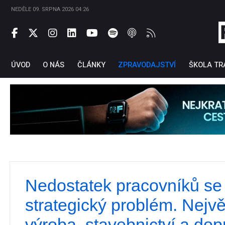
NEDĚLE 09. SRPNA 2026 04:26
ÚVOD
O NÁS
ČLÁNKY
ZPRAVODAJSTVÍ
ŠKOLA TR
Nedostatek pracovníků se
Ti
strategický problém. Největš
výroba, stavebnictví a dop