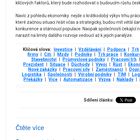
klíčových faktorů, který bude rozhodovat o budoucím růstu čes
Navíc z pohledu ekonomiky nejde o krátkodobý výkyv trhu práce,
které začnou situaci řešit včas a strategicky, budou mít větší ša
konkurence a stárnoucí populace. Naopak společnosti čekající
narazit na limity dalšího rozvoje vedoucí až k jejich paralýze.
Klíčová slova:
Investice
|
Vzdělávání
|
Podpora
|
Trh
firmy
|
Citi
|
Mzdy
|
Podniky
|
Trh práce
|
Konkur
Stavebnictví
|
Průmyslové podniky
|
Pracovní trh
|
Prezident
|
Situace
|
Důchody
|
Vývoj
|
Růst
|
Ekon
Nové zakázky
|
Pracovní síly
|
Zaměstnanci
|
Dopr
Logistika
|
Společnosti
|
Výrobní podniky
|
TIM
|
Log
Překážky
|
Vice
|
Automatizace
|
Výzva
|
Náklady
|
Sdílení článku:
Čtěte více