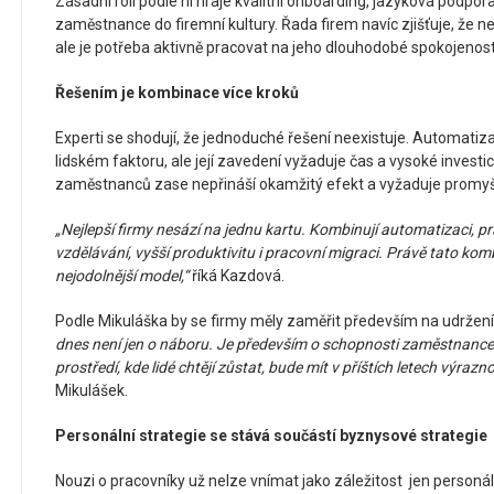
Zásadní roli podle ní hraje kvalitní onboarding, jazyková podpor
zaměstnance do firemní kultury. Řada firem navíc zjišťuje, že n
ale je potřeba aktivně pracovat na jeho dlouhodobé spokojenost
Řešením je kombinace více kroků
Experti se shodují, že jednoduché řešení neexistuje. Automati
lidském faktoru, ale její zavedení vyžaduje čas a vysoké investi
zaměstnanců zase nepřináší okamžitý efekt a vyžaduje promyšle
„Nejlepší firmy nesází na jednu kartu. Kombinují automatizaci, pr
vzdělávání, vyšší produktivitu i pracovní migraci. Právě tato ko
nejodolnější model,“
říká Kazdová.
Podle Mikuláška by se firmy měly zaměřit především na udržení l
dnes není jen o náboru. Je především o schopnosti zaměstnance 
prostředí, kde lidé chtějí zůstat, bude mít v příštích letech výra
Mikulášek.
Personální strategie se stává součástí byznysové strategie
Nouzi o pracovníky už nelze vnímat jako záležitost jen personál