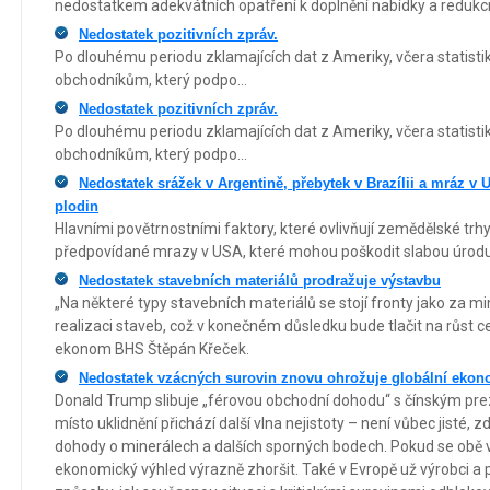
nedostatkem adekvátních opatření k doplnění nabídky a redukci
Nedostatek pozitivních zpráv.
Po dlouhému periodu zklamajících dat z Ameriky, včera statist
obchodníkům, který podpo...
Nedostatek pozitivních zpráv.
Po dlouhému periodu zklamajících dat z Ameriky, včera statist
obchodníkům, který podpo...
Nedostatek srážek v Argentině, přebytek v Brazílii a mráz v 
plodin
Hlavními povětrnostními faktory, které ovlivňují zemědělské trhy
předpovídané mrazy v USA, které mohou poškodit slabou úrodu
Nedostatek stavebních materiálů prodražuje výstavbu
„Na některé typy stavebních materiálů se stojí fronty jako za m
realizaci staveb, což v konečném důsledku bude tlačit na růst cen
ekonom BHS Štěpán Křeček.
Nedostatek vzácných surovin znovu ohrožuje globální eko
Donald Trump slibuje „férovou obchodní dohodu“ s čínským pr
místo uklidnění přichází další vlna nejistoty – není vůbec jisté,
dohody o minerálech a dalších sporných bodech. Pokud se obě
ekonomický výhled výrazně zhoršit. Také v Evropě už výrobci a pol