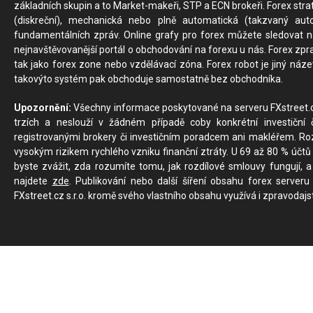
základních skupin a to Market-makeři, STP a ECN brokeři. Forex stra
(diskreční), mechanická nebo plně automatická (takzvaný aut
fundamentálních zpráv. Online grafy pro forex můžete sledovat na 
nejnavštěvovanější portál o obchodování na forexu u nás. Forex zprav
tak jako forex zone nebo vzdělávací zóna. Forex robot je jiný náz
takovýto systém pak obchoduje samostatně bez obchodníka.
Upozornění:
Všechny informace poskytované na serveru FXstreet.cz
trzích a neslouží v žádném případě coby konkrétní investiční č
registrovanými brokery či investičním poradcem ani makléřem. Rozd
vysokým rizikem rychlého vzniku finanční ztráty. U 69 až 80 % účtů 
byste zvážit, zda rozumíte tomu, jak rozdílové smlouvy fungují, a
najdete
zde
. Publikování nebo další šíření obsahu forex serveru
FXstreet.cz s.r.o. kromě svého vlastního obsahu využívá i zpravodajs