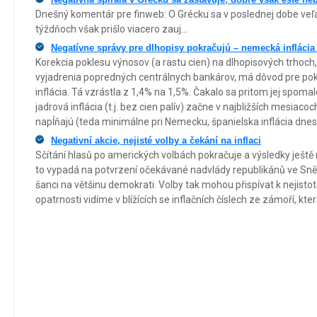
Dnešný komentár pre finweb: O Grécku sa v poslednej dobe veľa
týždňoch však prišlo viacero zauj...
Negatívne správy pre dlhopisy pokračujú – nemecká inflácia
Korekcia poklesu výnosov (a rastu cien) na dlhopisových trhoch, 
vyjadrenia popredných centrálnych bankárov, má dôvod pre po
inflácia. Tá vzrástla z 1,4% na 1,5%. Čakalo sa pritom jej spom
jadrová inflácia (t.j. bez cien palív) začne v najbližších mesiacoc
napĺňajú (teda minimálne pri Nemecku, španielska inflácia dnes
Negativní akcie, nejisté volby a čekání na inflaci
Sčítání hlasů po amerických volbách pokračuje a výsledky ještě
to vypadá na potvrzení očekávané nadvlády republikánů ve Sně
šanci na většinu demokrati. Volby tak mohou přispívat k nejistot
opatrnosti vidíme v blížících se inflačních číslech ze zámoří, kter