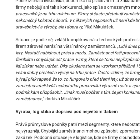
Podle Michala Mikuláška, odborníka na pracovní trh a zakladate
firmy nebojují ani tak s konkurencí, jako spíše s omezeným mno
pracovníků je na trhu minimum. Firmy si často přetahují zaměst
nekonečný kolotoč náborů. V některých regionech už není kde br
stavebnictví a výroby, ale i dopravy,“
říká Mikulášek.
Situace je podle něj zvlášť komplikovaná u technických profes
firem zároveň naráží na větší nároky zaměstnanců.
„Lidé dnes p
lety. Nestačí nabídnout práci a mzdu. Zaměstnanci řeší pracovní 
flexibilitu i smysluplnost práce. Firmy, které se tomu nepřizpůsob
lidi získat nebo udržet. Díky zkušenostem se vzorkem přibližně 
velmi dobrý přehled o vývoji na trhu práce. Často vidíme, že firmy,
bývají překvapené, že to, co fungovalo před třemi lety, už dnes 
zaměstnavateli kvůli nedostatku pracovníků výrazně roste a spo
podmínkám přizpůsobit. Jinak musí počítat s tím, že jim konkure
zaměstnance,
“ dodává Mikulášek.
Výroba, logistika a doprava pod největším tlakem
Právě průmyslové podniky patří mezi segmenty, které nedostate
nejvýrazněji. Chybějící zaměstnanci mohou způsobit zpomalen
zakázek. Podobná situace je v logistice, kde se firmy dlouhodob