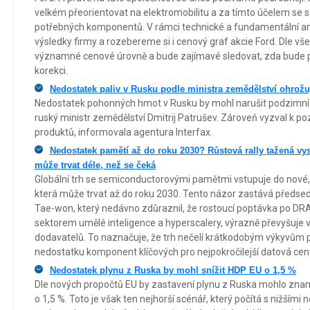
velkém přeorientovat na elektromobilitu a za tímto účelem se s
potřebných komponentů. V rámci technické a fundamentální ana
výsledky firmy a rozebereme si i cenový graf akcie Ford. Dle vše
významné cenové úrovně a bude zajímavé sledovat, zda bude p
korekci.
Nedostatek paliv v Rusku podle ministra zemědělství ohrožuj
Nedostatek pohonných hmot v Rusku by mohl narušit podzimní sk
ruský ministr zemědělství Dmitrij Patrušev. Zároveň vyzval k p
produktů, informovala agentura Interfax.
Nedostatek pamětí až do roku 2030? Růstová rally tažená 
může trvat déle, než se čeká
Globální trh se semiconductorovými pamětmi vstupuje do nové
která může trvat až do roku 2030. Tento názor zastává předse
Tae-won, který nedávno zdůraznil, že rostoucí poptávka po D
sektorem umělé inteligence a hyperscalery, výrazně převyšuje v
dodavatelů. To naznačuje, že trh nečelí krátkodobým výkyvům p
nedostatku komponent klíčových pro nejpokročilejší datová cent
Nedostatek plynu z Ruska by mohl snížit HDP EU o 1,5 %
Dle nových propočtů EU by zastavení plynu z Ruska mohlo znam
o 1,5 %. Toto je však ten nejhorší scénář, který počítá s nižšími