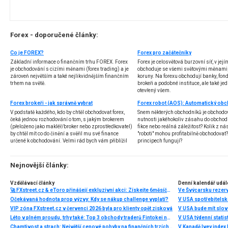
Forex - doporučené články:
Co je FOREX?
Forex pro začátečníky
Základní informace o finančním trhu FOREX. Forex
Forex je celosvětová burzovní síť, v jej
je obchodování s cizími měnami (forex trading) a je
obchoduje se všemi světovými měnami,
zároveň největším a také nejlikvidnějším finančním
koruny. Na forexu obchodují banky, fondy
trhem na světě.
brokeři a podobné instituce, ale také jedn
otevřený všem.
Forex brokeři - jak správně vybrat
V podstatě každého, kdo by chtěl obchodovat forex,
Snem některých obchodníků je obchodo
čeká jednou rozhodování o tom, s jakým brokerem
nutnosti jakéhokoliv zásahu do obchod
(přeloženo jako makléř/broker nebo zprostředkovatel)
fikce nebo reálná záležitost? Kolik z nás
by chtěl mít co do činění a svěřil mu své finance
"roboti" mohou profitabilně obchodovat
určené k obchodování. Velmi rád bych vám přiblížil
principech fungují?
problematiku výběru brokera, rozdíl mezi
jednotlivými typy brokerů a v neposlední řadě uvedu
několik příkladů nejznámějších z nich.
Nejnovější články:
Vzdělávací články
Denní kalendář udál
🚀 FXstreet.cz & eToro přinášejí exkluzivní akci: Získejte 6měsíční členství ve VIP zóně ZDARMA
Ve Švýcarsku rezer
Očekávaná hodnota prop výzvy: Kdy se nákup challenge vyplatí?
V USA spotřebitelsk
VIP zóna FXstreet.cz v červenci 2026 byla pro klienty opět zisková
V USA bude mít slo
Léto v plném proudu, trhy také: Top 3 obchody traderů Fintokei na indexech a zlatě
V USA týdenní statist
Chamtivost a strach: Největší cenové pohyby na finančních trzích (červenec 2026)
V Kanadě Ivey index