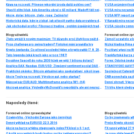
Káva na rozcestí. Přinese rekordní úroda další pokles cen?
V USA průměrný hod
Stvořil elitní klub, kde Ameriku obral o 65 miliard. Madoff řídil největší Ponzi dějin
V USA míra nezaměs
Akcie, dolar, bitcoin, zlato, ropa: Začíná to!
V USA NFP report z
Historická data, kde je získat, jak připojit svého data providera do MultiCharts a proč je budeme potřebovat? (4. díl)
V Kanadě míra neza
Jak obchodují profíci: Fibonacci trading - systém úspěšných traderů
V USA zásoby zemní
Blogy uživatelů
Forexové online zp
Zlato vyráží k novým maximům: Tři důvody, proč žlutý kov opět dominuje
Prop challenge pro swing tradery? Fintokei mění pravidla hry
Nízká hladina Rýna 
Krypto šeptanda: Co přinesl poslední týden v kryptosvětě (7. 8. 2026)
Pozitivní vývoj na Wa
Tato legenda čeká krach jako v roce 1987!
Frankfurtská burza 
Dosáhne SpaceX do roku 2030 tržeb ve výši 1 bilionu dolarů?
Analýza DAX, Nasdaq, EUR/USD: Zlepšený sentiment poslal DAX na nová maxima
Praktické okénko: Bitcoin aktuálně jako spekulativní, nikoli investiční aktivum
Akcie Tesly na rozcestí: Výrobce aut, nebo startup?
Měnový pár EUR/AUD: Multitimeframe analýza (W1–H4)
Denní shrnutí: Výpro
Akciová analýza: Výsledky McDonald’s nepotěšily, ale ani neurazily. Jakou vizi společnost prezentovala?
Tři trhy, které sledo
Naposledy čtené:
Forexové online zpravodajství
Blogy uživatelů
Ozvěny trhu - Východní Evropa jako černý kůň
Denný výhľad na EURUSD 22.3.2016
Prečo Krypto skončí
Akcie na burze v týdnu stagnovaly, index PX klesl o 0,1 pct.
FX ranný výhľad 27.
O kolik procentních bodů budou sazby zvýšeny v prosinci?
Je ropa stále levná?