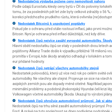
Nedostatečná výstavba požene ceny nemovitostí nahoru
Podle údajů Eurostatu klesly ceny bytů v ČR do poloviny loňskéh
tomu, že za posledních pět let zde byty celkově zdražily o 56 %,
korekci předchozího prudkého růstu, která ovlivnila (ne)dostupn
Nedostatek Bitcoinů k uspokojení poptávky
Pokud jde o ochranu před stále rostoucí inflací, jako první mož
Bitcoin. Nyní je ochrana před inflací důležitější, než kdy dříve.
Nedostatek čipů nejvíce zasáhl evropské automobilky. Škody
Hlavní obětí nedostatku čipů se staly v posledních dvou letech
pojišťovny Allianz Trade došlo k výpadku přibližně 18 milionů voz
promítla v Evropě, kde škody analytici odhadují v loňském a tom
eur přidané hodnoty.
Nedostatek čipů netrápí všechny automobilky stejně
Nedostatek polovodičů, který už více než rok po celém světě ovl
automobilky. Ne všechny ale stejně. Projevuje se sice na všech 
asijských zemích jsou ale dopady méně citelné. Například japo
minimální problémy a podobně jihokorejský Hyundai čelí krizi lé
Volkswagen včetně automobilky Škoda. Ukazují to výrobní plány 
Nedostatek čipů ohrožuje automobilový průmysl. Jak si akt
Nedostatek čipů na trhu silně zasáhl automobilový průmysl. P
Ford. A právě na tuto společnost se dnes podíváme podrobněji.