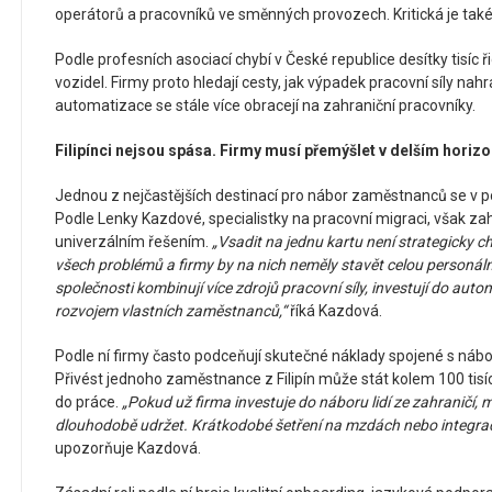
operátorů a pracovníků ve směnných provozech. Kritická je také 
Podle profesních asociací chybí v České republice desítky tisíc 
vozidel. Firmy proto hledají cesty, jak výpadek pracovní síly nahr
automatizace se stále více obracejí na zahraniční pracovníky.
Filipínci nejsou spása. Firmy musí přemýšlet v delším horiz
Jednou z nejčastějších destinací pro nábor zaměstnanců se v posl
Podle Lenky Kazdové, specialistky na pracovní migraci, však zah
univerzálním řešením.
„Vsadit na jednu kartu není strategicky ch
všech problémů a firmy by na nich neměly stavět celou personální
společnosti kombinují více zdrojů pracovní síly, investují do aut
rozvojem vlastních zaměstnanců,“
říká Kazdová.
Podle ní firmy často podceňují skutečné náklady spojené s náb
Přivést jednoho zaměstnance z Filipín může stát kolem 100 tisí
do práce.
„Pokud už firma investuje do náboru lidí ze zahraničí, m
dlouhodobě udržet. Krátkodobé šetření na mzdách nebo integraci
upozorňuje Kazdová.