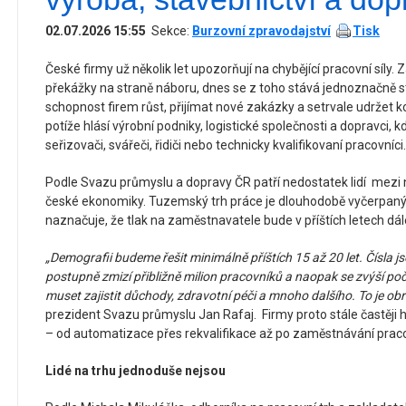
02.07.2026 15:55
Sekce:
Burzovní zpravodajství
Tisk
České firmy už několik let upozorňují na chybějící pracovní síly.
překážky na straně náboru, dnes se z toho stává jednoznačně st
schopnost firem růst, přijímat nové zakázky a setrvale udržet 
potíže hlásí výrobní podniky, logistické společnosti a dopravci, k
seřizovači, svářeči, řidiči nebo technicky kvalifikovaní pracovníci.
Podle Svazu průmyslu a dopravy ČR patří nedostatek lidí mezi n
české ekonomiky. Tuzemský trh práce je dlouhodobě vyčerpaný
naznačuje, že tlak na zaměstnavatele bude v příštích letech dále
„Demografii budeme řešit minimálně příštích 15 až 20 let. Čísla j
postupně zmizí přibližně milion pracovníků a naopak se zvýší poče
muset zajistit důchody, zdravotní péči a mnoho dalšího. To je ob
prezident Svazu průmyslu Jan Rafaj. Firmy proto stále častěji 
– od automatizace přes rekvalifikace až po zaměstnávání praco
Lidé na trhu jednoduše nejsou