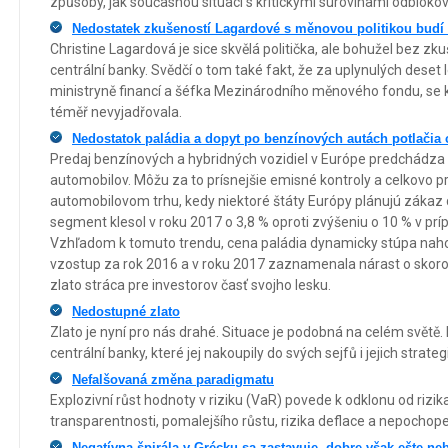
způsoby, jak současnou situaci s kritickými surovinami odblokov
Nedostatek zkušeností Lagardové s měnovou politikou budí
Christine Lagardová je sice skvělá politička, ale bohužel bez zk
centrální banky. Svědčí o tom také fakt, že za uplynulých deset 
ministryně financí a šéfka Mezinárodního měnového fondu, se k
téměř nevyjadřovala.
Nedostatok paládia a dopyt po benzínových autách potlačia
Predaj benzínových a hybridných vozidiel v Európe predchádza
automobilov. Môžu za to prísnejšie emisné kontroly a celkovo p
automobilovom trhu, kedy niektoré štáty Európy plánujú zákaz d
segment klesol v roku 2017 o 3,8 % oproti zvýšeniu o 10 % v p
Vzhľadom k tomuto trendu, cena paládia dynamicky stúpa nahor
vzostup za rok 2016 a v roku 2017 zaznamenala nárast o skoro
zlato stráca pre investorov časť svojho lesku.
Nedostupné zlato
Zlato je nyní pro nás drahé. Situace je podobná na celém světě. 
centrální banky, které jej nakoupily do svých sejfů i jejich strateg
Nefalšovaná změna paradigmatu
Explozivní růst hodnoty v riziku (VaR) povede k odklonu od rizik
transparentnosti, pomalejšího růstu, rizika deflace a nepochopen
Negatívna špirála v Grécku sa zastavuje, dobre však ešte ne