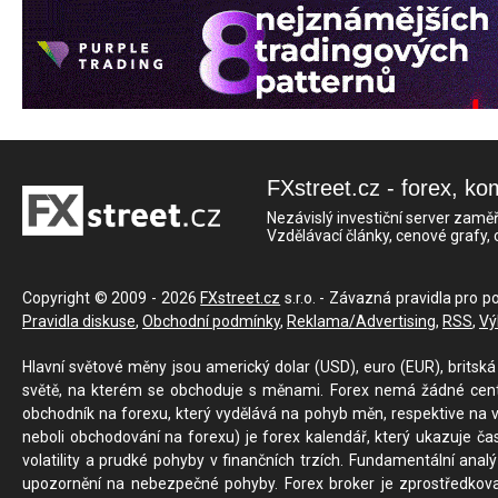
FXstreet.cz - forex, ko
Nezávislý investiční server zaměř
Vzdělávací články, cenové grafy,
Copyright © 2009 - 2026
FXstreet.cz
s.r.o. - Závazná pravidla pro p
Pravidla diskuse
,
Obchodní podmínky
,
Reklama/Advertising
,
RSS
,
Vý
Hlavní světové měny jsou americký dolar (USD), euro (EUR), britská 
světě, na kterém se obchoduje s měnami. Forex nemá žádné centrál
obchodník na forexu, který vydělává na pohyb měn, respektive na v
neboli obchodování na forexu) je forex kalendář, který ukazuje č
volatility a prudké pohyby v finančních trzích. Fundamentální ana
upozornění na nebezpečné pohyby. Forex broker je zprostředkov