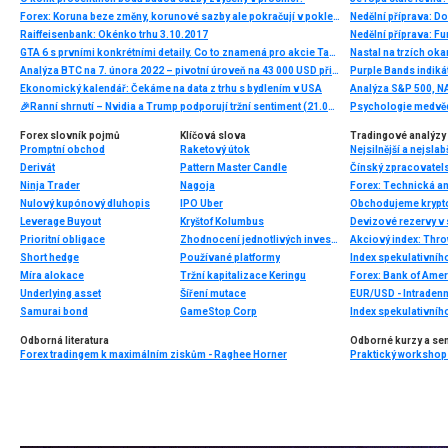
Forex: Koruna beze změny, korunové sazby ale pokračují v poklesu
Nedělní příprava: D
Raiffeisenbank: Okénko trhu 3.10.2017
Nedělní příprava: F
GTA 6 s prvními konkrétními detaily. Co to znamená pro akcie Take-Two Interactive?
Nastal na trzích ok
Analýza BTC na 7. února 2022 – pivotní úroveň na 43 000 USD při testu
Ekonomický kalendář: Čekáme na data z trhu s bydlením v USA
🎉Ranní shrnutí – Nvidia a Trump podporují tržní sentiment (21.05.2026)
Forex slovník pojmů
Klíčová slova
Tradingové analýzy 
Promptní obchod
Raketový útok
Nejsilnější a nejsla
Derivát
Pattern Master Candle
Čínský zpracovatels
Ninja Trader
Nagoja
Forex: Technická a
Nulový kupónový dluhopis
IPO Uber
Leverage Buyout
Kryštof Kolumbus
Devizové rezervy v 
Prioritní obligace
Zhodnocení jednotlivých investic
Akciový index: Thro
Short hedge
Používané platformy
Index spekulativníh
Míra alokace
Tržní kapitalizace Keringu
Forex: Bank of Amer
Underlying asset
Šíření mutace
EUR/USD - Intradenn
Samurai bond
GameStop Corp
Index spekulativníh
Odborná literatura
Odborné kurzy a se
Forex tradingem k maximálním ziskům - Raghee Horner