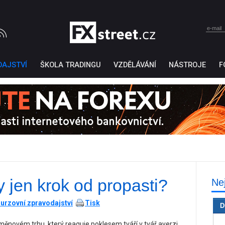
DAJSTVÍ
ŠKOLA TRADINGU
VZDĚLÁVÁNÍ
NÁSTROJE
F
 jen krok od propasti?
Ne
Ticker Tape
by TradingView
urzovní zpravodajství
Tisk
D
měnovém trhu, který reaguje poklesem tváří v tvář averzi