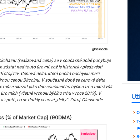
ckchainu (realizovaná cena) se v současné době pohybuje
 zůstat nad touto úrovní, což je historicky předzvěstí
í stojí tzv. Cenová delta, která počítá odchylku mezi
ěrnou cenou Bitcoinu. V současné době se cenová delta
e může ukázat jako dno současného býčího trhu také kvůli
 úrovních (včetně vrcholu býčího trhu v roce 2019). V
Už
 až poté, co se dotkly cenové „delty“. Zdroj: Glassnode
O
T
p
S