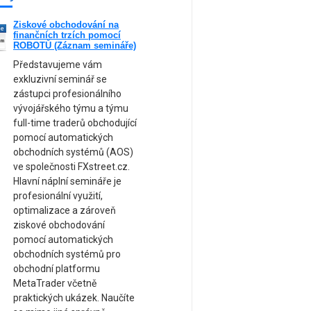
Ziskové obchodování na
ne
finančních trzích pomocí
am
ROBOTŮ (Záznam semináře)
Představujeme vám
exkluzivní seminář se
zástupci profesionálního
vývojářského týmu a týmu
full-time traderů obchodující
pomocí automatických
obchodních systémů (AOS)
ve společnosti FXstreet.cz.
Hlavní náplní semináře je
profesionální využití,
optimalizace a zároveň
ziskové obchodování
pomocí automatických
obchodních systémů pro
obchodní platformu
MetaTrader včetně
praktických ukázek. Naučíte