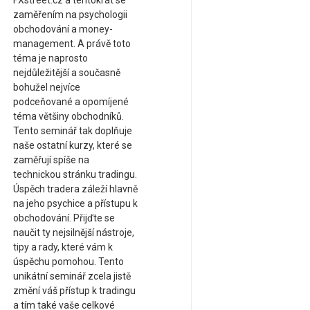
FXstreet.cz a tentokrát se
zaměřením na psychologii
obchodování a money-
management. A právě toto
téma je naprosto
nejdůležitější a současně
bohužel nejvíce
podceňované a opomíjené
téma většiny obchodníků.
Tento seminář tak doplňuje
naše ostatní kurzy, které se
zaměřují spíše na
technickou stránku tradingu.
Úspěch tradera záleží hlavně
na jeho psychice a přístupu k
obchodování. Přijďte se
naučit ty nejsilnější nástroje,
tipy a rady, které vám k
úspěchu pomohou. Tento
unikátní seminář zcela jistě
změní váš přístup k tradingu
a tím také vaše celkové