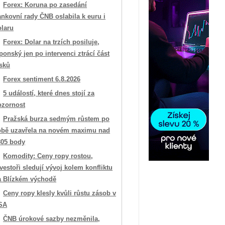
Forex: Koruna po zasedání
nkovní rady ČNB oslabila k euru i
olaru
Forex: Dolar na trzích posiluje,
ponský jen po intervenci ztrácí část
isků
Forex sentiment 6.8.2026
5 událostí, které dnes stojí za
ozornost
Pražská burza sedmým růstem po
obě uzavřela na novém maximu nad
805 body
Komodity: Ceny ropy rostou,
vestoři sledují vývoj kolem konfliktu
a Blízkém východě
Ceny ropy klesly kvůli růstu zásob v
SA
ČNB úrokové sazby nezměnila,