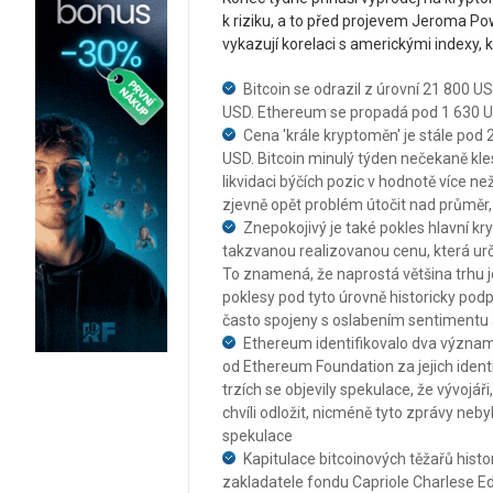
k riziku, a to před projevem Jeroma Pow
vykazují korelaci s americkými indexy,
Bitcoin se odrazil z úrovní 21 800 
USD. Ethereum se propadá pod 1 630 US
Cena 'krále kryptoměn' je stále po
USD. Bitcoin minulý týden nečekaně kle
likvidaci býčích pozic v hodnotě více ne
zjevně opět problém útočit nad průměr, 
Znepokojivý je také pokles hlavní k
takzvanou realizovanou cenu, která ur
To znamená, že naprostá většina trhu 
poklesy pod tyto úrovně historicky pod
často spojeny s oslabením sentimentu a 
Ethereum identifikovalo dva význam
od Ethereum Foundation za jejich iden
trzích se objevily spekulace, že vývojář
chvíli odložit, nicméně tyto zprávy neb
spekulace
Kapitulace bitcoinových těžařů histo
zakladatele fondu Capriole Charlese Ed