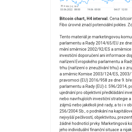
Bitcoin chart, H4 interval.
Cena bitcoin
Fibo úrovně značí potenciální pokles. Zd
Tento materiál je marketingovou komun
parlamentu a Rady 2014/65/EU ze dne 15
mění směrnice 2002/92/ES a směrnice 
investiční doporučení ani informace dopo
nařízení Evropského parlamentu a Rady
trhu (nařízení o zneužívání trhu) a o
a směrnic Komise 2003/124/ES, 2003/
pravomoci (EU) 2016/958 ze dne 9. bře
parlamentu a Rady (EU) č. 596/2014, po
ujednání pro objektivní předkládání inv
nebo navrhujících investiční strategie
zájmů nebo jakékoli jiné rady, a to i v 
256/2004 Sb., o podnikání na kapitálo
nejvyšší pečlivostí, objektivitou, prez
žádné hodnotící prvky. Marketingová ko
jeho individuální finanční situace a nij