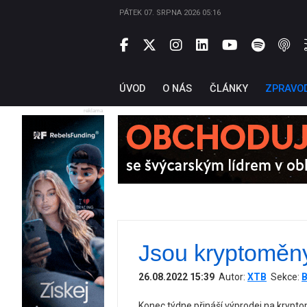
PÁTEK 07. SRPNA 2026 05:16
ÚVOD
O NÁS
ČLÁNKY
ZPRAVO
reklama
Jsou kryptoměny
26.08.2022 15:39
Autor:
XTB
Sekce:
B
Konec týdne přináší výprodej na krypto