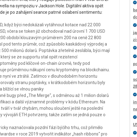
ella na sympoziu v Jackson Hole. Digitální aktiva opět
ba
 kde je po zahájení seance patrné oslabení sentimentu:
d
USD, když býci nedokázali vytáhnout kotace nad 22 000
D, včera se token již obchodoval nad úrovní 1 700 USD
ja
d 200 období klouzavým průměrem 200 na ceně 22 800
z
sl pod tento průměr, což způsobilo kaskádový výprodej a
ž 500 milionů dolarů. Poptávka zřetelně zeslábla, býci mají
který se ze supportu stal opět rezistencí
ryptoměny pod klíčové on-chain úrovně, tedy pod
p
čuje průměrnou nákupní cenu kryptoměny na blockchainu.
je nyní ve ztrátě. Zatímco v dlouhodobém horizontu
s
porovaly stranu poptávky, v krátkodobém horizontu byly
2
blížící se vlnou paniky
né bugy před „The Merge“, s odměnou až 1 milion dolarů
tifikaci a další významné problémy v kódu Ethereum. Na
in
i, tváří v tvář chybám, mohou sloučení ještě na poslední
n
yly vývojáři ETH potvrzeny, takže zatím se jedná pouze o
U
ricky naznačovala pozdní fázi býčího trhu, což přimělo
wardse v roce 2019 vytvořit indikátor „hash ribbons“ pro