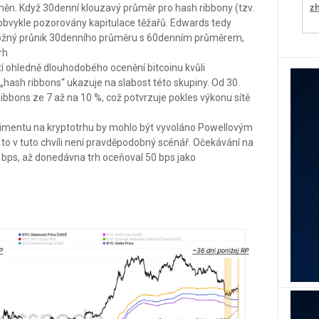
toměn. Když 30denní klouzavý průměr pro hash ribbony (tzv.
z
u obvykle pozorovány kapitulace těžařů. Edwards tedy
 možný průnik 30denního průměru s 60denním průměrem,
rh
čtí ohledně dlouhodobého ocenění bitcoinu kvůli
 „hash ribbons“ ukazuje na slabost této skupiny. Od 30.
ibbons ze 7 až na 10 %, což potvrzuje pokles výkonu sítě
timentu na kryptotrhu by mohlo být vyvoláno Powellovým
 to v tuto chvíli není pravděpodobný scénář. Očekávání na
5 bps, až donedávna trh oceňoval 50 bps jako