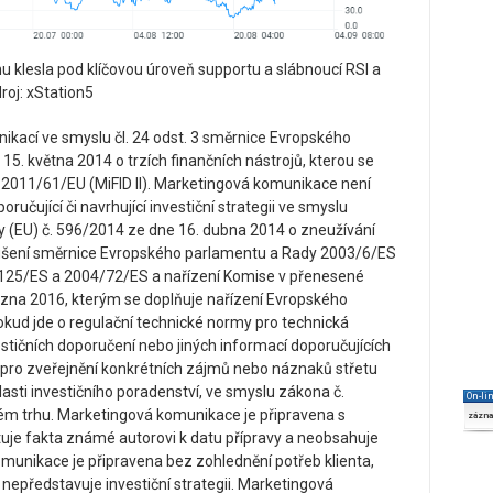
u klesla pod klíčovou úroveň supportu a slábnoucí RSI a
roj: xStation5
ikací ve smyslu čl. 24 odst. 3 směrnice Evropského
. května 2014 o trzích finančních nástrojů, kterou se
2011/61/EU (MiFID II). Marketingová komunikace není
ručující či navrhující investiční strategii ve smyslu
 (EU) č. 596/2014 ze dne 16. dubna 2014 o zneužívání
 zrušení směrnice Evropského parlamentu a Rady 2003/6/ES
125/ES a 2004/72/ES a nařízení Komise v přenesené
zna 2016, kterým se doplňuje nařízení Evropského
kud jde o regulační technické normy pro technická
estičních doporučení nebo jiných informací doporučujících
 a pro zveřejnění konkrétních zájmů nebo náznaků střetu
oblasti investičního poradenství, ve smyslu zákona č.
On-li
vém trhu. Marketingová komunikace je připravena s
zázn
entuje fakta známé autorovi k datu přípravy a neobsahuje
munikace je připravena bez zohlednění potřeb klienta,
ak nepředstavuje investiční strategii. Marketingová