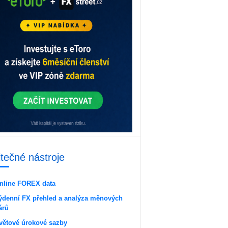
itečné nástroje
nline FOREX data
ýdenní FX přehled a analýza měnových
árů
větové úrokové sazby