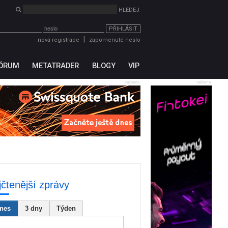
PŘIHLÁSIT
|
nová registrace
zapomenuté heslo
ÓRUM
METATRADER
BLOGY
VIP
reklama
reklama
jčtenější zprávy
nes
3 dny
Týden