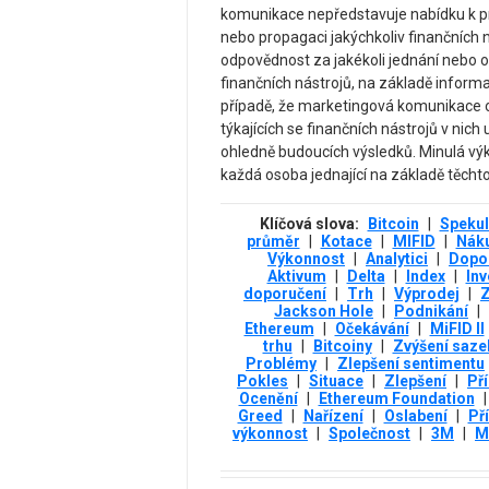
komunikace nepředstavuje nabídku k pr
nebo propagaci jakýchkoliv finančních 
odpovědnost za jakékoli jednání nebo o
finančních nástrojů, na základě infor
případě, že marketingová komunikace ob
týkajících se finančních nástrojů v ni
ohledně budoucích výsledků. Minulá vý
každá osoba jednající na základě těchto 
Klíčová slova:
Bitcoin
|
Speku
průměr
|
Kotace
|
MIFID
|
Náku
Výkonnost
|
Analytici
|
Dopo
Aktivum
|
Delta
|
Index
|
Inv
doporučení
|
Trh
|
Výprodej
|
Z
Jackson Hole
|
Podnikání
|
Ethereum
|
Očekávání
|
MiFID II
trhu
|
Bitcoiny
|
Zvýšení saze
Problémy
|
Zlepšení sentimentu
Pokles
|
Situace
|
Zlepšení
|
Pří
Ocenění
|
Ethereum Foundation
|
Greed
|
Nařízení
|
Oslabení
|
Pří
výkonnost
|
Společnost
|
3М
|
M