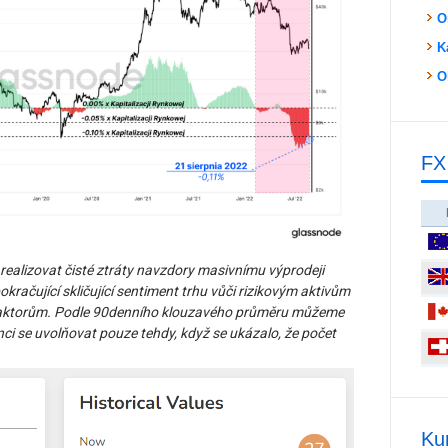
O
K
O
FX
i realizovat čisté ztráty navzdory masivnímu výprodeji
okračující skličující sentiment trhu vůči rizikovým aktivům
m faktorům. Podle 90denního klouzavého průměru můžeme
ci se uvolňovat pouze tehdy, když se ukázalo, že počet
Ku