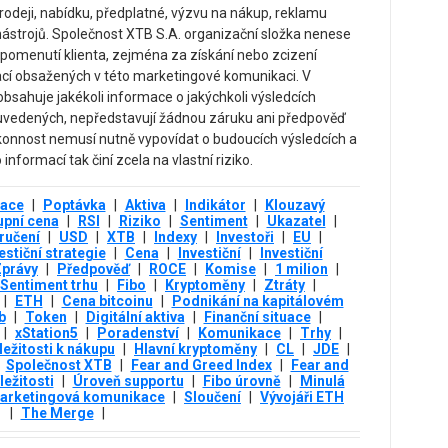
odeji, nabídku, předplatné, výzvu na nákup, reklamu
nástrojů. Společnost XTB S.A. organizační složka nenese
pomenutí klienta, zejména za získání nebo zcizení
mací obsažených v této marketingové komunikaci. V
sahuje jakékoli informace o jakýchkoli výsledcích
ch uvedených, nepředstavují žádnou záruku ani předpověď
konnost nemusí nutně vypovídat o budoucích výsledcích a
informací tak činí zcela na vlastní riziko.
lace
|
Poptávka
|
Aktiva
|
Indikátor
|
Klouzavý
pní cena
|
RSI
|
Riziko
|
Sentiment
|
Ukazatel
|
ručení
|
USD
|
XTB
|
Indexy
|
Investoři
|
EU
|
estiční strategie
|
Cena
|
Investiční
|
Investiční
právy
|
Předpověď
|
ROCE
|
Komise
|
1 milion
|
Sentiment trhu
|
Fibo
|
Kryptoměny
|
Ztráty
|
|
ETH
|
Cena bitcoinu
|
Podnikání na kapitálovém
b
|
Token
|
Digitální aktiva
|
Finanční situace
|
|
xStation5
|
Poradenství
|
Komunikace
|
Trhy
|
ležitosti k nákupu
|
Hlavní kryptoměny
|
CL
|
JDE
|
Společnost XTB
|
Fear and Greed Index
|
Fear and
ležitosti
|
Úroveň supportu
|
Fibo úrovně
|
Minulá
arketingová komunikace
|
Sloučení
|
Vývojáři ETH
|
The Merge
|