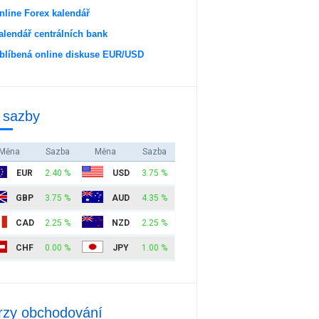
nline Forex kalendář
alendář centrálních bank
blíbená online diskuse EUR/USD
 sazby
Měna
Sazba
Měna
Sazba
EUR
2.40 %
USD
3.75 %
GBP
3.75 %
AUD
4.35 %
CAD
2.25 %
NZD
2.25 %
CHF
0.00 %
JPY
1.00 %
rzy obchodování