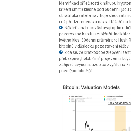
identifikaci příležitostí k nákupu kryp
křížení smrti) klesne pod 60denní, jso
obrátil ukazatel a navrhuje sledovat
což předznamenává návrat těžařů na t
Někteří analytici zůstávají optimisti
pozorované kapitulaci těžařů. Indikátor
května klesl 30denní průměr pro Hash R
bitcoinů v důsledku pozastavení těžby
Zdá se, že krátkodobé zlepšení sen
překvapivě „holubičím“ projevem, i když
zářijové zvýšení sazeb se zvýšilo na 7
pravděpodobnější