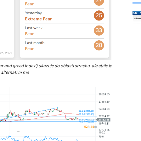
On-li
zázn
r and greed Index') ukazuje do oblasti strachu, ale stále je
: alternative.me