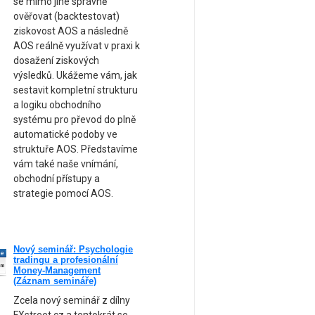
se mimo jiné správně
ověřovat (backtestovat)
ziskovost AOS a následně
AOS reálně využívat v praxi k
dosažení ziskových
výsledků. Ukážeme vám, jak
sestavit kompletní strukturu
a logiku obchodního
systému pro převod do plně
automatické podoby ve
struktuře AOS. Představíme
vám také naše vnímání,
obchodní přístupy a
strategie pomocí AOS.
Nový seminář: Psychologie
ne
tradingu a profesionální
am
Money-Management
(Záznam semináře)
Zcela nový seminář z dílny