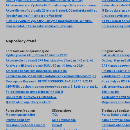
Měnový pár EUR/AUD: Multitimeframe analýza (W1–H4)
Nečekaná intervenc
Akciová analýza: Výsledky McDonald’s nepotěšily, ale ani neurazily. Jakou vizi společnost prezentovala?
Velmi slabá data NFP
Akcie Microsoftu zlomily 26 let starý rekord. Důvod překvapil i samotné investory
🎥 Evropský plyn v kr
RebelsFunding: Príležitosť pre Vás je tu!
FOMO a kvartální výsledky: Jak vyhodnotit potenciál a riziko?
Proč v období ztrát nesahat do funkční strategie
Dolar a Nasdaq před
Naposledy čtené:
Forexové online zpravodajství
Blogy uživatelů
Výhled pro pár XAU/USD na 17. března 2023
Jak si udržet zdravý
Akciové obchody na BCPP loni stouply o tři pct. na 143 mld. Kč
Odchází Warren Buff
Analýza indikátorů pro pár EUR/USD na 14. března 2024
DASH aneb uzavřen
Americká nezaměstnanost nečekaně klesla
Praktická ukázka: Kd
Technická analýza denního pohybu ceny komoditního nástroje ropa, čtvrtek 12. června 2025
Využití nástrojů fut
Swissquote Research: DENNÍ TECHNICKÁ ANALÝZA 10.9.2019
Nové tituly na PX 
GBP/USD: obchodní tipy na evropskou seanci 3. května pro začátečníky
Jak správně uzavírat
Forex: Koruna na úvod týdne mírně slabší
100 % za den
US100 testuje úroveň 14 000 bodů🔼
💲 USD obnovuje ztráty před PCE
Moje cesta prop trad
Forex slovník pojmů
Klíčová slova
Tradingové analýzy 
Momentum indikátor
TCL
Private company
Miloš Mikolanda
Italské firmy se ob
Session (obchodní seance)
Pověst
Swingové obchodov