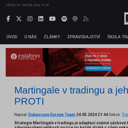
PÁTEK 07. SRPNA 2026 16:29
ÚVOD
O NÁS
ČLÁNKY
ZPRAVODAJSTVÍ
ŠKOLA TR
Martingale v tradingu a j
PROTI
Napsal:
Dukascopy Europe Team
24.05.2024 21:44
Sekce:
Tra
Strategie Martingale v tradingu je adaptací známé sázkové t
zdvojnásobení velikosti pozice po každé ztrátě s cílem nak