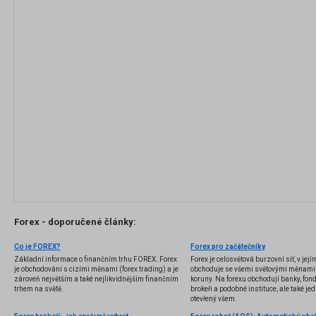
Forex - doporučené články:
Co je FOREX?
Forex pro začátečníky
Základní informace o finančním trhu FOREX. Forex
Forex je celosvětová burzovní síť, v jej
je obchodování s cizími měnami (forex trading) a je
obchoduje se všemi světovými měnami,
zároveň největším a také nejlikvidnějším finančním
koruny. Na forexu obchodují banky, fondy
trhem na světě.
brokeři a podobné instituce, ale také jedn
otevřený všem.