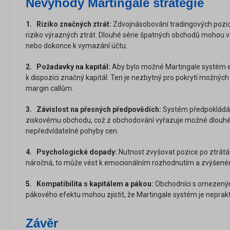
Nevýhody Martingale strategie
1. Riziko značných ztrát:
Zdvojnásobování tradingových pozic
riziko výrazných ztrát. Dlouhé série špatných obchodů mohou 
nebo dokonce k vymazání účtu.
2. Požadavky na kapitál:
Aby bylo možné Martingale systém ef
k dispozici značný kapitál. Ten je nezbytný pro pokrytí možných 
margin callům.
3. Závislost na přesných předpovědích:
Systém předpokládá, 
ziskovému obchodu, což z obchodování vyřazuje možné dlouhé 
nepředvídatelné pohyby cen.
4. Psychologické dopady:
Nutnost zvyšovat pozice po ztrát
náročná, to může vést k emocionálním rozhodnutím a zvýšeném
5. Kompatibilita s kapitálem a pákou:
Obchodníci s omezený
pákového efektu mohou zjistit, že Martingale systém je neprakt
Závěr