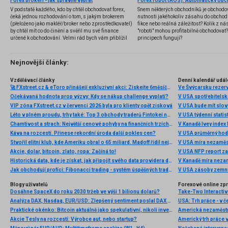
Forex brokeři - jak správně vybrat
V podstatě každého, kdo by chtěl obchodovat forex,
Snem některých obchodníků je obchodo
čeká jednou rozhodování o tom, s jakým brokerem
nutnosti jakéhokoliv zásahu do obchod
(přeloženo jako makléř/broker nebo zprostředkovatel)
fikce nebo reálná záležitost? Kolik z nás
by chtěl mít co do činění a svěřil mu své finance
"roboti" mohou profitabilně obchodovat
určené k obchodování. Velmi rád bych vám přiblížil
principech fungují?
problematiku výběru brokera, rozdíl mezi
jednotlivými typy brokerů a v neposlední řadě uvedu
několik příkladů nejznámějších z nich.
Nejnovější články:
Vzdělávací články
Denní kalendář udál
🚀 FXstreet.cz & eToro přinášejí exkluzivní akci: Získejte 6měsíční členství ve VIP zóně ZDARMA
Ve Švýcarsku rezer
Očekávaná hodnota prop výzvy: Kdy se nákup challenge vyplatí?
V USA spotřebitelsk
VIP zóna FXstreet.cz v červenci 2026 byla pro klienty opět zisková
V USA bude mít slo
Léto v plném proudu, trhy také: Top 3 obchody traderů Fintokei na indexech a zlatě
V USA týdenní statist
Chamtivost a strach: Největší cenové pohyby na finančních trzích (červenec 2026)
V Kanadě Ivey index
Káva na rozcestí. Přinese rekordní úroda další pokles cen?
V USA průměrný hod
Stvořil elitní klub, kde Ameriku obral o 65 miliard. Madoff řídil největší Ponzi dějin
V USA míra nezaměs
Akcie, dolar, bitcoin, zlato, ropa: Začíná to!
V USA NFP report z
Historická data, kde je získat, jak připojit svého data providera do MultiCharts a proč je budeme potřebovat? (4. díl)
V Kanadě míra neza
Jak obchodují profíci: Fibonacci trading - systém úspěšných traderů
V USA zásoby zemní
Blogy uživatelů
Forexové online zp
Dosáhne SpaceX do roku 2030 tržeb ve výši 1 bilionu dolarů?
Analýza DAX, Nasdaq, EUR/USD: Zlepšený sentiment poslal DAX na nová maxima
Praktické okénko: Bitcoin aktuálně jako spekulativní, nikoli investiční aktivum
Americká nezaměstn
Akcie Tesly na rozcestí: Výrobce aut, nebo startup?
Americký trh práce 