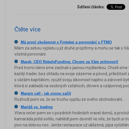
Sdílení článku:
Čtěte více
Má první zkušenost s Fintokei a porovnání s FTMO
Mám za sebou výplatu u již druhé propfirmy a mohu se tak s Vá
včetně porovnání.
Marek, CEO RebelsFunding: Chcem sa Vám prihovoriť
Pred tromi rokmi sme začínali s jasnou myšlienkou. Chceli sme 
každý trader, bez ohľadu na svoje zázemie a pôvod, príležitosť
s väčším kapitálom, využiť svoju šikovnosť naplno a zároveň byť
ktorá si zakladá na osobných vzťahoch, dôvere a vzájomnej po
Margin call - jak znovu začít
Rozhodl jsem se, že se trochu vypíšu ze svého obchodování...
Mariáš vs. trading
Včera večer jsem se v pozdních hodinách vracel domů, a protož
kamaráda ještě svítilo, nahlédl jsem dovnitř ve víře, že bych si m
pivo na dobrou noc. Jenže restaurace už uklizená, pípa vyčištěná