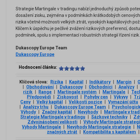
Strategie Martingale v tradingu nabízí jednoduchý způsob poten
dosažení zisku, zejména v podmínkách krátkodobých cenových 
rizika včetně možnosti velkých ztrát, vysokých kapitálových po
Klíčem k úspěchu je pečlivé zvážení rizikových preferencí, dost
podmínek, spolu s implementací robustních strategií řízení rizik.
Dukascopy Europe Team
Dukascopy Europe
Hodnocení článku:
Klíčová slova:
Rizika
|
Kapitál
|
Indikátory
|
Margin
|
O
|
Obchodování
|
Dukascopy
|
Obchodníci
|
Analýzy
|
rizik
|
Range
|
Martingale systém
|
Martingale
|
Tec
Předpovědi
|
Ziskovost
|
Pohyby cen
|
Výkyvy
|
Tr
Ceny
|
Velký kapitál
|
Velikosti pozice
|
Vymazání účtu
|
Analýzy trhu
|
Dukascopy Europe Team
|
Psychologic
Výhody
|
Značný kapitál
|
Nevýhody
|
Martingale v tra
Strategie Martingale v tradingu
|
Sázkové techniky
|
Zdv
Zdvojnásobení velikosti
|
Výhody Martingale strateg
Výhody Martingale
|
Nevýhody Martingale strategie
|
N
značných ztrát
|
Kompatibilita s kapitálem
|