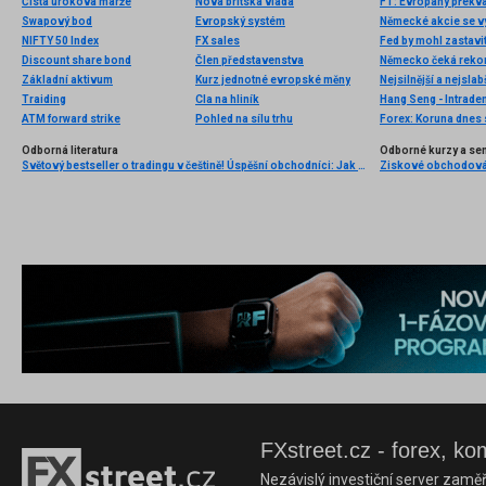
Čistá úroková marže
Nová britská vláda
Swapový bod
Evropský systém
Německé akcie se v
NIFTY 50 Index
FX sales
Fed by mohl zastavi
Discount share bond
Člen představenstva
Základní aktivum
Kurz jednotné evropské měny
Nejsilnější a nejsla
Traiding
Cla na hliník
Hang Seng - Intrade
ATM forward strike
Pohled na sílu trhu
Odborná literatura
Odborné kurzy a se
Světový bestseller o tradingu v češtině! Úspěšní obchodníci: Jak běžní lidé porážejí Wall Street v jeho vlastní hře
FXstreet.cz - forex, ko
Nezávislý investiční server zaměř