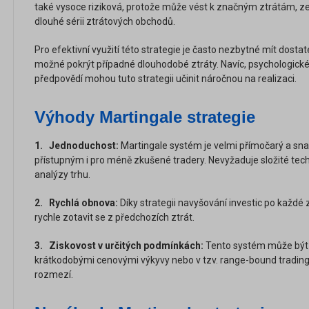
také vysoce riziková, protože může vést k značným ztrátám, z
dlouhé sérii ztrátových obchodů.
Pro efektivní využití této strategie je často nezbytné mít dostat
možné pokrýt případné dlouhodobé ztráty. Navíc, psychologické 
předpovědí mohou tuto strategii učinit náročnou na realizaci.
Výhody Martingale strategie
1. Jednoduchost:
Martingale systém je velmi přímočarý a snad
přístupným i pro méně zkušené tradery. Nevyžaduje složité tec
analýzy trhu.
2. Rychlá obnova:
Díky strategii navyšování investic po každé
rychle zotavit se z předchozích ztrát.
3. Ziskovost v určitých podmínkách:
Tento systém může být 
krátkodobými cenovými výkyvy nebo v tzv. range-bound tradingu,
rozmezí.