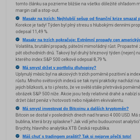
tomto článku sa pozrieme bližšie na všetko dôležité ohľadom
margin call a stop-out.
Masakr na trzích: Nejhlubší sešup od finanční krize smazal 
Korekce je tady! Týden byl plný stresu s hlubokými denními pr
odepsal 11,49 %.
Masakr na trzích pokračuje: Extrémní propady cen amerických
Volatilita, brutální propady, páteční mimořádný růst. Propastn
pět obchodních dnů. Takový byl druhý březnový týden (nejen) 
kterého index S&P 500 celkově odepsal 8,79 %.
Má smysl držet v portfoliu dluhopisy?
Uplynulý měsíc byl na akciových trzích poměrně pozitivní a in
růstu. Mnoho světových indexů se tak nyní prakticky nachází n
jejich blízkosti, a to i přesto, že ve světě stále přetrvává poměrn
obrázek S&P 500 níže. Akcie jsou tedy relativně drahé a nabízí
držet část peněz v hotovosti nebo nějakém ekvivalentu.
Má smysl investovat do Bitcoinu a dalších kryptoměn?
Bitcoin se dostal v posledních dnech nad hranici 4 000 USD. Má 
bublina, která brzy splaskne? Jak vidí jeho budoucnost analytic
Brychty, hlavního analytika XTB Česká republika.
Máš chuť s tradingem praštit? Tak si nejprve přečti toto!