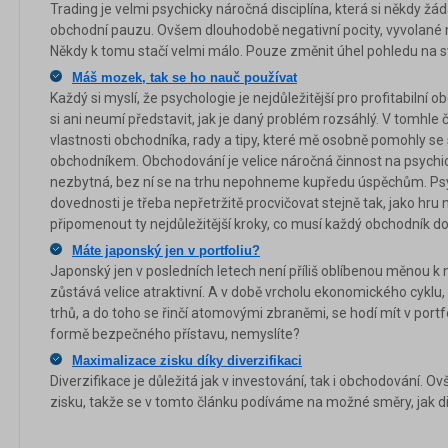
Trading je velmi psychicky náročná disciplína, která si někdy ž
obchodní pauzu. Ovšem dlouhodobě negativní pocity, vyvolané 
Někdy k tomu stačí velmi málo. Pouze změnit úhel pohledu na svů
Máš mozek, tak se ho nauč používat
Každý si myslí, že psychologie je nejdůležitější pro profitabiln
si ani neumí představit, jak je daný problém rozsáhlý. V tomhle 
vlastnosti obchodníka, rady a tipy, které mě osobně pomohly se
obchodníkem. Obchodování je velice náročná činnost na psychi
nezbytná, bez ní se na trhu nepohneme kupředu úspěchům. Psyc
dovednosti je třeba nepřetržitě procvičovat stejně tak, jako hru
připomenout ty nejdůležitější kroky, co musí každý obchodník d
Máte japonský jen v portfoliu?
Japonský jen v posledních letech není příliš oblíbenou měnou 
zůstává velice atraktivní. A v době vrcholu ekonomického cyklu
trhů, a do toho se řinčí atomovými zbraněmi, se hodí mít v portfo
formě bezpečného přístavu, nemyslíte?
Maximalizace zisku díky diverzifikaci
Diverzifikace je důležitá jak v investování, tak i obchodování. 
zisku, takže se v tomto článku podíváme na možné směry, jak di