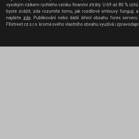
vysokým rizikem rychlého vzniku finanční ztráty. U 69 až 80 % účtů 
byste zvážit, zda rozumíte tomu, jak rozdílové smlouvy fungují, a
najdete
zde
. Publikování nebo další šíření obsahu forex serveru
FXstreet.cz s.r.o. kromě svého vlastního obsahu využívá i zpravodajs