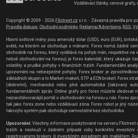
Vzdělávací články, cenové grafy,
Copyright © 2009 - 2026
FXstreet.cz
s.r.o. - Závazná pravidla pro p
Pravidla diskuse
,
Obchodní podmínky
,
Reklama/Advertising
,
RSS
,
Vý
Hlavní světové měny jsou americký dolar (USD), euro (EUR), britská 
světě, na kterém se obchoduje s měnami. Forex nemá žádné centrál
obchodník na forexu, který vydělává na pohyb měn, respektive na v
neboli obchodování na forexu) je forex kalendář, který ukazuje č
volatility a prudké pohyby v finančních trzích. Fundamentální ana
upozornění na nebezpečné pohyby. Forex broker je zprostředkov
základních skupin a to Market-makeři, STP a ECN brokeři. Forex stra
(diskreční), mechanická nebo plně automatická (takzvaný aut
fundamentálních zpráv. Online grafy pro forex můžete sledovat na 
nejnavštěvovanější portál o obchodování na forexu u nás. Forex zprav
tak jako forex zone nebo vzdělávací zóna. Forex robot je jiný náz
takovýto systém pak obchoduje samostatně bez obchodníka.
Upozornění:
Všechny informace poskytované na serveru FXstreet.cz
trzích a neslouží v žádném případě coby konkrétní investiční č
registrovanými brokery či investičním poradcem ani makléřem. Rozd