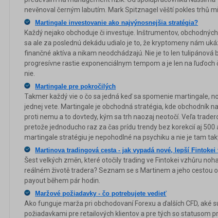
nevěnoval černým labutím. Mark Spitznagel věští pokles trhů m
Martingale investovanie ako najvýnosnejšia stratégia?
Každý nejako obchoduje či investuje. Inštrumentov, obchodných 
sa ale za poslednú dekádu udialo je to, že kryptomeny nám ukáz
finančné aktíva a nikam neodchádzajú. Nie je to len tulipánová
progresívne rastie exponenciálnym tempom a je len na ľuďoch č
nie.
Martingale pre pokročilých
Takmer každý vie o čo sa jedná keď sa spomenie martingale, no 
jednej vete. Martingale je obchodná stratégia, kde obchodník n
proti nemu a to dovtedy, kým sa trh naozaj neotočí. Veľa trade
pretože jednoducho raz za čas prídu trendy bez korekcií aj 500
martingale stratégiu je nepohodlné na psychiku a nie je tam taký 
Martinova tradingová cesta - jak vypadá nové, lepší Fintokei 
Šest velkých změn, které otočily trading ve Fintokei vzhůru noh
reálném životě tradera? Seznam se s Martinem a jeho cestou od
payout během pár hodin.
Maržové požiadavky - čo potrebujete vedieť
Ako funguje marža pri obchodovaní Forexu a ďalších CFD, aké 
požiadavkami pre retailových klientov a pre tých so statusom 