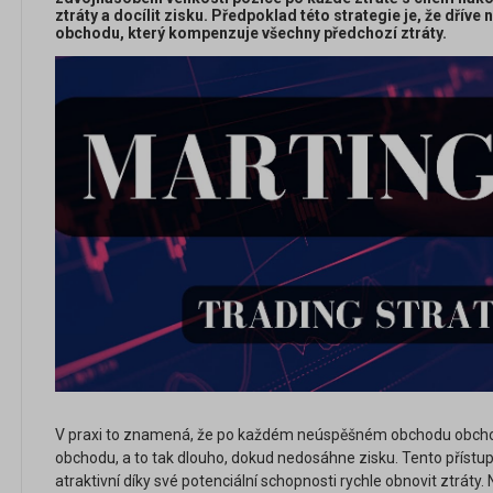
ztráty a docílit zisku. Předpoklad této strategie je, že dřív
obchodu, který kompenzuje všechny předchozí ztráty.
V praxi to znamená, že po každém neúspěšném obchodu obchodn
obchodu, a to tak dlouho, dokud nedosáhne zisku. Tento přístu
atraktivní díky své potenciální schopnosti rychle obnovit ztráty.