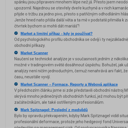
spánku jsou připraveni mnohem lépe než já. Přesto jsem neodol
upozornil. Najednou se otevřely dveře kuchyně a v nich kamarád
přijde o tržbu za jedno pivo, přesto s patřičným odhodláním hlás
Jenže hned nato přišla další věta a ta mě v podstatě přiměla k z
čtvrtek bychom si mohli dát mariáš“!
Market a limitní příkaz - kdy je používat?
Od psychologického profilu obchodníka se odvíjí i ty nejzákladněj
obchodní příkazy.
Market Scanner
Naučení se technické analýze je v současnosti jedním z několik
možné v tradingovém světě dosáhnout úspěchu. Bohužel, jak už 
analýzy není ničím jednoduchým, čemuž nenahrává ani fakt, že 
času, neustále vyvíjí.
Market Scanner – Formace, Reporty a Webová aplikace
V předchozím článku jsme si zde představili obchodní nástroj M
skrývá mnoho jedinečných obchodních funkcí, jež mohou být p
začátečníkům, ale také ostříleným profesionálům.
Mark Spitznagel: Poslední z medvědů
Bylo by opravdu překvapením, kdyby Mark Spitznagel viděl situaci
profesionální deformace, protože jeho hedgeový fond Univers
především na management rizik. Od spolupracovníka Nassima T