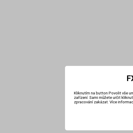
F
Kliknutím na button Povolit vše u
zařízení. Sami můžete určit klikn
zpracování zakázat. Více informa