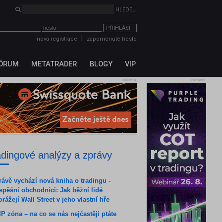
HLEDEJ
PŘIHLÁSIT
|
nová registrace
zapomenuté heslo
ÓRUM
METATRADER
BLOGY
VIP
reklama
reklama
adingové analýzy a zprávy
rávě vychází nová kniha o tradingu -
spěšní obchodníci: Jak běžní lidé
orážejí Wall Street v jeho vlastní hře
IP zóna – na co se nás nejčastěji ptáte