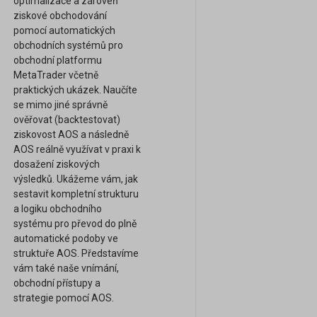
optimalizace a zároveň
ziskové obchodování
pomocí automatických
obchodních systémů pro
obchodní platformu
MetaTrader včetně
praktických ukázek. Naučíte
se mimo jiné správně
ověřovat (backtestovat)
ziskovost AOS a následně
AOS reálně využívat v praxi k
dosažení ziskových
výsledků. Ukážeme vám, jak
sestavit kompletní strukturu
a logiku obchodního
systému pro převod do plně
automatické podoby ve
struktuře AOS. Představíme
vám také naše vnímání,
obchodní přístupy a
strategie pomocí AOS.