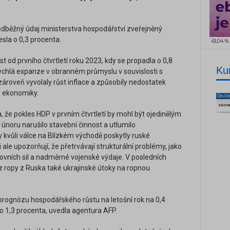
předběžný údaj ministerstva hospodářství zveřejněný
sla o 0,3 procenta.
t od prvního čtvrtletí roku 2023, kdy se propadla o 0,8
Ku
ychlá expanze v obranném průmyslu v souvislosti s
 zároveň vyvolaly růst inflace a způsobily nedostatek
h ekonomiky.
On-li
zázn
, že pokles HDP v prvním čtvrtletí by mohl být ojedinělým
 únoru narušilo stavební činnost a utlumilo
py kvůli válce na Blízkém východě poskytly ruské
ale upozorňují, že přetrvávají strukturální problémy, jako
acovních sil a nadměrné vojenské výdaje. V posledních
z ropy z Ruska také ukrajinské útoky na ropnou
prognózu hospodářského růstu na letošní rok na 0,4
 o 1,3 procenta, uvedla agentura AFP.