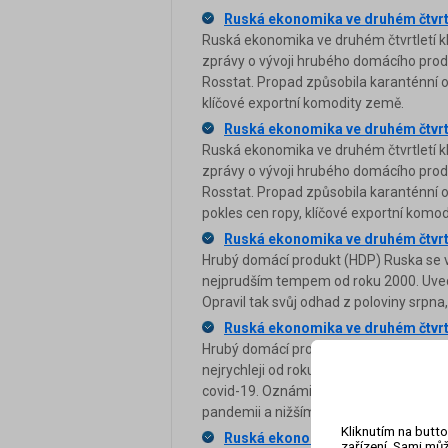
Ruská ekonomika ve druhém čtvrtl
Ruská ekonomika ve druhém čtvrtletí k
zprávy o vývoji hrubého domácího produk
Rosstat. Propad způsobila karanténní op
klíčové exportní komodity země.
Ruská ekonomika ve druhém čtvrtl
Ruská ekonomika ve druhém čtvrtletí kl
zprávy o vývoji hrubého domácího produ
Rosstat. Propad způsobila karanténní o
pokles cen ropy, klíčové exportní komo
Ruská ekonomika ve druhém čtvrtl
Hrubý domácí produkt (HDP) Ruska se ve
nejprudším tempem od roku 2000. Uvedl 
Opravil tak svůj odhad z poloviny srpna,
Ruská ekonomika ve druhém čtvrtle
Hrubý domácí produkt (HDP) Ruska ve dr
nejrychleji od roku 2000. Ruská ekono
covid-19. Oznámil to v pátek ruský stat
pandemii a nižším cenám ropy, která je
Kliknutím na butto
Ruská ekonomika ve druhém čtvrtle
zařízení. Sami můž