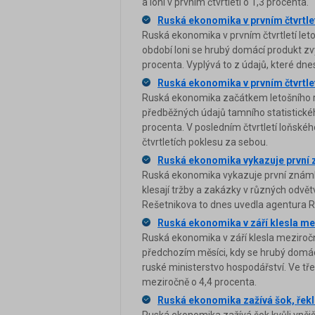
a loni v prvním čtvrtletí o 1,3 procenta.
Ruská ekonomika v prvním čtvrtlet
Ruská ekonomika v prvním čtvrtletí let
období loni se hrubý domácí produkt zvýš
procenta. Vyplývá to z údajů, které dnes
Ruská ekonomika v prvním čtvrtlet
Ruská ekonomika začátkem letošního ro
předběžných údajů tamního statistického
procenta. V posledním čtvrtletí loňské
čtvrtletích poklesu za sebou.
Ruská ekonomika vykazuje první z
Ruská ekonomika vykazuje první známky
klesají tržby a zakázky v různých odv
Rešetnikova to dnes uvedla agentura R
Ruská ekonomika v září klesla me
Ruská ekonomika v září klesla meziročně
předchozím měsíci, kdy se hrubý domácí 
ruské ministerstvo hospodářství. Ve tře
meziročně o 4,4 procenta.
Ruská ekonomika zažívá šok, řek
Ruská ekonomika zažívá šok kvůli vnější