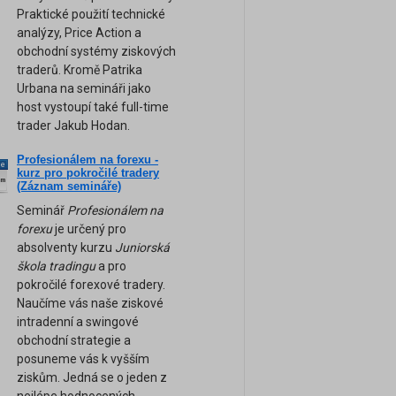
Praktické použití technické
analýzy, Price Action a
obchodní systémy ziskových
traderů. Kromě Patrika
Urbana na semináři jako
host vystoupí také full-time
trader Jakub Hodan.
Profesionálem na forexu -
ne
kurz pro pokročilé tradery
am
(Záznam semináře)
Seminář
Profesionálem na
forexu
je určený pro
absolventy kurzu
Juniorská
škola tradingu
a pro
pokročilé forexové tradery.
Naučíme vás naše ziskové
intradenní a swingové
obchodní strategie a
posuneme vás k vyšším
ziskům. Jedná se o jeden z