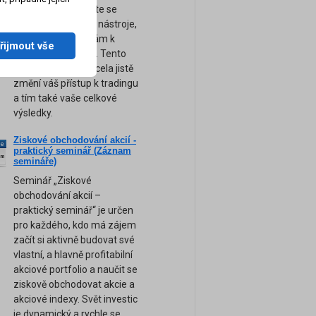
obchodování. Přijďte se
naučit ty nejsilnější nástroje,
tipy a rady, které vám k
řijmout vše
úspěchu pomohou. Tento
unikátní seminář zcela jistě
změní váš přístup k tradingu
a tím také vaše celkové
výsledky.
Ziskové obchodování akcií -
ne
praktický seminář (Záznam
am
semináře)
Seminář „Ziskové
obchodování akcií –
praktický seminář“ je určen
pro každého, kdo má zájem
začít si aktivně budovat své
vlastní, a hlavně profitabilní
akciové portfolio a naučit se
ziskově obchodovat akcie a
akciové indexy. Svět investic
je dynamický a rychle se