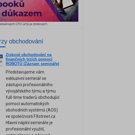
rzy obchodování
Ziskové obchodování na
ne
finančních trzích pomocí
am
ROBOTŮ (Záznam semináře)
Představujeme vám
exkluzivní seminář se
zástupci profesionálního
vývojářského týmu a týmu
full-time traderů obchodující
pomocí automatických
obchodních systémů (AOS)
ve společnosti FXstreet.cz.
Hlavní náplní semináře je
profesionální využití,