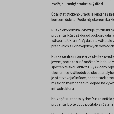
zveřejnil ruský statistický úřad.
Údaj statistického úřadu je lepší než 
koncem dubna. Podle něj ekonomika kle
Ruská ekonomika vykazuje čtvrtletní růs
procenta. Růst až dosud podporovala r
válkou na Ukrajině. Výdaje na válku ale
pracovních sil v nevojenských odvětvíc
Ruská centrální banka ve čtvrtek uvedla
jevem, protože silné sněžení v lednu a v
spotřebitelskou aktivitu. Vyšší ceny ro
ekonomice krátkodobou úlevu, analytici 
je přetrvávající inflace, nedostatek pr
měsících měly negativní dopad na vývo
infrastrukturu.
Na začátku tohoto týdne Rusko snížilo 
procenta. Do té doby počítalo s růstem