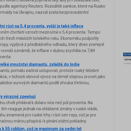
 podle agentury Reuters. Rozsáhlé sankce, které na Rusko
é armády na Ukrajinu, nazval zcela bezprecedentní
í růst na 5,4 procenta, vyšší je také inflace
ním čtvrtletí vzrostl meziročně o 5,4 procenta. Tempo
ních třech měsících loňského roku. Ekonomiku podpořily
 ropy, vyplývá z předběžného odhadu, který dnes zveřejnil
i rovněž oznámili, že inflace v dubnu zrychlila na 7,84
On-li
centa.
zázn
velké množství diamantů, zvláště do Indie
amantů, pomalu začíná ustupovat, protože ruský těžební
nkce, v tichosti obnovil vývoz na téměř stejnou úroveň jako
nabídce surových diamantů podílí zhruba třetinou,
y výrazně zpevňují
u chvíli přidával k dolaru více než půl procenta. Na
h tím reaguje jednak na ohlášené změny v ruské vládě,
ruhu znamená pro ruské trhy i růst cen ropy, což je pro
ačnou měrou přispívá i k plnění státní pokladny.
u k 55 rublům, což je maximum za sedm let