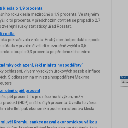
í klesla o 1,9 procenta
ošního roku klesla meziročně o 1,9 procenta. Ve stejném
il o tři procenta, v předchozím čtvrtletí se propadl o 2,7
 zveřejnil ruský statistický úřad Rosstat.
í rostla
ku pokračovala v růstu. Hrubý domácí produkt se podle
 úřadu v prvním čtvrtletí meziročně zvýšil o 0,5
ho roku stoupl o 0,3 procenta po předchozích sedmi
námky ochlazení, řekl ministr hospodářství
 ochlazení, vlivem vysokých úrokových sazeb a inflace
ětvích. S odkazem na ministra hospodářství Maxima
On-li
euters.
zázn
ziročně o pět procent
 o pět procent. To je o něco horší výkon, než v
produkt (HDP) snížil o čtyři procenta. Uvedlo to včera
tím čtvrtletí pak ekonomika podle ministerstva klesla
l mluvčí Kremlu; sankce nazval ekonomickou válkou
m vlivům, Moskva přijímá kroky, aby jim dokázala čelit,