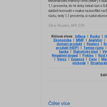
Mezinárodní měnový fond (MMF) v dubnu
1,1 procenta, do té doby čekal růst o 
dalších komodit v reakci na konflikt n
růstu, tedy 1,1 procenta, si ruská ekonom
Zdroj: Reuters, AFP, ČTK
Klíčová slova:
Inflace
|
Rusko
|
H
Ekonomika
|
MMF
|
Analytici
|
domácí produkt
|
Reuters
|
R
produkt (HDP)
|
Tempo růstu
|
banka
|
Statistický úřad
|
Vý
Negativní dopad
|
Pokles
|
Růst 
|
Vývoz
|
Expanze
|
Ceny
|
Měn
východě
|
Strukturál
Sdíl
Čtěte více