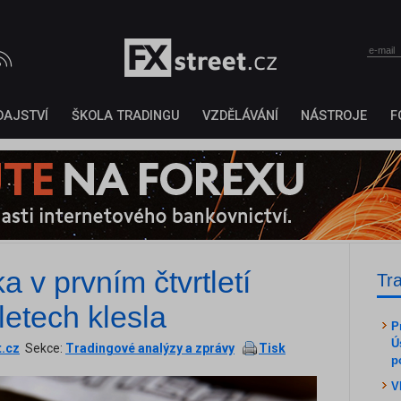
DAJSTVÍ
ŠKOLA TRADINGU
VZDĚLÁVÁNÍ
NÁSTROJE
F
 v prvním čtvrtletí
Tr
letech klesla
P
Ú
t.cz
Sekce:
Tradingové analýzy a zprávy
Tisk
p
V