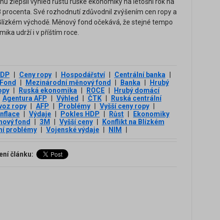
 zlepšil výhled růstu ruské ekonomiky na letošní rok na
0,8 procenta. Své rozhodnutí zdůvodnil zvýšením cen ropy a
a Blízkém východě. Měnový fond očekává, že stejné tempo
ika udrží i v příštím roce.
DP
|
Ceny ropy
|
Hospodářství
|
Centrální banka
|
Fond
|
Mezinárodní měnový fond
|
Banka
|
Hrubý
opy
|
Ruská ekonomika
|
ROCE
|
Hrubý domácí
Agentura AFP
|
Výhled
|
ČTK
|
Ruská centrální
voz ropy
|
AFP
|
Problémy
|
Vyšší ceny ropy
|
inflace
|
Výdaje
|
Pokles HDP
|
Růst
|
Ekonomiky
ový fond
|
3М
|
Vyšší ceny
|
Konflikt na Blízkém
ní problémy
|
Vojenské výdaje
|
NIM
|
ení článku: