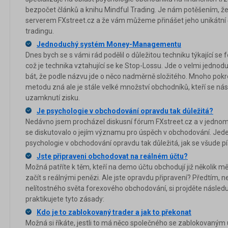
bezpočet článků a knihu Mindful Trading. Je nám potěšením, ž
serverem FXstreet.cz a že vám můžeme přinášet jeho unikátní č
tradingu.
Jednoduchý systém Money-Managementu
Dnes bych se s vámi rád podělil o důležitou techniku týkající se
což je technika vztahující se ke Stop-Lossu. Jde o velmi jedn
bát, že podle názvu jde o něco nadměrně složitého. Mnoho pok
metodu zná ale je stále velké množství obchodníků, kteří se nás
uzamknutí zisku.
Je psychologie v obchodování opravdu tak důležitá?
Nedávno jsem procházel diskusní fórum FXstreet.cz a v jednom
se diskutovalo o jejím významu pro úspěch v obchodování. Jeden u
psychologie v obchodování opravdu tak důležitá, jak se všude pí
Jste připraveni obchodovat na reálném účtu?
Možná patříte k těm, kteří na demo účtu obchodují již několik měs
začít s reálnými penězi. Ale jste opravdu připravení? Předtím, n
nelítostného světa forexového obchodování, si projděte následuj
praktikujete tyto zásady:
Kdo je to zablokovaný trader a jak to překonat
Možná si říkáte, jestli to má něco společného se zablokovaným 