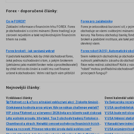
Forex - doporučené články:
Co je FOREX?
Forex pro začátečníky
Základní informace o finančním trhu FOREX. Forex
Forex je celosvětová burzovní síť, v jej
je obchodování s cizími měnami (forex trading) a je
obchoduje se všemi světovými měnami,
zároveň největším a také nejlikvidnějším finančním
koruny. Na forexu obchodují banky, fondy
trhem na světě.
brokeři a podobné instituce, ale také jedn
otevřený všem.
Forex brokeři - jak správně vybrat
V podstatě každého, kdo by chtěl obchodovat forex,
Snem některých obchodníků je obchodo
čeká jednou rozhodování o tom, s jakým brokerem
nutnosti jakéhokoliv zásahu do obchod
(přeloženo jako makléř/broker nebo zprostředkovatel)
fikce nebo reálná záležitost? Kolik z nás
by chtěl mít co do činění a svěřil mu své finance
"roboti" mohou profitabilně obchodovat
určené k obchodování. Velmi rád bych vám přiblížil
principech fungují?
problematiku výběru brokera, rozdíl mezi
jednotlivými typy brokerů a v neposlední řadě uvedu
několik příkladů nejznámějších z nich.
Nejnovější články:
Vzdělávací články
Denní kalendář udál
🚀 FXstreet.cz & eToro přinášejí exkluzivní akci: Získejte 6měsíční členství ve VIP zóně ZDARMA
Ve Švýcarsku rezer
Očekávaná hodnota prop výzvy: Kdy se nákup challenge vyplatí?
V USA spotřebitelsk
VIP zóna FXstreet.cz v červenci 2026 byla pro klienty opět zisková
V USA bude mít slo
Léto v plném proudu, trhy také: Top 3 obchody traderů Fintokei na indexech a zlatě
V USA týdenní statist
Chamtivost a strach: Největší cenové pohyby na finančních trzích (červenec 2026)
V Kanadě Ivey index
Káva na rozcestí. Přinese rekordní úroda další pokles cen?
V USA průměrný hod