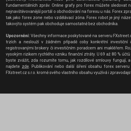
fundamentálních zpráv. Online grafy pro forex můžete sledovat na 
nejnavštěvovanější portál o obchodování na forexu u nás. Forex zprav
tak jako forex zone nebo vzdělávací zóna. Forex robot je jiný náz
takovýto systém pak obchoduje samostatně bez obchodníka.
Upozornění:
Všechny informace poskytované na serveru FXstreet.cz
trzích a neslouží v žádném případě coby konkrétní investiční č
registrovanými brokery či investičním poradcem ani makléřem. Rozd
vysokým rizikem rychlého vzniku finanční ztráty. U 69 až 80 % účtů 
byste zvážit, zda rozumíte tomu, jak rozdílové smlouvy fungují, a
najdete
zde
. Publikování nebo další šíření obsahu forex serveru
FXstreet.cz s.r.o. kromě svého vlastního obsahu využívá i zpravodajs