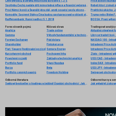
Ceny výrobců v červnu meziročně vzrostly o 1,3 %
Price action naznač
Spotřebu Čechů nadále drtí mimořádná inflace a finanční vyčerpání řady domácností, stabilizace je však už na obzoru. V zahraničí, kam míří za lácí i kvalitou, utrácí více a více Čechů, a to desítky miliard
Rebeli ktorí získali 
Proč Němci končí a Španělé jdou dál, aneb souvisí spolu ekonomická výkonnost a sportovní úspěch?
Praktická ukázka: J
Komodity: Spojené Státy a Čína budou spolupracovat v oblasti strategických ropných rezerv
Trump nebo Biden? A
Raiffeisenbank: Ranní nadhoz 5.1.2018
BOSSA: První výherc
Forex slovník pojmů
Klíčová slova
Tradingové analýzy 
Analýza
Trade online
Aktuálně otevřené f
Gamma
Výhody fundamentální a technické analýzy
Libry se tradeři boj
Foreign Exchange
Pád dolaru
NASDAQ 100 - Intrad
Shareholder
Fintokei prop
Intradenní Price Act
Flat / Square (hedžování pozice)
Sempra Energy
Intradenní Price Ac
Kurzotvorný obchod
Pochopení trhu
Zlato - Intradenní v
Povolené rozpětí
Základy v technické analýze
USD/CAD - Intradenn
Portfolio fund
Vývoj Nasdaq
Index DAX - Intraden
Burza
Beta
USD/JPY - Intradenn
Portfolio cenných papírů
Freedom Holding
Swingové obchodov
Odborná literatura
Odborné kurzy a se
Světový bestseller o tradingu v češtině! Úspěšní obchodníci: Jak běžní lidé porážejí Wall Street v jeho vlastní hře
Jak vytvářet ziskov