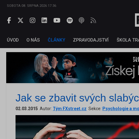
SOBOTA 08. SRPNA 2026 17:36
ÚVOD
O NÁS
ČLÁNKY
ZPRAVODAJSTVÍ
ŠKOLA TR
Jak se zbavit svých slabý
02.03.2015
Autor:
Tým FXstreet.cz
Sekce:
Psychologie a 