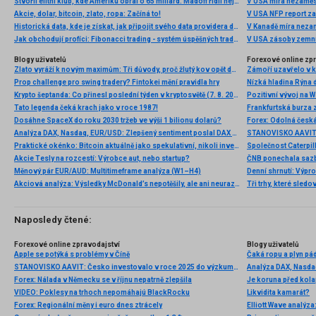
Stvořil elitní klub, kde Ameriku obral o 65 miliard. Madoff řídil největší Ponzi dějin
V USA míra nezaměs
Akcie, dolar, bitcoin, zlato, ropa: Začíná to!
V USA NFP report z
Historická data, kde je získat, jak připojit svého data providera do MultiCharts a proč je budeme potřebovat? (4. díl)
V Kanadě míra neza
Jak obchodují profíci: Fibonacci trading - systém úspěšných traderů
V USA zásoby zemní
Blogy uživatelů
Forexové online zp
Zlato vyráží k novým maximům: Tři důvody, proč žlutý kov opět dominuje
Prop challenge pro swing tradery? Fintokei mění pravidla hry
Nízká hladina Rýna 
Krypto šeptanda: Co přinesl poslední týden v kryptosvětě (7. 8. 2026)
Pozitivní vývoj na Wa
Tato legenda čeká krach jako v roce 1987!
Frankfurtská burza 
Dosáhne SpaceX do roku 2030 tržeb ve výši 1 bilionu dolarů?
Analýza DAX, Nasdaq, EUR/USD: Zlepšený sentiment poslal DAX na nová maxima
Praktické okénko: Bitcoin aktuálně jako spekulativní, nikoli investiční aktivum
Akcie Tesly na rozcestí: Výrobce aut, nebo startup?
Měnový pár EUR/AUD: Multitimeframe analýza (W1–H4)
Denní shrnutí: Výpro
Akciová analýza: Výsledky McDonald’s nepotěšily, ale ani neurazily. Jakou vizi společnost prezentovala?
Tři trhy, které sledo
Naposledy čtené:
Forexové online zpravodajství
Blogy uživatelů
Apple se potýká s problémy v Číně
Čaká ropu a plyn pá
STANOVISKO AAVIT: Česko investovalo v roce 2025 do výzkumu a vývoje více než v předchozím období. Na Evropu ale stále ztrácí
Forex: Nálada v Německu se v říjnu nepatrně zlepšila
Je koruna před kol
VIDEO: Poklesy na trhoch nepomáhajú BlackRocku
Likvidita kamarát?
Forex: Regionální měny i euro dnes ztrácely