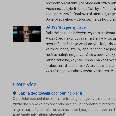
obchody. Věděl také, jak bude řídit riziko, j
Všechno, co bylo třeba udělat, bylo řídit se 
svou porci zisků. Opakoval si afirmaci, že je 
John před sebou viděl úspěch a už ho cítil 
JÁ JSEM úspěšný trader!
Bohužel se stalo běžným zvykem, že často li
A už vůbec nekorigují své myšlenky. Proč tak
myslím“. Jenže to je velký omyl – ten, k
velmi hluboce, jste vy, lépe řečeno vaše p
nejšťavnatější negativa, rádio a noviny taky, 
mimořádného, když se vrhnou na kritizován
krabicemi od bot konče? A tak potichu, poma
vzniká negativní obraz světa, ve kterém ži
Čtěte více
Jak na dodržování obchodního plánu
O potřebě obchodního plánu pro trading toho již bylo mnoho nap
zbytečné si vše kolem obchodního plánu připomenout, protože 
mají a mají též perfektní disciplínu, co se týče jeho dodržování.
také podle toho plánu obchodují.