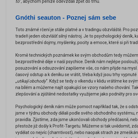
to
“, abychom peníze odevzdali zpět do trhu.
Gnóthi seauton - Poznej sám sebe
Toto známé rčení je stále platné a v tradingu obzvláště. Pro 
tradeři jeden obzvlášť silný nástroj. Je to psychologický deník
bezprostřední dojmy, myšlenky, pocity a emoce, které si při t
Kromě technických poznámek ke svým obchodům tedy můžeme p
bezprostředně děje v naší psychice. Deník nám nejlépe poslouží,
posuzování a odsuzování zapíšeme vše, co nám přijde na mysl. K
časový odstup a k deníku se vrátit, třeba když jsou trhy vypnut
„
utíkají obchody
“. Když se tedy o víkendu v klidu vrátíme ke s
na bílém a můžeme najít opakující se vzory našeho chování. Ta
zlepšování a zjištěné nedostatky využijeme jako podněty pro sv
Psychologický deník nám může pomoct například tak, že s odst
jsme v týdnu obchody dělali podle svého obchodního systému, 
pravidla. Zjistíme, zda jsme ukončovali obchody předčasně, neb
přestože již došly k Profit-Targetu. Můžeme si tak uvědomit, zd
vydělat co nejvíc (chamtivost), nebo naopak strach ze zmeškání 