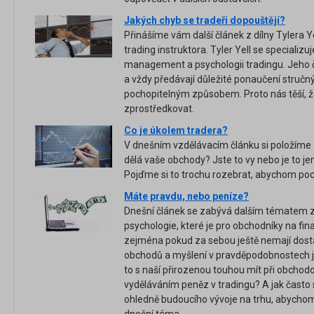
Jakých chyb se tradeři dopouštějí?
Přinášíme vám další článek z dílny Tylera
trading instruktora. Tyler Yell se specializu
management a psychologii tradingu. Jeho 
a vždy předávají důležité ponaučení struč
pochopitelným způsobem. Proto nás těší,
zprostředkovat.
Co je úkolem tradera?
V dnešním vzdělávacím článku si položíme 
dělá vaše obchody? Jste to vy nebo je to 
Pojďme si to trochu rozebrat, abychom poc
Máte pravdu, nebo peníze?
Dnešní článek se zabývá dalším tématem
psychologie, které je pro obchodníky na fina
zejména pokud za sebou ještě nemají dost
obchodů a myšlení v pravděpodobnostech ji
to s naší přirozenou touhou mít při obchodo
vyděláváním peněz v tradingu? A jak často
ohledně budoucího vývoje na trhu, abychom 