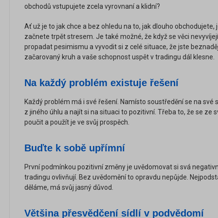
obchodů vstupujete zcela vyrovnaní a klidní?
Ať už je to jak chce a bez ohledu na to, jak dlouho obchodujete,
začnete trpět stresem. Je také možné, že když se věci nevyvíje
propadat pesimismu a vyvodit si z celé situace, že jste beznadě
začarovaný kruh a vaše schopnost uspět v tradingu dál klesne.
Na každý problém existuje řešení
Každý problém má i své řešení. Namísto soustředění se na své 
z jiného úhlu a najít si na situaci to pozitivní. Třeba to, že se
poučit a použít je ve svůj prospěch.
Buďte k sobě upřímní
První podmínkou pozitivní změny je uvědomovat si svá negativní
tradingu ovlivňují. Bez uvědomění to opravdu nepůjde. Nejpodstat
děláme, má svůj jasný důvod.
Většina přesvědčení sídlí v podvědomí