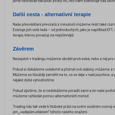
jsme nechávali narůstat ztráty víc, než nám stanovuje náš obch
Další cesta - alternativní terapie
Naše přesvědčení převzatá z minulosti můžeme řešit také různý
Existuje jich celá řada – od jednoduchých, jako je například EFT
terapii, kterou považuji za nejúčinnější.
Závěrem
Neúspěch v tradingu můžeme obrátit proti sobě, nebo z něj pro 
Pokud si dokážeme uvědomit a přiznat své slabiny, můžeme z nic
Můžeme se hlouběji zaměřit na to, co se děje v naší psychice, a p
nějaké době vyhodnotíme.
Pokud zjistíme, že si nedokážeme poradit sami a že naše podvědo
můžeme vyhledat pomoc alternativních metod.
Trading nás tak vede k hluboké práci na svém osobním rozvoji a
jen „
vedlejším efektem
“ tohoto našeho snažení.