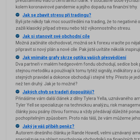
představitelů vlád či centrálních bank. V současné době vycház
kolem koronavirové pandemie a jejího dopadu na finanční trhy.
Jak se zbavit stresu při tradingu?
Byli jste někdy tak moc soustředěni na trading, že to negativně o
zažili klasický případ stresu nebo též výkonnostního stresu.
Jak si stanovit své obchodní cíle
Možná začínáte obchodovat, možná se k forexu vracíte po nějak
připravit si nový plán a nové cíle. Pak jistě uvítáte několik inspiruj
Jak vnímáte grafy skrze optiku vašich přesvědčení
Dva partneři v malém hedgeovém fondu obchodují, sedíce bok 
stejnou metodiku a používají k tomu tytéž signály, indikátory a
stejných pravidel a dokonce obchodují i stejné trhy. Přesto je 
než ten druhý. Jak je to možné?
Jakých chyb se tradeři dopouštějí?
Přinášíme vám další článek z dílny Tylera Yella, uznávaného am
Tyler Yell se specializuje na technickou analýzu, risk manageme
články jsou psány čtivou formou a vždy předávají důležité pon
pochopitelným způsobem. Proto nás těší, že vám můžeme jeho 
Jaký je váš příběh peněz?
Autorem dnešního článku je Rande Howell, velmi uznávaný amer
specializuje na oblast psychologie obchodníků na finančních trz