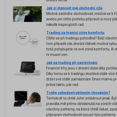
dnešní téma.
Jak si stanovit své obchodní cíle
Možná začínáte obchodovat, možná se k fo
anebo jen cítíte potřebu připravit si nový plá
několik inspirujících rad.
Trading za hranicí zóny komfortu
Cítíte se při tradingu pohodlně? Běží všechno
tom případě vás dnešní článek možná vybu
totiž pohybujete ve své zóně komfortu. A c
ní muset ven.
Jak na trading při zaměstnání
Finanční trhy jsou v dnešní době díky poč
Díky tomu se k tradingu dostává stále více lid
držet své stálé zaměstnání. Dnes máme pro 
právě takto, pár rad.
Trpíte sebedestruktivním chováním?
Tentokrát to chtěl John zvládnout jinak. By
pravidla měl přímo obtisknutá na očních ví
všechny patterny, na které chtěl čekat, zpa
připraven obchodovat pouze tyto patterny. 