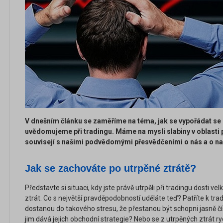
V dnešním článku se zaměříme na téma, jak se vypořádat se s
uvědomujeme při tradingu. Máme na mysli slabiny v oblasti 
souvisejí s našimi podvědomými přesvědčeními o nás a o na
Jak se zachováte po utrpěné ztrátě?
Představte si situaci, kdy jste právě utrpěli při tradingu dosti v
ztrát. Co s největší pravděpodobností uděláte teď? Patříte k tra
dostanou do takového stresu, že přestanou být schopni jasně čís
jim dává jejich obchodní strategie? Nebo se z utrpěných ztrát ry