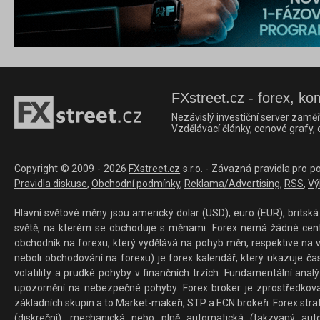
FXstreet.cz - forex, ko
Nezávislý investiční server zaměř
Vzdělávací články, cenové grafy,
Copyright © 2009 - 2026
FXstreet.cz
s.r.o. - Závazná pravidla pro p
Pravidla diskuse
,
Obchodní podmínky
,
Reklama/Advertising
,
RSS
,
Vý
Hlavní světové měny jsou americký dolar (USD), euro (EUR), britská 
světě, na kterém se obchoduje s měnami. Forex nemá žádné centrál
obchodník na forexu, který vydělává na pohyb měn, respektive na v
neboli obchodování na forexu) je forex kalendář, který ukazuje č
volatility a prudké pohyby v finančních trzích. Fundamentální ana
upozornění na nebezpečné pohyby. Forex broker je zprostředkov
základních skupin a to Market-makeři, STP a ECN brokeři. Forex stra
(diskreční), mechanická nebo plně automatická (takzvaný aut