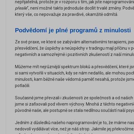
nepřijatelná, protože je v rozporu s tím, jak jste naprogramován
přesile
“, není možné takto jednoduše docílit trvalé změny. Podvěd
který vše, co nepovažuje za pravdivé, okamžitě odmítá.
Podvědomí je plné programů z minulosti
Ze své praxe, ve které se zabývám alternativními terapiemi, j
přesvědčení, že úspěchy a neúspěchy v tradingu mají příčinu v p
negativních a samozřejmě i pozitivních zkušeností z naší minulo
Můžeme mít nejrůznější spektrum bloků a přesvědčení, které jsm
si sami vytvořili v situacích, kdy se nám nedařilo, ale mohou p
minulosti, kam běžně naše vědomá paměť nesahá, protože jsm
potlačili.
Současně jsme převzali i zkušenosti ze společnosti a od našich
jsme si zafixovali pod vlivem výchovy. Mnohá z těchto negativn
původně naše, ale postupně se stala nedílnou součástí naší psychi
Jedním z důsledků našeho naprogramování je to, že máme nasta
nedovolí vydělávat více, než je náš strop. Jakmile jej překročí