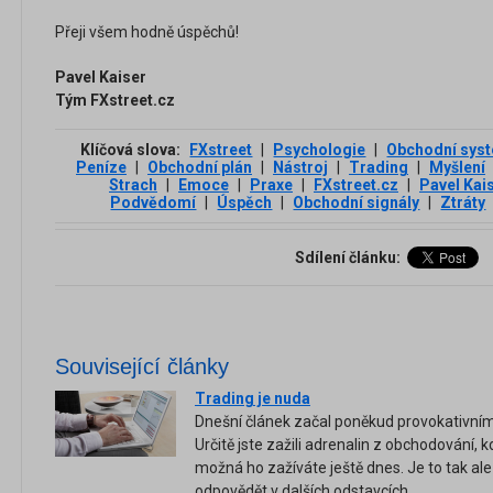
Přeji všem hodně úspěchů!
Pavel Kaiser
Tým FXstreet.cz
Klíčová slova:
FXstreet
|
Psychologie
|
Obchodní sys
Peníze
|
Obchodní plán
|
Nástroj
|
Trading
|
Myšlení
Strach
|
Emoce
|
Praxe
|
FXstreet.cz
|
Pavel Kai
Podvědomí
|
Úspěch
|
Obchodní signály
|
Ztráty
Sdílení článku:
Související články
Trading je nuda
Dnešní článek začal poněkud provokativním 
Určitě jste zažili adrenalin z obchodování, k
možná ho zažíváte ještě dnes. Je to tak al
odpovědět v dalších odstavcích.