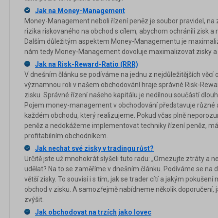
Jak na Money-Management
Money-Management neboli řízení peněz je soubor pravidel, na z
rizika riskovaného na obchod s cílem, abychom ochránili zisk a 
Dalším důležitým aspektem Money-Managementu je maximaliza
nám tedy Money-Management dovoluje maximalizovat zisky a m
Jak na Risk-Reward-Ratio (RRR)
V dnešním článku se podíváme na jednu z nejdůležitějších věcí o
významnou roli v našem obchodování hraje správné Risk-Reward
zisku. Správné řízení našeho kapitálu je nedílnou součástí dl
Pojem money-management v obchodování představuje různé aspe
každém obchodu, který realizujeme. Pokud včas plně neporoz
peněz a nedokážeme implementovat techniky řízení peněz, má
profitabilním obchodníkem.
Jak nechat své zisky v tradingu růst?
Určitě jste už mnohokrát slyšeli tuto radu: „Omezujte ztráty a ne
udělat? Na to se zaměříme v dnešním článku. Podíváme se na dův
větší zisky. To souvisí i s tím, jak se trader cítí a jakým pokušení
obchod v zisku. A samozřejmě nabídneme několik doporučení, ja
zvýšit.
Jak obchodovat na trzích jako lovec