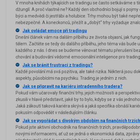
V mnoha knihách týkajících se tradingu se často setkáváme s tí
džunglí. A proč vlastně ne? Každý den obchodníci bojují s pojmy 
býci a medvědi či jestřábi a holubice. Trhy mohou být také nepře
nebezpečné. A koneckonců, přežít a „dobýt“ trhy vyžaduje znalo
Jak ovládat emoce při tradingu
Dnešní článek vám na dalším příběhu ze života objasní, jak fung
tělem. Začtěte se tedy do dalšího příběhu, jeho téma vás bude u
každého z nás. I dnes se budeme věnovat tématu přerušení b
chování a budování vědomé emocionální inteligence pro trading
Jak se bránit frustraci z tradingu?
Každé povolání má svá pozitiva, ale také rizika. Některá jsou 
aspekty, působícími na psychiku. Trading je jedním z nich.
Jak se připravit na kariéru intradenního tradera?
Pokud vám učarovaly finanční trhy, jejich možnosti a perspektiva,
zkusili v hlavě představit, jaké by to bylo, kdyby se z vás jednoh
Jaká zákoutí taková kariéra skrývá a jaká specifika obnáší karié
pokusím odpovědět v následujícím článku.
Jak se vypořádat s divokým obdobím na finančních trzíc
Pokud jste aktivní obchodník na finančních trzích, pravděpodob
novými informacemi, ať už se jedná o ekonomická data, zprávy 