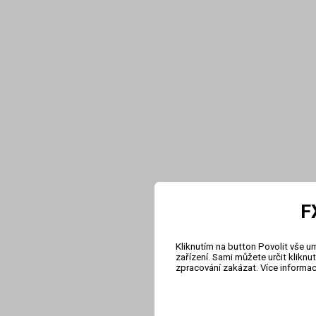
F
Kliknutím na button Povolit vše u
zařízení. Sami můžete určit klikn
zpracování zakázat. Více informa