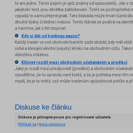
to ani jedno. Tento pojem je spíš známý od spisovatelů. Jde o 
jakýkoliv text, jsou zkrátka zablokovaní. Totéž se pochopiteln
vypadá to samozřejmě jinak. Tato blokáda může trvat různě dlo
dlouhé týdny či klidně i měsíce. Tento článek se podívá na ident
a navrhne, jak s tím bojovat.
Kdy si dát od tradingu pauzu?
Každý trader ve své obchodní kariéře zažil období, kdy měl vět
sobě a klesající ekvitní (equity) křivku na obchodním účtu. Takov
důležitou otázkou.
Klíčový rozdíl mezi obchodním očekáváním a predikcí
Jaký je rozdíl mezi předpovědí (predikcí) a obchodním očekává
vysvětlíme, že to opravdu není totéž, a že je potřeba mezi tím ro
myslí, že je to totéž, což může traderům způsobovat potíže a při
Diskuse ke článku
Diskuse je přístupná pouze pro registrované uživatele.
Přihlásit se
|
Nová registrace