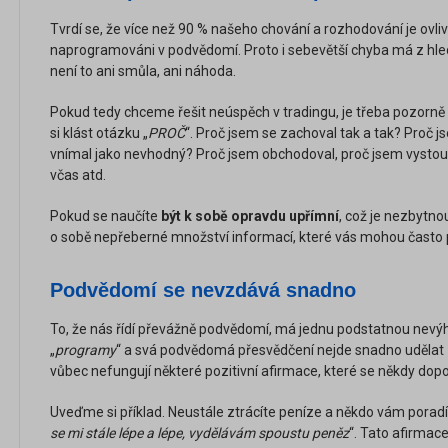
Tvrdí se, že více než 90 % našeho chování a rozhodování je ovli
naprogramováni v podvědomí. Proto i sebevětší chyba má z hle
není to ani smůla, ani náhoda.
Pokud tedy chceme řešit neúspěch v tradingu, je třeba pozorně
si klást otázku „
PROČ
“. Proč jsem se zachoval tak a tak? Proč 
vnímal jako nevhodný? Proč jsem obchodoval, proč jsem vystoup
včas atd.
Pokud se naučíte
být k sobě opravdu upřímní
, což je nezbytn
o sobě nepřeberné množství informací, které vás mohou často 
Podvědomí se nevzdává snadno
To, že nás řídí převážně podvědomí, má jednu podstatnou ne
„
programy
“ a svá podvědomá přesvědčení nejde snadno udělat 
vůbec nefungují některé pozitivní afirmace, které se někdy dopo
Uveďme si příklad. Neustále ztrácíte peníze a někdo vám poradí,
se mi stále lépe a lépe, vydělávám spoustu peněz
“. Tato afirmac