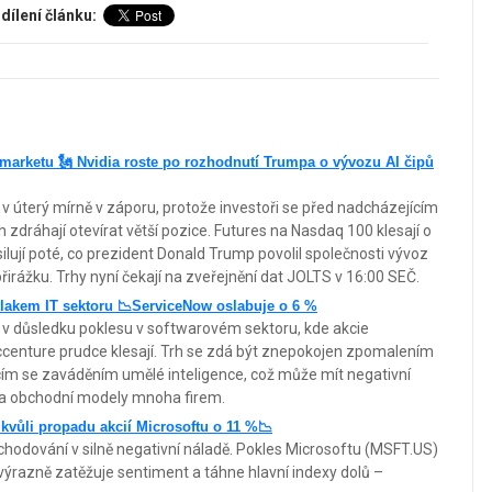
dílení článku:
marketu 🗽 Nvidia roste po rozhodnutí Trumpa o vývozu AI čipů
v úterý mírně v záporu, protože investoři se před nadcházejícím
dráhají otevírat větší pozice. Futures na Nasdaq 100 klesají o
silují poté, co prezident Donald Trump povolil společnosti vývoz
irážku. Trhy nyní čekají na zveřejnění dat JOLTS v 16:00 SEČ.
lakem IT sektoru 📉ServiceNow oslabuje o 6 %
 v důsledku poklesu v softwarovém sektoru, kde akcie
Accenture prudce klesají. Trh se zdá být znepokojen zpomalením
cím se zaváděním umělé inteligence, což může mít negativní
 a obchodní modely mnoha firem.
vůli propadu akcií Microsoftu o 11 %📉
chodování v silně negativní náladě. Pokles Microsoftu (MSFT.US)
 výrazně zatěžuje sentiment a táhne hlavní indexy dolů –