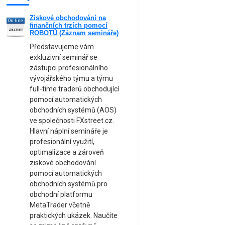
Ziskové obchodování na
On-line
finančních trzích pomocí
záznam
ROBOTŮ (Záznam semináře)
Představujeme vám
exkluzivní seminář se
zástupci profesionálního
vývojářského týmu a týmu
full-time traderů obchodující
pomocí automatických
obchodních systémů (AOS)
ve společnosti FXstreet.cz.
Hlavní náplní semináře je
profesionální využití,
optimalizace a zároveň
ziskové obchodování
pomocí automatických
obchodních systémů pro
obchodní platformu
MetaTrader včetně
praktických ukázek. Naučíte