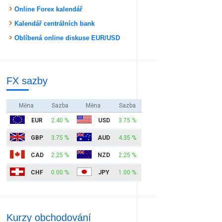
Online Forex kalendář
Kalendář centrálních bank
Oblíbená online diskuse EUR/USD
FX sazby
Měna
Sazba
Měna
Sazba
EUR
2.40 %
USD
3.75 %
GBP
3.75 %
AUD
4.35 %
CAD
2.25 %
NZD
2.25 %
CHF
0.00 %
JPY
1.00 %
Kurzy obchodování