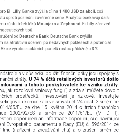
 pro
Eli Lilly
. Banka zvýšila cíl na
1 400 USD za akcii
, což
tu oproti poslední závěrečné ceně. Analytici očekávají další
címu růstu tržeb léků
Mounjaro
a
Zepbound
. Eli Lilly zároveň
maceutických tipů.
oručení od
Deutsche Bank
. Deutsche Bank zvýšila
 na atraktivní ocenění po nedávných poklesech a potenciál
 Akcie výrobce solárních panelů rostou přibližně o
3 %
.
ástroje a v důsledku použití finanční páky jsou spojeny s
nanční ztráty.
U 74 % účtů retailových investorů došlo
smlouvami u tohoto poskytovatele ke vzniku ztráty
.
u, jak rozdílové smlouvy fungují, a zda si můžete dovolit
čních prostředků. Investování je rizikové. Investujte
ketingovou komunikací ve smyslu čl. 24 odst. 3 směrnice
14/65/EU ze dne 15. května 2014 o trzích finančních
nice 2002/92/ES a směrnice 2011/61/EU (MiFID II).
tiční doporučení ani informace doporučující či navrhující
řízení Evropského parlamentu a Rady (EU) č. 596/2014 ze
trhu (nařízení o zneužívání trhu) a o zrušení směrnice