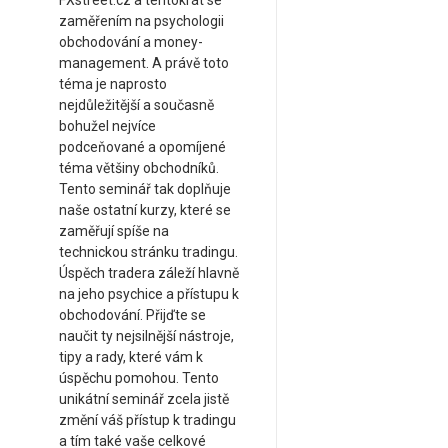
FXstreet.cz a tentokrát se
zaměřením na psychologii
obchodování a money-
management. A právě toto
téma je naprosto
nejdůležitější a současně
bohužel nejvíce
podceňované a opomíjené
téma většiny obchodníků.
Tento seminář tak doplňuje
naše ostatní kurzy, které se
zaměřují spíše na
technickou stránku tradingu.
Úspěch tradera záleží hlavně
na jeho psychice a přístupu k
obchodování. Přijďte se
naučit ty nejsilnější nástroje,
tipy a rady, které vám k
úspěchu pomohou. Tento
unikátní seminář zcela jistě
změní váš přístup k tradingu
a tím také vaše celkové