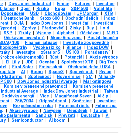
ce
|
Dow Jones Industrial
|
Emise
|
Futures
|
Investice
|
bilance
|
Open
|
Riziko
|
Ropa
|
S&P 500
|
Volatilita
|
Doporučení
|
USD
|
Obchodování
|
JPMorgan
|
XTB
|
|
Deutsche Bank
|
Stoxx 600
|
Obchodní deficit
|
Index
|
rent
|
DJIA
|
Index Dow Jones
|
Investiční
|
Investiční
Výprodej
|
Zprávy
|
Předpověď
|
Zisky
|
Buy
|
Hold
|
|
S&P
|
Ztráty
|
Výnosy
|
Alphabet
|
Očekávání
|
MiFID
|
Očekávání investorů
|
Akcie Amazonu
|
Použití finanční
SDAQ 100
|
Finanční situace
|
Investujte zodpovědně
|
uhopisové trhy
|
Vysoké riziko
|
Bilance
|
Index DOW
|
tráty
|
Investujte
|
xStation5
|
US100
|
Poradenství
|
ýrobce elektromobilů
|
Růst
|
Potenciál
|
Akcie výrobce
|
Eli Lilly
|
JDE
|
Ocenění
|
Společnost XTB
|
Big Tech
ntel
|
First Solar
|
Emise akcií
|
Obchodní deficit USA
|
kapitálu
|
AI
|
Boom
|
SpaceX
|
Společnosti
|
Rivian
|
 Platforms
|
Společnost
|
Nové emise
|
3М
|
Miliardy
&P 500
|
Dow Jones Industrial Average
|
Marketingová
|
Komise v přenesené pravomoci
|
Komise v přenesené
Industrial Average
|
Index Dow Jones Industrial
|
Taiwan
Dodávky energií
|
Vice
|
Magnificent Seven
|
AI čip
|
mení
|
256/2004
|
Odpovědnost
|
Směrnice
|
Investice
kové
|
Bezpečnostní rizika
|
Potenciál růstu
|
Futures na
aq
|
Akcie výrobce
|
Navýšení
|
DeepSeek
|
Taiwan
|
ého parlamentu
|
SanDisk
|
Převzetí
|
Deutsche
|
AI
ury
|
Semiconductor
|
AI boom
|