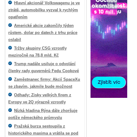
Hlavní akcionář Volkswagenu je ve
ztrátě, automobilku vyzval k rychlým
opatřením
Americké akcie zakončily týden
růstem, dolar po datech z trhu práce
oslabil
Tržby skupiny CSG vzrostly
meziročně na 78,8 mld. Kč
Trump nadále usiluje o odvolání
členky rady guvernérů Fedu Cookové
Zaměstnanec firmy: Akcií SpaceXu
se zbavím, jakmile bude možnost
Odhady: Zisky velkých firem z
Evropy ve 2Q výrazně vzrostly
Nízká hladina Rýna dále zhoršuje
potíže německého průmyslu
Pražská burza sestoupila z
historického maxima a vrátila se pod