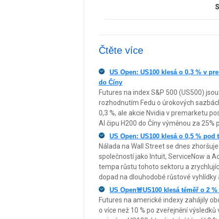
S
Čtěte více
US Open: US100 klesá o 0,3 % v pre
do Číny
Futures na index S&P 500 (US500) jsou 
rozhodnutím Fedu o úrokových sazbách z
0,3 %, ale akcie Nvidia v premarketu po
AI čipu H200 do Číny výměnou za 25% př
US Open: US100 klesá o 0,5 % pod t
Nálada na Wall Street se dnes zhoršuje
společností jako Intuit, ServiceNow a 
tempa růstu tohoto sektoru a zrychlují
dopad na dlouhodobé růstové vyhlídky
US Open🚨US100 klesá téměř o 2 % k
Futures na americké indexy zahájily ob
o více než 10 % po zveřejnění výsledků