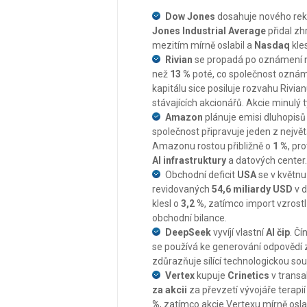
Dow Jones
dosahuje nového rek
Jones Industrial Average
přidal z
mezitím mírně oslabil a
Nasdaq
kles
Rivian
se propadá po oznámení no
než
13 %
poté, co společnost oznám
kapitálu sice posiluje rozvahu Rivian
stávajících akcionářů. Akcie minulý 
Amazon
plánuje emisi dluhopisů
společnost připravuje jeden z největ
Amazonu rostou přibližně o
1 %
, pr
AI infrastruktury
a datových center.
Obchodní deficit
USA
se v květnu 
revidovaných
54,6 miliardy USD
v d
klesl o
3,2 %
, zatímco import vzrost
obchodní bilance.
DeepSeek
vyvíjí vlastní
AI čip
. Čí
se používá ke generování odpovědí z 
zdůrazňuje sílící technologickou so
Vertex
kupuje
Crinetics
v transa
za akcii
za převzetí vývojáře terapií
%
, zatímco akcie Vertexu mírně oslab