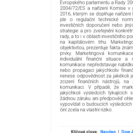
Evropského parlamentu a Rady 20
2004/72/ES a nařízení Komise v
2016, kterým se doplňuje nařízen
jde o regulační technické norm
investičních doporučení nebo jiný
strategie a pro zveřejnění konkré
rady, a to i v oblasti investičního
na kapitálovém trhu. Marketing
objektivitou, prezentuje fakta zná
prvky. Marketingová komunikace
individuální finanční situace a 
komunikace nepředstavuje nabídku 
nebo propagaci jakýchkoliv finanč
nenese odpovědnost za jakékoli j
zcizení finančních nástrojů, n
komunikaci. V případě, že mark
jakýchkoli výsledcích týkajících 
žádnou záruku ani předpověď ohle
vypovídat o budoucích výsledcích 
činí zcela na vlastní riziko.
Klíčová slova:
Nasdaq
|
Dow 