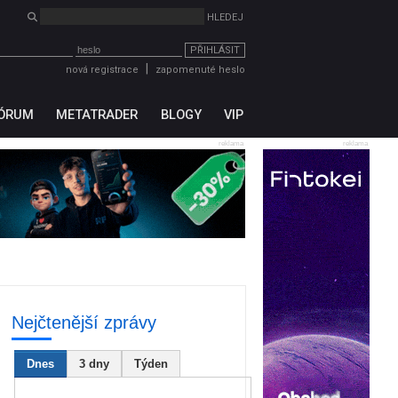
PŘIHLÁSIT
|
nová registrace
zapomenuté heslo
ÓRUM
METATRADER
BLOGY
VIP
reklama
reklama
Nejčtenější zprávy
Dnes
3 dny
Týden