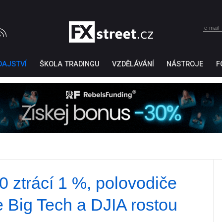
DAJSTVÍ
ŠKOLA TRADINGU
VZDĚLÁVÁNÍ
NÁSTROJE
F
ztrácí 1 %, polovodiče
Ticker Tape
by TradingView
e Big Tech a DJIA rostou