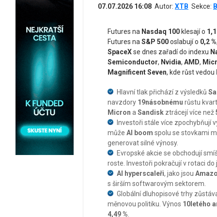
07.07.2026 16:08
Autor:
XTB
Sekce:
B
Futures na
Nasdaq 100
klesají o
1,1
Futures na
S&P 500
oslabují o
0,2 %
SpaceX
se dnes zařadí do indexu
N
Semiconductor
,
Nvidia
,
AMD
,
Mic
Magnificent Seven
, kde růst vedou
Hlavní tlak přichází z výsledků
Sa
navzdory
19násobnému
růstu kvar
Micron
a
Sandisk
ztrácejí více než
Investoři stále více zpochybňují 
může
AI boom
spolu se stovkami mi
generovat silné výnosy.
Evropské akcie se obchodují smí
roste. Investoři pokračují v rotaci d
AI hyperscaleři
, jako jsou
Amaz
s širším softwarovým sektorem.
Globální dluhopisové trhy zůstáva
měnovou politiku. Výnos
10letého a
4,49 %
.