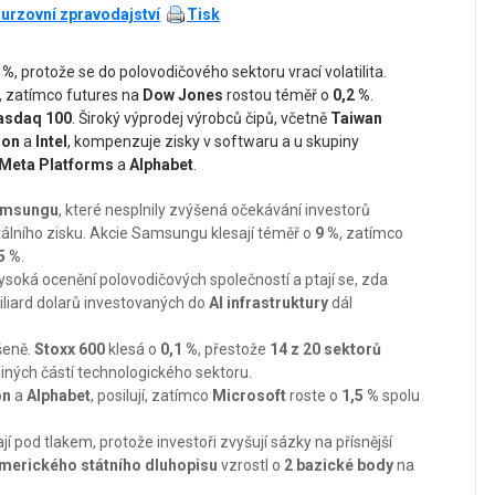
urzovní zpravodajství
Tisk
 %
, protože se do polovodičového sektoru vrací volatilita.
, zatímco futures na
Dow Jones
rostou téměř o
0,2 %
.
asdaq 100
. Široký výprodej výrobců čipů, včetně
Taiwan
ron
a
Intel
, kompenzuje zisky v softwaru a u skupiny
Meta Platforms
a
Alphabet
.
msungu
, které nesplnily zvýšená očekávání investorů
tálního zisku. Akcie Samsungu klesají téměř o
9 %
, zatímco
5 %
.
vysoká ocenění polovodičových společností a ptají se, zda
liard dolarů investovaných do
AI infrastruktury
dál
šeně.
Stoxx 600
klesá o
0,1 %
, přestože
14 z 20 sektorů
o jiných částí technologického sektoru.
on
a
Alphabet
, posilují, zatímco
Microsoft
roste o
1,5 %
spolu
jí pod tlakem, protože investoři zvyšují sázky na přísnější
merického státního dluhopisu
vzrostl o
2 bazické body
na