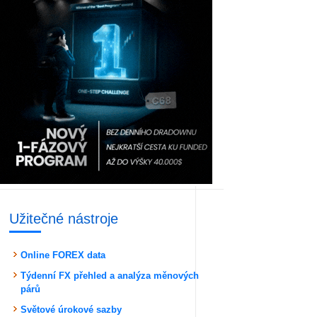
Užitečné nástroje
Online FOREX data
Týdenní FX přehled a analýza měnových
párů
Světové úrokové sazby