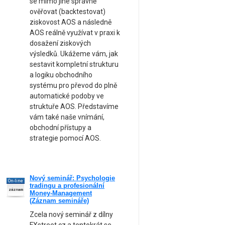
se mimo jiné správně
ověřovat (backtestovat)
ziskovost AOS a následně
AOS reálně využívat v praxi k
dosažení ziskových
výsledků. Ukážeme vám, jak
sestavit kompletní strukturu
a logiku obchodního
systému pro převod do plně
automatické podoby ve
struktuře AOS. Představíme
vám také naše vnímání,
obchodní přístupy a
strategie pomocí AOS.
Nový seminář: Psychologie
On-line
tradingu a profesionální
záznam
Money-Management
(Záznam semináře)
Zcela nový seminář z dílny