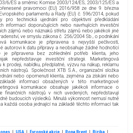
03/6/ES a směrnic Komise 2003/124/ES, 2003/125/ES a
 přenesené pravomoci (EU) 2016/958 ze dne 9. března
í Evropského parlamentu a Rady (EU) č. 596/2014, pokud
y pro technická ujednání pro objektivní předkládání
ch informací doporučujících nebo navrhujících investiční
tních zájmů nebo náznaků střetu zájmů nebo jakékoli jiné
 poradenství, ve smyslu zákona č. 256/2004 Sb., o podnikání
ová komunikace je připravena s nejvyšší pečlivostí,
mé autorovi k datu přípravy a neobsahuje žádné hodnotící
 je připravena bez zohlednění potřeb klienta, jeho
nijak nepředstavuje investiční strategii. Marketingová
k prodeji, nabídku, předplatné, výzvu na nákup, reklamu
ních nástrojů. Společnost XTB S.A., organizační složka
ednání nebo opomenutí klienta, zejména za získání nebo
a základě informací obsažených v této marketingové
etingová komunikace obsahuje jakékoli informace o
se finančních nástrojů v nich uvedených, nepředstavují
dně budoucích výsledků. Minulá výkonnost nemusí nutně
a každá osoba jednající na základě těchto informací tak
Jones
|
USA
|
Evropské akcie
|
Ropa Brent
|
Rizika
|