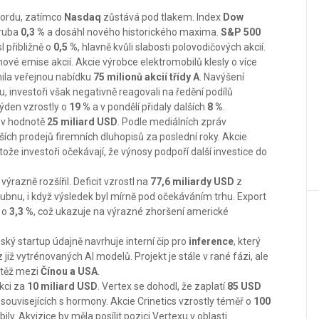
ordu, zatímco
Nasdaq
zůstává pod tlakem. Index
Dow
hruba
0,3 %
a dosáhl nového historického maxima.
S&P 500
l přibližně o
0,5 %
, hlavně kvůli slabosti polovodičových akcií.
vé emise akcií. Akcie výrobce elektromobilů klesly o více
ila veřejnou nabídku
75 milionů akcií třídy A
. Navýšení
u, investoři však negativně reagovali na ředění podílů
týden vzrostly o
19 %
a v pondělí přidaly dalších
8 %
.
 v hodnotě
25 miliard USD
. Podle mediálních zpráv
ších prodejů firemních dluhopisů za poslední roky. Akcie
otože investoři očekávají, že výnosy podpoří další investice do
výrazně rozšířil. Deficit vzrostl na
77,6 miliardy USD
z
ubnu, i když výsledek byl mírně pod očekáváním trhu. Export
l o
3,3 %
, což ukazuje na výrazné zhoršení americké
nský startup údajně navrhuje interní čip pro
inference
, který
již vytrénovaných AI modelů. Projekt je stále v rané fázi, ale
utěž mezi
Čínou a USA
.
kci za
10 miliard USD
. Vertex se dohodl, že zaplatí
85 USD
 souvisejících s hormony. Akcie Crinetics vzrostly téměř o
100
ily. Akvizice by měla posílit pozici Vertexu v oblasti