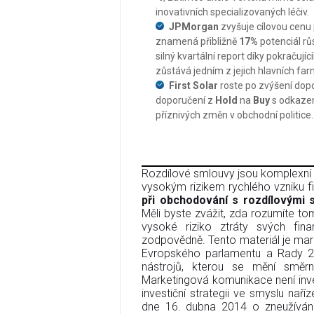
inovativních specializovaných léčiv.
JPMorgan
zvyšuje cílovou cenu
znamená přibližně
17%
potenciál růs
silný kvartální report díky pokračují
zůstává jedním z jejich hlavních far
First Solar
roste po zvýšení dop
doporučení z
Hold
na
Buy
s odkazem
příznivých změn v obchodní politice.
Rozdílové smlouvy jsou komplexní n
vysokým rizikem rychlého vzniku fi
při obchodování s rozdílovými 
Měli byste zvážit, zda rozumíte tom
vysoké riziko ztráty svých finan
zodpovědně. Tento materiál je mar
Evropského parlamentu a Rady 20
nástrojů, kterou se mění směr
Marketingová komunikace není inves
investiční strategii ve smyslu na
dne 16. dubna 2014 o zneužívání 