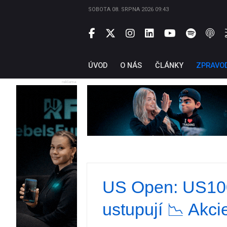
SOBOTA 08. SRPNA 2026 09:43
ÚVOD
O NÁS
ČLÁNKY
ZPRAVO
reklama
US Open: US100 
ustupují 📉 Akci