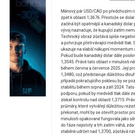
Měnový pár USD/CAD po předchozím rů
zpět k oblasti 1,3676. Přestože se dola
začíná být opatrnější a kanadský dolar
vývoj naznačuje, že kupující zatím nema
Technický obraz zůstává spíše negativn
a potvrzuje přetrvávající medvědí tlak.
ukazuje na slabší nákupní momentum a 
Pokud bude kanadský dolar dále posilo
1,3545. Právě tato oblast v minulosti něk
během června a července 2025. Její pro
1,3480, což představuje důležitou dlou
případě pokračujícího poklesu by se po
stabilitu během srpna a září 2024. Tat
podporu, pokud by medvědí tlak dále zes
získat kontrolu nad oblastí 1,3715. Prá
průměry, které vytvářejí důležitou rezi
překonat, mohl by se otevřít prostor pr
minulosti opakovaně fungovala jako si
do fáze nejistoty a trh zatím váhá, z
stabilně udržet nad 1,3700, zůstává ri