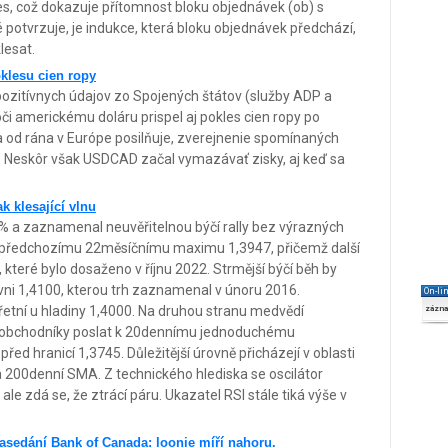
es, což dokazuje přítomnost bloku objednávek (ob) s
otvrzuje, je indukce, která bloku objednávek předchází,
lesat.
klesu cien ropy
ozitívnych údajov zo Spojených štátov (služby ADP a
či americkému doláru prispel aj pokles cien ropy po
ca od rána v Európe posilňuje, zverejnenie spomínaných
 Neskôr však USDCAD začal vymazávať zisky, aj keď sa
 klesající vlnu
 % a zaznamenal neuvěřitelnou býčí rally bez výrazných
 k předchozímu 22měsíčnímu maximu 1,3947, přičemž další
 které bylo dosaženo v říjnu 2022. Strmější býčí běh by
vni 1,4100, kterou trh zaznamenal v únoru 2016.
On-li
etní u hladiny 1,4000. Na druhou stranu medvědí
zázn
o obchodníky poslat k 20dennímu jednoduchému
d hranicí 1,3745. Důležitější úrovně přicházejí v oblasti
 200denní SMA. Z technického hlediska se oscilátor
ale zdá se, že ztrácí páru. Ukazatel RSI stále tiká výše v
sedání Bank of Canada: loonie míří nahoru.