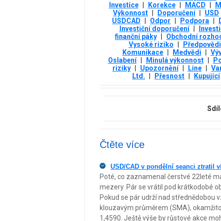
Investice
|
Korekce
|
MACD
|
M
Výkonnost
|
Doporučení
|
USD
USDCAD
|
Odpor
|
Podpora
|
Investiční doporučení
|
Invest
finanční páky
|
Obchodní rozho
Vysoké riziko
|
Předpovědi
Komunikace
|
Medvědi
|
Vý
Oslabení
|
Minulá výkonnost
|
Po
riziky
|
Upozornění
|
Line
|
Va
Ltd.
|
Přesnost
|
Kupující
Sdíl
Čtěte více
USD/CAD v pondělní seanci ztratil v
Poté, co zaznamenal čerstvé 22leté ma
mezery. Pár se vrátil pod krátkodobé o
Pokud se pár udrží nad střednědobou 
klouzavým průměrem (SMA), okamžitou 
1,4590. Ještě výše by růstové akce moh