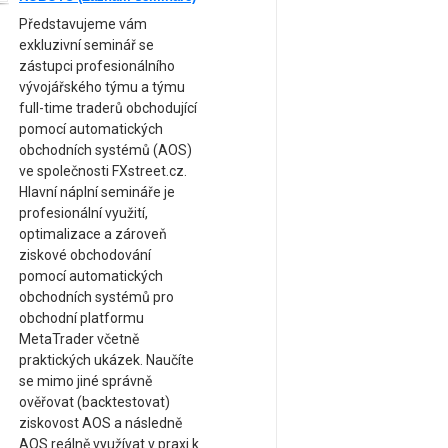
Představujeme vám
exkluzivní seminář se
zástupci profesionálního
vývojářského týmu a týmu
full-time traderů obchodující
pomocí automatických
obchodních systémů (AOS)
ve společnosti FXstreet.cz.
Hlavní náplní semináře je
profesionální využití,
optimalizace a zároveň
ziskové obchodování
pomocí automatických
obchodních systémů pro
obchodní platformu
MetaTrader včetně
praktických ukázek. Naučíte
se mimo jiné správně
ověřovat (backtestovat)
ziskovost AOS a následně
AOS reálně využívat v praxi k