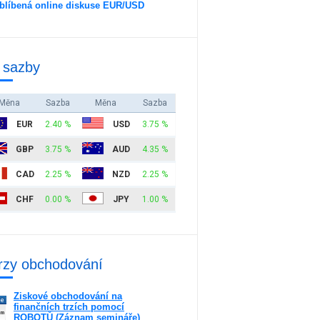
blíbená online diskuse EUR/USD
 sazby
Měna
Sazba
Měna
Sazba
EUR
2.40 %
USD
3.75 %
GBP
3.75 %
AUD
4.35 %
CAD
2.25 %
NZD
2.25 %
CHF
0.00 %
JPY
1.00 %
rzy obchodování
Ziskové obchodování na
ne
finančních trzích pomocí
am
ROBOTŮ (Záznam semináře)