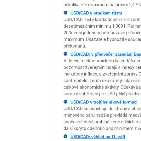
několikaleté maximum na úrovni 1,479
USD/CAD v prudkém růstu
USD/CAD měl v krátkodobém horizontu te
desetiměsíčním minimu 1,3091. Pár navíc
200denní jednoduché klouzavé průměr
maximum. Ukazatele hybnosti v současn
překonaná.
USD/CAD: v předvečer zasedání Ban
V dnešním ekonomickém kalendáři není m
pozornost zveřejnění údajů s indexy cen
indikátory inflace, a zveřejnění zprávy
spotřebitelů. Tento ukazatel je hlavním
celkové ekonomické aktivity. Očekává se
samo o sobě není pro USD příliš pozitivn
USD/CAD v trojúhelníkové formaci
USD/CAD se pohybuje do strany a obch
měnového páru nadále převládá medvědí
současné době probíhá série nižších min
další koryto odehrálo pod minimem z č
USD/CAD: výhled na 11. září