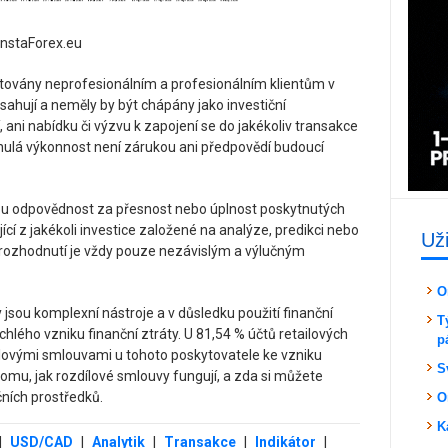
 InstaForex.eu
továny neprofesionálním a profesionálním klientům v
hují a neměly by být chápány jako investiční
 ani nabídku či výzvu k zapojení se do jakékoliv transakce
Minulá výkonnost není zárukou ani předpovědí budoucí
nou odpovědnost za přesnost nebo úplnost poskytnutých
ící z jakékoli investice založené na analýze, predikci nebo
Už
í rozhodnutí je vždy pouze nezávislým a výlučným
O
 jsou komplexní nástroje a v důsledku použití finanční
T
hlého vzniku finanční ztráty. U 81,54 % účtů retailových
p
ílovými smlouvami u tohoto poskytovatele ke vzniku
S
 tomu, jak rozdílové smlouvy fungují, a zda si můžete
čních prostředků.
O
K
|
USD/CAD
|
Analytik
|
Transakce
|
Indikátor
|