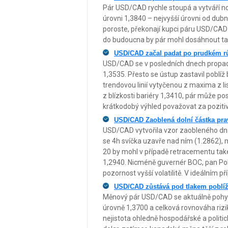
Pár USD/CAD rychle stoupá a vytváří n
úrovni 1,3840 – nejvyšší úrovni od dub
poroste, překonají kupci páru USD/CAD
do budoucna by pár mohl dosáhnout tak
USD/CAD začal padat po prudkém r
USD/CAD se v posledních dnech propadl 
1,3535. Přesto se ústup zastavil poblíž 
trendovou linií vytyčenou z maxima z l
z blízkosti bariéry 1,3410, pár může p
krátkodobý výhled považovat za pozitiv
USD/CAD Zaoblená dolní částka pr
USD/CAD vytvořila vzor zaobleného dna
se 4h svíčka uzavře nad ním (1.2862),
20 by mohl v případě retracementu také m
1,2940. Nicméně guvernér BOC, pan Polo
pozornost vyšší volatilitě. V ideálním 
USD/CAD zůstává pod tlakem poblí
Měnový pár USD/CAD se aktuálně pohyb
úrovně 1,3700 a celková rovnováha rizi
nejistota ohledně hospodářské a politi