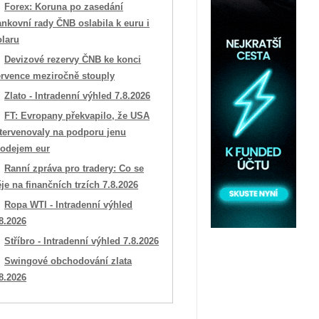
Forex: Koruna po zasedání
nkovní rady ČNB oslabila k euru i
olaru
Devizové rezervy ČNB ke konci
ervence meziročně stouply
Zlato - Intradenní výhled 7.8.2026
FT: Evropany překvapilo, že USA
ntervenovaly na podporu jenu
rodejem eur
Ranní zpráva pro tradery: Co se
je na finančních trzích 7.8.2026
Ropa WTI - Intradenní výhled
8.2026
Stříbro - Intradenní výhled 7.8.2026
Swingové obchodování zlata
8.2026