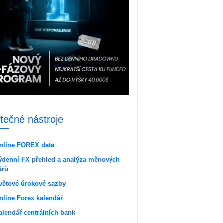
itečné nástroje
nline FOREX data
ýdenní FX přehled a analýza měnových
árů
větové úrokové sazby
nline Forex kalendář
alendář centrálních bank