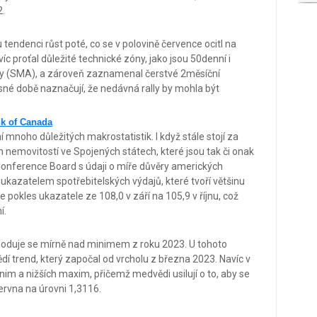
2.
ndenci růst poté, co se v polovině července ocitl na
 proťal důležité technické zóny, jako jsou 50denní i
y (SMA), a zároveň zaznamenal čerstvé 2měsíční
é době naznačují, že nedávná rally by mohla být
k of Canada
noho důležitých makrostatistik. I když stále stojí za
 nemovitostí ve Spojených státech, které jsou tak či onak
 Conference Board s údaji o míře důvěry amerických
 ukazatelem spotřebitelských výdajů, které tvoří většinu
 pokles ukazatele ze 108,0 v září na 105,9 v říjnu, což
í.
oduje se mírně nad minimem z roku 2023. U tohoto
 trend, který započal od vrcholu z března 2023. Navíc v
im a nižších maxim, přičemž medvědi usilují o to, aby se
ervna na úrovni 1,3116.