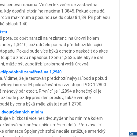
ová cenová maxima. Ve čtvrtek večer se zastavil na
na, kdy dosáhl letošního maxima 1,3845. Pokud cena dál
 roční maximum a posunou se do oblasti 1,39. Při pohledu
é oblasti 1,40.
ůstu
poté, co opět narazil na rezistenci na úrovni kolem
bariéry 1,3410, což udrželo pár nad předchozí klesající
istopadu. Pokud bude více býků ochotno naskočit do akce
ostoupit a znovu napadnout zónu 1,3535, ale aby se dal
ní, může být zapotřebí prolomení vyšší úrovně.
avděpodobně zaměřená na 1,2940
. Vidíme, že je testován předchozí nejvyšší bod a pokud
 měli bychom vidět pokračování na vzestupu. POC 1.2800-
ěnový pár otočit. První cíl je 1,2894 a konečný cíl je
z bude později přes den proslov, takže věnujte
případě by cena býků měla zůstat nad 1,2790.
ž dvoutýdenních minim
uje v blízkosti více než dvoutýdenního minima kolem
k zůstává nakloněna spíše směrem dolů. Přetrvávající
cké orientace Spojených států nadále zatěžuje americký
On-li