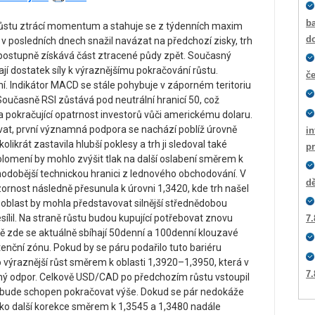
ba
stu ztrácí momentum a stahuje se z týdenních maxim
d
r v posledních dnech snažil navázat na předchozí zisky, trh
 postupně získává část ztracené půdy zpět. Současný
jí dostatek síly k výraznějšímu pokračování růstu.
č
í. Indikátor MACD se stále pohybuje v záporném teritoriu
 Současně RSI zůstává pod neutrální hranicí 50, což
pokračující opatrnost investorů vůči americkému dolaru.
vat, první významná podpora se nachází poblíž úrovně
i
olikrát zastavila hlubší poklesy a trh ji sledoval také
p
lomení by mohlo zvýšit tlak na další oslabení směrem k
hodobější technickou hranici z lednového obchodování. V
dě
zornost následně přesunula k úrovni 1,3420, kde trh našel
o oblast by mohla představovat silnější střednědobou
ílil. Na straně růstu budou kupující potřebovat znovu
7.
vě zde se aktuálně sbíhají 50denní a 100denní klouzavé
stenční zónu. Pokud by se páru podařilo tuto bariéru
o výraznější růst směrem k oblasti 1,3920–1,3950, která v
7.
lný odpor. Celkově USD/CAD po předchozím růstu vstoupil
da bude schopen pokračovat výše. Dokud se pár nedokáže
ziko další korekce směrem k 1,3545 a 1,3480 nadále