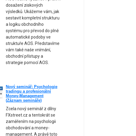
dosažení ziskových
výsledků. Ukážeme vám, jak
sestavit kompletní strukturu
a logiku obchodního
systému pro převod do plně
automatické podoby ve
struktuře AOS. Představíme
vám také naše vnímání,
obchodní přístupy a
strategie pomocí AOS.
Nový seminář: Psychologie
ne
tradingu a profesionální
am
Money-Management
(Záznam semináře)
Zcela nový seminář z dílny
FXstreet.cz a tentokrát se
zaměřením na psychologii
obchodování a money-
management. A právě toto