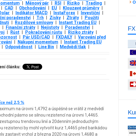
O
omentum
|
Měnový pár
|
RSI
|
Riziko
|
Trading
|
|
CAD
|
Obchodování
|
EU
|
Klouzavé průměry
|
Dolar
|
Indikátor MACD
|
InstaForex
|
Investiční
|
iční poradenství
|
Trh
|
Zisky
|
Ztráty
|
Použití
dnutí
|
Rozdílové smlouvy
|
Instant Trading EU
|
|
Finanční ztráty
|
Nejistoty
|
Poradenství
|
FX
voj
|
Růst
|
Pokračování růstu
|
Riziko ztráty
|
zornost
|
Pár USD/CAD
|
FXDAILY
|
Varování před
rování
|
Nákupní momentum
|
Instant Trading EU
|
Odpovědnost
|
Line Bin
|
Medvědí tlak
|
ení článku:
íce než 2,5 %
ximum na úrovni 1,4792 a úspěšně se vrátil z medvědí
Ku
bchodní pásmo se silnou rezistencí na úrovni 1,4465.
vzestupnou trendovou linií a 20denním jednoduchým
rezistenci by mohl vytvořit kurz 1,4465 před barikádou
On-li
zázn
ly zastavit vrchol z března 2020 na úrovni 1,4680 a