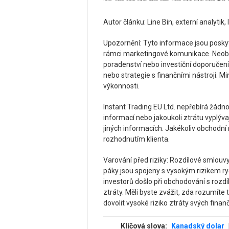
Autor článku: Line Bin, externí analytik,
Upozornění: Tyto informace jsou posky
rámci marketingové komunikace. Neobsa
poradenství nebo investiční doporučení,
nebo strategie s finančními nástroji. 
výkonnosti.
Instant Trading EU Ltd. nepřebírá žád
informací nebo jakoukoli ztrátu vyplývaj
jiných informacích. Jakékoliv obchodn
rozhodnutím klienta.
Varování před riziky: Rozdílové smlouvy
páky jsou spojeny s vysokým rizikem ryc
investorů došlo při obchodování s rozd
ztráty. Měli byste zvážit, zda rozumíte
dovolit vysoké riziko ztráty svých finan
Klíčová slova:
Kanadský dolar