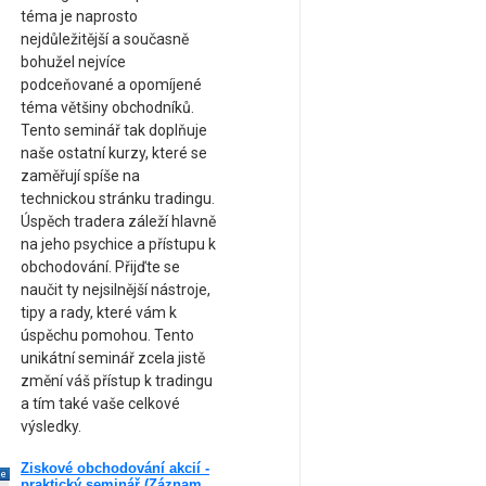
téma je naprosto
nejdůležitější a současně
bohužel nejvíce
podceňované a opomíjené
téma většiny obchodníků.
Tento seminář tak doplňuje
naše ostatní kurzy, které se
zaměřují spíše na
technickou stránku tradingu.
Úspěch tradera záleží hlavně
na jeho psychice a přístupu k
obchodování. Přijďte se
naučit ty nejsilnější nástroje,
tipy a rady, které vám k
úspěchu pomohou. Tento
unikátní seminář zcela jistě
změní váš přístup k tradingu
a tím také vaše celkové
výsledky.
Ziskové obchodování akcií -
ne
praktický seminář (Záznam