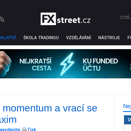
DAJSTVÍ
ŠKOLA TRADINGU
VZDĚLÁVÁNÍ
NÁSTROJE
F
 momentum a vrací se
Ne
Ticker Tape
by TradingView
axim
D
avodajství
Tisk