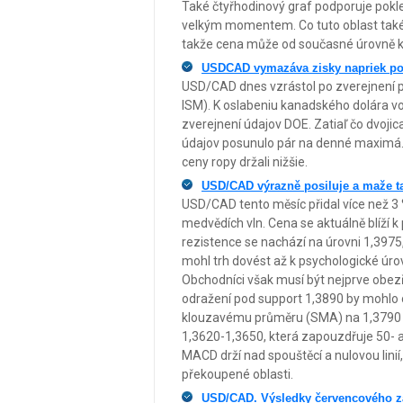
Také čtyřhodinový graf podporuje pokl
velkým momentem. Co tuto oblast také p
takže cena může od současné úrovně k
USDCAD vymazáva zisky napriek po
USD/CAD dnes vzrástol po zverejnení p
ISM). K oslabeniu kanadského dolára vo
zverejnení údajov DOE. Zatiaľ čo dvoji
údajov posunulo pár na denné maximá.
ceny ropy držali nižšie.
USD/CAD výrazně posiluje a maže tak
USD/CAD tento měsíc přidal více než 3
medvědích vln. Cena se aktuálně blíží
rezistence se nachází na úrovni 1,3975,
mohl trh dovést až k psychologické úro
Obchodníci však musí být nejprve obezř
odražení pod support 1,3890 by mohl
klouzavému průměru (SMA) na 1,3790 pře
1,3620-1,3650, která zapouzdřuje 50- a
MACD drží nad spouštěcí a nulovou linií, 
překoupené oblasti.
USD/CAD. Výsledky červencového za