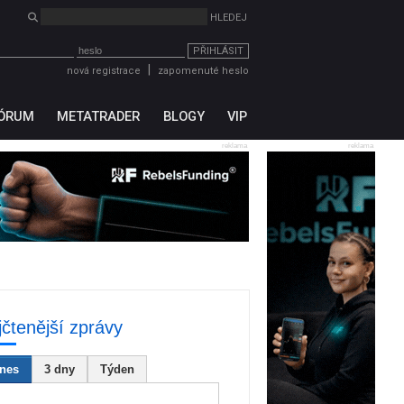
PŘIHLÁSIT
|
nová registrace
zapomenuté heslo
ÓRUM
METATRADER
BLOGY
VIP
reklama
reklama
jčtenější zprávy
nes
3 dny
Týden