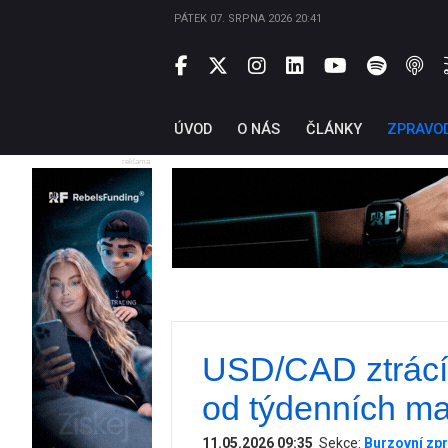
PÁTEK 07. SRPNA 2026 20:41
ÚVOD
O NÁS
ČLÁNKY
ZPRAVO
reklama
USD/CAD ztrácí
od týdenních m
11.05.2026 09:35
Sekce:
Burzovní zpr