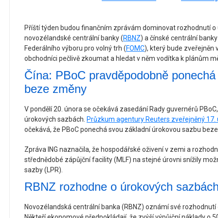
Příští týden budou finančním zprávám dominovat rozhodnutí o
novozélandské centrální banky (
RBNZ
) a čínské centrální banky
Federálního výboru pro volný trh (
FOMC
), který bude zveřejněn 
obchodníci pečlivě zkoumat a hledat v něm vodítka k plánům měn
Čína: PBoC pravděpodobně ponechá 
beze změny
V pondělí 20. února se očekává zasedání Rady guvernérů PBoC,
úrokových sazbách.
Průzkum agentury Reuters zveřejněný 17.
očekává, že PBoC ponechá svou základní úrokovou sazbu beze 
Zpráva ING naznačila, že hospodářské oživení v zemi a rozhod
střednědobé zápůjční facility (MLF) na stejné úrovni snížily mo
sazby (LPR).
RBNZ rozhodne o úrokových sazbác
Novozélandská centrální banka (RBNZ) oznámí své rozhodnutí 
Někteří ekonomové předpokládají, že zvýší výpůjční náklady o 5