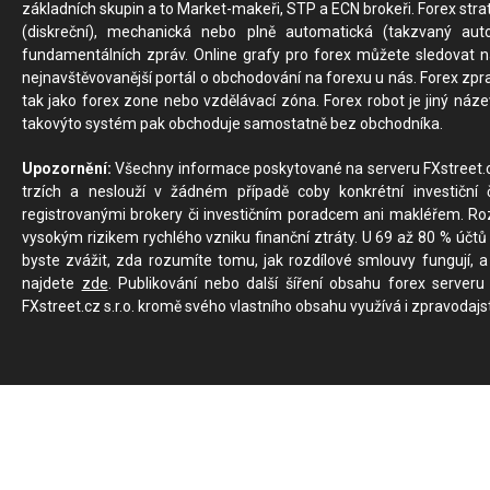
základních skupin a to Market-makeři, STP a ECN brokeři. Forex stra
(diskreční), mechanická nebo plně automatická (takzvaný aut
fundamentálních zpráv. Online grafy pro forex můžete sledovat na 
nejnavštěvovanější portál o obchodování na forexu u nás. Forex zprav
tak jako forex zone nebo vzdělávací zóna. Forex robot je jiný náz
takovýto systém pak obchoduje samostatně bez obchodníka.
Upozornění:
Všechny informace poskytované na serveru FXstreet.cz
trzích a neslouží v žádném případě coby konkrétní investiční č
registrovanými brokery či investičním poradcem ani makléřem. Rozd
vysokým rizikem rychlého vzniku finanční ztráty. U 69 až 80 % účtů 
byste zvážit, zda rozumíte tomu, jak rozdílové smlouvy fungují, a
najdete
zde
. Publikování nebo další šíření obsahu forex serveru
FXstreet.cz s.r.o. kromě svého vlastního obsahu využívá i zpravodajs