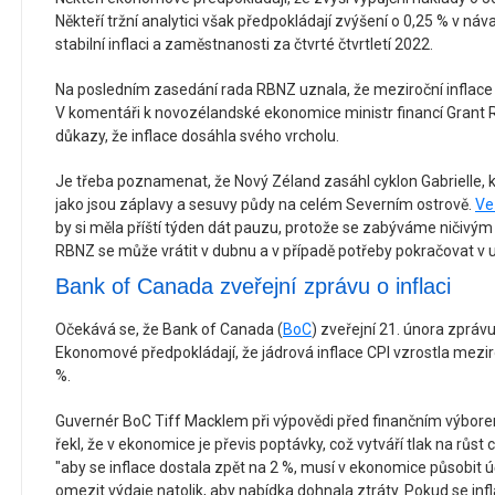
Někteří tržní analytici však předpokládají zvýšení o 0,25 % v ná
stabilní inflaci a zaměstnanosti za čtvrté čtvrtletí 2022.
Na posledním zasedání rada RBNZ uznala, že meziroční inflace je
V komentáři k novozélandské ekonomice ministr financí Grant Ro
důkazy, že inflace dosáhla svého vrcholu.
Je třeba poznamenat, že Nový Zéland zasáhl cyklon Gabrielle, 
jako jsou záplavy a sesuvy půdy na celém Severním ostrově.
Ve
by si měla příští týden dát pauzu, protože se zabýváme ničivý
RBNZ se může vrátit v dubnu a v případě potřeby pokračovat v 
Bank of Canada zveřejní zprávu o inflaci
Očekává se, že Bank of Canada (
BoC
) zveřejní 21. února zprávu
Ekonomové předpokládají, že jádrová inflace CPI vzrostla mezi
%.
Guvernér BoC Tiff Macklem při výpovědi před finančním výbo
řekl, že v ekonomice je převis poptávky, což vytváří tlak na rů
"aby se inflace dostala zpět na 2 %, musí v ekonomice působit 
omezit výdaje natolik, aby nabídka dohnala ztráty. Pokud se inf