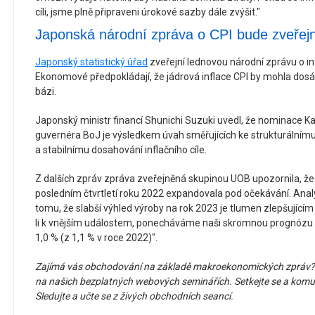
cíli, jsme plně připraveni úrokové sazby dále zvýšit."
Japonská národní zpráva o CPI bude zveřej
Japonský statistický úřad
zveřejní lednovou národní zprávu o inf
Ekonomové předpokládají, že jádrová inflace CPI by mohla dosá
bázi.
Japonský ministr financí Shunichi Suzuki uvedl, že nominace Ka
guvernéra BoJ je výsledkem úvah směřujících ke strukturální
a stabilnímu dosahování inflačního cíle.
Z dalších zpráv zpráva zveřejněná skupinou UOB upozornila, ž
posledním čtvrtletí roku 2022 expandovala pod očekávání. Analy
tomu, že slabší výhled výroby na rok 2023 je tlumen zlepšujíc
li k vnějším událostem, ponecháváme naši skromnou prognózu 
1,0 % (z 1,1 % v roce 2022)".
Zajímá vás obchodování na základě makroekonomických zpráv? Zji
na našich bezplatných webových seminářích. Setkejte se a komu
Sledujte a učte se z živých obchodních seancí.