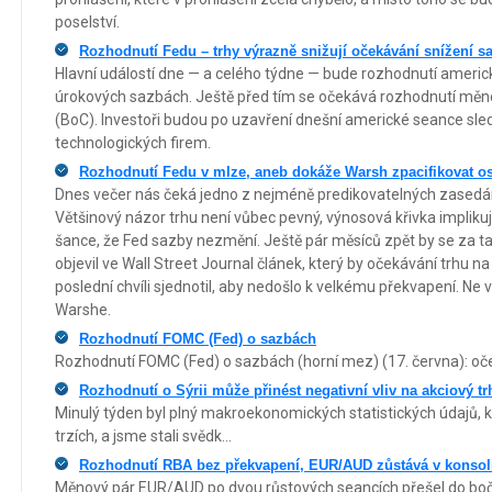
poselství.
Rozhodnutí Fedu – trhy výrazně snižují očekávání snížení s
Hlavní událostí dne — a celého týdne — bude rozhodnutí americk
úrokových sazbách. Ještě před tím se očekává rozhodnutí mě
(BoC). Investoři budou po uzavření dnešní americké seance sled
technologických firem.
Rozhodnutí Fedu v mlze, aneb dokáže Warsh zpacifikovat os
Dnes večer nás čeká jedno z nejméně predikovatelných zasedán
Většinový názor trhu není vůbec pevný, výnosová křivka implikuje
šance, že Fed sazby nezmění. Ještě pár měsíců zpět by se za ta
objevil ve Wall Street Journal článek, který by očekávání trhu 
poslední chvíli sjednotil, aby nedošlo k velkému překvapení. N
Warshe.
Rozhodnutí FOMC (Fed) o sazbách
Rozhodnutí FOMC (Fed) o sazbách (horní mez) (17. června): oče
Rozhodnutí o Sýrii může přinést negativní vliv na akciový tr
Minulý týden byl plný makroekonomických statistických údajů, kt
trzích, a jsme stali svědk...
Rozhodnutí RBA bez překvapení, EUR/AUD zůstává v konsol
Měnový pár EUR/AUD po dvou růstových seancích přešel do bo