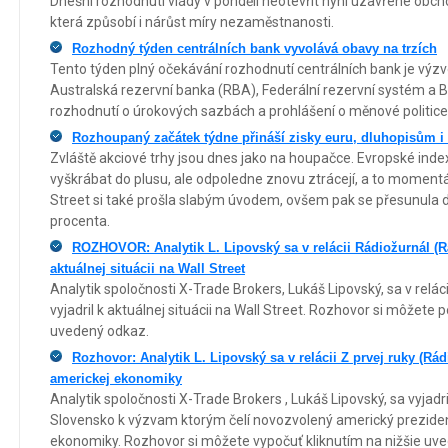
Dnešní rozhodnutí vlády v pondělí neotevřít nyní uzavřené obc
která způsobí i nárůst míry nezaměstnanosti.
Rozhodný týden centrálních bank vyvolává obavy na trzích
Tento týden plný očekávání rozhodnutí centrálních bank je výzvo
Australská rezervní banka (RBA), Federální rezervní systém a B
rozhodnutí o úrokových sazbách a prohlášení o měnové politice
Rozhoupaný začátek týdne přináší zisky euru, dluhopisům i 
Zvláště akciové trhy jsou dnes jako na houpačce. Evropské index
vyškrábat do plusu, ale odpoledne znovu ztrácejí, a to momentá
Street si také prošla slabým úvodem, ovšem pak se přesunula 
procenta.
ROZHOVOR: Analytik L. Lipovský sa v relácii Rádiožurnál (R
aktuálnej situácii na Wall Street
Analytik spoločnosti X-Trade Brokers, Lukáš Lipovský, sa v relác
vyjadril k aktuálnej situácii na Wall Street. Rozhovor si môžete p
uvedený odkaz.
Rozhovor: Analytik L. Lipovský sa v relácii Z prvej ruky (Rád
americkej ekonomiky
Analytik spoločnosti X-Trade Brokers , Lukáš Lipovský, sa vyjadril
Slovensko k výzvam ktorým čelí novozvolený americký preziden
ekonomiky. Rozhovor si môžete vypočuť kliknutím na nižšie uv