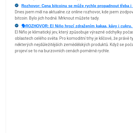
Rozhovor: Cena bitcoinu se může rychle propadnout třeba i
Dnes jsem měl na aktualne.cz online rozhovor, kde jsem zodpo
bitcoin. Bylo jich hodně. Mrknout můžete tady.
🗣️ROZHOVOR: El Niño hrozí zdražením kakaa, kávy i cukru.
El Niño je klimatický jev, který způsobuje výrazné odchylky poča
oblastech celého světa. Pro komoditní trhy je klíčové, že právě
některých nejdůležitějších zemědělských produktů. Když se poča
projeví se to na burzovních cenách poměrně rychle.