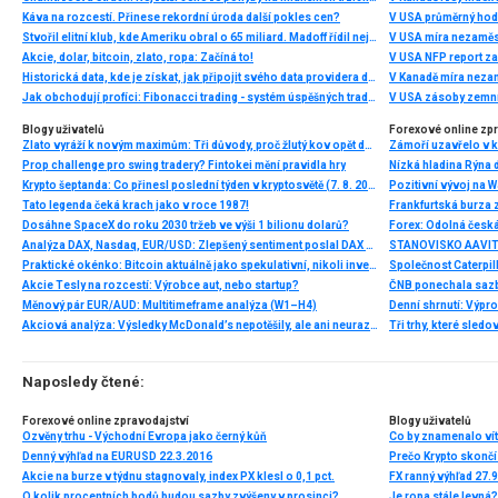
Káva na rozcestí. Přinese rekordní úroda další pokles cen?
V USA průměrný hod
Stvořil elitní klub, kde Ameriku obral o 65 miliard. Madoff řídil největší Ponzi dějin
V USA míra nezaměs
Akcie, dolar, bitcoin, zlato, ropa: Začíná to!
V USA NFP report z
Historická data, kde je získat, jak připojit svého data providera do MultiCharts a proč je budeme potřebovat? (4. díl)
V Kanadě míra neza
Jak obchodují profíci: Fibonacci trading - systém úspěšných traderů
V USA zásoby zemní
Blogy uživatelů
Forexové online zp
Zlato vyráží k novým maximům: Tři důvody, proč žlutý kov opět dominuje
Prop challenge pro swing tradery? Fintokei mění pravidla hry
Nízká hladina Rýna 
Krypto šeptanda: Co přinesl poslední týden v kryptosvětě (7. 8. 2026)
Pozitivní vývoj na Wa
Tato legenda čeká krach jako v roce 1987!
Frankfurtská burza 
Dosáhne SpaceX do roku 2030 tržeb ve výši 1 bilionu dolarů?
Analýza DAX, Nasdaq, EUR/USD: Zlepšený sentiment poslal DAX na nová maxima
Praktické okénko: Bitcoin aktuálně jako spekulativní, nikoli investiční aktivum
Akcie Tesly na rozcestí: Výrobce aut, nebo startup?
Měnový pár EUR/AUD: Multitimeframe analýza (W1–H4)
Denní shrnutí: Výpro
Akciová analýza: Výsledky McDonald’s nepotěšily, ale ani neurazily. Jakou vizi společnost prezentovala?
Tři trhy, které sledo
Naposledy čtené:
Forexové online zpravodajství
Blogy uživatelů
Ozvěny trhu - Východní Evropa jako černý kůň
Denný výhľad na EURUSD 22.3.2016
Prečo Krypto skončí
Akcie na burze v týdnu stagnovaly, index PX klesl o 0,1 pct.
FX ranný výhľad 27.
O kolik procentních bodů budou sazby zvýšeny v prosinci?
Je ropa stále levná?