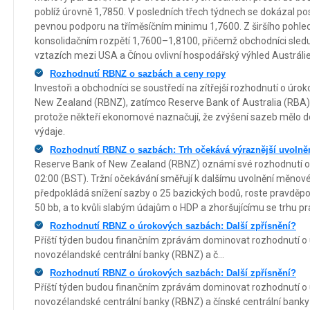
poblíž úrovně 1,7850. V posledních třech týdnech se dokázal po
pevnou podporu na tříměsíčním minimu 1,7600. Z širšího pohled
konsolidačním rozpětí 1,7600–1,8100, přičemž obchodníci sleduj
vztazích mezi USA a Čínou ovlivní hospodářský výhled Austrálie
Rozhodnutí RBNZ o sazbách a ceny ropy
Investoři a obchodníci se soustředí na zítřejší rozhodnutí o ú
New Zealand (RBNZ), zatímco Reserve Bank of Australia (RBA
protože někteří ekonomové naznačují, že zvýšení sazeb mělo do
výdaje.
Rozhodnutí RBNZ o sazbách: Trh očekává výraznější uvolně
Reserve Bank of New Zealand (RBNZ) oznámí své rozhodnutí o of
02:00 (BST). Tržní očekávání směřují k dalšímu uvolnění měnové p
předpokládá snížení sazby o 25 bazických bodů, roste pravděp
50 bb, a to kvůli slabým údajům o HDP a zhoršujícímu se trhu pr
Rozhodnutí RBNZ o úrokových sazbách: Další zpřísnění?
Příští týden budou finančním zprávám dominovat rozhodnutí o
novozélandské centrální banky (RBNZ) a č...
Rozhodnutí RBNZ o úrokových sazbách: Další zpřísnění?
Příští týden budou finančním zprávám dominovat rozhodnutí o
novozélandské centrální banky (RBNZ) a čínské centrální banky