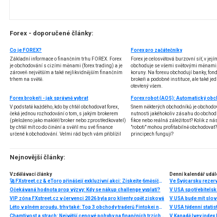
Forex - doporučené články:
Co je FOREX?
Forex pro začátečníky
Základní informace o finančním trhu FOREX. Forex
Forex je celosvětová burzovní síť, v jej
je obchodování s cizími měnami (forex trading) a je
obchoduje se všemi světovými měnami,
zároveň největším a také nejlikvidnějším finančním
koruny. Na forexu obchodují banky, fondy
trhem na světě.
brokeři a podobné instituce, ale také jedn
otevřený všem.
Forex brokeři - jak správně vybrat
V podstatě každého, kdo by chtěl obchodovat forex,
Snem některých obchodníků je obchodo
čeká jednou rozhodování o tom, s jakým brokerem
nutnosti jakéhokoliv zásahu do obchod
(přeloženo jako makléř/broker nebo zprostředkovatel)
fikce nebo reálná záležitost? Kolik z nás
by chtěl mít co do činění a svěřil mu své finance
"roboti" mohou profitabilně obchodovat
určené k obchodování. Velmi rád bych vám přiblížil
principech fungují?
problematiku výběru brokera, rozdíl mezi
jednotlivými typy brokerů a v neposlední řadě uvedu
několik příkladů nejznámějších z nich.
Nejnovější články:
Vzdělávací články
Denní kalendář udál
🚀 FXstreet.cz & eToro přinášejí exkluzivní akci: Získejte 6měsíční členství ve VIP zóně ZDARMA
Ve Švýcarsku rezer
Očekávaná hodnota prop výzvy: Kdy se nákup challenge vyplatí?
V USA spotřebitelsk
VIP zóna FXstreet.cz v červenci 2026 byla pro klienty opět zisková
V USA bude mít slo
Léto v plném proudu, trhy také: Top 3 obchody traderů Fintokei na indexech a zlatě
V USA týdenní statist
Chamtivost a strach: Největší cenové pohyby na finančních trzích (červenec 2026)
V Kanadě Ivey index