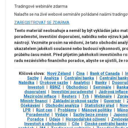
Tradingové webináře zdarma
Nalaďte se na živé webové semináře pořádané našimi tradingo
ZAREGISTROVAT SE ZDARMA
Tento materiál neobsahuje a neměl by být vykládán jako mate
poradenství, investiční doporučení, nabídku nebo výzvu k ja
nástroji. Vezměte prosím na vědomí, že tato obchodní analý
ukazatelem jakékoli současné nebo budoucí výkonnosti, pr
průběhu času měnit. Před přijetím jakéhokoli investičního r
radu nezávislého finančního poradce, abyste se ujistili, že 
Klíčová slova:
Nový Zéland
|
Čína
|
Bank of Canada
|
I
Sazby
|
Analýza
|
Centrální banka
|
Centrální bank
Nabídka
|
Úrokové sazby
|
Analytici
|
Banky
|
Doporuč
Investoři
|
RBNZ
|
Obchodníci
|
Semináře
|
Bank
doporučení
|
Investiční poradenství
|
Jádrová inflace
Meziroční inflace
|
Reuters
|
Trh
|
Webináře
|
Zprá
Ministr financí
|
Základní úrokové sazby
|
Guvernér
|
Očekávání
|
Obchodní analýza
|
Statistický úřad
|
Novo
LPR
|
Růst cen
|
Problémy
|
Měnové politiky
|
Měnov
Poradenství
|
Výdaje
|
Sazby beze změny
|
Japonsk
Poradce
|
Údaje
|
Hospodářské oživení
|
Zvyšová
Investoři a obchodníci
|
Cíle
|
Čínské centrální banky