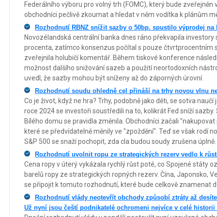
Federálního výboru pro volný trh (FOMC), který bude zveřejněn v
obchodníci pečlivě zkoumat a hledat v něm vodítka k plánům měn
Rozhodnutí RBNZ snížit sazby o 50bp. spustilo výprodej na
Novozélandská centrální banka dnes ráno překvapila investory
procenta, zatímco konsenzus počítal s pouze čtvrtprocentním
zveřejnila holubičí komentář. Během tiskové konference násled
možnost dalšího snižování sazeb a použití neortodoxních nástro
uvedl, že sazby mohou být sníženy až do záporných úrovní.
Rozhodnutí soudu ohledně cel přináší na trhy novou vlnu ne
Co je život, když ne hra? Trhy, podobně jako děti, se sotva naučí j
roce 2024 se investoři soustředili na to, kolikrát Fed sníží saz
Bílého domu se pravidla změnila. Obchodníci začali "nakupovat p
které se předvídatelně měnily ve "zpoždění". Teď se však rodí n
S&P 500 se snaží pochopit, zda cla budou soudy zrušena úplně.
Rozhodnutí uvolnit ropu ze strategických rezerv vedlo k rů
Cena ropy v úterý vykázala rychlý růst poté, co Spojené státy o
barelů ropy ze strategických ropných rezerv. Čína, Japonsko, Vel
se připojit k tomuto rozhodnutí, které bude celkově znamenat da
Rozhodnutí vlády neotevřít obchody způsobí ztráty až desít
Už nyní jsou čeští podnikatelé ochromeni nejvíce v celé histori