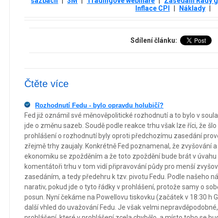
sazbách
|
3М
|
Tradingové webináře
|
Zasedání Rady 
Inflace CPI
|
Náklady
|
Sdílení článku:
Čtěte více
Rozhodnutí Fedu - bylo opravdu holubičí?
Fed již oznámil své měnověpolitické rozhodnutí a to bylo v sou
jde o změnu sazeb. Soudě podle reakce trhu však lze říci, že šlo 
prohlášení o rozhodnutí byly oproti předchozímu zasedání pro
zřejmě trhy zaujaly. Konkrétně Fed poznamenal, že zvyšování a 
ekonomiku se zpožděním a že toto zpoždění bude brát v úvahu p
komentátoři trhu v tom vidí připravování půdy pro menší zvyšov
zasedáním, a tedy předehru k tzv. pivotu Fedu. Podle našeho názo
narativ, pokud jde o tyto řádky v prohlášení, protože samy o s
posun. Nyní čekáme na Powellovu tiskovku (začátek v 18:30 h 
další vhled do uvažování Fedu. Je však velmi nepravděpodobné, 
prohlášení, které v prohlášení zcela chybělo, a místo toho se bu