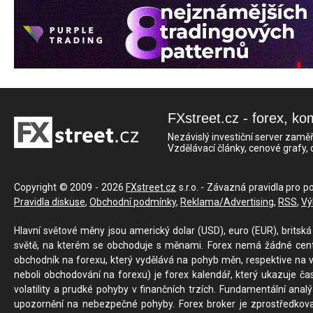
FXstreet.cz - forex, ko
Nezávislý investiční server zaměř
Vzdělávací články, cenové grafy,
Copyright © 2009 - 2026
FXstreet.cz
s.r.o. - Závazná pravidla pro p
Pravidla diskuse
,
Obchodní podmínky
,
Reklama/Advertising
,
RSS
,
Vý
Hlavní světové měny jsou americký dolar (USD), euro (EUR), britská 
světě, na kterém se obchoduje s měnami. Forex nemá žádné centrál
obchodník na forexu, který vydělává na pohyb měn, respektive na v
neboli obchodování na forexu) je forex kalendář, který ukazuje č
volatility a prudké pohyby v finančních trzích. Fundamentální ana
upozornění na nebezpečné pohyby. Forex broker je zprostředkov