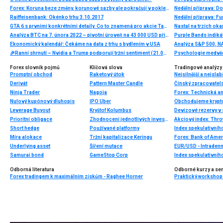
Forex: Koruna beze změny, korunové sazby ale pokračují v poklesu
Nedělní příprava: D
Raiffeisenbank: Okénko trhu 3.10.2017
Nedělní příprava: F
GTA 6 s prvními konkrétními detaily. Co to znamená pro akcie Take-Two Interactive?
Nastal na trzích ok
Analýza BTC na 7. února 2022 – pivotní úroveň na 43 000 USD při testu
Ekonomický kalendář: Čekáme na data z trhu s bydlením v USA
🎉Ranní shrnutí – Nvidia a Trump podporují tržní sentiment (21.05.2026)
Forex slovník pojmů
Klíčová slova
Tradingové analýzy 
Promptní obchod
Raketový útok
Nejsilnější a nejsla
Derivát
Pattern Master Candle
Čínský zpracovatels
Ninja Trader
Nagoja
Forex: Technická a
Nulový kupónový dluhopis
IPO Uber
Leverage Buyout
Kryštof Kolumbus
Devizové rezervy v 
Prioritní obligace
Zhodnocení jednotlivých investic
Akciový index: Thro
Short hedge
Používané platformy
Index spekulativníh
Míra alokace
Tržní kapitalizace Keringu
Forex: Bank of Amer
Underlying asset
Šíření mutace
EUR/USD - Intradenn
Samurai bond
GameStop Corp
Index spekulativníh
Odborná literatura
Odborné kurzy a se
Forex tradingem k maximálním ziskům - Raghee Horner