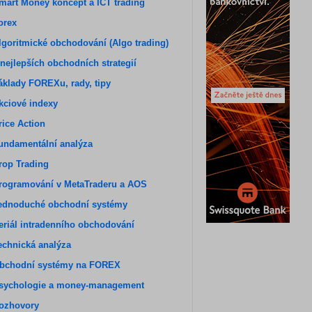
mart Money koncept a ICT trading
orex
lgoritmické obchodování (Algo trading)
 nejlepších obchodních strategií
áklady FOREXu, rady, tipy
kciové indexy
rice Action
undamentální analýza
rop Trading
rogramování v MetaTraderu a AOS
ednoduché obchodní systémy
eriál intradenního obchodování
echnická analýza
bchodní systémy na FOREX
sychologie a money-management
ozhovory