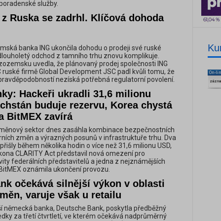
 poradenské služby.
z Ruska se zadrhl. Klíčová dohoda
Ku
ská banka ING ukončila dohodu o prodeji své ruské
í dlouholetý odchod z tamního trhu znovu komplikuje.
izozemsku uvedla, že plánovaný prodej společnosti ING
 ruské firmě Global Development JSC padl kvůli tomu, že
On-li
 pravděpodobností nezíská potřebná regulatorní povolení.
zázn
ky: Hackeři ukradli 31,6 milionu
achstán buduje rezervu, Korea chystá
a BitMEX zavírá
měnový sektor dnes zasáhla kombinace bezpečnostních
orních změn a výrazných posunů v infrastruktuře trhu. Dva
přišly během několika hodin o více než 31,6 milionu USD,
kona CLARITY Act představil nová omezení pro
ity federálních představitelů a jedna z nejznámějších
 BitMEX oznámila ukončení provozu.
k očekává silnější výkon v oblasti
měn, varuje však u retailu
ší německá banka, Deutsche Bank, poskytla předběžný
edky za třetí čtvrtletí, ve kterém očekává nadprůměrný