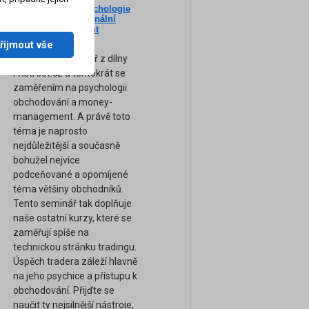
Nový seminář: Psychologie
ne
tradingu a profesionální
am
Money-Management
(Záznam semináře)
řijmout vše
Zcela nový seminář z dílny
FXstreet.cz a tentokrát se
zaměřením na psychologii
obchodování a money-
management. A právě toto
téma je naprosto
nejdůležitější a současně
bohužel nejvíce
podceňované a opomíjené
téma většiny obchodníků.
Tento seminář tak doplňuje
naše ostatní kurzy, které se
zaměřují spíše na
technickou stránku tradingu.
Úspěch tradera záleží hlavně
na jeho psychice a přístupu k
obchodování. Přijďte se
naučit ty nejsilnější nástroje,