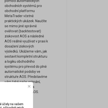
pomocí automatických
obchodních systémů pro
obchodní platformu
MetaTrader včetně
praktických ukázek. Naučíte
se mimo jiné správně
ověřovat (backtestovat)
ziskovost AOS a následně
AOS reálně využívat v praxi k
dosažení ziskových
výsledků. Ukážeme vám, jak
sestavit kompletní strukturu
a logiku obchodního
systému pro převod do plně
automatické podoby ve
struktuře AOS. Představíme
vám také naše vnímání,
obchodní přístupy a
strategie pomocí AOS.
vé účely na vašem
, případně jejich