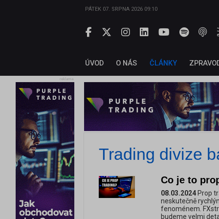
PÁTEK 07. SRPNA 2026 09:10
ÚVOD
O NÁS
ČLÁNKY
ZPRAVO
reklama
Trading divize 
Co je to pro
08.03.2024
Prop tr
neskutečně rychlým
fenoménem. FXstree
budeme velmi detai