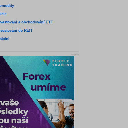
omodity
kcie
nvestování a obchodování ETF
nvestování do REIT
statní
reklama