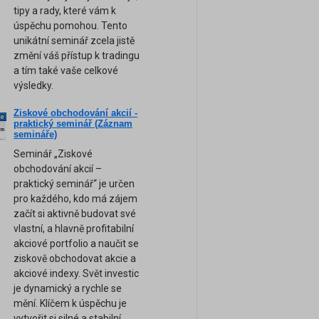
tipy a rady, které vám k
úspěchu pomohou. Tento
unikátní seminář zcela jistě
změní váš přístup k tradingu
a tím také vaše celkové
výsledky.
Ziskové obchodování akcií -
ne
praktický seminář (Záznam
am
semináře)
Seminář „Ziskové
obchodování akcií –
praktický seminář“ je určen
pro každého, kdo má zájem
začít si aktivně budovat své
vlastní, a hlavně profitabilní
akciové portfolio a naučit se
ziskově obchodovat akcie a
akciové indexy. Svět investic
je dynamický a rychle se
mění. Klíčem k úspěchu je
vytvořit si silné a stabilní