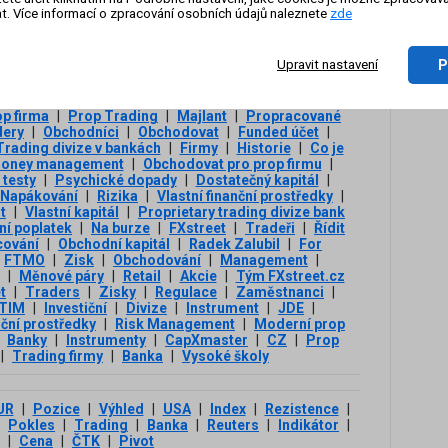
tokei
|
Normální člověk
|
Kapitál
|
Vysoké školy na
t. Více informací o zpracování osobních údajů naleznete
zde
soké školy na světě
|
Akciové indexy
|
Obchodní
On-li
ní (prop trading)
|
Výkon
|
Zaměstnání tradera
|
zázn
Fee
|
Rozdělení institucí do skupin
|
Ambasadoři
|
P
Upravit nastavení
Požadovaný risk management
|
Platformy
|
Jak
EverTrader
|
Pozornost
|
Finanční instituce
|
 účet
|
Obrázek znázorňující rozdělení institucí do
p firma
|
Prop Trading
|
Majlant
|
Propracované
dery
|
Obchodníci
|
Obchodovat
|
Funded účet
|
Trading divize v bankách
|
Firmy
|
Historie
|
Co je
oney management
|
Obchodovat pro prop firmu
|
testy
|
Psychické dopady
|
Dostatečný kapitál
|
Napákování
|
Rizika
|
Vlastní finanční prostředky
|
t
|
Vlastní kapitál
|
Proprietary trading divize bank
ní poplatek
|
Na burze
|
FXstreet
|
Tradeři
|
Řídit
cování
|
Obchodní kapitál
|
Radek Zalubil
|
For
FTMO
|
Zisk
|
Obchodování
|
Management
|
|
Měnové páry
|
Retail
|
Akcie
|
Tým FXstreet.cz
t
|
Traders
|
Zisky
|
Regulace
|
Zaměstnanci
|
TIM
|
Investiční
|
Divize
|
Instrument
|
JDE
|
ční prostředky
|
Risk Management
|
Moderní prop
Banky
|
Instrumenty
|
CapXmaster
|
CZ
|
Prop
|
Trading firmy
|
Banka
|
Vysoké školy
UR
|
Pozice
|
Výhled
|
USA
|
Index
|
Rezistence
|
Pokles
|
Trading
|
Banka
|
Reuters
|
Indikátor
|
|
Cena
|
ČTK
|
Pivot