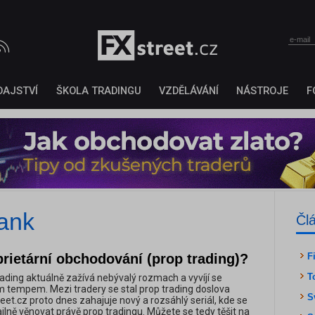
DAJSTVÍ
ŠKOLA TRADINGU
VZDĚLÁVÁNÍ
NÁSTROJE
F
bank
Čl
prietární obchodování (prop trading)?
F
T
ading aktuálně zažívá nebývalý rozmach a vyvíjí se
 tempem. Mezi tradery se stal prop trading doslova
S
t.cz proto dnes zahajuje nový a rozsáhlý seriál, kde se
lně věnovat právě prop tradingu. Můžete se tedy těšit na