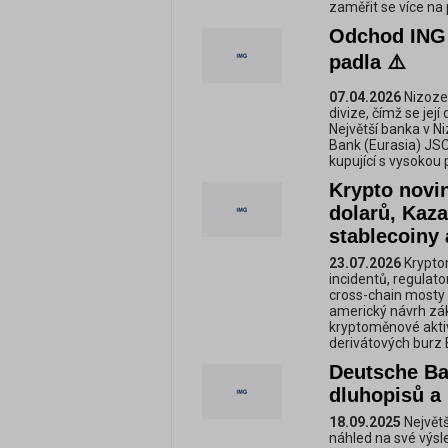
zaměřit se více na
Odchod ING 
padla ⚠️
07.04.2026
Nizozem
divize, čímž se jej
Největší banka v N
Bank (Eurasia) JSC
kupující s vysokou
Krypto novin
dolarů, Kaz
stablecoiny 
23.07.2026
Krypto
incidentů, regulat
cross-chain mosty 
americký návrh zá
kryptoměnové aktiv
derivátových burz
Deutsche Ban
dluhopisů a 
18.09.2025
Největ
náhled na své výsl