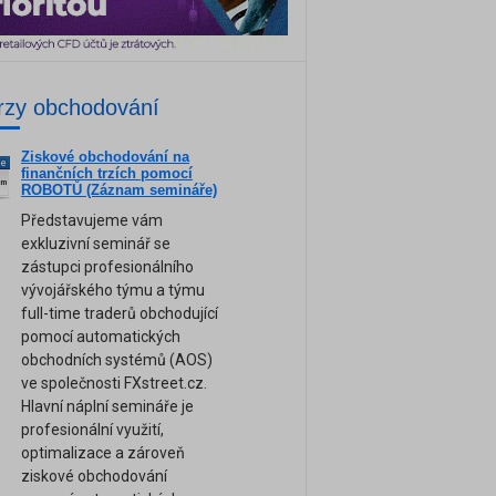
rzy obchodování
Ziskové obchodování na
ne
finančních trzích pomocí
am
ROBOTŮ (Záznam semináře)
Představujeme vám
exkluzivní seminář se
zástupci profesionálního
vývojářského týmu a týmu
full-time traderů obchodující
pomocí automatických
obchodních systémů (AOS)
ve společnosti FXstreet.cz.
Hlavní náplní semináře je
profesionální využití,
optimalizace a zároveň
ziskové obchodování