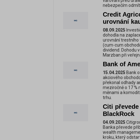
varování před dra
nebezpečím odmítá
Credit Agric
urovnání kau
08.09.2025
Investi
dohodla na zaplace
urovnání trestního 
(cum-cum obchodů)
dividend. Dohodu v
Marzban při veřejn
Bank of Ame
15.04.2025
Bank of
akciového obchodov
překonal odhady an
meziročně o 17 % n
měnami a komodita
trhu.
Citi převede
BlackRock
04.09.2025
Citigro
Banka převede přibl
wealth management
kroku, který odstar