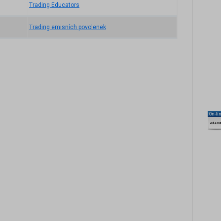
Trading Educators
Trading emisních povolenek
On-li
zázn