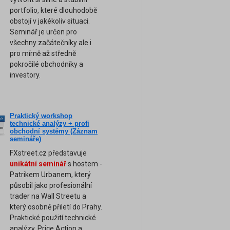
portfolio, které dlouhodobě
obstojí v jakékoliv situaci.
Seminář je určen pro
všechny začátečníky ale i
pro mírně až středně
pokročilé obchodníky a
investory.
Praktický workshop
ne
technické analýzy + profi
am
obchodní systémy (Záznam
semináře)
FXstreet.cz představuje
unikátní seminář
s hostem -
Patrikem Urbanem, který
působil jako profesionální
trader na Wall Streetu a
který osobně přiletí do Prahy.
Praktické použití technické
analýzy, Price Action a