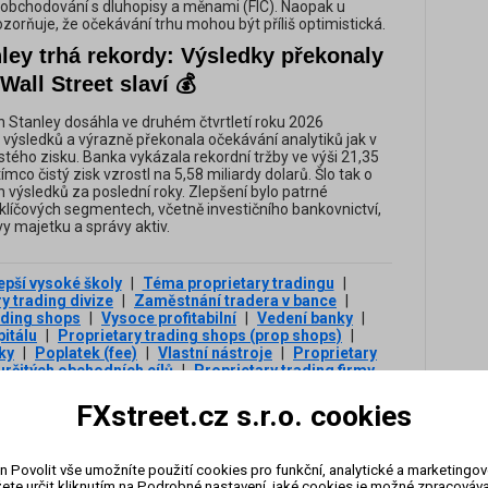
ti obchodování s dluhopisy a měnami (FIC). Naopak u
ozorňuje, že očekávání trhu mohou být příliš optimistická.
ley trhá rekordy: Výsledky překonaly
Wall Street slaví 💰
Stanley dosáhla ve druhém čtvrtletí roku 2026
výsledků a výrazně překonala očekávání analytiků jak v
čistého zisku. Banka vykázala rekordní tržby ve výši 21,35
ímco čistý zisk vzrostl na 5,58 miliardy dolarů. Šlo tak o
ch výsledků za poslední roky. Zlepšení bylo patrné
 klíčových segmentech, včetně investičního bankovnictví,
y majetku a správy aktiv.
epší vysoké školy
|
Téma proprietary tradingu
|
y trading divize
|
Zaměstnání tradera v bance
|
ading shops
|
Vysoce profitabilní
|
Vedení banky
|
itálu
|
Proprietary trading shops (prop shops)
|
ky
|
Poplatek (fee)
|
Vlastní nástroje
|
Proprietary
určitých obchodních cílů
|
Proprietary trading firmy
bchodování
|
Odvětví
|
Prop shops
|
Proprietary
odovat
|
Pokrýt rizika
|
Vstupní poplatek (fee)
|
FXstreet.cz s.r.o. cookies
prop účtu
|
Zajímavější peníze
|
Rozsáhlý seriál
|
|
Trading divize
|
Vlastní obchodování
|
Trading
|
Obrázek schématu rozdělení prop tradingu
|
n Povolit vše umožníte použití cookies pro funkční, analytické a marketingo
|
Obchodní společnosti
|
Rozdělení prop tradingu
|
ete určit kliknutím na Podrobné nastavení, jaké cookies je možné zpracovávat