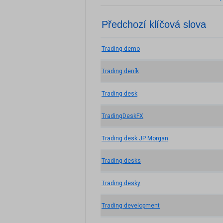
Předchozí klíčová slova
Trading demo
Trading deník
Trading desk
TradingDeskFX
Trading desk JP Morgan
Trading desks
Trading desky
Trading development