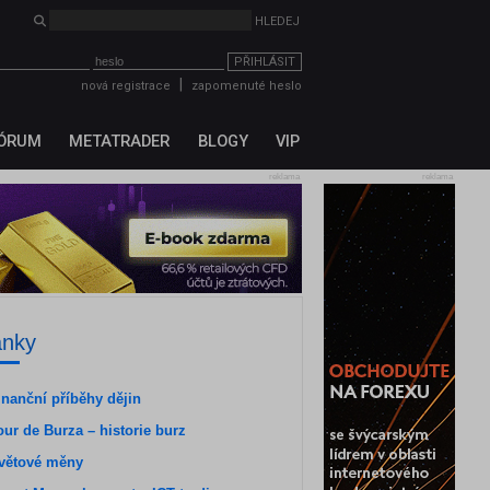
PŘIHLÁSIT
|
nová registrace
zapomenuté heslo
ÓRUM
METATRADER
BLOGY
VIP
reklama
reklama
ánky
inanční příběhy dějin
our de Burza – historie burz
větové měny