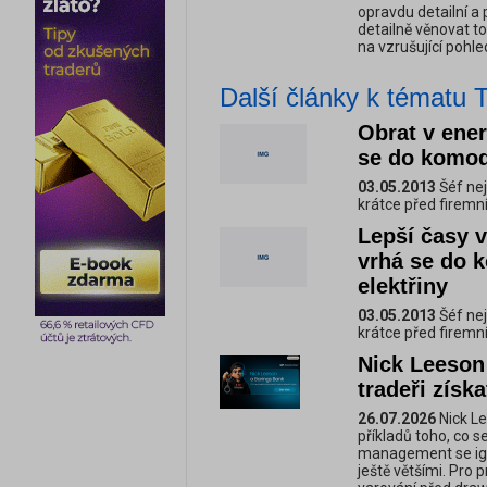
opravdu detailní a
detailně věnovat t
na vzrušující pohle
Další články k tématu T
Obrat v ener
se do komodi
03.05.2013
Šéf nej
krátce před firemním
Lepší časy v
vrhá se do 
elektřiny
03.05.2013
Šéf nej
krátce před firemním
Nick Leeson
tradeři získ
26.07.2026
Nick Le
příkladů toho, co s
management se ign
ještě většími. Pro p