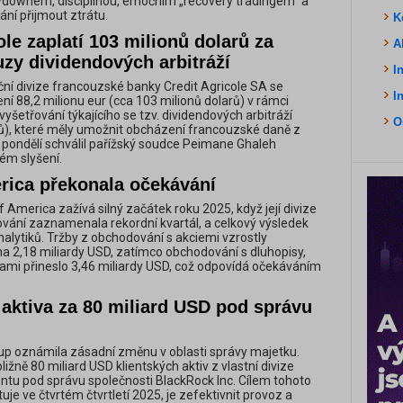
wdownem, disciplínou, emočním „recovery tradingem“ a
ní přijmout ztrátu.
K
ole zaplatí 103 milionů dolarů za
A
zy dividendových arbitráží
I
ční divize francouzské banky Credit Agricole SA se
I
ní 88,2 milionu eur (cca 103 milionů dolarů) v rámci
vyšetřování týkajícího se tzv. dividendových arbitráží
O
, které měly umožnit obcházení francouzské daně z
 pondělí schválil pařížský soudce Peimane Ghaleh
ém slyšení.
rica překonala očekávání
 America zažívá silný začátek roku 2025, když její divize
ání zaznamenala rekordní kvartál, a celkový výsledek
alytiků. Tržby z obchodování s akciemi vzrostly
a 2,18 miliardy USD, zatímco obchodování s dluhopisy,
mi přineslo 3,46 miliardy USD, což odpovídá očekáváním
 aktiva za 80 miliard USD pod správu
up oznámila zásadní změnu v oblasti správy majetku.
ižně 80 miliard USD klientských aktiv z vlastní divize
u pod správu společnosti BlackRock Inc. Cílem tohoto
tuje ve čtvrtém čtvrtletí 2025, je zefektivnit provoz a