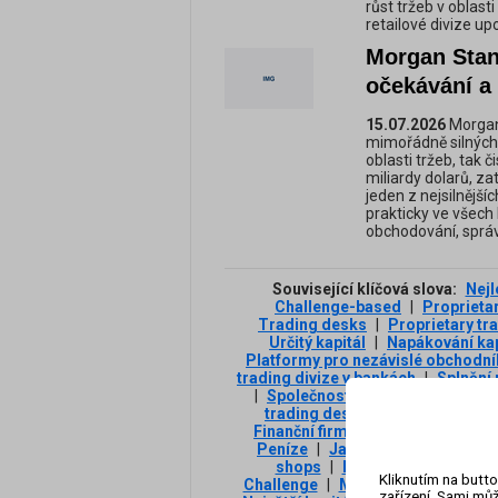
růst tržeb v oblas
retailové divize up
Morgan Stan
očekávání a 
15.07.2026
Morgan 
mimořádně silných 
oblasti tržeb, tak 
miliardy dolarů, zat
jeden z nejsilnější
prakticky ve všech
obchodování, správ
Související klíčová slova:
Nejl
Challenge-based
|
Proprietar
Trading desks
|
Proprietary tr
Určitý kapitál
|
Napákování kap
Platformy pro nezávislé obchodní
trading divize v bankách
|
Splnění 
|
Společnosti
|
Požadavky na o
trading desks
|
Možnost obch
Finanční firma
|
Obchodování na 
Peníze
|
Jak fungují prop firmy
shops
|
Investiční instrument
Kliknutím na butto
Challenge
|
Model prop tradingu
zařízení. Sami můž