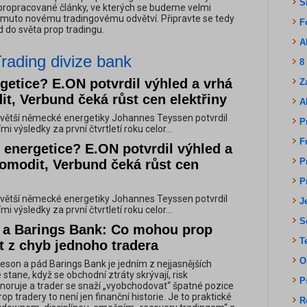
S
 propracované články, ve kterých se budeme velmi
omuto novému tradingovému odvětví. Připravte se tedy
F
d do světa prop tradingu.
A
rading divize bank
8
getice? E.ON potvrdil výhled a vrhá
Z
t, Verbund čeká růst cen elektřiny
A
větší německé energetiky Johannes Teyssen potvrdil
P
i výsledky za první čtvrtletí roku celor...
F
 energetice? E.ON potvrdil výhled a
P
komodit, Verbund čeká růst cen
P
větší německé energetiky Johannes Teyssen potvrdil
J
i výsledky za první čtvrtletí roku celor...
S
 a Barings Bank: Co mohou prop
T
at z chyb jednoho tradera
O
eson a pád Barings Bank je jedním z nejjasnějších
e stane, když se obchodní ztráty skrývají, risk
P
oruje a trader se snaží „vyobchodovat“ špatné pozice
rop tradery to není jen finanční historie. Je to praktické
R