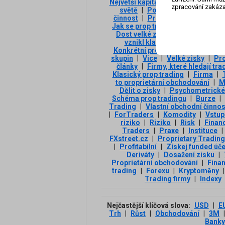
Největší kapitál
|
Prop firmy
|
Fin
zpracování zakáza
světě
|
Poplatek
|
Nejlepší vy
činnost
|
Proprietární obchodová
Jak se prop trading rozděluje?
|
Dost velké zisky
|
Divize bank
|
vznikl klasický prop trading
|
Konkrétní prop firmy
|
Fundovaný
skupin
|
Vice
|
Velké zisky
|
Pro
články
|
Firmy, které hledají tra
Klasický prop trading
|
Firma
|
to proprietární obchodování
|
M
Dělit o zisky
|
Psychometrické 
Schéma prop tradingu
|
Burze
|
Trading
|
Vlastní obchodní činnos
|
ForTraders
|
Komodity
|
Vstup
riziko
|
Riziko
|
Risk
|
Finan
Traders
|
Praxe
|
Instituce
|
FXstreet.cz
|
Proprietary Trading
|
Profitabilní
|
Získej funded úče
Deriváty
|
Dosažení zisku
|
Proprietární obchodování
|
Finan
trading
|
Forexu
|
Kryptoměny
|
Trading firmy
|
Indexy
Nejčastější klíčová slova:
USD
|
E
Trh
|
Růst
|
Obchodování
|
3М
|
Banky