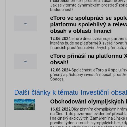
makroekonomické prostředí zásadně ovlivňuj
Jak se v tomto dynamickém prostředí zorien
budoucnost?
eToro ve spolupráci se spole
platformu spolehlivý a relev
obsah v oblasti financí
12.06.2024
eToro dnes oznamuje partnerstv
kterého bude na platformě X zveřejňovat ř
financích prostřednictvím živých přenosů, v
eToro přináší na platformu X
obsah!
12.06.2024
Společnosti eToro a X spojují sv
přesný a přístupný investiční obsah prostře
Spaces.
Další články k tématu Investiční obsa
Obchodování olympijských h
16.02.2022
Díky zimním olympijským hrám v
na Čínu. Tato pozornost evidentně přesáhla
i na čínský akciový trh. Zaměření na čínské
prvního týdne zimních olympijských her, k