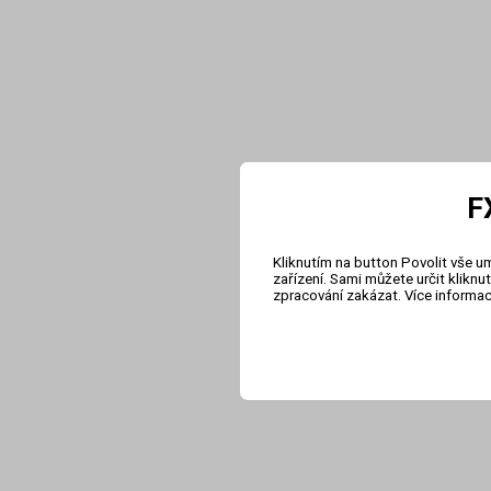
F
Kliknutím na button Povolit vše u
zařízení. Sami můžete určit klikn
zpracování zakázat. Více informa