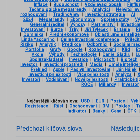
Inflace
|
Budoucnost
|
Vzdělávací obsah
|
Finflu
Technologické megatrendy
|
Analytici
|
Největší inv
rozhodování
|
TradingView
|
Investiční strategie
|
AI
|
2024
|
Megatrendy
|
Ekonomové
|
Spojené státy
|
Vý
Generální ředitel
|
Výnosy
|
Partnerství
|
Investičn
Investování
|
Burze
|
Trhy
|
Jiří Tyleček
|
Británie
|
R
|
Dominika
|
Přední ekonomové
|
Oblasti umělé intelig
Linda Yaccarino
|
Online investiční konference
|
Příleži
Riziko
|
Analytik
|
Predikce
|
Odborníci
|
Sociální méd
Portfólia
|
Grafy
|
Google
|
Rozhodování
|
Klid
|
E
Akcie
|
Výhody
|
Technologie
|
Daniel Gladiš
|
L
Spoluzakladatel
|
Investice
|
Microsoft
|
Big tech
investor
|
Investiční prostředí
|
Média
|
Umělé intelige
Přehled
|
Apple
|
Pasivní investování
|
Ján Hájek
|
Investiční příležitosti
|
Více příležitostí
|
Analýza
|
Investoři
|
Vzdělávání
|
Nové příležitosti
|
Praktické ti
ROCE
|
Miliardy
|
Investor
Nejčastější klíčová slova:
USD
|
EUR
|
Pozice
|
Výh
Rezistence
|
Růst
|
Obchodování
|
3М
|
Pokles
|
T
Indikátor
|
Banky
|
Cena
|
ČTK
|
Předchozí klíčová slova
Následujíc