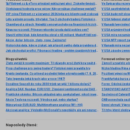
🚀 FXstreet.cz & eToro přinášejí exkluzivní akci: Získejte 6měsíční členství ve VIP zóně ZDARMA
Ve Švýcarsku rezer
Očekávaná hodnota prop výzvy: Kdy se nákup challenge vyplatí?
V USA spotřebitelsk
VIP zóna FXstreet.cz v červenci 2026 byla pro klienty opět zisková
V USA bude mít slo
Léto v plném proudu, trhy také: Top 3 obchody traderů Fintokei na indexech a zlatě
V USA týdenní statist
Chamtivost a strach: Největší cenové pohyby na finančních trzích (červenec 2026)
V Kanadě Ivey index
Káva na rozcestí. Přinese rekordní úroda další pokles cen?
V USA průměrný hod
Stvořil elitní klub, kde Ameriku obral o 65 miliard. Madoff řídil největší Ponzi dějin
V USA míra nezaměs
Akcie, dolar, bitcoin, zlato, ropa: Začíná to!
V USA NFP report z
Historická data, kde je získat, jak připojit svého data providera do MultiCharts a proč je budeme potřebovat? (4. díl)
V Kanadě míra neza
Jak obchodují profíci: Fibonacci trading - systém úspěšných traderů
V USA zásoby zemní
Blogy uživatelů
Forexové online zp
Zlato vyráží k novým maximům: Tři důvody, proč žlutý kov opět dominuje
Prop challenge pro swing tradery? Fintokei mění pravidla hry
Nízká hladina Rýna 
Krypto šeptanda: Co přinesl poslední týden v kryptosvětě (7. 8. 2026)
Pozitivní vývoj na Wa
Tato legenda čeká krach jako v roce 1987!
Frankfurtská burza 
Dosáhne SpaceX do roku 2030 tržeb ve výši 1 bilionu dolarů?
Analýza DAX, Nasdaq, EUR/USD: Zlepšený sentiment poslal DAX na nová maxima
Praktické okénko: Bitcoin aktuálně jako spekulativní, nikoli investiční aktivum
Akcie Tesly na rozcestí: Výrobce aut, nebo startup?
Měnový pár EUR/AUD: Multitimeframe analýza (W1–H4)
Denní shrnutí: Výpro
Akciová analýza: Výsledky McDonald’s nepotěšily, ale ani neurazily. Jakou vizi společnost prezentovala?
Tři trhy, které sledo
Naposledy čtené: