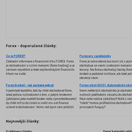
Forex - doporučené články:
Co je FOREX?
Forex pro začátečníky
Základní informace o finančním trhu FOREX. Forex
Forex je celosvětová burzovní síť, v jej
je obchodování s cizími měnami (forex trading) a je
obchoduje se všemi světovými měnami,
zároveň největším a také nejlikvidnějším finančním
koruny. Na forexu obchodují banky, fondy
trhem na světě.
brokeři a podobné instituce, ale také jedn
otevřený všem.
Forex brokeři - jak správně vybrat
V podstatě každého, kdo by chtěl obchodovat forex,
Snem některých obchodníků je obchodo
čeká jednou rozhodování o tom, s jakým brokerem
nutnosti jakéhokoliv zásahu do obchod
(přeloženo jako makléř/broker nebo zprostředkovatel)
fikce nebo reálná záležitost? Kolik z nás
by chtěl mít co do činění a svěřil mu své finance
"roboti" mohou profitabilně obchodovat
určené k obchodování. Velmi rád bych vám přiblížil
principech fungují?
problematiku výběru brokera, rozdíl mezi
jednotlivými typy brokerů a v neposlední řadě uvedu
několik příkladů nejznámějších z nich.
Nejnovější články:
Vzdělávací články
Denní kalendář udál