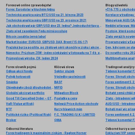
Forexové online zpravodajství
Blogy uživatelů
Forex: Eurodolar v hluchém týdnu
+$16,775 z obchodov
Technická analýza páru BTC/USD na 21. března 2023
Korelace v tradingu:
Technická analýza páru GBP/USD na 23. prosince 2021
Měnový pár AUD/CAD
Jak obchodovat pár GBP/USD dne 23. ledna? Jednoduché tipy a obchodní analýza pro začátečníky
Nedělní příprava: 
Zlato před zasedáním Fedu mírně posiluje
Postoje, které pomo
Bitcoin zasáhla černá labuť
Market Insider: EURUSD, GBPUSD, DAX, Brent (15-06-17)
Programování v Eas
Pražská burza posílila, po ztrátové sérii skončily v zisku i akcie ČEZ
Den, kdy jsem se st
Německo: Průzkum ZEW - index očekávání v listopadu na 7,4 b. při očekávání 13,2 b.
Do nového roku 202
Průmyslová výroba, ČR, leden 2024
Multitimeframe ana
Forex slovník pojmů
Klíčová slova
Tradingové analýzy 
Odkup akcií fondu
Sektor služeb
Týdenní komentář FX
Pohyb hotovosti
Výsledky společnosti
Forex: Shrnutí obc
Směnka
BASF
Forex sentiment 5.2
Objednávky zboží dlouhodobé spotřeby
MIFID
Forex: Shrnutí obc
Globální akciové portfolio
Mitigation Block
Good Till Cancelled Order – GTC (Platný až do zrušení)
Poplatky a ceny
Zlato - Intradenní v
VaR (Value at Risk)
Nejlepší Price Action obchody
AUD/USD - Intradenn
BTF
Kurzy hlavních měn
Bohatí mají víc při
Politické riziko (Political Risk)
F.C. TRADING (U.K.) LIMITED
Forex sentiment 4.2
Broker
QMA
Týdenní komentář FX
Odborná literatura
Odborné kurzy a se
Forex tradingem k maximálním ziskům - Raghee Horner
Exkluzivní VIP semi