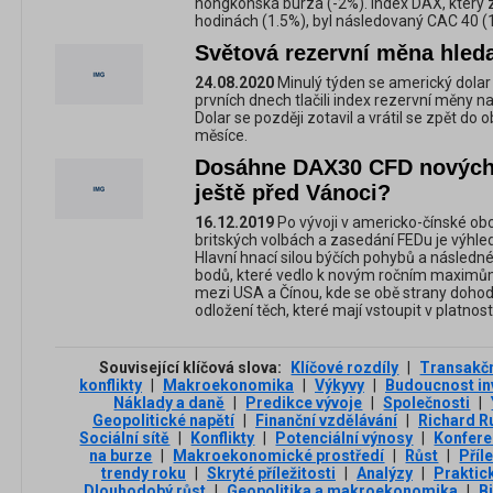
hongkonská burza (-2%). Index DAX, který 
hodinách (1.5%), byl následovaný CAC 40 (1
Světová rezervní měna hleda
24.08.2020
Minulý týden se americký dolar d
prvních dnech tlačili index rezervní měny n
Dolar se později zotavil a vrátil se zpět d
měsíce.
Dosáhne DAX30 CFD nových
ještě před Vánoci?
16.12.2019
Po vývoji v americko-čínské ob
britských volbách a zasedání FEDu je výhl
Hlavní hnací silou býčích pohybů a násled
bodů, které vedlo k novým ročním maximů
mezi USA a Čínou, kde se obě strany dohodly
odložení těch, které mají vstoupit v platnost
Související klíčová slova:
Klíčové rozdíly
|
Transakčn
konflikty
|
Makroekonomika
|
Výkyvy
|
Budoucnost in
Náklady a daně
|
Predikce vývoje
|
Společnosti
|
Geopolitické napětí
|
Finanční vzdělávání
|
Richard R
Sociální sítě
|
Konflikty
|
Potenciální výnosy
|
Konfer
na burze
|
Makroekonomické prostředí
|
Růst
|
Příle
trendy roku
|
Skryté příležitosti
|
Analýzy
|
Praktick
Dlouhodobý růst
|
Geopolitika a makroekonomika
|
B