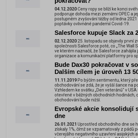
pokračovat?
04.12.2020
Ceny ropy se blíží ke konci svéh
podporuje dohoda mezi zeměmi OPEC a jeji
postupném zvyšování těžby od ledna 2021 
poptávky ovlivněné pandemií Covid-19.
Salesforce kupuje Slack za 2
02.12.2020
25. listopadu se objevily první 
společnosti Salesforce poté, co „The Wall S
ve kterém naznačil, že Salesforce zahájila j
organizace a komunikační platformy pro sp
Bude Dax30 pokračovat v s
Dalším cílem je úroveň 13 5
11.11.2019
Po býčím sentimentu, který př
obchodování se zdá, že je vyšší šance na p
Vzhledem ke svátku „Den veteránů" v USA 
otevřené v běžných obchodních hodinách,
obchodování bude nižší.
Evropské akcie konsolidují 
dne
26.01.2021
Uprostřed obchodního dne se hl
získaly 1%, čímž se vzpamatovaly z pádů 
včerejšího negativního uzavření asijských 