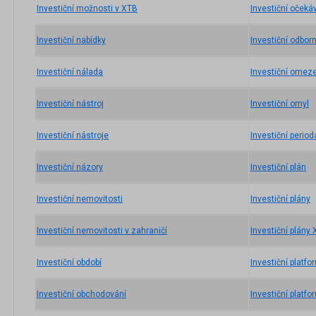
Investiční možnosti v XTB
Investiční očeká
Investiční nabídky
Investiční odborn
Investiční nálada
Investiční omez
Investiční nástroj
Investiční omyl
Investiční nástroje
Investiční period
Investiční názory
Investiční plán
Investiční nemovitosti
Investiční plány
Investiční nemovitosti v zahraničí
Investiční plány
Investiční období
Investiční platfo
Investiční obchodování
Investiční platf