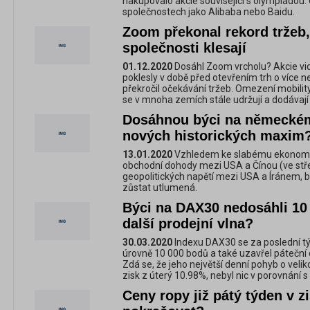
nakupovalo akcie související s olympiádou. 
společnostech jako Alibaba nebo Baidu.
Zoom překonal rekord tržeb,
společnosti klesají
01.12.2020
Dosáhl Zoom vrcholu? Akcie vi
poklesly v době před otevřením trh o více ne
překročil očekávání tržeb. Omezení mobility
se v mnoha zemích stále udržují a dodávají 
Dosáhnou býci na německé
nových historických maxim
13.01.2020
Vzhledem ke slabému ekonomic
obchodní dohody mezi USA a Čínou (ve střed
geopolitických napětí mezi USA a Íránem, b
zůstat utlumená.
Býci na DAX30 nedosáhli 10
další prodejní vlna?
30.03.2020
Indexu DAX30 se za poslední t
úrovně 10 000 bodů a také uzavřel páteční 
Zdá se, že jeho největší denní pohyb o veli
zisk z úterý 10.98%, nebyl nic v porovnání s
Ceny ropy již pátý týden v z