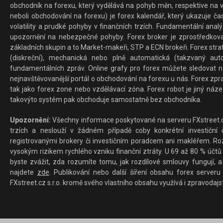
obchodník na forexu, který vydělává na pohyb měn, respektive na v
neboli obchodování na forexu) je forex kalendář, který ukazuje č
volatility a prudké pohyby v finančních trzích. Fundamentální ana
upozornění na nebezpečné pohyby. Forex broker je zprostředkov
základních skupin a to Market-makeři, STP a ECN brokeři. Forex stra
(diskreční), mechanická nebo plně automatická (takzvaný aut
fundamentálních zpráv. Online grafy pro forex můžete sledovat na 
nejnavštěvovanější portál o obchodování na forexu u nás. Forex zprav
tak jako forex zone nebo vzdělávací zóna. Forex robot je jiný náz
takovýto systém pak obchoduje samostatně bez obchodníka.
Upozornění:
Všechny informace poskytované na serveru FXstreet.cz
trzích a neslouží v žádném případě coby konkrétní investiční č
registrovanými brokery či investičním poradcem ani makléřem. Rozd
vysokým rizikem rychlého vzniku finanční ztráty. U 69 až 80 % účtů 
byste zvážit, zda rozumíte tomu, jak rozdílové smlouvy fungují, a
najdete
zde
. Publikování nebo další šíření obsahu forex serveru
FXstreet.cz s.r.o. kromě svého vlastního obsahu využívá i zpravodajs