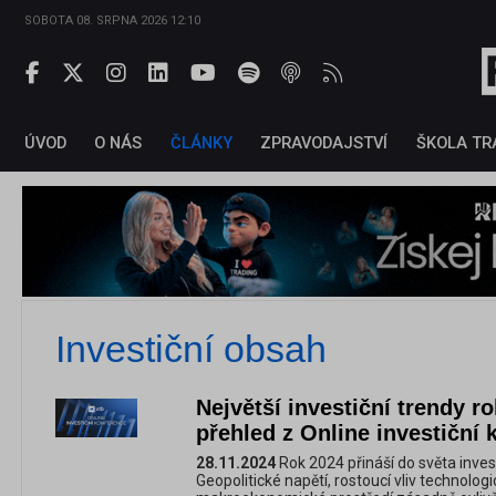
SOBOTA 08. SRPNA 2026 12:10
ÚVOD
O NÁS
ČLÁNKY
ZPRAVODAJSTVÍ
ŠKOLA TR
Investiční obsah
Největší investiční trendy r
přehled z Online investiční
28.11.2024
Rok 2024 přináší do světa invest
Geopolitické napětí, rostoucí vliv technolog