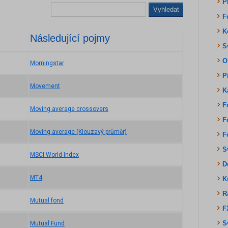
P
Vyhledat
F
K
Následující pojmy
S
O
Morningstar
P
Movement
K
F
Moving average crossovers
F
Moving average (Klouzavý průměr)
F
S
MSCI World Index
D
MT4
K
R
Mutual fond
F
S
Mutual Fund