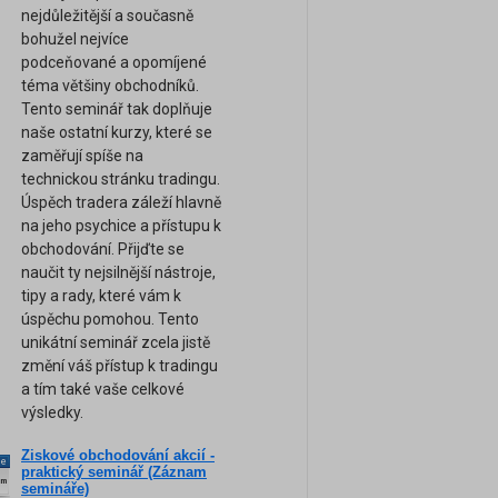
nejdůležitější a současně
bohužel nejvíce
podceňované a opomíjené
téma většiny obchodníků.
Tento seminář tak doplňuje
naše ostatní kurzy, které se
zaměřují spíše na
technickou stránku tradingu.
Úspěch tradera záleží hlavně
na jeho psychice a přístupu k
obchodování. Přijďte se
naučit ty nejsilnější nástroje,
tipy a rady, které vám k
úspěchu pomohou. Tento
unikátní seminář zcela jistě
změní váš přístup k tradingu
a tím také vaše celkové
výsledky.
Ziskové obchodování akcií -
ne
praktický seminář (Záznam
am
semináře)