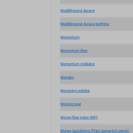
Modifikovaná durace
Modifikovaná durace portfolia
Momentum
Momentum filter
Momentum indikátor
Monako
Monetární politika
Monetizovat
Money flow index (MFI)
Money laundering (Praní špinavých peněz)