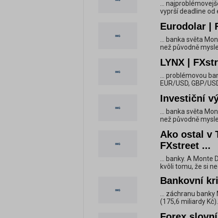
... najproblémovej
vyprší deadline od 
Eurodolar | 
... banka světa Mon
než původně myslel
LYNX | FXstr
... problémovou ba
EUR/USD, GBP/USD,
Investiční v
... banka světa Mon
než původně myslel
Ako ostal v 
FXstreet ...
... banky. A Monte 
kvôli tomu, že si ne
Bankovní kri
... záchranu banky 
(175,6 miliardy Kč).
Forex slovní