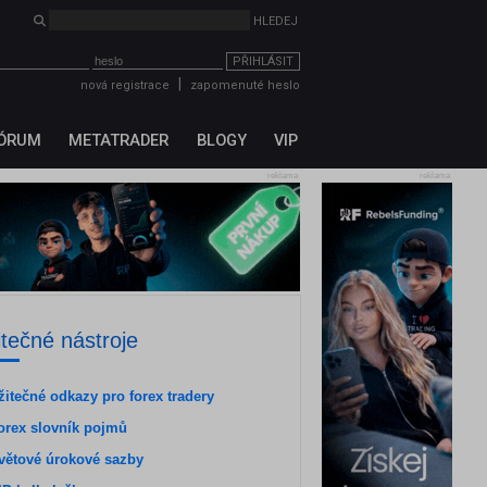
PŘIHLÁSIT
|
nová registrace
zapomenuté heslo
ÓRUM
METATRADER
BLOGY
VIP
reklama
reklama
itečné nástroje
žitečné odkazy pro forex tradery
orex slovník pojmů
větové úrokové sazby