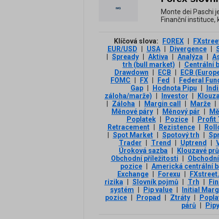
Monte dei Paschi je 
Finanční instituce, 
Klíčová slova:
FOREX
|
FXstree
EUR/USD
|
USA
|
Divergence
|
|
Spready
|
Aktiva
|
Analýza
|
A
trh (bull market)
|
Centrální 
Drawdown
|
ECB
|
ECB (Europe
FOMC
|
FX
|
Fed
|
Federal Fun
Gap
|
Hodnota Pipu
|
Ind
záloha/marže)
|
Investor
|
Klouz
|
Záloha
|
Margin call
|
Marže
|
Měnové páry
|
Měnový pár
|
Mě
Poplatek
|
Pozice
|
Profit
Retracement
|
Rezistence
|
Roll
|
Spot Market
|
Spotový trh
|
Sp
Trader
|
Trend
|
Uptrend
|
V
Úroková sazba
|
Klouzavé pr
Obchodní příležitosti
|
Obchodní
pozice
|
Americká centrální 
Exchange
|
Forexu
|
FXstreet
rizika
|
Slovník pojmů
|
Trh
|
Fin
systém
|
Pip value
|
Initial Marg
pozice
|
Propad
|
Ztráty
|
Popla
párů
|
Pip