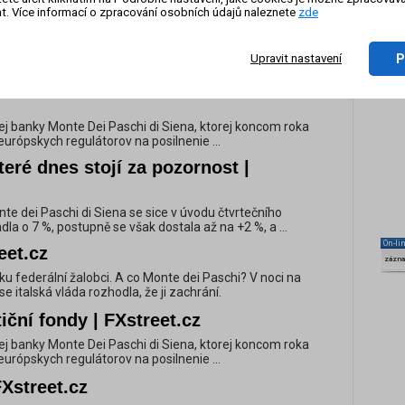
t. Více informací o zpracování osobních údajů naleznete
zde
.
ušku federální žalobci. A co Monte dei Paschi? V noci na
se italská vláda rozhodla, že ji zachrání.
P
Upravit nastavení
čšej talianskej banke hrozí zatvorenie
šej banky Monte Dei Paschi di Siena, ktorej koncom roka
európskych regulátorov na posilnenie ...
které dnes stojí za pozornost |
onte dei Paschi di Siena se sice v úvodu čtvrtečního
a o 7 %, postupně se však dostala až na +2 %, a ...
On-li
reet.cz
zázn
ušku federální žalobci. A co Monte dei Paschi? V noci na
se italská vláda rozhodla, že ji zachrání.
ční fondy | FXstreet.cz
šej banky Monte Dei Paschi di Siena, ktorej koncom roka
európskych regulátorov na posilnenie ...
FXstreet.cz