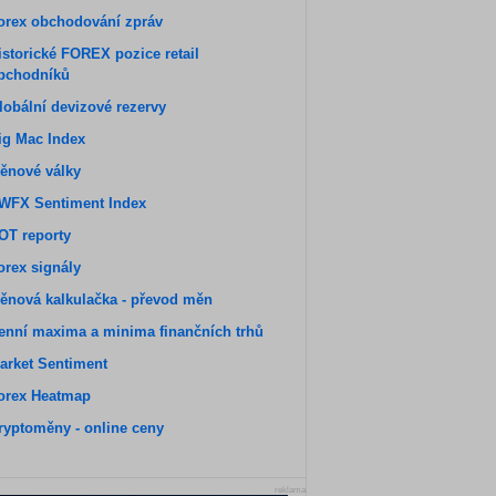
orex obchodování zpráv
istorické FOREX pozice retail
bchodníků
lobální devizové rezervy
ig Mac Index
ěnové války
WFX Sentiment Index
OT reporty
orex signály
ěnová kalkulačka - převod měn
enní maxima a minima finančních trhů
arket Sentiment
orex Heatmap
ryptoměny - online ceny
reklama