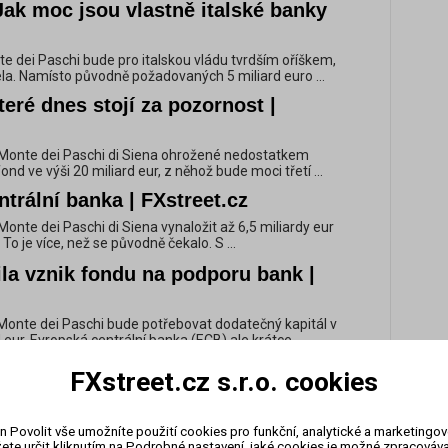
ak moc jsou vlastně italské banky
te dei Paschi bude pro italskou vládu tvrdším oříškem,
a. Namísto původně požadovaných 5 miliard euro ...
které dnes stojí za pozornost |
 Monte dei Paschi di Siena ohrožené nedostatkem
fond ve výši 20 miliard eur, z něhož bude moci třetí ...
trální banka | FXstreet.cz
Monte dei Paschi di Siena vynaložit až 6,5 miliardy eur
 To je více, než se původně čekalo. S ...
lila vznik fondu na podporu bank |
e Monte dei Paschi bude potřebovat dodatečný kapitál v
 eur. Evropská centrální banka (ECB) ale krátce ...
treet.cz
FXstreet.cz s.r.o. cookies
te dei Paschi bude pro italskou vládu tvrdším oříškem,
a. Namísto původně požadovaných 5 miliard euro ...
n Povolit vše umožníte použití cookies pro funkční, analytické a marketingo
o evropské banky: 2x urovnání, 1x
ete určit kliknutím na Podrobné nastavení, jaké cookies je možné zpracovávat