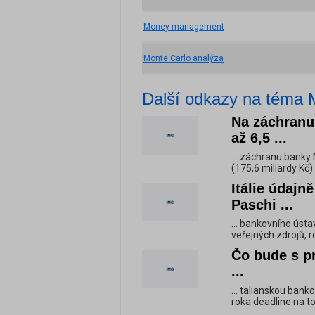
Money management
Monte Carlo analýza
Další odkazy na téma 
Na záchranu 
až 6,5 ...
... záchranu banky 
(175,6 miliardy Kč).
Itálie údaj
Paschi ...
... bankovního úst
veřejných zdrojů, r
Čo bude s p
...
... talianskou ban
roka deadline na to,