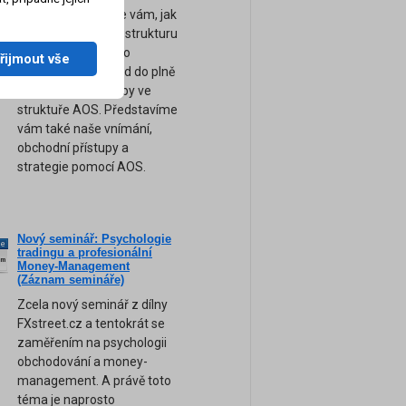
výsledků. Ukážeme vám, jak
sestavit kompletní strukturu
a logiku obchodního
řijmout vše
systému pro převod do plně
automatické podoby ve
struktuře AOS. Představíme
vám také naše vnímání,
obchodní přístupy a
strategie pomocí AOS.
Nový seminář: Psychologie
ne
tradingu a profesionální
am
Money-Management
(Záznam semináře)
Zcela nový seminář z dílny
FXstreet.cz a tentokrát se
zaměřením na psychologii
obchodování a money-
management. A právě toto
téma je naprosto