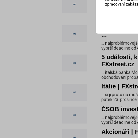
zpracování zakáza
žaloba, 1x ..
... si ji proto na m
pátek 23. prosince 
Piatej najvä
...
... najproblémovej
vyprší deadline od 
5 událostí, 
FXstreet.cz
... italská banka M
obchodování propadl
Itálie | FXst
... si ji proto na m
pátek 23. prosince 
ČSOB investi
... najproblémovej
vyprší deadline od 
Akcionáři | 