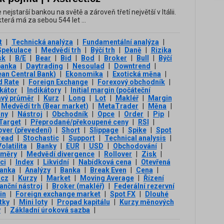
nejstarší bankou na světě a zároveň třetí největší v Itálii.
která má za sebou 544 let ...
t
|
Technická analýza
|
Fundamentální analýza
|
Spekulace
|
Medvědí trh
|
Býčí trh
|
Daně
|
Rizika
sk
|
B/E
|
Bear
|
Bid
|
Bod
|
Broker
|
Bull
|
Býčí
banka
|
Daytrading
|
Nesoulad
|
Downtrend
|
an Central Bank)
|
Ekonomika
|
Exotická měna
|
d Rate
|
Foreign Exchange
|
Forexový obchodník
|
ikátor
|
Indikátory
|
Initial margin (počáteční
avý průměr
|
Kurz
|
Long
|
Lot
|
Makléř
|
Margin
Medvědí trh (Bear market)
|
MetaTrader
|
Měna
|
ny
|
Nástroj
|
Obchodník
|
Opce
|
Order
|
Pip
|
 Target
|
Přeprodané/překoupené ceny
|
RSI
|
over (převedení)
|
Short
|
Slippage
|
Spike
|
Spot
read
|
Stochastic
|
Support
|
Technical analysis
|
olatilita
|
Banky
|
EUR
|
USD
|
Obchodování
|
ůměry
|
Medvědí divergence
|
Rollover
|
Zisk
|
ci
|
Index
|
Likvidní
|
Nabídková cena
|
Otevřená
banka
|
Analýzy
|
Banka
|
Break Even
|
Cena
|
.cz
|
Kurzy
|
Market
|
Moving Average
|
Řízení
anční nástroj
|
Broker (makléř)
|
Federální rezervní
in
|
Foreign exchange market
|
Spot FX
|
Dlouhé
tky
|
Mini loty
|
Propad kapitálu
|
Kurzy měnových
y
|
Základní úroková sazba
|