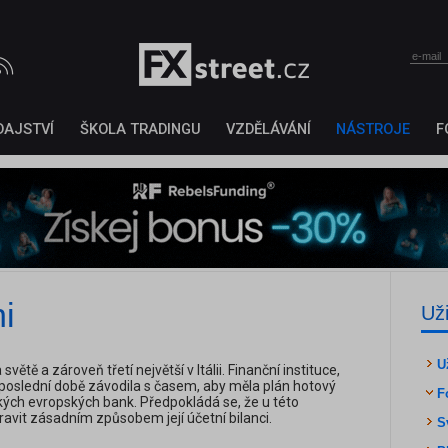
DAJSTVÍ
ŠKOLA TRADINGU
VZDĚLÁVÁNÍ
NÁSTROJE
F
i
Už
U
větě a zároveň třetí největší v Itálii. Finanční instituce,
 poslední době závodila s časem, aby měla plán hotový
F
kých evropských bank. Předpokládá se, že u této
avit zásadním způsobem její účetní bilanci.
S