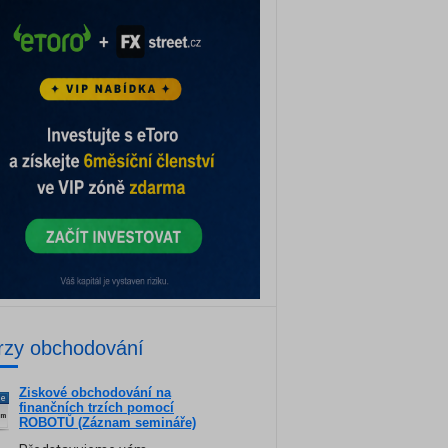
rzy obchodování
Ziskové obchodování na
ne
finančních trzích pomocí
am
ROBOTŮ (Záznam semináře)