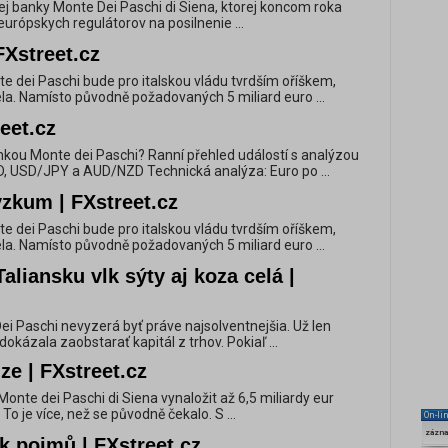
šej banky Monte Dei Paschi di Siena, ktorej koncom roka
európskych regulátorov na posilnenie ...
FXstreet.cz
te dei Paschi bude pro italskou vládu tvrdším oříškem,
a. Namísto původně požadovaných 5 miliard euro ...
eet.cz
nkou Monte dei Paschi? Ranní přehled událostí s analýzou
 USD/JPY a AUD/NZD Technická analýza: Euro po ...
ýzkum | FXstreet.cz
te dei Paschi bude pro italskou vládu tvrdším oříškem,
a. Namísto původně požadovaných 5 miliard euro ...
Taliansku vlk sýty aj koza celá |
Dei Paschi nevyzerá byť práve najsolventnejšia. Už len
dokázala zaobstarať kapitál z trhov. Pokiaľ ...
ze | FXstreet.cz
Monte dei Paschi di Siena vynaložit až 6,5 miliardy eur
 To je více, než se původně čekalo. S ...
On-li
zázn
k pojmů | FXstreet.cz