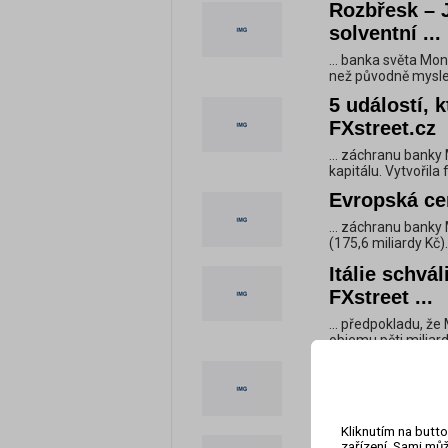
Rozbřesk – J
solventní ...
... banka světa Mon
než původně myslel
5 událostí, 
FXstreet.cz
... záchranu banky
kapitálu. Vytvořila 
Evropská cen
... záchranu banky 
(175,6 miliardy Kč).
Itálie schvá
FXstreet ...
... předpokladu, ž
objemu pěti miliard
Kapitál | FXs
... banka světa Mon
než původně myslel
Kliknutím na butto
Velký den pr
zařízení. Sami můž