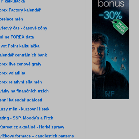
IP kalkulačka
orex Factory kalendář
orelace měn
větový čas - časové zóny
nline FOREX data
ivot Point kalkulačka
alendář centrálních bank
orex live cenové grafy
orex volatilita
orex relativní síla měn
vátky na finančních trzích
enní kalendář událostí
urzy měn - kurzovní lístek
ating - S&P, Moody's a Fitch
Xstreet.cz aktuálně - Horké zprávy
víčkové formace – candlestick patterns