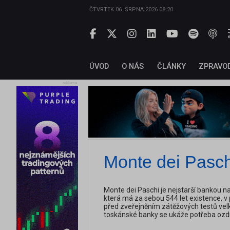
ČTVRTEK 06. SRPNA 2026 08:20
ÚVOD
O NÁS
ČLÁNKY
ZPRAVO
reklama
Monte dei Pasch
Monte dei Paschi je nejstarší bankou na s
která má za sebou 544 let existence, v
před zveřejněním zátěžových testů vel
toskánské banky se ukáže potřeba ozdr