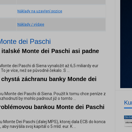
Náklady na uzavření pozice
Náklady / výdaje
Monte dei Paschi
italské Monte dei Paschi asi padne
Monte dei Paschi di Siena vynaložit až 6,5 miliardy eur
 To je více, než se původně čekalo. S ...
ně chystá záchranu banky Monde dei
avu Monte dei Paschi di Siena. Použít k tomu chce peníze z
ozhodnutí by mohlo padnout již o tomto ...
Ku
roblémovou bankou Monte dei Paschi
On-li
kou Monte Dei Paschi (ďalej MPS), ktorej dala ECB do konca
zázn
 aby navýšila svoj kapitál o 5 mld. eur. K ...