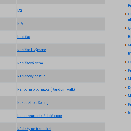
F
M2
H
o
N.A.
G
B
Nabídka
M
Nabídka k výměně
S
C
Nabídková cena
F
Nabídkový postup
M
D
Náhodná procházka (Random walk)
M
Naked Short Selling
F
K
Naked warrants / Holé opce
Náklady na transakci