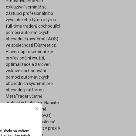
Představujeme vám
exkluzivní seminář se
zástupci profesionálního
vývojářského týmu a týmu
full-time traderů obchodující
pomocí automatických
obchodních systémů (AOS)
ve společnosti FXstreet.cz.
Hlavní náplní semináře je
profesionální využití,
optimalizace a zároveň
ziskové obchodování
pomocí automatických
obchodních systémů pro
obchodní platformu
MetaTrader včetně
praktických ukázek. Naučíte
se mimo jiné správně
ověřovat (backtestovat)
ziskovost AOS a následně
AOS reálně využívat v praxi k
vé účely na vašem
dosažení ziskových
, případně jejich