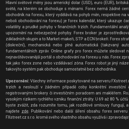
Hlavní světové měny jsou americký dolar (USD), euro (EUR), britská 
světě, na kterém se obchoduje s měnami. Forex nemá žádné centrál
obchodník na forexu, který vydělává na pohyb měn, respektive na v
neboli obchodování na forexu) je forex kalendář, který ukazuje č
volatility a prudké pohyby v finančních trzích. Fundamentální ana
upozornění na nebezpečné pohyby. Forex broker je zprostředkov
základních skupin a to Market-makeři, STP a ECN brokeři. Forex stra
(diskreční), mechanická nebo plně automatická (takzvaný aut
fundamentálních zpráv. Online grafy pro forex můžete sledovat na 
nejnavštěvovanější portál o obchodování na forexu u nás. Forex zprav
tak jako forex zone nebo vzdělávací zóna. Forex robot je jiný náz
takovýto systém pak obchoduje samostatně bez obchodníka.
Upozornění:
Všechny informace poskytované na serveru FXstreet.cz
trzích a neslouží v žádném případě coby konkrétní investiční č
registrovanými brokery či investičním poradcem ani makléřem. Rozd
vysokým rizikem rychlého vzniku finanční ztráty. U 69 až 80 % účtů 
byste zvážit, zda rozumíte tomu, jak rozdílové smlouvy fungují, a
najdete
zde
. Publikování nebo další šíření obsahu forex serveru
FXstreet.cz s.r.o. kromě svého vlastního obsahu využívá i zpravodajs