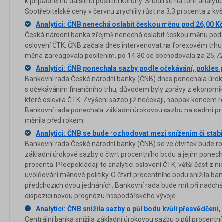
k případnému dalšímu posílení koruny. Shodli se na tom analytici
Spotřebitelské ceny v červnu zrychlily růst na 3,3 procenta z kv
Analytici: ČNB nenechá oslabit českou měnu pod 26,00 K
Česká národní banka zřejmě nenechá oslabit českou měnu pod 26
oslovení ČTK. ČNB začala dnes intervenovat na forexovém trhu 
měna zareagovala posílením, po 14:30 se obchodovala za 25,72
Analytici: ČNB ponechala sazby podle očekávání, pokles
Bankovní rada České národní banky (ČNB) dnes ponechala úro
s očekáváním finančního trhu, důvodem byly zprávy z ekonomiky.
které oslovila ČTK. Zvýšení sazeb již nečekají, naopak koncem rok
Bankovní rada ponechala základní úrokovou sazbu na sedmi p
měnila před rokem.
Analytici: ČNB se bude rozhodovat mezi snížením či stab
Bankovní rada České národní banky (ČNB) se ve čtvrtek bude 
základní úrokové sazby o čtvrt procentního bodu a jejím ponec
procenta. Předpokládají to analytici oslovení ČTK, větší část z ni
uvolňování měnové politiky. O čtvrt procentního bodu snížila ba
předchozích dvou jednáních. Bankovní rada bude mít při nadch
dispozici novou prognózu hospodářského vývoje.
Analytici: ČNB snížila sazby o půl bodu kvůli přesvědčení,
Centrální banka snížila základní úrokovou sazbu o půl procentn