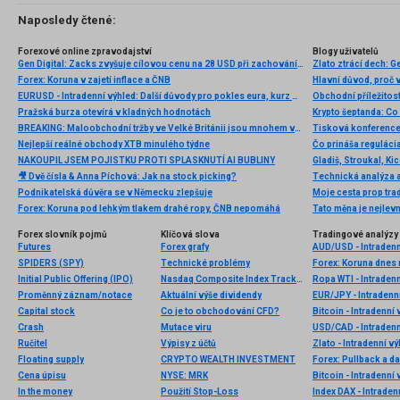
Naposledy čtené:
Forexové online zpravodajství
Blogy uživatelů
Gen Digital: Zacks zvyšuje cílovou cenu na 28 USD při zachování doporučení „neutral“
Zlato ztrácí dech: 
Forex: Koruna v zajetí inflace a ČNB
Hlavní důvod, proč v
EURUSD - Intradenní výhled: Další důvody pro pokles eura, kurz míří k 1,26
Pražská burza otevírá v kladných hodnotách
BREAKING: Maloobchodní tržby ve Velké Británii jsou mnohem vyšší, než se očekávalo; EURGBP klesá 📌
Nejlepší reálné obchody XTB minulého týdne
Čo prináša regulác
NAKOUPIL JSEM POJISTKU PROTI SPLASKNUTÍ AI BUBLINY
🎥 Dvě čísla & Anna Píchová: Jak na stock picking?
Technická analýza a
Podnikatelská důvěra se v Německu zlepšuje
Forex: Koruna pod lehkým tlakem drahé ropy, ČNB nepomáhá
Tato měna je nejlevn
Forex slovník pojmů
Klíčová slova
Tradingové analýzy 
Futures
Forex grafy
AUD/USD - Intradenn
SPIDERS (SPY)
Technické problémy
Forex: Koruna dnes m
Initial Public Offering (IPO)
Nasdaq Composite Index Tracking
Ropa WTI - Intraden
Proměnný záznam/notace
Aktuální výše dividendy
EUR/JPY - Intradenn
Capital stock
Co je to obchodování CFD?
Bitcoin - Intradenní
Crash
Mutace viru
USD/CAD - Intradenn
Ručitel
Výpisy z účtů
Zlato - Intradenní v
Floating supply
CRYPTO WEALTH INVESTMENT
Forex: Pullback a d
Cena úpisu
NYSE: MRK
Bitcoin - Intradenní
In the money
Použití Stop-Loss
Index DAX - Intraden