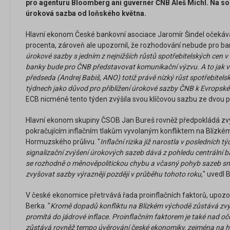
pro agenturu Bloomberg ani guvernér ČNB Aleš Michl. Na so
úroková sazba od loňského května.
Hlavní ekonom České bankovní asociace Jaromír Šindel očekáv
procenta, zároveň ale upozornil, že rozhodování nebude pro ba
úrokové sazby s jedním z nejnižších růstů spotřebitelských cen v E
banky bude pro ČNB představovat komunikační výzvu. A to jak vůči
předseda (Andrej Babiš, ANO) totiž právě nízký růst spotřebitels
týdnech jako důvod pro přiblížení úrokové sazby ČNB k Evropské 
ECB nicméně tento týden zvýšila svou klíčovou sazbu ze dvou p
Hlavní ekonom skupiny ČSOB Jan Bureš rovněž předpokládá zvý
pokračujícím inflačním tlakům vyvolaným konfliktem na Blízk
Hormuzského průlivu. "
Inflační rizika již narostla v posledních t
signalizační zvýšení úrokových sazeb dává z pohledu centrální 
se rozhodně o měnověpolitickou chybu a včasný pohyb sazeb s
zvyšovat sazby výrazněji později v průběhu tohoto roku,
" uvedl 
V české ekonomice přetrvává řada proinflačních faktorů, upozo
Berka. "
Kromě dopadů konfliktu na Blízkém východě zůstává zvýš
promítá do jádrové inflace. Proinflačním faktorem je také nad oče
zůstává rovněž tempo úvěrování české ekonomiky, zejména na hyp