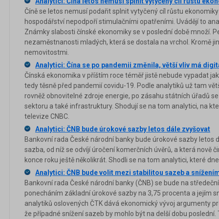
Analytici: Čína letos nemusí splnit vytyčený cíl růstu ek
Číně se letos nemusí podařit splnit vytyčený cíl růstu ekonomiky
hospodářství nepodpoří stimulačními opatřeními. Uvádějí to an
Známky slabosti čínské ekonomiky se v poslední době množí. Pe
nezaměstnanosti mladých, která se dostala na vrchol. Kromě jin
nemovitostmi.
Analytici: Čína se po pandemii změnila, větší vliv má dig
Čínská ekonomika v příštím roce téměř jistě nebude vypadat ja
tedy těsně před pandemií covidu-19. Podle analytiků už tam větší
rovněž obnovitelné zdroje energie, po zásahu státních úřadů se n
sektoru a také infrastruktury. Shodují se na tom analytici, na k
televize CNBC.
Analytici: ČNB bude úrokové sazby letos dále zvyšovat
Bankovní rada České národní banky bude úrokové sazby letos d
sazba, od níž se odvíjí úročení komerčních úvěrů, a která nově č
konce roku ještě několikrát. Shodli se na tom analytici, které dne
Analytici: ČNB bude volit mezi stabilitou sazeb a snížením
Bankovní rada České národní banky (ČNB) se bude na středeč
ponecháním základní úrokové sazby na 3,75 procenta a jejím sn
analytiků oslovených ČTK dává ekonomický vývoj argumenty pro 
že případné snížení sazeb by mohlo být na delší dobu poslední