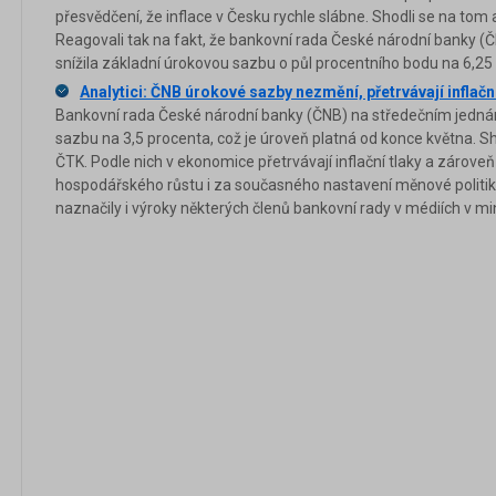
přesvědčení, že inflace v Česku rychle slábne. Shodli se na tom a
Reagovali tak na fakt, že bankovní rada České národní banky 
snížila základní úrokovou sazbu o půl procentního bodu na 6,25
Analytici: ČNB úrokové sazby nezmění, přetrvávají inflační
Bankovní rada České národní banky (ČNB) na středečním jedná
sazbu na 3,5 procenta, což je úroveň platná od konce května. Sh
ČTK. Podle nich v ekonomice přetrvávají inflační tlaky a zárove
hospodářského růstu i za současného nastavení měnové politi
naznačily i výroky některých členů bankovní rady v médiích v m