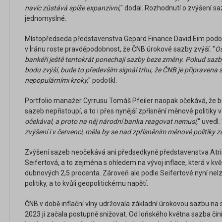
navíc zůstává spíše expanzivní,
" dodal. Rozhodnutí o zvýšení sa
jednomyslné.
Místopředseda představenstva Gepard Finance David Eim podotk
v Íránu roste pravděpodobnost, že ČNB úrokové sazby zvýší. "
Os
bankéři ještě tentokrát ponechají sazby beze změny. Pokud sazby
bodu zvýší, bude to především signál trhu, že ČNB je připravena s
nepopulárními kroky,
" podotkl.
Portfolio manažer Cyrrusu Tomáš Pfeiler naopak očekává, že b
sazeb nepřistoupí, a to i přes nynější zpřísnění měnové politiky 
očekával, a proto na něj národní banka reagovat nemusí,
" uvedl. 
zvýšení i v červenci, měla by se nad zpřísněním měnové politiky z
Zvýšení sazeb neočekává ani předsedkyně představenstva Atris
Seifertová, a to zejména s ohledem na vývoj inflace, která v kvě
dubnových 2,5 procenta. Zároveň ale podle Seifertové nyní nel
politiky, a to kvůli geopolitickému napětí.
ČNB v době inflační vlny udržovala základní úrokovou sazbu na 
2023 ji začala postupně snižovat. Od loňského května sazba činí