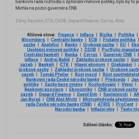
bankovní rada rozhodla o zpřísnění měnové politiky, bylo by to 
Michla na pozici guvernéra ČNB.
Zdroj: Reuters, ČTK, ČSOB, Gepard Finance, Cyrrus, Atris
Klíčová slova:
Finance
|
Inflace
|
Rizika
|
Politika
|
Bloomberg
|
Centrální banky
|
ECB
|
Fiskální politika
sazby
|
Analytici
|
Banky
|
Úroková sazba
|
EU
|
Ek
Uvolnění měnové politiky
|
ČSOB
|
Portfolio manaže
Centrální bankéři
|
Banka
|
Cyrrus
|
Guvernér ČNB
|
inflace
|
Andrej Babiš
|
Základní úrokové sazby
|
Guv
sazeb
|
Bankéři
|
ČTK
|
Hlavní ekonom
|
Očekávání
|
úrokové sazby
|
Základní úroková sazba
|
Úrokové sazb
sazeb
|
Tomáš Pfeiler
|
Růst mezd
|
Růst spotřebitels
Bankovní rada České národní banky
|
Předseda
|
Jan
politiky
|
Sazby beze změny
|
Rozhodování
|
Vývoj
|
Bankovní asociace
|
Ekonomiky
|
ČNB úrokové sazby
sazeb
|
Gepard Finance
|
David Eim
|
Společnosti
|
A
Jan Bureš
|
ČNB Aleš Michl
|
Místopředseda představen
rada České národní banky (ČNB)
|
ATRIS
|
ProCent
|
Národní banka
|
Inflační vlny
|
Tento tý
Sdílení článku: