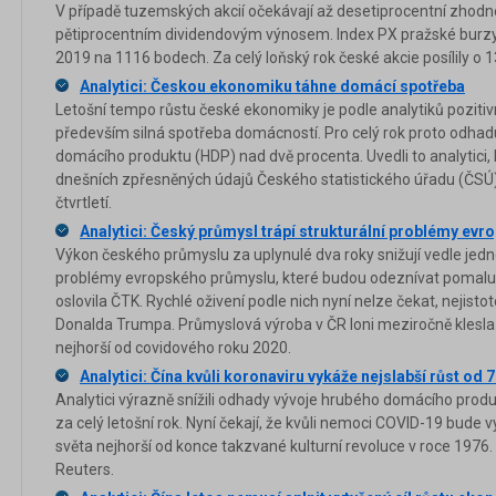
V případě tuzemských akcií očekávají až desetiprocentní zhodn
pětiprocentním dividendovým výnosem. Index PX pražské burzy
2019 na 1116 bodech. Za celý loňský rok české akcie posílily o 1
Analytici: Českou ekonomiku táhne domácí spotřeba
Letošní tempo růstu české ekonomiky je podle analytiků pozitiv
především silná spotřeba domácností. Pro celý rok proto odha
domácího produktu (HDP) nad dvě procenta. Uvedli to analytici, 
dnešních zpřesněných údajů Českého statistického úřadu (ČSÚ)
čtvrtletí.
Analytici: Český průmysl trápí strukturální problémy ev
Výkon českého průmyslu za uplynulé dva roky snižují vedle jedn
problémy evropského průmyslu, které budou odeznívat pomalu. S
oslovila ČTK. Rychlé oživení podle nich nyní nelze čekat, nejisto
Donalda Trumpa. Průmyslová výroba v ČR loni meziročně klesla 
nejhorší od covidového roku 2020.
Analytici: Čína kvůli koronaviru vykáže nejslabší růst od 70
Analytici výrazně snížili odhady vývoje hrubého domácího produkt
za celý letošní rok. Nyní čekají, že kvůli nemoci COVID-19 bude
světa nejhorší od konce takzvané kulturní revoluce v roce 1976
Reuters.