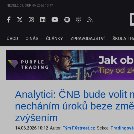
NEDĚLE 09. SRPNA 2026 13:47
ÚVOD
O NÁS
ČLÁNKY
ZPRAVODAJSTVÍ
ŠKOLA TR
Analytici: ČNB bude volit 
necháním úroků beze změn
zvýšením
14.06.2026 10:12
Autor:
Tým FXstreet.cz
Sekce:
Tradingové 