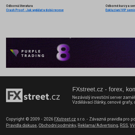
Odborná literatura
Odborné kurzy a se
Crash Proof - Jak vydělat v době recese
Exkluzivní VIP semi
FXstreet.cz - forex, ko
Nezávislý investiční server zaměř
Vzdělávací články, cenové grafy,
Copyright © 2009 - 2026
FXstreet.cz
s.r.o. - Závazná pravidla pro p
Pravidla diskuse
,
Obchodní podmínky
,
Reklama/Advertising
,
RSS
,
Vý