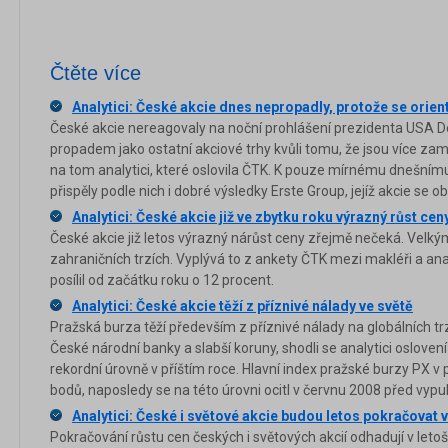
Čtěte více
Analytici: České akcie dnes nepropadly, protože se orien
České akcie nereagovaly na noční prohlášení prezidenta USA 
propadem jako ostatní akciové trhy kvůli tomu, že jsou více za
na tom analytici, které oslovila ČTK. K pouze mírnému dnešní
přispěly podle nich i dobré výsledky Erste Group, jejíž akcie se 
Analytici: České akcie již ve zbytku roku výrazný růst cen
České akcie již letos výrazný nárůst ceny zřejmě nečeká. Velkým
zahraničních trzích. Vyplývá to z ankety ČTK mezi makléři a ana
posílil od začátku roku o 12 procent.
Analytici: České akcie těží z příznivé nálady ve světě
Pražská burza těží především z příznivé nálady na globálních t
České národní banky a slabší koruny, shodli se analytici osloven
rekordní úrovně v příštím roce. Hlavní index pražské burzy PX v 
bodů, naposledy se na této úrovni ocitl v červnu 2008 před vypuk
Analytici: České i světové akcie budou letos pokračovat v
Pokračování růstu cen českých i světových akcií odhadují v letoš