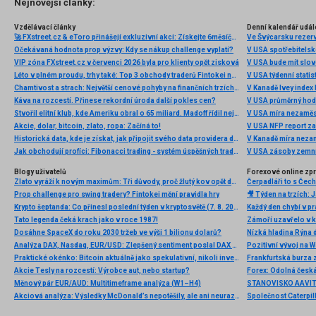
Nejnovější články:
Vzdělávací články
Denní kalendář udál
🚀 FXstreet.cz & eToro přinášejí exkluzivní akci: Získejte 6měsíční členství ve VIP zóně ZDARMA
Ve Švýcarsku rezer
Očekávaná hodnota prop výzvy: Kdy se nákup challenge vyplatí?
V USA spotřebitelsk
VIP zóna FXstreet.cz v červenci 2026 byla pro klienty opět zisková
V USA bude mít slo
Léto v plném proudu, trhy také: Top 3 obchody traderů Fintokei na indexech a zlatě
V USA týdenní statist
Chamtivost a strach: Největší cenové pohyby na finančních trzích (červenec 2026)
V Kanadě Ivey index
Káva na rozcestí. Přinese rekordní úroda další pokles cen?
V USA průměrný hod
Stvořil elitní klub, kde Ameriku obral o 65 miliard. Madoff řídil největší Ponzi dějin
V USA míra nezaměs
Akcie, dolar, bitcoin, zlato, ropa: Začíná to!
V USA NFP report z
Historická data, kde je získat, jak připojit svého data providera do MultiCharts a proč je budeme potřebovat? (4. díl)
V Kanadě míra neza
Jak obchodují profíci: Fibonacci trading - systém úspěšných traderů
V USA zásoby zemní
Blogy uživatelů
Forexové online zp
Zlato vyráží k novým maximům: Tři důvody, proč žlutý kov opět dominuje
Prop challenge pro swing tradery? Fintokei mění pravidla hry
Krypto šeptanda: Co přinesl poslední týden v kryptosvětě (7. 8. 2026)
Tato legenda čeká krach jako v roce 1987!
Dosáhne SpaceX do roku 2030 tržeb ve výši 1 bilionu dolarů?
Nízká hladina Rýna 
Analýza DAX, Nasdaq, EUR/USD: Zlepšený sentiment poslal DAX na nová maxima
Pozitivní vývoj na Wa
Praktické okénko: Bitcoin aktuálně jako spekulativní, nikoli investiční aktivum
Frankfurtská burza 
Akcie Tesly na rozcestí: Výrobce aut, nebo startup?
Měnový pár EUR/AUD: Multitimeframe analýza (W1–H4)
Akciová analýza: Výsledky McDonald’s nepotěšily, ale ani neurazily. Jakou vizi společnost prezentovala?