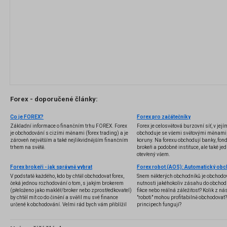
Forex - doporučené články:
Co je FOREX?
Forex pro začátečníky
Základní informace o finančním trhu FOREX. Forex
Forex je celosvětová burzovní síť, v jej
je obchodování s cizími měnami (forex trading) a je
obchoduje se všemi světovými měnami,
zároveň největším a také nejlikvidnějším finančním
koruny. Na forexu obchodují banky, fondy
trhem na světě.
brokeři a podobné instituce, ale také jedn
otevřený všem.
Forex brokeři - jak správně vybrat
V podstatě každého, kdo by chtěl obchodovat forex,
Snem některých obchodníků je obchodo
čeká jednou rozhodování o tom, s jakým brokerem
nutnosti jakéhokoliv zásahu do obchod
(přeloženo jako makléř/broker nebo zprostředkovatel)
fikce nebo reálná záležitost? Kolik z nás
by chtěl mít co do činění a svěřil mu své finance
"roboti" mohou profitabilně obchodovat
určené k obchodování. Velmi rád bych vám přiblížil
principech fungují?
problematiku výběru brokera, rozdíl mezi
jednotlivými typy brokerů a v neposlední řadě uvedu
několik příkladů nejznámějších z nich.