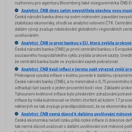
rozhovoru pro agenturu Bloomberg také viceguvernérka ČNB E
Analytici: ČNB dnes zatím nevystřílela všechnu svou muni
Česká národní banka dnes na svém měnovém zasedání nevystří
stabilizaci ekonomiky, shodli se analytici oslovení ČTK. Centrální
dalším vývoji zvažuje následování globálních i regionálních cent
uvolňováním.
Analytici: ČNB je první bankou v EU, která zvýšila úrokov
Česká národní banka (ČNB) je první centrální bankou v Evropské
současného hospodářského cyklu zvýšila úrokové sazby. Uvedli t
že centrální banka bude ve zvyšování sazeb pokračovat.
Analytici: ČNB kvůli inflaci v červnu opět výrazně zvýší ú
Překvapivě vysoká inflace v květnu povede k dalšímu výrazné
České národní banky (ČNB), a to minimálně o 0,75 procentního
odhadují růst sazeb o jeden procentní bod i více. Základní úroko
Tahounem květnové inflace bylo především zdražování potravin.
inflace by měla kulminovat ve třetím čtvrtletí až kolem 17 pro
některých se tak zvyšuje pravděpodobnost, že se ekonomika do
Analytici: ČNB nemá důvod k dalšímu uvolňování měnové 
Česká ekonomika nečelí riziku příliš nízké inflace či dokonce d
tak nemá důvod uvažovat o dalším uvolňování své měnové politi