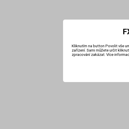
F
Kliknutím na button Povolit vše u
zařízení. Sami můžete určit klikn
zpracování zakázat. Více informa