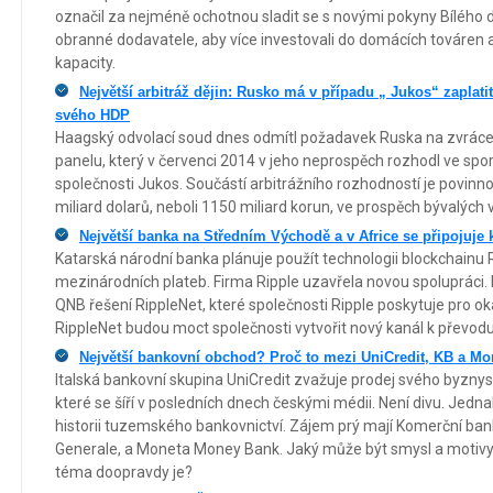
označil za nejméně ochotnou sladit se s novými pokyny Bílého d
obranné dodavatele, aby více investovali do domácích továren a c
kapacity.
Největší arbitráž dějin: Rusko má v případu „ Jukos“ zaplatit
svého HDP
Haagský odvolací soud dnes odmítl požadavek Ruska na zvrácen
panelu, který v červenci 2014 v jeho neprospěch rozhodl ve spor
společnosti Jukos. Součástí arbitrážního rozhodností je povinn
miliard dolarů, neboli 1150 miliard korun, ve prospěch bývalých 
Největší banka na Středním Východě a v Africe se připojuje k
Katarská národní banka plánuje použít technologii blockchainu 
mezinárodních plateb. Firma Ripple uzavřela novou spolupráci
QNB řešení RippleNet, které společnosti Ripple poskytuje pro oka
RippleNet budou moct společnosti vytvořit nový kanál k převod
Největší bankovní obchod? Proč to mezi UniCredit, KB a M
Italská bankovní skupina UniCredit zvažuje prodej svého byznys
které se šíří v posledních dnech českými médii. Není divu. Jedn
historii tuzemského bankovnictví. Zájem prý mají Komerční ba
Generale, a Moneta Money Bank. Jaký může být smysl a motivy 
téma doopravdy je?