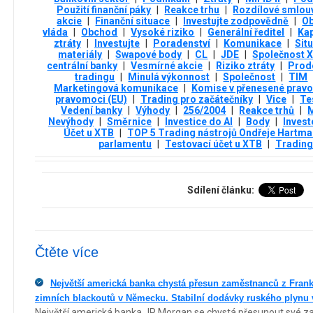
Použití finanční páky
|
Reakce trhu
|
Rozdílové smlou
akcie
|
Finanční situace
|
Investujte zodpovědně
|
O
vláda
|
Obchod
|
Vysoké riziko
|
Generální ředitel
|
Ka
ztráty
|
Investujte
|
Poradenství
|
Komunikace
|
Sit
materiály
|
Swapové body
|
CL
|
JDE
|
Společnost 
centrální banky
|
Vesmírné akcie
|
Riziko ztráty
|
Prod
tradingu
|
Minulá výkonnost
|
Společnost
|
TIM
Marketingová komunikace
|
Komise v přenesené prav
pravomoci (EU)
|
Trading pro začátečníky
|
Vice
|
Te
Vedení banky
|
Výhody
|
256/2004
|
Reakce trhů
|
M
Nevýhody
|
Směrnice
|
Investice do AI
|
Body
|
Invest
Účet u XTB
|
TOP 5 Trading nástrojů Ondřeje Hartm
parlamentu
|
Testovací účet u XTB
|
Tradin
Sdílení článku:
Čtěte více
Největší americká banka chystá přesun zaměstnanců z Frank
zimních blackoutů v Německu. Stabilní dodávky ruského plynu
Největší americká banka JP Morgan se chystá přesunout své z