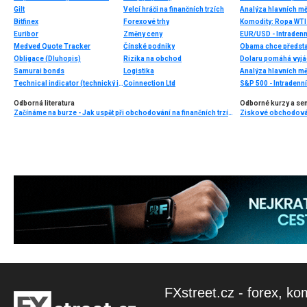
Gilt
Velcí hráči na finančních trzích
Analýza hlavních m
Bitfinex
Forexové trhy
Komodity: Ropa WTI 
Euribor
Změny ceny
EUR/USD - Intradenn
Medved Quote Tracker
Čínské podniky
Obama chce předsta
Obligace (Dluhopis)
Rizika na obchod
Dolaru pomáhá vyjád
Samurai bonds
Logistika
Analýza hlavních m
Technical indicator (technický indikátor)
Coinnection Ltd
S&P 500 - Intradenn
Odborná literatura
Odborné kurzy a se
Začínáme na burze - Jak uspět při obchodování na finančních trzích (1. vydání)
FXstreet.cz - forex, ko