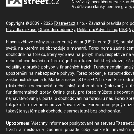
Nezávislý investiční server zaměř
Vzdělávací články, cenové grafy,
Copyright © 2009 - 2026
FXstreet.cz
s.r.o. - Závazná pravidla pro p
Pravidla diskuse
,
Obchodní podmínky
,
Reklama/Advertising
,
RSS
,
Vý
Hlavní světové měny jsou americký dolar (USD), euro (EUR), britská 
světě, na kterém se obchoduje s měnami. Forex nemá žádné centrál
obchodník na forexu, který vydělává na pohyb měn, respektive na v
neboli obchodování na forexu) je forex kalendář, který ukazuje č
volatility a prudké pohyby v finančních trzích. Fundamentální ana
upozornění na nebezpečné pohyby. Forex broker je zprostředkov
základních skupin a to Market-makeři, STP a ECN brokeři. Forex stra
(diskreční), mechanická nebo plně automatická (takzvaný aut
fundamentálních zpráv. Online grafy pro forex můžete sledovat na 
nejnavštěvovanější portál o obchodování na forexu u nás. Forex zprav
tak jako forex zone nebo vzdělávací zóna. Forex robot je jiný náz
takovýto systém pak obchoduje samostatně bez obchodníka.
Upozornění:
Všechny informace poskytované na serveru FXstreet.cz
trzích a neslouží v žádném případě coby konkrétní investiční č