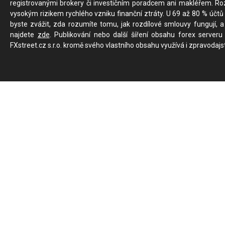
registrovanými brokery či investičním poradcem ani makléřem. Rozd
vysokým rizikem rychlého vzniku finanční ztráty. U 69 až 80 % účtů 
byste zvážit, zda rozumíte tomu, jak rozdílové smlouvy fungují, a
najdete
zde
. Publikování nebo další šíření obsahu forex serveru
FXstreet.cz s.r.o. kromě svého vlastního obsahu využívá i zpravodajs