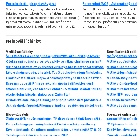
Forex brokeři - jak správně vybrat
V podstatě každého, kdo by chtěl obchodovat forex,
Snem některých obchodníků je obchodo
čeká jednou rozhodování o tom, s jakým brokerem
nutnosti jakéhokoliv zásahu do obchod
(přeloženo jako makléř/broker nebo zprostředkovatel)
fikce nebo reálná záležitost? Kolik z nás
by chtěl mít co do činění a svěřil mu své finance
"roboti" mohou profitabilně obchodovat
určené k obchodování. Velmi rád bych vám přiblížil
principech fungují?
problematiku výběru brokera, rozdíl mezi
jednotlivými typy brokerů a v neposlední řadě uvedu
několik příkladů nejznámějších z nich.
Nejnovější články:
Vzdělávací články
Denní kalendář udál
🚀 FXstreet.cz & eToro přinášejí exkluzivní akci: Získejte 6měsíční členství ve VIP zóně ZDARMA
Ve Švýcarsku rezer
Očekávaná hodnota prop výzvy: Kdy se nákup challenge vyplatí?
V USA spotřebitelsk
VIP zóna FXstreet.cz v červenci 2026 byla pro klienty opět zisková
V USA bude mít slo
Léto v plném proudu, trhy také: Top 3 obchody traderů Fintokei na indexech a zlatě
V USA týdenní statist
Chamtivost a strach: Největší cenové pohyby na finančních trzích (červenec 2026)
V Kanadě Ivey index
Káva na rozcestí. Přinese rekordní úroda další pokles cen?
V USA průměrný hod
Stvořil elitní klub, kde Ameriku obral o 65 miliard. Madoff řídil největší Ponzi dějin
V USA míra nezaměs
Akcie, dolar, bitcoin, zlato, ropa: Začíná to!
V USA NFP report z
Historická data, kde je získat, jak připojit svého data providera do MultiCharts a proč je budeme potřebovat? (4. díl)
V Kanadě míra neza
Jak obchodují profíci: Fibonacci trading - systém úspěšných traderů
V USA zásoby zemní
Blogy uživatelů
Forexové online zp
Zlato vyráží k novým maximům: Tři důvody, proč žlutý kov opět dominuje
Prop challenge pro swing tradery? Fintokei mění pravidla hry
Krypto šeptanda: Co přinesl poslední týden v kryptosvětě (7. 8. 2026)
Tato legenda čeká krach jako v roce 1987!