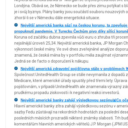
Londýna. Obává se, že Německo se bude přes zimu potýkat s bla
je i svůj byznys. Plány banky jsou součástí souboru nouzových op
zhorší-li se v Německu dále energetická situace.
Největší americká banka sází na českou korunu, ta zpevňuje 
propuknutí pandemie. V Turecku Čechům pivo díky sílící koruně
Koruna od začátku dubna zpevnila vůči euru o zhruba tři procenta
nejsilnější úroveň 25,34. Největší americká banka, JP Morgan Chas
výkonnost české měny. Ve své dnes zveřejněné analýze doporuč
znamená, že česká měna by v portfoliu měla zaujímat významněj
Jedná se de facto o doporučení k nákupu.
Největší americká zdravotní pojišťovna stále v problémech 
Společnost UnitedHealth Group se stále nevymanila z dopadů
Medicare, které americké úřady spustily před třemi lety. Úprava
pojišťovnám, v případě UnitedHealth ale znamenala výrazný zása
prudkému propadu ziskovosti i k negativní reakci investorů.
Největší americké banky zahájí výsledkovou sezónu📊Co oč
Hlavní americké banky zítra zahájí výsledkovou sezónu v amer
sazby Fedu zůstávají na rekordních hodnotách za poslední deseti
posledních měsících prozradili některé známky slabosti. Trh b
komentářům hlavních amerických věřitelů:J.P. Morgan (JPM.US