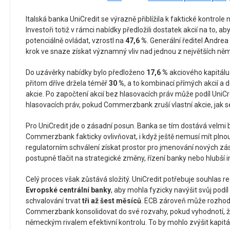
Italská banka UniCredit se výrazně přiblížila k faktické kontr
Investoři totiž v rámci nabídky předložili dostatek akcií na to, ab
potenciálně ovládat, vzrostl na
47,6 %
. Generální ředitel Andrea 
krok ve snaze získat významný vliv nad jednou z největších ně
Do uzávěrky nabídky bylo předloženo
17,6 %
akciového kapitál
přitom dříve držela téměř
30 %
, a to kombinací přímých akcií a d
akcie. Po započtení akcií bez hlasovacích práv může podíl UniC
hlasovacích práv, pokud Commerzbank zruší vlastní akcie, jak s
Pro UniCredit jde o zásadní posun. Banka se tím dostává velmi b
Commerzbank fakticky ovlivňovat, i když ještě nemusí mít plnou
regulatorním schválení získat prostor pro jmenování nových zá
postupně tlačit na strategické změny, řízení banky nebo hlubší i
Celý proces však zůstává složitý. UniCredit potřebuje souhlas r
Evropské centrální banky
, aby mohla fyzicky navýšit svůj podí
schvalování trvat
tři až šest měsíců
. ECB zároveň může rozhodn
Commerzbank konsolidovat do své rozvahy, pokud vyhodnotí, ž
německým rivalem efektivní kontrolu. To by mohlo zvýšit kapitá