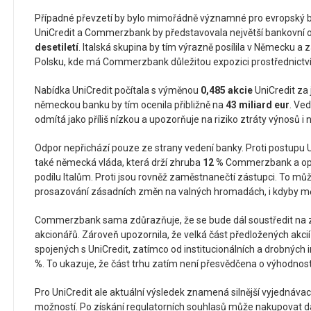
Případné převzetí by bylo mimořádně významné pro evropský b
UniCredit a Commerzbank by představovala největší bankovní 
desetiletí
. Italská skupina by tím výrazně posílila v Německu a z
Polsku, kde má Commerzbank důležitou expozici prostřednict
Nabídka UniCredit počítala s výměnou
0,485 akcie
UniCredit za
německou banku by tím ocenila přibližně na
43 miliard eur
. Ve
odmítá jako příliš nízkou a upozorňuje na riziko ztráty výnosů 
Odpor nepřichází pouze ze strany vedení banky. Proti postupu 
také německá vláda, která drží zhruba
12 %
Commerzbank a opak
podílu Italům. Proti jsou rovněž zaměstnanečtí zástupci. To mů
prosazování zásadních změn na valných hromadách, i kdyby mě
Commerzbank sama zdůrazňuje, že se bude dál soustředit na 
akcionářů. Zároveň upozornila, že velká část předložených akci
spojených s UniCredit, zatímco od institucionálních a drobných in
%
. To ukazuje, že část trhu zatím není přesvědčena o výhodnost
Pro UniCredit ale aktuální výsledek znamená silnější vyjednávací
možností. Po získání regulatorních souhlasů může nakupovat dal