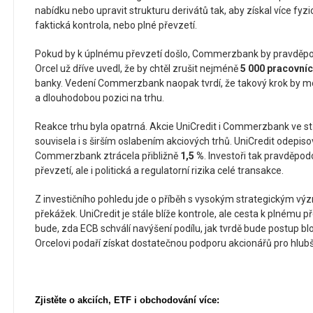
nabídku nebo upravit strukturu derivátů tak, aby získal více fyz
faktická kontrola, nebo plné převzetí.
Pokud by k úplnému převzetí došlo, Commerzbank by pravděp
Orcel už dříve uvedl, že by chtěl zrušit nejméně
5 000 pracovníc
banky. Vedení Commerzbank naopak tvrdí, že takový krok by mo
a dlouhodobou pozici na trhu.
Reakce trhu byla opatrná. Akcie UniCredit i Commerzbank ve stř
souvisela i s širším oslabením akciových trhů. UniCredit odepis
Commerzbank ztrácela přibližně
1,5 %
. Investoři tak pravděpo
převzetí, ale i politická a regulatorní rizika celé transakce.
Z investičního pohledu jde o příběh s vysokým strategickým vý
překážek. UniCredit je stále blíže kontrole, ale cesta k plnému p
bude, zda ECB schválí navýšení podílu, jak tvrdě bude postup b
Orcelovi podaří získat dostatečnou podporu akcionářů pro hlubší
Zjistěte o akciích, ETF i obchodování více: