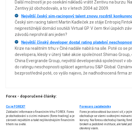
Další možností je po osekání nákladů vrátit Zentivu na burzu. N
Zentivy již obchodovalo, a to v letech 2004 až 2009.
Největší český sim-racingový talent znovu rozdrtil konkurenc
Český sim racing talent Martin Kadleček ze stáje Entropiq Finto
nejprestižnější domácí soutěži Virtual GP. V čem tkví úspěch záv
závodů neprohrál ani jeden?
Největší čínský developer dostal rating platební neschopnost
Krize na realitním trhu v Číně nadále nabírá na síle. Poté co se
developera, klesly v úterý také akcie společnost Shimao Group,
China Evergrande Group, největší developerská společnost v obo
do ratingu neschopnosti splácet agenturou S&P Global. Oznáme
bezprostředně poté, co vyšlo najevo, že nadhodnocená firma z
Forex - doporučené články:
Co je FOREX?
Forex pro začátečníky
Základní informace o finančním trhu FOREX. Forex
Forex je celosvětová burzovní síť, v jej
je obchodování s cizími měnami (forex trading) a je
obchoduje se všemi světovými měnami,
zároveň největším a také nejlikvidnějším finančním
koruny. Na forexu obchodují banky, fondy
trhem na světě.
brokeři a podobné instituce, ale také jedn
otevřený všem.