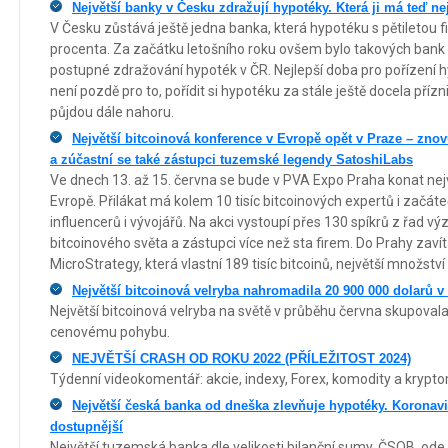
Největší banky v Česku zdražují hypotéky. Která ji má teď ne
V Česku zůstává ještě jedna banka, která hypotéku s pětiletou 
procenta. Za začátku letošního roku ovšem bylo takových bank hn
postupné zdražování hypoték v ČR. Nejlepší doba pro pořízení hy
není pozdě pro to, pořídit si hypotéku za stále ještě docela pří
půjdou dále nahoru.
Největší bitcoinová konference v Evropě opět v Praze – zno
a zúčastní se také zástupci tuzemské legendy SatoshiLabs
Ve dnech 13. až 15. června se bude v PVA Expo Praha konat nej
Evropě. Přilákat má kolem 10 tisíc bitcoinových expertů i začáte
influencerů i vývojářů. Na akci vystoupí přes 130 spíkrů z řad 
bitcoinového světa a zástupci více než sta firem. Do Prahy zaví
MicroStrategy, která vlastní 189 tisíc bitcoinů, největší množství
Největší bitcoinová velryba nahromadila 20 900 000 dolarů 
Největší bitcoinová velryba na světě v průběhu června skupova
cenovému pohybu.
NEJVĚTŠÍ CRASH OD ROKU 2022 (PŘÍLEŽITOST 2024)
Týdenní videokomentář: akcie, indexy, Forex, komodity a krypt
Největší česká banka od dneška zlevňuje hypotéky. Koronavi
dostupnější
Největší tuzemská banka dle velikosti bilanční sumy, ČSOB, ode