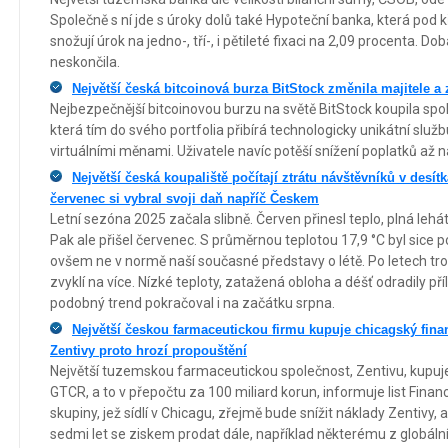
Společně s ní jde s úroky dolů také Hypoteční banka, která pod 
snožují úrok na jedno-, tří-, i pětileté fixaci na 2,09 procenta. D
neskončila.
Největší česká bitcoinová burza BitStock změnila majitele a 
Nejbezpečnější bitcoinovou burzu na světě BitStock koupila spo
která tím do svého portfolia přibírá technologicky unikátní služ
virtuálními měnami. Uživatele navíc potěší snížení poplatků až 
Největší česká koupaliště počítají ztrátu návštěvníků v desít
červenec si vybral svoji daň napříč Českem
Letní sezóna 2025 začala slibně. Červen přinesl teplo, plná leh
Pak ale přišel červenec. S průměrnou teplotou 17,9 °C byl sice 
ovšem ne v normě naší současné představy o létě. Po letech tr
zvyklí na více. Nízké teploty, zatažená obloha a déšť odradily př
podobný trend pokračoval i na začátku srpna.
Největší českou farmaceutickou firmu kupuje chicagský fin
Zentivy proto hrozí propouštění
Největší tuzemskou farmaceutickou společnost, Zentivu, kupuj
GTCR, a to v přepočtu za 100 miliard korun, informuje list Fina
skupiny, jež sídlí v Chicagu, zřejmě bude snížit náklady Zentivy,
sedmi let se ziskem prodat dále, například některému z globál