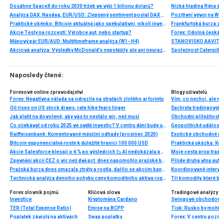
Dosáhne SpaceX do roku 2030 tržeb ve výši 1 bilionu dolarů?
Nízká hladina Rýna 
Analýza DAX, Nasdaq, EUR/USD: Zlepšený sentiment poslal DAX na nová maxima
Pozitivní vývoj na Wa
Praktické okénko: Bitcoin aktuálně jako spekulativní, nikoli investiční aktivum
Frankfurtská burza 
Akcie Tesly na rozcestí: Výrobce aut, nebo startup?
Měnový pár EUR/AUD: Multitimeframe analýza (W1–H4)
Akciová analýza: Výsledky McDonald’s nepotěšily, ale ani neurazily. Jakou vizi společnost prezentovala?
Naposledy čtené:
Forexové online zpravodajství
Blogy uživatelů
Forex: Negatívna nálada sa odrazila na stratách zlotého aj forintu
Vím, co nechci, ale 
Oil rises on US stock draws, rate hike fears linger
Jak platit na dovolené, aby vás to nestálo víc, než musí
Co očekávat od roku 2025 ve světě investic? V centru dění bude umělá inteligence i Donald Trump
Geopolitické událost
Raiffeisenbank: Komentované měsíční odhady (prosinec 2020)
Exotické obchodné p
Bitcoin exponenciálně roste k důležité hranici 100 000 USD
Praktická ukázka: 
Akcie Salesforce klesají o 6 % po výsledcích 📉 AI nedokázala podpořit růst?
Zpevnění akcií ČEZ o víc než dvě pct. dnes napomohlo pražské burze k růstu
Přijde druhá vlna 
Pražská burza dnes smazala ztráty a rostla, dařilo se akciím bank i ČEZu
Koordinované interv
Technická analýza denního pohybu ceny komoditního aktiva ropy, pondělí 19. února 2024
Forex slovník pojmů
Klíčová slova
Tradingové analýzy 
Investice
Kryptoměna Cardano
Swingové obchodov
TER (Total Expense Ratio)
Emise na BCPP
Poplatek závislý na aktivách
Swap poplatky
Forex: V centru pozo