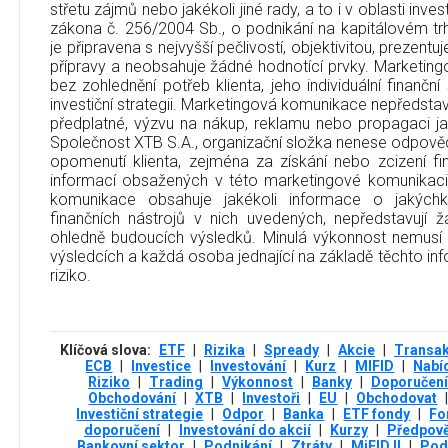
střetu zájmů nebo jakékoli jiné rady, a to i v oblasti inve
zákona č. 256/2004 Sb., o podnikání na kapitálovém t
je připravena s nejvyšší pečlivostí, objektivitou, prezent
přípravy a neobsahuje žádné hodnotící prvky. Marketin
bez zohlednění potřeb klienta, jeho individuální finanční
investiční strategii. Marketingová komunikace nepředstavu
předplatné, výzvu na nákup, reklamu nebo propagaci jak
Společnost XTB S.A., organizační složka nenese odpověd
opomenutí klienta, zejména za získání nebo zcizení fi
informací obsažených v této marketingové komunikaci
komunikace obsahuje jakékoli informace o jakýchko
finančních nástrojů v nich uvedených, nepředstavují
ohledně budoucích výsledků. Minulá výkonnost nemusí
výsledcích a každá osoba jednající na základě těchto info
riziko.
Klíčová slova:
ETF
|
Rizika
|
Spready
|
Akcie
|
Transa
ECB
|
Investice
|
Investování
|
Kurz
|
MIFID
|
Nabí
Riziko
|
Trading
|
Výkonnost
|
Banky
|
Doporučení
Obchodování
|
XTB
|
Investoři
|
EU
|
Obchodovat
Investiční strategie
|
Odpor
|
Banka
|
ETF fondy
|
Fo
doporučení
|
Investování do akcií
|
Kurzy
|
Předpov
Bankovní sektor
|
Podnikání
|
Ztráty
|
MiFID II
|
Pod