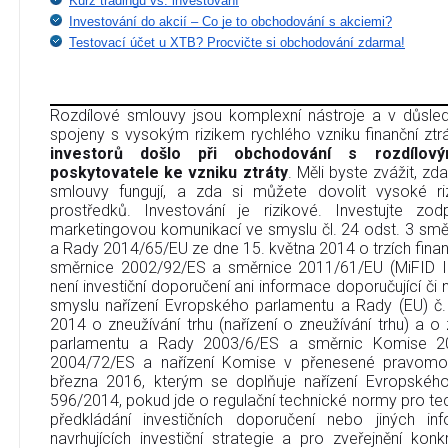
Kurz tradingu vs. investování
Investování do akcií – Co je to obchodování s akciemi?
Testovací účet u XTB? Procvičte si obchodování zdarma!
Rozdílové smlouvy jsou komplexní nástroje a v důsledk
spojeny s vysokým rizikem rychlého vzniku finanční ztr
investorů došlo při obchodování s rozdílov
poskytovatele ke vzniku ztráty
. Měli byste zvážit, zd
smlouvy fungují, a zda si můžete dovolit vysoké riz
prostředků. Investování je rizikové. Investujte zo
marketingovou komunikací ve smyslu čl. 24 odst. 3 sm
a Rady 2014/65/EU ze dne 15. května 2014 o trzích finan
směrnice 2002/92/ES a směrnice 2011/61/EU (MiFID I
není investiční doporučení ani informace doporučující či na
smyslu nařízení Evropského parlamentu a Rady (EU) č
2014 o zneužívání trhu (nařízení o zneužívání trhu) a 
parlamentu a Rady 2003/6/ES a směrnic Komise 2
2004/72/ES a nařízení Komise v přenesené pravomo
března 2016, kterým se doplňuje nařízení Evropskéh
596/2014, pokud jde o regulační technické normy pro tec
předkládání investičních doporučení nebo jiných in
navrhujících investiční strategie a pro zveřejnění ko