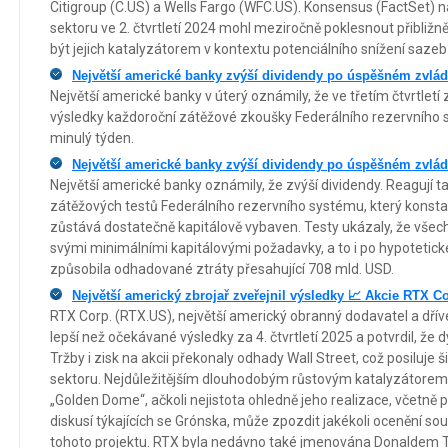
Citigroup (C.US) a Wells Fargo (WFC.US). Konsensus (FactSet) n
sektoru ve 2. čtvrtletí 2024 mohl meziročně poklesnout přibližn
být jejich katalyzátorem v kontextu potenciálního snížení sazeb
Největší americké banky zvýší dividendy po úspěšném zvlád
Největší americké banky v úterý oznámily, že ve třetím čtvrtletí 
výsledky každoroční zátěžové zkoušky Federálního rezervního 
minulý týden.
Největší americké banky zvýší dividendy po úspěšném zvlád
Největší americké banky oznámily, že zvýší dividendy. Reagují 
zátěžových testů Federálního rezervního systému, který konsta
zůstává dostatečně kapitálově vybaven. Testy ukázaly, že všec
svými minimálními kapitálovými požadavky, a to i po hypotetické
způsobila odhadované ztráty přesahující 708 mld. USD.
Největší americký zbrojař zveřejnil výsledky 📈 Akcie RTX Co
RTX Corp. (RTX.US), největší americký obranný dodavatel a dřív
lepší než očekávané výsledky za 4. čtvrtletí 2025 a potvrdil, že 
Tržby i zisk na akcii překonaly odhady Wall Street, což posiluje 
sektoru. Nejdůležitějším dlouhodobým růstovým katalyzátorem
„Golden Dome“, ačkoli nejistota ohledně jeho realizace, včetně p
diskusí týkajících se Grónska, může zpozdit jakékoli ocenění sou
tohoto projektu. RTX byla nedávno také jmenována Donaldem 