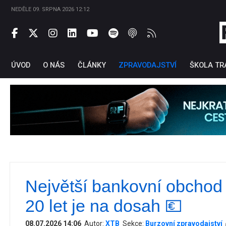
NEDĚLE 09. SRPNA 2026 12:12
ÚVOD
O NÁS
ČLÁNKY
ZPRAVODAJSTVÍ
ŠKOLA TR
Největší bankovní obchod
Ti
20 let je na dosah 💶
08.07.2026 14:06
Autor:
XTB
Sekce:
Burzovní zpravodajství