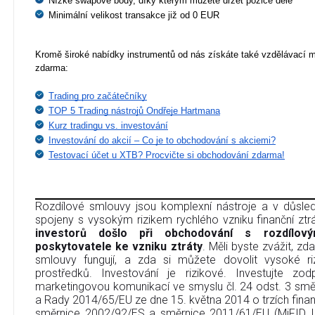
Nízké swapové body, díky kterým můžete držet pozice déle
Minimální velikost transakce již od 0 EUR
Kromě široké nabídky instrumentů od nás získáte také vzdělávací ma
zdarma:
Trading pro začátečníky
TOP 5 Trading nástrojů Ondřeje Hartmana
Kurz tradingu vs. investování
Investování do akcií – Co je to obchodování s akciemi?
Testovací účet u XTB? Procvičte si obchodování zdarma!
Rozdílové smlouvy jsou komplexní nástroje a v důsledk
spojeny s vysokým rizikem rychlého vzniku finanční ztr
investorů došlo při obchodování s rozdílov
poskytovatele ke vzniku ztráty
. Měli byste zvážit, zd
smlouvy fungují, a zda si můžete dovolit vysoké riz
prostředků. Investování je rizikové. Investujte zo
marketingovou komunikací ve smyslu čl. 24 odst. 3 sm
a Rady 2014/65/EU ze dne 15. května 2014 o trzích finan
směrnice 2002/92/ES a směrnice 2011/61/EU (MiFID I