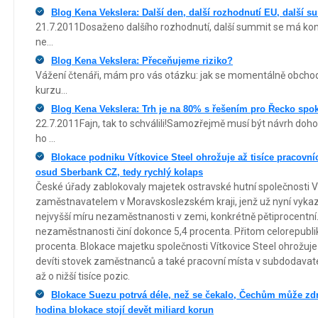
Blog Kena Vekslera: Další den, další rozhodnutí EU, další s
21.7.2011Dosaženo dalšího rozhodnutí, další summit se má kona
ne...
Blog Kena Vekslera: Přeceňujeme riziko?
Vážení čtenáři, mám pro vás otázku: jak se momentálně obchodu
kurzu...
Blog Kena Vekslera: Trh je na 80% s řešením pro Řecko spo
22.7.2011Fajn, tak to schválili!Samozřejmě musí být návrh doho
ho ...
Blokace podniku Vítkovice Steel ohrožuje až tisíce pracovn
osud Sberbank CZ, tedy rychlý kolaps
České úřady zablokovaly majetek ostravské hutní společnosti Ví
zaměstnavatelem v Moravskoslezském kraji, jenž už nyní vyka
nejvyšší míru nezaměstnanosti v zemi, konkrétně pětiprocentn
nezaměstnanosti činí dokonce 5,4 procenta. Přitom celorepubli
procenta. Blokace majetku společnosti Vítkovice Steel ohrožuje
devíti stovek zaměstnanců a také pracovní místa v subdodavat
až o nižší tisíce pozic.
Blokace Suezu potrvá déle, než se čekalo, Čechům může zdra
hodina blokace stojí devět miliard korun