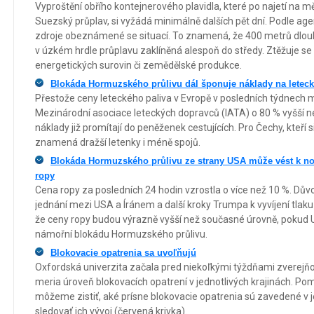
Vyproštění obřího kontejnerového plavidla, které po najetí na m
Suezský průplav, si vyžádá minimálně dalších pět dní. Podle ag
zdroje obeznámené se situací. To znamená, že 400 metrů dlouhá
v úzkém hrdle průplavu zaklíněná alespoň do středy. Ztěžuje se
energetických surovin či zemědělské produkce.
Blokáda Hormuzského průlivu dál šponuje náklady na letec
Přestože ceny leteckého paliva v Evropě v posledních týdnech mí
Mezinárodní asociace leteckých dopravců (IATA) o 80 % vyšší ne
náklady již promítají do peněženek cestujících. Pro Čechy, kteří s
znamená dražší letenky i méně spojů.
Blokáda Hormuzského průlivu ze strany USA může vést k 
ropy
Cena ropy za posledních 24 hodin vzrostla o více než 10 %. D
jednání mezi USA a Íránem a další kroky Trumpa k vyvíjení tlak
že ceny ropy budou výrazně vyšší než současné úrovně, poku
námořní blokádu Hormuzského průlivu.
Blokovacie opatrenia sa uvoľňujú
Oxfordská univerzita začala pred niekoľkými týždňami zverejňova
meria úroveň blokovacích opatrení v jednotlivých krajinách. Po
môžeme zistiť, aké prísne blokovacie opatrenia sú zavedené v 
sledovať ich vývoj (červená krivka).