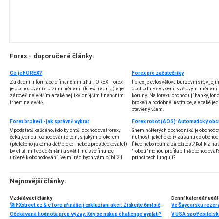
Forex - doporučené články:
Co je FOREX?
Forex pro začátečníky
Základní informace o finančním trhu FOREX. Forex
Forex je celosvětová burzovní síť, v jej
je obchodování s cizími měnami (forex trading) a je
obchoduje se všemi světovými měnami,
zároveň největším a také nejlikvidnějším finančním
koruny. Na forexu obchodují banky, fondy
trhem na světě.
brokeři a podobné instituce, ale také jedn
otevřený všem.
Forex brokeři - jak správně vybrat
V podstatě každého, kdo by chtěl obchodovat forex,
Snem některých obchodníků je obchodo
čeká jednou rozhodování o tom, s jakým brokerem
nutnosti jakéhokoliv zásahu do obchod
(přeloženo jako makléř/broker nebo zprostředkovatel)
fikce nebo reálná záležitost? Kolik z nás
by chtěl mít co do činění a svěřil mu své finance
"roboti" mohou profitabilně obchodovat
určené k obchodování. Velmi rád bych vám přiblížil
principech fungují?
problematiku výběru brokera, rozdíl mezi
jednotlivými typy brokerů a v neposlední řadě uvedu
několik příkladů nejznámějších z nich.
Nejnovější články:
Vzdělávací články
Denní kalendář udál
🚀 FXstreet.cz & eToro přinášejí exkluzivní akci: Získejte 6měsíční členství ve VIP zóně ZDARMA
Ve Švýcarsku rezer
Očekávaná hodnota prop výzvy: Kdy se nákup challenge vyplatí?
V USA spotřebitelsk