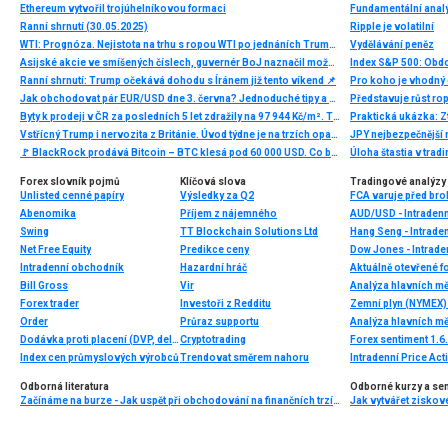
Ethereum vytvořil trojúhelníkovou formaci
Ranní shrnutí (30.05.2025)
Ripple je volatilní
WTI: Prognóza. Nejistota na trhu s ropou WTI po jednáních Trumpa a Si Ťin-pchinga
Vydělávání peněz
Asijské akcie ve smíšených číslech, guvernér BoJ naznačil možné zvýšení sazeb
Index S&P 500: Obdob
Ranní shrnutí: Trump očekává dohodu s Íránem již tento víkend 📌
Pro koho je vhodný 
Jak obchodovat pár EUR/USD dne 3. června? Jednoduché tipy a obchodní analýza pro začátečníky
Představuje růst rop
Byty k prodeji v ČR za posledních 5 let zdražily na 97 944 Kč/m². Trh se proti loňsku výrazně zrychlil
Praktická ukázka: Zt
Vstřícný Trump i nervozita z Británie. Úvod týdne je na trzích opatrný
JPY nejbezpečnější
🚩 BlackRock prodává Bitcoin – BTC klesá pod 60 000 USD. Co bude dál?
Úloha štastia v trad
Forex slovník pojmů
Klíčová slova
Tradingové analýzy 
Unlisted cenné papíry
Výsledky za Q2
FCA varuje před bro
Abenomika
Příjem z nájemného
AUD/USD - Intradenn
Swing
TT Blockchain Solutions Ltd
Hang Seng - Intrade
Net Free Equity
Predikce ceny
Dow Jones - Intrade
Intradenní obchodník
Hazardní hráč
Aktuálně otevřené f
Bill Gross
Vir
Analýza hlavních m
Forex trader
Investoři z Redditu
Zemní plyn (NYMEX) 
Order
Průraz supportu
Analýza hlavních m
Dodávka proti placení (DVP, delivery versus payment)
Cryptotrading
Forex sentiment 1.6
Index cen průmyslových výrobců
Trendovat směrem nahoru
Intradenní Price Ac
Odborná literatura
Odborné kurzy a se
Začínáme na burze - Jak uspět při obchodování na finančních trzích (1. vydání)
Jak vytvářet ziskov