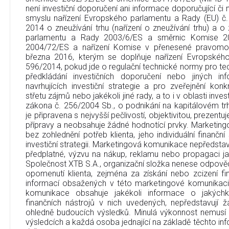
není investiční doporučení ani informace doporučující či na
smyslu nařízení Evropského parlamentu a Rady (EU) č
2014 o zneužívání trhu (nařízení o zneužívání trhu) a 
parlamentu a Rady 2003/6/ES a směrnic Komise 2
2004/72/ES a nařízení Komise v přenesené pravomo
března 2016, kterým se doplňuje nařízení Evropskéh
596/2014, pokud jde o regulační technické normy pro tec
předkládání investičních doporučení nebo jiných in
navrhujících investiční strategie a pro zveřejnění ko
střetu zájmů nebo jakékoli jiné rady, a to i v oblasti inve
zákona č. 256/2004 Sb., o podnikání na kapitálovém t
je připravena s nejvyšší pečlivostí, objektivitou, prezent
přípravy a neobsahuje žádné hodnotící prvky. Marketin
bez zohlednění potřeb klienta, jeho individuální finanční
investiční strategii. Marketingová komunikace nepředstavu
předplatné, výzvu na nákup, reklamu nebo propagaci jak
Společnost XTB S.A., organizační složka nenese odpověd
opomenutí klienta, zejména za získání nebo zcizení fi
informací obsažených v této marketingové komunikaci
komunikace obsahuje jakékoli informace o jakýchko
finančních nástrojů v nich uvedených, nepředstavují
ohledně budoucích výsledků. Minulá výkonnost nemusí
výsledcích a každá osoba jednající na základě těchto info