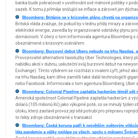
banka bude pokračovat v uvolňování své měnové politiky v podo
sazeb. K tomu ji přiměje snižující se inflace a zároveň jen dých
Bloomberg: Británie se v krizovém plánu chystá na organiz
Britská vláda zvažuje, že pokud by v lednu přišly mrazy a záro
elektrické energie, zavedla by organizované odstávky plynu pro
domácnosti. V úterý o tom informovala agentura Bloomberg s 
obeznámené s krizovým scénářem.
Bloomberg: Burzovní debut Uberu nebude na trhu Nasdaq, 
Provozovatel alternativní taxislužby Uber Technologies, který p
nabídku akcií v dubnu, uskuteční svůj burzovní debut na newy
Exchange). Tímto výběrem se rozchází s rivalem Lyft, jehož akci
na trhu Nasdaq, kam dříve zamířili také další technologičtí gigan
nebo Facebook. Informovala o tom agentura Bloomberg, Uber a
Bloomberg: Colonial Pipeline zaplatila hackerům téměř pět 
Americká společnost Colonial Pipeline zaplatila hackerům z vý
dolarů (105 milionů Kč) jako výkupné poté, co se minulý týden 
útoku, který zastavil provoz její sítě potrubí pro přepravu rop
to řekly zdroje obeznámené s transakcí.
Bloomberg: Česká koruna patří k největším světovým vítěz
léta pandemie a války nejlépe ze všech, spolu s měnami Švýca