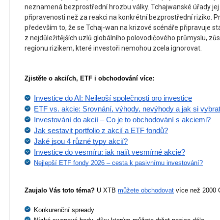
neznamená bezprostřední hrozbu války. Tchajwanské úřady jej o
připravenosti než za reakci na konkrétní bezprostřední riziko. Pr
především to, že se Tchaj-wan na krizové scénáře připravuje stále
z nejdůležitějších uzlů globálního polovodičového průmyslu, zůs
regionu rizikem, které investoři nemohou zcela ignorovat.
Zjistěte o akciích, ETF i obchodování více:
Investice do AI: Nejlepší společnosti pro investice
ETF vs. akcie: Srovnání, výhody, nevýhody a jak si vybra
Investování do akcií – Co je to obchodování s akciemi?
Jak sestavit portfolio z akcií a ETF fondů?
Jaké jsou 4 různé typy akcií?
Investice do vesmíru: jak najít vesmírné akcie?
Nejlepší ETF fondy 2026 – cesta k pasivnímu investování?
Zaujalo Vás toto téma?
 U XTB 
můžete obchodovat
 více než 2000 
Konkurenční spready