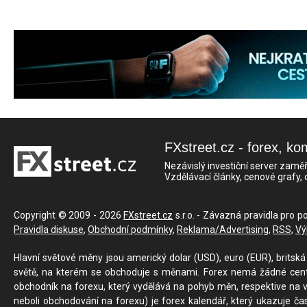
FXstreet.cz - forex, ko
Nezávislý investiční server zaměř
Vzdělávací články, cenové grafy,
Copyright © 2009 - 2026
FXstreet.cz
s.r.o. - Závazná pravidla pro p
Pravidla diskuse
,
Obchodní podmínky
,
Reklama/Advertising
,
RSS
,
Vý
Hlavní světové měny jsou americký dolar (USD), euro (EUR), britská 
světě, na kterém se obchoduje s měnami. Forex nemá žádné centrál
obchodník na forexu, který vydělává na pohyb měn, respektive na v
neboli obchodování na forexu) je forex kalendář, který ukazuje č