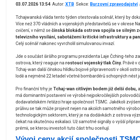
03.07.2026 13:54
Autor:
XTB
Sekce:
Burzovní zpravodajství
Tchajwanská vláda tento týden otestovala scénář, který by dok
Více než 370 vládních a vojenských představitelů se v okrese 
cvičení, v němž se
čínská blokáda ostrova spojila se silným
televizního vysílání, sabotážemi kritické infrastruktury a pa
Celý scénář nakonec vyvrcholil simulovanou invazí.
Jde o součást širšího programu prezidenta Laje Čching-teho z
ostrova, který reaguje na
rostoucí vojenský tlak Číny.
Právě v d
Tchaj-wan další čínskou hlídku bojové připravenosti v okolí ostr
lodě a nejméně 22 letadel včetně bombardérů schopných nést j
Pro finanční trhy je
Tchaj-wan citlivým bodem již delší dobu,
a
má dominantní postavení ve výrobě nejpokročilejších polovodičů,
dodavatelském řetězci hraje společnost TSMC. Jakékoli zvýšení
průlivu se tak může projevit nejen na akciích samotného výrobce
technologickým sektorem, který je na dodávkách z ostrova výz
čekat na skutečnou eskalaci. Už samotné signály o vyšší připr
prémii, se kterou investoři tuto část trhu oceňují.
Vývoj ceny akcií společnosti TSM