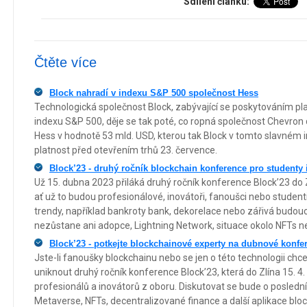
Sdílení článku:
Čtěte více
Block nahradí v indexu S&P 500 společnost Hess
Technologická společnost Block, zabývající se poskytováním pla
indexu S&P 500, děje se tak poté, co ropná společnost Chevron d
Hess v hodnotě 53 mld. USD, kterou tak Block v tomto slavném 
platnost před otevřením trhů 23. července.
Block’23 - druhý ročník blockchain konference pro studenty 
Už 15. dubna 2023 přiláká druhý ročník konference Block’23 do
ať už to budou profesionálové, inovátoři, fanoušci nebo studen
trendy, například bankroty bank, dekorelace nebo zářivá budo
nezůstane ani adopce, Lightning Network, situace okolo NFTs ne
Block’23 - potkejte blockchainové experty na dubnové konfer
Jste-li fanoušky blockchainu nebo se jen o této technologii ch
uniknout druhý ročník konference Block’23, která do Zlína 15. 4
profesionálů a inovátorů z oboru. Diskutovat se bude o poslední
Metaverse, NFTs, decentralizované finance a další aplikace blo