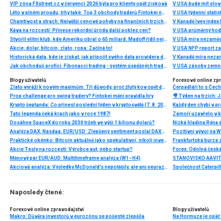
VIP zóna FXstreet.cz v červenci 2026 byla pro klienty opět zisková
V USA bude mít slo
Léto v plném proudu, trhy také: Top 3 obchody traderů Fintokei na indexech a zlatě
V USA týdenní statist
Chamtivost a strach: Největší cenové pohyby na finančních trzích (červenec 2026)
V Kanadě Ivey index
Káva na rozcestí. Přinese rekordní úroda další pokles cen?
V USA průměrný hod
Stvořil elitní klub, kde Ameriku obral o 65 miliard. Madoff řídil největší Ponzi dějin
V USA míra nezaměs
Akcie, dolar, bitcoin, zlato, ropa: Začíná to!
V USA NFP report z
Historická data, kde je získat, jak připojit svého data providera do MultiCharts a proč je budeme potřebovat? (4. díl)
V Kanadě míra neza
Jak obchodují profíci: Fibonacci trading - systém úspěšných traderů
V USA zásoby zemní
Blogy uživatelů
Forexové online zp
Zlato vyráží k novým maximům: Tři důvody, proč žlutý kov opět dominuje
Prop challenge pro swing tradery? Fintokei mění pravidla hry
Krypto šeptanda: Co přinesl poslední týden v kryptosvětě (7. 8. 2026)
Tato legenda čeká krach jako v roce 1987!
Dosáhne SpaceX do roku 2030 tržeb ve výši 1 bilionu dolarů?
Nízká hladina Rýna 
Analýza DAX, Nasdaq, EUR/USD: Zlepšený sentiment poslal DAX na nová maxima
Pozitivní vývoj na Wa
Praktické okénko: Bitcoin aktuálně jako spekulativní, nikoli investiční aktivum
Frankfurtská burza 
Akcie Tesly na rozcestí: Výrobce aut, nebo startup?
Měnový pár EUR/AUD: Multitimeframe analýza (W1–H4)
Akciová analýza: Výsledky McDonald’s nepotěšily, ale ani neurazily. Jakou vizi společnost prezentovala?
Naposledy čtené:
Forexové online zpravodajství
Blogy uživatelů
Makro: Důvěra investorů v eurozónu se pošesté zlepšila
Na Hormuze je opäť 