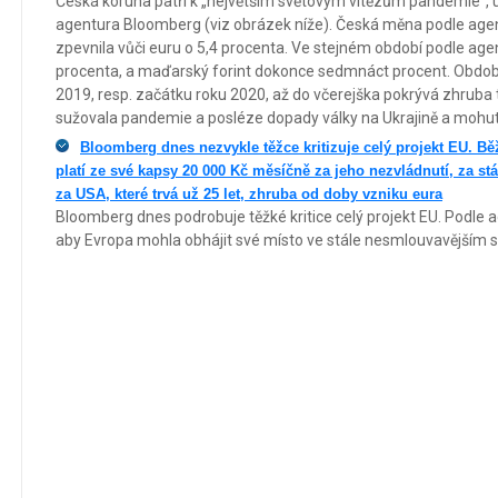
Česká koruna patří k „největším světovým vítězům pandemie“, u
agentura Bloomberg (viz obrázek níže). Česká měna podle agen
zpevnila vůči euru o 5,4 procenta. Ve stejném období podle agent
procenta, a maďarský forint dokonce sedmnáct procent. Obdo
2019, resp. začátku roku 2020, až do včerejška pokrývá zhruba t
sužovala pandemie a posléze dopady války na Ukrajině a mohutn
Bloomberg dnes nezvykle těžce kritizuje celý projekt EU. B
platí ze své kapsy 20 000 Kč měsíčně za jeho nezvládnutí, za st
za USA, které trvá už 25 let, zhruba od doby vzniku eura
Bloomberg dnes podrobuje těžké kritice celý projekt EU. Podle a
aby Evropa mohla obhájit své místo ve stále nesmlouvavějším svět