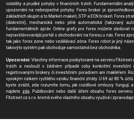
volatility a prudké pohyby v finančních trzích. Fundamentální ana
upozornění na nebezpečné pohyby. Forex broker je zprostředkov
základních skupin a to Market-makeři, STP a ECN brokeři. Forex stra
(diskreční), mechanická nebo plně automatická (takzvaný aut
fundamentálních zpráv. Online grafy pro forex můžete sledovat na 
nejnavštěvovanější portál o obchodování na forexu u nás. Forex zprav
tak jako forex zone nebo vzdělávací zóna. Forex robot je jiný náz
takovýto systém pak obchoduje samostatně bez obchodníka.
Upozornění:
Všechny informace poskytované na serveru FXstreet.cz
trzích a neslouží v žádném případě coby konkrétní investiční č
registrovanými brokery či investičním poradcem ani makléřem. Rozd
vysokým rizikem rychlého vzniku finanční ztráty. U 69 až 80 % účtů 
byste zvážit, zda rozumíte tomu, jak rozdílové smlouvy fungují, a
najdete
zde
. Publikování nebo další šíření obsahu forex serveru
FXstreet.cz s.r.o. kromě svého vlastního obsahu využívá i zpravodajs