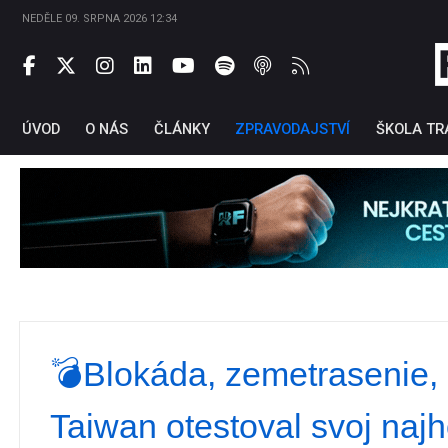
NEDĚLE 09. SRPNA 2026 12:34
ÚVOD
O NÁS
ČLÁNKY
ZPRAVODAJSTVÍ
ŠKOLA TR
Ti
💣Blokáda, zemetrasenie, 
Taiwan otestoval svoj najh