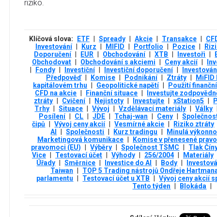
riziko.
Klíčová slova:
ETF
|
Spready
|
Akcie
|
Transakce
|
CF
Investování
|
Kurz
|
MIFID
|
Portfolio
|
Pozice
|
Riz
Doporučení
|
EUR
|
Obchodování
|
XTB
|
Investoři
|
Obchodovat
|
Obchodování s akciemi
|
Ceny akcií
|
Inv
|
Fondy
|
Investiční
|
Investiční doporučení
|
Investován
Předpověď
|
Komise
|
Podnikání
|
Ztráty
|
MiFID I
kapitálovém trhu
|
Geopolitické napětí
|
Použití finančn
CFD na akcie
|
Finanční situace
|
Investujte zodpovědn
ztráty
|
Cvičení
|
Nejistoty
|
Investujte
|
xStation5
|
P
Trhy
|
Situace
|
Vývoj
|
Vzdělávací materiály
|
Války
Posílení
|
CL
|
JDE
|
Tchaj-wan
|
Ceny
|
Společnos
čipů
|
Vývoj ceny akcií
|
Vesmírné akcie
|
Riziko ztráty
AI
|
Společnosti
|
Kurz tradingu
|
Minulá výkonno
Marketingová komunikace
|
Komise v přenesené prav
pravomoci (EU)
|
Výběry
|
Společnost TSMC
|
Tlak Čín
Vice
|
Testovací účet
|
Výhody
|
256/2004
|
Materiály
Úřady
|
Směrnice
|
Investice do AI
|
Body
|
Investová
Taiwan
|
TOP 5 Trading nástrojů Ondřeje Hartman
parlamentu
|
Testovací účet u XTB
|
Vývoj ceny akcií 
Tento týden
|
Blokáda
|