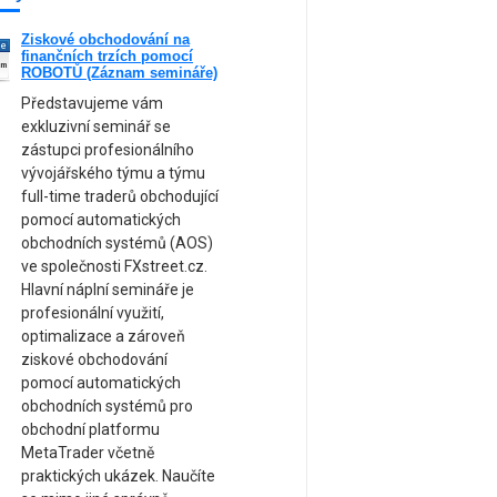
Ziskové obchodování na
ne
finančních trzích pomocí
am
ROBOTŮ (Záznam semináře)
Představujeme vám
exkluzivní seminář se
zástupci profesionálního
vývojářského týmu a týmu
full-time traderů obchodující
pomocí automatických
obchodních systémů (AOS)
ve společnosti FXstreet.cz.
Hlavní náplní semináře je
profesionální využití,
optimalizace a zároveň
ziskové obchodování
pomocí automatických
obchodních systémů pro
obchodní platformu
MetaTrader včetně
praktických ukázek. Naučíte