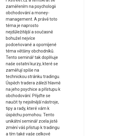
FXstreet.cz a tentokrát se
zaměřením na psychologii
obchodování a money-
management. A právě toto
téma je naprosto
nejdůležitější a současně
bohužel nejvíce
podceňované a opomíjené
téma většiny obchodníků.
Tento seminář tak doplňuje
naše ostatní kurzy, které se
zaměřují spíše na
technickou stránku tradingu.
Úspěch tradera záleží hlavně
na jeho psychice a přístupu k
obchodování. Přijďte se
naučit ty nejsilnější nástroje,
tipy a rady, které vám k
úspěchu pomohou. Tento
unikátní seminář zcela jistě
změní váš přístup k tradingu
a tím také vaše celkové