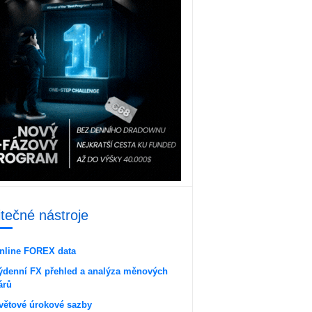
itečné nástroje
nline FOREX data
ýdenní FX přehled a analýza měnových
árů
větové úrokové sazby