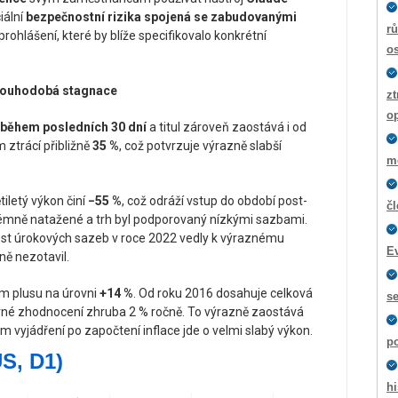
iální
bezpečnostní rizika spojená se zabudovanými
rů
prohlášení, které by blíže specifikovalo konkrétní
os
dlouhodobá stagnace
zt
o
a během posledních 30 dní
a titul zároveň zaostává i od
 ztrácí přibližně
35 %
, což potvrzuje výrazně slabší
m
tiletý výkon činí
−55 %
, což odráží vstup do období post-
č
trémně natažené a trh byl podporovaný nízkými sazbami.
růst úrokových sazeb v roce 2022 vedly k výraznému
E
ně nezotavil.
ém plusu na úrovni
+14 %
. Od roku 2016 dosahuje celková
s
né zhodnocení zhruba 2 % ročně. To výrazně zaostává
m vyjádření po započtení inflace jde o velmi slabý výkon.
p
S, D1)
hi