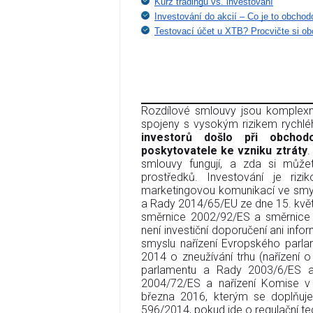
Kurz tradingu vs. investování
Investování do akcií – Co je to obcho
Testovací účet u XTB? Procvičte si o
Rozdílové smlouvy jsou komplexní
spojeny s vysokým rizikem rychléh
investorů došlo při obcho
poskytovatele ke vzniku ztráty
.
smlouvy fungují, a zda si můžet
prostředků. Investování je rizi
marketingovou komunikací ve smys
a Rady 2014/65/EU ze dne 15. květn
směrnice 2002/92/ES a směrnice 
není investiční doporučení ani infor
smyslu nařízení Evropského parl
2014 o zneužívání trhu (nařízení 
parlamentu a Rady 2003/6/ES 
2004/72/ES a nařízení Komise v
března 2016, kterým se doplňuje
596/2014, pokud jde o regulační te