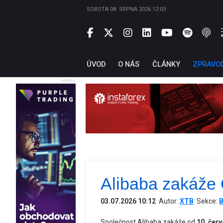
SOBOTA 08. SRPNA 2026 12:03
ÚVOD
O NÁS
ČLÁNKY
ZPRAVO
reklama
Alibaba zakáže 
03.07.2026 10:12
Autor:
XTB
Sekce:
B
Společnost Alibaba zakáže od
10. čer