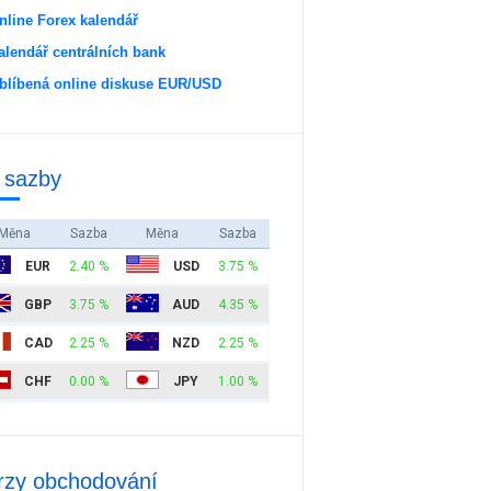
nline Forex kalendář
alendář centrálních bank
blíbená online diskuse EUR/USD
 sazby
Měna
Sazba
Měna
Sazba
EUR
2.40 %
USD
3.75 %
GBP
3.75 %
AUD
4.35 %
CAD
2.25 %
NZD
2.25 %
CHF
0.00 %
JPY
1.00 %
rzy obchodování