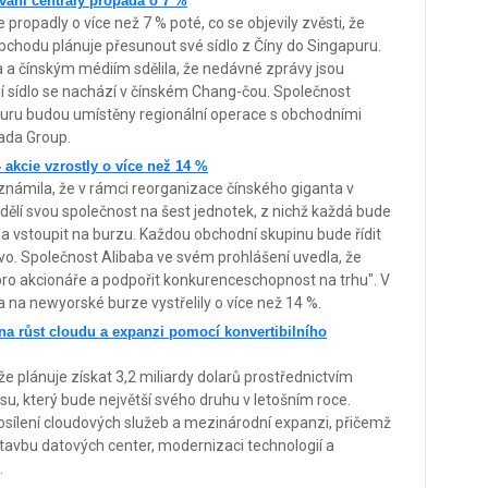
vání centrály propadá o 7 %
propadly o více než 7 % poté, co se objevily zvěsti, že
obchodu plánuje přesunout své sídlo z Číny do Singapuru.
 a čínským médiím sdělila, že nedávné zprávy jsou
jí sídlo se nachází v čínském Chang-čou. Společnost
apuru budou umístěny regionální operace s obchodními
zada Group.
- akcie vzrostly o více než 14 %
námila, že v rámci reorganizace čínského giganta v
dělí svou společnost na šest jednotek, z nichž každá bude
 a vstoupit na burzu. Každou obchodní skupinu bude řídit
tvo. Společnost Alibaba ve svém prohlášení uvedla, že
 pro akcionáře a podpořit konkurenceschopnost na trhu". V
 na newyorské burze vystřelily o více než 14 %.
ů na růst cloudu a expanzi pomocí konvertibilního
e plánuje získat 3,2 miliardy dolarů prostřednictvím
u, který bude největší svého druhu v letošním roce.
osílení cloudových služeb a mezinárodní expanzi, přičemž
tavbu datových center, modernizaci technologií a
.