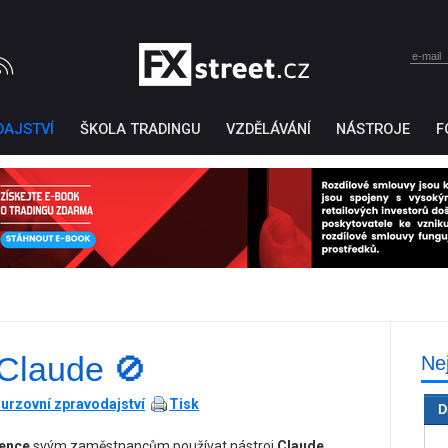
DAJSTVÍ
ŠKOLA TRADINGU
VZDĚLÁVÁNÍ
NÁSTROJE
F
Claude 🚫
Ne
Ticker Tape
by TradingView
urzovní zpravodajství
Tisk
D
vence
svým zaměstnancům používat nástroj
Claude