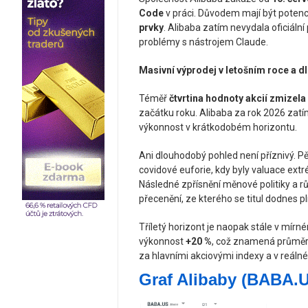
Code
v práci. Důvodem mají být potenc
prvky
. Alibaba zatím nevydala oficiální 
problémy s nástrojem Claude.
Masivní výprodej v letošním roce a 
Téměř
čtvrtina hodnoty akcií zmizel
začátku roku. Alibaba za rok 2026 zatím
výkonnost v krátkodobém horizontu.
Ani dlouhodobý pohled není příznivý. Pě
covidové euforie, kdy byly valuace ex
Následné zpřísnění měnové politiky a 
přecenění, ze kterého se titul dodnes pl
Tříletý horizont je naopak stále v mírn
výkonnost
+20 %
, což znamená průměr
za hlavními akciovými indexy a v reálné
Graf Alibaby (BABA.U