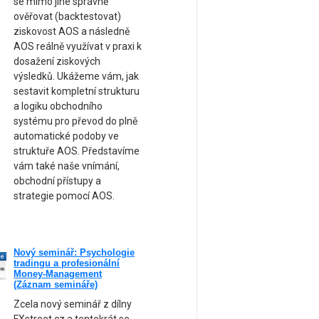
se mimo jiné správně
ověřovat (backtestovat)
ziskovost AOS a následně
AOS reálně využívat v praxi k
dosažení ziskových
výsledků. Ukážeme vám, jak
sestavit kompletní strukturu
a logiku obchodního
systému pro převod do plně
automatické podoby ve
struktuře AOS. Představíme
vám také naše vnímání,
obchodní přístupy a
strategie pomocí AOS.
Nový seminář: Psychologie
ne
tradingu a profesionální
am
Money-Management
(Záznam semináře)
Zcela nový seminář z dílny