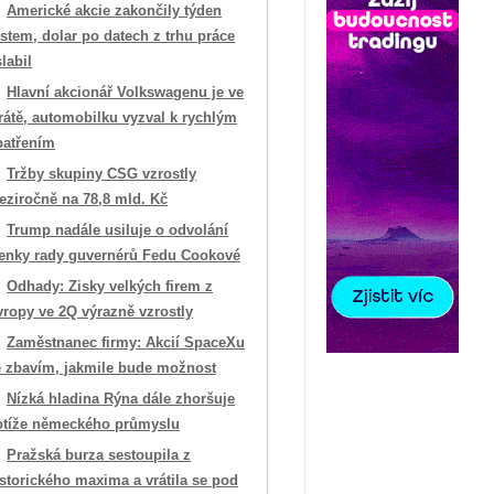
Americké akcie zakončily týden
stem, dolar po datech z trhu práce
labil
Hlavní akcionář Volkswagenu je ve
rátě, automobilku vyzval k rychlým
patřením
Tržby skupiny CSG vzrostly
eziročně na 78,8 mld. Kč
Trump nadále usiluje o odvolání
lenky rady guvernérů Fedu Cookové
Odhady: Zisky velkých firem z
vropy ve 2Q výrazně vzrostly
Zaměstnanec firmy: Akcií SpaceXu
e zbavím, jakmile bude možnost
Nízká hladina Rýna dále zhoršuje
otíže německého průmyslu
Pražská burza sestoupila z
storického maxima a vrátila se pod