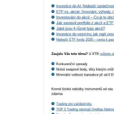
Investice do AI: Nejlepší společnos
ETF vs. akcie: Srovnání, výhody, n
Investování do akcií – Co je to ob
Jak sestavit portfolio z akcií a ET
Jaké jsou 4 různé typy akcií?
Investice do vesmíru: jak najít ve
Nejlepší ETF fondy 2026 – cesta k pa
Zaujalo Vás toto téma?
 U XTB 
můžete o
Konkurenční spready
Nízké swapové body, díky kterým může
Minimální velikost transakce již od 0 
Kromě široké nabídky instrumentů od nás z
zdarma:
Trading pro začátečníky
TOP 5 Trading nástrojů Ondřeje Hartm