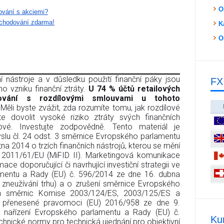
O
dování s akciemi?
bchodování zdarma!
K
O
 nástroje a v důsledku použití finanční páky jsou
FX
o vzniku finanční ztráty.
U 74 % účtů retailových
dování s rozdílovými smlouvami u tohoto
 Měli byste zvážit, zda rozumíte tomu, jak rozdílové
e dovolit vysoké riziko ztráty svých finančních
kové. Investujte zodpovědně. Tento materiál je
lu čl. 24 odst. 3 směrnice Evropského parlamentu
a 2014 o trzích finančních nástrojů, kterou se mění
2011/61/EU (MiFID II). Marketingová komunikace
mace doporučující či navrhující investiční strategii ve
amentu a Rady (EU) č. 596/2014 ze dne 16. dubna
o zneužívání trhu) a o zrušení směrnice Evropského
a směrnic Komise 2003/124/ES, 2003/125/ES a
 přenesené pravomoci (EU) 2016/958 ze dne 9.
 nařízení Evropského parlamentu a Rady (EU) č.
Ku
chnické normy pro technická ujednání pro objektivní