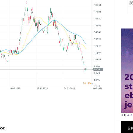
2
ce: