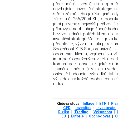
předkládání investičních doporu
navrhujících investiční strategi
střetu zájmů nebo jakékoli jiné rady
zákona č. 256/2004 Sb., o podnik
je připravena s nejvyšší pečlivostí,
přípravy a neobsahuje žádné hodno
bez zohlednění potřeb klienta, jeho
investiční strategii. Marketingová 
předplatné, výzvu na nákup, rekla
Společnost XTB S.A., organizační 
opomenutí klienta, zejména za zís
informací obsažených v této mark
komunikace obsahuje jakékoli i
finančních nástrojů v nich uvede
ohledně budoucích výsledků. Minu
výsledcích a každá osoba jednající 
riziko.
Klíčová slova:
Inflace
|
ETF
|
Riz
CFD
|
Investice
|
Investování
Riziko
|
Trading
|
Výkonnost
|
EU
|
Euforie
|
Obchodovat
|
O