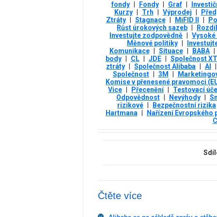
fondy
|
Fondy
|
Graf
|
Investič
Kurzy
|
Trh
|
Výprodej
|
Před
Ztráty
|
Stagnace
|
MiFID II
|
Po
Růst úrokových sazeb
|
Rozdí
Investujte zodpovědně
|
Vysoké 
Měnové politiky
|
Investujt
Komunikace
|
Situace
|
BABA
|
body
|
CL
|
JDE
|
Společnost X
ztráty
|
Společnost Alibaba
|
AI
|
Společnost
|
3М
|
Marketingo
Komise v přenesené pravomoci (E
Vice
|
Přecenění
|
Testovací úče
Odpovědnost
|
Nevýhody
|
S
rizikové
|
Bezpečnostní rizika
Hartmana
|
Nařízení Evropského 
C
Sdíl
Čtěte více