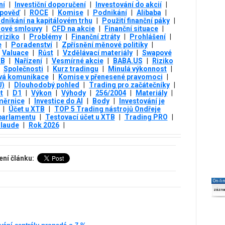
ní
|
Investiční doporučení
|
Investování do akcií
|
pověď
|
ROCE
|
Komise
|
Podnikání
|
Alibaba
|
dnikání na kapitálovém trhu
|
Použití finanční páky
|
lové smlouvy
|
CFD na akcie
|
Finanční situace
|
riziko
|
Problémy
|
Finanční ztráty
|
Prohlášení
|
e
|
Poradenství
|
Zpřísnění měnové politiky
|
Valuace
|
Růst
|
Vzdělávací materiály
|
Swapové
TB
|
Nařízení
|
Vesmírné akcie
|
BABA.US
|
Riziko
Společnosti
|
Kurz tradingu
|
Minulá výkonnost
|
vá komunikace
|
Komise v přenesené pravomoci
|
U)
|
Dlouhodobý pohled
|
Trading pro začátečníky
|
t
|
D1
|
Výkon
|
Výhody
|
256/2004
|
Materiály
|
měrnice
|
Investice do AI
|
Body
|
Investování je
|
Účet u XTB
|
TOP 5 Trading nástrojů Ondřeje
parlamentu
|
Testovací účet u XTB
|
Trading PRO
|
laude
|
Rok 2026
|
ení článku:
On-li
zázn