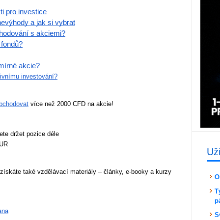
ti pro investice
evýhody a jak si vybrat
chodování s akciemi?
F fondů?
smírné akcie?
sivnímu investování?
bchodovat
 více než 2000 CFD na akcie!
te držet pozice déle
EUR
Už
ískáte také vzdělávací materiály – články, e-booky a kurzy 
O
T
p
ana
S