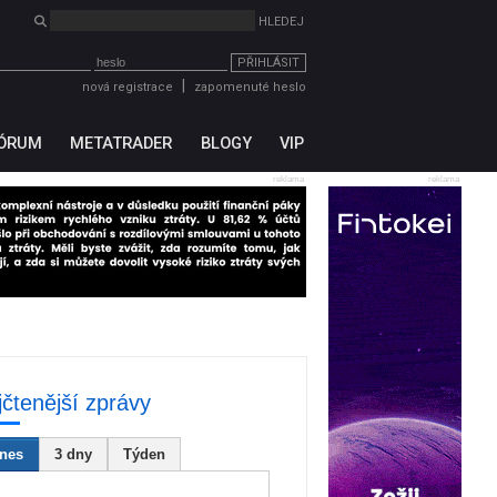
PŘIHLÁSIT
|
nová registrace
zapomenuté heslo
ÓRUM
METATRADER
BLOGY
VIP
reklama
reklama
jčtenější zprávy
nes
3 dny
Týden