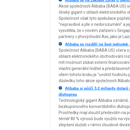
Alibaba se na základě zpráv o stěho
Akcie společnosti Alibaba (BABA.US) se 
čínský gigant v oblasti elektronického 
Společnost však tyto spekulace popřela
"nepravdivé a jde o nedorozumění" a je
vysvětlila, že v novém zařízení v Sing
partnery v jihovýchodní Asii, jako je La
Alibaba se rozdělí na šest jednotek 
Společnost Alibaba (BABA.US) včera oz
oblasti elektronického obchodování roz
mít možnost získat externí financování
vlastní generální ředitel a představens
cílem tohoto kroku je "uvolnit hodnotu
důsledku toho akcie společnosti Alibaba
Alibaba si půjčí 3,2 miliardy dolar
dluhopisu
Technologický gigant Alibaba oznámil, ž
bezkupónového konvertibilního dluhopis
Prostředky mají sloužit především na p
téměř 80 % výnosů bude využito na výs
zlepšení služeb v rámci cloudové divize