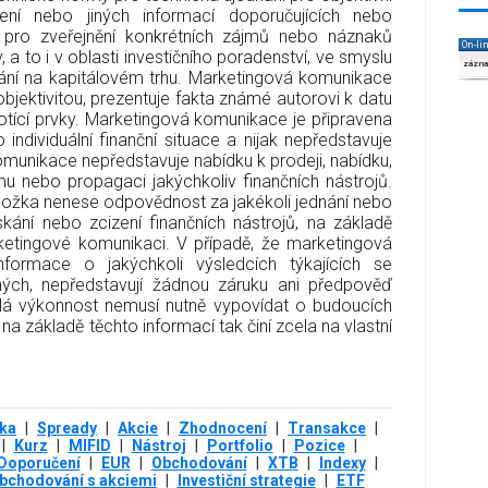
čení nebo jiných informací doporučujících nebo
e a pro zveřejnění konkrétních zájmů nebo náznaků
On-li
, a to i v oblasti investičního poradenství, ve smyslu
zázn
ání na kapitálovém trhu. Marketingová komunikace
 objektivitou, prezentuje fakta známé autorovi k datu
tící prvky. Marketingová komunikace je připravena
 individuální finanční situace a nijak nepředstavuje
komunikace nepředstavuje nabídku k prodeji, nabídku,
mu nebo propagaci jakýchkoliv finančních nástrojů.
složka nenese odpovědnost za jakékoli jednání nebo
kání nebo zcizení finančních nástrojů, na základě
etingové komunikaci. V případě, že marketingová
nformace o jakýchkoli výsledcích týkajících se
ných, nepředstavují žádnou záruku ani předpověď
lá výkonnost nemusí nutně vypovídat o budoucích
na základě těchto informací tak činí zcela na vlastní
ika
|
Spready
|
Akcie
|
Zhodnocení
|
Transakce
|
|
Kurz
|
MIFID
|
Nástroj
|
Portfolio
|
Pozice
|
Doporučení
|
EUR
|
Obchodování
|
XTB
|
Indexy
|
bchodování s akciemi
|
Investiční strategie
|
ETF