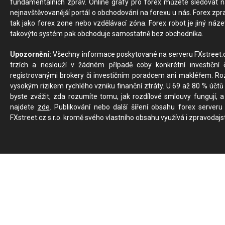
fundamentálních zpráv. Online grafy pro forex můžete sledovat na 
nejnavštěvovanější portál o obchodování na forexu u nás. Forex zprav
tak jako forex zone nebo vzdělávací zóna. Forex robot je jiný náz
takovýto systém pak obchoduje samostatně bez obchodníka.
Upozornění:
Všechny informace poskytované na serveru FXstreet.cz
trzích a neslouží v žádném případě coby konkrétní investiční č
registrovanými brokery či investičním poradcem ani makléřem. Rozd
vysokým rizikem rychlého vzniku finanční ztráty. U 69 až 80 % účtů 
byste zvážit, zda rozumíte tomu, jak rozdílové smlouvy fungují, a
najdete
zde
. Publikování nebo další šíření obsahu forex serveru
FXstreet.cz s.r.o. kromě svého vlastního obsahu využívá i zpravodajs