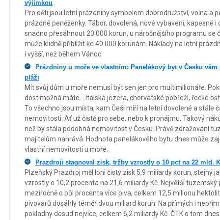
výjimkou
Pro děti jsou letní prázdniny symbolem dobrodružství, volna a
prázdné peněženky. Tábor, dovolená, nové vybavení, kapesné i
snadno přesáhnout 20 000 korun, u náročnějšího programu se 
může klidně příblížit ke 40 000 korunám. Náklady na letní prázdn
i vyšší, než během Vánoc.
Prázdniny u moře ve vlastním: Panelákový byt v Česku vám 
pláži
Mít svůj dům u moře nemusí být sen jen pro multimilionáře. Poku
dost možná máte… Italská jezera, chorvatské pobřeží, řecké ost
To všechno jsou místa, kam Češi míří na letní dovolené a stále č
nemovitosti. Ať už čistě pro sebe, nebo k pronájmu. Takový nák
než by stála podobná nemovitost v Česku. Právě zdražování tu
majitelům nahrává. Hodnota panelákového bytu dnes může zaji
vlastní nemovitosti u moře.
Prazdroji stagnoval zisk, tržby vzrostly o 10 pct na 22 mld. K
Plzeňský Prazdroj měl loni čistý zisk 5,9 miliardy korun, stejný 
vzrostly o 10,2 procenta na 21,6 miliardy Kč. Největší tuzemský pi
meziročně o půl procenta více piva, celkem 12,5 milionu hektolit
pivovarů dosáhly téměř dvou miliard korun. Na přímých i nepřím
pokladny dosud nejvíce, celkem 6,2 miliardy Kč. ČTK o tom dnes