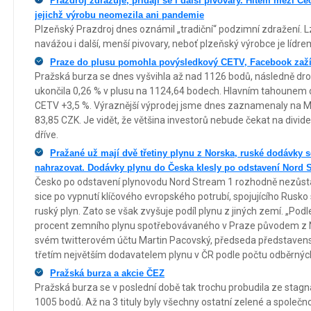
Prazdroj zdražuje, přidají se i další pivovary. Hitem mezi Če
jejichž výrobu neomezila ani pandemie
Plzeňský Prazdroj dnes oznámil „tradiční“ podzimní zdražení. L
navážou i další, menší pivovary, neboť plzeňský výrobce je lídre
Praze do plusu pomohla povýsledkový CETV, Facebook zaží
Pražská burza se dnes vyšvihla až nad 1126 bodů, následně dr
ukončila 0,26 % v plusu na 1124,64 bodech. Hlavním tahounem 
CETV +3,5 %. Výraznější výprodej jsme dnes zaznamenaly na Mo
83,85 CZK. Je vidět, že většina investorů nebude čekat na dividen
dříve.
Pražané už mají dvě třetiny plynu z Norska, ruské dodávky s
nahrazovat. Dodávky plynu do Česka klesly po odstavení Nord 
Česko po odstavení plynovodu Nord Stream 1 rozhodně nezůst
sice po vypnutí klíčového evropského potrubí, spojujícího Rus
ruský plyn. Zato se však zvyšuje podíl plynu z jiných zemí. „Pod
procent zemního plynu spotřebovávaného v Praze původem z No
svém twitterovém účtu Martin Pacovský, předseda představens
třetím největším dodavatelem plynu v ČR podle počtu odběrnýc
Pražská burza a akcie ČEZ
Pražská burza se v poslední době tak trochu probudila ze stag
1005 bodů. Až na 3 tituly byly všechny ostatní zelené a společ