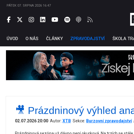
PÁTEK 07. SRPNA 2026 16:47
ÚVOD
O NÁS
ČLÁNKY
ZPRAVODAJSTVÍ
ŠKOLA TR
🎥 Prázdninový výhled an
Ti
02.07.2026 20:00
Autor:
XTB
Sekce:
Burzovní zpravodajství
Prázdninová sezóna už dávno není okurková. Na trzích se stál