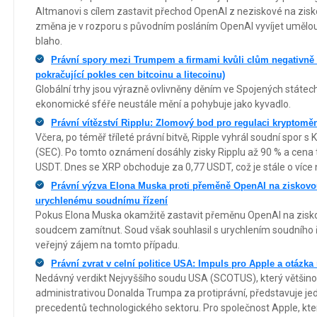
Altmanovi s cílem zastavit přechod OpenAI z neziskové na zisko
změna je v rozporu s původním posláním OpenAI vyvíjet umělou i
blaho.
Právní spory mezi Trumpem a firmami kvůli clům negativně 
pokračující pokles cen bitcoinu a litecoinu)
Globální trhy jsou výrazně ovlivněny děním ve Spojených státech, 
ekonomické sféře neustále mění a pohybuje jako kyvadlo.
Právní vítězství Ripplu: Zlomový bod pro regulaci kryptomě
Včera, po téměř tříleté právní bitvě, Ripple vyhrál soudní spor s
(SEC). Po tomto oznámení dosáhly zisky Ripplu až 90 % a cena t
USDT. Dnes se XRP obchoduje za 0,77 USDT, což je stále o více 
Právní výzva Elona Muska proti přeměně OpenAI na ziskovo
urychlenému soudnímu řízení
Pokus Elona Muska okamžitě zastavit přeměnu OpenAI na zisko
soudcem zamítnut. Soud však souhlasil s urychlením soudního 
veřejný zájem na tomto případu. ​
Právní zvrat v celní politice USA: Impuls pro Apple a otázka
Nedávný verdikt Nejvyššího soudu USA (SCOTUS), který většino
administrativou Donalda Trumpa za protiprávní, představuje je
precedentů technologického sektoru. Pro společnost Apple, kt