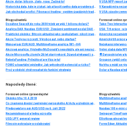
Akcie, dolar, bitcoin, zlato, ropa: Začíná to!
V USA NFP report z
Historická data, kde je získat, jak připojit svého data providera do MultiCharts a proč je budeme potřebovat? (4. díl)
V Kanadě míra neza
Jak obchodují profíci: Fibonacci trading - systém úspěšných traderů
V USA zásoby zemní
Blogy uživatelů
Forexové online zp
Dosáhne SpaceX do roku 2030 tržeb ve výši 1 bilionu dolarů?
Analýza DAX, Nasdaq, EUR/USD: Zlepšený sentiment poslal DAX na nová maxima
Praktické okénko: Bitcoin aktuálně jako spekulativní, nikoli investiční aktivum
Americká nezaměstn
Akcie Tesly na rozcestí: Výrobce aut, nebo startup?
Americký trh práce 
Měnový pár EUR/AUD: Multitimeframe analýza (W1–H4)
Nečekaná intervenc
Akciová analýza: Výsledky McDonald’s nepotěšily, ale ani neurazily. Jakou vizi společnost prezentovala?
Velmi slabá data NFP
Akcie Microsoftu zlomily 26 let starý rekord. Důvod překvapil i samotné investory
🎥 Evropský plyn v kr
RebelsFunding: Príležitosť pre Vás je tu!
FOMO a kvartální výsledky: Jak vyhodnotit potenciál a riziko?
Proč v období ztrát nesahat do funkční strategie
Dolar a Nasdaq před
Naposledy čtené:
Forexové online zpravodajství
Blogy uživatelů
Okénko trhu 10.4.2018
Multitimeframe ana
Co znamená dnešní zveřejnění evropského AI Actu v úředním věstníku?
Multitimeframe ana
Předpověď pro pár AUD/USD na 6. září 2022
Nasdaq 100 e-mini 
Nezaměstnanost v lednu vzrostla
Swingový TimeFrame 
USD/JPY: general review
Filecoin pokračuje v oslabování
Forex Edge: Aktuáln