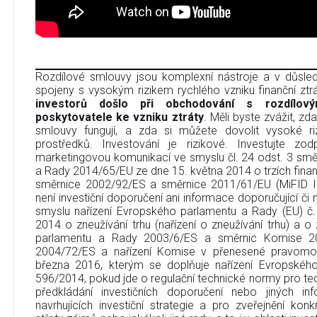
Rozdílové smlouvy jsou komplexní nástroje a v důsledk
spojeny s vysokým rizikem rychlého vzniku finanční ztr
investorů došlo při obchodování s rozdílov
poskytovatele ke vzniku ztráty
. Měli byste zvážit, zd
smlouvy fungují, a zda si můžete dovolit vysoké riz
prostředků. Investování je rizikové. Investujte zo
marketingovou komunikací ve smyslu čl. 24 odst. 3 sm
a Rady 2014/65/EU ze dne 15. května 2014 o trzích finan
směrnice 2002/92/ES a směrnice 2011/61/EU (MiFID I
není investiční doporučení ani informace doporučující či na
smyslu nařízení Evropského parlamentu a Rady (EU) č
2014 o zneužívání trhu (nařízení o zneužívání trhu) a 
parlamentu a Rady 2003/6/ES a směrnic Komise 2
2004/72/ES a nařízení Komise v přenesené pravomo
března 2016, kterým se doplňuje nařízení Evropskéh
596/2014, pokud jde o regulační technické normy pro tec
předkládání investičních doporučení nebo jiných in
navrhujících investiční strategie a pro zveřejnění ko