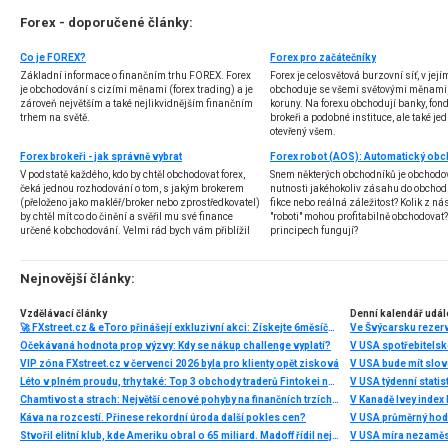
Forex - doporučené články:
Co je FOREX?
Forex pro začátečníky
Základní informace o finančním trhu FOREX. Forex
Forex je celosvětová burzovní síť, v jej
je obchodování s cizími měnami (forex trading) a je
obchoduje se všemi světovými měnami,
zároveň největším a také nejlikvidnějším finančním
koruny. Na forexu obchodují banky, fondy
trhem na světě.
brokeři a podobné instituce, ale také jedn
otevřený všem.
Forex brokeři - jak správně vybrat
V podstatě každého, kdo by chtěl obchodovat forex,
Snem některých obchodníků je obchodo
čeká jednou rozhodování o tom, s jakým brokerem
nutnosti jakéhokoliv zásahu do obchod
(přeloženo jako makléř/broker nebo zprostředkovatel)
fikce nebo reálná záležitost? Kolik z nás
by chtěl mít co do činění a svěřil mu své finance
"roboti" mohou profitabilně obchodovat
určené k obchodování. Velmi rád bych vám přiblížil
principech fungují?
problematiku výběru brokera, rozdíl mezi
jednotlivými typy brokerů a v neposlední řadě uvedu
několik příkladů nejznámějších z nich.
Nejnovější články:
Vzdělávací články
Denní kalendář udál
🚀 FXstreet.cz & eToro přinášejí exkluzivní akci: Získejte 6měsíční členství ve VIP zóně ZDARMA
Ve Švýcarsku rezer
Očekávaná hodnota prop výzvy: Kdy se nákup challenge vyplatí?
V USA spotřebitelsk
VIP zóna FXstreet.cz v červenci 2026 byla pro klienty opět zisková
V USA bude mít slo
Léto v plném proudu, trhy také: Top 3 obchody traderů Fintokei na indexech a zlatě
V USA týdenní statist
Chamtivost a strach: Největší cenové pohyby na finančních trzích (červenec 2026)
V Kanadě Ivey index
Káva na rozcestí. Přinese rekordní úroda další pokles cen?
V USA průměrný hod
Stvořil elitní klub, kde Ameriku obral o 65 miliard. Madoff řídil největší Ponzi dějin
V USA míra nezaměs