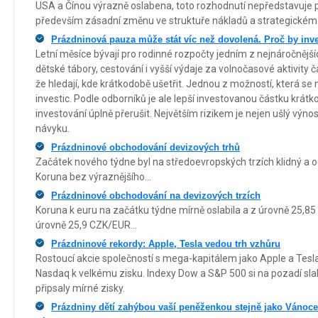
USA a Čínou výrazně oslabena, toto rozhodnutí nepředstavuje pou
především zásadní změnu ve struktuře nákladů a strategickém 
Prázdninová pauza může stát víc než dovolená. Proč by inve
Letní měsíce bývají pro rodinné rozpočty jedním z nejnáročnější
dětské tábory, cestování i vyšší výdaje za volnočasové aktivity
že hledají, kde krátkodobě ušetřit. Jednou z možností, která se
investic. Podle odborníků je ale lepší investovanou částku krátk
investování úplně přerušit. Největším rizikem je nejen ušlý výnos
návyku.
Prázdninové obchodování devizových trhů
Začátek nového týdne byl na středoevropských trzích klidný a
Koruna bez výraznějšího...
Prázdninové obchodování na devizových trzích
Koruna k euru na začátku týdne mírně oslabila a z úrovně 25,85
úrovně 25,9 CZK/EUR...
Prázdninové rekordy: Apple, Tesla vedou trh vzhůru
Rostoucí akcie společností s mega-kapitálem jako Apple a Tesla
Nasdaq k velkému zisku. Indexy Dow a S&P 500 si na pozadí sla
připsaly mírné zisky.
Prázdniny dětí zahýbou vaší peněženkou stejně jako Vánoce.