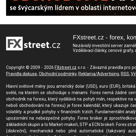
FXstreet.cz - forex, ko
Nezávislý investiční server zaměř
Vzdělávací články, cenové grafy,
Copyright © 2009 - 2026
FXstreet.cz
s.r.o. - Závazná pravidla pro p
Pravidla diskuse
,
Obchodní podmínky
,
Reklama/Advertising
,
RSS
,
Vý
Hlavní světové měny jsou americký dolar (USD), euro (EUR), britská 
světě, na kterém se obchoduje s měnami. Forex nemá žádné centrál
obchodník na forexu, který vydělává na pohyb měn, respektive na v
neboli obchodování na forexu) je forex kalendář, který ukazuje č
volatility a prudké pohyby v finančních trzích. Fundamentální ana
upozornění na nebezpečné pohyby. Forex broker je zprostředkov
základních skupin a to Market-makeři, STP a ECN brokeři. Forex stra
(diskreční), mechanická nebo plně automatická (takzvaný aut