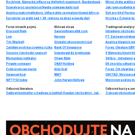
Rozbřesk: Německá inflace na čtyřletých maximech, Bundesbanka bije na poplach
Důvody proč společnost Nvidia očekává další růst
Jak jsem podlehla š
Analýza makroindikátorů: Inflace dále zpomaluje hlavně díky cenám potravin
Šok pro trhy! Hormu
Eurodolar se vrátil nad 1,38, regionu se dnes v úvodu daří
Hrozba z Čcheng-tu:
Forex slovník pojmů
Klíčová slova
Tradingové analýzy 
Discount Rate
Squiresfinanceltd.com
Intradenní obchodo
Low
Karowe
Trh (Market)
Globální ekonomický růst
Analýza hlavních m
Zajištění proti kurzovému riziku
Bank Of Singapore
Forex: Otestuje GBP
Session (obchodní seance)
Investovat do kryptoměn
Momentum indikátor
Oliver Bäte
Stříbro - Intradenní
Private company
OKAY Holding
EK zhoršila odhad r
Čistá úroková marže
Aleš Graf
Forex: Citi otevřel
Swapový bod
WMT
NIFTY 50 Index
John Harvey Kellogg
Odborná literatura
Odborné kurzy a se
Světový bestseller o tradingu v češtině! Úspěšní obchodníci: Jak běžní lidé porážejí Wall Street v jeho vlastní hře