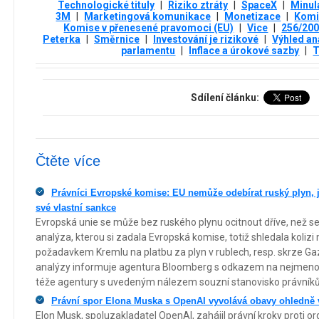
Technologické tituly
|
Riziko ztráty
|
SpaceX
|
Minul
3М
|
Marketingová komunikace
|
Monetizace
|
Komi
Komise v přenesené pravomoci (EU)
|
Vice
|
256/20
Peterka
|
Směrnice
|
Investování je rizikové
|
Výhled an
parlamentu
|
Inflace a úrokové sazby
|
T
Sdílení článku:
Čtěte více
Právníci Evropské komise: EU nemůže odebírat ruský plyn, j
své vlastní sankce
Evropská unie se může bez ruského plynu ocitnout dříve, než s
analýza, kterou si zadala Evropská komise, totiž shledala koliz
požadavkem Kremlu na platbu za plyn v rublech, resp. skrze G
analýzy informuje agentura Bloomberg s odkazem na nejmenova
téže agentury s uvedeným nálezem souzní stanovisko právníků 
Právní spor Elona Muska s OpenAI vyvolává obavy ohledně 
Elon Musk, spoluzakladatel OpenAI, zahájil právní kroky proti 