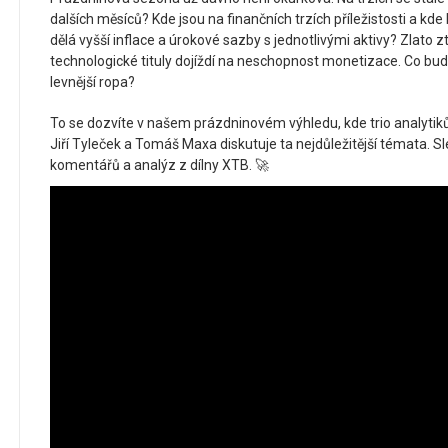
dalších měsíců? Kde jsou na finančních trzích příležistosti a kd
dělá vyšší inflace a úrokové sazby s jednotlivými aktivy? Zlato z
technologické tituly dojíždí na neschopnost monetizace. Co bu
levnější ropa?
To se dozvíte v našem prázdninovém výhledu, kde trio analytiků
Jiří Tyleček a Tomáš Maxa diskutuje ta nejdůležitější témata. Sle
komentářů a analýz z dílny XTB. 🚀