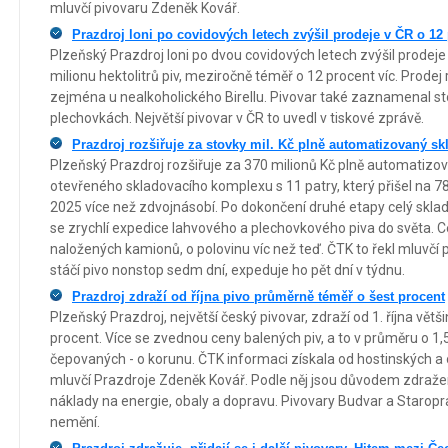
mluvčí pivovaru Zdeněk Kovář.
Prazdroj loni po covidových letech zvýšil prodeje v ČR o 12 p
Plzeňský Prazdroj loni po dvou covidových letech zvýšil prodeje 
milionu hektolitrů piv, meziročně téměř o 12 procent víc. Prodej 
zejména u nealkoholického Birellu. Pivovar také zaznamenal stou
plechovkách. Největší pivovar v ČR to uvedl v tiskové zprávě.
Prazdroj rozšiřuje za stovky mil. Kč plně automatizovaný skl
Plzeňský Prazdroj rozšiřuje za 370 milionů Kč plně automatizova
otevřeného skladovacího komplexu s 11 patry, který přišel na 78
2025 více než zdvojnásobí. Po dokončení druhé etapy celý sklad
se zrychlí expedice lahvového a plechovkového piva do světa. Ce
naložených kamionů, o polovinu víc než teď. ČTK to řekl mluvčí
stáčí pivo nonstop sedm dní, expeduje ho pět dní v týdnu.
Prazdroj zdraží od října pivo průměrně téměř o šest procent
Plzeňský Prazdroj, největší český pivovar, zdraží od 1. října vět
procent. Více se zvednou ceny balených piv, a to v průměru o 1,
čepovaných - o korunu. ČTK informaci získala od hostinských a o
mluvčí Prazdroje Zdeněk Kovář. Podle něj jsou důvodem zdražen
náklady na energie, obaly a dopravu. Pivovary Budvar a Staropr
nemění.