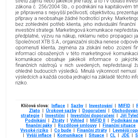
střetu zájmů nebo jakékoli jiné rady, a to i v oblasti inve
zákona č. 256/2004 Sb., o podnikání na kapitálovém t
je připravena s nejvyšší pečlivostí, objektivitou, prezent
přípravy a neobsahuje žádné hodnotící prvky. Marketin
bez zohlednění potřeb klienta, jeho individuální finanční
investiční strategii. Marketingová komunikace nepředstavu
předplatné, výzvu na nákup, reklamu nebo propagaci jak
Společnost XTB S.A., organizační složka nenese odpověd
opomenutí klienta, zejména za získání nebo zcizení fi
informací obsažených v této marketingové komunikaci
komunikace obsahuje jakékoli informace o jakýchko
finančních nástrojů v nich uvedených, nepředstavují
ohledně budoucích výsledků. Minulá výkonnost nemusí
výsledcích a každá osoba jednající na základě těchto info
riziko.
Klíčová slova:
Inflace
|
Sazby
|
Investování
|
MIFID
|
Zlato
|
Úrokové sazby
|
Doporučení
|
Obchodován
strategie
|
Investiční
|
Investiční doporučení
|
Jiří Tyle
Podnikání
|
Ztráty
|
Výhled
|
MiFID II
|
Podnikání na
finanční páky
|
Rozdílové smlouvy
|
Finanční situace
Vysoké riziko
|
Co bude
|
Finanční ztráty
|
Levnější rop
|
Vyšší inflace
|
Komunikace
|
Situace
|
CL
|
JDE
|
S