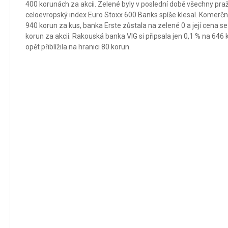
400 korunách za akcii. Zelené byly v poslední době všechny pražsk
celoevropský index Euro Stoxx 600 Banks spíše klesal. Komerční 
940 korun za kus, banka Erste zůstala na zelené 0 a její cena s
korun za akcii. Rakouská banka VIG si připsala jen 0,1 % na 646
opět přiblížila na hranici 80 korun.