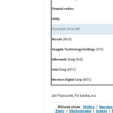
Finanční sektor
Utility
Nejsilnější akcie S&P
Mosaic
(MOS)
Seagate Technology Holdings
(STX)
Albemarle Corp
(ALB)
Intel Corp
(INTC)
Western Digital Corp
(WDC)
Jan Pazourek, Fio banka, a.s.
Klíčová slova:
Stříbro
|
Nasdaq
Zlato
|
Obchodování
|
Indexy
|