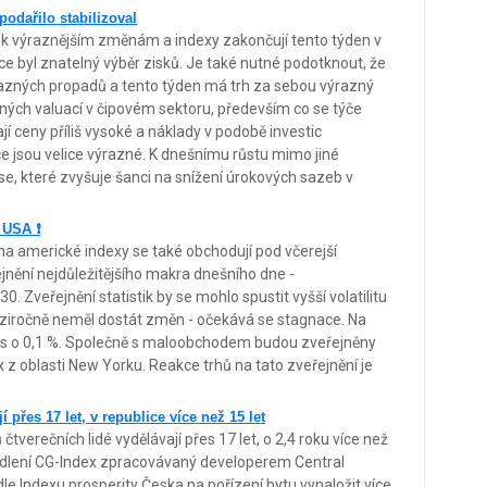
podařilo stabilizoval
k výraznějším změnám a indexy zakončují tento týden v
ce byl znatelný výběr zisků. Je také nutné podotknout, že
ýrazných propadů a tento týden má trh za sebou výrazný
ných valuací v čipovém sektoru, především co se týče
jí ceny příliš vysoké a náklady v podobě investic
ce jsou velice výrazné. K dnešnímu růstu mimo jiné
mse, které zvyšuje šanci na snížení úrokových sazeb v
 USA ❗
 na americké indexy se také obchodují pod včerejší
řejnění nejdůležitějšího makra dnešního dne -
 Zveřejnění statistik by se mohlo spustit vyšší volatilitu
ziročně neměl dostát změn - očekává se stagnace. Na
les o 0,1 %. Společně s maloobchodem budou zveřejněny
x z oblasti New Yorku. Reakce trhů na tato zveřejnění je
í přes 17 let, v republice více než 15 let
tverečních lidé vydělávají přes 17 let, o 2,4 roku více než
bydlení CG-Index zpracovávaný developerem Central
dle Indexu prosperity Česka na pořízení bytu vynaložit více