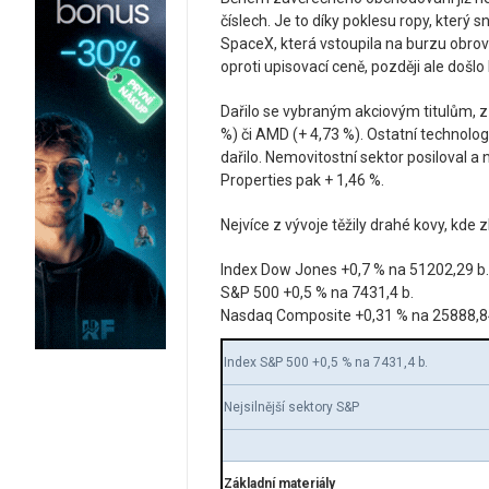
číslech. Je to díky poklesu ropy, který s
SpaceX, která vstoupila na burzu obro
oproti upisovací ceně, později ale došlo
Dařilo se vybraným akciovým titulům, z
%) či AMD (+ 4,73 %). Ostatní technologi
dařilo. Nemovitostní sektor posiloval a 
Properties pak + 1,46 %.
Nejvíce z vývoje těžily drahé kovy, kde 
Index Dow Jones +0,7 % na 51202,29 b.
S&P 500 +0,5 % na 7431,4 b.
Nasdaq Composite +0,31 % na 25888,8
Index S&P 500 +0,5 % na 7431,4 b.
Nejsilnější sektory S&P
Základní materiály