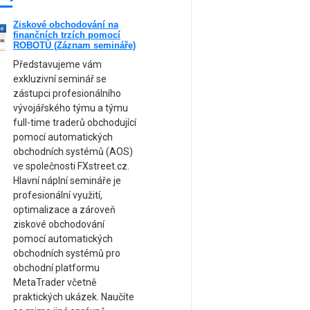
Ziskové obchodování na
ne
finančních trzích pomocí
am
ROBOTŮ (Záznam semináře)
Představujeme vám
exkluzivní seminář se
zástupci profesionálního
vývojářského týmu a týmu
full-time traderů obchodující
pomocí automatických
obchodních systémů (AOS)
ve společnosti FXstreet.cz.
Hlavní náplní semináře je
profesionální využití,
optimalizace a zároveň
ziskové obchodování
pomocí automatických
obchodních systémů pro
obchodní platformu
MetaTrader včetně
praktických ukázek. Naučíte