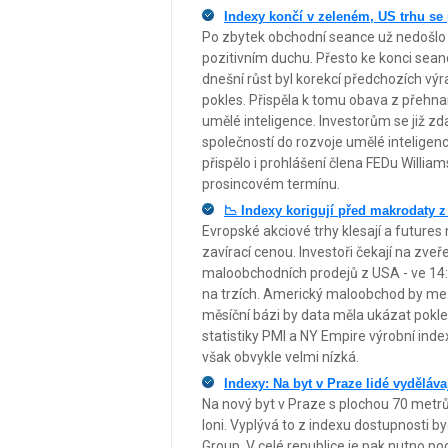
Indexy končí v zeleném, US trhu se 
Po zbytek obchodní seance už nedošlo 
pozitivním duchu. Přesto ke konci sean
dnešní růst byl korekcí předchozích v
pokles. Přispěla k tomu obava z přehna
umělé inteligence. Investorům se již zda
společností do rozvoje umělé inteligen
přispělo i prohlášení člena FEDu Willia
prosincovém termínu.
📉 Indexy korigují před makrodaty z
Evropské akciové trhy klesají a futures
zavírací cenou. Investoři čekají na zve
maloobchodních prodejů z USA - ve 14:30.
na trzích. Americký maloobchod by me
měsíční bázi by data měla ukázat pok
statistiky PMI a NY Empire výrobní inde
však obvykle velmi nízká.
Indexy: Na byt v Praze lidé vydělávaj
Na nový byt v Praze s plochou 70 metrů č
loni. Vyplývá to z indexu dostupnosti 
Group. V celé republice je pak nutno po