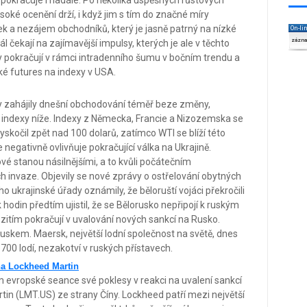
 pokračuje i nadále. Po několika úspěšných růstových
soké ocenění drží, i když jim s tím do značné míry
k a nezájem obchodníků, který je jasně patrný na nízké
On-li
zázn
čekají na zajímavější impulsy, kterých je ale v těchto
y pokračují v rámci intradenního šumu v bočním trendu a
ké futures na indexy v USA.
y zahájily dnešní obchodování téměř beze změny,
a indexy níže. Indexy z Německa, Francie a Nizozemska se
yskočil zpět nad 100 dolarů, zatímco WTI se blíží této
negativně ovlivňuje pokračující válka na Ukrajině.
ové stanou násilnějšími, a to kvůli počátečním
invaze. Objevily se nové zprávy o ostřelování obytných
o ukrajinské úřady oznámily, že běloruští vojáci překročili
hodin předtím ujistil, že se Bělorusko nepřipojí k ruským
itím pokračují v uvalování nových sankcí na Rusko.
Ruskem. Maersk, největší lodní společnost na světě, dnes
ž 700 lodí, nezakotví v ruských přístavech.
 na Lockheed Martin
 evropské seance své poklesy v reakci na uvalení sankcí
in (LMT.US) ze strany Číny. Lockheed patří mezi největší