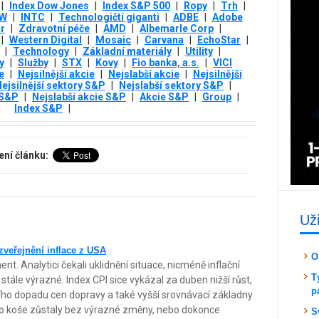
|
Index Dow Jones
|
Index S&P 500
|
Ropy
|
Trh
|
OW
|
INTC
|
Technologičtí giganti
|
ADBE
|
Adobe
r
|
Zdravotní péče
|
AMD
|
Albemarle Corp
|
|
Western Digital
|
Mosaic
|
Carvana
|
EchoStar
|
|
Technology
|
Základní materiály
|
Utility
|
y
|
Služby
|
STX
|
Kovy
|
Fio banka, a.s.
|
VICI
e
|
Nejsilnější akcie
|
Nejslabší akcie
|
Nejsilnější
ejsilnější sektory S&P
|
Nejslabší sektory S&P
|
 S&P
|
Nejslabší akcie S&P
|
Akcie S&P
|
Group
|
Index S&P
|
ení článku:
Už
zveřejnění inflace z USA
O
ent. Analytici čekali uklidnění situace, nicméně inflační
T
stále výrazné. Index CPI sice vykázal za duben nižší růst,
p
ího dopadu cen dopravy a také vyšší srovnávací základny
ího koše zůstaly bez výrazné změny, nebo dokonce
S