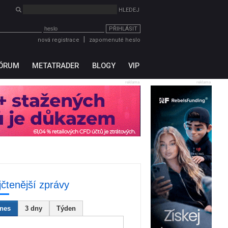
PŘIHLÁSIT
|
nová registrace
zapomenuté heslo
ÓRUM
METATRADER
BLOGY
VIP
reklama
reklama
jčtenější zprávy
nes
3 dny
Týden