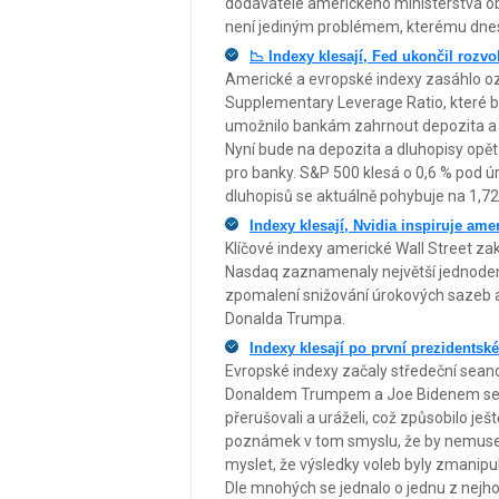
dodavatele amerického ministerstva obr
není jediným problémem, kterému dnes 
📉 Indexy klesají, Fed ukončil rozv
Americké a evropské indexy zasáhlo oz
Supplementary Leverage Ratio, které b
umožnilo bankám zahrnout depozita a 
Nyní bude na depozita a dluhopisy opět
pro banky. S&P 500 klesá o 0,6 % pod ú
dluhopisů se aktuálně pohybuje na 1,72
Indexy klesají, Nvidia inspiruje am
Klíčové indexy americké Wall Street za
Nasdaq zaznamenaly největší jednodenní
zpomalení snižování úrokových sazeb a
Donalda Trumpa.
Indexy klesají po první prezidentsk
Evropské indexy začaly středeční sean
Donaldem Trumpem a Joe Bidenem se u
přerušovali a uráželi, což způsobilo ješ
poznámek v tom smyslu, že by nemusel 
myslet, že výsledky voleb byly zmanipu
Dle mnohých se jednalo o jednu z nejhor