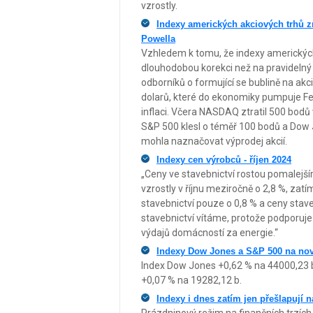
vzrostly.
Indexy amerických akciových trhů z
Powella
Vzhledem k tomu, že indexy amerických 
dlouhodobou korekci než na pravideln
odborníků o formující se bublině na akci
dolarů, které do ekonomiky pumpuje Fe
inflaci. Včera NASDAQ ztratil 500 bodů
S&P 500 klesl o téměř 100 bodů a Dow 
mohla naznačovat výprodej akcií.
Indexy cen výrobců - říjen 2024
„Ceny ve stavebnictví rostou pomalejš
vzrostly v říjnu meziročně o 2,8 %, za
stavebnictví pouze o 0,8 % a ceny staveb
stavebnictví vítáme, protože podporuje
výdajů domácností za energie.“
Indexy Dow Jones a S&P 500 na n
Index Dow Jones +0,62 % na 44000,23 
+0,07 % na 19282,12 b.
Indexy i dnes zatím jen přešlapují n