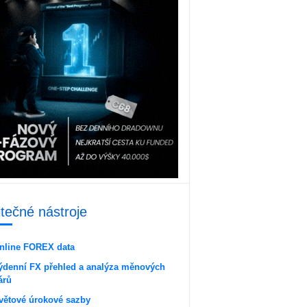
itečné nástroje
nline FOREX data
ýdenní FX přehled a analýza měnových
árů
větové úrokové sazby