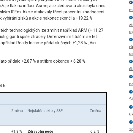
nižuje tlak na inflaci. Asi nejvíce sledovaná akcie byla dnes
m
vským IPEm. Akcie atakovaly třicetiprocentní zhodnocení
 k vybírání zisků a akcie nakonec skončila +19,22 %.
zt
 těch technologických lze zmínit například ARM (+ 11,27
o
čtí giganti spíše ztrácely. Defenzivním titulům se též
například Realty Income přidal slušných +1,28 % , Vici
rů
os
zlato přidalo +2,87 % a stříbro dokonce + 6,28 %.
č
p
4 b.
S
Změna
Nejslabší sektory S&P
Změna
u
z
+1,8 %
Zdravotní péče
-0,2 %