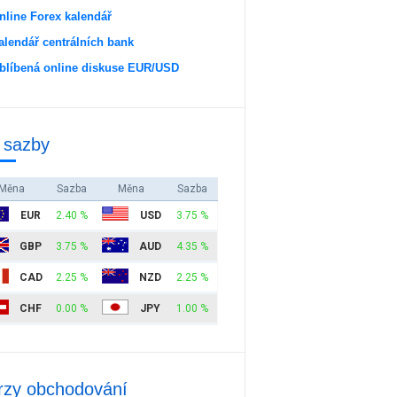
nline Forex kalendář
alendář centrálních bank
blíbená online diskuse EUR/USD
 sazby
Měna
Sazba
Měna
Sazba
EUR
2.40 %
USD
3.75 %
GBP
3.75 %
AUD
4.35 %
CAD
2.25 %
NZD
2.25 %
CHF
0.00 %
JPY
1.00 %
rzy obchodování