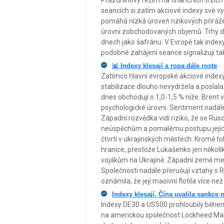
Prázdninový režim na finančních trzích
seancích si zatím akciové indexy své vy
pomáhá nízká úroveň rizikových přiráže
úrovni zobchodovaných objemů. Trhy dál 
dnech jako šafránu. V Evropě tak index
podobné zahájení seance signalizují ta
📊 Indexy klesají a ropa dále roste
Zatímco hlavní evropské akciové index
stabilizace dlouho nevydržela a poslal
dnes obchodují o 1,0-1,5 % níže. Brent v
psychologické úrovni. Sentiment nadále 
Západní rozvědka vidí riziko, že se Rus
neúspěchům a pomalému postupu jejich 
čtvrtí v ukrajinských městech. Kromě toh
hranice, přestože Lukašenko jen několik 
vojákům na Ukrajině. Západní země mez
Společnosti nadále přerušují vztahy s 
oznámila, že její masivní flotila více ne
Indexy klesají, Čína uvalila sankce
Indexy DE30 a US500 prohloubily během
na americkou společnost Lockheed Mart