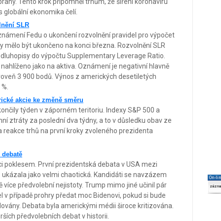
any. Tento krok připomněl trhům, že šíření koronaviru
globální ekonomika čelí.
olnění SLR
námení Fedu o ukončení rozvolnění pravidel pro výpočet
y mělo být ukončeno na konci března. Rozvolnění SLR
dluhopisy do výpočtu Supplementary Leverage Ratio.
 nahlíženo jako na aktiva. Oznámení je negativní hlavně
roveň 3 900 bodů. Výnos z amerických desetiletých
 %.
erické akcie ke změně směru
končily týden v záporném teritoriu. Indexy S&P 500 a
 ztráty za poslední dva týdny, a to v důsledku obav ze
 reakce trhů na první kroky zvoleného prezidenta
é debatě
ci poklesem. První prezidentská debata v USA mezi
kázala jako velmi chaotická. Kandidáti se navzázem
On-li
tě více předvolební nejistoty. Trump mimo jiné učinil pár
zázn
v případě prohry předat moc Bidenovi, pokud si bude
lovány. Debata byla americkými médii široce kritizována.
ších předvolebních debat v historii.