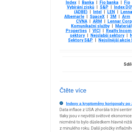
Index
|
Banka
|
Fio banka
|
Fio
Vybírání zisků
|
S&P
|
Index D
(ADBE)
|
Intel
|
LEN
|
Lenna
Albemarle
|
SpaceX
|
3М
|
Arm
CVNA
|
ARM
|
Lennar Corp
Komunikační služby
|
Materiál
Properties
|
VICI
|
Realty Incom
sektory
|
Nejslabší sektory
|
N
Sektory S&P
|
Nejsilnější akcie
Sdíl
Čtěte více
Indexy a kryptoměny korigovaly po 
Data inflace z USA zhoršila tržní sentim
tlaky jsou v největší světové ekonomice 
nicméně to bylo důsledkem hlavně nižš
z minulého roku. Další položky inflačn