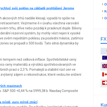
O
rychlují svůj pokles na základě prohlášení Jerome
K
akciových trhů nadále klesají, vypadá to spíše na
O
ý retracement. Vezmeme-li v úvahu všechna varování
ovém trhu, dříve nebo později k prasknutí dojde. Biliony
derální rezervní systém, by mohly vést nejen k vysoké
 ve svém největším poklesu za poslední měsíce, zatímco
FX
Jones se propadl o 500 bodů. Tato silná dynamika by
ím tempem než celková inflace. Spotřebitelské ceny
tímco ceny materiálů a výrobků spotřebovávaných ve
ních prací o 2,3 %. Pomalejší a stabilní růst cen ve
 zvýšený zájem o rekonstrukce, které vedou ke snížení
ových maximech
b. S&P 500 +0,44 % na 5999,38 b. Nasdaq Composite
a místě, euro mírně ztrácí
Ku