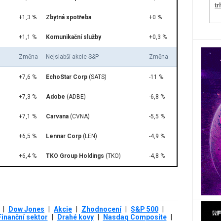
tr
+1,3 %
Zbytná spotřeba
+0 %
+1,1 %
Komunikační služby
+0,3 %
Změna
Nejslabší akcie S&P
Změna
+7,6 %
EchoStar Corp
(SATS)
-11 %
+7,3 %
Adobe
(ADBE)
-6,8 %
+7,1 %
Carvana
(CVNA)
-5,5 %
+6,5 %
Lennar Corp
(LEN)
-4,9 %
+6,4 %
TKO Group Holdings
(TKO)
-4,8 %
|
Dow Jones
|
Akcie
|
Zhodnocení
|
S&P 500
|
Finanční sektor
|
Drahé kovy
|
Nasdaq Composite
|