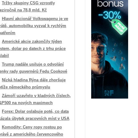
Tržby skupiny CSG vzrostly
eziročně na 78,8 mld. Kč
Hlavní akcionář Volkswagenu je ve
rátě, automobilku vyzval k rychlým
patřením
Americké akcie zakončily týden
stem, dolar po datech z trhu práce
labil
Trump nadále usiluje o odvolání
lenky rady guvernérů Fedu Cookové
Nízká hladina Rýna dále zhoršuje
otíže německého průmyslu
Zámoří uzavřelo v kladných číslech,
&P500 na nových maximech
Forex: Dolar oslabuje poté, co data
kázala úbytek pracovních míst v USA
Komodity: Ceny ropy rostou po
právě z amerického červencového