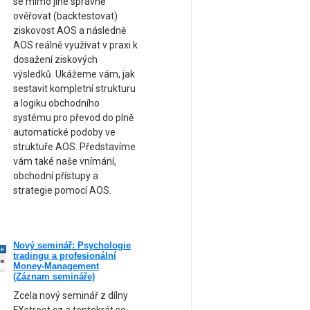
se mimo jiné správně
ověřovat (backtestovat)
ziskovost AOS a následně
AOS reálně využívat v praxi k
dosažení ziskových
výsledků. Ukážeme vám, jak
sestavit kompletní strukturu
a logiku obchodního
systému pro převod do plně
automatické podoby ve
struktuře AOS. Představíme
vám také naše vnímání,
obchodní přístupy a
strategie pomocí AOS.
Nový seminář: Psychologie
ne
tradingu a profesionální
am
Money-Management
(Záznam semináře)
Zcela nový seminář z dílny