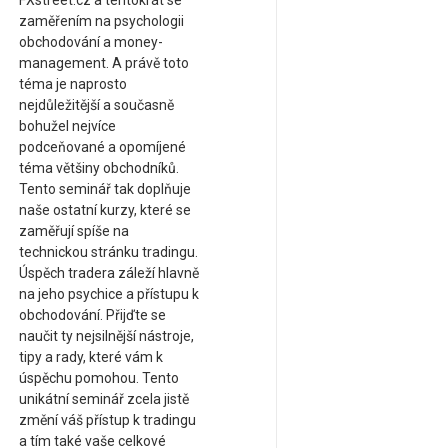
FXstreet.cz a tentokrát se
zaměřením na psychologii
obchodování a money-
management. A právě toto
téma je naprosto
nejdůležitější a současně
bohužel nejvíce
podceňované a opomíjené
téma většiny obchodníků.
Tento seminář tak doplňuje
naše ostatní kurzy, které se
zaměřují spíše na
technickou stránku tradingu.
Úspěch tradera záleží hlavně
na jeho psychice a přístupu k
obchodování. Přijďte se
naučit ty nejsilnější nástroje,
tipy a rady, které vám k
úspěchu pomohou. Tento
unikátní seminář zcela jistě
změní váš přístup k tradingu
a tím také vaše celkové