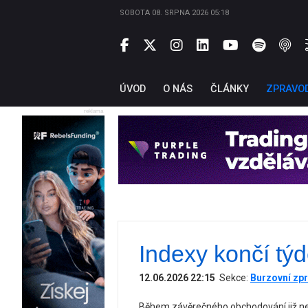
SOBOTA 08. SRPNA 2026 05:18
ÚVOD
O NÁS
ČLÁNKY
ZPRAVO
reklama
Indexy končí tý
12.06.2026 22:15
Sekce:
Burzovní zpr
Během závěrečného obchodování již ne