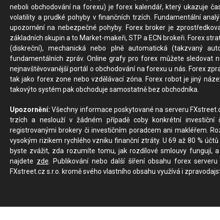
neboli obchodování na forexu) je forex kalendář, který ukazuje č
volatility a prudké pohyby v finančních trzích. Fundamentální ana
upozornění na nebezpečné pohyby. Forex broker je zprostředkov
základních skupin a to Market-makeři, STP a ECN brokeři. Forex stra
(diskreční), mechanická nebo plně automatická (takzvaný aut
fundamentálních zpráv. Online grafy pro forex můžete sledovat na 
nejnavštěvovanější portál o obchodování na forexu u nás. Forex zprav
tak jako forex zone nebo vzdělávací zóna. Forex robot je jiný náz
takovýto systém pak obchoduje samostatně bez obchodníka.
Upozornění:
Všechny informace poskytované na serveru FXstreet.cz
trzích a neslouží v žádném případě coby konkrétní investiční č
registrovanými brokery či investičním poradcem ani makléřem. Rozd
vysokým rizikem rychlého vzniku finanční ztráty. U 69 až 80 % účtů 
byste zvážit, zda rozumíte tomu, jak rozdílové smlouvy fungují, a
najdete
zde
. Publikování nebo další šíření obsahu forex serveru
FXstreet.cz s.r.o. kromě svého vlastního obsahu využívá i zpravodajs