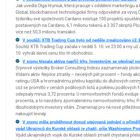
Jak uvedla Olga Hryniuk, která pracuje v oddělení marketingu a
Global, blockchainové technologické firmy odpovědné za vývoj C
týdeníku své společnosti Cardano existuje 100 projektů spuště
postavených na Cardano, 6,1 milionu tokenů a 3 307 skriptů Plu
více než 50,3 milionu transakcí.
V soutěži XTB Trading Cup bylo od neděle zrealizováno již 
Soutěž XTB Trading Cup začala v neděli 5. 10. ve 23:00 a my už 
10. vyhráli denní cenu tito tři obchodníci...
V srpnu klesala aktiva napříč trhy. Investorům se otevírají no
Srpnové výsledky Broker Consulting Indexu zaznamenaly ploš
třídami aktiv. Nejvíce ztratily – necelých pět procent – fondy akci
ratingu USA a hromadnému přelivu kapitálu do dluhových cenných
což se promítlo v cenách podílových listů a poklesu podílových 
odepsaly minus 3,72 procenta. U nemovitostních fondů eviduje 
procenta, a to navzdory zpomalenému nemovitostnímu trhu. Pok
dlouhodobými investory vítáni. Znamenají pro ně nové příležito
nakoupit levněji.
V srpnu měla proběhnout dosud utajovaná jednání o příměř
vpád Ukrajinců do Kurské oblasti je zhatil, píše Washington Pos
Vpád ukrajinských vojsk do Kurské oblasti zmařil chystaná přel