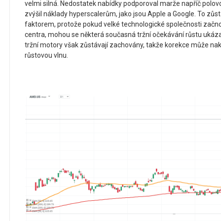
velmi silná. Nedostatek nabídky podporoval marže napříč polo
zvýšil náklady hyperscalerům, jako jsou Apple a Google. To zůs
faktorem, protože pokud velké technologické společnosti zač
centra, mohou se některá současná tržní očekávání růstu ukázat j
tržní motory však zůstávají zachovány, takže korekce může nako
růstovou vlnu.