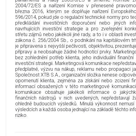
2004/72/ES a nařízení Komise v přenesené pravomo
března 2016, kterým se doplňuje nařízení Evropskéh
596/2014, pokud jde o regulační technické normy pro tec
předkládání investičních doporučení nebo jiných in
navrhujících investiční strategie a pro zveřejnění ko
střetu zájmů nebo jakékoli jiné rady, a to i v oblasti inve
zákona č. 256/2004 Sb., o podnikání na kapitálovém t
je připravena s nejvyšší pečlivostí, objektivitou, prezent
přípravy a neobsahuje žádné hodnotící prvky. Marketin
bez zohlednění potřeb klienta, jeho individuální finanční
investiční strategii. Marketingová komunikace nepředstavu
předplatné, výzvu na nákup, reklamu nebo propagaci jak
Společnost XTB S.A., organizační složka nenese odpověd
opomenutí klienta, zejména za získání nebo zcizení fi
informací obsažených v této marketingové komunikaci
komunikace obsahuje jakékoli informace o jakýchko
finančních nástrojů v nich uvedených, nepředstavují
ohledně budoucích výsledků. Minulá výkonnost nemusí
výsledcích a každá osoba jednající na základě těchto info
riziko.