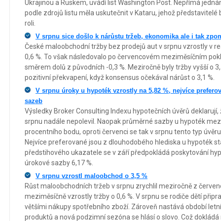
Ukrajinou a Ruskem, uvádí list Washington Post. Nepřímá jedn
podle zdrojů listu měla uskutečnit v Kataru, jehož představitelé
roli.
V srpnu sice došlo k nárůstu tržeb, ekonomika ale i tak zpo
České maloobchodní tržby bez prodejů aut v srpnu vzrostly v 
0,6 %. To však následovalo po červencovém meziměsíčním pokles
směrem dolů z původních -0,3 %. Meziročně byly tržby vyšší o 3
pozitivní překvapení, když konsensus očekával nárůst o 3,1 %.
V srpnu úroky u hypoték vzrostly na 5,82 %, nejvíce preferova
sazeb
Výsledky Broker Consulting Indexu hypotečních úvěrů deklarují,
srpnu nadále nepolevil. Naopak průměrné sazby u hypoték mezi
procentního bodu, oproti červenci se tak v srpnu tento typ úvěru
Nejvíce preferované jsou z dlouhodobého hlediska u hypoték stá
předstihového ukazatele se v září předpokládá poskytování hypoté
úrokové sazby 6,17 %.
V srpnu vzrostl maloobchod o 3,5 %
Růst maloobchodních tržeb v srpnu zrychlil meziročně z červen
meziměsíčně vzrostly tržby o 0,6 %. V srpnu se rodiče dětí připra
většími nákupy spotřebního zboží. Zároveň nastává období letn
produktů a nová podzimní sezóna se hlásí o slovo. Což dokládá 