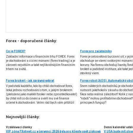
Forex - doporučené články:
Co je FOREX?
Forex pro začátečníky
Základní informace o finančním trhu FOREX. Forex
Forex je celosvětová burzovní síť, v jej
je obchodování s cizími měnami (forex trading) a je
obchoduje se všemi světovými měnami,
zároveň největším a také nejlikvidnějším finančním
koruny. Na forexu obchodují banky, fondy
trhem na světě.
brokeři a podobné instituce, ale také jedn
otevřený všem.
Forex brokeři - jak správně vybrat
V podstatě každého, kdo by chtěl obchodovat forex,
Snem některých obchodníků je obchodo
čeká jednou rozhodování o tom, s jakým brokerem
nutnosti jakéhokoliv zásahu do obchod
(přeloženo jako makléř/broker nebo zprostředkovatel)
fikce nebo reálná záležitost? Kolik z nás
by chtěl mít co do činění a svěřil mu své finance
"roboti" mohou profitabilně obchodovat
určené k obchodování. Velmi rád bych vám přiblížil
principech fungují?
problematiku výběru brokera, rozdíl mezi
jednotlivými typy brokerů a v neposlední řadě uvedu
několik příkladů nejznámějších z nich.
Nejnovější články:
Vzdělávací články
Denní kalendář udál
VIP zóna FXstreet.cz v červenci 2026 byla pro klienty opět zisková
V USA bude mít slo