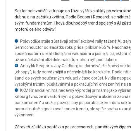
Sektor polovodičů vstupuje do fáze vyšší volatility po velmi siln
dubnu a na začátku května. Podle Seaport Research se některé
svým fundamentům, i když dlouhodobý trend spojený s AI zůstá
motorů celého odvětví.
Polovodiče stále zůstávají páteří akciové rally tažené AI, ze
Semiconductor od začátku roku přidal přibližně 65 %. Nadcházej
společnostem s realističtějšími valuacemi a jasnější trajektorií r
už se očekávání blíží dokonalosti, mohou být pod tlakem.
Analytik Seaportu Jay Goldberg se domnívá, že čipový sekto
„choppy“, tedy nervóznější a náchylnější ke korekcím. Podle něj m
šanci do svých současných valuací v čase dorůst. Nvidia naop
vysokými tržními očekáváními a pokračujícími omezeními na st
KKM Financial vnímá nedávný výprodej primárně jako vybírání z
Killburg tvrdí, že investoři nyní s polovodičovými akciemi zachá
bankomatem“ a snižují pozice, aby po parabolickém růstu sektoru
nemusí nutně signalizovat konec trendu, ale spíše snahu uzam
výkonnosti.
Zároveň zůstává poptávka po procesorech, paměťových čipech