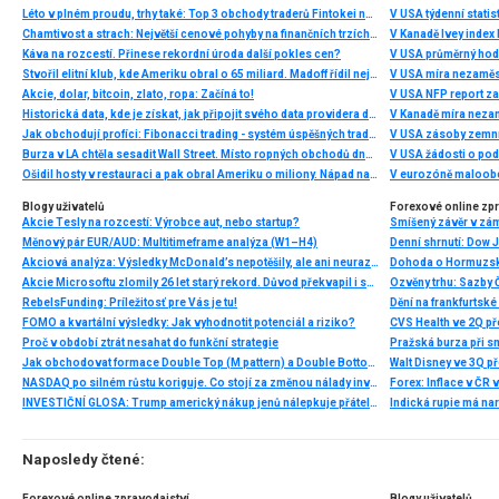
Léto v plném proudu, trhy také: Top 3 obchody traderů Fintokei na indexech a zlatě
V USA týdenní statist
Chamtivost a strach: Největší cenové pohyby na finančních trzích (červenec 2026)
V Kanadě Ivey index
Káva na rozcestí. Přinese rekordní úroda další pokles cen?
V USA průměrný hod
Stvořil elitní klub, kde Ameriku obral o 65 miliard. Madoff řídil největší Ponzi dějin
V USA míra nezaměs
Akcie, dolar, bitcoin, zlato, ropa: Začíná to!
V USA NFP report z
Historická data, kde je získat, jak připojit svého data providera do MultiCharts a proč je budeme potřebovat? (4. díl)
V Kanadě míra neza
Jak obchodují profíci: Fibonacci trading - systém úspěšných traderů
V USA zásoby zemní
Burza v LA chtěla sesadit Wall Street. Místo ropných obchodů dnes místem duní basy
V USA žádosti o po
Ošidil hosty v restauraci a pak obral Ameriku o miliony. Nápad na obří podvod dostal Ponzi náhodou
V eurozóně maloobc
Blogy uživatelů
Forexové online zp
Akcie Tesly na rozcestí: Výrobce aut, nebo startup?
Smíšený závěr v zá
Měnový pár EUR/AUD: Multitimeframe analýza (W1–H4)
Akciová analýza: Výsledky McDonald’s nepotěšily, ale ani neurazily. Jakou vizi společnost prezentovala?
Dohoda o Hormuzské
Akcie Microsoftu zlomily 26 let starý rekord. Důvod překvapil i samotné investory
RebelsFunding: Príležitosť pre Vás je tu!
FOMO a kvartální výsledky: Jak vyhodnotit potenciál a riziko?
Proč v období ztrát nesahat do funkční strategie
Pražská burza při s
Jak obchodovat formace Double Top (M pattern) a Double Bottom (W pattern)
NASDAQ po silném růstu koriguje. Co stojí za změnou nálady investorů?
INVESTIČNÍ GLOSA: Trump americký nákup jenů nálepkuje přátelstvím. Pravda je jinde
Naposledy čtené:
Forexové online zpravodajství
Blogy uživatelů