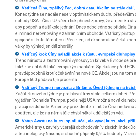
Vstřícná Čína, trpělivý Fed, dobrá data. Akciím se stále daří,
Konec týdne se nadále nese v optimistickém duchu především
dohody USA - Čína. Už včera tisk přinesl zprávy, že americká str
aby podpořila další kolo jednání. Dnes odpoledne se přidala Čín
eliminaci nerovnováhy v zahraničním obchodě. Vstřícný přístup 
spojené s tímto tématem. Přece jen, od ekonomik se čeká zpoma
války by výhled jen dál zhoršily.
Vstřícný krok Číny naladil akcie k růstu, evropské dluhopisy
Trend nárůstu a zestrmování výnosových křivek v Evropě se pře
takže se dál daří také evropským bankám. Spekulace před ECB js
pravděpodobně krotí očekávání na nové QE. Akcie jsou na tom a
Europe 600 přidává 0,6 procenta.
Vstřícný Trump i nervozita z Británie. Úvod týdne je na trzíc
Začátek nového týdne je pro hlavní trhy stále celkem dobrý. Př
vyjádření Donalda Trumpa, podle nějž USA možná nová cla neb
pracují na dohodě. Americký prezident zmínil, že Čína nedávn
opatření, ale že na něm stále chybí několik důležitých věcí.
Vstup Avastu na burzu splnil účel, ale vývoj kurzu akcií příli
Americké trhy uzavřely včerejší obchodování v ziscích. Index D
a technologický Nasdaq si shodně připsaly 0,9 % hodnoty. V rám