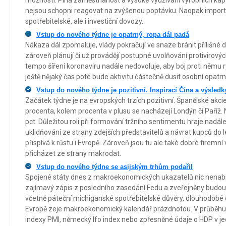
nejsou schopni reagovat na zvýšenou poptávku. Naopak importní
spotřebitelské, ale i investiční dovozy.
Vstup do nového týdne je opatrný, ropa dál padá
Nákaza dál zpomaluje, vlády pokračují ve snaze bránit přílišné 
zároveň plánují či už provádějí postupné uvolňování protivirový
tempo šíření koronaviru nadále nedovoluje, aby boj proti němu ry
ještě nějaký čas poté bude aktivitu částečně dusit osobní opatrn
Vstup do nového týdne je pozitivní. Inspirací Čína a výsledk
Začátek týdne je na evropských trzích pozitivní. Španělské akci
procenta, kolem procenta v plusu se nacházejí Londýn či Paříž
pct. Důležitou roli při formování tržního sentimentu hraje nadál
uklidňování ze strany zdejších představitelů a návrat kupců do le
přispívá k růstu i Evropě. Zároveň jsou tu ale také dobré firemní
přicházet ze strany makrodat.
Vstup do nového týdne se asijským trhům podařil
Spojené státy dnes z makroekonomických ukazatelů nic nenabí
zajímavý zápis z posledního zasedání Fedu a zveřejněny budou 
včetně páteční michiganské spotřebitelské důvěry, dlouhodobé o
Evropě zeje makroekonomický kalendář prázdnotou. V průběhu 
indexy PMI, německý Ifo index nebo zpřesněné údaje o HDP v j