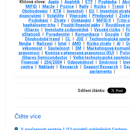
Klíčová slova:
Apple
|
Analytik
|
ETF
|
Poptávka
|
Akc
MIFID
|
Marže
|
Pozice
|
Rally
|
Riziko
|
Trend
|
Obchodování
|
XTB
|
Investoři
|
EU
|
Investiční strat
doporučení
|
Volatility
|
Výprodej
|
Předpověď
|
Zisky
Podnikání
|
Ztráty
|
Očekávání
|
MiFID II
|
Tržní 
kapitálovém trhu
|
Použití finanční páky
|
Rozdílové s
iShares
|
Investujte zodpovědně
|
Vysoké riziko
|
Fi
xStation5
|
Poradenství
|
Komunikace
|
Google
|
Si
Dlouhodobý trend
|
CL
|
JDE
|
Technologické spole
Nvidia
|
Nařízení
|
Intel
|
AMD
|
Riziko ztráty
|
AI
|
O
výkonnost
|
Společnost
|
3М
|
Marketingová komuni
pravomoci
|
Komise v přenesené pravomoci (EU)
|
Polo
iShares Semiconductor
|
Velké technologické společno
Financial
|
256/2004
|
Odpovědnost
|
Směrnice
|
Inv
centra
|
Náklady
|
Research
|
Seaport Research
|
Se
parlamentu
|
Sdílení článku:
Čtěte více
V současnosti existuje 1 113 projektů poháněných Cardano