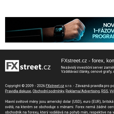
FXstreet.cz - forex, ko
Nezávislý investiční server zaměř
Vzdělávací články, cenové grafy,
Copyright © 2009 - 2026
FXstreet.cz
s.r.o. - Závazná pravidla pro p
Pravidla diskuse
,
Obchodní podmínky
,
Reklama/Advertising
,
RSS
,
Vý
Hlavní světové měny jsou americký dolar (USD), euro (EUR), britská 
světě, na kterém se obchoduje s měnami. Forex nemá žádné centrál
obchodník na forexu, který vydělává na pohyb měn, respektive na v