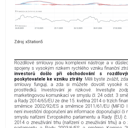
Zdroj: xStation5
Rozdílové smlouvy jsou komplexní nástroje a v důsledk
spojeny s vysokým rizikem rychlého vzniku finanční ztr
investorů došlo při obchodování s rozdílov
poskytovatele ke vzniku ztráty
. Měli byste zvážit, zd
smlouvy fungují, a zda si můžete dovolit vysoké riz
prostředků. Investování je rizikové. Investujte zo
marketingovou komunikací ve smyslu čl. 24 odst. 3 sm
a Rady 2014/65/EU ze dne 15. května 2014 o trzích finan
směrnice 2002/92/ES a směrnice 2011/61/EU (MiFID I
není investiční doporučení ani informace doporučující či na
smyslu nařízení Evropského parlamentu a Rady (EU) č
2014 o zneužívání trhu (nařízení o zneužívání trhu) a 
parlamentu a Rady 2003/6/ES a směrnic Komise 2