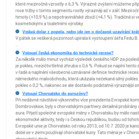
které meziročně vzrostly o 6,3 %. Výrazné zvýšení můžeme při
roce tržby v tomto segmentu rostly výrazněji až v září. Meziroč
hmoty (+10,9 %) a nepotravinářské zboží (+4,1 %). Tradičně si v
kosmetickými a toaletními výrobky.
Vstává dolar z popela, nebo jde jen o dočasné uzavírání krá
V pátek se veškerá pozornost upírala k vystoupení šéfa Fedu B.
...
Vstoupí česká ekonomika do technické recese?
Za několik málo minut vychází výsledek českého HDP za posledn
je pokles, mezičtvrtletně zhruba o 0,6 %. Pokud se naplní tent
v řadě a naplnění všeobecně uznávané definice technické recese.
německého maloobchodu, která ukázala nečekaně silný pokles.
pokles o 0,2 %, nakonec se ale dostavilo podstatně výraznější sní
Vstoupí Chorvatsko do eurozóny?
Při nedávné návštěvě výkonného více prezidenta Evropské kom
Dombrovskise, byly s chorvatskými partnery detailně probírány 
eura. Přijetí společné evropské měny v Chorvatsku by mělo nast
ekonomické aktivity, tedy i s Českou republikou, budou od toho
Evropské unie je Chorvatsko od roku 2013, od 10.7. 2020 je ka
době se v zemi používají chorvatské kuny. Tato měna je v Chorvat
chorvatský dinár.