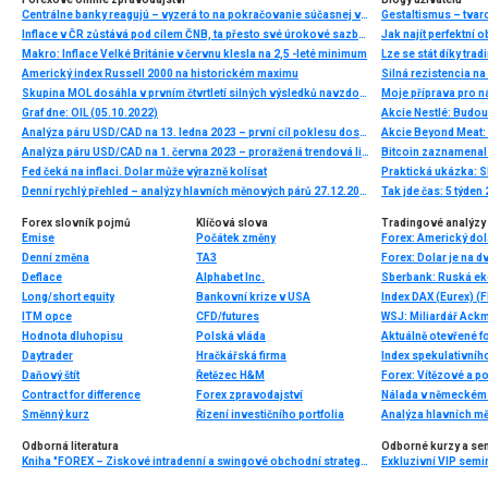
Centrálne banky reagujú – vyzerá to na pokračovanie súčasnej vlny globálneho uvoľňovania
Gestaltismus – tva
Inflace v ČR zůstává pod cílem ČNB, ta přesto své úrokové sazby snižovat nebude. Obává se inflačních tlaků ve službách a obecněji v jádrových položkách
Jak najít perfektní o
Makro: Inflace Velké Británie v červnu klesla na 2,5 -leté minimum
Lze se stát díky tra
Americký index Russell 2000 na historickém maximu
Skupina MOL dosáhla v prvním čtvrtletí silných výsledků navzdory náročnému geopolitickému prostředí a krizím v dodávkách energií
Moje příprava pro ná
Graf dne: OIL (05.10.2022)
Akcie Nestlé: Budou
Analýza páru USD/CAD na 13. ledna 2023 – první cíl poklesu dosažen
Akcie Beyond Meat: 
Analýza páru USD/CAD na 1. června 2023 – proražená trendová linie a potenciál dalšího poklesu
Bitcoin zaznamenal 
Fed čeká na inflaci. Dolar může výrazně kolísat
Praktická ukázka: Sk
Denní rychlý přehled – analýzy hlavních měnových párů 27.12.2013
Tak jde čas: 5 týden
Forex slovník pojmů
Klíčová slova
Tradingové analýzy 
Emise
Počátek změny
Denní změna
TA3
Deflace
Alphabet Inc.
Sberbank: Ruská ek
Long/short equity
Bankovní krize v USA
Index DAX (Eurex) (F
ITM opce
CFD/futures
Hodnota dluhopisu
Polská vláda
Aktuálně otevřené f
Daytrader
Hračkářská firma
Index spekulativníh
Daňový štít
Řetězec H&M
Forex: Vítězové a p
Contract for difference
Forex zpravodajství
Nálada v německém 
Směnný kurz
Řízení investičního portfolia
Analýza hlavních m
Odborná literatura
Odborné kurzy a se
Kniha "FOREX – Ziskové intradenní a swingové obchodní strategie" od Kathy Lien vychází v češtině!
Exkluzivní VIP semi