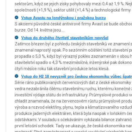
sektorům, když se jejich zisky pohybovaly mezi 0,4 až 1,9 %. Ne
společnosti (+1,9 %), sektor utilit (+1,4 %) a technologické firmy 
Vstup Avastu na londýnskou i pražskou burzu
S akciemi původně české antivirové firmy Avast se bude obcho
burze. Od 14. května jsou ...
Vstup do druhého čtvrtletí stavebníkům nevyšel
Zatímco březen byl z pohledu českých stavebníků ve znamení s
znamenal naprostý opak. Po sezónním očištění totiž stavební 
propadla o 5,0 %, když byl výrazný pokles zaznamenán v obou 
stavitelství spadlo o 4,3 % meziměsíčně, inženýrské pak dokonc
čtyři měsíce roku tak stavební produkce letos klesá.
Vstup do H2 18 nevyzněl pro českou ekonomiku vůbec špat
Série ráno publikovaných červencových dat z české ekonomiky
vedra nezabránila čilému stavebnímu ruchu, kterému konečně 
investiční výdaje státu do infrastruktury. Průmyslové produkci
chladit znamenala, že na červencovém růstu průmyslové produk
výroba a rozvod elektřiny, plynu, tepla a klimatizovaného vzduch
produkce jaderných elektráren, která byla naopak v loňském červ
odstávkami. V souladu s očekáváním vykázala bilance zahranič
první letošní schodek. Tady se ukazuje, že česká ekonomika nar
možností. Plná zaměstnanost a vysoké využívání výrobních kapa