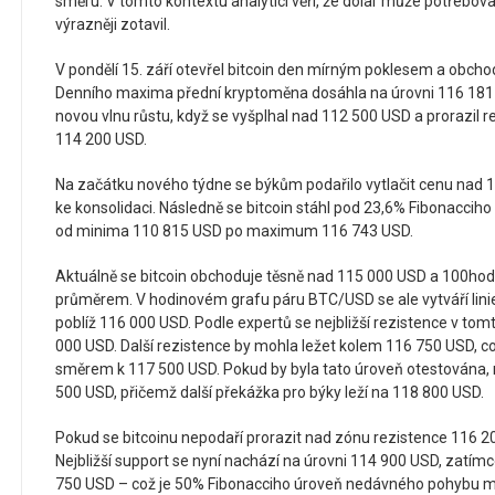
směru. V tomto kontextu analytici věří, že dolar může potřebova
výrazněji zotavil.
V pondělí 15. září otevřel bitcoin den mírným poklesem a obch
Denního maxima přední kryptoměna dosáhla na úrovni 116 181 U
novou vlnu růstu, když se vyšplhal nad 112 500 USD a prorazil 
114 200 USD.
Na začátku nového týdne se býkům podařilo vytlačit cenu nad 1
ke konsolidaci. Následně se bitcoin stáhl pod 23,6% Fibonacci
od minima 110 815 USD po maximum 116 743 USD.
Aktuálně se bitcoin obchoduje těsně nad 115 000 USD a 100
průměrem. V hodinovém grafu páru BTC/USD se ale vytváří linie 
poblíž 116 000 USD. Podle expertů se nejbližší rezistence v to
000 USD. Další rezistence by mohla ležet kolem 116 750 USD, c
směrem k 117 500 USD. Pokud by byla tato úroveň otestována, 
500 USD, přičemž další překážka pro býky leží na 118 800 USD.
Pokud se bitcoinu nepodaří prorazit nad zónu rezistence 116 2
Nejbližší support se nyní nachází na úrovni 114 900 USD, zatím
750 USD – což je 50% Fibonacciho úroveň nedávného pohybu m