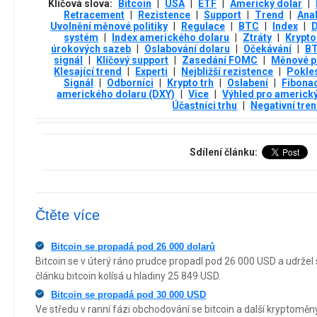
Klíčová slova:
Bitcoin
|
USA
|
ETF
|
Americký dolar
|
Retracement
|
Rezistence
|
Support
|
Trend
|
Anal
Uvolnění měnové politiky
|
Regulace
|
BTC
|
Index
|
D
systém
|
Index amerického dolaru
|
Ztráty
|
Krypt
úrokových sazeb
|
Oslabování dolaru
|
Očekávání
|
B
signál
|
Klíčový support
|
Zasedání FOMC
|
Měnové po
Klesající trend
|
Experti
|
Nejbližší rezistence
|
Pokle
Signál
|
Odborníci
|
Krypto trh
|
Oslabení
|
Fibona
amerického dolaru (DXY)
|
Vice
|
Výhled pro americký
Účastníci trhu
|
Negativní tre
Sdílení článku:
Čtěte více
Bitcoin se propadá pod 26 000 dolarů
Bitcoin se v úterý ráno prudce propadl pod 26 000 USD a udržel s
článku bitcoin kolísá u hladiny 25 849 USD.
Bitcoin se propadá pod 30 000 USD
Ve středu v ranní fázi obchodování se bitcoin a další kryptom