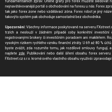
fundamentálních zpráv. Online grafy pro forex můžete sledovat na 
nejnavštěvovanější portál o obchodování na forexu u nás. Forex zprav
tak jako forex zone nebo vzdělávací zóna. Forex robot je jiný náz
takovýto systém pak obchoduje samostatně bez obchodníka.
Upozornění:
Všechny informace poskytované na serveru FXstreet.cz
trzích a neslouží v žádném případě coby konkrétní investiční č
registrovanými brokery či investičním poradcem ani makléřem. Rozd
vysokým rizikem rychlého vzniku finanční ztráty. U 69 až 80 % účtů 
byste zvážit, zda rozumíte tomu, jak rozdílové smlouvy fungují, a
najdete
zde
. Publikování nebo další šíření obsahu forex serveru
FXstreet.cz s.r.o. kromě svého vlastního obsahu využívá i zpravodajs