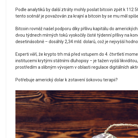
Podle analytiků by další ztráty mohly poslat bitcoin zpět k 112 5
tento scénář je považován za krajní a bitcoin by se mu měl spíš
Bitcoin rovněž našel podporu díky přílivu kapitálu do americkýc
dvou týdnech mírných toků vyskočily čisté týdenní přílivy na ko
desetinásobně – dosáhly 2,34 mld. dolarů, což je nejvyšší hodn
Experti věří, že krypto trh má před vstupem do 4. čtvrtletí mo
institucemi krytými státními dluhopisy – je tažen vyšší likvid
prostředím a slibným vývojem v oblasti regulace digitálních aktiv
Potřebuje americký dolar k zotavení šokovou terapii?