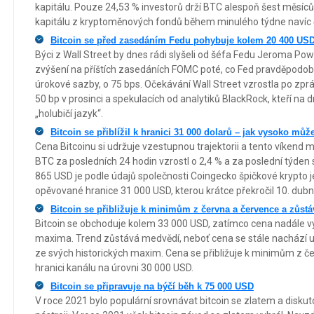
kapitálu. Pouze 24,53 % investorů drží BTC alespoň šest měsíců,
kapitálu z kryptoměnových fondů během minulého týdne navíc či
Bitcoin se před zasedáním Fedu pohybuje kolem 20 400 USD
Býci z Wall Street by dnes rádi slyšeli od šéfa Fedu Jeroma Po
zvýšení na příštích zasedáních FOMC poté, co Fed pravděpodob
úrokové sazby, o 75 bps. Očekávání Wall Street vzrostla po z
50 bp v prosinci a spekulacích od analytiků BlackRock, kteří na 
„holubičí jazyk“.
Bitcoin se přiblížil k hranici 31 000 dolarů – jak vysoko mů
Cena Bitcoinu si udržuje vzestupnou trajektorii a tento víkend 
BTC za posledních 24 hodin vzrostl o 2,4 % a za poslední týden s
865 USD je podle údajů společnosti Coingecko špičkové krypto 
opěvované hranice 31 000 USD, kterou krátce překročil 10. dubn
Bitcoin se přibližuje k minimům z června a července a zůst
Bitcoin se obchoduje kolem 33 000 USD, zatímco cena nadále vyt
maxima. Trend zůstává medvědí, neboť cena se stále nachází uvn
ze svých historických maxim. Cena se přibližuje k minimům z č
hranici kanálu na úrovni 30 000 USD.
Bitcoin se připravuje na býčí běh k 75 000 USD
V roce 2021 bylo populární srovnávat bitcoin se zlatem a diskut