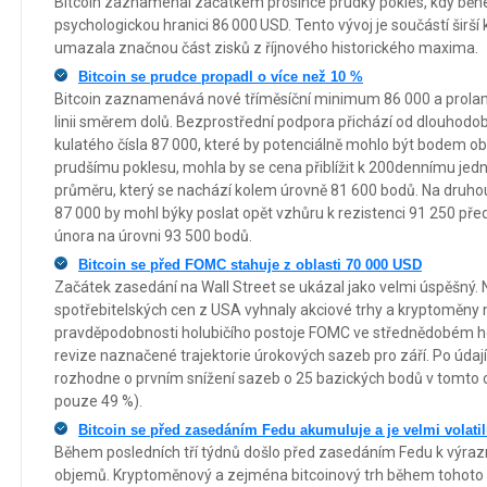
Bitcoin zaznamenal začátkem prosince prudký pokles, kdy běh
psychologickou hranici 86 000 USD. Tento vývoj je součástí širší
umazala značnou část zisků z říjnového historického maxima.
Bitcoin se prudce propadl o více než 10 %
Bitcoin zaznamenává nové tříměsíční minimum 86 000 a prol
linii směrem dolů. Bezprostřední podpora přichází od dlouhodob
kulatého čísla 87 000, které by potenciálně mohlo být bodem ob
prudšímu poklesu, mohla by se cena přiblížit k 200dennímu 
průměru, který se nachází kolem úrovně 81 600 bodů. Na druhou
87 000 by mohl býky poslat opět vzhůru k rezistenci 91 250 pře
února na úrovni 93 500 bodů.
Bitcoin se před FOMC stahuje z oblasti 70 000 USD
Začátek zasedání na Wall Street se ukázal jako velmi úspěšný. N
spotřebitelských cen z USA vyhnaly akciové trhy a kryptoměny
pravděpodobnosti holubičího postoje FOMC ve střednědobém ho
revize naznačené trajektorie úrokových sazeb pro září. Po údají
rozhodne o prvním snížení sazeb o 25 bazických bodů v tomto cy
pouze 49 %).
Bitcoin se před zasedáním Fedu akumuluje a je velmi volatil
Během posledních tří týdnů došlo před zasedáním Fedu k výraz
objemů. Kryptoměnový a zejména bitcoinový trh během tohoto ob