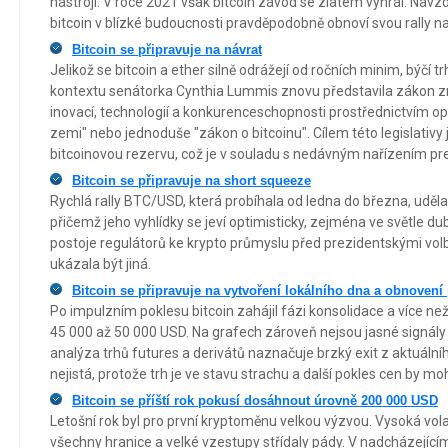
nástroji. V roce 2021 však bitcoin závod se zlatem vyhrál. Navz
bitcoin v blízké budoucnosti pravděpodobně obnoví svou rally 
Bitcoin se připravuje na návrat
Jelikož se bitcoin a ether silně odrážejí od ročních minim, býčí t
kontextu senátorka Cynthia Lummis znovu představila zákon 
inovací, technologií a konkurenceschopnosti prostřednictvím op
zemi" nebo jednoduše "zákon o bitcoinu". Cílem této legislativy 
bitcoinovou rezervu, což je v souladu s nedávným nařízením p
Bitcoin se připravuje na short squeeze
Rychlá rally BTC/USD, která probíhala od ledna do března, uděla
přičemž jeho vyhlídky se jeví optimisticky, zejména ve světle d
postoje regulátorů ke krypto průmyslu před prezidentskými vol
ukázala být jiná.
Bitcoin se připravuje na vytvoření lokálního dna a obnoven
Po impulzním poklesu bitcoin zahájil fázi konsolidace a více n
45 000 až 50 000 USD. Na grafech zároveň nejsou jasné signál
analýza trhů futures a derivátů naznačuje brzký exit z aktuáln
nejistá, protože trh je ve stavu strachu a další pokles cen by moh
Bitcoin se příští rok pokusí dosáhnout úrovně 200 000 USD
Letošní rok byl pro první kryptoměnu velkou výzvou. Vysoká volat
všechny hranice a velké vzestupy střídaly pády. V nadcházejícím