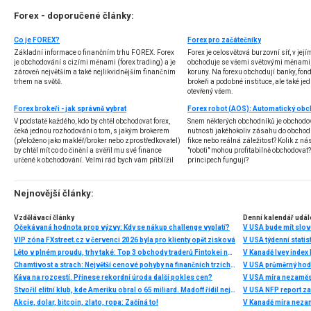
Forex - doporučené články:
Co je FOREX?
Forex pro začátečníky
Základní informace o finančním trhu FOREX. Forex
Forex je celosvětová burzovní síť, v jej
je obchodování s cizími měnami (forex trading) a je
obchoduje se všemi světovými měnami,
zároveň největším a také nejlikvidnějším finančním
koruny. Na forexu obchodují banky, fondy
trhem na světě.
brokeři a podobné instituce, ale také jedn
otevřený všem.
Forex brokeři - jak správně vybrat
V podstatě každého, kdo by chtěl obchodovat forex,
Snem některých obchodníků je obchodo
čeká jednou rozhodování o tom, s jakým brokerem
nutnosti jakéhokoliv zásahu do obchod
(přeloženo jako makléř/broker nebo zprostředkovatel)
fikce nebo reálná záležitost? Kolik z nás
by chtěl mít co do činění a svěřil mu své finance
"roboti" mohou profitabilně obchodovat
určené k obchodování. Velmi rád bych vám přiblížil
principech fungují?
problematiku výběru brokera, rozdíl mezi
jednotlivými typy brokerů a v neposlední řadě uvedu
několik příkladů nejznámějších z nich.
Nejnovější články:
Vzdělávací články
Denní kalendář udál
Očekávaná hodnota prop výzvy: Kdy se nákup challenge vyplatí?
V USA bude mít slo
VIP zóna FXstreet.cz v červenci 2026 byla pro klienty opět zisková
V USA týdenní statist
Léto v plném proudu, trhy také: Top 3 obchody traderů Fintokei na indexech a zlatě
V Kanadě Ivey index
Chamtivost a strach: Největší cenové pohyby na finančních trzích (červenec 2026)
V USA průměrný hod
Káva na rozcestí. Přinese rekordní úroda další pokles cen?
V USA míra nezaměs
Stvořil elitní klub, kde Ameriku obral o 65 miliard. Madoff řídil největší Ponzi dějin
V USA NFP report z
Akcie, dolar, bitcoin, zlato, ropa: Začíná to!
V Kanadě míra neza