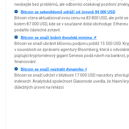
neobejde bez problémů, ale odborníci očekávají pozitivní změn
Bitcoin se sebevědomě odráží od úrovně 84 000 USD
Bitcoin včera aktualizoval svou cenu na 83 800 USD, ale poté se 
kolem 87 000 USD, kde se v současné době obchoduje. Ethereu 
podařilo částečně zotavit.
Bitcoin se snaží bránit dvouletá minima 📌
Bitcoin se snaží ubránit klíčovou podporu poblíž 15 500 USD. Kr
v souvislosti se zprávami agentury Bloomberg, která s odvolání
půjčující kryptoměnový gigant Genesis podá návrh na bankrot, 
financování:
Bitcoin se snaží neztratit dynamiku ⚡
Bitcoin se snaží udržet v blízkosti 17 000 USD navzdory zhoršu
indexech. Analytická společnost Glassnode uvedla, že hlavní k
důležitých úrovní na řetězci: