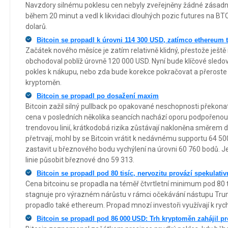
Navzdory silnému poklesu cen nebyly zveřejněny žádné zásadní
během 20 minut a vedl k likvidaci dlouhých pozic futures na BT
dolarů.
Bitcoin se propadl k úrovni 114 300 USD, zatímco ethereum 
Začátek nového měsíce je zatím relativně klidný, přestože ještě
obchodoval poblíž úrovně 120 000 USD. Nyní bude klíčové sledovat
pokles k nákupu, nebo zda bude korekce pokračovat a přeroste 
kryptoměn.
Bitcoin se propadl po dosažení maxim
Bitcoin zažil silný pullback po opakované neschopnosti překonat 
cena v posledních několika seancích nachází oporu podpořeno
trendovou linií, krátkodobá rizika zůstávají nakloněna směrem 
přetrvají, mohl by se Bitcoin vrátit k nedávnému supportu 64 50
zastavit u březnového bodu vychýlení na úrovni 60 760 bodů. J
linie působit březnové dno 59 313.
Bitcoin se propadl pod 80 tisíc, nervozitu provází spekulati
Cena bitcoinu se propadla na téměř čtvrtletní minimum pod 80 t
stagnuje pro výrazném nárůstu v rámci očekávání nástupu Tru
propadlo také ethereum. Propad mnozí investoři využívají k r
Bitcoin se propadl pod 86 000 USD: Trh kryptoměn zahájil p