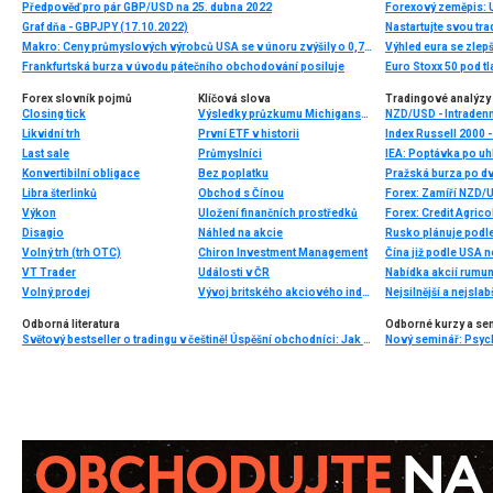
Předpověď pro pár GBP/USD na 25. dubna 2022
Forexový zeměpis:
Graf dňa - GBPJPY (17.10.2022)
Nastartujte svou tra
Makro: Ceny průmyslových výrobců USA se v únoru zvýšily o 0,7pct
Výhled eura se zlep
Frankfurtská burza v úvodu pátečního obchodování posiluje
Euro Stoxx 50 pod t
Forex slovník pojmů
Klíčová slova
Tradingové analýzy 
Closing tick
Výsledky průzkumu Michiganské univerzity
NZD/USD - Intradenn
Likvidní trh
První ETF v historii
Index Russell 2000 -
Last sale
Průmyslníci
Konvertibilní obligace
Bez poplatku
Pražská burza po dv
Libra šterlinků
Obchod s Čínou
Forex: Zamíří NZD/
Výkon
Uložení finančních prostředků
Forex: Credit Agric
Disagio
Náhled na akcie
Volný trh (trh OTC)
Chiron Investment Management
Čína již podle USA 
VT Trader
Události v ČR
Volný prodej
Vývoj britského akciového indexu FTSE
Nejsilnější a nejsla
Odborná literatura
Odborné kurzy a se
Světový bestseller o tradingu v češtině! Úspěšní obchodníci: Jak běžní lidé porážejí Wall Street v jeho vlastní hře