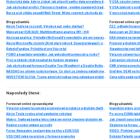
Historická data, kde je získat, jak připojit svého data providera do MultiCharts a proč je budeme potřebovat? (4. díl)
V USA zásoby zemní
Jak obchodují profíci: Fibonacci trading - systém úspěšných traderů
V USA žádosti o po
Burza v LA chtěla sesadit Wall Street. Místo ropných obchodů dnes místem duní basy
V eurozóně maloobc
Blogy uživatelů
Forexové online zp
Akcie Tesly na rozcestí: Výrobce aut, nebo startup?
ČEZ: odhady hospod
Měnový pár EUR/AUD: Multitimeframe analýza (W1–H4)
Akciová analýza: Výsledky McDonald’s nepotěšily, ale ani neurazily. Jakou vizi společnost prezentovala?
Akcie Microsoftu zlomily 26 let starý rekord. Důvod překvapil i samotné investory
RebelsFunding: Príležitosť pre Vás je tu!
Stavebnictví nyní tá
FOMO a kvartální výsledky: Jak vyhodnotit potenciál a riziko?
Proč v období ztrát nesahat do funkční strategie
Zahraniční obchod z
Jak obchodovat formace Double Top (M pattern) a Double Bottom (W pattern)
NASDAQ po silném růstu koriguje. Co stojí za změnou nálady investorů?
INVESTIČNÍ GLOSA: Trump americký nákup jenů nálepkuje přátelstvím. Pravda je jinde
Cena niklu padá na 
Naposledy čtené:
Forexové online zpravodajství
Blogy uživatelů
Výrazné oživení tuzemské průmyslové produkce v druhém čtvrtletí
Akcie Tesla rostou před uvedením robotaxi
Makro: Světová banka letos čeká jen mírné zlepšení globální ekonomiky
Jak zlepšit svou trp
Reálné osobní výdaje vzrostly
Forex: Nemastný, neslaný den na trhu s EUR/USD
VIDEO: Přehled zajím
USD/CAD čeká na průlom z formace praporku