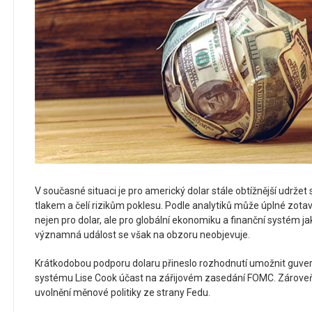
V současné situaci je pro americký dolar stále obtížnější udržet 
tlakem a čelí rizikům poklesu. Podle analytiků může úplné zota
nejen pro dolar, ale pro globální ekonomiku a finanční systém j
významná událost se však na obzoru neobjevuje.
Krátkodobou podporu dolaru přineslo rozhodnutí umožnit guver
systému Lise Cook účast na zářijovém zasedání FOMC. Zároveň
uvolnění měnové politiky ze strany Fedu.