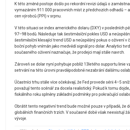
K této změně postoje došlo po rekordní revizi údajů o zaměstn
vymazáním 911 000 pracovních míst z předchozích odhadů – 
cen výrobců (PPI) v srpnu.
V této situaci se index amerického dolaru (DXY) v posledních p
97–98 bodů. Následuje tak šestiměsíční pokles USD a neúspěšný
šestiměsíční klesající trend USD a neúspěšný pokus o oživení v če
boční pohyb vnímán jako medvědí signál pro dolar. Analytici tv
současného oživení naznačuje, že prodejci mají stále navrch.
Zároveň se dolar nyní pohybuje poblíž 13letého supportu linie 
setrvání na této úrovni pravděpodobně nezabrání dalšímu oslaben
Účastníci trhu stále více očekávají, že Fed provede sérii 4–5 sní
považují tento scénář za docela realistický. Pokud k tomu dojd
fiskálního roku splněny základní podmínky pro pokračující oslab
Obrátit tento negativní trend bude možné pouze v případě, že
globálních finančních trzích. V současné době však neexistují
vývoje.