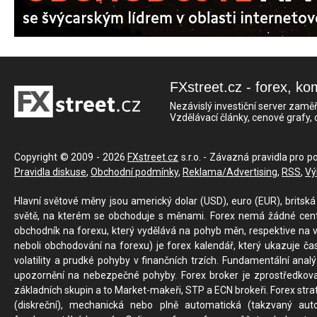
FXstreet.cz - forex, ko
Nezávislý investiční server zaměř
Vzdělávací články, cenové grafy,
Copyright © 2009 - 2026
FXstreet.cz
s.r.o. - Závazná pravidla pro p
Pravidla diskuse
,
Obchodní podmínky
,
Reklama/Advertising
,
RSS
,
Vý
Hlavní světové měny jsou americký dolar (USD), euro (EUR), britská 
světě, na kterém se obchoduje s měnami. Forex nemá žádné centrál
obchodník na forexu, který vydělává na pohyb měn, respektive na v
neboli obchodování na forexu) je forex kalendář, který ukazuje č
volatility a prudké pohyby v finančních trzích. Fundamentální ana
upozornění na nebezpečné pohyby. Forex broker je zprostředkov
základních skupin a to Market-makeři, STP a ECN brokeři. Forex stra
(diskreční), mechanická nebo plně automatická (takzvaný aut