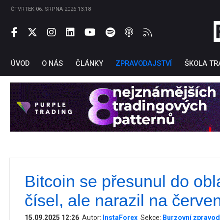
ČTVRTEK 06. SRPNA 2026 13:18
ÚVOD
O NÁS
ČLÁNKY
ZPRAVODAJSTVÍ
ŠKOLA TR
Bitcoin se přesunul do obl
Ti
čísel, ale narazil na červe
15.09.2025 12:26
Autor:
InstaForex
Sekce:
Burzovní zpravod