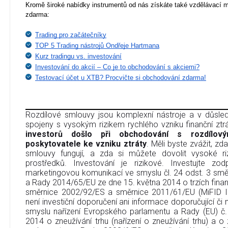
Kromě široké nabídky instrumentů od nás získáte také vzdělávací ma
zdarma:
Trading pro začátečníky
TOP 5 Trading nástrojů Ondřeje Hartmana
Kurz tradingu vs. investování
Investování do akcií – Co je to obchodování s akciemi?
Testovací účet u XTB? Procvičte si obchodování zdarma!
Rozdílové smlouvy jsou komplexní nástroje a v důsledk
spojeny s vysokým rizikem rychlého vzniku finanční ztr
investorů došlo při obchodování s rozdílov
poskytovatele ke vzniku ztráty
. Měli byste zvážit, zd
smlouvy fungují, a zda si můžete dovolit vysoké riz
prostředků. Investování je rizikové. Investujte zo
marketingovou komunikací ve smyslu čl. 24 odst. 3 sm
a Rady 2014/65/EU ze dne 15. května 2014 o trzích finan
směrnice 2002/92/ES a směrnice 2011/61/EU (MiFID I
není investiční doporučení ani informace doporučující či na
smyslu nařízení Evropského parlamentu a Rady (EU) č
2014 o zneužívání trhu (nařízení o zneužívání trhu) a 