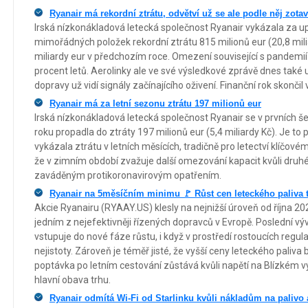
Ryanair má rekordní ztrátu, odvětví už se ale podle něj zot
Irská nízkonákladová letecká společnost Ryanair vykázala za up
mimořádných položek rekordní ztrátu 815 milionů eur (20,8 mili
miliardy eur v předchozím roce. Omezení související s pandemií 
procent letů. Aerolinky ale ve své výsledkové zprávě dnes také u
dopravy už vidí signály začínajícího oživení. Finanční rok skončil
Ryanair má za letní sezonu ztrátu 197 milionů eur
Irská nízkonákladová letecká společnost Ryanair se v prvních š
roku propadla do ztráty 197 milionů eur (5,4 miliardy Kč). Je to 
vykázala ztrátu v letních měsících, tradičně pro letectví klíčov
že v zimním období zvažuje další omezování kapacit kvůli druhé
zaváděným protikoronavirovým opatřením.
Ryanair na 5měsíčním minimu 🚩 Růst cen leteckého paliva tl
Akcie Ryanairu (RYAAY.US) klesly na nejnižší úroveň od října 2
jedním z nejefektivněji řízených dopravců v Evropě. Poslední vý
vstupuje do nové fáze růstu, i když v prostředí rostoucích regul
nejistoty. Zároveň je téměř jisté, že vyšší ceny leteckého paliva
poptávka po letním cestování zůstává kvůli napětí na Blízkém vý
hlavní obava trhu.
Ryanair odmítá Wi-Fi od Starlinku kvůli nákladům na palivo