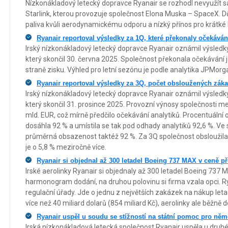
Nízkonákladový letecký dopravce Ryanair se rozhodl nevyužít sa
Starlink, kterou provozuje společnost Elona Muska – SpaceX. 
paliva kvůli aerodynamickému odporu a nízký přínos pro krátké l
Ryanair reportoval výsledky za 1Q, které překonaly očekáván
Irský nízkonákladový letecký dopravce Ryanair oznámil výsled
který skončil 30. června 2025. Společnost překonala očekávání j
straně zisku. Výhled pro letní sezónu je podle analytika JPMorga
Ryanair reportoval výsledky za 3Q, počet obsloužených záka
Irský nízkonákladový letecký dopravce Ryanair oznámil výsled
který skončil 31. prosince 2025. Provozní výnosy společnosti me
mld. EUR, což mírně předčilo očekávání analytiků. Procentuální o
dosáhla 92 % a umístila se tak pod odhady analytiků 92,6 %. Ve
průměrná obsazenost taktéž 92 %. Za 3Q společnost obsloužila 
je o 5,8 % meziročně více.
Ryanair si objednal až 300 letadel Boeing 737 MAX v ceně p
Irské aerolinky Ryanair si objednaly až 300 letadel Boeing 737
harmonogram dodání, na druhou polovinu si firma vzala opci. Ry
regulační úřady. Jde o jednu z největších zakázek na nákup leta
více než 40 miliard dolarů (854 miliard Kč), aerolinky ale běžně 
Ryanair uspěl u soudu se stížností na státní pomoc pro ně
Irská nízkonákladová letecká společnost Ryanair uspěla u druh