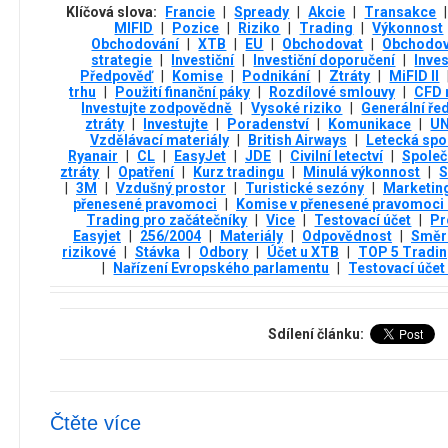
Klíčová slova:
Francie
|
Spready
|
Akcie
|
Transakce
|
MIFID
|
Pozice
|
Riziko
|
Trading
|
Výkonnost
Obchodování
|
XTB
|
EU
|
Obchodovat
|
Obchodov
strategie
|
Investiční
|
Investiční doporučení
|
Inves
Předpověď
|
Komise
|
Podnikání
|
Ztráty
|
MiFID II
trhu
|
Použití finanční páky
|
Rozdílové smlouvy
|
CFD 
Investujte zodpovědně
|
Vysoké riziko
|
Generální řed
ztráty
|
Investujte
|
Poradenství
|
Komunikace
|
U
Vzdělávací materiály
|
British Airways
|
Letecká spo
Ryanair
|
CL
|
EasyJet
|
JDE
|
Civilní letectví
|
Společ
ztráty
|
Opatření
|
Kurz tradingu
|
Minulá výkonnost
|
S
|
3М
|
Vzdušný prostor
|
Turistické sezóny
|
Marketin
přenesené pravomoci
|
Komise v přenesené pravomoci 
Trading pro začátečníky
|
Vice
|
Testovací účet
|
Pr
Easyjet
|
256/2004
|
Materiály
|
Odpovědnost
|
Směr
rizikové
|
Stávka
|
Odbory
|
Účet u XTB
|
TOP 5 Tradin
|
Nařízení Evropského parlamentu
|
Testovací účet
Sdílení článku:
Čtěte více