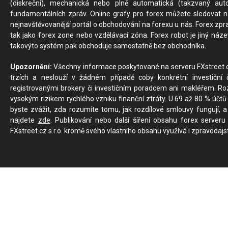
(diskreční), mechanická nebo plně automatická (takzvaný aut
fundamentálních zpráv. Online grafy pro forex můžete sledovat na 
nejnavštěvovanější portál o obchodování na forexu u nás. Forex zprav
tak jako forex zone nebo vzdělávací zóna. Forex robot je jiný náz
takovýto systém pak obchoduje samostatně bez obchodníka.
Upozornění:
Všechny informace poskytované na serveru FXstreet.cz
trzích a neslouží v žádném případě coby konkrétní investiční č
registrovanými brokery či investičním poradcem ani makléřem. Rozd
vysokým rizikem rychlého vzniku finanční ztráty. U 69 až 80 % účtů 
byste zvážit, zda rozumíte tomu, jak rozdílové smlouvy fungují, a
najdete
zde
. Publikování nebo další šíření obsahu forex serveru
FXstreet.cz s.r.o. kromě svého vlastního obsahu využívá i zpravodajs