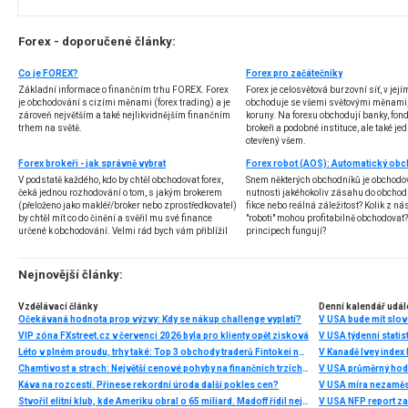
Forex - doporučené články:
Co je FOREX?
Forex pro začátečníky
Základní informace o finančním trhu FOREX. Forex
Forex je celosvětová burzovní síť, v jej
je obchodování s cizími měnami (forex trading) a je
obchoduje se všemi světovými měnami,
zároveň největším a také nejlikvidnějším finančním
koruny. Na forexu obchodují banky, fondy
trhem na světě.
brokeři a podobné instituce, ale také jedn
otevřený všem.
Forex brokeři - jak správně vybrat
V podstatě každého, kdo by chtěl obchodovat forex,
Snem některých obchodníků je obchodo
čeká jednou rozhodování o tom, s jakým brokerem
nutnosti jakéhokoliv zásahu do obchod
(přeloženo jako makléř/broker nebo zprostředkovatel)
fikce nebo reálná záležitost? Kolik z nás
by chtěl mít co do činění a svěřil mu své finance
"roboti" mohou profitabilně obchodovat
určené k obchodování. Velmi rád bych vám přiblížil
principech fungují?
problematiku výběru brokera, rozdíl mezi
jednotlivými typy brokerů a v neposlední řadě uvedu
několik příkladů nejznámějších z nich.
Nejnovější články:
Vzdělávací články
Denní kalendář udál
Očekávaná hodnota prop výzvy: Kdy se nákup challenge vyplatí?
V USA bude mít slo
VIP zóna FXstreet.cz v červenci 2026 byla pro klienty opět zisková
V USA týdenní statist
Léto v plném proudu, trhy také: Top 3 obchody traderů Fintokei na indexech a zlatě
V Kanadě Ivey index
Chamtivost a strach: Největší cenové pohyby na finančních trzích (červenec 2026)
V USA průměrný hod
Káva na rozcestí. Přinese rekordní úroda další pokles cen?
V USA míra nezaměs
Stvořil elitní klub, kde Ameriku obral o 65 miliard. Madoff řídil největší Ponzi dějin
V USA NFP report z