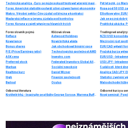
Technická analýza - Euro se může pokusit testovat včerejší maxima
Pět let poté, co Ma
Forex: Americké statistiky potvrdí silné oživení tamní ekonomiky
Ropa pod 50 USD zač
Makro: Výrobní sektor Číny zůstal od března v kontrakci
Maďarská inflace v červnu zůstala pod kontrolou
Jak se pozná dobrý
Forex: Koruna v zajetí vývoje na hlavních trzích
Praktická ukázka: P
Forex slovník pojmů
Klíčová slova
Tradingové analýzy 
Reflace
Ashwood Holdings
NZD/USD konsoliduje
Kovariance
Nová britská vláda
Bonus shares
Jak obchodovat binární opce
P/E (Price/Earnings ratio)
Technologická společnost AMD
ASK cena
Investro.com
EUR/USD - Intradenn
Preferred stock
Federated Investors Global Allocation Fund
USD/JPY - Intradenn
Markup
Sociální nepokoje
5 událostí, které dn
Realtime kurz
Daniel Wizner
Analýza CAD/JPY, 
High
Finanční společnosti
Bailout
Oculus
Odborná literatura
Odborné kurzy a se
Krotitelé trhů - Inspirujte se příběhy George Sorose, Warrena Buffetta a Paula Volckera