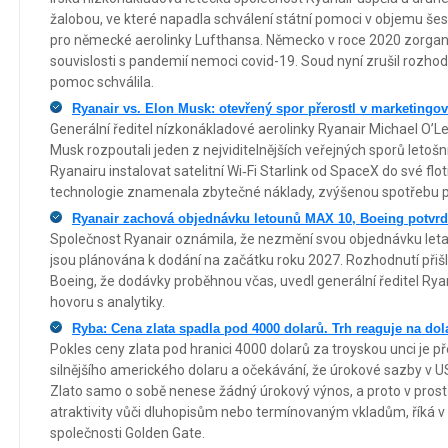
žalobou, ve které napadla schválení státní pomoci v objemu šesti
pro německé aerolinky Lufthansa. Německo v roce 2020 zorgan
souvislosti s pandemií nemoci covid-19. Soud nyní zrušil rozhod
pomoc schválila.
Ryanair vs. Elon Musk: otevřený spor přerostl v marketing
Generální ředitel nízkonákladové aerolinky Ryanair Michael O’L
Musk rozpoutali jeden z nejviditelnějších veřejných sporů letoš
Ryanairu instalovat satelitní Wi‑Fi Starlink od SpaceX do své flot
technologie znamenala zbytečné náklady, zvýšenou spotřebu pa
Ryanair zachová objednávku letounů MAX 10, Boeing potvrd
Společnost Ryanair oznámila, že nezmění svou objednávku let
jsou plánována k dodání na začátku roku 2027. Rozhodnutí přišlo
Boeing, že dodávky proběhnou včas, uvedl generální ředitel Ry
hovoru s analytiky.
Ryba: Cena zlata spadla pod 4000 dolarů. Trh reaguje na dol
Pokles ceny zlata pod hranici 4000 dolarů za troyskou unci je 
silnějšího amerického dolaru a očekávání, že úrokové sazby v U
Zlato samo o sobě nenese žádný úrokový výnos, a proto v prostř
atraktivity vůči dluhopisům nebo termínovaným vkladům, říká v
společnosti Golden Gate.