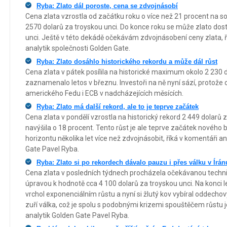
Ryba: Zlato dál poroste, cena se zdvojnásobí
Cena zlata vzrostla od začátku roku o více než 21 procent na 
2570 dolarů za troyskou unci. Do konce roku se může zlato dost
unci. Ještě v této dekádě očekávám zdvojnásobení ceny zlata, ř
analytik společnosti Golden Gate.
Ryba: Zlato dosáhlo historického rekordu a může dál růst
Cena zlata v pátek posílila na historické maximum okolo 2 230 d
zaznamenalo letos v březnu. Investoři na ně nyní sází, protože 
amerického Fedu i ECB v nadcházejících měsících.
Ryba: Zlato má další rekord, ale to je teprve začátek
Cena zlata v pondělí vzrostla na historický rekord 2 449 dolarů
navýšila o 18 procent. Tento růst je ale teprve začátek nového
horizontu několika let více než zdvojnásobit, říká v komentáři a
Gate Pavel Ryba.
Ryba: Zlato si po rekordech dávalo pauzu i přes válku v Írán
Cena zlata v posledních týdnech procházela očekávanou techni
úpravou k hodnotě cca 4 100 dolarů za troyskou unci. Na konci l
vrchol exponenciálním růstu a nyní si žlutý kov vybíral oddechový 
zuří válka, což je spolu s podobnými krizemi spouštěčem růstu j
analytik Golden Gate Pavel Ryba.