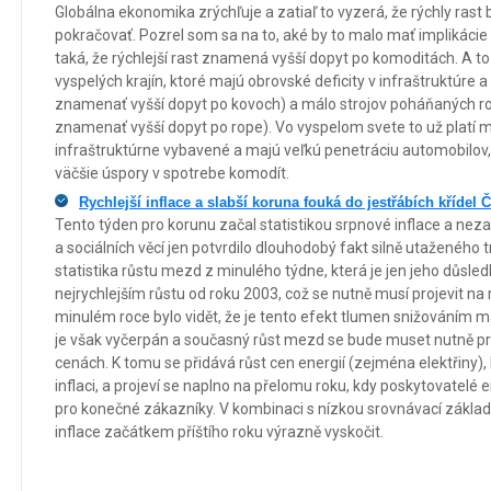
Globálna ekonomika zrýchľuje a zatiaľ to vyzerá, že rýchly rast 
pokračovať. Pozrel som sa na to, aké by to malo mať implikácie 
taká, že rýchlejší rast znamená vyšší dopyt po komoditách. A 
vyspelých krajín, ktoré majú obrovské deficity v infraštruktúre 
znamenať vyšší dopyt po kovoch) a málo strojov poháňaných r
znamenať vyšší dopyt po rope). Vo vyspelom svete to už platí me
infraštruktúrne vybavené a majú veľkú penetráciu automobilov, 
väčšie úspory v spotrebe komodít.
Rychlejší inflace a slabší koruna fouká do jestřábích křídel 
Tento týden pro korunu začal statistikou srpnové inflace a nez
a sociálních věcí jen potvrdilo dlouhodobý fakt silně utaženého t
statistika růstu mezd z minulého týdne, která je jen jeho důsle
nejrychlejším růstu od roku 2003, což se nutně musí projevit na ry
minulém roce bylo vidět, že je tento efekt tlumen snižováním m
je však vyčerpán a současný růst mezd se bude muset nutně pro
cenách. K tomu se přidává růst cen energií (zejména elektřiny), 
inflaci, a projeví se naplno na přelomu roku, kdy poskytovatelé en
pro konečné zákazníky. V kombinaci s nízkou srovnávací zákla
inflace začátkem příštího roku výrazně vyskočit.