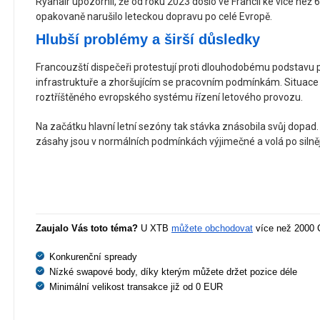
Ryanair upozornil, že od roku 2023 došlo ve Francii ke více než
opakovaně narušilo leteckou dopravu po celé Evropě.
Hlubší problémy a širší důsledky
Francouzští dispečeři protestují proti dlouhodobému podstavu 
infrastruktuře a zhoršujícím se pracovním podmínkám. Situace
roztříštěného evropského systému řízení letového provozu.
Na začátku hlavní letní sezóny tak stávka znásobila svůj dopad
zásahy jsou v normálních podmínkách výjimečné a volá po silněj
Zaujalo Vás toto téma?
 U XTB 
můžete obchodovat
 více než 2000 
Konkurenční spready
Nízké swapové body, díky kterým můžete držet pozice déle
Minimální velikost transakce již od 0 EUR