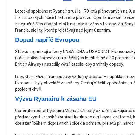
Letecká společnost Ryanair zrušila 170 letů plánovaných na 3. a
francouzských řídících letového provozu. Opatření zasáhlo více
z nejrušnějších období letní turistické sezóny v Evropě. Zrušeny 
Francie, ale i ty, které přelétávají nad jejím územím.
Dopad napříč Evropou
Stávku organizují odbory UNSA-ICNA a USAC-CGT. Francouzský ú
nařídil snížení provozu na pařížských letištích až o 40 procent. 
British Airways nasadily větší letadla, aby zmírnily dopady.
Lety, které křižují francouzský vzdušný prostor – například mez
Evropou – byly obzvlášť zasaženy. Cestující čelili zpožděním,
poslední chvíli.
Výzva Ryanairu k zásahu EU
Generální ředitel Ryanairu Michael O’Leary označil opakující se 
předsedkyni Evropské komise Ursulu von der Leyen k reformě, kt
obsazení během dopravních špiček a ochranu přeletů při národ