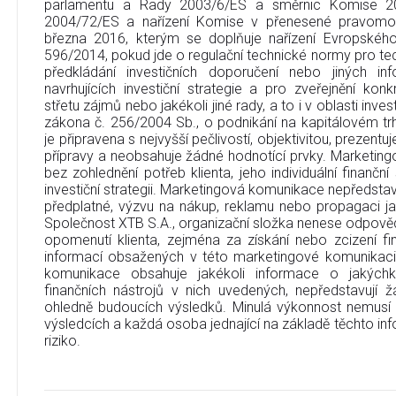
parlamentu a Rady 2003/6/ES a směrnic Komise 2
2004/72/ES a nařízení Komise v přenesené pravomo
března 2016, kterým se doplňuje nařízení Evropskéh
596/2014, pokud jde o regulační technické normy pro tec
předkládání investičních doporučení nebo jiných in
navrhujících investiční strategie a pro zveřejnění ko
střetu zájmů nebo jakékoli jiné rady, a to i v oblasti inve
zákona č. 256/2004 Sb., o podnikání na kapitálovém t
je připravena s nejvyšší pečlivostí, objektivitou, prezent
přípravy a neobsahuje žádné hodnotící prvky. Marketin
bez zohlednění potřeb klienta, jeho individuální finanční
investiční strategii. Marketingová komunikace nepředstavu
předplatné, výzvu na nákup, reklamu nebo propagaci jak
Společnost XTB S.A., organizační složka nenese odpověd
opomenutí klienta, zejména za získání nebo zcizení fi
informací obsažených v této marketingové komunikaci
komunikace obsahuje jakékoli informace o jakýchko
finančních nástrojů v nich uvedených, nepředstavují
ohledně budoucích výsledků. Minulá výkonnost nemusí
výsledcích a každá osoba jednající na základě těchto info
riziko.