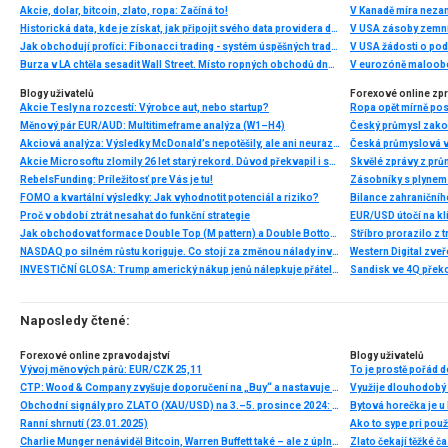
Akcie, dolar, bitcoin, zlato, ropa: Začíná to!
V Kanadě míra neza
Historická data, kde je získat, jak připojit svého data providera do MultiCharts a proč je budeme potřebovat? (4. díl)
V USA zásoby zemní
Jak obchodují profíci: Fibonacci trading - systém úspěšných traderů
V USA žádosti o po
Burza v LA chtěla sesadit Wall Street. Místo ropných obchodů dnes místem duní basy
V eurozóně maloobc
Blogy uživatelů
Forexové online zp
Akcie Tesly na rozcestí: Výrobce aut, nebo startup?
Ropa opět mírně posi
Měnový pár EUR/AUD: Multitimeframe analýza (W1–H4)
Český průmysl zakonč
Akciová analýza: Výsledky McDonald’s nepotěšily, ale ani neurazily. Jakou vizi společnost prezentovala?
Akcie Microsoftu zlomily 26 let starý rekord. Důvod překvapil i samotné investory
Skvělé zprávy z prů
RebelsFunding: Príležitosť pre Vás je tu!
FOMO a kvartální výsledky: Jak vyhodnotit potenciál a riziko?
Proč v období ztrát nesahat do funkční strategie
EUR/USD útočí na kl
Jak obchodovat formace Double Top (M pattern) a Double Bottom (W pattern)
Stříbro prorazilo z 
NASDAQ po silném růstu koriguje. Co stojí za změnou nálady investorů?
INVESTIČNÍ GLOSA: Trump americký nákup jenů nálepkuje přátelstvím. Pravda je jinde
Naposledy čtené:
Forexové online zpravodajství
Blogy uživatelů
Vývoj měnových párů: EUR/CZK 25,11
To je prostě pořád 
CTP: Wood & Company zvyšuje doporučení na „Buy“ a nastavuje cílovou cenu na 18,9 EUR
Využije dlouhodobý 
Obchodní signály pro ZLATO (XAU/USD) na 3.–5. prosince 2024: nakupujte nad 2 640 USD (21 SMA – gap)
Bytová horečka je u
Ranní shrnutí (23.01.2025)
Ako to sype pri použ
Charlie Munger nenáviděl Bitcoin, Warren Buffett také – ale z úplně jiných důvodů
Zlato čekají těžké č