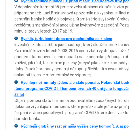
Rychlá redukce bilance už příští měsíc. Fed dostává trhy pod
V dopoledním komentáři jsme rozebírali hlavní aktuální rizika pr
připomene též. Lael Brainardová upozornila na vysokou inflaci a inf
centrální banka hodlá dál bojovat. Kromě série zvyšování úroko
rychlému zmenšování bilance už na květnovém zasedání. Postu
minule, tedy v letech 2017 až 19.
Rychlá, turbulentní doba pro obchodníka se zlatem
Investiční zlato a stříbro jsou nástroje, který slouží lidem k uch
Za minulé krize v letech 2008-2015 cena zlata vystoupala až k 1
pandemii koronaviru a jeho dopadu na ekonomiku přehoupla pře
zažívá, jak růst, tak i strmé poklesy (stejně jako akcie, komodity
doby. Prudké propady generují nákupní příležitosti a investoři vy
nakoupit to, co je momentálně ve výprodeji.
Rychleji než minulý týden, ale stále pomalu: Pokud stát bu
rámci programu COVID III tempem prvních 40 dní jeho fungován
28 let
Objem pomoci státu firmám a podnikatelům zasažených koronavi
dokonce zrychlujícím tempem, které je však stále ještě až příliš
čerpání v rámci jednotlivých programů COVID, které dnes v aktu
národní banka.
Rýchlejší globálny rast prináša vyššie ceny komodít. A aj p