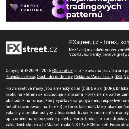
FXstreet.cz - forex, ko
Nezávislý investiční server zaměř
Vzdělávací články, cenové grafy,
Copyright © 2009 - 2026
FXstreet.cz
s.r.o. - Závazná pravidla pro p
Pravidla diskuse
,
Obchodní podmínky
,
Reklama/Advertising
,
RSS
,
Vý
Hlavní světové měny jsou americký dolar (USD), euro (EUR), britská 
světě, na kterém se obchoduje s měnami. Forex nemá žádné centrál
obchodník na forexu, který vydělává na pohyb měn, respektive na v
neboli obchodování na forexu) je forex kalendář, který ukazuje č
volatility a prudké pohyby v finančních trzích. Fundamentální ana
upozornění na nebezpečné pohyby. Forex broker je zprostředkov
základních skupin a to Market-makeři, STP a ECN brokeři. Forex stra