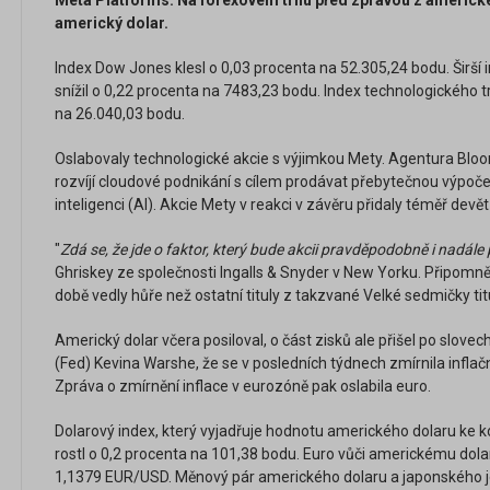
Meta Platforms. Na forexovém trhu před zprávou z americk
americký dolar.
Index Dow Jones klesl o 0,03 procenta na 52.305,24 bodu. Širší
snížil o 0,22 procenta na 7483,23 bodu. Index technologického t
na 26.040,03 bodu.
Oslabovaly technologické akcie s výjimkou Mety. Agentura Blo
rozvíjí cloudové podnikání s cílem prodávat přebytečnou výpoč
inteligenci (AI). Akcie Mety v reakci v závěru přidaly téměř devět
"
Zdá se, že jde o faktor, který bude akcii pravděpodobně i nadál
Ghriskey ze společnosti Ingalls & Snyder v New Yorku. Připomněl
době vedly hůře než ostatní tituly z takzvané Velké sedmičky titul
Americký dolar včera posiloval, o část zisků ale přišel po slove
(Fed) Kevina Warshe, že se v posledních týdnech zmírnila inflační
Zpráva o zmírnění inflace v eurozóně pak oslabila euro.
Dolarový index, který vyjadřuje hodnotu amerického dolaru ke k
rostl o 0,2 procenta na 101,38 bodu. Euro vůči americkému dola
1,1379 EUR/USD. Měnový pár amerického dolaru a japonského 