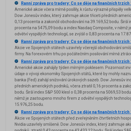
Ranní zpráva pro tradery: Co se děje na finančních trzích
Americké akcie včera mírně posílily, k růstu výrazně přispěly ve
Dow Jonesův index, který zahrnuje akcie třiceti předních americ
0,13 procenta a zakončil obchodování na 39.169,52 bodu. Širší 
procenta na 5475,09 bodu a index Nasdaq Composite, v němž 
odvětví vyspělých technologií, se zvýšil o 0,83 procenta na 17.8
Ranní zpráva pro tradery: Co se děje na finančních trzích
Akcie ve Spojených státech uzavřely včerejší obchodování smíš
firmy. Na forexovém trhu po počátečním posilování mírně ztráce
Ranní zpráva pro tradery: Co se děje na finančních trzích
Americké akcie zahájily týden mírným poklesem. Pozornost inves
údaje o vývoji ekonomiky Spojených států, které by mohly nazna
banka (Fed) zahájí snižování úrokových sazeb. Dow Jonesův inde
předních amerických podniků, včera ztratil 0,16 procenta a zak
bodu. Širší index S&P 500 klesl o 0,38 procenta na 5069,53 bod
němž je zastoupeno mnoho firem z odvětví vyspělých technologií
15.976,25 bodu.
Ranní zpráva pro tradery: Co se děje na finančních trzích
Akcie ve Spojených státech před zveřejněním čtvrtletních hosp
Nvidia uzavřely smíšeně. Dow Jonesův index, který zahrnuje akc
podniků, ztratil 0,43 procenta na 43.433,12 bodu. Širší index 