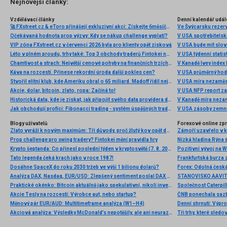
Nejnovější články:
Vzdělávací články
Denní kalendář udál
🚀 FXstreet.cz & eToro přinášejí exkluzivní akci: Získejte 6měsíční členství ve VIP zóně ZDARMA
Ve Švýcarsku rezer
Očekávaná hodnota prop výzvy: Kdy se nákup challenge vyplatí?
V USA spotřebitelsk
VIP zóna FXstreet.cz v červenci 2026 byla pro klienty opět zisková
V USA bude mít slo
Léto v plném proudu, trhy také: Top 3 obchody traderů Fintokei na indexech a zlatě
V USA týdenní statist
Chamtivost a strach: Největší cenové pohyby na finančních trzích (červenec 2026)
V Kanadě Ivey index
Káva na rozcestí. Přinese rekordní úroda další pokles cen?
V USA průměrný hod
Stvořil elitní klub, kde Ameriku obral o 65 miliard. Madoff řídil největší Ponzi dějin
V USA míra nezaměs
Akcie, dolar, bitcoin, zlato, ropa: Začíná to!
V USA NFP report z
Historická data, kde je získat, jak připojit svého data providera do MultiCharts a proč je budeme potřebovat? (4. díl)
V Kanadě míra neza
Jak obchodují profíci: Fibonacci trading - systém úspěšných traderů
V USA zásoby zemní
Blogy uživatelů
Forexové online zp
Zlato vyráží k novým maximům: Tři důvody, proč žlutý kov opět dominuje
Prop challenge pro swing tradery? Fintokei mění pravidla hry
Nízká hladina Rýna 
Krypto šeptanda: Co přinesl poslední týden v kryptosvětě (7. 8. 2026)
Pozitivní vývoj na Wa
Tato legenda čeká krach jako v roce 1987!
Frankfurtská burza 
Dosáhne SpaceX do roku 2030 tržeb ve výši 1 bilionu dolarů?
Analýza DAX, Nasdaq, EUR/USD: Zlepšený sentiment poslal DAX na nová maxima
Praktické okénko: Bitcoin aktuálně jako spekulativní, nikoli investiční aktivum
Akcie Tesly na rozcestí: Výrobce aut, nebo startup?
Měnový pár EUR/AUD: Multitimeframe analýza (W1–H4)
Denní shrnutí: Výpro
Akciová analýza: Výsledky McDonald’s nepotěšily, ale ani neurazily. Jakou vizi společnost prezentovala?
Tři trhy, které sledo