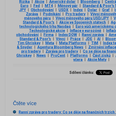
Rizika
|
Akcie
|
Americký dolar
|
Bloomberg
|
Centrá
Euro
|
Fed
|
MT4
|
Měnový pár
|
Standard & Poor's 
JPY
|
Obchodování
|
USDX
|
Index
|
Dolar
|
Graf
|
Zpráva
|
Podnikání
|
Pro tradery
|
Vývoj měnové
měnového páru
|
Vývoj měnového páru USD/JPY
|
V
Standard & Poor's
|
Akcie ve Spojených státech
|
Ag
technologického trhu Nasdaq
|
Euro vůči americkému 
Technologické akcie
|
Inflace v eurozóně
|
Infla
obchodování
|
Firma
|
Index DOW
|
Ranní zpráva
|
Ame
Standard & Poor's
|
Vývoj
|
Práce
|
JDE
|
AI
|
Bloo
Tim Ghriskey
|
Meta
|
Meta Platforms
|
TIM
|
Index t
& Snyder
|
Agentura Bloomberg News
|
Zmírnění inflac
pro tradery
|
Zpráva pro tradery
|
Co se děje na finan
Ghriskey
|
News
|
ProCent
|
Platforms
|
Část zisků
|
včera
|
Akcie Mety
|
Sdílení článku:
Čtěte více
Ranní zpráva pro tradery: Co se děje na finančních trzích