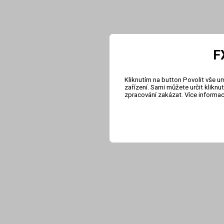
F
Kliknutím na button Povolit vše u
zařízení. Sami můžete určit klikn
zpracování zakázat. Více informa