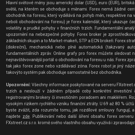
Hlavní světové měny jsou americký dolar (USD), euro (EUR), britská 
světě, na kterém se obchoduje s měnami. Forex nemá žádné centrál
obchodník na forexu, který vydělává na pohyb měn, respektive na v
neboli obchodování na forexu) je forex kalendář, který ukazuje č
volatility a prudké pohyby v finančních trzích. Fundamentální ana
upozornění na nebezpečné pohyby. Forex broker je zprostředkov
základních skupin a to Market-makeři, STP a ECN brokeři. Forex stra
(diskreční), mechanická nebo plně automatická (takzvaný aut
fundamentálních zpráv. Online grafy pro forex můžete sledovat na 
nejnavštěvovanější portál o obchodování na forexu u nás. Forex zprav
tak jako forex zone nebo vzdělávací zóna. Forex robot je jiný náz
takovýto systém pak obchoduje samostatně bez obchodníka.
Upozornění:
Všechny informace poskytované na serveru FXstreet.cz
trzích a neslouží v žádném případě coby konkrétní investiční č
registrovanými brokery či investičním poradcem ani makléřem. Rozd
vysokým rizikem rychlého vzniku finanční ztráty. U 69 až 80 % účtů 
byste zvážit, zda rozumíte tomu, jak rozdílové smlouvy fungují, a
najdete
zde
. Publikování nebo další šíření obsahu forex serveru
FXstreet.cz s.r.o. kromě svého vlastního obsahu využívá i zpravodajs