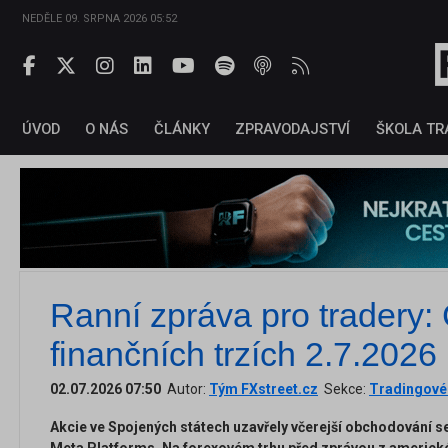
NEDĚLE 09. SRPNA 2026 05:52
ÚVOD
O NÁS
ČLÁNKY
ZPRAVODAJSTVÍ
ŠKOLA TR
Ranní zpráva pro tradery:
finančních trzích 2.7.2026
02.07.2026 07:50
Autor:
Tým FXstreet.cz
Sekce:
Tradingové 
Akcie ve Spojených státech uzavřely včerejší obchodování se