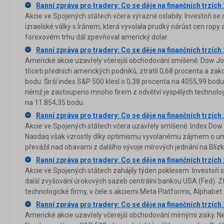
Ranní zpráva pro tradery: Co se děje na finančních trzích
Akcie ve Spojených státech včera výrazně oslabily. Investoři se
izraelské války s Íránem, která vyvolala prudký nárůst cen ropy a
forexovém trhu dál zpevňoval americký dolar.
Ranní zpráva pro tradery: Co se děje na finančních trzích
Americké akcie uzavřely včerejší obchodování smíšeně. Dow Jon
třiceti předních amerických podniků, ztratil 0,68 procenta a za
bodu. Širší index S&P 500 klesl o 0,38 procenta na 4055,99 bod
němž je zastoupeno mnoho firem z odvětví vyspělých technologií
na 11.854,35 bodu.
Ranní zpráva pro tradery: Co se děje na finančních trzích
Akcie ve Spojených státech včera uzavřely smíšeně. Index Dow 
Nasdaq však vzrostly díky optimismu vyvolanému zájmem o umělo
převážil nad obavami z dalšího vývoje mírových jednání na Blí
Ranní zpráva pro tradery: Co se děje na finančních trzích
Akcie ve Spojených státech zahájily týden poklesem. Investoři s
další zvyšování úrokových sazeb centrální bankou USA (Fed). Zt
technologické firmy, v čele s akciemi Meta Platforms, Alphabet 
Ranní zpráva pro tradery: Co se děje na finančních trzích
Americké akcie uzavřely včerejší obchodování mírnými zisky. Ne