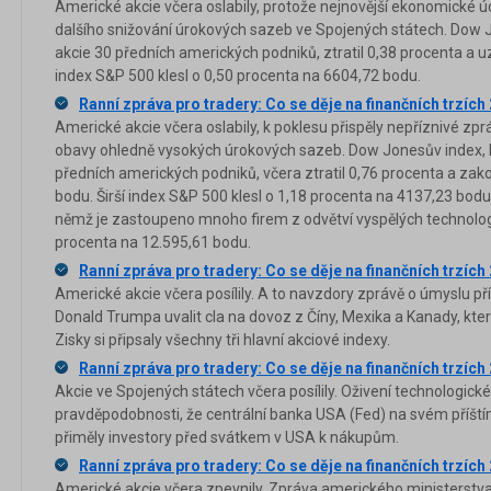
Americké akcie včera oslabily, protože nejnovější ekonomické úd
dalšího snižování úrokových sazeb ve Spojených státech. Dow J
akcie 30 předních amerických podniků, ztratil 0,38 procenta a uz
index S&P 500 klesl o 0,50 procenta na 6604,72 bodu.
Ranní zpráva pro tradery: Co se děje na finančních trzích
Americké akcie včera oslabily, k poklesu přispěly nepříznivé zp
obavy ohledně vysokých úrokových sazeb. Dow Jonesův index, kt
předních amerických podniků, včera ztratil 0,76 procenta a zak
bodu. Širší index S&P 500 klesl o 1,18 procenta na 4137,23 bod
němž je zastoupeno mnoho firem z odvětví vyspělých technologií
procenta na 12.595,61 bodu.
Ranní zpráva pro tradery: Co se děje na finančních trzích
Americké akcie včera posílily. A to navzdory zprávě o úmyslu p
Donald Trumpa uvalit cla na dovoz z Číny, Mexika a Kanady, kter
Zisky si připsaly všechny tři hlavní akciové indexy.
Ranní zpráva pro tradery: Co se děje na finančních trzích
Akcie ve Spojených státech včera posílily. Oživení technologick
pravděpodobnosti, že centrální banka USA (Fed) na svém příští
přiměly investory před svátkem v USA k nákupům.
Ranní zpráva pro tradery: Co se děje na finančních trzích
Americké akcie včera zpevnily. Zpráva amerického ministerstv