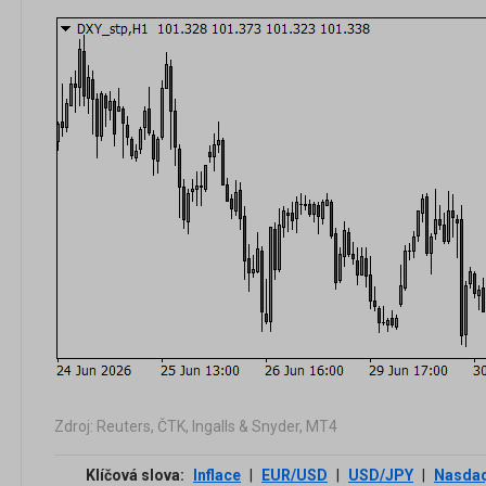
Zdroj: Reuters, ČTK, Ingalls & Snyder, MT4
Klíčová slova:
Inflace
|
EUR/USD
|
USD/JPY
|
Nasda