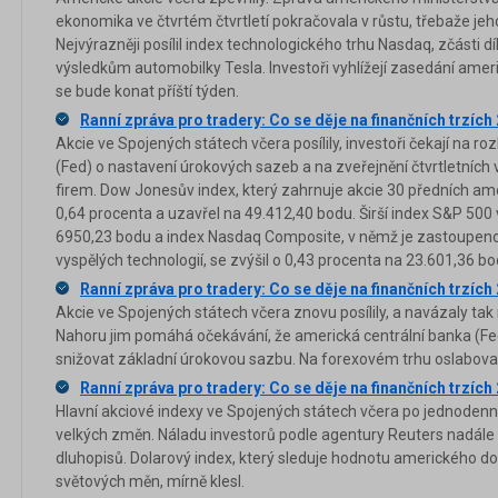
ekonomika ve čtvrtém čtvrtletí pokračovala v růstu, třebaže je
Nejvýrazněji posílil index technologického trhu Nasdaq, zčást
výsledkům automobilky Tesla. Investoři vyhlížejí zasedání ameri
se bude konat příští týden.
Ranní zpráva pro tradery: Co se děje na finančních trzích
Akcie ve Spojených státech včera posílily, investoři čekají na r
(Fed) o nastavení úrokových sazeb a na zveřejnění čtvrtletních
firem. Dow Jonesův index, který zahrnuje akcie 30 předních amer
0,64 procenta a uzavřel na 49.412,40 bodu. Širší index S&P 500 
6950,23 bodu a index Nasdaq Composite, v němž je zastoupeno
vyspělých technologií, se zvýšil o 0,43 procenta na 23.601,36 bo
Ranní zpráva pro tradery: Co se děje na finančních trzích
Akcie ve Spojených státech včera znovu posílily, a navázaly tak
Nahoru jim pomáhá očekávání, že americká centrální banka (Fed
snižovat základní úrokovou sazbu. Na forexovém trhu oslaboval
Ranní zpráva pro tradery: Co se děje na finančních trzích
Hlavní akciové indexy ve Spojených státech včera po jednodenn
velkých změn. Náladu investorů podle agentury Reuters nadále o
dluhopisů. Dolarový index, který sleduje hodnotu amerického dol
světových měn, mírně klesl.