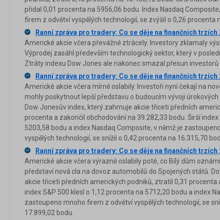
přidal 0,01 procenta na 5956,06 bodu. Index Nasdaq Composit
firem z odvětví vyspělých technologií, se zvýšil o 0,26 procenta
Ranní zpráva pro tradery: Co se děje na finančních trzích
Americké akcie včera převážně ztrácely. Investory zklamaly výs
Výprodej zasáhl především technologický sektor, který v posled
Ztráty indexu Dow Jones ale nakonec smazal přesun investorů d
Ranní zpráva pro tradery: Co se děje na finančních trzích
Americké akcie včera mírně oslabily. Investoři nyní čekají na no
mohly poskytnout lepší představu o budoucím vývoji úrokových
Dow Jonesův index, který zahrnuje akcie třiceti předních americ
procenta a zakončil obchodování na 39.282,33 bodu. Širší index
5203,58 bodu a index Nasdaq Composite, v němž je zastoupeno
vyspělých technologií, se snížil o 0,42 procenta na 16.315,70 bo
Ranní zpráva pro tradery: Co se děje na finančních trzích
Americké akcie včera výrazně oslabily poté, co Bílý dům oznám
představí nová cla na dovoz automobilů do Spojených států. Do
akcie třiceti předních amerických podniků, ztratil 0,31 procenta 
index S&P 500 klesl o 1,12 procenta na 5712,20 bodu a index N
zastoupeno mnoho firem z odvětví vyspělých technologií, se sní
17.899,02 bodu.