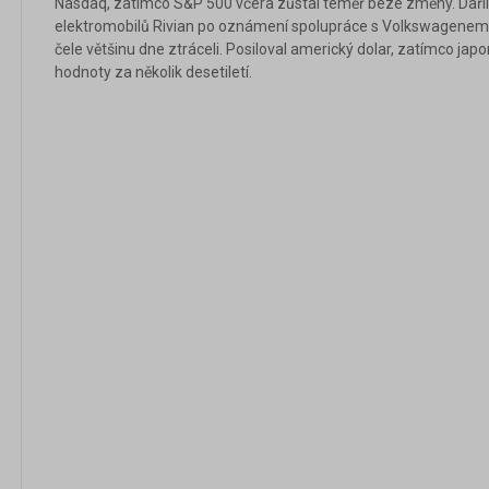
Nasdaq, zatímco S&P 500 včera zůstal téměř beze změny. Dařil
elektromobilů Rivian po oznámení spolupráce s Volkswagenem,
čele většinu dne ztráceli. Posiloval americký dolar, zatímco japo
hodnoty za několik desetiletí.