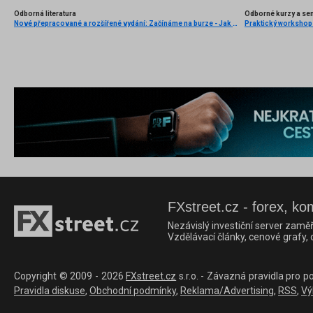
Odborná literatura
Odborné kurzy a se
Nové přepracované a rozšířené vydání: Začínáme na burze - Jak uspět při obchodování na finančních trzích (3. vydání) - BESTSELLER
FXstreet.cz - forex, ko
Nezávislý investiční server zaměř
Vzdělávací články, cenové grafy,
Copyright © 2009 - 2026
FXstreet.cz
s.r.o. - Závazná pravidla pro p
Pravidla diskuse
,
Obchodní podmínky
,
Reklama/Advertising
,
RSS
,
Vý