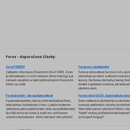
Forex - doporučené články:
Co je FOREX?
Forex pro začátečníky
Základní informace o finančním trhu FOREX. Forex
Forex je celosvětová burzovní síť, v jej
je obchodování s cizími měnami (forex trading) a je
obchoduje se všemi světovými měnami,
zároveň největším a také nejlikvidnějším finančním
koruny. Na forexu obchodují banky, fondy
trhem na světě.
brokeři a podobné instituce, ale také jedn
otevřený všem.
Forex brokeři - jak správně vybrat
V podstatě každého, kdo by chtěl obchodovat forex,
Snem některých obchodníků je obchodo
čeká jednou rozhodování o tom, s jakým brokerem
nutnosti jakéhokoliv zásahu do obchod
(přeloženo jako makléř/broker nebo zprostředkovatel)
fikce nebo reálná záležitost? Kolik z nás
by chtěl mít co do činění a svěřil mu své finance
"roboti" mohou profitabilně obchodovat
určené k obchodování. Velmi rád bych vám přiblížil
principech fungují?
problematiku výběru brokera, rozdíl mezi
jednotlivými typy brokerů a v neposlední řadě uvedu
několik příkladů nejznámějších z nich.