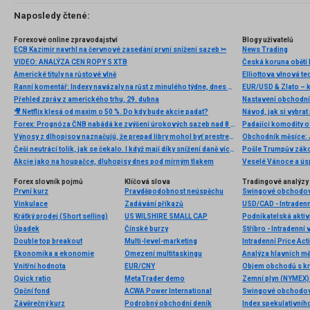
Naposledy čtené:
Forexové online zpravodajství
Blogy uživatelů
ECB Kazimir navrhl na červnové zasedání první snížení sazeb ✂
News Trading
VIDEO: ANALÝZA CEN ROPY S XTB
Česká koruna obětí 
Americké tituly na růstové vlně
Ranní komentář: Indexy navázaly na růst z minulého týdne, dnes americká inflace
EUR/USD & Zlato – 
Přehled zpráv z amerického trhu, 29. dubna
🎥 Netflix klesá od maxim o 50 %. Do kdy bude akcie padat?
Návod, jak si vybrat
Forex: Prognóza ČNB nabádá ke zvýšení úrokových sazeb nad 8 %
Padající komodity o
Výnosy z dlhopisov naznačujú, že prepad libry mohol byť prestrelený
Obchodník měsíce: 
Češi neutrácí tolik, jak se čekalo. I když mají díky snížení daně více peněz a současně se bojí inflace, jejich výdaje zaostávají za očekáváním
Pošle Trumpův záko
Akcie jako na houpačce, dluhopisy dnes pod mírným tlakem
Veselé Vánoce a ús
Forex slovník pojmů
Klíčová slova
Tradingové analýzy 
První kurz
Pravděpodobnost neúspěchu
Swingové obchodov
Vinkulace
Zadávání příkazů
USD/CAD - Intradenn
Krátký prodej (Short selling)
US WILSHIRE SMALL CAP
Podnikatelská aktiv
Úpadek
Čínské burzy
Stříbro - Intradenní
Double top breakout
Multi-level-marketing
Intradenní Price Ac
Ekonomika a ekonomie
Omezení multitaskingu
Analýza hlavních m
Vnitřní hodnota
EUR/CNY
Objem obchodů s kry
Quick ratio
MetaTrader demo
Zemní plyn (NYMEX) 
Opční fond
ACWA Power International
Swingové obchodov
Závěrečný kurz
Podrobný obchodní deník
Index spekulativníh