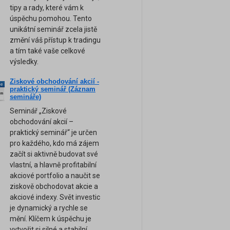
tipy a rady, které vám k
úspěchu pomohou. Tento
unikátní seminář zcela jistě
změní váš přístup k tradingu
a tím také vaše celkové
výsledky.
Ziskové obchodování akcií -
ne
praktický seminář (Záznam
am
semináře)
Seminář „Ziskové
obchodování akcií –
praktický seminář“ je určen
pro každého, kdo má zájem
začít si aktivně budovat své
vlastní, a hlavně profitabilní
akciové portfolio a naučit se
ziskově obchodovat akcie a
akciové indexy. Svět investic
je dynamický a rychle se
mění. Klíčem k úspěchu je
vytvořit si silné a stabilní