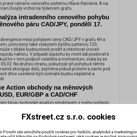
o pravé rameno cenového patternu Hlava-Ramena. A na
en Dvojitý vrchol na týdenním grafu.
nalýza intradenního cenového pohybu
ěnového páru CAD/JPY, pondělí 17.
 divergence mezi pohybem ceny CAD/JPY v grafu 4H a
em, potvrzený také výskytem býčího patternu 123,
 může v blízké budoucnosti posílit a otestovat úroveň
spodu nahoru. V případě úspěchu by mohl dál posilovat k
okud ho v tom podpoří volatilita a momentum, stala by se
105,02. Na druhou stranu, pokud pár při pohybu k těmto
razně zkoriguje dolů, zejména pokud prolomí a zavře pod
keré dříve uvedené býčí scénáře budou neplatné a
ší.
ice Action obchody na měnových
/USD, EUR/GBP a CAD/CHF
ním blogu technické analýzy představím z mého pohledu
ce Action na měnových párech pro nadcházející období.
D může v následujících hodinách dokončit poklesový
FXstreet.cz s.r.o. cookies
ového páru EUR/GBP se nachází na důležitém supportu a
ktuje zatím hranice Trojúhelníku.
nalýza denního pohybu cen
n Povolit vše umožníte použití cookies pro funkční, analytické a marketingo
ete určit kliknutím na Podrobné nastavení, jaké cookies je možné zpracovávat