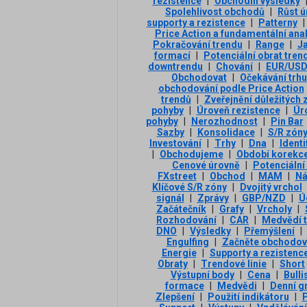
rezistence
|
Obchodní výsledky
Spolehlivost obchodů
|
Růst 
supporty a rezistence
|
Patterny
|
Price Action a fundamentální ana
Pokračování trendu
|
Range
|
Ja
formací
|
Potenciální obrat tren
downtrendu
|
Chování
|
EUR/US
Obchodovat
|
Očekávání trhu
obchodování podle Price Action
trendů
|
Zveřejnění důležitých 
pohyby
|
Úroveň rezistence
|
Úr
pohyby
|
Nerozhodnost
|
Pin Bar
Sazby
|
Konsolidace
|
S/R zóny
Investování
|
Trhy
|
Dna
|
Ident
|
Obchodujeme
|
Období korekc
Cenové úrovně
|
Potenciální
FXstreet
|
Obchod
|
MAM
|
Ná
Klíčové S/R zóny
|
Dvojitý vrchol
signál
|
Zprávy
|
GBP/NZD
|
Ú
Začátečník
|
Grafy
|
Vrcholy
|
Rozhodování
|
CAR
|
Medvědí 
DNO
|
Výsledky
|
Přemýšlení
|
Engulfing
|
Začněte obchodov
Energie
|
Supporty a rezistenc
Obraty
|
Trendové linie
|
Short
Výstupní body
|
Cena
|
Bulli
formace
|
Medvědi
|
Denní g
Zlepšení
|
Použití indikátoru
|