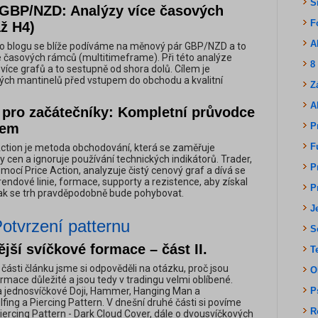
S
GBP/NZD: Analýzy více časových
F
ž H4)
A
o blogu se blíže podíváme na měnový pár GBP/NZD a to
 časových rámců (multitimeframe). Při této analýze
8
více grafů a to sestupně od shora dolů. Cílem je
ých mantinelů před vstupem do obchodu a kvalitní
Z
A
n pro začátečníky: Kompletní průvodce
kem
P
F
ction je metoda obchodování, která se zaměřuje
 cen a ignoruje používání technických indikátorů. Trader,
P
mocí Price Action, analyzuje čistý cenový graf a dívá se
rendové linie, formace, supporty a rezistence, aby získal
P
jak se trh pravděpodobně bude pohybovat.
J
Potvrzení patternu
S
ší svíčkové formace – část II.
T
 části článku jsme si odpověděli na otázku, proč jsou
O
rmace důležité a jsou tedy v tradingu velmi oblíbené.
a jednosvíčkové Doji, Hammer, Hanging Man a
P
fing a Piercing Pattern. V dnešní druhé části si povíme
R
Piercing Pattern - Dark Cloud Cover, dále o dvousvíčkových