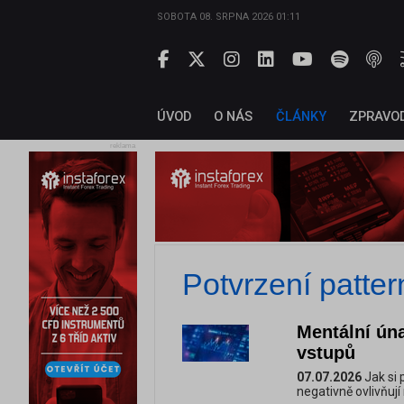
SOBOTA 08. SRPNA 2026 01:11
ÚVOD
O NÁS
ČLÁNKY
ZPRAVO
reklama
Potvrzení patter
Mentální ún
vstupů
07.07.2026
Jak si 
negativně ovlivňuj