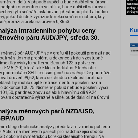
 směrem dolů. V případě úspěchu bude další cíl na úrovni
podpoří momentum a volatilita, bude další cíl na úrovni
echny tyto scénáře oslabování přestanou platit a budou
ny, pokud dojde k výrazné korekci směrem nahoru, kdy
ně prorazí a překoná úroveň 0,8653.
Ku
nalýza intradenního pohybu ceny
ěnového páru AUD/JPY, středa 30.
On-li
zázn
 měnový pár AUD/JPY se v grafu 4H pokouší prorazit nad
 patrně s tím má problém, a dokonce ztrácí vzestupné
me díky výskytu patternu Bearish 123 a potvrzení
ii EMA (20), která také klesá. Indikátor Stochastic
 je v podmínkách SELL crossing, což naznačuje, že pár může
ovat úroveň 99,62, která se shodou okolností protíná s
blasti by mohlo dojít k retracementu a posílení až na
bo dokonce 100,75. Nicméně pokud nebude posílení vyšší
101,50, pár dnes znovu oslabí k hlavnímu cíli 99,24.
ování dostatečně výrazné a silné, bude další cíl na úrovni
nalýza měnových párů NZD/USD,
GBP/AUD
ním blogu technické analýzy představím z mého pohledu
ce Action na měnových párech pro nadcházející období.
 dokončil symetrickou korekci klesajícího trendu. Na