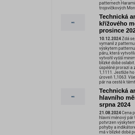
patternech Harami
trojsvíčkových Mor
Technická a
křížového m
prosince 20
10.12.2024
Zdá se,
vymanil z patternu
výskytem patternu
páru, která vytvoři
vytvořil vyšší min
blízké době oslabi
úspěšně prorazí a 
1,1111. Jestliže h
úroveň 1,1063. Vše
pár na cestě k těmt
Technická a
hlavního mě
srpna 2024
21.08.2024
Cena p
hlavní měnový pár 
potvrzen výskytem
pohyby a indikáto
má v blízké době p