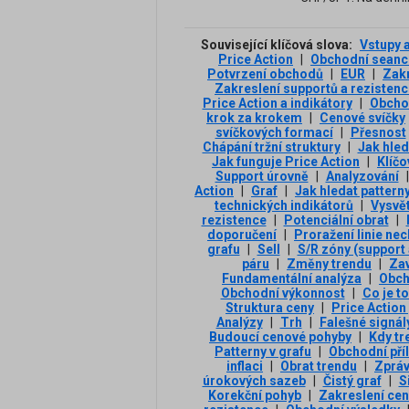
Související klíčová slova:
Vstupy 
Price Action
|
Obchodní seanc
Potvrzení obchodů
|
EUR
|
Zakr
Zakreslení supportů a rezistenc
Price Action a indikátory
|
Obcho
krok za krokem
|
Cenové svíčky
svíčkových formací
|
Přesnost
Chápání tržní struktury
|
Jak hled
Jak funguje Price Action
|
Klíčo
Support úrovně
|
Analyzování
|
Action
|
Graf
|
Jak hledat pattern
technických indikátorů
|
Vysvět
rezistence
|
Potenciální obrat
|
doporučení
|
Proražení linie nec
grafu
|
Sell
|
S/R zóny (support 
páru
|
Změny trendu
|
Zav
Fundamentální analýza
|
Obch
Obchodní výkonnost
|
Co je t
Struktura ceny
|
Price Action
Analýzy
|
Trh
|
Falešné signál
Budoucí cenové pohyby
|
Kdy tr
Patterny v grafu
|
Obchodní příl
inflaci
|
Obrat trendu
|
Zprá
úrokových sazeb
|
Čistý graf
|
S
Korekční pohyb
|
Zakreslení ce