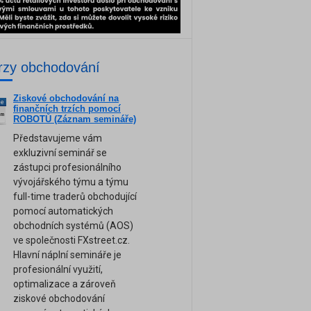
rzy obchodování
Ziskové obchodování na
ne
finančních trzích pomocí
am
ROBOTŮ (Záznam semináře)
Představujeme vám
exkluzivní seminář se
zástupci profesionálního
vývojářského týmu a týmu
full-time traderů obchodující
pomocí automatických
obchodních systémů (AOS)
ve společnosti FXstreet.cz.
Hlavní náplní semináře je
profesionální využití,
optimalizace a zároveň
ziskové obchodování