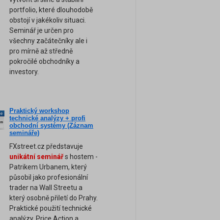
portfolio, které dlouhodobě
obstojí v jakékoliv situaci.
Seminář je určen pro
všechny začátečníky ale i
pro mírně až středně
pokročilé obchodníky a
investory.
Praktický workshop
ne
technické analýzy + profi
am
obchodní systémy (Záznam
semináře)
FXstreet.cz představuje
unikátní seminář
s hostem -
Patrikem Urbanem, který
působil jako profesionální
trader na Wall Streetu a
který osobně přiletí do Prahy.
Praktické použití technické
analýzy, Price Action a