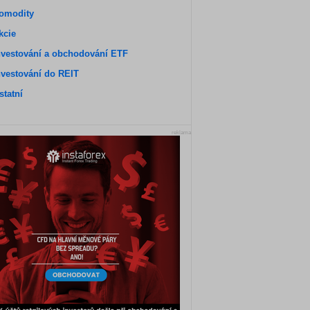
omodity
kcie
nvestování a obchodování ETF
nvestování do REIT
statní
reklama