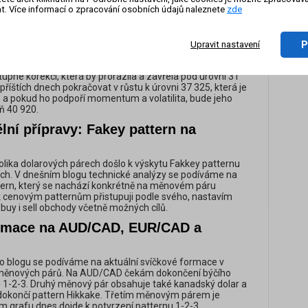
aktiva stříbra, středa 23. října 2024
t. Více informací o zpracování osobních údajů naleznete
zde
On-li
oho, co vidíme v denním grafu komoditního aktiva stříbra,
zázn
ttern 123 následovaný několika Rossovými háky (RH), což
 tohoto komoditního aktiva začali ovládat kupci, zejména
P
Upravit nastavení
 ven z patternu klesajícího rozšiřujícího se klínu, zvlášť
 cenového pohybu nad linií MA 50 směřující nahoru. Pokud
upné korekci, která by prorazila a zavřela pod úrovní 31
 příštích dnech pokračovat v růstu k úrovni 37 325, která je
, a pokud ho podpoří momentum a volatilita, bude jeho
ň 40 920.
lní přípravy: Fakey pattern na
lika dolarových párech došlo k výskytu Fakkey patternu
ech. V dnešním blogu technické analýzy se podíváme na
tern, který se nachází konkrétně na měnovém páru
k cenovým patternům přistupuji podle svého, nastavím
buy i sell obchody včetně možných cílů.
ormace na AUD/CAD, EUR/CAD a
 blogu se podíváme na aktuální svíčkové formace v
měnových párů. Na AUD/CAD čekám dokončení býčího
 1-2-3. Druhý měnový pár obsahuje také kanadský dolar a
 dokončí pattern Hikkake. Třetím měnovým párem je
 grafu dnes dojde k potvrzení patternu 1-2-3.