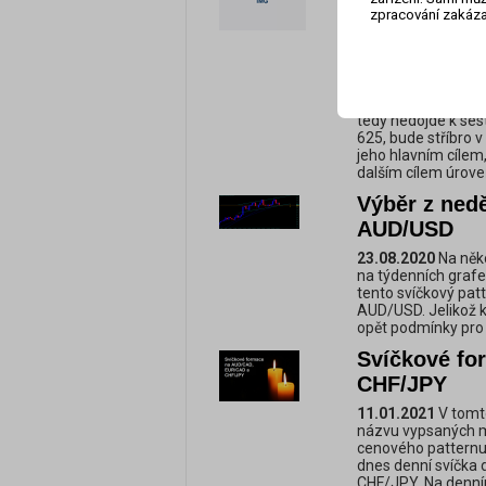
komoditního 
zpracování zakáza
23.10.2024
Podle t
se objevil býčí pa
naznačuje, že stav
po úspěšném průrazu
při potvrzení jeho
tedy nedojde k sest
625, bude stříbro v
jeho hlavním cílem
dalším cílem úrove
Výběr z nedě
AUD/USD
23.08.2020
Na něko
na týdenních graf
tento svíčkový pat
AUD/USD. Jelikož 
opět podmínky pro 
Svíčkové f
CHF/JPY
11.01.2021
V tomto
názvu vypsaných 
cenového patternu
dnes denní svíčka
CHF/JPY. Na denním