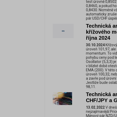
test úrovně 0,8502
0,8460, a pokud ho 
0,8430. Nicméně vš
automaticky zruše
pár USD/CHF úspěš
Technická a
křížového m
října 2024
30.10.2024
Křížový
úroveň 101,97, ale
momentum. To vidí
pohybu ceny pod lin
Oscillator (5,3,3)
v blízké době otest
EMA (200). V této o
úroveň 100,32, ne
a zavře pod úrovní 
Jestliže bude oslab
98,11.
Technická a
CHF/JPY a 
13.02.2022
V dneš
nejzajímavější Pri
Měnový pár NZD/USD