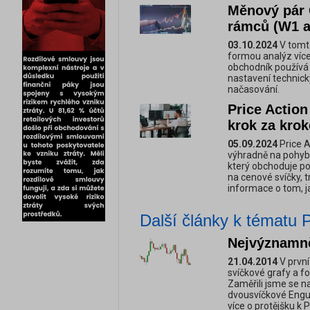
Měnový pár 
rámců (W1 a
03.10.2024
V tomt
formou analýz více
obchodník používá 
nastavení technick
načasování.
Price Actio
krok za kro
05.09.2024
Price A
výhradně na pohyby
který obchoduje po
na cenové svíčky, t
informace o tom, 
Další články k tématu 
Nejvýznamněj
21.04.2014
V první
svíčkové grafy a fo
Zaměřili jsme se n
dvousvíčkové Engul
více o protějšku k 