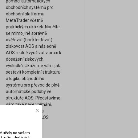
pomocí automatických
obchodních systémů pro
obchodní platformu
MetaTrader včetně
praktických ukázek. Naučíte
se mimo jiné správně
ověřovat (backtestovat)
ziskovost AOS a následně
AOS reálně využívat v praxi k
dosažení ziskových
výsledků. Ukážeme vám, jak
sestavit kompletní strukturu
a logiku obchodního
systému pro převod do plně
automatické podoby ve
struktuře AOS. Představíme
vám také naše vnímání,
obchodní přístupy a
strategie pomocí AOS.
vé účely na vašem
, případně jejich