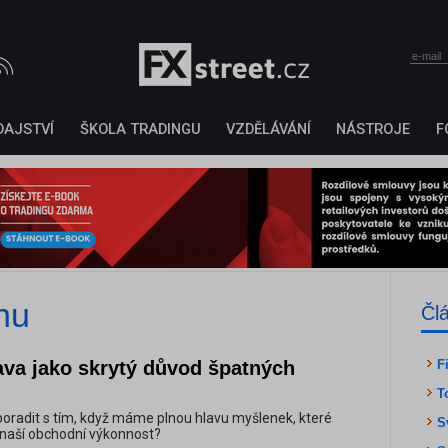
DAJSTVÍ
ŠKOLA TRADINGU
VZDĚLÁVÁNÍ
NÁSTROJE
F
nu
Čl
ava jako skrytý důvod špatných
F
T
poradit s tím, když máme plnou hlavu myšlenek, které
S
í naší obchodní výkonnost?