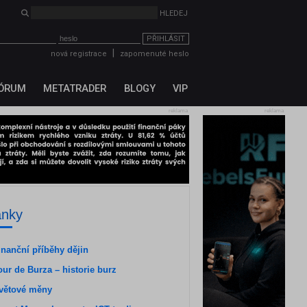
PŘIHLÁSIT
|
nová registrace
zapomenuté heslo
ÓRUM
METATRADER
BLOGY
VIP
reklama
reklama
ánky
inanční příběhy dějin
our de Burza – historie burz
větové měny