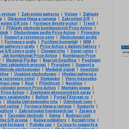
a výstupy
|
Zakreslení patternu
|
Vstupy
|
Základy
e
|
Obrácená Hlava a ramena
|
Zakreslení S/R
|
eslení S/R zón
|
Formace dvojitý vrchol
|
Trend
|
í
|
Příklady obchodů kombinujících Price Action
|
dník
|
Obchodování podle Price Action
|
Průvodce
|
Support a rezistence zóny
|
Obchodování podle
|
Formace v grafu
|
Pozitivní komentář
|
NIM
|
at patterny v grafu
|
Price Action s dalšími faktory
|
On-li
vé S/R zóny v grafu
|
Chování trhu
|
Denní rutiny
|
zázn
Jak kombinovat Price Action
|
Kombinace Price
y
|
Medvědí Pin Bar
|
Bearish Engulfing
|
Používání
lení základních principů
|
Proražení
|
Support a
Metoda obchodování
|
Medvědí signál
|
Investiční
kline
|
Úspěšné obchodování
|
Hledání patternů v
a rezistence zóny)
|
Očekávání
|
Vývoj měnového
írací cena
|
Růst
|
Příležitosti
|
Neckline
|
odování pomocí Price Action
|
Mentální únava
|
o Price Action
|
Zveřejnění ekonomických zpráv
|
 pro začátečníky
|
Bullish
|
Portál FXstreet.cz
|
y
|
Ukázka Uptrendového trhu
|
Odmítnutí ceny
|
end začíná
|
Formace hlava a ramena
|
Supporty
|
ežitost
|
Zakreslování trendových čar
|
Zprávy o
va
|
Časování obchodů
|
Swing
|
Budoucí růst
ilné S/R úrovně
|
Rušivé indikátory
|
Rozpětí trhu
|
nové formace
|
Pohyby cen
|
Co jsou to supporty a