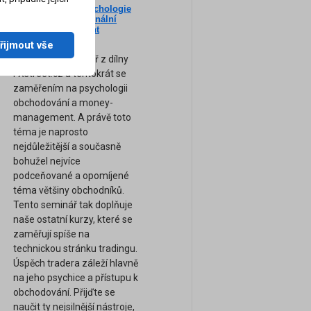
Nový seminář: Psychologie
ne
tradingu a profesionální
am
Money-Management
(Záznam semináře)
řijmout vše
Zcela nový seminář z dílny
FXstreet.cz a tentokrát se
zaměřením na psychologii
obchodování a money-
management. A právě toto
téma je naprosto
nejdůležitější a současně
bohužel nejvíce
podceňované a opomíjené
téma většiny obchodníků.
Tento seminář tak doplňuje
naše ostatní kurzy, které se
zaměřují spíše na
technickou stránku tradingu.
Úspěch tradera záleží hlavně
na jeho psychice a přístupu k
obchodování. Přijďte se
naučit ty nejsilnější nástroje,