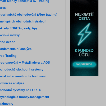
mart Money koncept a ICT trading
orex
lgoritmické obchodování (Algo trading)
 nejlepších obchodních strategií
áklady FOREXu, rady, tipy
kciové indexy
rice Action
undamentální analýza
rop Trading
rogramování v MetaTraderu a AOS
ednoduché obchodní systémy
eriál intradenního obchodování
echnická analýza
bchodní systémy na FOREX
sychologie a money-management
ozhovory