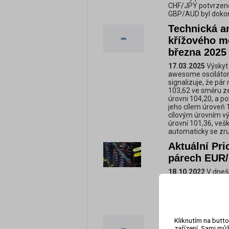
CHF/JPY potvrzen
GBP/AUD byl dokonč
Technická a
křížového m
března 2025
17.03.2025
Výskyt
awesome oscilátor
signalizuje, že pár
103,62 ve směru ze
úrovni 104,20, a p
jeho cílem úroveň 
cílovým úrovním vý
úrovní 101,36, veš
automaticky se zru
Aktuální Pr
párech EUR
18.10.2022
V dneš
nejzajímavější Pri
Měnový pár EUR/US
pattern. Cena měn
cena CAD/CHF respe
Technická a
Kliknutím na butto
zařízení. Sami můž