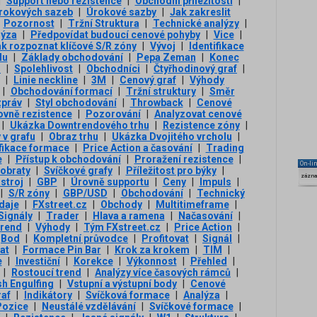
|
Support nebo rezistence
|
Obchodní příležitosti
|
úrokových sazeb
|
Úrokové sazby
|
Jak zakreslit
Pozornost
|
Tržní Struktura
|
Technické analýzy
|
lýza
|
Předpovídat budoucí cenové pohyby
|
Vice
|
k rozpoznat klíčové S/R zóny
|
Vývoj
|
Identifikace
du
|
Základy obchodování
|
Pepa Zeman
|
Konec
D
|
Spolehlivost
|
Obchodníci
|
Čtyřhodinový graf
|
|
Linie neckline
|
3М
|
Cenový graf
|
Výhody
|
Obchodování formací
|
Tržní struktury
|
Směr
zpráv
|
Styl obchodování
|
Throwback
|
Cenové
ovně rezistence
|
Pozorování
|
Analyzovat cenové
|
Ukázka Downtrendového trhu
|
Rezistence zóny
|
 v grafu
|
Obraz trhu
|
Ukázka Dvojitého vrcholu
|
ifikace formace
|
Price Action a časování
|
Trading
e
|
Přístup k obchodování
|
Proražení rezistence
|
On-li
 obraty
|
Svíčkové grafy
|
Příležitost pro býky
|
zázn
stroj
|
GBP
|
Úrovně supportu
|
Ceny
|
Impuls
|
|
S/R zóny
|
GBP/USD
|
Obchodování
|
Technický
daje
|
FXstreet.cz
|
Obchody
|
Multitimeframe
|
Signály
|
Trader
|
Hlava a ramena
|
Načasování
|
trend
|
Výhody
|
Tým FXstreet.cz
|
Price Action
|
Bod
|
Kompletní průvodce
|
Profitovat
|
Signál
|
at
|
Formace Pin Bar
|
Krok za krokem
|
TIM
|
e
|
Investiční
|
Korekce
|
Výkonnost
|
Přehled
|
|
Rostoucí trend
|
Analýzy více časových rámců
|
sh Engulfing
|
Vstupní a výstupní body
|
Cenové
raf
|
Indikátory
|
Svíčková formace
|
Analýza
|
Pozice
|
Neustálé vzdělávání
|
Svíčkové formace
|