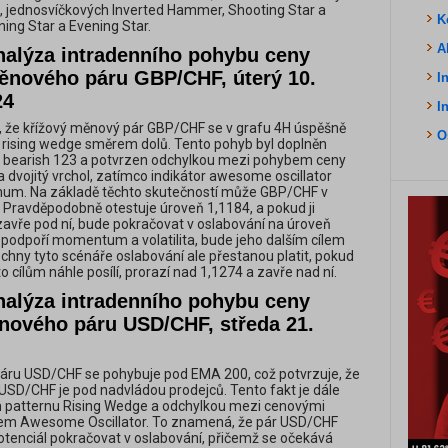
, jednosvíčkových Inverted Hammer, Shooting Star a
K
ning Star a Evening Star.
A
nalýza intradenního pohybu ceny
ěnového páru GBP/CHF, úterý 10.
I
24
I
 že křížový měnový pár GBP/CHF se v grafu 4H úspěšně
O
 rising wedge směrem dolů. Tento pohyb byl doplněn
 bearish 123 a potvrzen odchylkou mezi pohybem ceny
la dvojitý vrchol, zatímco indikátor awesome oscillator
imum. Na základě těchto skutečností může GBP/CHF v
t. Pravděpodobně otestuje úroveň 1,1184, a pokud ji
zavře pod ní, bude pokračovat v oslabování na úroveň
o podpoří momentum a volatilita, bude jeho dalším cílem
chny tyto scénáře oslabování ale přestanou platit, pokud
o cílům náhle posílí, prorazí nad 1,1274 a zavře nad ní.
nalýza intradenního pohybu ceny
nového páru USD/CHF, středa 21.
áru USD/CHF se pohybuje pod EMA 200, což potvrzuje, že
USD/CHF je pod nadvládou prodejců. Tento fakt je dále
 patternu Rising Wedge a odchylkou mezi cenovými
rem Awesome Oscillator. To znamená, že pár USD/CHF
otenciál pokračovat v oslabování, přičemž se očekává