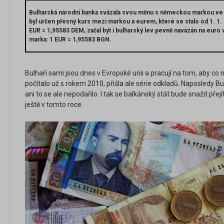
Bulharská národní banka svázala svou měnu s německou markou ve 
byl určen přesný kurs mezi markou a eurem, které se stalo od 1. 1.
EUR = 1,95583 DEM, začal být i bulharský lev pevně navázán na eur
marka: 1 EUR = 1,95583 BGN.
Bulhaři sami jsou dnes v Evropské unii a pracují na tom, aby co n
počítalo už s rokem 2010, přišla ale série odkladů. Naposledy B
ani to se ale nepodařilo. I tak se balkánský stát bude snažit př
ještě v tomto roce.