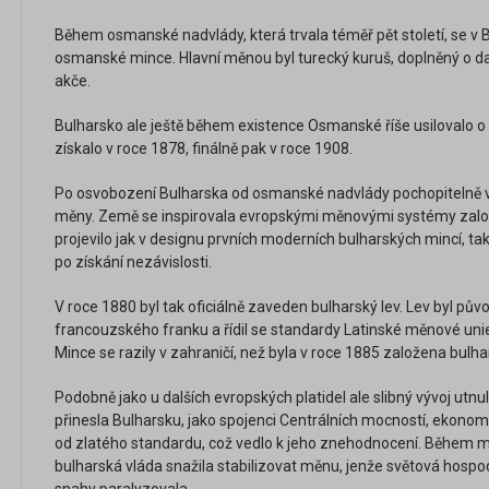
Během osmanské nadvlády, která trvala téměř pět století, se v
osmanské mince. Hlavní měnou byl turecký kuruš, doplněný o d
akče.
Bulharsko ale ještě během existence Osmanské říše usilovalo o 
získalo v roce 1878, finálně pak v roce 1908.
Po osvobození Bulharska od osmanské nadvlády pochopitelně vy
měny. Země se inspirovala evropskými měnovými systémy založe
projevilo jak v designu prvních moderních bulharských mincí, 
po získání nezávislosti.
V roce 1880 byl tak oficiálně zaveden bulharský lev. Lev byl p
francouzského franku a řídil se standardy Latinské měnové un
Mince se razily v zahraničí, než byla v roce 1885 založena bulha
Podobně jako u dalších evropských platidel ale slibný vývoj utnul
přinesla Bulharsku, jako spojenci Centrálních mocností, ekonomi
od zlatého standardu, což vedlo k jeho znehodnocení. Během m
bulharská vláda snažila stabilizovat měnu, jenže světová hospod