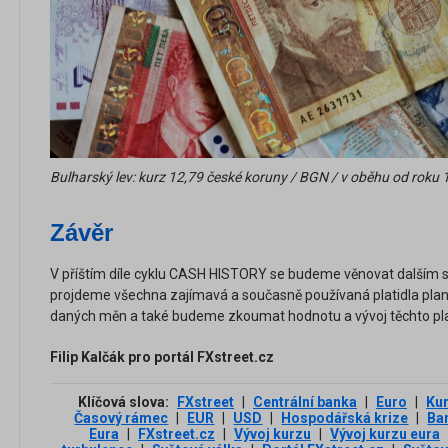
Bulharsk
ý
lev: kurz 12,79
česk
é
koruny / BGN / v oběhu od roku 
Závěr
V příštím díle cyklu CASH HISTORY se budeme věnovat dalším
projdeme všechna zajímavá a současně používaná platidla planet
daných měn a také budeme zkoumat hodnotu a vývoj těchto pla
Filip Kalčák pro portál FXstreet.cz
Klíčová slova:
FXstreet
|
Centrální banka
|
Euro
|
Ku
Časový rámec
|
EUR
|
USD
|
Hospodářská krize
|
Ba
Eura
|
FXstreet.cz
|
Vývoj kurzu
|
Vývoj kurzu eura