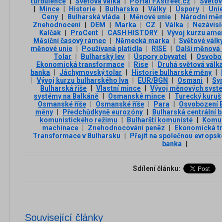
turbulence
|
Světová válka
|
Portál FXstreet.cz
|
Světov
|
Mince
|
Historie
|
Bulharsko
|
Války
|
Úspory
|
Uni
Ceny
|
Bulharská vláda
|
Měnové unie
|
Národní mě
Znehodnocení
|
DEM
|
Marka
|
CZ
|
Válka
|
Nezávisl
Kalčák
|
ProCent
|
CASH HISTORY
|
Vývoj kurzu ame
Měsíční časový rámec
|
Německá marka
|
Světové válk
měnové unie
|
Používaná platidla
|
RISE
|
Další měnová
Tolar
|
Bulharský lev
|
Úspory obyvatel
|
Osvobo
Ekonomická transformace
|
Rise
|
Druhá světová válk
banka
|
Jáchymovský tolar
|
Historie bulharské měny
|
|
Vývoj kurzu bulharského lva
|
EUR/BGN
|
Osmani
|
Sy
Bulharská říše
|
Vlastní mince
|
Vývoj měnových syst
systémy na Balkáně
|
Osmanské mince
|
Turecký kuruš
Osmanské říše
|
Osmanské říše
|
Para
|
Osvobození 
měny
|
Předchůdkyně eurozóny
|
Bulharská centrální 
komunistického režimu
|
Bulharští komunisté
|
Komun
machinace
|
Znehodnocování peněz
|
Ekonomická tr
Transformace v Bulharsku
|
Přejít na společnou evrops
banka
|
Sdílení článku:
Související články