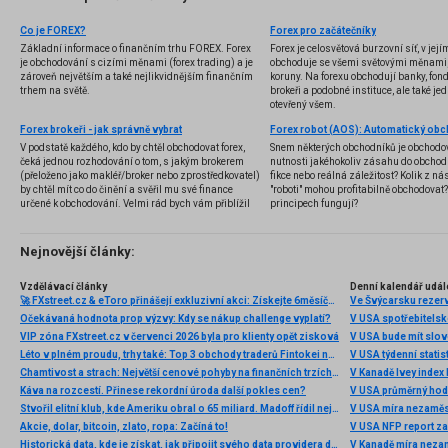
Co je FOREX?
Forex pro začátečníky
Základní informace o finančním trhu FOREX. Forex
Forex je celosvětová burzovní síť, v jej
je obchodování s cizími měnami (forex trading) a je
obchoduje se všemi světovými měnami,
zároveň největším a také nejlikvidnějším finančním
koruny. Na forexu obchodují banky, fondy
trhem na světě.
brokeři a podobné instituce, ale také jedn
otevřený všem.
Forex brokeři - jak správně vybrat
V podstatě každého, kdo by chtěl obchodovat forex,
Snem některých obchodníků je obchodo
čeká jednou rozhodování o tom, s jakým brokerem
nutnosti jakéhokoliv zásahu do obchod
(přeloženo jako makléř/broker nebo zprostředkovatel)
fikce nebo reálná záležitost? Kolik z nás
by chtěl mít co do činění a svěřil mu své finance
"roboti" mohou profitabilně obchodovat
určené k obchodování. Velmi rád bych vám přiblížil
principech fungují?
problematiku výběru brokera, rozdíl mezi
jednotlivými typy brokerů a v neposlední řadě uvedu
několik příkladů nejznámějších z nich.
Nejnovější články:
Vzdělávací články
Denní kalendář udál
🚀 FXstreet.cz & eToro přinášejí exkluzivní akci: Získejte 6měsíční členství ve VIP zóně ZDARMA
Ve Švýcarsku rezer
Očekávaná hodnota prop výzvy: Kdy se nákup challenge vyplatí?
V USA spotřebitelsk
VIP zóna FXstreet.cz v červenci 2026 byla pro klienty opět zisková
V USA bude mít slo
Léto v plném proudu, trhy také: Top 3 obchody traderů Fintokei na indexech a zlatě
V USA týdenní statist
Chamtivost a strach: Největší cenové pohyby na finančních trzích (červenec 2026)
V Kanadě Ivey index
Káva na rozcestí. Přinese rekordní úroda další pokles cen?
V USA průměrný hod
Stvořil elitní klub, kde Ameriku obral o 65 miliard. Madoff řídil největší Ponzi dějin
V USA míra nezaměs
Akcie, dolar, bitcoin, zlato, ropa: Začíná to!
V USA NFP report z
Historická data, kde je získat, jak připojit svého data providera do MultiCharts a proč je budeme potřebovat? (4. díl)
V Kanadě míra neza