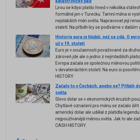
katastrofický pád
Lirou se kdysi platilo hned v několika státec
formálně jen v Turecku. Tamní měna si vysl
nejslabších měn světa. Napravovat její ren
staletí. Na příběh liry se podíváme v další
Historie eura je hlubší, než se zdá. O e
už v 19. století
Euro je v současnosti považované za druhou
zároveň jde ale o jedno z nejmladších plati
Evropa začala se společnou měnovou politi
v devatenáctém století. Na euro si posvítí
HISTORY.
Začalo to v Čechách, anebo ne? Příběh d
světa
Slovo dolar se v ekonomických kruzích použ
Chytlavé označení pro měnu se začalo šíři
americký dolar ale udělal z platidla legendu
nejpoužívanější měnou světa. Jak to ale zača
CASH HISTORY.