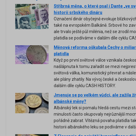
Stříbrná měna, o které psal i Dante „ve s
historii srbského dináru
Označení dinár obyčejně evokuje blízkových
také na evropském Balkáně. Srbové ho zavá
ale trvalo ještě půl milénia, než se zrodil mo
platidla se podíváme v dalším díle cyklu C
Měnová reforma oškubala Čechy o miliar
platidla
Když po první světové válce vznikala česk
našlápnuta k tomu zařadit se mezi nejprest
světová válka, komunistický převrat a ná
ale plány zhatily. Na vývoj české a českos
dalším díle cyklu CASH HISTORY.
Jmenuje se po velkém vůdci, ale zažila živ
albánské měny?
Albánský lek si pomalu hledá cestu mezi stab
minulosti často okupovaly nejrůznější moc
pořádně zabrat. Vítězná povaha platidla ta
historii albánského leku se podíváme v da