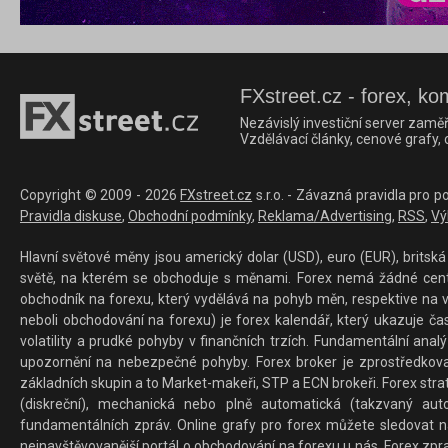
FXstreet.cz - forex, ko
Nezávislý investiční server zaměř
Vzdělávací články, cenové grafy,
Copyright © 2009 - 2026
FXstreet.cz
s.r.o. - Závazná pravidla pro p
Pravidla diskuse
,
Obchodní podmínky
,
Reklama/Advertising
,
RSS
,
Vý
Hlavní světové měny jsou americký dolar (USD), euro (EUR), britská 
světě, na kterém se obchoduje s měnami. Forex nemá žádné centrál
obchodník na forexu, který vydělává na pohyb měn, respektive na v
neboli obchodování na forexu) je forex kalendář, který ukazuje č
volatility a prudké pohyby v finančních trzích. Fundamentální ana
upozornění na nebezpečné pohyby. Forex broker je zprostředkov
základních skupin a to Market-makeři, STP a ECN brokeři. Forex stra
(diskreční), mechanická nebo plně automatická (takzvaný aut
fundamentálních zpráv. Online grafy pro forex můžete sledovat na 
nejnavštěvovanější portál o obchodování na forexu u nás. Forex zprav