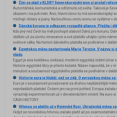
Čím se platí v KLDR? Severokorejský won si prošel refor
Autoritářská, komunistická a odříznutá od světa. Taková je Seve
úkazem i na poli měn. Ano, hlavní slovo tu má severokorejský w
míchají i dolary a jüany. Na bouřlivou cestu wonu se vydáme v 
Dánská koruna je odkazem rozpadlé aliance. Přežila i d
Kdo jiný než Čech by měl pochopit slabost Dánů pro korunu. Dá
oblíbilo už za úsvitu renesance a své platidlo uhájilo i přes n
světové války. Na historii dánského platidla se podíváme v dalš
Egyptskou měnu nastartovala Marie Terezie. V názvu si d
vládu
Egypt je sice kolébkou civilizací, moderní egyptský státní útvar s
Historie egyptské libry je přesto košatá. Název napovídá, že v ní
minulost a současnost egyptského platidla se podíváme v dalš
Historie eura je hlubší, než se zdá. O evropskou měnu se s
Euro je v současnosti považované za druhou nejdůležitější měnu
nejmladších platidel. Ovšem jen na první pohled. Evropa začala
výrazněji experimentovat už v devatenáctém století. Na euro si 
CASH HISTORY.
Hřivnou se platilo už v Kyjevské Rusi. Ukrajinská měna se
I když se novodobou hřivnou začalo platit až po osamostatnění 