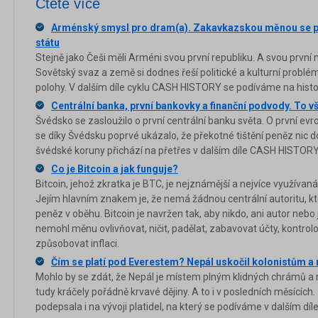
Čtěte více
Arménský smysl pro dram(a). Zakavkazskou měnou se pla
státu
Stejně jako Češi měli Arméni svou první republiku. A svou první 
Sovětský svaz a země si dodnes řeší politické a kulturní problémy
polohy. V dalším díle cyklu CASH HISTORY se podíváme na hist
Centrální banka, první bankovky a finanční podvody. To 
Švédsko se zasloužilo o první centrální banku světa. O první ev
se díky Švédsku poprvé ukázalo, že překotné tištění peněz nic d
švédské koruny přichází na přetřes v dalším díle CASH HISTORY
Co je Bitcoin a jak funguje?
Bitcoin, jehož zkratka je BTC, je nejznámější a nejvíce využívaná
Jejím hlavním znakem je, že nemá žádnou centrální autoritu, kte
peněz v oběhu. Bitcoin je navržen tak, aby nikdo, ani autor nebo jin
nemohl měnu ovlivňovat, ničit, padělat, zabavovat účty, kontrol
způsobovat inflaci.
Čím se platí pod Everestem? Nepál uskočil kolonistům a m
Mohlo by se zdát, že Nepál je místem plným klidných chrámů a r
tudy kráčely pořádně krvavé dějiny. A to i v posledních měsících.
podepsala i na vývoji platidel, na který se podíváme v dalším d