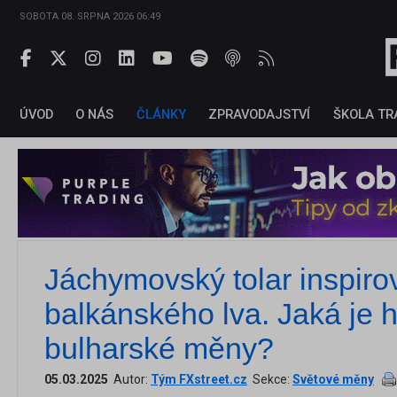
SOBOTA 08. SRPNA 2026 06:49
ÚVOD
O NÁS
ČLÁNKY
ZPRAVODAJSTVÍ
ŠKOLA TR
Jáchymovský tolar inspirov
balkánského lva. Jaká je h
bulharské měny?
05.03.2025
Autor:
Tým FXstreet.cz
Sekce:
Světové měny