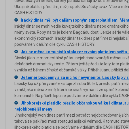
devadesátých letech, kořeny platidla sahají až do středověké Ky
Ukrajině platilo i před tím, než ji spolkl Sovětský svaz. Více o mě
CASH HISTORY.
Irácký dinár měl být dalším ropným superplatidlem. Měnu 
Irácký dinár se mohl vedle kuvajtského dináru nebo ománského ri
měny světa. Ropy na to je kolem Bagdádu dost. Jenže série válek
ekonomický rozmach. Irácký dinár tak dnes patří mezi nejslabší
podíváme v dalším díle cyklu CASH HISTORY.
Jak se měna komunistů stala rezervním platidlem světa.
Čínský jüan je momentálně pátou nejobchodovanější měnou svět
dekádách dramaticky roste. Přitom ještě před sto lety toto plat
vznikla až během čínské občanské války. Příběh jüanu přiblíží d
Je téměř bezcenný a za nic ho nevyměníte. Laoský kip v ze
Laoský kip už přerývaně existuje zhruba 80 let, přesto patří me
vznikl jako měna země, která se snaží vymanit ze spárů kolonistů
komunisté. Na příběh kipu se podíváme v dalším díle cyklu CAS
Jihokorejské platidlo přežilo občanskou válku i diktatur
nejoblíbenější měny
Jihokorejský won dnes patří mezi patnáct nejobchodovanějších 
taková se pak řadí mezi rostoucí asijské velmoci. K tomuto stavu 
jihokorejského platidla se podíváme v dalším díle CASH HISTOR