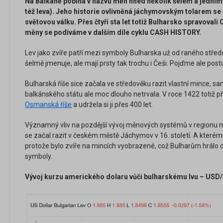
Na Balkáně pobíhá v názvu měn hned několik šelem a jedním z
též leva). Jeho historie ovlivněná jáchymovským tolarem se a
světovou válku. Př
es
č
ty
ři sta let totiž Bulharsko spravovali
měny se podíváme v dalším díle cyklu CASH HISTORY.
Lev jako zvíře patří mezi symboly Bulharska už od raného střed
šelmě jmenuje, ale mají prsty tak trochu i Češi. Pojďme ale post
Bulharská říše sice začala ve středověku razit vlastní mince,
balkánského státu ale moc dlouho netrvala. V roce 1422 totiž 
Osmanská říše
a udržela si ji přes 400 let.
Významný vliv na pozdější vývoj měnových systémů v regionu mě
se začal razit v českém městě Jáchymov v 16. století. A kterému 
protože bylo zvíře na mincích vyobrazené, což Bulharům hrálo d
symboly.
Vývoj kurzu amerického dolaru vůči bulharskému lvu – USD