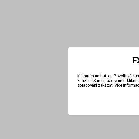
F
Kliknutím na button Povolit vše u
zařízení. Sami můžete určit klikn
zpracování zakázat. Více informa