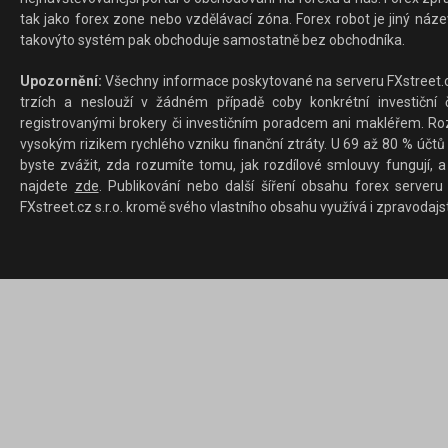
tak jako forex zone nebo vzdělávací zóna. Forex robot je jiný náz
takovýto systém pak obchoduje samostatně bez obchodníka.
Upozornění:
Všechny informace poskytované na serveru FXstreet.cz
trzích a neslouží v žádném případě coby konkrétní investiční č
registrovanými brokery či investičním poradcem ani makléřem. Rozd
vysokým rizikem rychlého vzniku finanční ztráty. U 69 až 80 % účtů 
byste zvážit, zda rozumíte tomu, jak rozdílové smlouvy fungují, a
najdete
zde
. Publikování nebo další šíření obsahu forex serveru
FXstreet.cz s.r.o. kromě svého vlastního obsahu využívá i zpravodajs