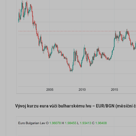
Vývoj kurzu eura vůči bulharskému lvu – EUR/BGN (měsíční 