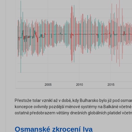
Přestože tolar vznikl až v době, kdy Bulharsko bylo již pod osm
koncepce ovlivnily pozdější měnové systémy na Balkáně včetně 
ostatně předobrazem většiny dnešních globálních platidel vče
Osmansk
é
zkrocení lva