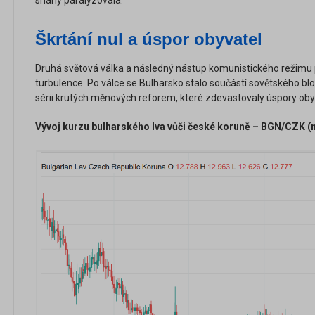
snahy paralyzovala.
Škrtání nul a úspor obyvatel
Druhá světová válka a následný nástup komunistického režimu 
turbulence. Po válce se Bulharsko stalo součástí sovětského blo
sérii krutých měnových reforem, které zdevastovaly úspory oby
Vývoj kurzu bulharského lva vůči české koruně – BGN/CZK (