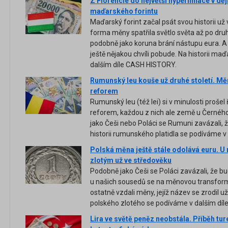
Z Florencie do největší hyperinflace v děj
maďarského forintu
Maďarský forint začal psát svou historii už
forma měny spatřila světlo světa až po druh
podobně jako koruna brání nástupu eura. A 
ještě nějakou chvíli pobude. Na historii ma
dalším díle CASH HISTORY.
Rumunský leu kouše už druhé století. Měna
reforem
Rumunský leu (též lei) si v minulosti proš
reforem, každou z nich ale země u Černéh
jako Češi nebo Poláci se Rumuni zavázali, 
historii rumunského platidla se podíváme 
Polská měna ještě stále odolává euru. U 
zlotým už ve středověku
Podobně jako Češi se Poláci zavázali, že bu
u našich sousedů se na měnovou transforma
ostatně vzdali měny, jejíž název se zrodil u
polského zlotého se podíváme v dalším dí
Lira ve světě peněz neobstála. Příběh tu