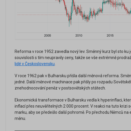
Reforma v roce 1952 zavedla nový lev. Směnný kurz byl sto ku j
souvislosti s tím neupravily ceny, takže se vše extrémně prodra
lidé v Československu
.
V roce 1962 pak v Bulharsku přišla další měnová reforma. Směn
jedné. Další měnové machinace pak přišly po rozpadu Sovětskéh
znehodnocování peněz v postsovětských státech.
Ekonomická transformace v Bulharsku vedla k hyperinflaci, kter
inflací přes neuvěřitelných 2 000 procent. V reakci na tuto kriz
marku, aby se předešlo další pohromě. Po přechodu Němců na eur
měnu.