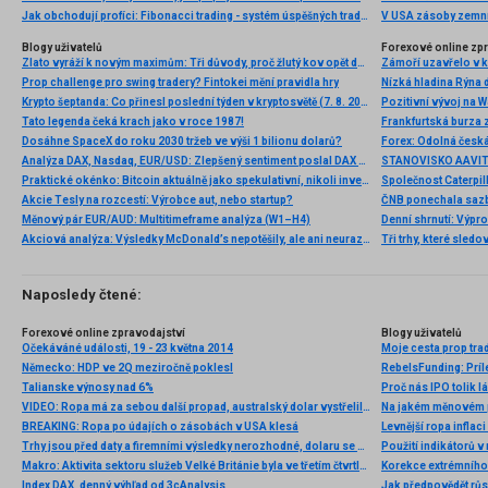
Jak obchodují profíci: Fibonacci trading - systém úspěšných traderů
V USA zásoby zemní
Blogy uživatelů
Forexové online zp
Zlato vyráží k novým maximům: Tři důvody, proč žlutý kov opět dominuje
Prop challenge pro swing tradery? Fintokei mění pravidla hry
Nízká hladina Rýna 
Krypto šeptanda: Co přinesl poslední týden v kryptosvětě (7. 8. 2026)
Pozitivní vývoj na Wa
Tato legenda čeká krach jako v roce 1987!
Frankfurtská burza 
Dosáhne SpaceX do roku 2030 tržeb ve výši 1 bilionu dolarů?
Analýza DAX, Nasdaq, EUR/USD: Zlepšený sentiment poslal DAX na nová maxima
Praktické okénko: Bitcoin aktuálně jako spekulativní, nikoli investiční aktivum
Akcie Tesly na rozcestí: Výrobce aut, nebo startup?
Měnový pár EUR/AUD: Multitimeframe analýza (W1–H4)
Denní shrnutí: Výpro
Akciová analýza: Výsledky McDonald’s nepotěšily, ale ani neurazily. Jakou vizi společnost prezentovala?
Tři trhy, které sledo
Naposledy čtené:
Forexové online zpravodajství
Blogy uživatelů
Očekáváné události, 19 - 23 května 2014
Německo: HDP ve 2Q meziročně poklesl
RebelsFunding: Príle
Talianske výnosy nad 6%
VIDEO: Ropa má za sebou další propad, australský dolar vystřelil vzhůru po zasedání RBA
Na jakém měnovém p
BREAKING: Ropa po údajích o zásobách v USA klesá
Levnější ropa inflaci
Trhy jsou před daty a firemními výsledky nerozhodné, dolaru se ovšem daří
Použití indikátorů
Makro: Aktivita sektoru služeb Velké Británie byla ve třetím čtvrtletí nejvyšší od roku 1997
Korekce extrémního 
Index DAX, denný výhľad od 3cAnalysis
Jak předpovědět růst