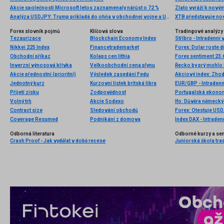
Akcie společnosti Microsoft letos zaznamenaly nárůst o 72 %
Analýza USDJPY: Trump prikladá do ohňa v obchodnej vojne a USDJPY sa odrazil od 109.00
XTB představuje no
Forex slovník pojmů
Klíčová slova
Tradingové analýzy 
Tezaurizace
Blockchain Economy Index
Stříbro - Intradenní
Nikkei 225 Index
Financetrademarket
Forex: Dolar roste 
Obchodní příkaz
Kolaps cen lithia
Forex sentiment 23.
Inverzní výnosová křivka
Velkoobchodní cena plynu
Řecko by prý mohlo
Akcie přednostní (prioritní)
Výsledek zasedání Fedu
Akciový index: Zhod
Jednotný kurz
Kurzovní lístek britská libra
EUR/GBP - Intradenn
Přijetí zisku
Zodpovědnost
Portugalská ekonom
Volný trh
Akcie Sodexo
Ifo: Důvěra německý
Contract size
Sledování obchodů
Forex: Otestuje US
Coverage Resumed
Podnikání z domova
Index DAX - Intraden
Odborná literatura
Odborné kurzy a se
Crash Proof - Jak vydělat v době recese
Juniorská škola tradi