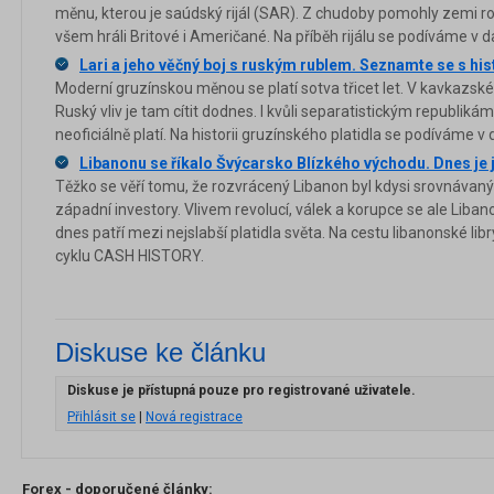
měnu, kterou je saúdský rijál (SAR). Z chudoby pomohly zemi ro
všem hráli Britové i Američané. Na příběh rijálu se podíváme v 
Lari a jeho věčný boj s ruským rublem. Seznamte se s hist
Moderní gruzínskou měnou se platí sotva třicet let. V kavkazské z
Ruský vliv je tam cítit dodnes. I kvůli separatistickým republik
neoficiálně platí. Na historii gruzínského platidla se podíváme 
Libanonu se říkalo Švýcarsko Blízkého východu. Dnes je
Těžko se věří tomu, že rozvrácený Libanon byl kdysi srovnávan
západní investory. Vlivem revolucí, válek a korupce se ale Liba
dnes patří mezi nejslabší platidla světa. Na cestu libanonské li
cyklu CASH HISTORY.
Diskuse ke článku
Diskuse je přístupná pouze pro registrované uživatele.
Přihlásit se
|
Nová registrace
Forex - doporučené články: