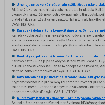
Jmenuje se po velkém vůdci, ale zažila život v útlaku. Ja
Albánský lek si pomalu hledá cestu mezi stabilní platidla. Balká
okupovaly nejrůznější mocnosti a domácí měna tím dostala poř
platidla tak zatím zůstává jen v názvu. Na historii albánského l
CASH HISTORY.
Kanadský dolar vládne komoditnímu trhu. Symbolem měny
Kanadský dolar patří mezi nejčastěji obchodované měny a jeho p
státních rezerv zemí po celém světě. Má status významné komo
koreluje například s cenou ropy. Na příběh kanadského dolaru se
CASH HISTORY.
Karibský ráj jako země tří měn. Na Kubě platidlo ovlivnili
Karibský ostrov Kuba je po dekády ve středu zájmu Západu i Vý
ovlivnili španělští kolonisté. Jak se to podepsalo na měnách, k
Na to se zaměříme v dalším díle cyklu CASH HISTORY.
Když bitcoin není jen investice. V tomto státě je kryptom
Kryptoměna bitcoin je pro miliony lidí primárně investicí, pro ob
také státní měnou. Jedná se o obyvatele Salvadoru. Jak tamní v
podíváme v dalším díle cyklu CASH HISTORY.
K libře zády, k dolaru vchodem. Takhle vypadala ropná c
Saúdská Arábie dnes patří mezi ropné velmoci Blízkého východu 