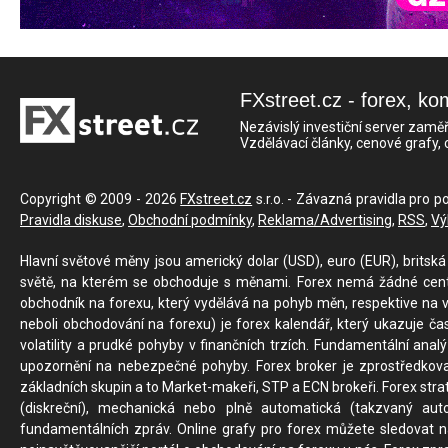
FXstreet.cz - forex, ko
Nezávislý investiční server zaměř
Vzdělávací články, cenové grafy,
Copyright © 2009 - 2026
FXstreet.cz
s.r.o. - Závazná pravidla pro p
Pravidla diskuse
,
Obchodní podmínky
,
Reklama/Advertising
,
RSS
,
Vý
Hlavní světové měny jsou americký dolar (USD), euro (EUR), britská 
světě, na kterém se obchoduje s měnami. Forex nemá žádné centrál
obchodník na forexu, který vydělává na pohyb měn, respektive na v
neboli obchodování na forexu) je forex kalendář, který ukazuje č
volatility a prudké pohyby v finančních trzích. Fundamentální ana
upozornění na nebezpečné pohyby. Forex broker je zprostředkov
základních skupin a to Market-makeři, STP a ECN brokeři. Forex stra
(diskreční), mechanická nebo plně automatická (takzvaný aut
fundamentálních zpráv. Online grafy pro forex můžete sledovat na 