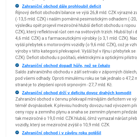
Zahraniční obchod dále prohloubil deficit
Říjnový deficit obchodní bilance ve výši 26,8 mld. CZK výrazně
(-13,5 mld. CZK) i naším poměrně pesimistickým odhadem (-20,
výsledku opět projevil meziročně hlubší deficit obchodu s ropo
CZK), který reflektoval růst cen na světových trzích. Hlubší byl i 
4,6 mld. CZK) a s farmaceutickými výrobky (o 3,1 mld. CZK). Nao
vyšší přebytek s motorovými vozidly (o 9,6 mld. CZK), což je 
výroby v této kategorii překvapivé. Vyšší byl v říjnu i přebytek se 
CZK). Deficit obchodu s počítači, elektrickými a optickými přístroj
Zahraniční obchod dopadl hůře, než se čekalo
Saldo zahraničního obchodu v září setrvalo v záporných číslech, 
pod všemi odhady. Oproti minulému roku se tak jednalo o 47,2 m
straně je to zlepšení oproti srpnovým -27,7 mld. Kč.
Zahraniční obchod drží v deficitu dovoz drahých komodit
Zahraniční obchod v červnu překvapil mírnějším deficitem ve výši
téměř dvojnásobek. K převisu hodnoty dovozu nad vývozem při
ceny ropy a zemního plynu a snaha se zemním plynem předzásobit
tak meziročně o 19,0 mld. CZK hlubší, čímž vymazal nárůst př
vozidly, který se meziročně zvýšil o 10,9 mld. CZK.
Zahraniční obchod i v závěru roku potěšil