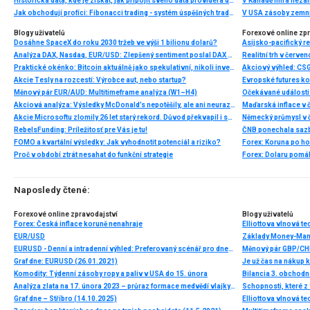
Historická data, kde je získat, jak připojit svého data providera do MultiCharts a proč je budeme potřebovat? (4. díl)
V Kanadě míra neza
Jak obchodují profíci: Fibonacci trading - systém úspěšných traderů
V USA zásoby zemní
Blogy uživatelů
Forexové online zp
Dosáhne SpaceX do roku 2030 tržeb ve výši 1 bilionu dolarů?
Asijsko-pacifický r
Analýza DAX, Nasdaq, EUR/USD: Zlepšený sentiment poslal DAX na nová maxima
Praktické okénko: Bitcoin aktuálně jako spekulativní, nikoli investiční aktivum
Akcie Tesly na rozcestí: Výrobce aut, nebo startup?
Evropské futures k
Měnový pár EUR/AUD: Multitimeframe analýza (W1–H4)
Akciová analýza: Výsledky McDonald’s nepotěšily, ale ani neurazily. Jakou vizi společnost prezentovala?
Maďarská inflace v 
Akcie Microsoftu zlomily 26 let starý rekord. Důvod překvapil i samotné investory
Německý průmysl v 
RebelsFunding: Príležitosť pre Vás je tu!
FOMO a kvartální výsledky: Jak vyhodnotit potenciál a riziko?
Forex: Koruna po ho
Proč v období ztrát nesahat do funkční strategie
Forex: Dolaru pomáha
Naposledy čtené:
Forexové online zpravodajství
Blogy uživatelů
Forex: Česká inflace koruně nenahraje
EUR/USD
Základy Money-Ma
EURUSD - Denní a intradenní výhled: Preferovaný scénář pro dnešní den očekává posílení eura
Měnový pár GBP/CHF
Graf dne: EURUSD (26.01.2021)
Je už čas na nákup
Komodity: Týdenní zásoby ropy a paliv v USA do 15. února
Bilancia 3. obchodn
Analýza zlata na 17. února 2023 – průraz formace medvědí vlajky a potenciál dalšího poklesu
Schopnosti, které z 
Graf dne – Stříbro (14.10.2025)