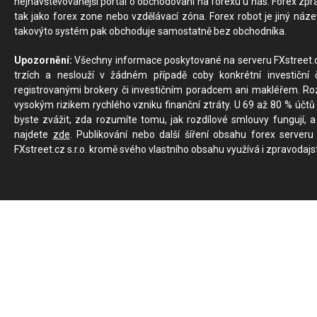
nejnavštěvovanější portál o obchodování na forexu u nás. Forex zprav
tak jako forex zone nebo vzdělávací zóna. Forex robot je jiný náz
takovýto systém pak obchoduje samostatně bez obchodníka.
Upozornění:
Všechny informace poskytované na serveru FXstreet.cz
trzích a neslouží v žádném případě coby konkrétní investiční č
registrovanými brokery či investičním poradcem ani makléřem. Rozd
vysokým rizikem rychlého vzniku finanční ztráty. U 69 až 80 % účtů 
byste zvážit, zda rozumíte tomu, jak rozdílové smlouvy fungují, a
najdete
zde
. Publikování nebo další šíření obsahu forex serveru
FXstreet.cz s.r.o. kromě svého vlastního obsahu využívá i zpravodajs