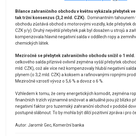
Bilance zahraničního obchodu v květnu vykázala přebytek ve 
tak tržní konsenzus (3,2 mld. CZK).
Dominantním tahounem t
obchodu zůstává obchod s motorovými vozidly, kde přebytek do
CZK y/y). Druhý největší přebytek pak byl dosažen u strojů a zař
kompenzovala hlavně negativní salda v oddílech ropy a zemního
chemických látek.
Meziročně se přebytek zahraničního obchodu snížil o 1 mld.
celkového salda příznivě ovlivnil zejména vyšší přebytek obchodu
mld. CZK), což ale více než kompenzovaly hlubší negativní sal
plynem (o 3,2 mld. CZK) a koksem a rafinovanými ropnými produ
Meziročně vzrostl vývoz o 5,6 % a dovoz o 6 %.
Vzhledem k tomu, že ceny energetických komodit, zejména ropy 
finančních trzích významně snižovat a aktuálně jsou již blízko
negativní faktor pro tuzemský zahraniční obchod v podobě dov
postupně slábnout. To by mohla být dílčí pozitivní zpráva i pro 
Autor: Jaromír Gec, Komerční banka