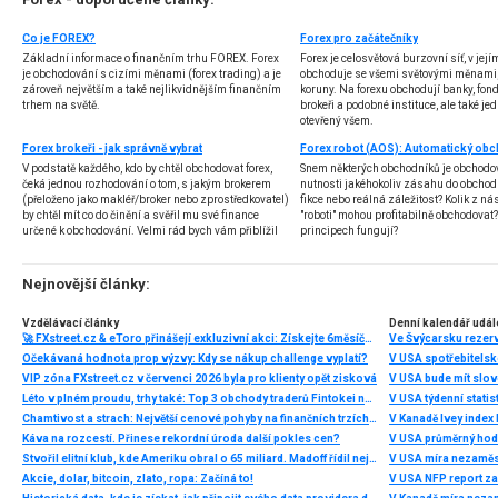
Co je FOREX?
Forex pro začátečníky
Základní informace o finančním trhu FOREX. Forex
Forex je celosvětová burzovní síť, v jej
je obchodování s cizími měnami (forex trading) a je
obchoduje se všemi světovými měnami,
zároveň největším a také nejlikvidnějším finančním
koruny. Na forexu obchodují banky, fondy
trhem na světě.
brokeři a podobné instituce, ale také jedn
otevřený všem.
Forex brokeři - jak správně vybrat
V podstatě každého, kdo by chtěl obchodovat forex,
Snem některých obchodníků je obchodo
čeká jednou rozhodování o tom, s jakým brokerem
nutnosti jakéhokoliv zásahu do obchod
(přeloženo jako makléř/broker nebo zprostředkovatel)
fikce nebo reálná záležitost? Kolik z nás
by chtěl mít co do činění a svěřil mu své finance
"roboti" mohou profitabilně obchodovat
určené k obchodování. Velmi rád bych vám přiblížil
principech fungují?
problematiku výběru brokera, rozdíl mezi
jednotlivými typy brokerů a v neposlední řadě uvedu
několik příkladů nejznámějších z nich.
Nejnovější články:
Vzdělávací články
Denní kalendář udál
🚀 FXstreet.cz & eToro přinášejí exkluzivní akci: Získejte 6měsíční členství ve VIP zóně ZDARMA
Ve Švýcarsku rezer
Očekávaná hodnota prop výzvy: Kdy se nákup challenge vyplatí?
V USA spotřebitelsk
VIP zóna FXstreet.cz v červenci 2026 byla pro klienty opět zisková
V USA bude mít slo
Léto v plném proudu, trhy také: Top 3 obchody traderů Fintokei na indexech a zlatě
V USA týdenní statist
Chamtivost a strach: Největší cenové pohyby na finančních trzích (červenec 2026)
V Kanadě Ivey index
Káva na rozcestí. Přinese rekordní úroda další pokles cen?
V USA průměrný hod
Stvořil elitní klub, kde Ameriku obral o 65 miliard. Madoff řídil největší Ponzi dějin
V USA míra nezaměs
Akcie, dolar, bitcoin, zlato, ropa: Začíná to!
V USA NFP report z