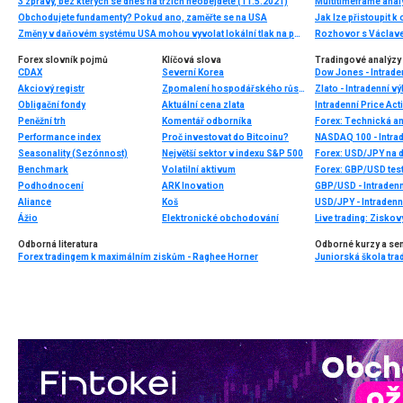
3 zprávy, bez kterých se dnes na trzích neobejdete (11.5.2021)
Multitimeframe anal
Obchodujete fundamenty? Pokud ano, zaměřte se na USA
Jak lze přistoupit 
Změny v daňovém systému USA mohou vyvolat lokální tlak na poptávku na trhu (ceny zlata a index #SPX mohou klesnout)
Rozhovor s Václave
Forex slovník pojmů
Klíčová slova
Tradingové analýzy 
CDAX
Severní Korea
Dow Jones - Intrade
Akciový registr
Zpomalení hospodářského růstu
Zlato - Intradenní v
Obligační fondy
Aktuální cena zlata
Intradenní Price Act
Peněžní trh
Komentář odborníka
Forex: Technická a
Performance index
Proč investovat do Bitcoinu?
NASDAQ 100 - Intrad
Seasonality (Sezónnost)
Největší sektor v indexu S&P 500
Forex: USD/JPY na d
Benchmark
Volatilní aktivum
Forex: GBP/USD tes
Podhodnocení
ARK Inovation
GBP/USD - Intradenn
Aliance
Koš
USD/JPY - Intradenn
Ážio
Elektronické obchodování
Live trading: Zisk
Odborná literatura
Odborné kurzy a se
Forex tradingem k maximálním ziskům - Raghee Horner
Juniorská škola tradi