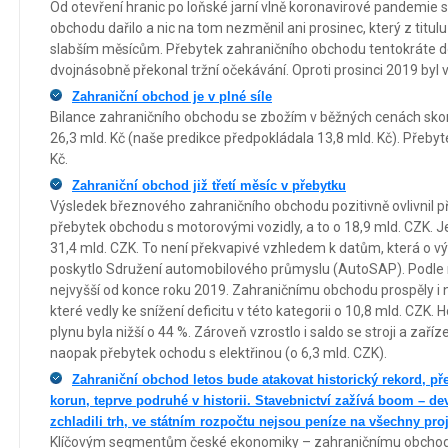
Od otevření hranic po loňské jarní vlně koronavirové pandemi
obchodu dařilo a nic na tom nezměnil ani prosinec, který z titulu
slabším měsícům. Přebytek zahraničního obchodu tentokráte dos
dvojnásobně překonal tržní očekávání. Oproti prosinci 2019 byl v
Zahraniční obchod je v plné síle
Bilance zahraničního obchodu se zbožím v běžných cenách skon
26,3 mld. Kč (naše predikce předpokládala 13,8 mld. Kč). Přebyte
Kč.
Zahraniční obchod již třetí měsíc v přebytku
Výsledek březnového zahraničního obchodu pozitivně ovlivnil 
přebytek obchodu s motorovými vozidly, a to o 18,9 mld. CZK. Je
31,4 mld. CZK. To není překvapivé vzhledem k datům, která o 
poskytlo Sdružení automobilového průmyslu (AutoSAP). Podle 
nejvyšší od konce roku 2019. Zahraničnímu obchodu prospěly i n
které vedly ke snížení deficitu v této kategorii o 10,8 mld. CZ
plynu byla nižší o 44 %. Zároveň vzrostlo i saldo se stroji a zaříz
naopak přebytek ochodu s elektřinou (o 6,3 mld. CZK).
Zahraniční obchod letos bude atakovat historický rekord, př
korun, teprve podruhé v historii. Stavebnictví zažívá boom – de
zchladili trh, ve státním rozpočtu nejsou peníze na všechny pro
Klíčovým segmentům české ekonomiky – zahraničnímu obchodu i 