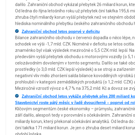
dařilo. Zahraniční obchod vykázal přebytek 26 miliard korun, kt
Od ledna do října letošního roku už přebytek činí takřka 195,6 m
zhruba čtyři miliardy korun vyšší přebytek než ve stejném obdob
hlediska nominálního přebytku českého zahraničního obchodu hi
Zahraniční obchod letos poprvé v deficitu
Bilance zahraničního obchodu v červenci dopadla o něco lépe, n
schodek ve výši -1,7 mld. CZK. Nicméně v deficitu se letos ocitla
znaménko byl však výsledek meziročně o 5,5 CZK mld. lepší. Na 
především vyšší přebytek obchodu s motorovými vozidly (o 5,1 m
celozávodním dovoleným v tomto segmentu. Dařilo se také obc
prostředky (o 3,0 mld. CZK lepší výsledek) a se stroji a zařízení
negativní vliv mělo zhoršení salda bilance kovodělných výrobků (
prohloubil i v kategorii zemědělských produktů (o 1,2 mld. CZK) 
Meziročně vzrostl vývoz o 4,7 % na 375,2 mld. Kč a dovoz se zvýš
Zahraniční obchod letos vykáže přebytek přes 200 miliard kor
Stavebnictví roste pátý měsíc v řadě dvouciferně – poprvé od r
Klíčovým segmentům české ekonomiky – průmyslu, zahraničnímu
září dařilo, alespoň tedy v porovnání s očekáváním. Zahraniční
miliardy korun, který překonal očekávání analytiků. Od ledna do 
činí takřka 171 miliard korun. Je jen o zhruba deset miliard kor
období loňska.