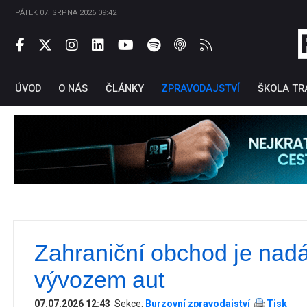
PÁTEK 07. SRPNA 2026 09:42
ÚVOD
O NÁS
ČLÁNKY
ZPRAVODAJSTVÍ
ŠKOLA TR
Zahraniční obchod je nadá
Ti
vývozem aut
07.07.2026 12:43
Sekce:
Burzovní zpravodajství
Tisk