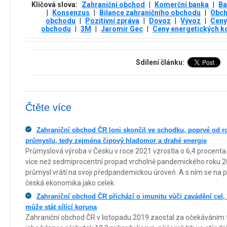
Klíčová slova:
Zahraniční obchod
|
Komerční banka
|
Ba
|
Konsenzus
|
Bilance zahraničního obchodu
|
Obc
obchodu
|
Pozitivní zpráva
|
Dovoz
|
Vývoz
|
Cen
obchodu
|
3М
|
Jaromír Gec
|
Ceny energetických k
Sdílení článku:
Čtěte více
Zahraniční obchod ČR loni skončil ve schodku, poprvé od r
průmyslu, tedy zejména čipový hladomor a drahé energie
Průmyslová výroba v Česku v roce 2021 vzrostla o 6,4 procen
více než sedmiprocentní propad vrcholně pandemického roku 2
průmysl vrátí na svoji předpandemickou úroveň. A s ním se na 
česká ekonomika jako celek.
Zahraniční obchod ČR přichází o imunitu vůči zavádění cel
může stát sílící koruna
Zahraniční obchod ČR v listopadu 2019 zaostal za očekáváním t