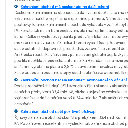
Zahraniční obchod má našlápnuto na další rekord
Českému zahraničnímu obchodu se daří velmi dobře, a to i nav
výkonnosti našeho největšího exportního partnera, Německa, i
poptávky. Bilance zahraničního obchodu vykázala v září přebytek
Překonala tak nejen tržní očekávání, ale i náš optimistický odhad
korun. Celkový výsledek vylepšila především bilance s motorovým
meziročním srovnání o 7,3 miliard korun vyšší. Rostl především 
saldo ostatních dopravních prostředků, zároveň se zmenšil defi
Ani Česká republika však vůči zpomalování globální poptávky ne
pocítila například nošovická automobilka Hyundai. Ta na nižší 
snížením výrobního plánu o 2,8 % a zavedením několika nevýrobní
že do budoucna postihne stejný osud i další české automobilky.
Zahraniční obchod nadále tahounem ekonomického oživení
Podle předběžných údajů ČSÚ skončila v říjnu bilance zahranič
cenách s přebytkem 33,4 mld. Kč, blízko zářijového výsledku ve 
vyjádření se jedná o nárůst ve výši 24,4 mld. Kč. Zahraniční obch
očekávání.
Zahraniční obchod opět pozitivně překvapil
Říjnový zahraniční obchod skončil s přebytkem 33,4 mld. Kč. Trh
Kč. Po zářijovém excelentním výsledku tak zahraniční obchod při