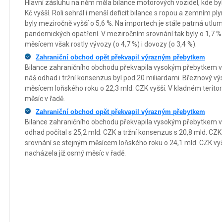
Hlavní zásluhu na něm měla bilance motorových vozidel, kde by
Kč vyšší. Roli sehrál i menší deficit bilance s ropou a zemním pl
byly meziročně vyšší o 5,6 %. Na importech je stále patrná utlumen
pandemických opatření. V meziročním srovnání tak byly o 1,7 % 
měsícem však rostly vývozy (o 4,7 %) i dovozy (o 3,4 %).
Zahraniční obchod opět překvapil výrazným přebytkem
Bilance zahraničního obchodu překvapila vysokým přebytkem ve 
náš odhad i tržní konsenzus byl pod 20 miliardami. Březnový vý
měsícem loňského roku o 22,3 mld. CZK vyšší. V kladném teritor
měsíc v řadě.
Zahraniční obchod opět překvapil výrazným přebytkem
Bilance zahraničního obchodu překvapila vysokým přebytkem ve
odhad počítal s 25,2 mld. CZK a tržní konsenzus s 20,8 mld. CZK
srovnání se stejným měsícem loňského roku o 24,1 mld. CZK vyšš
nacházela již osmý měsíc v řadě.