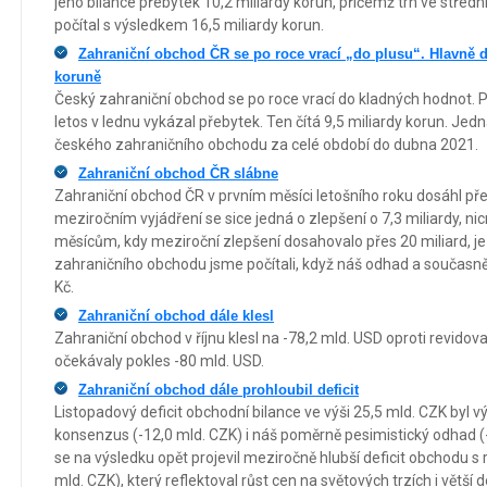
jeho bilance přebytek 10,2 miliardy korun, přičemž trh ve střed
počítal s výsledkem 16,5 miliardy korun.
Zahraniční obchod ČR se po roce vrací „do plusu“. Hlavně dí
koruně
Český zahraniční obchod se po roce vrací do kladných hodnot. P
letos v lednu vykázal přebytek. Ten čítá 9,5 miliardy korun. Jed
českého zahraničního obchodu za celé období do dubna 2021.
Zahraniční obchod ČR slábne
Zahraniční obchod ČR v prvním měsíci letošního roku dosáhl pře
meziročním vyjádření se sice jedná o zlepšení o 7,3 miliardy, 
měsícům, kdy meziroční zlepšení dosahovalo přes 20 miliard, je
zahraničního obchodu jsme počítali, když náš odhad a současně 
Kč.
Zahraniční obchod dále klesl
Zahraniční obchod v říjnu klesl na -78,2 mld. USD oproti revidov
očekávaly pokles -80 mld. USD.
Zahraniční obchod dále prohloubil deficit
Listopadový deficit obchodní bilance ve výši 25,5 mld. CZK byl vý
konsenzus (-12,0 mld. CZK) i náš poměrně pesimistický odhad (-
se na výsledku opět projevil meziročně hlubší deficit obchodu 
mld. CZK), který reflektoval růst cen na světových trzích i větš