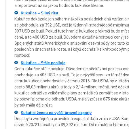
a reportovat až na jakou hodnotu kukuřice klesne.
Kukuřice – Silný růst
Kukuřice dokázala jen během několika posledních dnů vzrůst o n
se obchoduje za 392 USD, což je týdenní i střednědobé maximu
397 USD za bušl. Pokud tuto hranici kukuřice překročí bude mít 
ceně, a to 400 USD za bušl. Důvodem aktuálně rostoucí ceny jso
Spojených států Amerických o snižování osevní půdy pro tuto k
posledních dnech stále roste, a i když dochází ke krátkodobým
rostoucí.
Kukuřice – Stále posiluje
Cena kukuřice stále posiluje. Důvodem je očekávání poklesu os
obchoduje za 405 USD za bušl. To je nejvyšší cena za téměř dv
cenu kukuřice obchodovala v červnu 2016. Dle USDA by v letošn
oseto 88,03 milionu akrů, a tedy o 2,14 milionu méně, než očekáv
kukuřice odráží ve velké míře plány zemědělců zaměřit se v leto
by osevní plocha dle odhadu USDA měla vzrůst o 875 tisíc akrů 
by tak měla dále růst.
Kukuřici ženou na vyšší úrovně exporty
Dnes byla zveřejněna pravidelná exportní data zrnin v USA. Kum
sezóně 20/21 dosáhly na 39,392 mil. tun. Od minulého týdne exp