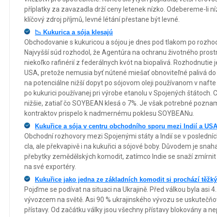
příplatky za zavazadla drží ceny letenek nízko. Odebereme-li
klíčový zdroj příjmů, levné létání přestane být levné.
📉 Kukurica a sója klesajú
Obchodovanie s kukuricou a sójou je dnes pod tlakom po rozho
Najvyšší súd rozhodol, že Agentúra na ochranu životného pros
niekoľko rafinérií z federálnych kvót na biopalivá. Rozhodnutie j
USA, pretože nemusia byť nútené miešať obnoviteľné palivá do 
na potenciálne nižší dopyt po sójovom oleji používanom v nafte 
po kukurici používanej pri výrobe etanolu v Spojených štátoch
nižšie, zatiaľ čo SOYBEAN klesá o 7%. Je však potrebné poznam
kontraktov prispelo k nadmernému poklesu SOYBEANu.
Kukuřice a sója v centru obchodního sporu mezi Indií a US
Obchodní rozhovory mezi Spojenými státy a Indií se v poslední
cla, ale překvapivě i na kukuřici a sójové boby. Důvodem je snah
přebytky zemědělských komodit, zatímco Indie se snaží zmírni
na své exportéry.
Kukuřice jako jedna ze základních komodit si prochází těžk
Pojďme se podívat na situaci na Ukrajině. Před válkou byla asi 
vývozcem na světě. Asi 90 % ukrajinského vývozu se uskutečň
přístavy. Od začátku války jsou všechny přístavy blokovány a ne