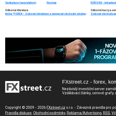
Spekulace (speculation)
Hnojiva
EUR/USD - Intradenn
Odborná literatura
Odborné kurzy a se
Kniha "FOREX – Ziskové intradenní a swingové obchodní strategie" od Kathy Lien vychází v češtině!
FXstreet.cz - forex, ko
Nezávislý investiční server zaměř
Vzdělávací články, cenové grafy,
Copyright © 2009 - 2026
FXstreet.cz
s.r.o. - Závazná pravidla pro p
Pravidla diskuse
,
Obchodní podmínky
,
Reklama/Advertising
,
RSS
,
Vý