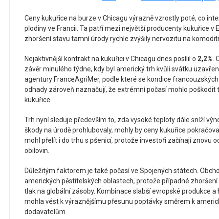
Ceny kukuřice na burze v Chicagu výrazně vzrostly poté, co inte
plodiny ve Francii. Ta patří mezi největší producenty kukuřice v 
zhoršení stavu tamní úrody rychle zvýšily nervozitu na komodit
Nejaktivnější kontrakt na kukuřici v Chicagu dnes posílil o
2
,
2
%
.
závěr minulého týdne, kdy byl americký trh kvůli svátku uzavřen
agentury FranceAgriMer, podle které se kondice francouzských 
odhady zároveň naznačují, že extrémní počasí mohlo poškodit
kukuřice.
Trh nyní sleduje především to, zda vysoké teploty dále sníží vý
škody na úrodě prohlubovaly, mohly by ceny kukuřice pokračova
mohl přelít i do trhu s pšenicí, protože investoři začínají znovu 
obilovin.
Důležitým faktorem je také počasí ve Spojených státech. Obchodn
amerických pěstitelských oblastech, protože případné zhoršení
tlak na globální zásoby. Kombinace slabší evropské produkce a
mohla vést k výraznějšímu přesunu poptávky směrem k ameri
dodavatelům.