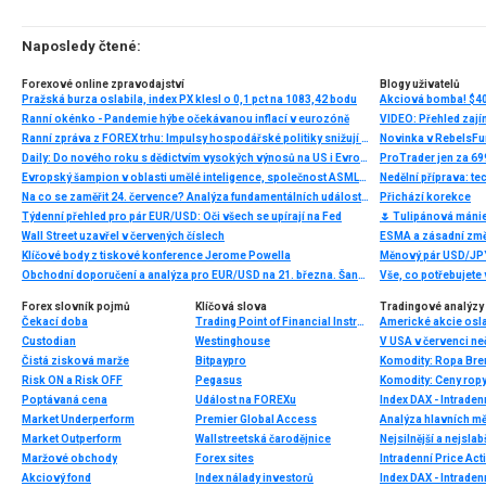
Naposledy čtené:
Forexové online zpravodajství
Blogy uživatelů
Pražská burza oslabila, index PX klesl o 0,1 pct na 1083,42 bodu
Akciová bomba! $40
Ranní okénko - Pandemie hýbe očekávanou inflací v eurozóně
VIDEO: Přehled zajím
Ranní zpráva z FOREX trhu: Impulsy hospodářské politiky snižují nejistotu
Novinka v RebelsFun
Daily: Do nového roku s dědictvím vysokých výnosů na US i Evropských dluhopisech
ProTrader jen za 699
Evropský šampion v oblasti umělé inteligence, společnost ASML, zaznamenává zvýšenou poptávku po svém zařízení na výrobu čipů
Nedělní příprava: t
Na co se zaměřit 24. července? Analýza fundamentálních událostí pro začátečníky
Přichází korekce
Týdenní přehled pro pár EUR/USD: Oči všech se upírají na Fed
🌷 Tulipánová mánie:
Wall Street uzavřel v červených číslech
ESMA a zásadní zm
Klíčové body z tiskové konference Jerome Powella
Měnový pár USD/JPY
Obchodní doporučení a analýza pro EUR/USD na 21. března. Šance pro dolar?
Vše, co potřebujete
Forex slovník pojmů
Klíčová slova
Tradingové analýzy 
Čekací doba
Trading Point of Financial Instruments UK
Custodian
Westinghouse
V USA v červenci ne
Čistá zisková marže
Bitpaypro
Komodity: Ropa Bren
Risk ON a Risk OFF
Pegasus
Poptávaná cena
Událost na FOREXu
Index DAX - Intraden
Market Underperform
Premier Global Access
Analýza hlavních m
Market Outperform
Wallstreetská čarodějnice
Nejsilnější a nejsla
Maržové obchody
Forex sites
Intradenní Price Ac
Akciový fond
Index nálady investorů
Index DAX - Intraden