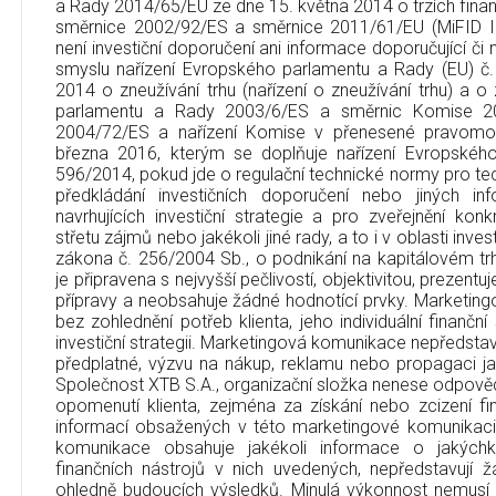
a Rady 2014/65/EU ze dne 15. května 2014 o trzích finan
směrnice 2002/92/ES a směrnice 2011/61/EU (MiFID I
není investiční doporučení ani informace doporučující či na
smyslu nařízení Evropského parlamentu a Rady (EU) č
2014 o zneužívání trhu (nařízení o zneužívání trhu) a 
parlamentu a Rady 2003/6/ES a směrnic Komise 2
2004/72/ES a nařízení Komise v přenesené pravomo
března 2016, kterým se doplňuje nařízení Evropskéh
596/2014, pokud jde o regulační technické normy pro tec
předkládání investičních doporučení nebo jiných in
navrhujících investiční strategie a pro zveřejnění ko
střetu zájmů nebo jakékoli jiné rady, a to i v oblasti inve
zákona č. 256/2004 Sb., o podnikání na kapitálovém t
je připravena s nejvyšší pečlivostí, objektivitou, prezent
přípravy a neobsahuje žádné hodnotící prvky. Marketin
bez zohlednění potřeb klienta, jeho individuální finanční
investiční strategii. Marketingová komunikace nepředstavu
předplatné, výzvu na nákup, reklamu nebo propagaci jak
Společnost XTB S.A., organizační složka nenese odpověd
opomenutí klienta, zejména za získání nebo zcizení fi
informací obsažených v této marketingové komunikaci
komunikace obsahuje jakékoli informace o jakýchko
finančních nástrojů v nich uvedených, nepředstavují
ohledně budoucích výsledků. Minulá výkonnost nemusí