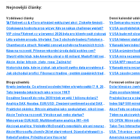
jednotlivými typy brokerů a v neposlední řadě uvedu
několik příkladů nejznámějších z nich.
Nejnovější články:
Vzdělávací články
Denní kalendář udál
🚀 FXstreet.cz & eToro přinášejí exkluzivní akci: Získejte 6měsíční členství ve VIP zóně ZDARMA
Ve Švýcarsku rezer
Očekávaná hodnota prop výzvy: Kdy se nákup challenge vyplatí?
V USA spotřebitelsk
VIP zóna FXstreet.cz v červenci 2026 byla pro klienty opět zisková
V USA bude mít slo
Léto v plném proudu, trhy také: Top 3 obchody traderů Fintokei na indexech a zlatě
V USA týdenní statist
Chamtivost a strach: Největší cenové pohyby na finančních trzích (červenec 2026)
V Kanadě Ivey index
Káva na rozcestí. Přinese rekordní úroda další pokles cen?
V USA průměrný hod
Stvořil elitní klub, kde Ameriku obral o 65 miliard. Madoff řídil největší Ponzi dějin
V USA míra nezaměs
Akcie, dolar, bitcoin, zlato, ropa: Začíná to!
V USA NFP report z
Historická data, kde je získat, jak připojit svého data providera do MultiCharts a proč je budeme potřebovat? (4. díl)
V Kanadě míra neza
Jak obchodují profíci: Fibonacci trading - systém úspěšných traderů
V USA zásoby zemní
Blogy uživatelů
Forexové online zp
Krypto šeptanda: Co přinesl poslední týden v kryptosvětě (7. 8. 2026)
Dolar klesá po zveře
Tato legenda čeká krach jako v roce 1987!
Zlato posiluje téměř 
Dosáhne SpaceX do roku 2030 tržeb ve výši 1 bilionu dolarů?
Pražská burza v záv
Analýza DAX, Nasdaq, EUR/USD: Zlepšený sentiment poslal DAX na nová maxima
Index S&P 500 mírně 
Praktické okénko: Bitcoin aktuálně jako spekulativní, nikoli investiční aktivum
Akcie Tesly na rozcestí: Výrobce aut, nebo startup?
Měnový pár EUR/AUD: Multitimeframe analýza (W1–H4)
US OPEN: Mírný odra
Akciová analýza: Výsledky McDonald’s nepotěšily, ale ani neurazily. Jakou vizi společnost prezentovala?
Akcie Microsoftu zlomily 26 let starý rekord. Důvod překvapil i samotné investory
RebelsFunding: Príležitosť pre Vás je tu!
Americká nezaměstn