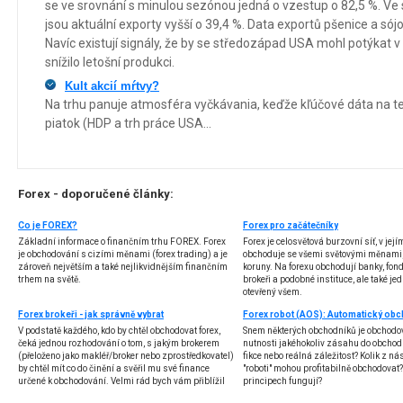
se ve srovnání s minulou sezónou jedná o vzestup o 82,5 %. Ve
jsou aktuální exporty vyšší o 39,4 %. Data exportů pšenice a só
Navíc existují signály, že by se středozápad USA mohl potýkat 
snížilo letošní produkci.
Kult akcií mŕtvy?
Na trhu panuje atmosféra vyčkávania, keďže kľúčové dáta na ten
piatok (HDP a trh práce USA...
Forex - doporučené články:
Co je FOREX?
Forex pro začátečníky
Základní informace o finančním trhu FOREX. Forex
Forex je celosvětová burzovní síť, v jej
je obchodování s cizími měnami (forex trading) a je
obchoduje se všemi světovými měnami,
zároveň největším a také nejlikvidnějším finančním
koruny. Na forexu obchodují banky, fondy
trhem na světě.
brokeři a podobné instituce, ale také jedn
otevřený všem.
Forex brokeři - jak správně vybrat
V podstatě každého, kdo by chtěl obchodovat forex,
Snem některých obchodníků je obchodo
čeká jednou rozhodování o tom, s jakým brokerem
nutnosti jakéhokoliv zásahu do obchod
(přeloženo jako makléř/broker nebo zprostředkovatel)
fikce nebo reálná záležitost? Kolik z nás
by chtěl mít co do činění a svěřil mu své finance
"roboti" mohou profitabilně obchodovat
určené k obchodování. Velmi rád bych vám přiblížil
principech fungují?
problematiku výběru brokera, rozdíl mezi