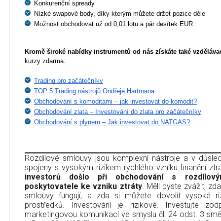
Konkurenční spready
Nízké swapové body, díky kterým můžete držet pozice déle
Možnost obchodovat už od 0,01 lotu a pár desítek EUR
Kromě široké nabídky instrumentů od nás získáte také vzdělávac
kurzy zdarma:
Trading pro začátečníky
TOP 5 Trading nástrojů Ondřeje Hartmana
Obchodování s komoditami – jak investovat do komodit?
Obchodování zlata – Investování do zlata pro začátečníky
Obchodování s plynem – Jak investovat do NATGAS?
Rozdílové smlouvy jsou komplexní nástroje a v důsledk
spojeny s vysokým rizikem rychlého vzniku finanční ztr
investorů došlo při obchodování s rozdílov
poskytovatele ke vzniku ztráty
. Měli byste zvážit, zd
smlouvy fungují, a zda si můžete dovolit vysoké riz
prostředků. Investování je rizikové. Investujte zo
marketingovou komunikací ve smyslu čl. 24 odst. 3 sm