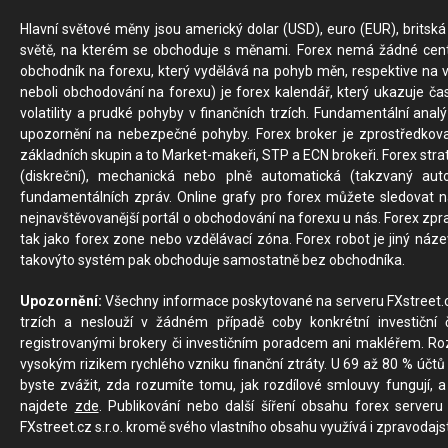
Hlavní světové měny jsou americký dolar (USD), euro (EUR), britská 
světě, na kterém se obchoduje s měnami. Forex nemá žádné centrál
obchodník na forexu, který vydělává na pohyb měn, respektive na v
neboli obchodování na forexu) je forex kalendář, který ukazuje č
volatility a prudké pohyby v finančních trzích. Fundamentální ana
upozornění na nebezpečné pohyby. Forex broker je zprostředkov
základních skupin a to Market-makeři, STP a ECN brokeři. Forex stra
(diskreční), mechanická nebo plně automatická (takzvaný aut
fundamentálních zpráv. Online grafy pro forex můžete sledovat na 
nejnavštěvovanější portál o obchodování na forexu u nás. Forex zprav
tak jako forex zone nebo vzdělávací zóna. Forex robot je jiný náz
takovýto systém pak obchoduje samostatně bez obchodníka.
Upozornění:
Všechny informace poskytované na serveru FXstreet.cz
trzích a neslouží v žádném případě coby konkrétní investiční č
registrovanými brokery či investičním poradcem ani makléřem. Rozd
vysokým rizikem rychlého vzniku finanční ztráty. U 69 až 80 % účtů 
byste zvážit, zda rozumíte tomu, jak rozdílové smlouvy fungují, a
najdete
zde
. Publikování nebo další šíření obsahu forex serveru
FXstreet.cz s.r.o. kromě svého vlastního obsahu využívá i zpravodajs