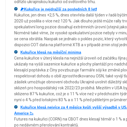
odřízlo ukrajinskou kukuřici od světového trhu.
🌽Kukuřice je nejdražší za posledních 8 let❗
Kukuřice, jen dnes +2,5 %, dnes otevřela další týden v řadě bý
2020 už posílila o více než 120 %. Jak dlouho ještě může rally t
spekulativní long pozice dosahují extrémních úrovní (stejně jako t
Nicméně také víme, že vysoké spekulativní pozice nebyly v mi
se cena obrátila. Naopak se jednalo o pokles pozic, který vytvořil 
dispozici COT data na platformě XTB a v případě zrnin stojí je
Kukuřice klesá na měsíční minima
Cena kukuřice v úterý klesla na nejnižší úroveň od začátku říj
ukázaly na vyšší sazenice kukuřice a plochy plantáží pro nadch
klesající poptávka z Číny povzbuzuje farmáře sóji ke změně plo
respektovat dohodu o obilí zprostředkovanou OSN, také vyvíjí t
zásilek umožňuje obnovení obchodu Ukrajině uvolnit důležitý skl
sklizeň pro hospodářský rok 2022/23 probíhá. Mezitím v USA by
sklizeno 87 % kukuřice, což je o 11 % více než v předchozím týdnu
nyní o 4 % před loňskými 83 % a o 11 % před pětiletým průměre
Kukuřice klesá nejvíce za 4 měsíce kvůli vyšší výsadbě v US
Americe 📉
Futures na kukuřici (CORN) na CBOT dnes klesají téměř o 1 % a p
po nedávném přerolování kontraktů.