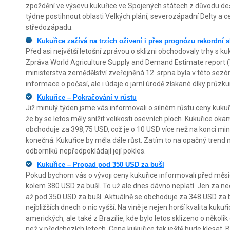
zpoždění ve výsevu kukuřice ve Spojených státech z důvodu deš
týdne postihnout oblasti Velkých plání, severozápadní Delty a ce
středozápadu.
Kukuřice zažívá na trzích oživení i přes prognózu rekordní s
Před asi největší letošní zprávou o sklizni obchodovaly trhy s ku
Zpráva World Agriculture Supply and Demand Estimate report
ministerstva zemědělství zveřejněná 12. srpna byla v této sezó
informace o počasí, ale i údaje o jarní úrodě získané díky průz
Kukuřice – Pokračování v růstu
Již minulý týden jsme vás informovali o silném růstu ceny kukuři
že by se letos měly snížit velikosti osevních ploch. Kukuřice oka
obchoduje za 398,75 USD, což je o 10 USD více než na konci min
konečná. Kukuřice by měla dále růst. Zatím to na opačný trend
odborníků nepředpokládají její pokles.
Kukuřice – Propad pod 350 USD za bušl
Pokud bychom vás o vývoji ceny kukuřice informovali před měs
kolem 380 USD za bušl. To už ale dnes dávno neplatí. Jen za ne
až pod 350 USD za bušl. Aktuálně se obchoduje za 348 USD za bu
nejbližších dnech o nic vyšší. Na vině je nejen horší kvalita kuku
amerických, ale také z Brazílie, kde bylo letos sklizeno o někol
než v předchozích letech. Cena kukuřice tak ještě bude klesat. 