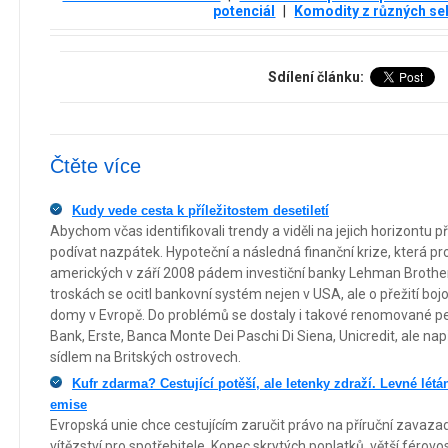
potenciál
|
Komodity z různých se
Sdílení článku:
Čtěte více
Kudy vede cesta k příležitostem desetiletí
Abychom včas identifikovali trendy a viděli na jejich horizontu p
podívat nazpátek. Hypoteční a následná finanční krize, která p
amerických v září 2008 pádem investiční banky Lehman Brothers
troskách se ocitl bankovní systém nejen v USA, ale o přežití b
domy v Evropě. Do problémů se dostaly i takové renomované p
Bank, Erste, Banca Monte Dei Paschi Di Siena, Unicredit, ale nap
sídlem na Britských ostrovech.
Kufr zdarma? Cestující potěší, ale letenky zdraží. Levné létá
emise
Evropská unie chce cestujícím zaručit právo na příruční zavaza
vítězství pro spotřebitele. Konec skrytých poplatků, větší férovost