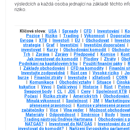
výsledcích a každá osoba jednající na základě těchto info
riziko.
Klíčová slova:
USA
|
Spready
|
CFD
|
Investování
|
Ko
Pozice
|
Riziko
|
Trading
|
Výkonnost
|
Doporuče
Evropa
|
XTB
|
Investoři
|
EU
|
Obchodovat
|
Investo
strategie
|
Graf
|
Investiční
|
Investiční doporučení
|
investovat
|
Kurzy
|
Obchodování komodit
|
Obchodov
Trh
|
Zpráva
|
Zprávy
|
Předpověď
|
Komise
|
Kont
Jak investovat do komodit
|
Plodiny
|
Ztráty
|
Obc
Podnikání na kapitálovém trhu
|
Použití finanční páky
|
R
|
Základy obchodování
|
CFD na komodity
|
Finanční s
Investujte zodpovědně
|
Růst cen
|
Vysoké riziko
|
Je
burze
|
Finanční ztráty
|
Investujte
|
xStation5
|
CORN
|
Komunikace
|
Obchodní vztahy
|
Situace
|
Čínská
kukuřice
|
Vývoj
|
Další vývoj
|
Historie
|
Růst
|
Poten
Swapové body
|
CL
|
JDE
|
Ceny
|
Společnost XTB
|
Počasí
|
Riziko ztráty
|
Americký trh
|
Obchodování 
Minulá výkonnost
|
Společnost
|
3М
|
Marketingov
přenesené pravomoci
|
Komise v přenesené pravom
začátečníky
|
Vice
|
Vlna veder
|
Možnost obchodova
Materiály
|
Odpovědnost
|
Směrnice
|
Body
|
Inves
Trading nástrojů Ondřeje Hartmana
|
Obchodování s 
NATGAS?
|
Investovat do NATGAS
|
Investování do z
investovat do komodit?
|
Nařízení Evropského parlamen