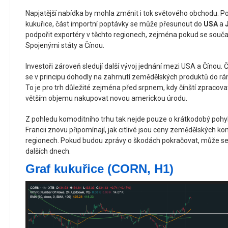
Napjatější nabídka by mohla změnit i tok světového obchodu. 
kukuřice, část importní poptávky se může přesunout do
USA
a
podpořit exportéry v těchto regionech, zejména pokud se souč
Spojenými státy a Čínou.
Investoři zároveň sledují další vývoj jednání mezi USA a Čínou.
se v principu dohodly na zahrnutí zemědělských produktů do r
To je pro trh důležité zejména před srpnem, kdy čínští zpracovat
větším objemu nakupovat novou americkou úrodu.
Z pohledu komoditního trhu tak nejde pouze o krátkodobý poh
Francii znovu připomínají, jak citlivé jsou ceny zemědělských ko
regionech. Pokud budou zprávy o škodách pokračovat, může se rů
dalších dnech.
Graf kukuřice (CORN, H1)