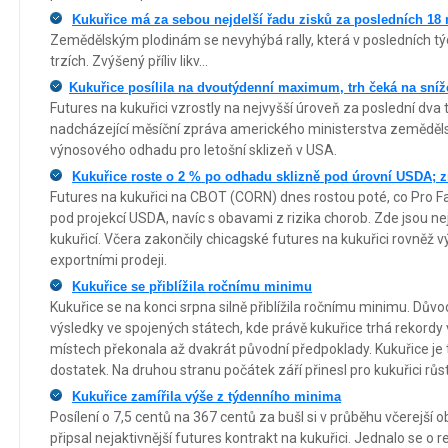
Kukuřice má za sebou nejdelší řadu zisků za posledních 18
Zemědělským plodinám se nevyhýbá rally, která v posledních t
trzích. Zvýšený příliv likv...
​​​​​​​Kukuřice posílila na dvoutýdenní maximum, trh čeká na 
Futures na kukuřici vzrostly na nejvyšší úroveň za poslední dva t
nadcházející měsíční zpráva amerického ministerstva zeměděls
výnosového odhadu pro letošní sklizeň v USA.
Kukuřice roste o 2 % po odhadu sklizně pod úrovní USDA; z
Futures na kukuřici na CBOT (CORN) dnes rostou poté, co Pro F
pod projekcí USDA, navíc s obavami z rizika chorob. Zde jsou nejd
kukuřicí. Včera zakončily chicagské futures na kukuřici rovněž 
exportními prodeji.
Kukuřice se přiblížila ročnímu minimu
Kukuřice se na konci srpna silně přiblížila ročnímu minimu. Dův
výsledky ve spojených státech, kde právě kukuřice trhá rekordy 
místech překonala až dvakrát původní předpoklady. Kukuřice je 
dostatek. Na druhou stranu počátek září přinesl pro kukuřici růs
Kukuřice zamířila výše z týdenního minima
Posílení o 7,5 centů na 367 centů za bušl si v průběhu včerejš
připsal nejaktivnější futures kontrakt na kukuřici. Jednalo se 