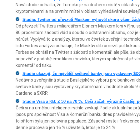
Nová studie odhalila, že Turecko je na druhém místě v oblasti vy
kryptoměnami a na prvním místě v oblasti vyhledávání souvisejí
Studie: Twitter od převzetí Muskem vyhověl skoro všem žá
Od převzetí Twitteru miliardářem Elonem Muskem loni v říjnu sp
80 procentům žádostí vlád a soudů o odstranění obsahu, což je o
nárůst. Vyplývá to z analýzy, kterou ve čtvrtek zveřejnil technolo
listu Forbes analýza odhaluje, že Muskův slib omezit politicko
Forbes se obrátil na Twitter s žádostí o komentář, ale píše, ž
odpověď v podobě emotikonu hovínka, kterým společnost již víc
komentář od tisku.
Studie ukazují, že největší světové banky jsou vystaveny 
Nedávno zveřejněná studie Basilejského výboru pro bankovní doh
světové banky jsou vystaveny kryptoměnám v hodnotě okolo 9 mi
Cardano a $XRP.
Studie Visa a KB: Z 50 na 70 %. Češi začali výrazně častěji p
Češi si na umělou inteligenci rychle zvykají. Podle aktuálního 
Ipsos pro společnost Visa a Komerční banku dnes pravidelně využí
to přitom byla jen polovina populace. Zásadně roste i frekvenc
denně pracovalo jen 16 % uživatelů, letos je to 24 %.