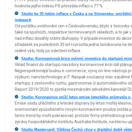
hodnota jejího indexu PX převýšila inflaci o 77 %.
Studie ke 35 letům inflace v Česku a na Slovensku: smrštění
indexech
Od počátku uvolňování cen v Československu zbylo z tisícovky v
také na spořících, respektive termínovaných vkladech, a to jak 
nad inflaci dosáhly státní dluhopisy. V případě investice do akc
střadateli za posledních 35 let rozrostla jedna tisícikoruna na t
reálné výši, tedy po odečtení inflace.
Studie: Koronavirová krize ovlivní investice do startupů mi
Vklad financí do startupů navzdory koronavirové krizi dál plánuj
Nejperspektivnější budou e-commerce, vývoj on-line nástrojů pro
výzkum, nanotechnologie a IT. Naopak současný stav zasáhne hl
startupy z cestovního ruchu, gastronomie či automobilového ob
Report 2019/2020 to zjistila mezinárodní advokátní kancelář DL
Studie: Koronavirus sníží letos emise leteckého průmyslu o 
Emise oxidu uhličitého z letecké dopravy by letos mohly klesnou
onemocnění způsobeného novým koronavirem prudce snížila po
tento trend by mohl pokračovat, protože firmy přehodnocují své 
zprávy hospodářského institutu Australia Institute, na kterou 
Studie Mastercard: Většina Čechů chce v digitální době vědo