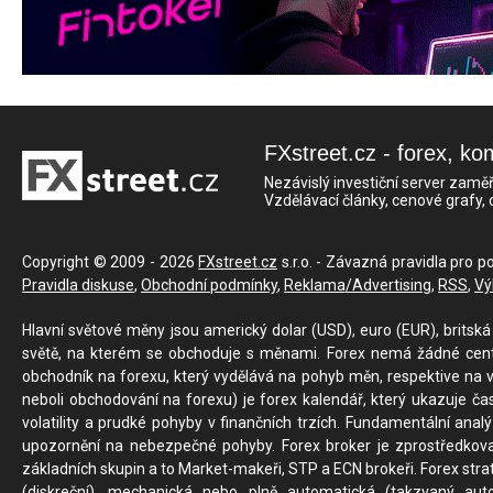
FXstreet.cz - forex, ko
Nezávislý investiční server zaměř
Vzdělávací články, cenové grafy,
Copyright © 2009 - 2026
FXstreet.cz
s.r.o. - Závazná pravidla pro p
Pravidla diskuse
,
Obchodní podmínky
,
Reklama/Advertising
,
RSS
,
Vý
Hlavní světové měny jsou americký dolar (USD), euro (EUR), britská 
světě, na kterém se obchoduje s měnami. Forex nemá žádné centrál
obchodník na forexu, který vydělává na pohyb měn, respektive na v
neboli obchodování na forexu) je forex kalendář, který ukazuje č
volatility a prudké pohyby v finančních trzích. Fundamentální ana
upozornění na nebezpečné pohyby. Forex broker je zprostředkov
základních skupin a to Market-makeři, STP a ECN brokeři. Forex stra
(diskreční), mechanická nebo plně automatická (takzvaný aut