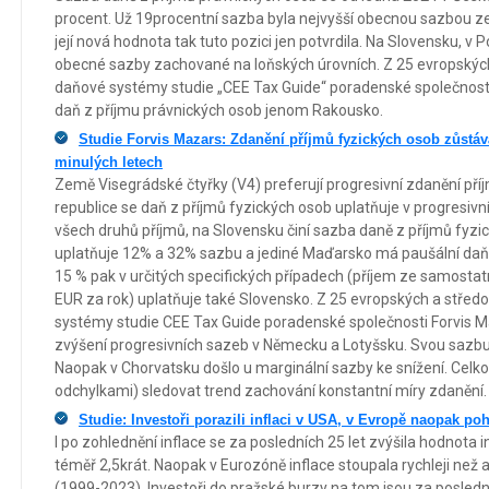
procent. Už 19procentní sazba byla nejvyšší obecnou sazbou ze
její nová hodnota tak tuto pozici jen potvrdila. Na Slovensku, v 
obecné sazby zachované na loňských úrovních. Z 25 evropských 
daňové systémy studie „CEE Tax Guide“ poradenské společnosti
daň z příjmu právnických osob jenom Rakousko.
Studie Forvis Mazars: Zdanění příjmů fyzických osob zůstá
minulých letech
Země Visegrádské čtyřky (V4) preferují progresivní zdanění pří
republice se daň z příjmů fyzických osob uplatňuje v progresiv
všech druhů příjmů, na Slovensku činí sazba daně z příjmů fyzi
uplatňuje 12% a 32% sazbu a jediné Maďarsko má paušální daň 
15 % pak v určitých specifických případech (příjem ze samostat
EUR za rok) uplatňuje také Slovensko. Z 25 evropských a středo
systémy studie CEE Tax Guide poradenské společnosti Forvis M
zvýšení progresivních sazeb v Německu a Lotyšsku. Svou sazbu 
Naopak v Chorvatsku došlo u marginální sazby ke snížení. Celko
odchylkami) sledovat trend zachování konstantní míry zdanění.
Studie: Investoři porazili inflaci v USA, v Evropě naopak poh
I po zohlednění inflace se za posledních 25 let zvýšila hodnota 
téměř 2,5krát. Naopak v Eurozóně inflace stoupala rychleji než a
(1999-2023). Investoři do pražské burzy na tom jsou za poslední č