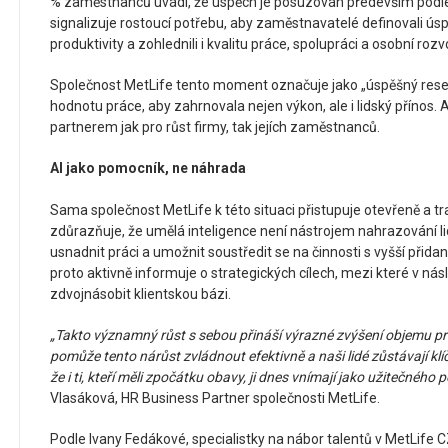
% zaměstnanců uvádí, že úspěch je posuzován především podle
signalizuje rostoucí potřebu, aby zaměstnavatelé definovali ú
produktivity a zohlednili i kvalitu práce, spolupráci a osobní rozv
Společnost MetLife tento moment označuje jako „úspěšný reset
hodnotu práce, aby zahrnovala nejen výkon, ale i lidský přínos. A
partnerem jak pro růst firmy, tak jejích zaměstnanců.
AI jako pomocník, ne náhrada
Sama společnost MetLife k této situaci přistupuje otevřeně a 
zdůrazňuje, že umělá inteligence není nástrojem nahrazování lid
usnadnit práci a umožnit soustředit se na činnosti s vyšší přid
proto aktivně informuje o strategických cílech, mezi které v nás
zdvojnásobit klientskou bázi.
„Takto významný růst s sebou přináší výrazné zvýšení objemu p
pomůže tento nárůst zvládnout efektivně a naši lidé zůstávají k
že i ti, kteří měli zpočátku obavy, ji dnes vnímají jako užitečného
Vlasáková, HR Business Partner společnosti MetLife.
Podle Ivany Fedákové, specialistky na nábor talentů v MetLife C