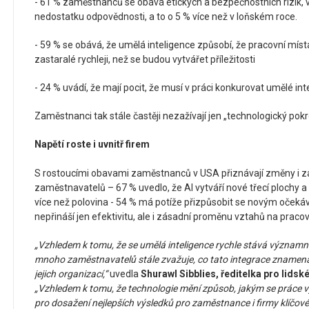
- 61 % zaměstnanců se obává etických a bezpečnostních rizik, v
nedostatku odpovědnosti, a to o 5 % více než v loňském roce.
- 59 % se obává, že umělá inteligence způsobí, že pracovní mí
zastaralé rychleji, než se budou vytvářet příležitosti
- 24 % uvádí, že mají pocit, že musí v práci konkurovat umělé int
Zaměstnanci tak stále častěji nezažívají jen „technologický pokrok
Napětí roste i uvnitř firem
S rostoucími obavami zaměstnanců v USA přiznávají změny i za
zaměstnavatelů – 67 % uvedlo, že AI vytváří nové třecí plochy 
více než polovina - 54 % má potíže přizpůsobit se novým oček
nepřináší jen efektivitu, ale i zásadní proměnu vztahů na pracovi
„Vzhledem k tomu, že se umělá inteligence rychle stává významn
mnoho zaměstnavatelů stále zvažuje, co tato integrace zname
jejich organizací,“
uvedla
Shurawl Sibblies, ředitelka pro lidsk
„Vzhledem k tomu, že technologie mění způsob, jakým se práce vy
pro dosažení nejlepších výsledků pro zaměstnance i firmy klíčo