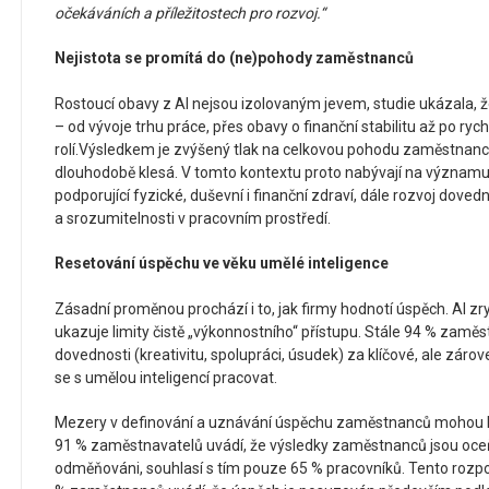
očekáváních a příležitostech pro rozvoj.“
Nejistota se promítá do (ne)pohody zaměstnanců
Rostoucí obavy z AI nejsou izolovaným jevem, studie ukázala, že 
– od vývoje trhu práce, přes obavy o finanční stabilitu až po r
rolí.
Výsledkem je zvýšený tlak na celkovou pohodu zaměstnanců.
dlouhodobě klesá. V tomto kontextu proto nabývají na význam
podporující fyzické, duševní i finanční zdraví, dále rozvoj doved
a srozumitelnosti v pracovním prostředí.
Resetování úspěchu ve věku umělé inteligence
Zásadní proměnou prochází i to, jak firmy hodnotí úspěch. AI zr
ukazuje limity čistě „výkonnostního“ přístupu. Stále 94 % zaměs
dovednosti (kreativitu, spolupráci, úsudek) za klíčové, ale záro
se s umělou inteligencí pracovat.
Mezery v definování a uznávání úspěchu zaměstnanců mohou br
91 % zaměstnavatelů uvádí, že výsledky zaměstnanců jsou oce
odměňováni, souhlasí s tím pouze 65 % pracovníků. Tento rozpo