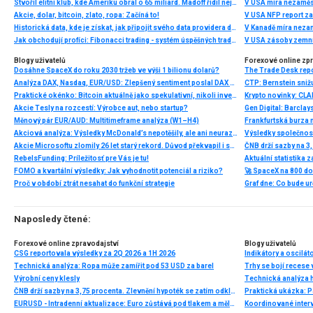
Stvořil elitní klub, kde Ameriku obral o 65 miliard. Madoff řídil největší Ponzi dějin
V USA míra nezaměs
Akcie, dolar, bitcoin, zlato, ropa: Začíná to!
V USA NFP report z
Historická data, kde je získat, jak připojit svého data providera do MultiCharts a proč je budeme potřebovat? (4. díl)
V Kanadě míra neza
Jak obchodují profíci: Fibonacci trading - systém úspěšných traderů
V USA zásoby zemní
Blogy uživatelů
Forexové online zp
Dosáhne SpaceX do roku 2030 tržeb ve výši 1 bilionu dolarů?
Analýza DAX, Nasdaq, EUR/USD: Zlepšený sentiment poslal DAX na nová maxima
Praktické okénko: Bitcoin aktuálně jako spekulativní, nikoli investiční aktivum
Akcie Tesly na rozcestí: Výrobce aut, nebo startup?
Měnový pár EUR/AUD: Multitimeframe analýza (W1–H4)
Akciová analýza: Výsledky McDonald’s nepotěšily, ale ani neurazily. Jakou vizi společnost prezentovala?
Výsledky společnos
Akcie Microsoftu zlomily 26 let starý rekord. Důvod překvapil i samotné investory
RebelsFunding: Príležitosť pre Vás je tu!
Aktuální statistika
FOMO a kvartální výsledky: Jak vyhodnotit potenciál a riziko?
Proč v období ztrát nesahat do funkční strategie
Naposledy čtené:
Forexové online zpravodajství
Blogy uživatelů
CSG reportovala výsledky za 2Q 2026 a 1H 2026
Indikátory a oscilá
Technická analýza: Ropa může zamířit pod 53 USD za barel
Trhy se bojí recese
Výrobní ceny klesly
ČNB drží sazby na 3,75 procenta. Zlevnění hypoték se zatím odkládá
Praktická ukázka: 
EURUSD - Intradenní aktualizace: Euro zůstává pod tlakem a mělo by spadnout pod 1,35
Koordinované interv