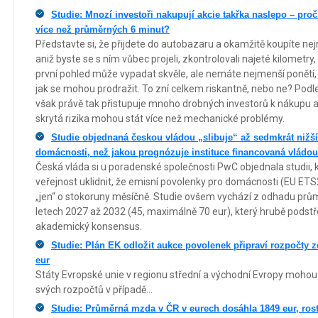
Studie: Mnozí investoři nakupují akcie takřka naslepo – p
více než průměrných 6 minut?
Představte si, že přijdete do autobazaru a okamžitě koupíte ne
aniž byste se s ním vůbec projeli, zkontrolovali najeté kilometr
první pohled může vypadat skvěle, ale nemáte nejmenší ponětí, j
jak se mohou prodražit. To zní celkem riskantně, nebo ne? Po
však právě tak přistupuje mnoho drobných investorů k nákupu akci
skrytá rizika mohou stát více než mechanické problémy.
Studie objednaná českou vládou „slibuje“ až sedmkrát nižš
domácnosti, než jakou prognózuje instituce financovaná vlád
Česká vláda si u poradenské společnosti PwC objednala studii
veřejnost uklidnit, že emisní povolenky pro domácnosti (EU ET
„jen“ o stokoruny měsíčně. Studie ovšem vychází z odhadu pr
letech 2027 až 2032 (45, maximálně 70 eur), který hrubě podstř
akademický konsensus.
Studie: Plán EK odložit aukce povolenek připraví rozpočty 
eur
Státy Evropské unie v regionu střední a východní Evropy mohou p
svých rozpočtů v případě...
Studie: Průměrná mzda v ČR v eurech dosáhla 1849 eur, rost