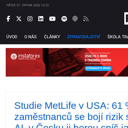
PÁTEK 07. SRPNA 2026 13:23
ÚVOD
O NÁS
ČLÁNKY
ZPRAVODAJSTVÍ
ŠKOLA TR
Studie MetLife v USA: 61
Ti
zaměstnanců se bojí rizik
AI, v Česku ji berou spíš j