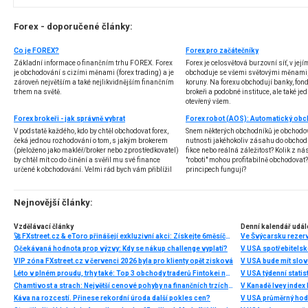
Forex - doporučené články:
Co je FOREX?
Forex pro začátečníky
Základní informace o finančním trhu FOREX. Forex
Forex je celosvětová burzovní síť, v jej
je obchodování s cizími měnami (forex trading) a je
obchoduje se všemi světovými měnami,
zároveň největším a také nejlikvidnějším finančním
koruny. Na forexu obchodují banky, fondy
trhem na světě.
brokeři a podobné instituce, ale také jedn
otevřený všem.
Forex brokeři - jak správně vybrat
V podstatě každého, kdo by chtěl obchodovat forex,
Snem některých obchodníků je obchodo
čeká jednou rozhodování o tom, s jakým brokerem
nutnosti jakéhokoliv zásahu do obchod
(přeloženo jako makléř/broker nebo zprostředkovatel)
fikce nebo reálná záležitost? Kolik z nás
by chtěl mít co do činění a svěřil mu své finance
"roboti" mohou profitabilně obchodovat
určené k obchodování. Velmi rád bych vám přiblížil
principech fungují?
problematiku výběru brokera, rozdíl mezi
jednotlivými typy brokerů a v neposlední řadě uvedu
několik příkladů nejznámějších z nich.
Nejnovější články:
Vzdělávací články
Denní kalendář udál
🚀 FXstreet.cz & eToro přinášejí exkluzivní akci: Získejte 6měsíční členství ve VIP zóně ZDARMA
Ve Švýcarsku rezer
Očekávaná hodnota prop výzvy: Kdy se nákup challenge vyplatí?
V USA spotřebitelsk
VIP zóna FXstreet.cz v červenci 2026 byla pro klienty opět zisková
V USA bude mít slo
Léto v plném proudu, trhy také: Top 3 obchody traderů Fintokei na indexech a zlatě
V USA týdenní statist
Chamtivost a strach: Největší cenové pohyby na finančních trzích (červenec 2026)
V Kanadě Ivey index
Káva na rozcestí. Přinese rekordní úroda další pokles cen?
V USA průměrný hod