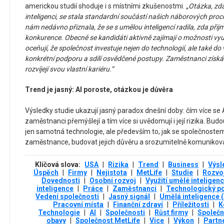
americkou studií shoduje i s místními zkušenostmi.
„Otázka, zda
inteligenci, se stala standardní součástí našich náborových pro
nám nedávno přiznala, že se s umělou inteligencí radila, zda při
konkurence. Obecně se kandidáti aktivně zajímají o možnosti využi
oceňují, že společnost investuje nejen do technologií, ale také d
konkrétní podporu a sdílí osvědčené postupy. Zaměstnanci získáv
rozvíjejí svou vlastní kariéru.“
Trend je jasný: AI poroste, otázkou je důvěra
Výsledky studie ukazují jasný paradox dnešní doby: čím více se AI
zaměstnanci přemýšlejí a tím více si uvědomují i její rizika. Bu
jen samotná technologie, ale především to, jak se společnoste
zaměstnance, budovat jejich důvěru a srozumitelně komuniko
Klíčová slova:
USA
|
Rizika
|
Trend
|
Business
|
Výsl
Úspěch
|
Firmy
|
Nejistota
|
MetLife
|
Studie
|
Rozvo
Dovednosti
|
Osobní rozvoj
|
Využití umělé inteligen
inteligence
|
Práce
|
Zaměstnanci
|
Technologický p
Vedení společnosti
|
Jasný signál
|
Umělá inteligence (
Pracovní místa
|
Finanční zdraví
|
Příležitosti
|
K
Technologie
|
AI
|
Společnosti
|
Růst firmy
|
Společn
obavy
|
Společnost MetLife
|
Vice
|
Výkon
|
Partn