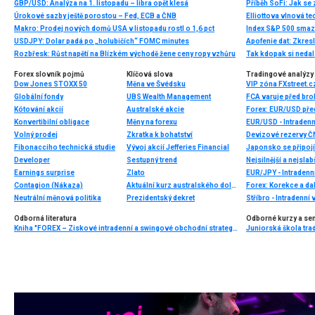
GBP/USD: Analýza na 1. listopadu – libra opět klesá
Úrokové sazby ještě porostou – Fed, ECB a ČNB
Makro: Prodej nových domů USA v listopadu rostl o 1,6 pct
Index S&P 500 smaza
USDJPY: Dolar padá po „holubičích“ FOMC minutes
Rozbřesk: Růst napětí na Blízkém východě žene ceny ropy vzhůru
Tak kdopak si nedal 
Forex slovník pojmů
Klíčová slova
Tradingové analýzy 
Dow Jones STOXX 50
Měna ve Švédsku
Globální fondy
UBS Wealth Management
FCA varuje před bro
Kótování akcií
Australské akcie
Forex: EUR/USD pře
Konvertibilní obligace
Měny na forexu
EUR/USD - Intradenn
Volný prodej
Zkratka k bohatství
Devizové rezervy Č
Fibonacciho technická studie
Vývoj akcií Jefferies Financial
Japonsko se připojí
Developer
Sestupný trend
Nejsilnější a nejsla
Earnings surprise
Zlato
EUR/JPY - Intradenn
Contagion (Nákaza)
Aktuální kurz australského dolaru
Forex: Korekce a da
Neutrální měnová politika
Prezidentský dekret
Stříbro - Intradenní
Odborná literatura
Odborné kurzy a se
Kniha "FOREX – Ziskové intradenní a swingové obchodní strategie" od Kathy Lien vychází v češtině!
Juniorská škola tradi