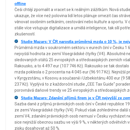
offline
Češi chtějí zpomalit a vracet se k reálným zážitkům. Nová stud
ukazuje, že více než polovina lidí letos plánuje omezit čas stráv
věnovat osobním setkáním, cestování nebo kultuře a sportu. V 
stále více vstupuje digitalizace a umělá inteligence, tak sílí pot
zkušeností.
Studie Mazars: V ČR narostla průměrná mzda o 10 %, je nej
Průměrná mzda v soukromém sektoru v eurech činí v Česku 1 68
nejvyšší hodnota ze zemí Visegrádské čtyřky (V4). Absolutně 
sledovaných států 25 evropských a středoasijských zemích však
Rakousko, a to 4 497 eur (107 746 Kč). Rakousko se tak dosta
mzda poklesla o 2 procenta na 4 045 eur (96 917 Kč). Nejnižší 
v Kyrgyzstánu, v Kosovu a současně i Uzbekistánu 400 eur (9 58
237 Kč). Vyplývá to z každoroční studie „CEE Tax Guide“ porade
porovnává daňové trendy ve 25 evropských a středoasijských 
Studie Mazars: Zdanění příjmů firem je v ČR nejvyšší ze ze
Sazba daně z příjmů právnických osob činí v České republice 19
ze zemí Visegrádské čtyřky (V4). Pokud však zohledníme další
zemí V4, zdanění právnických osob nemusí v Česku vycházet n
sice nejnižší obecnou sazbu ve výši 9 %, v některých odvětvích
zisku dosahovat až 50 %.