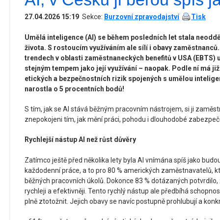
27.04.2026 15:19
Sekce:
Burzovní zpravodajství
Tisk
Umělá inteligence (AI) se během posledních let stala neodd
života. S rostoucím využíváním ale sílí i obavy zaměstnanců.
trendech v oblasti zaměstnaneckých benefitů v USA (EBTS) u
stejným tempem jako její využívání – naopak. Podle ní má j
etických a bezpečnostních rizik spojených s umělou intelige
narostla o 5 procentních bodů!
S tím, jak se AI stává běžným pracovním nástrojem, si ji zaměst
znepokojeni tím, jak mění práci, pohodu i dlouhodobé zabezpeč
Rychlejší nástup AI než růst důvěry
Zatímco ještě před několika lety byla AI vnímána spíš jako budou
každodenní práce, a to pro 80 % amerických zaměstnavatelů, kteří
běžných pracovních úkolů. Dokonce 83 % dotázaných potvrdilo, ž
rychleji a efektivněji. Tento rychlý nástup ale předbíhá schopn
plně ztotožnit. Jejich obavy se navíc postupně prohlubují a konkr