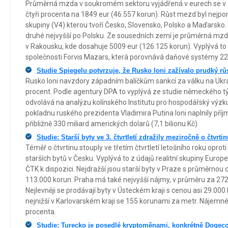
Průměrná mzda v soukromém sektoru vyjádřená v eurech se v Č
čtyři procenta na 1849 eur (46.557 korun). Růst mezd byl nejp
skupiny (V4) kterou tvoří Česko, Slovensko, Polsko a Maďarsko
druhé nejvyšší po Polsku. Ze sousedních zemí je průměrná mz
v Rakousku, kde dosahuje 5009 eur (126.125 korun). Vyplývá to
společnosti Forvis Mazars, která porovnává daňové systémy 22 
Studie Spiegelu potvrzuje, že Rusko loni zažívalo prudký rů
Rusko loni navzdory západním balíčkům sankcí za válku na Ukra
procent. Podle agentury DPA to vyplývá ze studie německého tý
odvolává na analýzu kolínského Institutu pro hospodářský výzku
pokladnu ruského prezidenta Vladimira Putina loni naplnily příj
přibližně 330 miliard amerických dolarů (7,1 bilionu Kč).
Studie: Starší byty ve 3. čtvrtletí zdražily meziročně o čtvrti
Téměř o čtvrtinu stouply ve třetím čtvrtletí letošního roku opro
starších bytů v Česku. Vyplývá to z údajů realitní skupiny Euro
ČTK k dispozici. Nejdražší jsou starší byty v Praze s průměrnou
113.000 korun. Praha má také nejvyšší nájmy, v průměru za 272
Nejlevněji se prodávají byty v Ústeckém kraji s cenou asi 29.000
nejnižší v Karlovarském kraji se 155 korunami za metr. Nájemné 
procenta.
Studie: Turecko je posedlé kryptoměnami, konkrétně Dogec