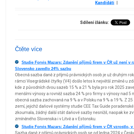
Kandidáti
|
Sdílení článku:
Čtěte více
Studie Forvis Mazars: Zdanění příjmů firem v ČR už není v r
Slovensko zavedlo 24% sazbu
Obecná sazba daně z příjmů právnických osob je už druhým rok
rámci Visegrádské čtyřky (V4) došlo letos k největší změně u zd
kde z původních dvou sazeb 15 % a 21 % byla pro rok 2025 zave
menšími výnosy a rovněž sazba 24 % pro firmy s výnosy nad 5 
obecná sazba zachovaná na 9 % a v Polsku na 9 % a 19 %. Z 25
zemí, jejichž daňové systémy studie CEE Tax Guide poradenské
zkoumala, žádný další stát daňové sazby nesnížil, naopak ke z
zmíněného Slovenska i v Litvě a v Estonsku.
Studie Forvis Mazars: Zdanění příjmů firem v ČR vzrostlo, v
Sazba daně z příjmů právnických osob se od ledna 2024 v České