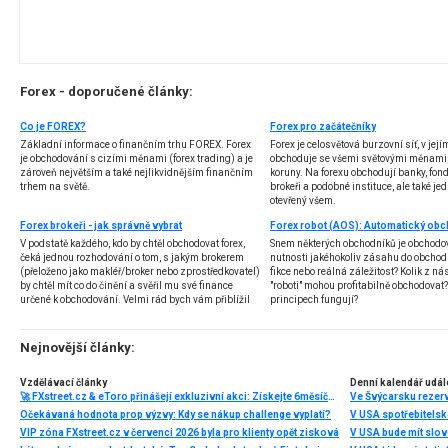
Forex - doporučené články:
Co je FOREX?
Forex pro začátečníky
Základní informace o finančním trhu FOREX. Forex
Forex je celosvětová burzovní síť, v jej
je obchodování s cizími měnami (forex trading) a je
obchoduje se všemi světovými měnami,
zároveň největším a také nejlikvidnějším finančním
koruny. Na forexu obchodují banky, fondy
trhem na světě.
brokeři a podobné instituce, ale také jedn
otevřený všem.
Forex brokeři - jak správně vybrat
V podstatě každého, kdo by chtěl obchodovat forex,
Snem některých obchodníků je obchodo
čeká jednou rozhodování o tom, s jakým brokerem
nutnosti jakéhokoliv zásahu do obchod
(přeloženo jako makléř/broker nebo zprostředkovatel)
fikce nebo reálná záležitost? Kolik z nás
by chtěl mít co do činění a svěřil mu své finance
"roboti" mohou profitabilně obchodovat
určené k obchodování. Velmi rád bych vám přiblížil
principech fungují?
problematiku výběru brokera, rozdíl mezi
jednotlivými typy brokerů a v neposlední řadě uvedu
několik příkladů nejznámějších z nich.
Nejnovější články:
Vzdělávací články
Denní kalendář udál
🚀 FXstreet.cz & eToro přinášejí exkluzivní akci: Získejte 6měsíční členství ve VIP zóně ZDARMA
Ve Švýcarsku rezer
Očekávaná hodnota prop výzvy: Kdy se nákup challenge vyplatí?
V USA spotřebitelsk
VIP zóna FXstreet.cz v červenci 2026 byla pro klienty opět zisková
V USA bude mít slo