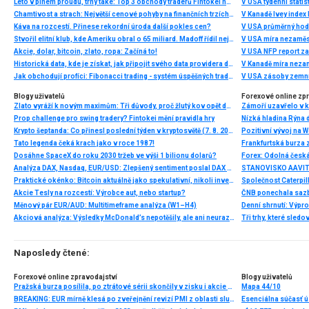
Léto v plném proudu, trhy také: Top 3 obchody traderů Fintokei na indexech a zlatě
V USA týdenní statist
Chamtivost a strach: Největší cenové pohyby na finančních trzích (červenec 2026)
V Kanadě Ivey index
Káva na rozcestí. Přinese rekordní úroda další pokles cen?
V USA průměrný hod
Stvořil elitní klub, kde Ameriku obral o 65 miliard. Madoff řídil největší Ponzi dějin
V USA míra nezaměs
Akcie, dolar, bitcoin, zlato, ropa: Začíná to!
V USA NFP report z
Historická data, kde je získat, jak připojit svého data providera do MultiCharts a proč je budeme potřebovat? (4. díl)
V Kanadě míra neza
Jak obchodují profíci: Fibonacci trading - systém úspěšných traderů
V USA zásoby zemní
Blogy uživatelů
Forexové online zp
Zlato vyráží k novým maximům: Tři důvody, proč žlutý kov opět dominuje
Prop challenge pro swing tradery? Fintokei mění pravidla hry
Nízká hladina Rýna 
Krypto šeptanda: Co přinesl poslední týden v kryptosvětě (7. 8. 2026)
Pozitivní vývoj na Wa
Tato legenda čeká krach jako v roce 1987!
Frankfurtská burza 
Dosáhne SpaceX do roku 2030 tržeb ve výši 1 bilionu dolarů?
Analýza DAX, Nasdaq, EUR/USD: Zlepšený sentiment poslal DAX na nová maxima
Praktické okénko: Bitcoin aktuálně jako spekulativní, nikoli investiční aktivum
Akcie Tesly na rozcestí: Výrobce aut, nebo startup?
Měnový pár EUR/AUD: Multitimeframe analýza (W1–H4)
Denní shrnutí: Výpro
Akciová analýza: Výsledky McDonald’s nepotěšily, ale ani neurazily. Jakou vizi společnost prezentovala?
Tři trhy, které sledo
Naposledy čtené:
Forexové online zpravodajství
Blogy uživatelů
Pražská burza posílila, po ztrátové sérii skončily v zisku i akcie ČEZ
Mapa 44/10
BREAKING: EUR mírně klesá po zveřejnění revizí PMI z oblasti služeb
Esenciálna súčasť