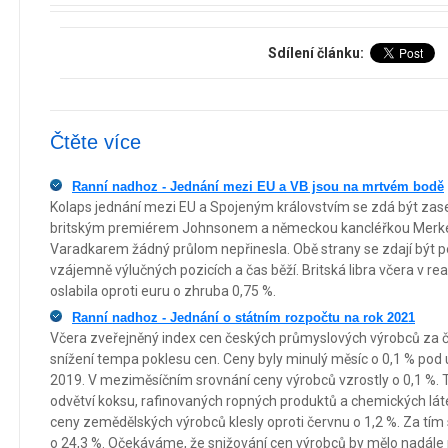
Sdílení článku:
Čtěte více
Ranní nadhoz - Jednání mezi EU a VB jsou na mrtvém bodě
Kolaps jednání mezi EU a Spojeným královstvím se zdá být zase
britským premiérem Johnsonem a německou kancléřkou Merke
Varadkarem žádný průlom nepřinesla. Obě strany se zdají být 
vzájemně výlučných pozicích a čas běží. Britská libra včera v r
oslabila oproti euru o zhruba 0,75 %.
Ranní nadhoz - Jednání o státním rozpočtu na rok 2021
Včera zveřejněný index cen českých průmyslových výrobců za 
snížení tempa poklesu cen. Ceny byly minulý měsíc o 0,1 % pod 
2019. V meziměsíčním srovnání ceny výrobců vzrostly o 0,1 %. 
odvětví koksu, rafinovaných ropných produktů a chemických lát
ceny zemědělských výrobců klesly oproti červnu o 1,2 %. Za tím
o 24,3 %. Očekáváme, že snižování cen výrobců by mělo nadále