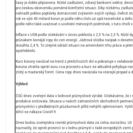
časy je dobře připravena. Nízké zadlužení, zdravý bankovní sektor, deviz
pro českou ekonomiku poměrně komfortní situaci. Díky nízkému zadluže
nahradit pokles poptávky domácností zvýšením svých výdajů. Deficit stá
rok ve výši 40 miliard korun je podle něho číslo už spíš teoretické a de
podle něho také uvažovat o uvolnění měnových podmínek, v tuto chvíli vš
Inflace v USA podle očekávání v únoru poklesla z 2,5 % na 2,3 %. Nižší 
průsakem levnější ropy do cen energií. Jádrová složka naopak o desetin
dosáhla 2,4 %. To zřejmě odráží situaci na americkém trhu práce a přetr
spotřebitelů.
Kurz koruny navázal na trend z předchozích dní a pokračuje v oslabová
koruna ztratila oproti euru cca procento a kurz se aktuálně pohybuje na
zlotý a maďarský forint. Cena ropy dnes navázala na včerejší propad a 
Výhled:
ČSÚ dnes zveřejní data o lednové průmyslové výrobě. Očekáváme, že i 
produkce snižovala. Situace u našich zahraničních obchodních partnerů
průmyslníci v předběžných průzkumech příliš nehýřili optimismem. Vyhlí
šířící se nákaza Covid19.
Dnes budou zveřejněna rovněž průmyslová data za celou eurozónu. Už díl
naznačily, že oproti prosinci si v lednu průmysl v řadě evropských zemí p