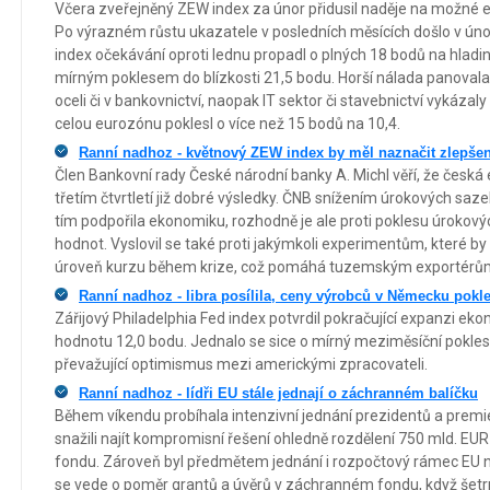
Včera zveřejněný ZEW index za únor přidusil naděje na možné 
Po výrazném růstu ukazatele v posledních měsících došlo v úno
index očekávání oproti lednu propadl o plných 18 bodů na hladinu
mírným poklesem do blízkosti 21,5 bodu. Horší nálada panovala
oceli či v bankovnictví, naopak IT sektor či stavebnictví vykázal
celou eurozónu poklesl o více než 15 bodů na 10,4.
Ranní nadhoz - květnový ZEW index by měl naznačit zlepšen
Člen Bankovní rady České národní banky A. Michl věří, že česk
třetím čtvrtletí již dobré výsledky. ČNB snížením úrokových saze
tím podpořila ekonomiku, rozhodně je ale proti poklesu úrokov
hodnot. Vyslovil se také proti jakýmkoli experimentům, které by 
úroveň kurzu během krize, což pomáhá tuzemským exportérů
Ranní nadhoz - libra posílila, ceny výrobců v Německu pokle
Zářijový Philadelphia Fed index potvrdil pokračující expanzi ek
hodnotu 12,0 bodu. Jednalo se sice o mírný meziměsíční pokle
převažující optimismus mezi americkými zpracovateli.
Ranní nadhoz - lídři EU stále jednají o záchranném balíčku
Během víkendu probíhala intenzivní jednání prezidentů a premi
snažili najít kompromisní řešení ohledně rozdělení 750 mld. E
fondu. Zároveň byl předmětem jednání i rozpočtový rámec EU na 
se vede o poměr grantů a úvěrů v záchranném fondu, když šet