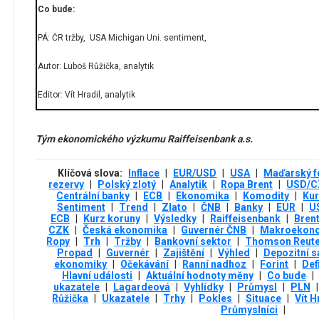
Co bude:
PÁ: ČR tržby, USA Michigan Uni. sentiment,
Autor: Luboš Růžička, analytik
Editor: Vít Hradil, analytik
Tým ekonomického výzkumu Raiffeisenbank a.s.
Klíčová slova:
Inflace
|
EUR/USD
|
USA
|
Maďarský f
rezervy
|
Polský zlotý
|
Analytik
|
Ropa Brent
|
USD/C
Centrální banky
|
ECB
|
Ekonomika
|
Komodity
|
Ku
Sentiment
|
Trend
|
Zlato
|
ČNB
|
Banky
|
EUR
|
U
ECB
|
Kurz koruny
|
Výsledky
|
Raiffeisenbank
|
Bren
CZK
|
Česká ekonomika
|
Guvernér ČNB
|
Makroekono
Ropy
|
Trh
|
Tržby
|
Bankovní sektor
|
Thomson Reut
Propad
|
Guvernér
|
Zajištění
|
Výhled
|
Depozitní 
ekonomiky
|
Očekávání
|
Ranní nadhoz
|
Forint
|
Def
Hlavní události
|
Aktuální hodnoty měny
|
Co bude
|
ukazatele
|
Lagardeová
|
Vyhlídky
|
Průmysl
|
PLN
|
Růžička
|
Ukazatele
|
Trhy
|
Pokles
|
Situace
|
Vít H
Průmyslníci
|