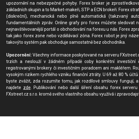
upozornění na nebezpečné pohyby. Forex broker je zprostředkov
základních skupin a to Market-makeři, STP a ECN brokeři. Forex stra
(diskreční), mechanická nebo plně automatická (takzvaný aut
fundamentálních zpráv. Online grafy pro forex můžete sledovat na 
nejnavštěvovanější portál o obchodování na forexu u nás. Forex zprav
tak jako forex zone nebo vzdělávací zóna. Forex robot je jiný náz
takovýto systém pak obchoduje samostatně bez obchodníka.
Upozornění:
Všechny informace poskytované na serveru FXstreet.cz
trzích a neslouží v žádném případě coby konkrétní investiční č
registrovanými brokery či investičním poradcem ani makléřem. Rozd
vysokým rizikem rychlého vzniku finanční ztráty. U 69 až 80 % účtů 
byste zvážit, zda rozumíte tomu, jak rozdílové smlouvy fungují, a
najdete
zde
. Publikování nebo další šíření obsahu forex serveru
FXstreet.cz s.r.o. kromě svého vlastního obsahu využívá i zpravodajs