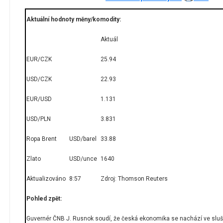
Aktuální hodnoty měny/komodity:
Aktuál
EUR/CZK
25.94
USD/CZK
22.93
EUR/USD
1.131
USD/PLN
3.831
Ropa Brent
USD/barel
33.88
Zlato
USD/unce
1640
Aktualizováno
8:57
Zdroj: Thomson Reuters
Pohled zpět:
Guvernér ČNB J. Rusnok soudí, že česká ekonomika se nachází ve slušné