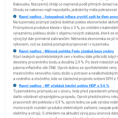
Rakousko, Nizozemí) chtějí co nejmenší podíl přímých dotací na r
Shodu se nakonec najít nepodařilo, jednání by měla pokračovat
Ranní nadhoz - listopadová inflace zrychlí zpět ke třem pro
Na tuzemský průmysl začíná doléhat pokles ekonomické aktivit
Průmyslová produkce klesla v říjnu o 3 %, po očištění o kalendářn
výraznému poklesu došlo v objemu nových zakázek, které se sní
vývoj byl dán primárně zahraničím. Německá ekonomika se již 
výkonem, což se začíná postupně projevovat i v tuzemsku.
Ranní nadhoz - Měnová politika Fedu zůstává beze změny
Růst českých spotřebitelských cen v květnu dále přibrzdil, když me
desetiny procentního bodu a dosáhla 2,9 %. Po šesti měsících se
pásma inflačního cíle ČNB. Oproti dubnu se spotřebitelské ceny 
meziročního cenového růstu došlo u potravin a nealkoholických 
a vodného a stočného, kde se částečně projevilo snížení DPH z 
Ranní nadhoz - MF očekává letošní pokles HDP o 5,6 %
Tuzemskému průmyslu se v únoru, tedy před zavedením přísných
dařilo odolávat výraznějšímu propadu. Oproti předchozímu roku
pracovních dní poklesla o 0,9 %, oproti lednu se pak výroba reálně
motorových vozidel i produkci elektrických zařízení, naopak p
elektřiny a strojů. S ohledem na aktuální vývoj jsou únorová data