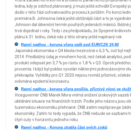
Včera začala horní komora britského parlamentu projednávat n
ledna, kdy je odchod plánovaný, ji musí ještě schválit Evropský
došlo v této fázi schvalovacího procesu k potížím. Po konci ledn
premiéra B. Johnsona čeká ještě obtížnější část a to je vyjednán
Johnson dal šibeniční termín pouhých jedenácti měsíců. Běžně
trvá dojednat i roky. Tedy i za předpokladu, že Spojené královst
plánu k 31. lednu, čeká nás z této strany ještě napínavý rok.
Ranní nadhoz - koruna včera opět pod EUR/CZK 24,80
Japonská ekonomika v Q4 klesla meziročně o 6,3 %, což byl nejh
2014. Předběžný údaj je mnohem horší, než čekali analytici, po
produkt odepsat jen 3,7 % po růstu o 1,8 % v Q3. Oproti předchoz
procenta. I když byl pokles vyvolán některými jednorázovými vl
překvapila. Vyhlídky pro Q1 2020 nejsou rovněž příznivé, oček
ovlivněna epidemií koronaviru.
Ranní nadhoz - koruna včera posílila, příznivý vývoj ve slu
Viceguvernér ČNB Marek Mora vnímá snížení úrokových sazeb Fe
uklidnění situace na finančních trzích. Podle jeho názoru jsou
tuzemskou ekonomiku přehnané. ČNB zatím nepřipravuje žádná
ekonomiky. Zatím to tedy vypadá, že ČNB nebude se sazbami hý
čtyři cuty v horizontu jednoho roku.
Ranní nadhoz - Koruna ztratila část svých zisků