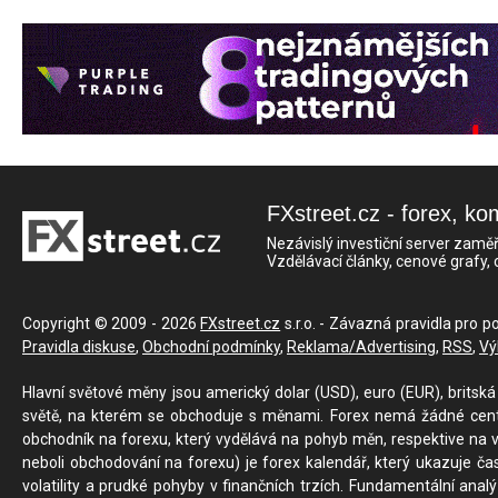
FXstreet.cz - forex, ko
Nezávislý investiční server zaměř
Vzdělávací články, cenové grafy,
Copyright © 2009 - 2026
FXstreet.cz
s.r.o. - Závazná pravidla pro p
Pravidla diskuse
,
Obchodní podmínky
,
Reklama/Advertising
,
RSS
,
Vý
Hlavní světové měny jsou americký dolar (USD), euro (EUR), britská 
světě, na kterém se obchoduje s měnami. Forex nemá žádné centrál
obchodník na forexu, který vydělává na pohyb měn, respektive na v
neboli obchodování na forexu) je forex kalendář, který ukazuje č
volatility a prudké pohyby v finančních trzích. Fundamentální ana