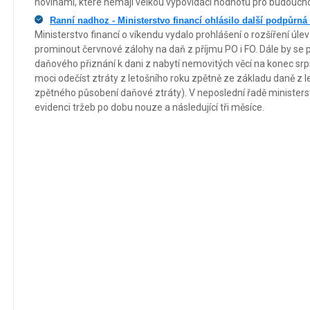
novinami, které nemají velkou vypovídací hodnotu pro budoucno
Ranní nadhoz - Ministerstvo financí ohlásilo další podpůrná
Ministerstvo financí o víkendu vydalo prohlášení o rozšíření úle
prominout červnové zálohy na daň z příjmu PO i FO. Dále by se
daňového přiznání k dani z nabytí nemovitých věcí na konec srp
moci odečíst ztráty z letošního roku zpětně ze základu daně z le
zpětného působení daňové ztráty). V neposlední řadě ministers
evidenci tržeb po dobu nouze a následující tři měsíce.