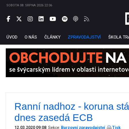
SOBOTA 08. SRPNA 2026 22:06
ÚVOD
O NÁS
ČLÁNKY
ZPRAVODAJSTVÍ
ŠKOLA TR
Ranní nadhoz - koruna stál
Ti
dnes zasedá ECB
12.03.2020 09:08
Sekce:
Burzovní zpravodajství
Tisk