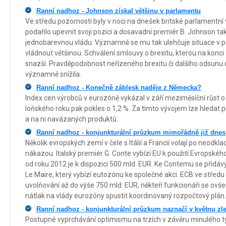
Ranní nadhoz - Johnson získal většinu v parlamentu
Ve středu pozornosti byly v noci na dnešek britské parlamentní
podařilo upevnit svoji pozici a dosavadní premiér B. Johnson t
jednobarevnou vládu. Významně se mu tak ulehčuje situace v p
vládnout většinou. Schválení smlouvy o brexitu, kterou na konci 
snazší. Pravděpodobnost neřízeného brexitu či dalšího odsunu 
významně snížila.
Ranní nadhoz - Konečně záblesk naděje z Německa?
Index cen výrobců v eurozóně vykázal v září meziměsíční růst o
loňského roku pak pokles o 1,2 %. Za tímto vývojem lze hledat 
a na ni navázaných produktů.
Ranní nadhoz - konjunkturální průzkum mimořádně již dnes
Několik evropských zemí v čele s Itálií a Francií volají po neodkl
nákazou. Italský premiér G. Conte vybízí EU k použití Evropské
od roku 2012 je k dispozici 500 mld. EUR. Ke Contemu se přidávý
Le Maire, který vybízí eutozónu ke společné akci. ECB ve středu 
uvolňování až do výše 750 mld. EUR, někteří funkcionáři se ovše
nátlak na vlády eurozóny spustit koordinovaný rozpočtový plán.
Ranní nadhoz - konjunkturální průzkum naznačí v květnu zl
Postupné vyprchávání optimismu na trzích v závěru minulého t