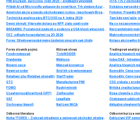
PMI průzkum, eurozóna, říjen 2023 – předběžný výsledek
+$16,775 z obchodov
Příběh AI od Microsoftu vstupuje do nové fáze. Trh sleduje Azure a tržby
Dokážou evropské v
Americké akcie v úvodu obchodování rostou, reportovaly Broadcom, Costco, Hewlett Packard a další
Fintokei: Pravidlo 
Technická analýza páru BTC/USD na 4. ledna 2024
Tam kde není vůle, n
Denní shrnutí: Výprodej dolaru po NFP, zlato opět roste
Na co nezapomenout
BREAKING: Počiatočné žiadosti o podporu v USA klesli výraznejšie ako sa očakávalo
Nejzranitelnější měn
ČEZ: odhady hospodaření za 2Q 2026
Makroekonomické fak
Forex: Středoevropské měny částečně smazaly své ztráty
Kolaps akciového tr
Forex slovník pojmů
Klíčová slova
Tradingové analýzy 
Fondy indexové
TickINSIDER
Analýza hlavních m
Dividenda
Webtoon
Index DAX - Intraden
Binární opce
Měnové konverze
Analýza hlavních m
Reverse order
Širší trh s kryptoměnami
Komodity: Cena rop
Relativní síla (Relative strength)
StartTrader
GTC
Manufacturing PMI
CSG získala z prode
FOMO
Ruský ministr
Uzavřený podílový fond (UPF)
ZipRecuiter
VAT
LeapRate
Očekávané události 
Úschovna (depot)
Nařízení MiCA
Aktuálně otevřené f
Odborná literatura
Odborné kurzy a se
Kniha "FOREX – Ziskové intradenní a swingové obchodní strategie" od Kathy Lien vychází v češtině!