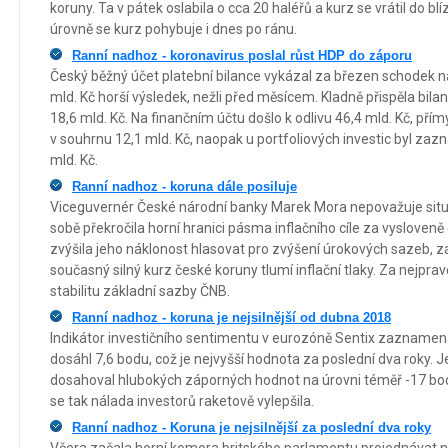
koruny. Ta v pátek oslabila o cca 20 haléřů a kurz se vrátil do bl
úrovně se kurz pohybuje i dnes po ránu.
Ranní nadhoz - koronavirus poslal růst HDP do záporu
Český běžný účet platební bilance vykázal za březen schodek na 
mld. Kč horší výsledek, nežli před měsícem. Kladně přispěla bil
18,6 mld. Kč. Na finančním účtu došlo k odlivu 46,4 mld. Kč, pří
v souhrnu 12,1 mld. Kč, naopak u portfoliových investic byl zaz
mld. Kč.
Ranní nadhoz - koruna dále posiluje
Viceguvernér České národní banky Marek Mora nepovažuje situa
sobě překročila horní hranici pásma inflačního cíle za vysloven
zvýšila jeho náklonost hlasovat pro zvýšení úrokových sazeb, 
současný silný kurz české koruny tlumí inflační tlaky. Za nejpra
stabilitu základní sazby ČNB.
Ranní nadhoz - koruna je nejsilnější od dubna 2018
Indikátor investičního sentimentu v eurozóně Sentix zaznamena
dosáhl 7,6 bodu, což je nejvyšší hodnota za poslední dva roky. J
dosahoval hlubokých záporných hodnot na úrovni téměř -17 bod
se tak nálada investorů raketově vylepšila.
Ranní nadhoz - Koruna je nejsilnější za poslední dva roky