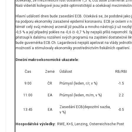
očekávají, že meziměsíční růst dosáhne 1,5 %, což bude znamenat zmír
Naši vídeňští kolegové jsou ještě optimističtější a očekávají meziměsíční
Hlavní událostí dnes bude zasedání ECB. Očekává se, že podobně jako ji
na podporu ekonomiky zasažené epidemií koronaviru. ECB je ovšem v n
téměř celý svůj měnový arzenál již použila a mnoho nástrojů ji už nezb
-0,5 % a její případný pokles na -0,6 či -0,7 % by nejspíš příliš nepomohl.
přistoupí k dalšímu rozšíření svých programů na zajištění dostatečné l
bude guvernérka ECB Ch. Lagardeová nejspíš apelovat na vlády jednotliv
možností a stimulovaly ekonomiky prostřednictvím fiskálních opatření.
Dnešní makroekonomické ukazatele:
Čas
Země
Údálost
RB/RBI
9:00
ČR
Průmysl (leden, r/r, v %)
-1.5
11:00
EA
Průmysl (leden, m/m, v %)
2.2
Zasedání ECB(depozitní sazba,
13:45
EA
-0.5
v %)
Hospodářské výsledky:
RWE, K+S, Lenzing, Osterreichische Post