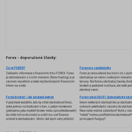
Forex - doporučené články:
Co je FOREX?
Forex pro začátečníky
Základní informace o finančním trhu FOREX. Forex
Forex je celosvětová burzovní síť, v jej
je obchodování s cizími měnami (forex trading) a je
obchoduje se všemi světovými měnami,
zároveň největším a také nejlikvidnějším finančním
koruny. Na forexu obchodují banky, fondy
trhem na světě.
brokeři a podobné instituce, ale také jedn
otevřený všem.
Forex brokeři - jak správně vybrat
V podstatě každého, kdo by chtěl obchodovat forex,
Snem některých obchodníků je obchodo
čeká jednou rozhodování o tom, s jakým brokerem
nutnosti jakéhokoliv zásahu do obchod
(přeloženo jako makléř/broker nebo zprostředkovatel)
fikce nebo reálná záležitost? Kolik z nás
by chtěl mít co do činění a svěřil mu své finance
"roboti" mohou profitabilně obchodovat
určené k obchodování. Velmi rád bych vám přiblížil
principech fungují?
problematiku výběru brokera, rozdíl mezi
jednotlivými typy brokerů a v neposlední řadě uvedu
několik příkladů nejznámějších z nich.