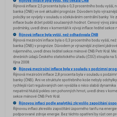
Říjnová inflace byla vyšší, než čekala ČNB
Říjnová inflace 2,5 procenta byla o 0,3 procentního bodu vyšší,
banka (ČNB) ve své aktuální prognóze. Důvodem bylo výraznější 
položky se vyvíjely v souladu s očekáváním centrální banky. Ve
inflace bude držet poblíž současných hodnot. Cenový vývoj zár
podmínky, uvedl dnes v komentáři k vývoji inflace ředitel sekc
Říjnová inflace byla vyšší, než odhadovala ČNB
Říjnová meziroční inflace byla o 0,3 procentního bodu vyšší, n
banka (ČNB) v prognóze. Důvodem je výraznější zvýšení jádrové i
nájemného, uvedl dnes ředitel sekce měnové ČNB Petr Král. Mezir
dnešních údajů Českého statistického úřadu (ČSÚ) stoupla na 5,
října 2008.
Říjnová meziroční inflace byla v souladu s podzimní pr
Říjnová meziroční inflace 2,8 procenta byla v souladu s podzi
banky (ČNB). Ani ve struktuře spotřebního koše nebyly odchylk
rychlejší růst regulovaných cen vyvážila o něco slabší dynamika
nepatrně hlubší pokles cen pohonných hmot, uvedl dnes v koment
sekce měnové ČNB Petr Král.
Říjnovou inflaci podle analytiků zkreslilo započítání úspo
Říjnovou inflaci zkreslilo započítání úsporného tarifu na energi
podporované zdroje energie. Bez těchto opatření by růst cen prot