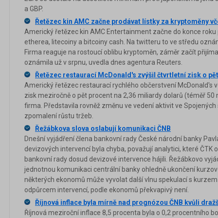
a GBP.
Řetězec kin AMC začne prodávat lístky za kryptoměny vč
Americký řetězec kin AMC Entertainment začne do konce roku pr
etherea, litecoiny a bitcoiny cash. Na twitteru to ve středu ozn
Firma reaguje na rostoucí oblibu kryptoměn, záměr začít přijím
oznámila už v srpnu, uvedla dnes agentura Reuters.
Řetězec restaurací McDonald's zvýšil čtvrtletní zisk o pě
Americký řetězec restaurací rychlého občerstvení McDonald's ve 
zisk meziročně o pět procent na 2,36 miliardy dolarů (téměř 50 
firma. Představila rovněž změnu ve vedení aktivit ve Spojenýc
zpomalení růstu tržeb.
Řežábkova slova oslabují komunikaci ČNB
Dnešní vyjádření člena bankovní rady České národní banky Pav
devizových intervencí byla chyba, považují analytici, které ČTK 
bankovní rady dosud devizové intervence hájili. Řežábkovo vyjád
jednotnou komunikaci centrální banky ohledně ukončení kurzo
některých ekonomů může vyvolat další vlnu spekulací s kurzem 
odpůrcem intervencí, podle ekonomů překvapivý není.
Říjnová inflace byla mírně nad prognózou ČNB kvůli dra
Říjnová meziroční inflace 8,5 procenta byla o 0,2 procentního