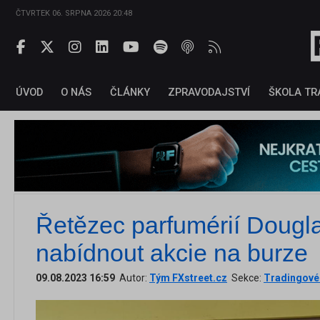
ČTVRTEK 06. SRPNA 2026 20:48
ÚVOD
O NÁS
ČLÁNKY
ZPRAVODAJSTVÍ
ŠKOLA TR
Řetězec parfumérií Dougl
nabídnout akcie na burze
09.08.2023 16:59
Autor:
Tým FXstreet.cz
Sekce:
Tradingové 