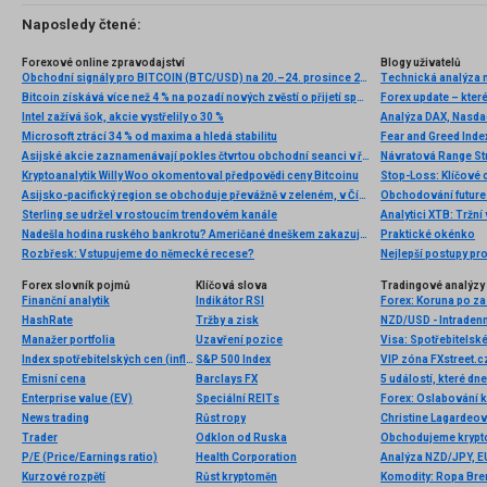
Naposledy čtené:
Forexové online zpravodajství
Blogy uživatelů
Obchodní signály pro BITCOIN (BTC/USD) na 20.–24. prosince 2024: nakupujte nad 92 000 USD (Murray 7/8 – odrazy)
Bitcoin získává více než 4 % na pozadí nových zvěstí o přijetí spotových ETF
Forex update – které
Intel zažívá šok, akcie vystřelily o 30 %
Microsoft ztrácí 34 % od maxima a hledá stabilitu
Fear and Greed Index
Asijské akcie zaznamenávají pokles čtvrtou obchodní seanci v řadě
Návratová Range Stra
Kryptoanalytik Willy Woo okomentoval předpovědi ceny Bitcoinu
Stop-Loss: Klíčové c
Asijsko-pacifický region se obchoduje převážně v zeleném, v Číně investoři očekávají nové stimuly
Obchodování future
Sterling se udržel v rostoucím trendovém kanále
Analytici XTB: Tržní
Nadešla hodina ruského bankrotu? Američané dneškem zakazují svým občanům a bankám přijímat ruské splátky
Praktické okénko
Rozbřesk: Vstupujeme do německé recese?
Nejlepší postupy pro
Forex slovník pojmů
Klíčová slova
Tradingové analýzy 
Finanční analytik
Indikátor RSI
HashRate
Tržby a zisk
NZD/USD - Intradenn
Manažer portfolia
Uzavření pozice
Visa: Spotřebitelské 
Index spotřebitelských cen (inflace)
S&P 500 Index
Emisní cena
Barclays FX
5 událostí, které dn
Enterprise value (EV)
Speciální REITs
News trading
Růst ropy
Christine Lagardeov
Trader
Odklon od Ruska
P/E (Price/Earnings ratio)
Health Corporation
Analýza NZD/JPY, 
Kurzové rozpětí
Růst kryptoměn