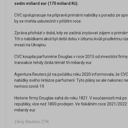
sedm miliard eur (170 miliard Kč).
CVC spolupracuje na přípravě primární nabídky s poradci ze spo
by se mohla uskutečnit v příštím roce.
Zpráva přichází v době, kdy se začíná zvyšovat zájem o primární
Trh s nabídkami akcií byl delší dobu v útlumu kvůli prudkému rů
invazi na Ukrajinu.
CVC koupila parfumérie Douglas v roce 2015 od investiční firmy
transakce tehdy činila téměř tři miliardy eur.
Agentura Reuters již na počátku roku 2020 informovala, že C
nabídky svého řetězce parfumerií. Tyto plány se ale nakonec ne
nemoci covid-19.
Historie firmy Douglas sahá do roku 1821. V současnosti má po
republiky, více než 1800 prodejen. Ve fiskálním roce 2021/2022 t
miliardy eur.
Zdroj: Reuters, ČTK