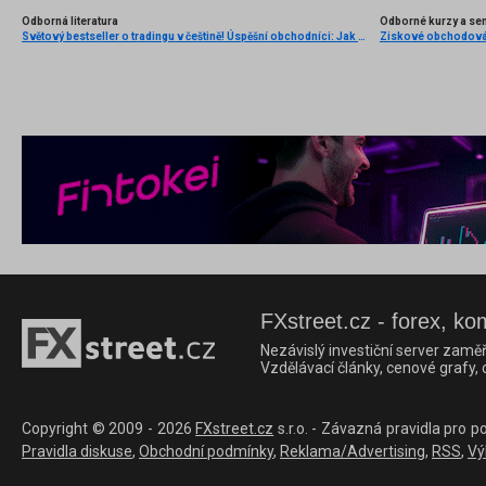
Odborná literatura
Odborné kurzy a se
Světový bestseller o tradingu v češtině! Úspěšní obchodníci: Jak běžní lidé porážejí Wall Street v jeho vlastní hře
FXstreet.cz - forex, ko
Nezávislý investiční server zaměř
Vzdělávací články, cenové grafy,
Copyright © 2009 - 2026
FXstreet.cz
s.r.o. - Závazná pravidla pro p
Pravidla diskuse
,
Obchodní podmínky
,
Reklama/Advertising
,
RSS
,
Vý