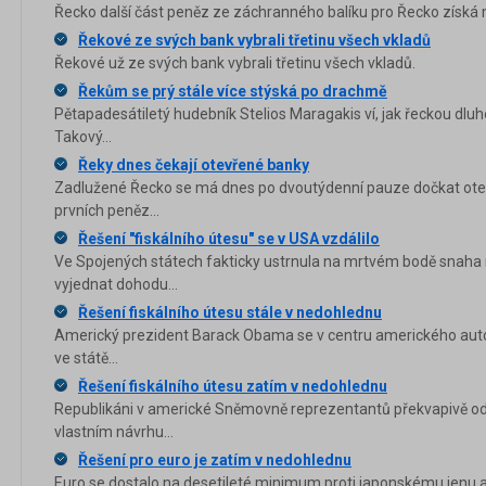
Řecko další část peněz ze záchranného balíku pro Řecko získá 
Řekové ze svých bank vybrali třetinu všech vkladů
Řekové už ze svých bank vybrali třetinu všech vkladů.
Řekům se prý stále více stýská po drachmě
Pětapadesátiletý hudebník Stelios Maragakis ví, jak řeckou dluhov
Takový...
Řeky dnes čekají otevřené banky
Zadlužené Řecko se má dnes po dvoutýdenní pauze dočkat otev
prvních peněz...
Řešení "fiskálního útesu" se v USA vzdálilo
Ve Spojených státech fakticky ustrnula na mrtvém bodě snaha
vyjednat dohodu...
Řešení fiskálního útesu stále v nedohlednu
Americký prezident Barack Obama se v centru amerického aut
ve státě...
Řešení fiskálního útesu zatím v nedohlednu
Republikáni v americké Sněmovně reprezentantů překvapivě od
vlastním návrhu...
Řešení pro euro je zatím v nedohlednu
Euro se dostalo na desetileté minimum proti japonskému jenu a