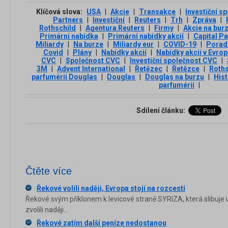
Klíčová slova:
USA
|
Akcie
|
Transakce
|
Investiční s
Partners
|
Investiční
|
Reuters
|
Trh
|
Zpráva
|
Rothschild
|
Agentura Reuters
|
Firmy
|
Akcie na bur
Primární nabídka
|
Primární nabídky akcií
|
Capital P
Miliardy
|
Na burze
|
Miliardy eur
|
COVID-19
|
Porad
Covid
|
Plány
|
Nabídky akcií
|
Nabídky akcií v Evro
CVC
|
Společnost CVC
|
Investiční společnost CVC
|
3М
|
Advent International
|
Řetězec
|
Řetězce
|
Roths
parfumérií Douglas
|
Douglas
|
Douglas na burzu
|
Hist
parfumérií
|
Sdílení článku:
Čtěte více
Řekové volili naději, Evropa stojí na rozcestí
Řekové svým příklonem k levicové straně SYRIZA, která slibuje 
zvolili naději...
Řekové zatím další peníze nedostanou