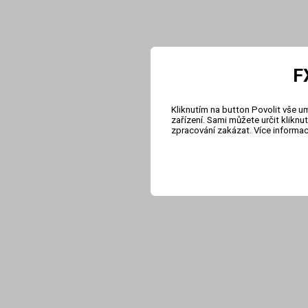
F
Kliknutím na button Povolit vše u
zařízení. Sami můžete určit klikn
zpracování zakázat. Více informa