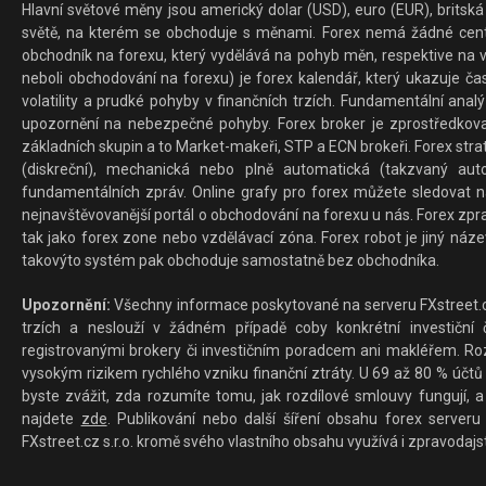
Hlavní světové měny jsou americký dolar (USD), euro (EUR), britská 
světě, na kterém se obchoduje s měnami. Forex nemá žádné centrál
obchodník na forexu, který vydělává na pohyb měn, respektive na v
neboli obchodování na forexu) je forex kalendář, který ukazuje č
volatility a prudké pohyby v finančních trzích. Fundamentální ana
upozornění na nebezpečné pohyby. Forex broker je zprostředkov
základních skupin a to Market-makeři, STP a ECN brokeři. Forex stra
(diskreční), mechanická nebo plně automatická (takzvaný aut
fundamentálních zpráv. Online grafy pro forex můžete sledovat na 
nejnavštěvovanější portál o obchodování na forexu u nás. Forex zprav
tak jako forex zone nebo vzdělávací zóna. Forex robot je jiný náz
takovýto systém pak obchoduje samostatně bez obchodníka.
Upozornění:
Všechny informace poskytované na serveru FXstreet.cz
trzích a neslouží v žádném případě coby konkrétní investiční č
registrovanými brokery či investičním poradcem ani makléřem. Rozd
vysokým rizikem rychlého vzniku finanční ztráty. U 69 až 80 % účtů 
byste zvážit, zda rozumíte tomu, jak rozdílové smlouvy fungují, a
najdete
zde
. Publikování nebo další šíření obsahu forex serveru
FXstreet.cz s.r.o. kromě svého vlastního obsahu využívá i zpravodajs