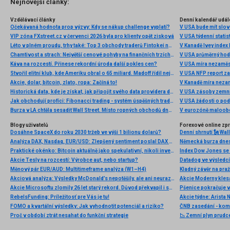
Nejnovější články:
Vzdělávací články
Denní kalendář udál
Očekávaná hodnota prop výzvy: Kdy se nákup challenge vyplatí?
V USA bude mít slo
VIP zóna FXstreet.cz v červenci 2026 byla pro klienty opět zisková
V USA týdenní statist
Léto v plném proudu, trhy také: Top 3 obchody traderů Fintokei na indexech a zlatě
V Kanadě Ivey index
Chamtivost a strach: Největší cenové pohyby na finančních trzích (červenec 2026)
V USA průměrný hod
Káva na rozcestí. Přinese rekordní úroda další pokles cen?
V USA míra nezaměs
Stvořil elitní klub, kde Ameriku obral o 65 miliard. Madoff řídil největší Ponzi dějin
V USA NFP report z
Akcie, dolar, bitcoin, zlato, ropa: Začíná to!
V Kanadě míra neza
Historická data, kde je získat, jak připojit svého data providera do MultiCharts a proč je budeme potřebovat? (4. díl)
V USA zásoby zemní
Jak obchodují profíci: Fibonacci trading - systém úspěšných traderů
V USA žádosti o po
Burza v LA chtěla sesadit Wall Street. Místo ropných obchodů dnes místem duní basy
V eurozóně maloobc
Blogy uživatelů
Forexové online zp
Dosáhne SpaceX do roku 2030 tržeb ve výši 1 bilionu dolarů?
Analýza DAX, Nasdaq, EUR/USD: Zlepšený sentiment poslal DAX na nová maxima
Praktické okénko: Bitcoin aktuálně jako spekulativní, nikoli investiční aktivum
Index Dow Jones se 
Akcie Tesly na rozcestí: Výrobce aut, nebo startup?
Měnový pár EUR/AUD: Multitimeframe analýza (W1–H4)
Kladný závěr na pra
Akciová analýza: Výsledky McDonald’s nepotěšily, ale ani neurazily. Jakou vizi společnost prezentovala?
Akcie Microsoftu zlomily 26 let starý rekord. Důvod překvapil i samotné investory
RebelsFunding: Príležitosť pre Vás je tu!
FOMO a kvartální výsledky: Jak vyhodnotit potenciál a riziko?
ČNB zasedání - ko
Proč v období ztrát nesahat do funkční strategie
📉 Zemní plyn prudc