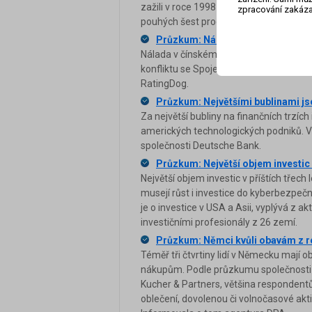
zažili v roce 1998 krach státních finan
zpracování zakáza
pouhých šest procent dotázaných, zatí
Průzkum: Nálada v čínském průmys
Nálada v čínském průmyslu byla v srpn
konfliktu se Spojenými státy. Vyplývá 
RatingDog.
Průzkum: Největšími bublinami js
Za největší bubliny na finančních trzích
amerických technologických podniků. 
společnosti Deutsche Bank.
Průzkum: Největší objem investic
Největší objem investic v příštích třech
musejí růst i investice do kyberbezpečn
je o investice v USA a Asii, vyplývá z
investičními profesionály z 26 zemí.
Průzkum: Němci kvůli obavám z r
Téměř tři čtvrtiny lidí v Německu mají 
nákupům. Podle průzkumu společnosti 
Kucher & Partners, většina respondent
oblečení, dovolenou či volnočasové akti