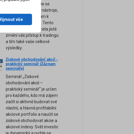
obchodování. Přijďte se
naučit ty nejsilnější nástroje,
tipy a rady, které vám k
řijmout vše
úspěchu pomohou. Tento
unikátní seminář zcela jistě
změní váš přístup k tradingu
a tím také vaše celkové
výsledky.
Ziskové obchodování akcií -
ne
praktický seminář (Záznam
am
semináře)
Seminář „Ziskové
obchodování akcií –
praktický seminář“ je určen
pro každého, kdo má zájem
začít si aktivně budovat své
vlastní, a hlavně profitabilní
akciové portfolio a naučit se
ziskově obchodovat akcie a
akciové indexy. Svět investic
je dynamický a rychle se