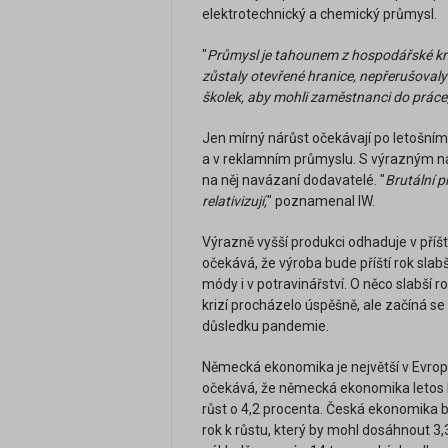
elektrotechnický a chemický průmysl.
"
Průmysl je tahounem z hospodářské kri
zůstaly otevřené hranice, nepřerušovaly
školek, aby mohli zaměstnanci do práce
Jen mírný nárůst očekávají po letošním
a v reklamním průmyslu. S výrazným n
na něj navázaní dodavatelé. "
Brutální p
relativizují,
" poznamenal IW.
Výrazně vyšší produkci odhaduje v příš
očekává, že výroba bude příští rok slabší
módy i v potravinářství. O něco slabší ro
krizí procházelo úspěšně, ale začíná s
důsledku pandemie.
Německá ekonomika je největší v Evropě 
očekává, že německá ekonomika letos kl
růst o 4,2 procenta. Česká ekonomika by
rok k růstu, který by mohl dosáhnout 3