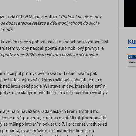
ze,
" řekl šéf IW Michael Hüther. "
Podmínkou ale je, aby
 se dodavatelské řetězce a děti mohly chodit do škol a
,
" dodal.
Ku
 krizovém roce v pohostinství, maloobchodu, výstavnictví
árůstem výroby naopak počítá automobilový průmysl a
ropady v roce 2020 nicméně toto pozitivní očekávání
On-li
zázn
tím roce pět průmyslových svazů. Třináct svazů pak
 než letos. Výrazně nižší by měla být v oblasti textilu a
k než letos čeká podle IW i stavebnictví, které sice zatím
e potýkat se slabými investicemi a s narušováním výroby v
a je na ni navázána řada českých firem. Institut Ifo
esne o 5,1 procenta, zatímco na příští rok jí předpovídá
 se měla po letošním poklesu o 7,1 procenta vrátit příští
,3 procenta, uvádí průzkum ministerstva financí na