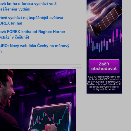
ová kniha o forexu vychází ve 2.
ozšířeném vydání!
rávě vychází nejúspěšnější světová
OREX kniha!
ová FOREX kniha od Raghee Horner
ychází v češtině!
URO: Nový web láká Čechy na měnový
rh
reklama