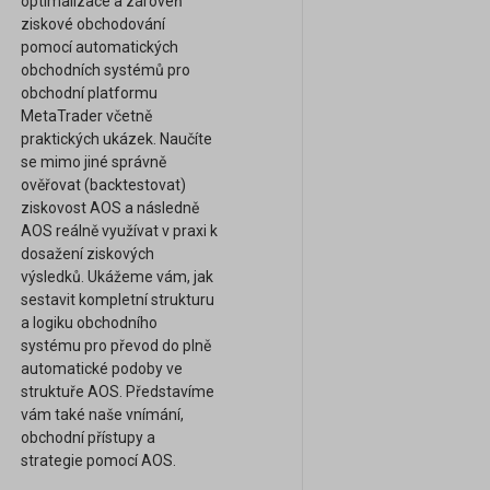
optimalizace a zároveň
ziskové obchodování
pomocí automatických
obchodních systémů pro
obchodní platformu
MetaTrader včetně
praktických ukázek. Naučíte
se mimo jiné správně
ověřovat (backtestovat)
ziskovost AOS a následně
AOS reálně využívat v praxi k
dosažení ziskových
výsledků. Ukážeme vám, jak
sestavit kompletní strukturu
a logiku obchodního
systému pro převod do plně
automatické podoby ve
struktuře AOS. Představíme
vám také naše vnímání,
obchodní přístupy a
strategie pomocí AOS.