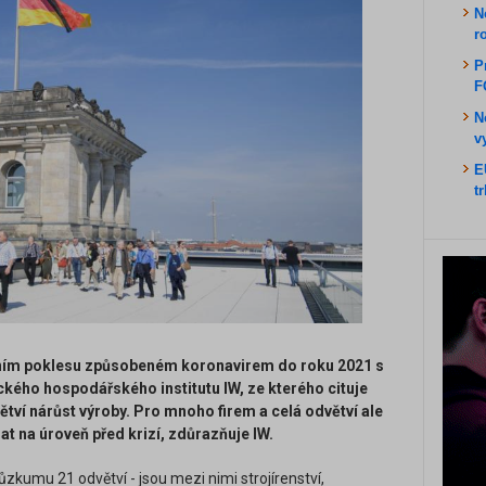
N
r
P
F
N
v
E
t
ím poklesu způsobeném koronavirem do roku 2021 s
ho hospodářského institutu IW, ze kterého cituje
tví nárůst výroby. Pro mnoho firem a celá odvětví ale
at na úroveň před krizí, zdůrazňuje IW.
zkumu 21 odvětví - jsou mezi nimi strojírenství,