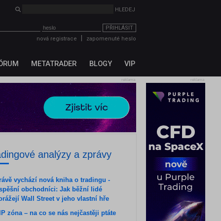
HLEDEJ
PŘIHLÁSIT
|
nová registrace
zapomenuté heslo
ÓRUM
METATRADER
BLOGY
VIP
reklama
reklama
adingové analýzy a zprávy
rávě vychází nová kniha o tradingu -
spěšní obchodníci: Jak běžní lidé
orážejí Wall Street v jeho vlastní hře
IP zóna – na co se nás nejčastěji ptáte