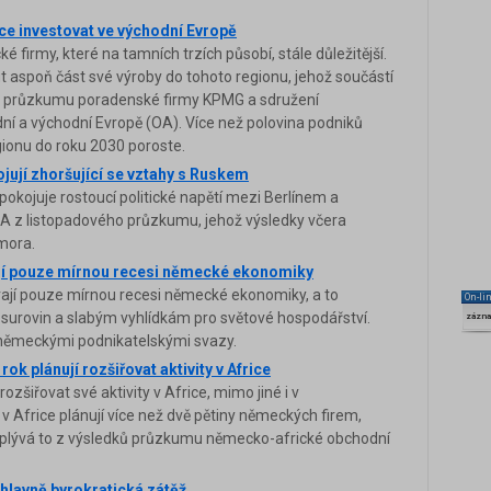
ce investovat ve východní Evropě
 firmy, které na tamních trzích působí, stále důležitější.
t aspoň část své výroby do tohoto regionu, jehož součástí
ho průzkumu poradenské firmy KPMG a sdružení
ní a východní Evropě (OA). Více než polovina podniků
gionu do roku 2030 poroste.
ují zhoršující se vztahy s Ruskem
kojuje rostoucí politické napětí mezi Berlínem a
A z listopadového průzkumu, jehož výsledky včera
mora.
í pouze mírnou recesi německé ekonomiky
ají pouze mírnou recesi německé ekonomiky, a to
On-li
 surovin a slabým vyhlídkám pro světové hospodářství.
zázn
německými podnikatelskými svazy.
k plánují rozšiřovat aktivity v Africe
ozšiřovat své aktivity v Africe, mimo jiné i v
v Africe plánují více než dvě pětiny německých firem,
Vyplývá to z výsledků průzkumu německo-africké obchodní
hlavně byrokratická zátěž