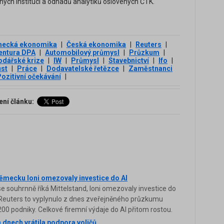
ch institucí a odhadů analytiků oslovených ČTK.
ecká ekonomika
|
Česká ekonomika
|
Reuters
|
entura DPA
|
Automobilový průmysl
|
Průzkum
|
dářské krize
|
IW
|
Průmysl
|
Stavebnictví
|
Ifo
|
st
|
Práce
|
Dodavatelské řetězce
|
Zaměstnanci
ozitivní očekávání
|
ení článku:
Německu loni omezovaly investice do AI
e souhrnně říká Mittelstand, loni omezovaly investice do
y Reuters to vyplynulo z dnes zveřejněného průzkumu
0 podniky. Celkové firemní výdaje do AI přitom rostou.
dnech vrátila podpora voličů