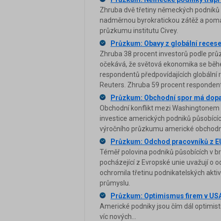
Zhruba dvě třetiny německých podniků v
nadměrnou byrokratickou zátěž a pomal
průzkumu institutu Civey.
Průzkum: Obavy z globální recese j
Zhruba 38 procent investorů podle prů
očekává, že světová ekonomika se běhe
respondentů předpovídajících globální r
Reuters. Zhruba 59 procent responden
Průzkum: Obchodní spor má dopad
Obchodní konflikt mezi Washingtonem a
investice amerických podniků působícíc
výročního průzkumu americké obchodní
Průzkum: Odchod pracovníků z EU 
Téměř polovina podniků působících v bri
pocházející z Evropské unie uvažují o o
ochromila třetinu podnikatelských akti
průmyslu.
Průzkum: Optimismus firem v USA
Americké podniky jsou čím dál optimisti
víc nových...