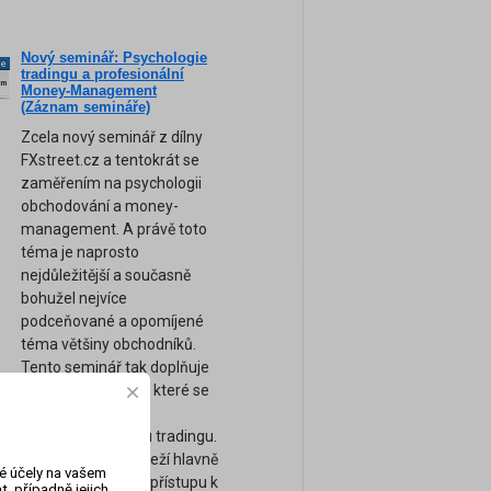
Nový seminář: Psychologie
ne
tradingu a profesionální
am
Money-Management
(Záznam semináře)
Zcela nový seminář z dílny
FXstreet.cz a tentokrát se
zaměřením na psychologii
obchodování a money-
management. A právě toto
téma je naprosto
nejdůležitější a současně
bohužel nejvíce
podceňované a opomíjené
téma většiny obchodníků.
Tento seminář tak doplňuje
naše ostatní kurzy, které se
zaměřují spíše na
technickou stránku tradingu.
Úspěch tradera záleží hlavně
vé účely na vašem
na jeho psychice a přístupu k
, případně jejich