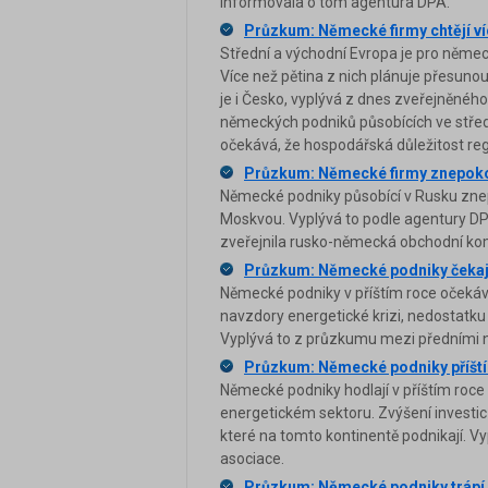
Informovala o tom agentura DPA.
Průzkum: Německé firmy chtějí ví
Střední a východní Evropa je pro německé
Více než pětina z nich plánuje přesunou
je i Česko, vyplývá z dnes zveřejněné
německých podniků působících ve střed
očekává, že hospodářská důležitost re
Průzkum: Německé firmy znepokoj
Německé podniky působící v Rusku znepo
Moskvou. Vyplývá to podle agentury DP
zveřejnila rusko-německá obchodní ko
Průzkum: Německé podniky čekaj
Německé podniky v příštím roce očekáv
navzdory energetické krizi, nedostatku
Vyplývá to z průzkumu mezi předními 
Průzkum: Německé podniky příští ro
Německé podniky hodlají v příštím roce r
energetickém sektoru. Zvýšení investic 
které na tomto kontinentě podnikají. 
asociace.
Průzkum: Německé podniky trápí 