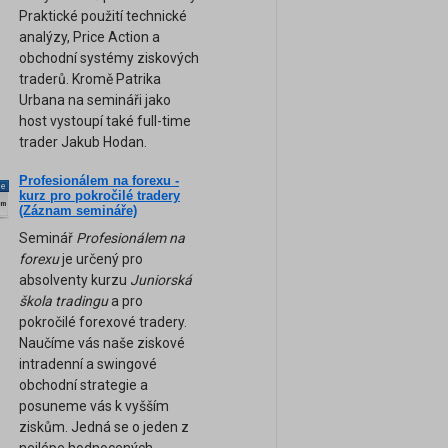
Praktické použití technické
analýzy, Price Action a
obchodní systémy ziskových
traderů. Kromě Patrika
Urbana na semináři jako
host vystoupí také full-time
trader Jakub Hodan.
Profesionálem na forexu -
ne
kurz pro pokročilé tradery
am
(Záznam semináře)
Seminář
Profesionálem na
forexu
je určený pro
absolventy kurzu
Juniorská
škola tradingu
a pro
pokročilé forexové tradery.
Naučíme vás naše ziskové
intradenní a swingové
obchodní strategie a
posuneme vás k vyšším
ziskům. Jedná se o jeden z