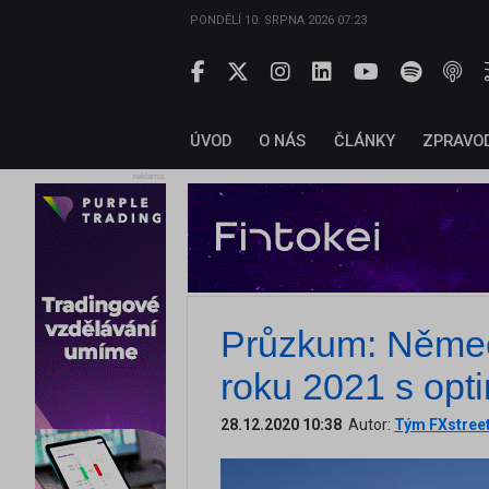
PONDĚLÍ 10. SRPNA 2026 07:23
ÚVOD
O NÁS
ČLÁNKY
ZPRAVO
reklama
Průzkum: Němec
roku 2021 s op
28.12.2020 10:38
Autor:
Tým FXstree