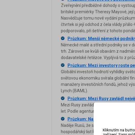
Zveřejnění předběžné dohody o vystoupe
britské premiérky Theresy Mayové, její 
Nasvědčuje tomu nové vydání průzkum
čtvrtek si její odchod z čela vlády přál
podporovalo, při šetření z tohoto pondělí
Průzkum: Menší německé podniky s
Německé malé a střední podniky se v d
trh. Zároveň se kvůli obavám z nadměrné
dodavatelské řetězce. Vyplývá to z prů
Průzkum: Mezi investory roste 
Globální investoři hodnotí vyhlídky svě
světovou ekonomiku svírala globální fi
manažery investičních fondů, jehož výs
Lynch (BAML).
Průzkum: Mezi Rusy zavládl nejvě
Mezi Rusy zavládl největší pesimismu
let. Podle agentury Reuters to vyplývá
Průzkum: Naděje Rusů na kvetouc
Naděje Rusů, že se dočkají rozkvětu ru
Kliknutím na butto
hospodářský list RBK s odvoláním na v
zařízení. Sami můž