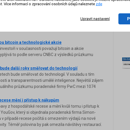
cí. Podle průzkumu v ekonomický rozkvět letos věří
t. Více informací o zpracování osobních údajů naleznete
zde
mco 47 procent Rusů se chystá na ekonomické potíže.
lu byla nejlepší za pět měsíců
P
Upravit nastavení
u nejlepší za pět měsíců. Vzrostla navzdory obchodnímu
to z indexu nákupních manažerů (PMI) datové společnosti
ou bitcoin a technologické akcie
 investoři v současnosti považují bitcoin a akcie
Vyplývá to podle serveru CNBC z výsledků průzkumu
On-li
zázn
 bude další roky směřovat do technologií
 letech bude směřovat do technologií. V souladu s tím
osti a transparentnosti umělé inteligence. Největší zájem
 aktuálního průzkumu poradenské firmy PwC mezi 1074
ecese mění i přístup k nákupům
obavy z hospodářské recese a mění kvůli tomu i přístup k
YouGov, který si objednala poradenská firma Simon-
ů v případě recese počítá s omezením výdajů na nové
vity. Téměř polovina by pak omezila návštěvy restaurací.