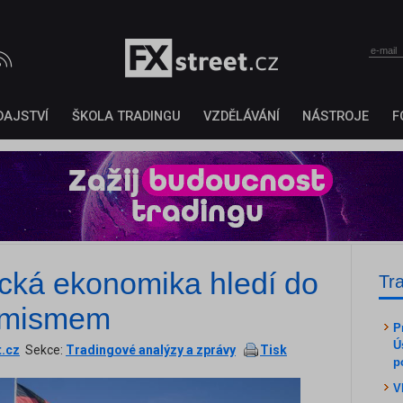
DAJSTVÍ
ŠKOLA TRADINGU
VZDĚLÁVÁNÍ
NÁSTROJE
F
ká ekonomika hledí do
Tr
timismem
P
Ú
t.cz
Sekce:
Tradingové analýzy a zprávy
Tisk
p
V