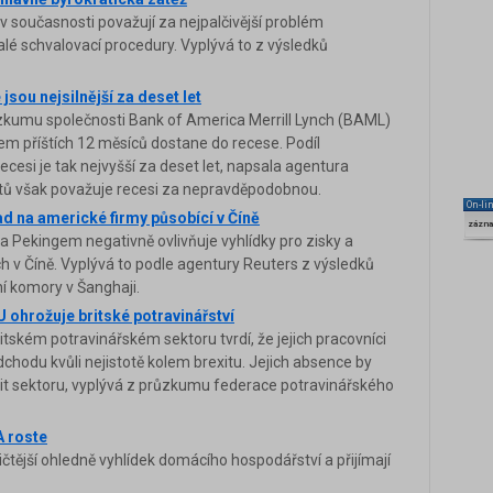
 současnosti považují za nejpalčivější problém
é schvalovací procedury. Vyplývá to z výsledků
sou nejsilnější za deset let
zkumu společnosti Bank of America Merrill Lynch (BAML)
m příštích 12 měsíců dostane do recese. Podíl
ecesi je tak nejvyšší za deset let, napsala agentura
tů však považuje recesi za nepravděpodobnou.
On-li
 na americké firmy působící v Číně
zázn
 Pekingem negativně ovlivňuje vyhlídky pro zisky a
h v Číně. Vyplývá to podle agentury Reuters z výsledků
 komory v Šanghaji.
ohrožuje britské potravinářství
tském potravinářském sektoru tvrdí, že jejich pracovníci
dchodu kvůli nejistotě kolem brexitu. Jejich absence by
vit sektoru, vyplývá z průzkumu federace potravinářského
 roste
čtější ohledně vyhlídek domácího hospodářství a přijímají