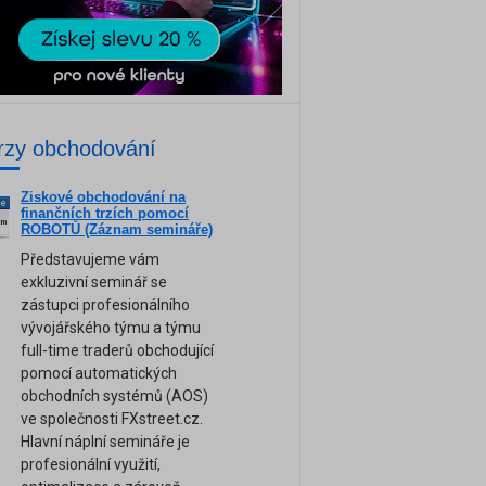
rzy obchodování
Ziskové obchodování na
ne
finančních trzích pomocí
am
ROBOTŮ (Záznam semináře)
Představujeme vám
exkluzivní seminář se
zástupci profesionálního
vývojářského týmu a týmu
full-time traderů obchodující
pomocí automatických
obchodních systémů (AOS)
ve společnosti FXstreet.cz.
Hlavní náplní semináře je
profesionální využití,