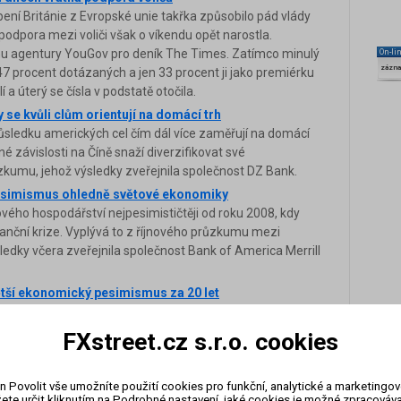
ní Británie z Evropské unie takřka způsobilo pád vlády
podpora mezi voliči však o víkendu opět narostla.
u agentury YouGov pro deník The Times. Zatímco minulý
On-li
zázn
o 47 procent dotázaných a jen 33 procent ji jako premiérku
 a úterý se čísla v podstatě otočila.
e kvůli clům orientují na domácí trh
ůsledku amerických cel čím dál více zaměřují na domácí
 závislosti na Číně snaží diverzifikovat své
zkumu, jehož výsledky zveřejnila společnost DZ Bank.
pesimismus ohledně světové ekonomiky
tového hospodářství nejpesimističtěji od roku 2008, kdy
nanční krize. Vyplývá to z říjnového průzkumu mezi
ledky včera zveřejnila společnost Bank of America Merrill
tší ekonomický pesimismus za 20 let
s ohledně ekonomického vývoje za posledních nejméně 20
 z dnes zveřejněného průzkumu společnosti Gallup.
FXstreet.cz s.r.o. cookies
í ekonomiku klesly na úroveň 1998
ské ekonomiky, klesly na úroveň roku 1998, uvedl dnes
n Povolit vše umožníte použití cookies pro funkční, analytické a marketingo
ýsledky průzkumu agentury Gallup International. Rusové
ete určit kliknutím na Podrobné nastavení, jaké cookies je možné zpracovávat