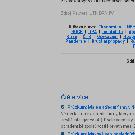
základě prognóz 14 tuzemských odborný
Zdroj: Reuters, ČTK, DPA, IW
Klíčová slova:
Ekonomika
|
Něm
ROCE
|
DPA
|
Institut Ifo
|
Ag
Krize
|
ČTK
|
Očekávání
|
Hospo
Pandemie
|
Brutální propady
|
Rů
|
P
Sdíl
Čtěte více
Průzkum: Malé a střední firmy v 
Německé malé a střední firmy, kterým s
umělé inteligence (AI). Podle agentur
poradenské společnosti Horvath mezi 20
Průzkum: Mayové se v posledních 