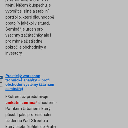
mění. Klíčem k úspěchu je
vytvořit si silné a stabilní
portfolio, které dlouhodobě
obstojí v jakékoliv situaci.
Seminář je určen pro
všechny začátečníky ale i
pro mírně až středně
pokročilé obchodníky a
investory.
Praktický workshop
ne
technické analýzy + profi
am
obchodní systémy (Záznam
semináře)
FXstreet.cz představuje
unikátní seminář
s hostem -
Patrikem Urbanem, který
působil jako profesionální
trader na Wall Streetu a
který osobně přiletí do Prahy.