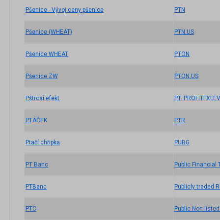
Pšenice - Vývoj ceny pšenice
PTN
Pšenice (WHEAT)
PTN.US
Pšenice WHEAT
PTON
Pšenice ZW
PTON.US
Pštrosí efekt
PT. PROFITFXLE
PTÁČEK
PTR
Ptačí chřipka
PUBG
PT Banc
Public Financial
PTBanc
Publicly traded 
PTC
Public Non-listed