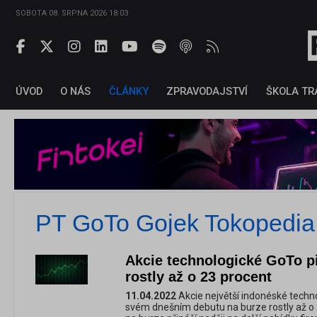
SOBOTA 08. SRPNA 2026 18:03
ÚVOD
O NÁS
ČLÁNKY
ZPRAVODAJSTVÍ
ŠKOLA TR
PT GoTo Gojek Tokopedia
Akcie technologické GoTo p
rostly až o 23 procent
11.04.2022
Akcie největší indonéské techno
svém dnešním debutu na burze rostly až o 2