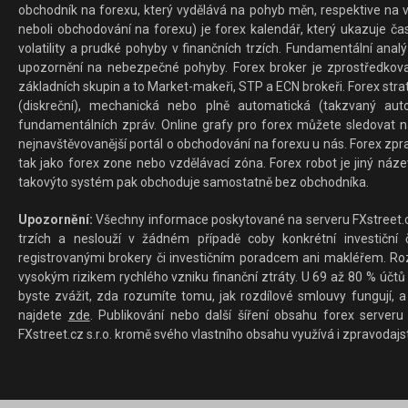
obchodník na forexu, který vydělává na pohyb měn, respektive na v
neboli obchodování na forexu) je forex kalendář, který ukazuje č
volatility a prudké pohyby v finančních trzích. Fundamentální ana
upozornění na nebezpečné pohyby. Forex broker je zprostředkov
základních skupin a to Market-makeři, STP a ECN brokeři. Forex stra
(diskreční), mechanická nebo plně automatická (takzvaný aut
fundamentálních zpráv. Online grafy pro forex můžete sledovat na 
nejnavštěvovanější portál o obchodování na forexu u nás. Forex zprav
tak jako forex zone nebo vzdělávací zóna. Forex robot je jiný náz
takovýto systém pak obchoduje samostatně bez obchodníka.
Upozornění:
Všechny informace poskytované na serveru FXstreet.cz
trzích a neslouží v žádném případě coby konkrétní investiční č
registrovanými brokery či investičním poradcem ani makléřem. Rozd
vysokým rizikem rychlého vzniku finanční ztráty. U 69 až 80 % účtů 
byste zvážit, zda rozumíte tomu, jak rozdílové smlouvy fungují, a
najdete
zde
. Publikování nebo další šíření obsahu forex serveru
FXstreet.cz s.r.o. kromě svého vlastního obsahu využívá i zpravodajs