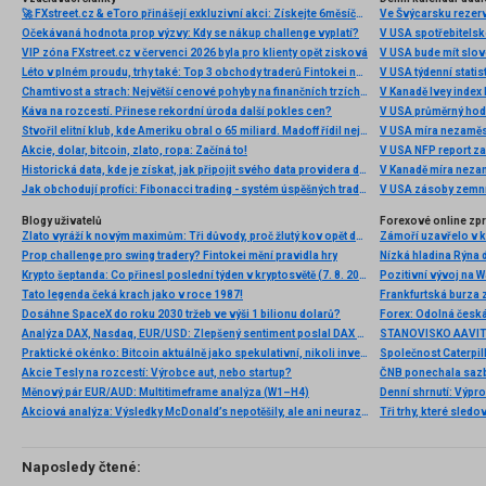
🚀 FXstreet.cz & eToro přinášejí exkluzivní akci: Získejte 6měsíční členství ve VIP zóně ZDARMA
Ve Švýcarsku rezer
Očekávaná hodnota prop výzvy: Kdy se nákup challenge vyplatí?
V USA spotřebitelsk
VIP zóna FXstreet.cz v červenci 2026 byla pro klienty opět zisková
V USA bude mít slo
Léto v plném proudu, trhy také: Top 3 obchody traderů Fintokei na indexech a zlatě
V USA týdenní statist
Chamtivost a strach: Největší cenové pohyby na finančních trzích (červenec 2026)
V Kanadě Ivey index
Káva na rozcestí. Přinese rekordní úroda další pokles cen?
V USA průměrný hod
Stvořil elitní klub, kde Ameriku obral o 65 miliard. Madoff řídil největší Ponzi dějin
V USA míra nezaměs
Akcie, dolar, bitcoin, zlato, ropa: Začíná to!
V USA NFP report z
Historická data, kde je získat, jak připojit svého data providera do MultiCharts a proč je budeme potřebovat? (4. díl)
V Kanadě míra neza
Jak obchodují profíci: Fibonacci trading - systém úspěšných traderů
V USA zásoby zemní
Blogy uživatelů
Forexové online zp
Zlato vyráží k novým maximům: Tři důvody, proč žlutý kov opět dominuje
Prop challenge pro swing tradery? Fintokei mění pravidla hry
Nízká hladina Rýna 
Krypto šeptanda: Co přinesl poslední týden v kryptosvětě (7. 8. 2026)
Pozitivní vývoj na Wa
Tato legenda čeká krach jako v roce 1987!
Frankfurtská burza 
Dosáhne SpaceX do roku 2030 tržeb ve výši 1 bilionu dolarů?
Analýza DAX, Nasdaq, EUR/USD: Zlepšený sentiment poslal DAX na nová maxima
Praktické okénko: Bitcoin aktuálně jako spekulativní, nikoli investiční aktivum
Akcie Tesly na rozcestí: Výrobce aut, nebo startup?
Měnový pár EUR/AUD: Multitimeframe analýza (W1–H4)
Denní shrnutí: Výpro
Akciová analýza: Výsledky McDonald’s nepotěšily, ale ani neurazily. Jakou vizi společnost prezentovala?
Tři trhy, které sledo
Naposledy čtené: