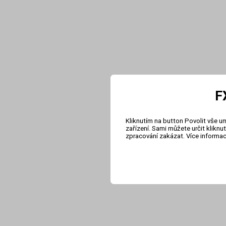
F
Kliknutím na button Povolit vše u
zařízení. Sami můžete určit klikn
zpracování zakázat. Více informa