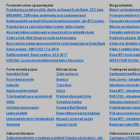
Forexové online zpravodajství
Blogy uživatelů
Pražská burza dál posílila, dařilo se hlavně Erste Bank, ČEZ stagnoval
Měnící se fundament
BREAKING: ZEW index sentimentu pod očakávaniami!
Programováním k tra
Kryptoanalytik nastavil klíčové úrovně prolomení, aby BTC překonal 24 000 dolarů
Pražská burza zakončila týden růstem, táhly ji banky
Bitcoin na měsíčním
Akciové indexy oslabovaly v návaznosti na výsledky bank
Volby v USA: Wall Street se ocitá na křižovatce
Praktická ukázka: K
Burzovnímu indexu dnes pomohly k růstu hlavně akcie Erste Bank
A kde je to digitální 
Denní pohled - GBP/USD 17.6.2014
Výběr z nedělní pří
Raiffeisenbank: Ranní nadhoz 22.6.2017
Ropa WTI môže padn
USDCAD: Loonie konsoliduje před daty z trhu práce
Forex slovník pojmů
Klíčová slova
Tradingové analýzy 
Investiční fond
Zlato na burze
Sentiment kvalifiko
Price-time priority
Aramco
Dow Jones - Intrade
Index Ifo
Tržní fáze
Intradenní obchodo
Equity market neutral
Geico
Ropa WTI - Intraden
Tržní kapitalizace společnosti
Přehled dluhových trhů
EUR/USD - Intradenn
SPAD
Schválení balíku
Aktuálně otevřené 
Unlisted cenné papíry
Greatest Bull Market
Podnikatelská nálad
Lednový efekt
Diverzifikace v prop tradingu
FCA upozorňuje na n
Intermediate-term (střednědobý horizont)
Klesající úrokové sazby
Ropa WTI - Intraden
Stripping
Luxusní zboží
Odborná literatura
Odborné kurzy a se
Světový bestseller o tradingu v češtině! Úspěšní obchodníci: Jak běžní lidé porážejí Wall Street v jeho vlastní hře
Začínáme s FOREXEM 