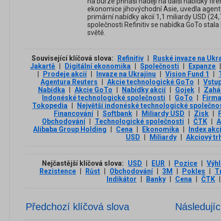
na burze přináší naději na další nabídky fir
ekonomice jihovýchodní Asie, uvedla agentu
primární nabídky akcií 1,1 miliardy USD (24,
společnosti Refinitiv se nabídka GoTo stala
světě.
Související klíčová slova:
Refinitiv
|
Ruské invaze na Ukra
Jakartě
|
Digitální ekonomika
|
Společnosti
|
Expanze
|
Prodeje akcií
|
Invaze na Ukrajinu
|
Vision Fund 1
|
Agentura Reuters
|
Akcie technologické GoTo
|
Vstu
Nabídka
|
Akcie GoTo
|
Nabídky akcií
|
Gojek
|
Zahá
Indonéské technologické společnosti
|
GoTo
|
Firm
Tokopedia
|
Největší indonéské technologické společno
Financování
|
Softbank
|
Miliardy USD
|
Zisk
|
Obchodování
|
Technologické společnosti
|
ČTK
|
A
Alibaba Group Holding
|
Cena
|
Ekonomika
|
Index akc
USD
|
Miliardy
|
Akciový tr
Nejčastější klíčová slova:
USD
|
EUR
|
Pozice
|
Výh
Rezistence
|
Růst
|
Obchodování
|
3М
|
Pokles
|
T
Indikátor
|
Banky
|
Cena
|
ČTK
|
Předchozí klíčová slova
Následujíc