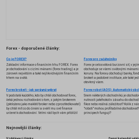
Forex - doporučené články:
Co je FOREX?
Forex pro začátečníky
Základní informace o finančním trhu FOREX. Forex
Forex je celosvětová burzovní síť, v jej
je obchodování s cizími měnami (forex trading) a je
obchoduje se všemi světovými měnami,
zároveň největším a také nejlikvidnějším finančním
koruny. Na forexu obchodují banky, fondy
trhem na světě.
brokeři a podobné instituce, ale také jedn
otevřený všem.
Forex brokeři - jak správně vybrat
V podstatě každého, kdo by chtěl obchodovat forex,
Snem některých obchodníků je obchodo
čeká jednou rozhodování o tom, s jakým brokerem
nutnosti jakéhokoliv zásahu do obchod
(přeloženo jako makléř/broker nebo zprostředkovatel)
fikce nebo reálná záležitost? Kolik z nás
by chtěl mít co do činění a svěřil mu své finance
"roboti" mohou profitabilně obchodovat
určené k obchodování. Velmi rád bych vám přiblížil
principech fungují?
problematiku výběru brokera, rozdíl mezi
jednotlivými typy brokerů a v neposlední řadě uvedu
několik příkladů nejznámějších z nich.
Nejnovější články:
Vzdělávací články
Denní kalendář udál