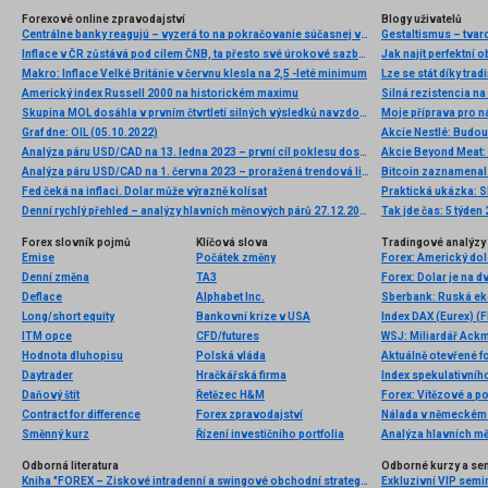
Forexové online zpravodajství
Blogy uživatelů
Centrálne banky reagujú – vyzerá to na pokračovanie súčasnej vlny globálneho uvoľňovania
Gestaltismus – tva
Inflace v ČR zůstává pod cílem ČNB, ta přesto své úrokové sazby snižovat nebude. Obává se inflačních tlaků ve službách a obecněji v jádrových položkách
Jak najít perfektní o
Makro: Inflace Velké Británie v červnu klesla na 2,5 -leté minimum
Lze se stát díky tra
Americký index Russell 2000 na historickém maximu
Skupina MOL dosáhla v prvním čtvrtletí silných výsledků navzdory náročnému geopolitickému prostředí a krizím v dodávkách energií
Moje příprava pro ná
Graf dne: OIL (05.10.2022)
Akcie Nestlé: Budou
Analýza páru USD/CAD na 13. ledna 2023 – první cíl poklesu dosažen
Akcie Beyond Meat: 
Analýza páru USD/CAD na 1. června 2023 – proražená trendová linie a potenciál dalšího poklesu
Bitcoin zaznamenal 
Fed čeká na inflaci. Dolar může výrazně kolísat
Praktická ukázka: Sk
Denní rychlý přehled – analýzy hlavních měnových párů 27.12.2013
Tak jde čas: 5 týden
Forex slovník pojmů
Klíčová slova
Tradingové analýzy 
Emise
Počátek změny
Denní změna
TA3
Deflace
Alphabet Inc.
Sberbank: Ruská ek
Long/short equity
Bankovní krize v USA
Index DAX (Eurex) (F
ITM opce
CFD/futures
Hodnota dluhopisu
Polská vláda
Aktuálně otevřené f
Daytrader
Hračkářská firma
Index spekulativníh
Daňový štít
Řetězec H&M
Forex: Vítězové a p
Contract for difference
Forex zpravodajství
Nálada v německém 
Směnný kurz
Řízení investičního portfolia
Analýza hlavních m
Odborná literatura
Odborné kurzy a se
Kniha "FOREX – Ziskové intradenní a swingové obchodní strategie" od Kathy Lien vychází v češtině!
Exkluzivní VIP semi