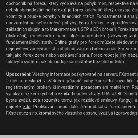
obchodník na forexu, který vydělává na pohyb měn, respektive na v
neboli obchodování na forexu) je forex kalendář, který ukazuje č
volatility a prudké pohyby v finančních trzích. Fundamentální ana
upozornění na nebezpečné pohyby. Forex broker je zprostředkov
základních skupin a to Market-makeři, STP a ECN brokeři. Forex stra
(diskreční), mechanická nebo plně automatická (takzvaný aut
fundamentálních zpráv. Online grafy pro forex můžete sledovat na 
nejnavštěvovanější portál o obchodování na forexu u nás. Forex zprav
tak jako forex zone nebo vzdělávací zóna. Forex robot je jiný náz
takovýto systém pak obchoduje samostatně bez obchodníka.
Upozornění:
Všechny informace poskytované na serveru FXstreet.cz
trzích a neslouží v žádném případě coby konkrétní investiční č
registrovanými brokery či investičním poradcem ani makléřem. Rozd
vysokým rizikem rychlého vzniku finanční ztráty. U 69 až 80 % účtů 
byste zvážit, zda rozumíte tomu, jak rozdílové smlouvy fungují, a
najdete
zde
. Publikování nebo další šíření obsahu forex serveru
FXstreet.cz s.r.o. kromě svého vlastního obsahu využívá i zpravodajs