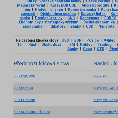
|
Kurzy Evropské centrální banky
|
České koruny
|
Č
Maďarský forint
|
Kurzy EUR USD
|
Akcie komodity
|
Ku
měn
|
Platební bilance
|
Komerční banka
|
Kurzy Ex
závazek
|
Dividendová sezóna
|
Kurzový lístek
|
Kom
banka
|
Posílení koruny
|
ČNB
|
Konsensus
|
FOREX
Ekonomický a strategický výzkum
|
Česká ekonomika
|
Ekonomika
|
Indikátory
|
Banky
|
USD
|
Nejistota
|
Nejčastější klíčová slova:
USD
|
EUR
|
Pozice
|
Výhled
Trh
|
Růst
|
Obchodování
|
3М
|
Pokles
|
Trading
|
Banky
|
Cena
|
ČTK
|
Pivo
Předchozí klíčová slova
Následujíc
Kurz USD/MXN
Kurzy akcií
Kurz US dolar
Kurzy akcií aktuá
Kurz US dolaru
Kurzy akcií česk
Kurz US dolaru ke koruně
Kurzy americký d