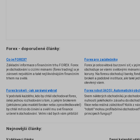
Forex - doporučené články:
Co je FOREX?
Forex pro začátečníky
Základní informace o finančním trhu FOREX. Forex
Forex je celosvětová burzovní síť, v jej
je obchodování s cizími měnami (forex trading) a je
obchoduje se všemi světovými měnami,
zároveň největším a také nejlikvidnějším finančním
koruny. Na forexu obchodují banky, fondy
trhem na světě.
brokeři a podobné instituce, ale také jedn
otevřený všem.
Forex brokeři - jak správně vybrat
V podstatě každého, kdo by chtěl obchodovat forex,
Snem některých obchodníků je obchodo
čeká jednou rozhodování o tom, s jakým brokerem
nutnosti jakéhokoliv zásahu do obchod
(přeloženo jako makléř/broker nebo zprostředkovatel)
fikce nebo reálná záležitost? Kolik z nás
by chtěl mít co do činění a svěřil mu své finance
"roboti" mohou profitabilně obchodovat
určené k obchodování. Velmi rád bych vám přiblížil
principech fungují?
problematiku výběru brokera, rozdíl mezi
jednotlivými typy brokerů a v neposlední řadě uvedu
několik příkladů nejznámějších z nich.
Nejnovější články:
Vzdělávací články
Denní kalendář udál