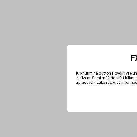
F
Kliknutím na button Povolit vše u
zařízení. Sami můžete určit klikn
zpracování zakázat. Více informa