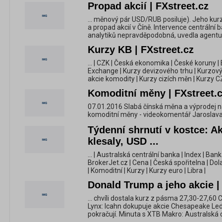
Propad akcií | FXstreet.cz
... měnový pár USD/RUB posiluje). Jeho kurz
a propad akcií v Číně. Intervence centrální
analytiků nepravděpodobná, uvedla agentu
Kurzy KB | FXstreet.cz
... | CZK | Česká ekonomika | České koruny 
Exchange | Kurzy devizového trhu | Kurzový l
akcie komodity | Kurzy cizích měn | Kurzy CZ
Komoditní měny | FXstreet.
07.01.2016 Slabá čínská měna a výprodej na
komoditní měny - videokomentář Jaroslava 
Týdenní shrnutí v kostce: A
klesaly, USD ...
... | Australská centrální banka | Index | Bank
BrokerJet.cz | Cena | Česká spořitelna | Dola
| Komoditní | Kurzy | Kurzy euro | Libra |
Donald Trump a jeho akcie |
... chvíli dostala kurz z pásma 27,30-27,60
Lynx: Icahn dokupuje akcie Chesapeake Led
pokračují. Minuta s XTB Makro: Australská c