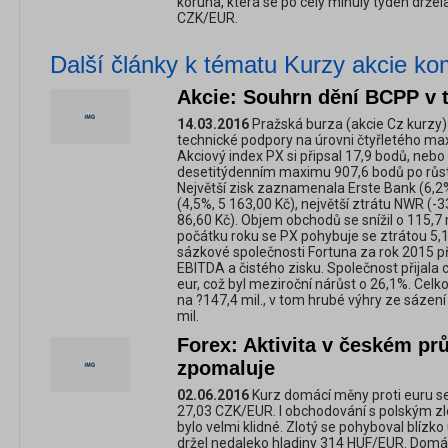
koruna, která se po celý minulý týden držel
CZK/EUR.
Další články k tématu Kurzy akcie ko
Akcie: Souhrn dění BCPP v 
14.03.2016
Pražská burza (akcie Cz kurzy) s
technické podpory na úrovni čtyřletého max
Akciový index PX si připsal 17,9 bodů, nebo
desetitýdenním maximu 907,6 bodů po růst
Největší zisk zaznamenala Erste Bank (6,2
(4,5%, 5 163,00 Kč), největší ztrátu NWR (-3
86,60 Kč). Objem obchodů se snížil o 115,7 
počátku roku se PX pohybuje se ztrátou 5,
sázkové společnosti Fortuna za rok 2015 p
EBITDA a čistého zisku. Společnost přijala 
eur, což byl meziroční nárůst o 26,1%. Celk
na ?147,4 mil., v tom hrubé výhry ze sázení
mil.
Forex: Aktivita v českém pr
zpomaluje
02.06.2016
Kurz domácí měny proti euru se 
27,03 CZK/EUR. I obchodování s polským 
bylo velmi klidné. Zlotý se pohyboval blízk
držel nedaleko hladiny 314 HUF/EUR. Domác