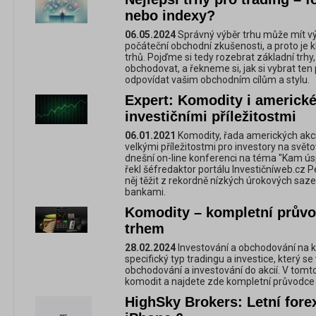
nebo indexy?
06.05.2024
Správný výběr trhu může mít 
počáteční obchodní zkušenosti, a proto je k
trhů. Pojďme si tedy rozebrat základní trhy
obchodovat, a řekneme si, jak si vybrat ten 
odpovídat vašim obchodním cílům a stylu.
Expert: Komodity i americké
investičními příležitostmi
06.01.2021
Komodity, řada amerických akcií,
velkými příležitostmi pro investory na svět
dnešní on-line konferenci na téma "Kam ús
řekl šéfredaktor portálu Investičníweb.cz 
něj těžit z rekordně nízkých úrokových saze
bankami.
Komodity – kompletní prův
trhem
28.02.2024
Investování a obchodování na k
specifický typ tradingu a investice, který
obchodování a investování do akcií. V tomt
komodit a najdete zde kompletní průvodce
HighSky Brokers: Letní fore