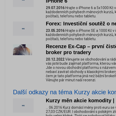
iPhone 6
29.07.2016
Hrajte o iPhone 6 a 5x1000 Kč v 
každodenních pohybech měnových kurzů, ko
počítači, telefonu nebo tabletu.
Forex: Investiční soutěž o 
23.05.2016
Hrajte o iPhone SE a 1000 Kč v i
každodenních pohybech měnových kurzů, ko
počítači, telefonu nebo tabletu.
Recenze Ex-Cap – první čis
broker pro tradery
20.12.2022
Věnujete se obchodování a rádi
vás jistě bude zajímat platforma, kterou v
Jde o novou obchodní platformu s názvem 
nebaví zavírat obchody s klasickými brokery,
čem je tato platforma jiná než běžní brokeř
Věnujte pár minut naší recenzi.
Další odkazy na téma Kurzy akcie ko
Kurzy měn akcie komodity | 
... 06.2016 Kurz domácí měny proti euru se 
27,03 CZK/EUR. I obchodování s polským 
bylo velmi klidné. Zlotý se pohyboval blízko