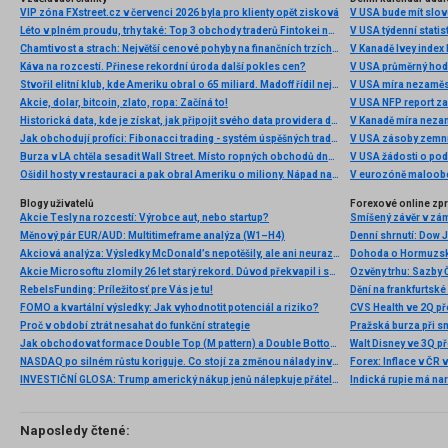
VIP zóna FXstreet.cz v červenci 2026 byla pro klienty opět zisková
V USA bude mít slo
Léto v plném proudu, trhy také: Top 3 obchody traderů Fintokei na indexech a zlatě
V USA týdenní statist
Chamtivost a strach: Největší cenové pohyby na finančních trzích (červenec 2026)
V Kanadě Ivey index
Káva na rozcestí. Přinese rekordní úroda další pokles cen?
V USA průměrný hod
Stvořil elitní klub, kde Ameriku obral o 65 miliard. Madoff řídil největší Ponzi dějin
V USA míra nezaměs
Akcie, dolar, bitcoin, zlato, ropa: Začíná to!
V USA NFP report z
Historická data, kde je získat, jak připojit svého data providera do MultiCharts a proč je budeme potřebovat? (4. díl)
V Kanadě míra neza
Jak obchodují profíci: Fibonacci trading - systém úspěšných traderů
V USA zásoby zemní
Burza v LA chtěla sesadit Wall Street. Místo ropných obchodů dnes místem duní basy
V USA žádosti o po
Ošidil hosty v restauraci a pak obral Ameriku o miliony. Nápad na obří podvod dostal Ponzi náhodou
V eurozóně maloobc
Blogy uživatelů
Forexové online zp
Akcie Tesly na rozcestí: Výrobce aut, nebo startup?
Smíšený závěr v zá
Měnový pár EUR/AUD: Multitimeframe analýza (W1–H4)
Akciová analýza: Výsledky McDonald’s nepotěšily, ale ani neurazily. Jakou vizi společnost prezentovala?
Dohoda o Hormuzské
Akcie Microsoftu zlomily 26 let starý rekord. Důvod překvapil i samotné investory
RebelsFunding: Príležitosť pre Vás je tu!
FOMO a kvartální výsledky: Jak vyhodnotit potenciál a riziko?
Proč v období ztrát nesahat do funkční strategie
Pražská burza při s
Jak obchodovat formace Double Top (M pattern) a Double Bottom (W pattern)
NASDAQ po silném růstu koriguje. Co stojí za změnou nálady investorů?
INVESTIČNÍ GLOSA: Trump americký nákup jenů nálepkuje přátelstvím. Pravda je jinde
Naposledy čtené: