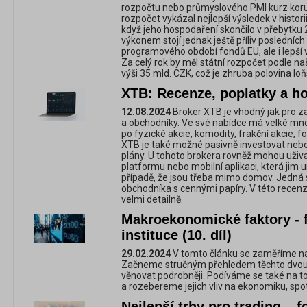
rozpočtu nebo průmyslového PMI kurz koruny
rozpočet vykázal nejlepší výsledek v histor
když jeho hospodaření skončilo v přebytku 
výkonem stojí jednak ještě příliv posledníc
programového období fondů EU, ale i lepší 
Za celý rok by měl státní rozpočet podle n
výši 35 mld. CZK, což je zhruba polovina l
XTB: Recenze, poplatky a h
12.08.2024
Broker XTB je vhodný jak pro začí
a obchodníky. Ve své nabídce má velké mno
po fyzické akcie, komodity, frakční akcie, 
XTB je také možné pasivně investovat nebo s
plány. U tohoto brokera rovněž mohou uživ
platformu nebo mobilní aplikaci, která jim 
případě, že jsou třeba mimo domov. Jedná s
obchodníka s cennými papíry. V této recen
velmi detailně.
Makroekonomické faktory - f
instituce (10. díl)
29.02.2024
V tomto článku se zaměříme na t
Začneme stručným přehledem těchto dvou
věnovat podrobněji. Podíváme se také na to, 
a rozebereme jejich vliv na ekonomiku, spot
Nejlepší trhy pro trading – 