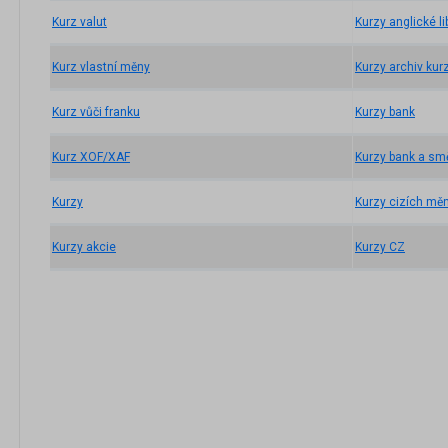
Kurz valut
Kurzy anglické li
Kurz vlastní měny
Kurzy archiv kur
Kurz vůči franku
Kurzy bank
Kurz XOF/XAF
Kurzy bank a sm
Kurzy
Kurzy cizích mě
Kurzy akcie
Kurzy CZ