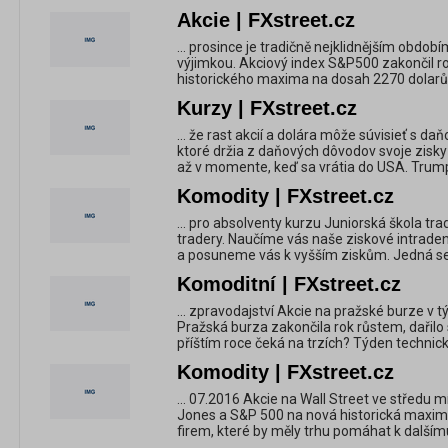
Akcie | FXstreet.cz
... prosince je tradičně nejklidnějším obdob
výjimkou. Akciový index S&P500 zakončil ro
historického maxima na dosah 2270 dolarů,
Kurzy | FXstreet.cz
... že rast akcií a dolára môže súvisieť s d
ktoré držia z daňových dôvodov svoje zisky 
až v momente, keď sa vrátia do USA. Trump 
Komodity | FXstreet.cz
... pro absolventy kurzu Juniorská škola tr
tradery. Naučíme vás naše ziskové intrade
a posuneme vás k vyšším ziskům. Jedná se o
Komoditní | FXstreet.cz
... zpravodajství Akcie na pražské burze v t
Pražská burza zakončila rok růstem, dařilo
příštím roce čeká na trzích? Týden technick
Komodity | FXstreet.cz
... 07.2016 Akcie na Wall Street ve středu m
Jones a S&P 500 na nová historická maxima.
firem, které by měly trhu pomáhat k dalšímu 