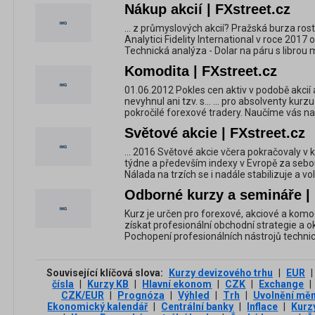
Nákup akcií | FXstreet.cz
... z průmyslových akcií? Pražská burza rost
Analytici Fidelity International v roce 2017
Technická analýza - Dolar na páru s librou m
Komodita | FXstreet.cz
01.06.2012 Pokles cen aktiv v podobě akci
nevyhnul ani tzv. s... ... pro absolventy kur
pokročilé forexové tradery. Naučíme vás naš
Světové akcie | FXstreet.cz
... 2016 Světové akcie včera pokračovaly v 
týdne a především indexy v Evropě za sebou
Nálada na trzích se i nadále stabilizuje a volati
Odborné kurzy a semináře | 
Kurz je určen pro forexové, akciové a komodi
získat profesionální obchodní strategie a ok
Pochopení profesionálních nástrojů technick
Související klíčová slova:
Kurzy devizového trhu
|
EUR
|
čísla
|
Kurzy KB
|
Hlavní ekonom
|
CZK
|
Exchange
|
CZK/EUR
|
Prognóza
|
Výhled
|
Trh
|
Uvolnění měn
Ekonomický kalendář
|
Centrální banky
|
Inflace
|
Kurz