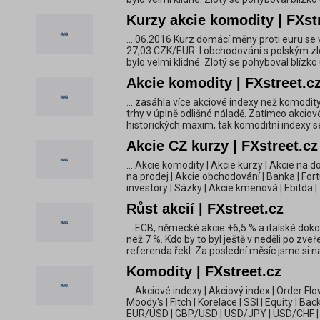
Kurzy akcie komodity | FXst
... 06.2016 Kurz domácí měny proti euru se 
27,03 CZK/EUR. I obchodování s polským 
bylo velmi klidné. Zlotý se pohyboval blízko
Akcie komodity | FXstreet.c
... zasáhla více akciové indexy než komodit
trhy v úplně odlišné náladě. Zatímco akciové 
historických maxim, tak komoditní indexy se 
Akcie CZ kurzy | FXstreet.cz
... Akcie komodity | Akcie kurzy | Akcie na d
na prodej | Akcie obchodování | Banka | For
investory | Sázky | Akcie kmenová | Ebitda | .
Růst akcií | FXstreet.cz
... ECB, německé akcie +6,5 % a italské dok
než 7 %. Kdo by to byl ještě v neděli po zveř
referenda řekl. Za poslední měsíc jsme si na t
Komodity | FXstreet.cz
... Akciové indexy | Akciový index | Order Flo
Moody's | Fitch | Korelace | SSI | Equity | Bac
EUR/USD | GBP/USD | USD/JPY | USD/CHF | .