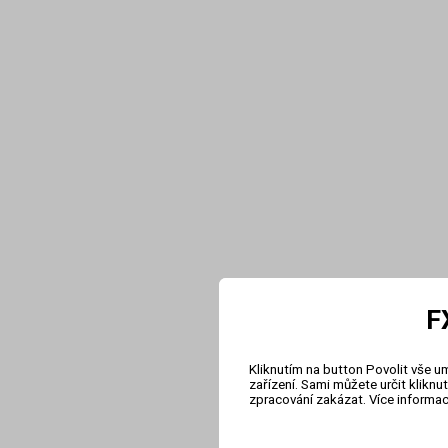
F
Kliknutím na button Povolit vše u
zařízení. Sami můžete určit klikn
zpracování zakázat. Více informa