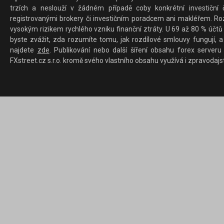
trzích a neslouží v žádném případě coby konkrétní investiční č
registrovanými brokery či investičním poradcem ani makléřem. Rozd
vysokým rizikem rychlého vzniku finanční ztráty. U 69 až 80 % účtů 
byste zvážit, zda rozumíte tomu, jak rozdílové smlouvy fungují, a
najdete
zde
. Publikování nebo další šíření obsahu forex serveru
FXstreet.cz s.r.o. kromě svého vlastního obsahu využívá i zpravodajs