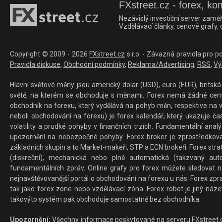
FXstreet.cz - forex, ko
Nezávislý investiční server zaměř
Vzdělávací články, cenové grafy,
Copyright © 2009 - 2026
FXstreet.cz
s.r.o. - Závazná pravidla pro p
Pravidla diskuse
,
Obchodní podmínky
,
Reklama/Advertising
,
RSS
,
Vý
Hlavní světové měny jsou americký dolar (USD), euro (EUR), britská 
světě, na kterém se obchoduje s měnami. Forex nemá žádné centrál
obchodník na forexu, který vydělává na pohyb měn, respektive na v
neboli obchodování na forexu) je forex kalendář, který ukazuje č
volatility a prudké pohyby v finančních trzích. Fundamentální ana
upozornění na nebezpečné pohyby. Forex broker je zprostředkov
základních skupin a to Market-makeři, STP a ECN brokeři. Forex stra
(diskreční), mechanická nebo plně automatická (takzvaný aut
fundamentálních zpráv. Online grafy pro forex můžete sledovat na 
nejnavštěvovanější portál o obchodování na forexu u nás. Forex zprav
tak jako forex zone nebo vzdělávací zóna. Forex robot je jiný náz
takovýto systém pak obchoduje samostatně bez obchodníka.
Upozornění:
Všechny informace poskytované na serveru FXstreet.cz