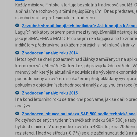
Každý měsíc ve Fintokei startuje bezplatná tradingová soutěž.
a přinášíme rozhovory s těmi nejúspěšnějšími. Dnes představu
s ambicí stát se profesionálním traderem.
Zevrubné shrnutí lagujících indikátorů: Jak fungují a k čem
Lagující indikátory právem patří mezi ty nejužívanější nástroje t
jako je SMA, EMA a MACD. Proč se jim říká lagující a co to zna
indikátory představíme a ukážeme si jejich silné i slabé stránky.
Zhodnocení analýz roku 2014
I letos bych se chtěl pozastavit nad články zaměřených na apli
kterou pro vás, čtenáře FXstreet.cz, připravuji každou středu. V
měnový pár, který je aktuálně v souvislosti s vývojem ekonomi
podhodnocený a závěrem si ukážeme předpokládaný vývoj pro n
pokusím o objektivní sebehodnocení analýz v uplynulém roce (o
Zhodnocení analýz roku 2015
I na konci letošního roku se tradičně podíváme, jak se dařilo p
analýzy.
Zhodnocení situace na indexu S&P 500 podle technické ana
Po čtyřech zelených týdenních svíčkách indexu S&P 500 je tady 
byl dost o ničem. V úterý index zavřel na 4305, to je na 200d
rezistenci. Hned ve středu (-0,7 %) se ale začal sunout dolů a n