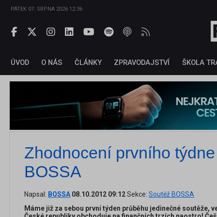
PÁTEK 07. SRPNA 2026 12:36
ÚVOD
O NÁS
ČLÁNKY
ZPRAVODAJSTVÍ
ŠKOLA TR
Zhodnocení prvního týdne
BOSSA
Napsal:
BOSSA
08.10.2012 09:12
Sekce:
Soutěž BOSSA
Máme již za sebou první týden průběhu jedinečné soutěže, ve 
České republiky obchoduje na finančních trzích naostro! Češ