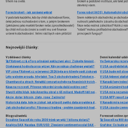
trhem na světě.
brokeři a podobné instituce, ale také jedn
otevřený všem.
Forex brokeři - jak správně vybrat
V podstatě každého, kdo by chtěl obchodovat forex,
Snem některých obchodníků je obchodo
čeká jednou rozhodování o tom, s jakým brokerem
nutnosti jakéhokoliv zásahu do obchod
(přeloženo jako makléř/broker nebo zprostředkovatel)
fikce nebo reálná záležitost? Kolik z nás
by chtěl mít co do činění a svěřil mu své finance
"roboti" mohou profitabilně obchodovat
určené k obchodování. Velmi rád bych vám přiblížil
principech fungují?
problematiku výběru brokera, rozdíl mezi
jednotlivými typy brokerů a v neposlední řadě uvedu
několik příkladů nejznámějších z nich.
Nejnovější články:
Vzdělávací články
Denní kalendář udál
🚀 FXstreet.cz & eToro přinášejí exkluzivní akci: Získejte 6měsíční členství ve VIP zóně ZDARMA
Ve Švýcarsku rezer
Očekávaná hodnota prop výzvy: Kdy se nákup challenge vyplatí?
V USA spotřebitelsk
VIP zóna FXstreet.cz v červenci 2026 byla pro klienty opět zisková
V USA bude mít slo
Léto v plném proudu, trhy také: Top 3 obchody traderů Fintokei na indexech a zlatě
V USA týdenní statist
Chamtivost a strach: Největší cenové pohyby na finančních trzích (červenec 2026)
V Kanadě Ivey index
Káva na rozcestí. Přinese rekordní úroda další pokles cen?
V USA průměrný hod
Stvořil elitní klub, kde Ameriku obral o 65 miliard. Madoff řídil největší Ponzi dějin
V USA míra nezaměs
Akcie, dolar, bitcoin, zlato, ropa: Začíná to!
V USA NFP report z
Historická data, kde je získat, jak připojit svého data providera do MultiCharts a proč je budeme potřebovat? (4. díl)
V Kanadě míra neza
Jak obchodují profíci: Fibonacci trading - systém úspěšných traderů
V USA zásoby zemní
Blogy uživatelů
Forexové online zp
Dosáhne SpaceX do roku 2030 tržeb ve výši 1 bilionu dolarů?
Analýza DAX, Nasdaq, EUR/USD: Zlepšený sentiment poslal DAX na nová maxima