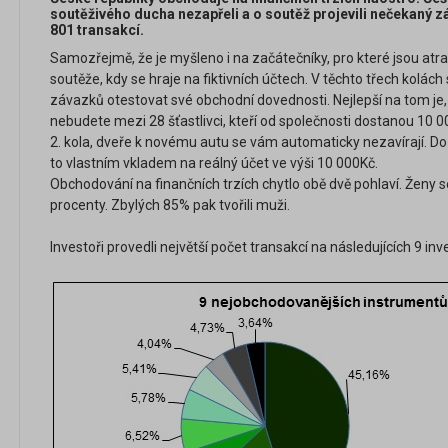
soutěživého ducha nezapřeli a o soutěž projevili nečekaný 
801 transakcí.
Samozřejmě, že je myšleno i na začátečníky, pro které jsou atrakt
soutěže, kdy se hraje na fiktivních účtech. V těchto třech kolách
závazků otestovat své obchodní dovednosti. Nejlepší na tom je, ž
nebudete mezi 28 šťastlivci, kteří od společnosti dostanou 10 
2. kola, dveře k novému autu se vám automaticky nezavírají. Do 
to vlastním vkladem na reálný účet ve výši 10 000Kč.
Obchodování na finančních trzích chytlo obě dvě pohlaví. Ženy s
procenty. Zbylých 85% pak tvořili muži.
Investoři provedli největší počet transakcí na následujících 9 in