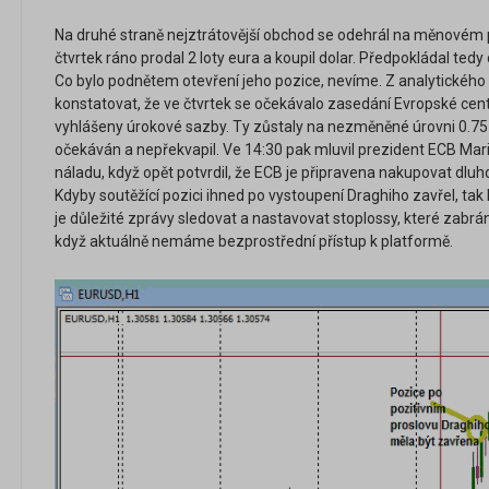
Na druhé straně nejztrátovější obchod se odehrál na měnovém 
čtvrtek ráno prodal 2 loty eura a koupil dolar. Předpokládal tedy 
Co bylo podnětem otevření jeho pozice, nevíme. Z analytického
konstatovat, že ve čtvrtek se očekávalo zasedání Evropské centr
vyhlášeny úrokové sazby. Ty zůstaly na nezměněné úrovni 0.75 
očekáván a nepřekvapil. Ve 14:30 pak mluvil prezident ECB Mario 
náladu, když opět potvrdil, že ECB je připravena nakupovat dluho
Kdyby soutěžící pozici ihned po vystoupení Draghiho zavřel, tak 
je důležité zprávy sledovat a nastavovat stoplossy, které zabrán
když aktuálně nemáme bezprostřední přístup k platformě.