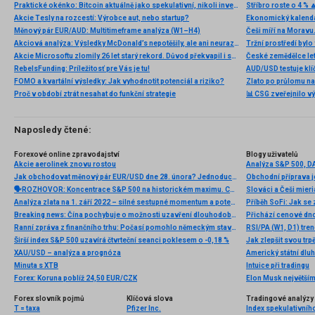
Praktické okénko: Bitcoin aktuálně jako spekulativní, nikoli investiční aktivum
Stříbro roste o 4 % 
Akcie Tesly na rozcestí: Výrobce aut, nebo startup?
Ekonomický kalendá
Měnový pár EUR/AUD: Multitimeframe analýza (W1–H4)
Akciová analýza: Výsledky McDonald’s nepotěšily, ale ani neurazily. Jakou vizi společnost prezentovala?
Akcie Microsoftu zlomily 26 let starý rekord. Důvod překvapil i samotné investory
RebelsFunding: Príležitosť pre Vás je tu!
AUD/USD testuje klí
FOMO a kvartální výsledky: Jak vyhodnotit potenciál a riziko?
Zlato po průlomu na
Proč v období ztrát nesahat do funkční strategie
📊 CSG zveřejnilo vý
Naposledy čtené:
Forexové online zpravodajství
Blogy uživatelů
Akcie aerolinek znovu rostou
Jak obchodovat měnový pár EUR/USD dne 28. února? Jednoduché tipy a obchodní analýza pro začátečníky
Obchodní příprava j
🗣️ROZHOVOR: Koncentrace S&P 500 na historickém maximu. Co s tím?
Slováci a Češi mier
Analýza zlata na 1. září 2022 – silné sestupné momentum a potenciál dalšího poklesu
Breaking news: Čína pochybuje o možnosti uzavření dlouhodobé obchodní dohody s Trumpem
Přichází cenové dn
Ranní zpráva z finančního trhu: Počasí pomohlo německým stavebníkům, prodejům nových domů v USA ne
RSI/PA (W1, D1) tre
Širší index S&P 500 uzavírá čtvrteční seanci poklesem o -0,18 %
Jak zlepšit svou trp
XAU/USD – analýza a prognóza
Americký státní dlu
Minuta s XTB
Intuice při tradingu
Forex: Koruna poblíž 24,50 EUR/CZK
Elon Musk největším
Forex slovník pojmů
Klíčová slova
Tradingové analýzy 
T = taxa
Pfizer Inc.
Index spekulativníh