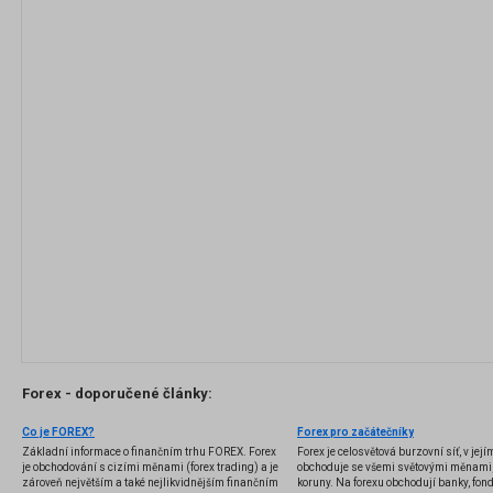
Forex - doporučené články:
Co je FOREX?
Forex pro začátečníky
Základní informace o finančním trhu FOREX. Forex
Forex je celosvětová burzovní síť, v jej
je obchodování s cizími měnami (forex trading) a je
obchoduje se všemi světovými měnami,
zároveň největším a také nejlikvidnějším finančním
koruny. Na forexu obchodují banky, fondy