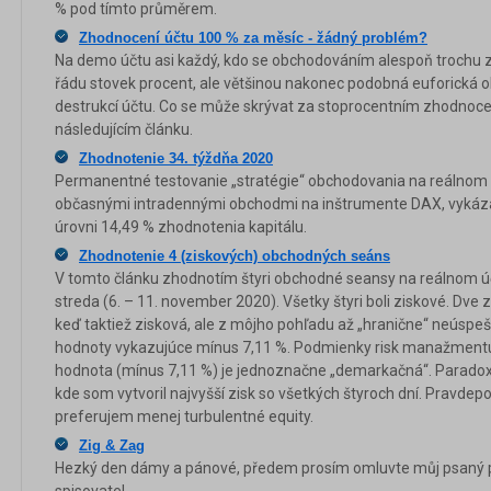
% pod tímto průměrem.
Zhodnocení účtu 100 % za měsíc - žádný problém?
Na demo účtu asi každý, kdo se obchodováním alespoň trochu z
řádu stovek procent, ale většinou nakonec podobná euforická o
destrukcí účtu. Co se může skrývat za stoprocentním zhodnoce
následujícím článku.
Zhodnotenie 34. týždňa 2020
Permanentné testovanie „stratégie“ obchodovania na reálnom 
občasnými intradennými obchodmi na inštrumente DAX, vykázalo
úrovni 14,49 % zhodnotenia kapitálu.
Zhodnotenie 4 (ziskových) obchodných seáns
V tomto článku zhodnotím štyri obchodné seansy na reálnom úč
streda (6. – 11. november 2020). Všetky štyri boli ziskové. Dve 
keď taktiež zisková, ale z môjho pohľadu až „hranične“ neúsp
hodnoty vykazujúce mínus 7,11 %. Podmienky risk manažmentu
hodnota (mínus 7,11 %) je jednoznačne „demarkačná“. Paradox n
kde som vytvoril najvyšší zisk so všetkých štyroch dní. Pravdepo
preferujem menej turbulentné equity.
Zig & Zag
Hezký den dámy a pánové, předem prosím omluvte můj psaný p