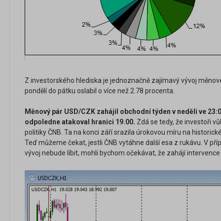
Z investorského hlediska je jednoznačně zajímavý vývoj měno
pondělí do pátku oslabil o více než 2.78 procenta.
Měnový pár USD/CZK zahájil obchodní týden v neděli ve 23:00
odpoledne atakoval hranici 19.00.
Zdá se tedy, že investoři 
politiky ČNB. Ta na konci září srazila úrokovou míru na historic
Teď můžeme čekat, jestli ČNB vytáhne další esa z rukávu. V pří
vývoj nebude líbit, mohli bychom očekávat, že zahájí interven