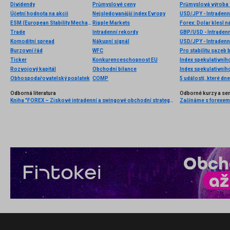
Dividendy
Průmyslové ceny
Průmyslová výroba 
Účetní hodnota na akcii
Nejsledovanější index Evropy
USD/JPY - Intradenn
ESM (European Stability Mechanism) = Evropský stabilizační mechanismus
Ripple Markets
Trade
Intradenní rekordy
GBP/USD - Intradenn
Komoditní spread
Nákupní signál
USD/JPY - Intradenn
Burzovní řád
WFC
Pro stabilitu sazeb 
Ticker
Konkurenceschopnost EU
Index spekulativníh
Rozvojový kapitál
Obchodní bilance
Index spekulativníh
Obhospodařovatelský poplatek
COMP
5 událostí, které dn
Odborná literatura
Odborné kurzy a se
Kniha "FOREX – Ziskové intradenní a swingové obchodní strategie" od Kathy Lien vychází v češtině!
Začínáme s forexem: