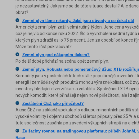
je nezastavitelný. Jak jsme se do této situace dostali? A je šanc
obrat?
Zemní plyn láme rekordy. Jaké jsou důvody a co čekat dál
Americký zemní plyn zažil velmi rušný týden. Jeho cena vyskočil
což je nejvíc od konce roku 2022. Šlo o vyvrcholení sedmi týdnů
kterých plyn zdražil asi o 75 procent. Jen za období od konce říj
Může tento růst pokračovat?
Zemní plyn pod nákupním tlakem?
Po delší době přichází na scénu opět zemní plyn.
Zemní plyn, Robusta nebo pomerančový džus: XTB rozšiřuj
Komodity jsou v posledních letech stále populárnější investiční t
energií i zemědělských produktů mohou výrazně kolísat, což zvyšu
investory hledající diverzifikaci a volatilitu. Společnost XTB nyn
nových komodit, které přinášejí nejen nové příležitosti, ale i zaj
Zestátnění ČEZ jako příležitost?
Akcie ČEZ na základě spekulací o odkupu minoritních podílů st
vysoké volatility i objemu obchodů si letos připsaly přes 25 % a s
tuto společnost zasáhla po zavedení výkupních stropů na elekt
Ze šachty rovnou na tradingovou platformu: příběh JohnM, v
Race