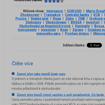
Hodnocení článku:
Klíčová slova:
Intervence
|
EUR/USD
|
Mario Dragh
Zhodnocení
|
Transakce
|
Centrální banky
|
ECB
|
Pozice
|
Reálný účet
|
Ropa
|
Zlato
|
ČNB
|
Úrokové 
Dluhopisy
|
Obchodování
|
BOSSA
|
Investoři
|
Obchodování na finančních trzích
|
Semináře
|
Bossa
Instrumenty
|
Investiční
|
Ropy
|
Zprávy
|
Oslabení e
měnového páru
|
Posílení dolaru
|
Měnový
Sdílení článku:
Čtěte více
Zemní plyn jako menší bratr ropy
V jednom z minulých článků jsem se zde věnoval trhu s ropou a 
těžbou z břidlic v USA. Příběh zemního plynu se s tím ropným rel
mnoho příležitostí k obchodování.
Zemní plyn končí zimní sezónu v poli poražených. Co bude 
Cena zemního plynu v posledních letech prochází velmi negati
roku 2022 hodnota klesla už o více než 80 % a i přes růst posledn