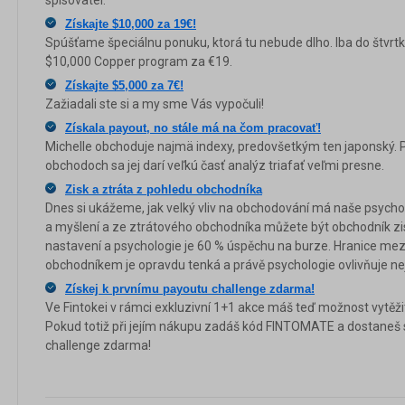
spisovatel.
Získajte $10,000 za 19€!
Spúšťame špeciálnu ponuku, ktorá tu nebude dlho. Iba do štvrt
$10,000 Copper program za €19.
Získajte $5,000 za 7€!
Zažiadali ste si a my sme Vás vypočuli!
Získala payout, no stále má na čom pracovať!
Michelle obchoduje najmä indexy, predovšetkým ten japonský. P
obchodoch sa jej darí veľkú časť analýz triafať veľmi presne.
Zisk a ztráta z pohledu obchodníka
Dnes si ukážeme, jak velký vliv na obchodování má naše psychol
a myšlení a ze ztrátového obchodníka můžete být obchodník zis
nastavení a psychologie je 60 % úspěchu na burze. Hranice me
obchodníkem je opravdu tenká a právě psychologie ovlivňuje nej
Získej k prvnímu payoutu challenge zdarma!
Ve Fintokei v rámci exkluzivní 1+1 akce máš teď možnost vytěž
Pokud totiž při jejím nákupu zadáš kód FINTOMATE a dostaneš 
challenge zdarma!