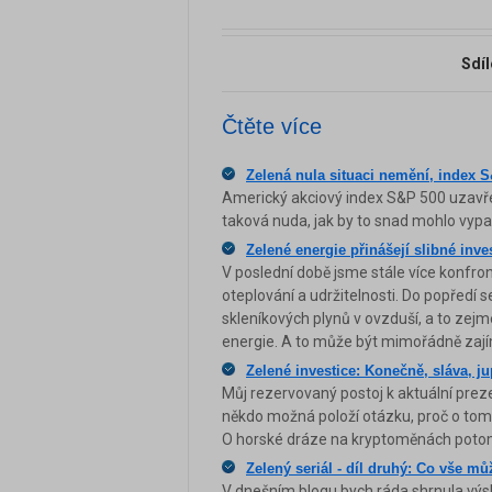
Sdíl
Čtěte více
Zelená nula situaci nemění, index S
Americký akciový index S&P 500 uzavřel
taková nuda, jak by to snad mohlo vypa
Zelené energie přinášejí slibné inves
V poslední době jsme stále více konfro
oteplování a udržitelnosti. Do popředí
skleníkových plynů v ovzduší, a to zejm
energie. A to může být mimořádně zajím
Zelené investice: Konečně, sláva, ju
Můj rezervovaný postoj k aktuální prez
někdo možná položí otázku, proč o tom pí
O horské dráze na kryptoměnách poto
Zelený seriál - díl druhý: Co vše m
V dnešním blogu bych ráda shrnula výsl