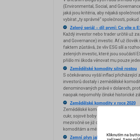
(Environmental, Social, and Governance)
jaká jsou kritéria, aby nějaká společnost
vybírat „ty správné“ společnosti, pokud 
Zelený seriál – díl první: Co víte o 
Každý investor nebo trader určitě už za
and Governance) investic. Ať už člověk
faktem zůstává, že vliv ESG sílí a rozh
zelených investic, které jsou součástí 
přišlo mi škoda věnovat mu pouze jeden
Zemědělské komodity silně rostou
S očekávanou vyšší inflací přicházejíc
investorů dostaly i zemědělské komodit
denominovaných právě v dolarech, proto
naopak nepomohly čínské historické zápl
Zemědělské komodity v roce 2020
Zemědělské komodity mají za sebou ús
cukr, sojové boby nebo pšenice propadl
meziročně se již obchodují v plusu. Při
komoditám a méně pak už komoditám, kte
Kliknutím na butto
Zemní plyn jako menší bratr ropy
zařízení. Sami můž