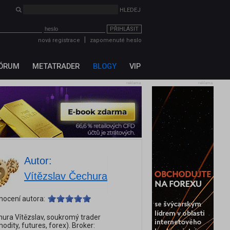
PŘIHLÁSIT
|
nová registrace
zapomenuté heslo
ÓRUM
METATRADER
BLOGY
VIP
reklama
reklama
Autor:
Vítězslav Čechura
nocení autora:
ura Vítězslav, soukromý trader
odity, futures, forex). Broker: