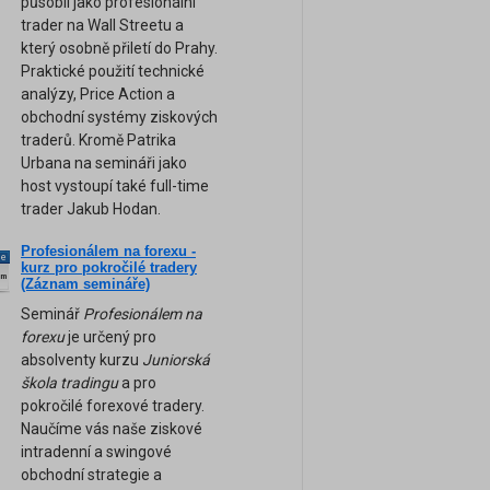
působil jako profesionální
trader na Wall Streetu a
který osobně přiletí do Prahy.
Praktické použití technické
analýzy, Price Action a
obchodní systémy ziskových
traderů. Kromě Patrika
Urbana na semináři jako
host vystoupí také full-time
trader Jakub Hodan.
Profesionálem na forexu -
ne
kurz pro pokročilé tradery
am
(Záznam semináře)
Seminář
Profesionálem na
forexu
je určený pro
absolventy kurzu
Juniorská
škola tradingu
a pro
pokročilé forexové tradery.
Naučíme vás naše ziskové
intradenní a swingové
obchodní strategie a