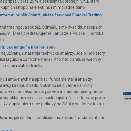
os připsaly přes 25 % a setřásly tak prodejní vlnu, která
ýkupních stropů na elektřinu i mimořádné daně.
atformu: příběh JohnM, vítěze červnové Fintokei Trading
latná tradingová soutěž. Odměňujeme dvacítku nejlepších
nějšími. Dnes představujeme Janusze z Polska — horníka
em.
orů: Jak fungují a k čemu jsou?
 nejužívanější nástroje technické analýzy. Jde o indikátory
íká lagující a co to znamená? V tomto článku si všechny
ch silné i slabé stránky.
lánky zaměřených na aplikaci fundamentální analýzy,
ipravuji každou středu. Většinou se díváme na určitý
losti s vývojem ekonomických veličin nadhodnocený nebo
On-li
dpokládaný vývoj pro následující měsíce. Dnes se proto
zázn
lýz v uplynulém roce (odkazy na články najdete v textu).
odíváme, jak se dařilo predikcím na základě fundamentální