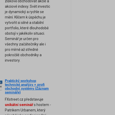
ziskově obchodovat akcie a
akciové indexy. Svět investic
je dynamický a rychle se
mění. Klíčem k úspěchu je
vytvořit si silné a stabilní
portfolio, které dlouhodobě
obstojí v jakékoliv situaci.
Seminář je určen pro
všechny začátečníky ale i
pro mírně až středně
pokročilé obchodníky a
investory.
Praktický workshop
ne
technické analýzy + profi
am
obchodní systémy (Záznam
semináře)
FXstreet.cz představuje
unikátní seminář
s hostem -
Patrikem Urbanem, který