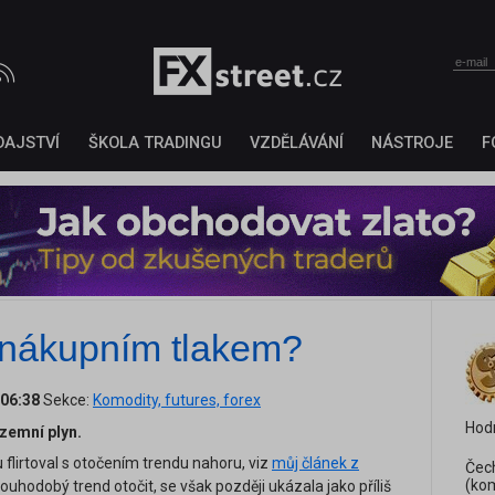
DAJSTVÍ
ŠKOLA TRADINGU
VZDĚLÁVÁNÍ
NÁSTROJE
F
 nákupním tlakem?
 06:38
Sekce:
Komodity, futures, forex
Hod
 zemní plyn.
lirtoval s otočením trendu nahoru, viz
můj článek z
Čech
(kom
louhodobý trend otočit, se však později ukázala jako příliš