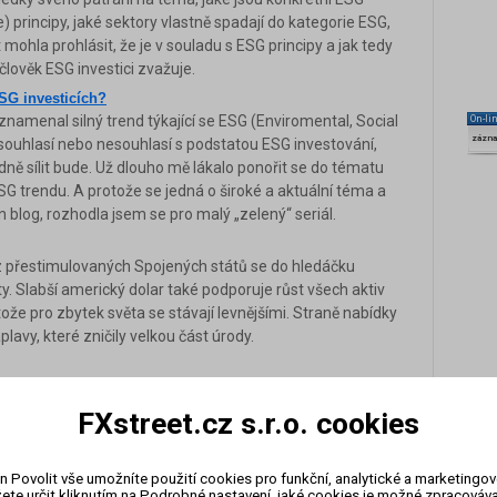
 principy, jaké sektory vlastně spadají do kategorie ESG,
 mohla prohlásit, že je v souladu s ESG principy a jak tedy
člověk ESG investici zvažuje.
ESG investicích?
znamenal silný trend týkající se ESG (Enviromental, Social
On-li
zázn
 souhlasí nebo nesouhlasí s podstatou ESG investování,
odně sílit bude. Už dlouho mě lákalo ponořit se do tématu
ESG trendu. A protože se jedná o široké a aktuální téma a
 blog, rozhodla jsem se pro malý „zelený“ seriál.
í z přestimulovaných Spojených států se do hledáčku
y. Slabší americký dolar také podporuje růst všech aktiv
že pro zbytek světa se stávají levnějšími. Straně nabídky
avy, které zničily velkou část úrody.
pěšný rok. Podobně jako akcie se s příchodem pandemie
y. Ve zbytku roku ale ztráty vesměs dokázaly smazat a
FXstreet.cz s.r.o. cookies
tom výrazně lépe se logicky dařilo čistě zemědělským
ré se používají jak v zemědělství, tak v průmyslu.
n Povolit vše umožníte použití cookies pro funkční, analytické a marketingo
ete určit kliknutím na Podrobné nastavení, jaké cookies je možné zpracovávat