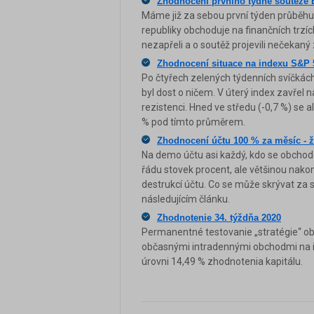
Zhodnocení prvního týdne soutěže
Máme již za sebou první týden průběhu 
republiky obchoduje na finančních trzí
nezapřeli a o soutěž projevili nečekaný
Zhodnocení situace na indexu S&P 
Po čtyřech zelených týdenních svíčkách
byl dost o ničem. V úterý index zavřel
rezistenci. Hned ve středu (-0,7 %) se 
% pod tímto průměrem.
Zhodnocení účtu 100 % za měsíc - 
Na demo účtu asi každý, kdo se obchod
řádu stovek procent, ale většinou nak
destrukcí účtu. Co se může skrývat za
následujícím článku.
Zhodnotenie 34. týždňa 2020
Permanentné testovanie „stratégie“ o
občasnými intradennými obchodmi na in
úrovni 14,49 % zhodnotenia kapitálu.