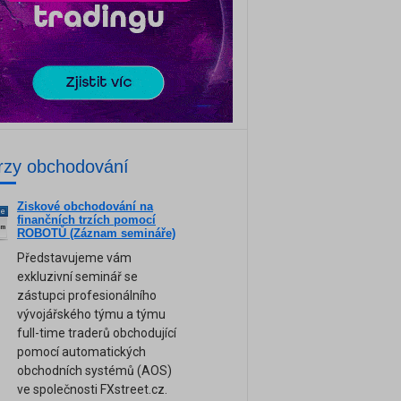
rzy obchodování
Ziskové obchodování na
ne
finančních trzích pomocí
am
ROBOTŮ (Záznam semináře)
Představujeme vám
exkluzivní seminář se
zástupci profesionálního
vývojářského týmu a týmu
full-time traderů obchodující
pomocí automatických
obchodních systémů (AOS)
ve společnosti FXstreet.cz.