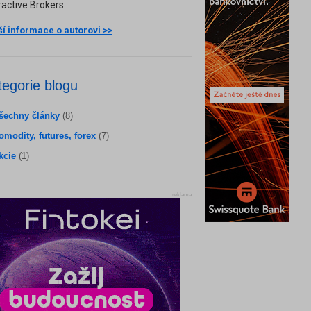
ractive Brokers
ší informace o autorovi >>
tegorie blogu
šechny články
(8)
omodity, futures, forex
(7)
kcie
(1)
reklama