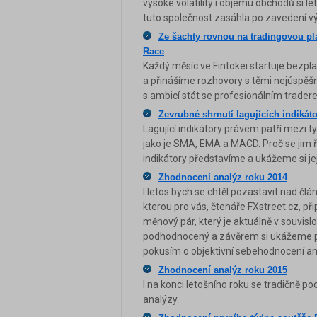
vysoké volatility i objemu obchodů si let
tuto společnost zasáhla po zavedení v
Ze šachty rovnou na tradingovou pl
Race
Každý měsíc ve Fintokei startuje bezp
a přinášíme rozhovory s těmi nejúspěš
s ambicí stát se profesionálním trader
Zevrubné shrnutí lagujících indikát
Lagující indikátory právem patří mezi ty
jako je SMA, EMA a MACD. Proč se jim ř
indikátory představíme a ukážeme si jeji
Zhodnocení analýz roku 2014
I letos bych se chtěl pozastavit nad č
kterou pro vás, čtenáře FXstreet.cz, př
měnový pár, který je aktuálně v souvis
podhodnocený a závěrem si ukážeme pře
pokusím o objektivní sebehodnocení ana
Zhodnocení analýz roku 2015
I na konci letošního roku se tradičně p
analýzy.