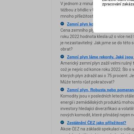
V jednom z minulých článků jsem se zde
zpracování zakáza
těžbou z břidlic v USA. Příběh zemního 
mnoho příležitostí k obchodování.
Zemní plyn končí zimní sezónu v p
Cena zemního plynu v posledních letec
roku 2022 hodnota klesla už o více než 8
je nezastavitelný. Jak jsme se do této s
obrat?
Zemní plyn láme rekordy. Jaké jsou
Americký zemní plyn zažil velmi rušný t
což je nejvíc od konce roku 2022. Šlo o
kterých plyn zdražil asi o 75 procent. J
Může tento růst pokračovat?
Zemní plyn, Robusta nebo pomeranč
Komodity jsou v posledních letech stále 
energií i zemědělských produktů mohou v
investory hledající diverzifikaci a volat
nových komodit, které přinášejí nejen nov
Zestátnění ČEZ jako příležitost?
Akcie ČEZ na základě spekulací o odkup