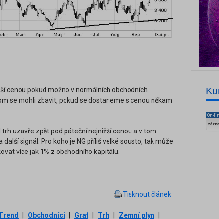
Ku
yšší cenou pokud možno v normálních obchodních
hom se mohli zbavit, pokud se dostaneme s cenou někam
On-li
zázn
trh uzavře zpět pod páteční nejnižší cenou a v tom
další signál. Pro koho je NG příliš velké sousto, tak může
ovat více jak 1% z obchodního kapitálu.
Tisknout článek
Trend
|
Obchodníci
|
Graf
|
Trh
|
Zemní plyn
|