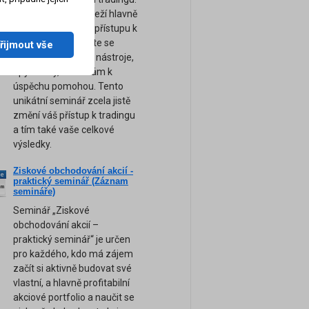
Úspěch tradera záleží hlavně
na jeho psychice a přístupu k
obchodování. Přijďte se
řijmout vše
naučit ty nejsilnější nástroje,
tipy a rady, které vám k
úspěchu pomohou. Tento
unikátní seminář zcela jistě
změní váš přístup k tradingu
a tím také vaše celkové
výsledky.
Ziskové obchodování akcií -
ne
praktický seminář (Záznam
am
semináře)
Seminář „Ziskové
obchodování akcií –
praktický seminář“ je určen
pro každého, kdo má zájem
začít si aktivně budovat své
vlastní, a hlavně profitabilní
akciové portfolio a naučit se