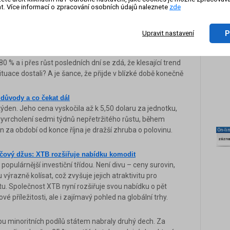
 věnoval trhu s ropou a zvlášť pak jeho ovlivněním
t. Více informací o zpracování osobních údajů naleznete
zde
plynu se s tím ropným relativně silně rýmuje a skýtá
P
Upravit nastavení
oli poražených. Co bude dál?
h prochází velmi negativním obdobím. Z maxim z léta
0 % a i přes růst posledních dní se zdá, že klesající trend
ituace dostali? A je šance, že přijde v blízké době konečně
 důvody a co čekat dál
ýden. Jeho cena vyskočila až k 5,50 dolaru za jednotku,
 vyvrcholení sedmi týdnů nepřetržitého růstu, během
en za období od konce října je dražší zhruba o polovinu.
On-li
zázn
ový džus: XTB rozšiřuje nabídku komodit
populárnější investiční třídou. Není divu – ceny surovin,
ýrazně kolísat, což zvyšuje jejich atraktivitu pro
ilitu. Společnost XTB nyní rozšiřuje svou nabídku o pět
é příležitosti, ale i zajímavý pohled na globální trhy.
u minoritních podílů státem nabraly druhý dech. Za