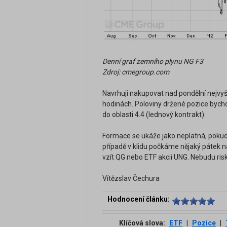
Denní graf zemního plynu NG F3
Zdroj: cmegroup.com
Navrhuji nakupovat nad pondělní nejv
hodinách. Poloviny držené pozice byc
do oblasti 4.4 (lednový kontrakt).
Formace se ukáže jako neplatná, pokud 
případě v klidu počkáme nějaký pátek na 
vzít QG nebo ETF akcii UNG. Nebudu risk
Vítězslav Čechura
Hodnocení článku:
Klíčová slova:
ETF
|
Pozice
|