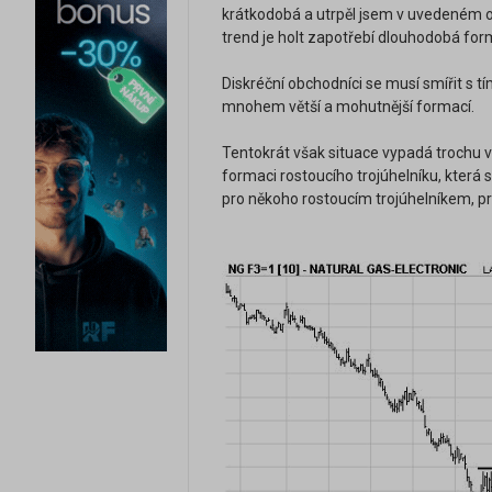
krátkodobá a utrpěl jsem v uvedeném ob
trend je holt zapotřebí dlouhodobá for
Diskréční obchodníci se musí smířit s t
mnohem větší a mohutnější formací.
Tentokrát však situace vypadá trochu váž
formaci rostoucího trojúhelníku, která 
pro někoho rostoucím trojúhelníkem, p