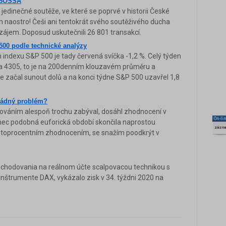
 BOSSA
jedinečné soutěže, ve které se poprvé v historii České
ch naostro! Češi ani tentokrát svého soutěživého ducha
 zájem. Doposud uskutečnili 26 801 transakcí.
500 podle technické analýzy
 indexu S&P 500 je tady červená svíčka -1,2 %. Celý týden
 na 4305, to je na 200denním klouzavém průměru a
ale začal sunout dolů a na konci týdne S&P 500 uzavřel 1,8
žádný problém?
ováním alespoň trochu zabýval, dosáhl zhodnocení v
On-li
onec podobná euforická období skončila naprostou
zázn
 stoprocentním zhodnocením, se snažím poodkrýt v
bchodovania na reálnom účte scalpovacou technikou s
štrumente DAX, vykázalo zisk v 34. týždni 2020 na