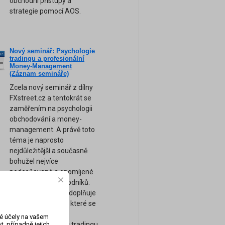
obchodní přístupy a
strategie pomocí AOS.
Nový seminář: Psychologie
ne
tradingu a profesionální
am
Money-Management
(Záznam semináře)
Zcela nový seminář z dílny
FXstreet.cz a tentokrát se
zaměřením na psychologii
obchodování a money-
management. A právě toto
téma je naprosto
nejdůležitější a současně
bohužel nejvíce
podceňované a opomíjené
téma většiny obchodníků.
Tento seminář tak doplňuje
naše ostatní kurzy, které se
zaměřují spíše na
vé účely na vašem
, případně jejich
technickou stránku tradingu.