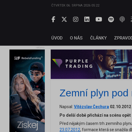
ČTVRTEK 06. SRPNA 2026 05:22
ÚVOD
O NÁS
ČLÁNKY
ZPRAVO
reklama
Zemní plyn pod
Napsal:
Vítězslav Čechura
02.10.2012
Po delší době přichází na scénu opět
Před nějakým časem trh zemního plynu f
23.07.2012
, formace která se snažila d