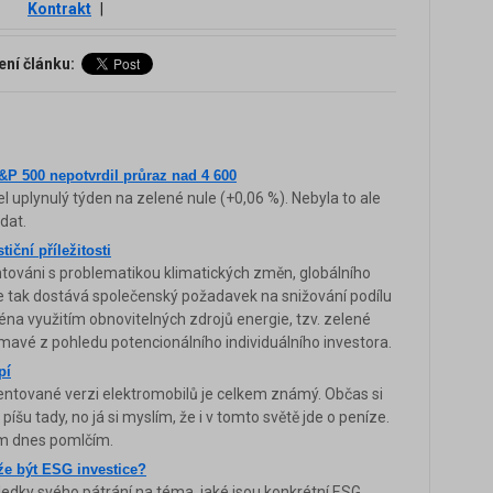
Kontrakt
|
ení článku:
&P 500 nepotvrdil průraz nad 4 600
 uplynulý týden na zelené nule (+0,06 %). Nebyla to ale
dat.
tiční příležitosti
ntováni s problematikou klimatických změn, globálního
 se tak dostává společenský požadavek na snižování podílu
éna využitím obnovitelných zdrojů energie, tzv. zelené
avé z pohledu potencionálního individuálního investora.
pí
entované verzi elektromobilů je celkem známý. Občas si
šu tady, no já si myslím, že i v tomto světě jde o peníze.
m dnes pomlčím.
ůže být ESG investice?
edky svého pátrání na téma, jaké jsou konkrétní ESG