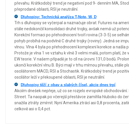
převahu. Krátkodobý trend je negativní pod 9- denním MA, Stocha
přeprodané oblasti, RSI je neutrální.
Dluhopisy: Technická analýza T-Note, W, D
Trh s dluhopisy se vyčerpal a naznačuje obrat. Futures na ameri
stále nedokončil konsolidaci druhé trojky, avšak nemá už poten
Korekční formaci po přehodnocení tvoří rovina (3-3-5) se selhán
pohyb probíhá na podvlně C druhé trojky (roviny). Jedná se imp
vlnou. Vlna 4 byla po přehodnocení komplexní korekce a našla 
Protože je vlna 1 ve vztahu k vlně 3 velmi malá, potom platí, že 
EW teorie. V našem případě je to cíl na úrovni 131,0 bodů. Prolom
ukončí korekční vlnu B. Býci mají v trhu mírnou převahu, stále p
oscilátorem MACD, RSI a Stochastik. Krátkodobý trend je poziti
oscilátor leží v překoupené oblasti, RSI je neutrální.
Dluhopisy těží z obav a slabých čísel, akcie dnes trpí
Akciím dnešek nepřeje, už co se rozjelo evropské obchodování. L
Street. Ta naopak po včerejší přestávce zamířila hluboko do č
snažila ztráty zmírnit. Nyní Amerika ztrácí asi 0,8 procenta, z
celkově asi o 0,4 pct.