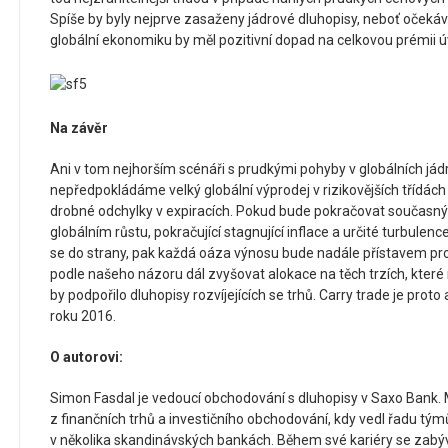
Spíše by byly nejprve zasaženy jádrové dluhopisy, neboť očekáv
globální ekonomiku by měl pozitivní dopad na celkovou prémii ú
Na závěr
Ani v tom nejhorším scénáři s prudkými pohyby v globálních já
nepředpokládáme velký globální výprodej v rizikovějších třídách 
drobné odchylky v expiracích. Pokud bude pokračovat současný 
globálním růstu, pokračující stagnující inflace a určité turbule
se do strany, pak každá oáza výnosu bude nadále přístavem pro 
podle našeho názoru dál zvyšovat alokace na těch trzích, které
by podpořilo dluhopisy rozvíjejících se trhů. Carry trade je proto 
roku 2016.
O autorovi:
Simon Fasdal je vedoucí obchodování s dluhopisy v Saxo Bank. 
z finančních trhů a investičního obchodování, kdy vedl řadu tým
v několika skandinávských bankách. Během své kariéry se zabý