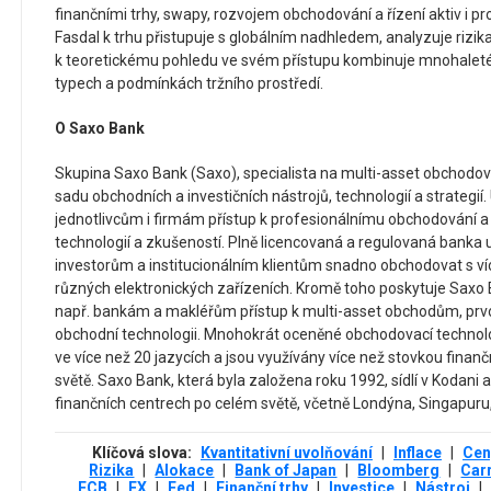
finančními trhy, swapy, rozvojem obchodování a řízení aktiv i p
Fasdal k trhu přistupuje s globálním nadhledem, analyzuje rizika 
k teoretickému pohledu ve svém přístupu kombinuje mnohaleté
typech a podmínkách tržního prostředí.
O Saxo Bank
Skupina Saxo Bank (Saxo), specialista na multi-asset obchodová
sadu obchodních a investičních nástrojů, technologií a strategií
jednotlivcům i firmám přístup k profesionálnímu obchodování a
technologií a zkušeností. Plně licencovaná a regulovaná ban
investorům a institucionálním klientům snadno obchodovat s víc
různých elektronických zařízeních. Kromě toho poskytuje Saxo
např. bankám a makléřům přístup k multi-asset obchodům, pr
obchodní technologii. Mnohokrát oceněné obchodovací technol
ve více než 20 jazycích a jsou využívány více než stovkou finanč
světě. Saxo Bank, která byla založena roku 1992, sídlí v Kodani 
finančních centrech po celém světě, včetně Londýna, Singapuru,
Klíčová slova:
Kvantitativní uvolňování
|
Inflace
|
Cen
Rizika
|
Alokace
|
Bank of Japan
|
Bloomberg
|
Car
ECB
|
FX
|
Fed
|
Finanční trhy
|
Investice
|
Nástroj
|