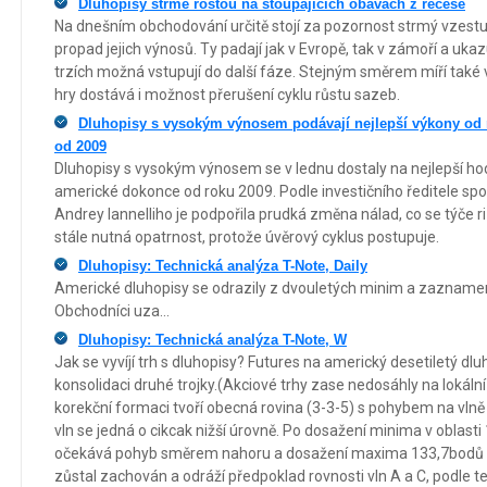
Dluhopisy strmě rostou na stoupajících obavách z recese
Na dnešním obchodování určitě stojí za pozornost strmý vzestu
propad jejich výnosů. Ty padají jak v Evropě, tak v zámoří a ukaz
trzích možná vstupují do další fáze. Stejným směrem míří také 
hry dostává i možnost přerušení cyklu růstu sazeb.
Dluhopisy s vysokým výnosem podávají nejlepší výkony od 
od 2009
Dluhopisy s vysokým výnosem se v lednu dostaly na nejlepší h
americké dokonce od roku 2009. Podle investičního ředitele spole
Andrey Iannelliho je podpořila prudká změna nálad, co se týče 
stále nutná opatrnost, protože úvěrový cyklus postupuje.
Dluhopisy: Technická analýza T-Note, Daily
Americké dluhopisy se odrazily z dvouletých minim a zaznamena
Obchodníci uza...
Dluhopisy: Technická analýza T-Note, W
Jak se vyvíjí trh s dluhopisy? Futures na americký desetiletý dl
konsolidaci druhé trojky.(Akciové trhy zase nedosáhly na lokál
korekční formaci tvoří obecná rovina (3-3-5) s pohybem na vlně 
vln se jedná o cikcak nižší úrovně. Po dosažení minima v oblast
očekává pohyb směrem nahoru a dosažení maxima 133,7bodů z 
zůstal zachován a odráží předpoklad rovnosti vln A a C, podle te