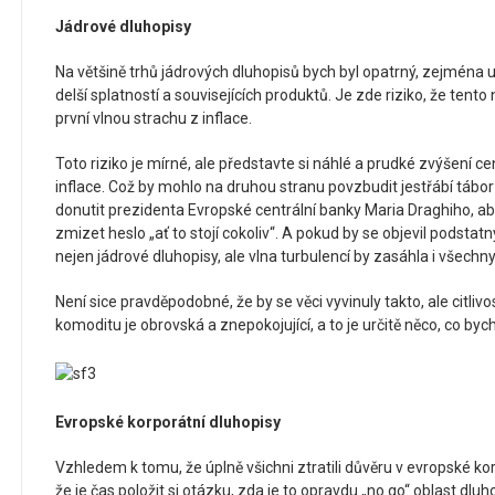
Jádrové dluhopisy
Na většině trhů jádrových dluhopisů bych byl opatrný, zejména 
delší splatností a souvisejících produktů. Je zde riziko, že tento
první vlnou strachu z inflace.
Toto riziko je mírné, ale představte si náhlé a prudké zvýšení c
inflace. Což by mohlo na druhou stranu povzbudit jestřábí tábo
donutit prezidenta Evropské centrální banky Maria Draghiho, ab
zmizet heslo „ať to stojí cokoliv“. A pokud by se objevil podstatný
nejen jádrové dluhopisy, ale vlna turbulencí by zasáhla i všechny 
Není sice pravděpodobné, že by se věci vyvinuly takto, ale citlivo
komoditu je obrovská a znepokojující, a to je určitě něco, co by
Evropské korporátní dluhopisy
Vzhledem k tomu, že úplně všichni ztratili důvěru v evropské k
že je čas položit si otázku, zda je to opravdu „no go“ oblast dlu