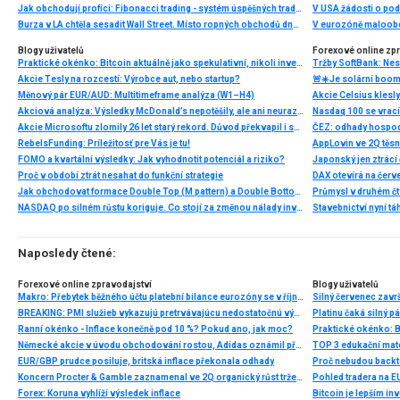
Jak obchodují profíci: Fibonacci trading - systém úspěšných traderů
V USA žádosti o po
Burza v LA chtěla sesadit Wall Street. Místo ropných obchodů dnes místem duní basy
V eurozóně maloobc
Blogy uživatelů
Forexové online zp
Praktické okénko: Bitcoin aktuálně jako spekulativní, nikoli investiční aktivum
Tržby SoftBank: Nest
Akcie Tesly na rozcestí: Výrobce aut, nebo startup?
Měnový pár EUR/AUD: Multitimeframe analýza (W1–H4)
Akcie Celsius klesly
Akciová analýza: Výsledky McDonald’s nepotěšily, ale ani neurazily. Jakou vizi společnost prezentovala?
Akcie Microsoftu zlomily 26 let starý rekord. Důvod překvapil i samotné investory
ČEZ: odhady hospod
RebelsFunding: Príležitosť pre Vás je tu!
FOMO a kvartální výsledky: Jak vyhodnotit potenciál a riziko?
Proč v období ztrát nesahat do funkční strategie
Jak obchodovat formace Double Top (M pattern) a Double Bottom (W pattern)
NASDAQ po silném růstu koriguje. Co stojí za změnou nálady investorů?
Stavebnictví nyní tá
Naposledy čtené:
Forexové online zpravodajství
Blogy uživatelů
Makro: Přebytek běžného účtu platební bilance eurozóny se v říjnu snížil na 20,5 mld. eur
BREAKING: PMI služieb vykazujú pretrvávajúcu nedostatočnú výkonnosť
Platinu čaká silný p
Ranní okénko - Inflace konečně pod 10 %? Pokud ano, jak moc?
Německé akcie v úvodu obchodování rostou, Adidas oznámil předběžné výsledky za 4Q
TOP 3 edukační mate
EUR/GBP prudce posiluje, britská inflace překonala odhady
Proč nebudou backte
Koncern Procter & Gamble zaznamenal ve 2Q organický růst tržeb o 3 % a potvrdil celoroční výhled
Pohled tradera na 
Forex: Koruna vyhlíží výsledek inflace