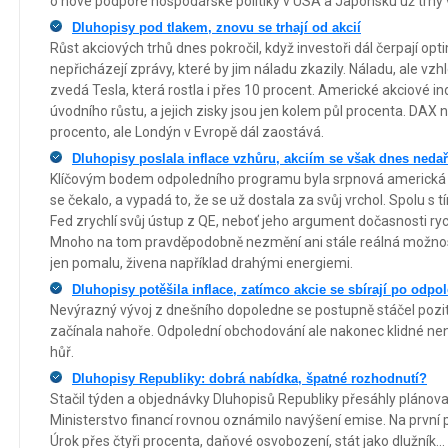
o nové podpoře hospodářské politiky v USA a Japonsku už trhy
Dluhopisy pod tlakem, znovu se trhají od akcií
Růst akciových trhů dnes pokročil, když investoři dál čerpají o
nepřicházejí zprávy, které by jim náladu zkazily. Náladu, ale vzh
zvedá Tesla, která rostla i přes 10 procent. Americké akciové in
úvodního růstu, a jejich zisky jsou jen kolem půl procenta. DAX
procento, ale Londýn v Evropě dál zaostává.
Dluhopisy poslala inflace vzhůru, akciím se však dnes nedař
Klíčovým bodem odpoledního programu byla srpnová americká in
se čekalo, a vypadá to, že se už dostala za svůj vrchol. Spolu s 
Fed zrychlí svůj ústup z QE, neboť jeho argument dočasnosti rych
Mnoho na tom pravděpodobně nezmění ani stále reálná možnost,
jen pomalu, živena například drahými energiemi.
Dluhopisy potěšila inflace, zatímco akcie se sbírají po odp
Nevýrazný vývoj z dnešního dopoledne se postupně stáčel pozi
začínala nahoře. Odpolední obchodování ale nakonec klidné nen
hůř.
Dluhopisy Republiky: dobrá nabídka, špatné rozhodnutí?
Stačil týden a objednávky Dluhopisů Republiky přesáhly plánova
Ministerstvo financí rovnou oznámilo navýšení emise. Na první p
Úrok přes čtyři procenta, daňové osvobození, stát jako dlužník.