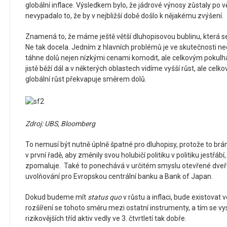
globální inflace. Výsledkem bylo, že jádrové výnosy zůstaly po vět
nevypadalo to, že by v nejbližší době došlo k nějakému zvýšení.
Znamená to, že máme ještě větší dluhopisovou bublinu, která se 
Ne tak docela. Jedním z hlavních problémů je ve skutečnosti ned
táhne dolů nejen nízkými cenami komodit, ale celkovým pokulh
jistě běží dál a v některých oblastech vidíme vyšší růst, ale celk
globální růst překvapuje směrem dolů.
Zdroj: UBS, Bloomberg
To nemusí být nutně úplně špatné pro dluhopisy, protože to br
v první řadě, aby změnily svou holubičí politiku v politiku jestřá
zpomaluje. Také to ponechává v určitém smyslu otevřené dveře 
uvolňování pro Evropskou centrální banku a Bank of Japan.
Dokud budeme mít
status quo
v růstu a inflaci, bude existovat v
rozšíření se tohoto směru mezi ostatní instrumenty, a tím se vys
rizikovějších tříd aktiv vedly ve 3. čtvrtletí tak dobře.