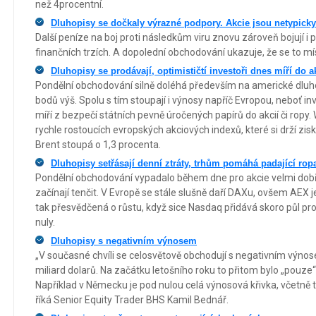
než 4procentní.
Dluhopisy se dočkaly výrazné podpory. Akcie jsou netypicky
Další peníze na boj proti následkům viru znovu zároveň bojují i 
finančních trzích. A dopolední obchodování ukazuje, že se to mí
Dluhopisy se prodávají, optimističtí investoři dnes míří do a
Pondělní obchodování silně doléhá především na americké dluhop
bodů výš. Spolu s tím stoupají i výnosy napříč Evropou, neboť 
míří z bezpečí státních pevně úročených papírů do akcií či ropy. 
rychle rostoucích evropských akciových indexů, které si drží zi
Brent stoupá o 1,3 procenta.
Dluhopisy setřásají denní ztráty, trhům pomáhá padající rop
Pondělní obchodování vypadalo během dne pro akcie velmi dobře
začínají tenčit. V Evropě se stále slušně daří DAXu, ovšem AEX 
tak přesvědčená o růstu, když sice Nasdaq přidává skoro půl proc
nuly.
Dluhopisy s negativním výnosem
„V současné chvíli se celosvětově obchodují s negativním výnos
miliard dolarů. Na začátku letošního roku to přitom bylo „pouze“ 8
Například v Německu je pod nulou celá výnosová křivka, včetně tř
říká Senior Equity Trader BHS Kamil Bednář.