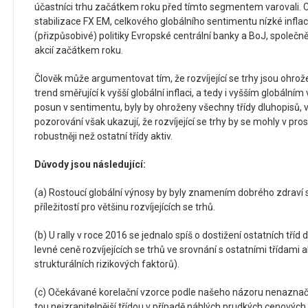
účastníci trhu začátkem roku před tímto segmentem varovali. C
stabilizace FX EM, celkového globálního sentimentu nízké infla
(přizpůsobivé) politiky Evropské centrální banky a BoJ, společně
akcií začátkem roku.
Člověk může argumentovat tím, že rozvíjející se trhy jsou ohr
trend směřující k vyšší globální inflaci, a tedy i vyšším globáln
posun v sentimentu, byly by ohroženy všechny třídy dluhopisů, vč
pozorování však ukazují, že rozvíjející se trhy by se mohly v pro
robustněji než ostatní třídy aktiv.
Důvody jsou následující:
(a) Rostoucí globální výnosy by byly znamením dobrého zdraví 
příležitostí pro většinu rozvíjejících se trhů.
(b) U rally v roce 2016 se jednalo spíš o dostižení ostatních tříd
levné ceně rozvíjejících se trhů ve srovnání s ostatními třídami a
strukturálních rizikových faktorů).
(c) Očekávané korelační vzorce podle našeho názoru nenaznačují,
tou nejzranitelnější třídou v případě náhlých prudkých cenových