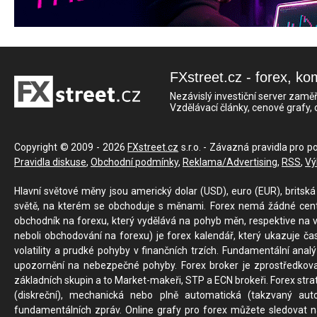
FXstreet.cz - forex, ko
Nezávislý investiční server zaměř
Vzdělávací články, cenové grafy,
Copyright © 2009 - 2026
FXstreet.cz
s.r.o. - Závazná pravidla pro p
Pravidla diskuse
,
Obchodní podmínky
,
Reklama/Advertising
,
RSS
,
Vý
Hlavní světové měny jsou americký dolar (USD), euro (EUR), britská 
světě, na kterém se obchoduje s měnami. Forex nemá žádné centrál
obchodník na forexu, který vydělává na pohyb měn, respektive na v
neboli obchodování na forexu) je forex kalendář, který ukazuje č
volatility a prudké pohyby v finančních trzích. Fundamentální ana
upozornění na nebezpečné pohyby. Forex broker je zprostředkov
základních skupin a to Market-makeři, STP a ECN brokeři. Forex stra
(diskreční), mechanická nebo plně automatická (takzvaný aut
fundamentálních zpráv. Online grafy pro forex můžete sledovat na 