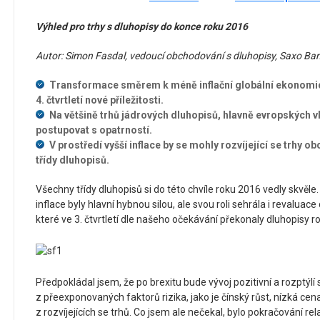
Výhled pro trhy s dluhopisy do konce roku 2016
Autor: Simon Fasdal, vedoucí obchodování s dluhopisy, Saxo Ba
Transformace směrem k méně inflační globální ekonomi
4. čtvrtletí nové příležitosti.
Na většině trhů jádrových dluhopisů, hlavně evropských 
postupovat s opatrností.
V prostředí vyšší inflace by se mohly rozvíjející se trhy o
třídy dluhopisů.
Všechny třídy dluhopisů si do této chvíle roku 2016 vedly skvěle.
inflace byly hlavní hybnou silou, ale svou roli sehrála i revaluace 
které ve 3. čtvrtletí dle našeho očekávání překonaly dluhopisy r
Předpokládal jsem, že po brexitu bude vývoj pozitivní a rozptýlí
z přeexponovaných faktorů rizika, jako je čínský růst, nízká ce
z rozvíjejících se trhů. Co jsem ale nečekal, bylo pokračování r