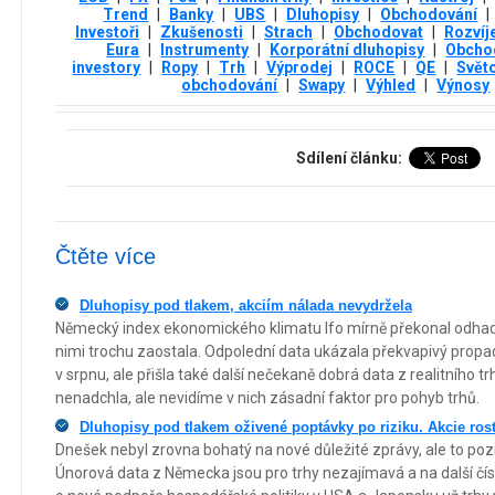
Trend
|
Banky
|
UBS
|
Dluhopisy
|
Obchodování
|
Investoři
|
Zkušenosti
|
Strach
|
Obchodovat
|
Rozvíje
Eura
|
Instrumenty
|
Korporátní dluhopisy
|
Obchod
investory
|
Ropy
|
Trh
|
Výprodej
|
ROCE
|
QE
|
Svět
obchodování
|
Swapy
|
Výhled
|
Výnosy
Sdílení článku:
Čtěte více
Dluhopisy pod tlakem, akciím nálada nevydržela
Německý index ekonomického klimatu Ifo mírně překonal odhad
nimi trochu zaostala. Odpolední data ukázala překvapivý propa
v srpnu, ale přišla také další nečekaně dobrá data z realitního tr
nenadchla, ale nevidíme v nich zásadní faktor pro pohyb trhů.
Dluhopisy pod tlakem oživené poptávky po riziku. Akcie rost
Dnešek nebyl zrovna bohatý na nové důležité zprávy, ale to poz
Únorová data z Německa jsou pro trhy nezajímavá a na další čí