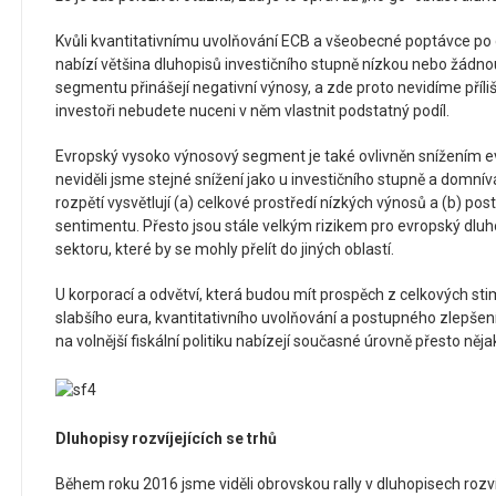
Kvůli kvantitativnímu uvolňování ECB a všeobecné poptávce po 
nabízí většina dluhopisů investičního stupně nízkou nebo žádno
segmentu přinášejí negativní výnosy, a zde proto nevidíme příli
investoři nebudete nuceni v něm vlastnit podstatný podíl.
Evropský vysoko výnosový segment je také ovlivněn snížením ev
neviděli jsme stejné snížení jako u investičního stupně a domn
rozpětí vysvětlují (a) celkové prostředí nízkých výnosů a (b) p
sentimentu. Přesto jsou stále velkým rizikem pro evropský dluh
sektoru, které by se mohly přelít do jiných oblastí.
U korporací a odvětví, která budou mít prospěch z celkových stim
slabšího eura, kvantitativního uvolňování a postupného zlepše
na volnější fiskální politiku nabízejí současné úrovně přesto něj
Dluhopisy rozvíjejících se trhů
Během roku 2016 jsme viděli obrovskou rally v dluhopisech rozvíj