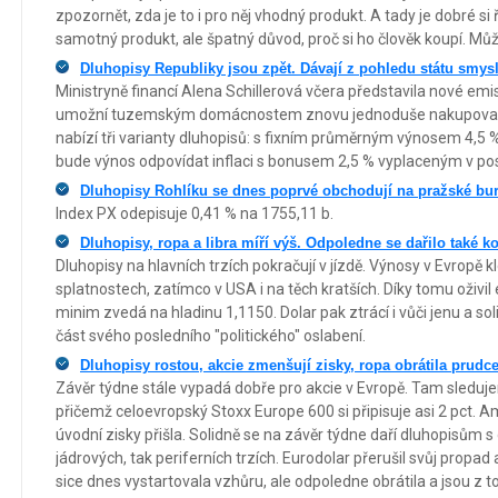
zpozornět, zda je to i pro něj vhodný produkt. A tady je dobré si ř
samotný produkt, ale špatný důvod, proč si ho člověk koupí. Může
Dluhopisy Republiky jsou zpět. Dávají z pohledu státu smys
Ministryně financí Alena Schillerová včera představila nové emi
umožní tuzemským domácnostem znovu jednoduše nakupovat st
nabízí tři varianty dluhopisů: s fixním průměrným výnosem 4,5 % a
bude výnos odpovídat inflaci s bonusem 2,5 % vyplaceným v po
Dluhopisy Rohlíku se dnes poprvé obchodují na pražské bur
Index PX odepisuje 0,41 % na 1755,11 b.
Dluhopisy, ropa a libra míří výš. Odpoledne se dařilo také k
Dluhopisy na hlavních trzích pokračují v jízdě. Výnosy v Evropě kl
splatnostech, zatímco v USA i na těch kratších. Díky tomu oživil
minim zvedá na hladinu 1,1150. Dolar pak ztrácí i vůči jenu a soli
část svého posledního "politického" oslabení.
Dluhopisy rostou, akcie zmenšují zisky, ropa obrátila prudc
Závěr týdne stále vypadá dobře pro akcie v Evropě. Tam sleduje
přičemž celoevropský Stoxx Europe 600 si připisuje asi 2 pct. Am
úvodní zisky přišla. Solidně se na závěr týdne daří dluhopisům s d
jádrových, tak periferních trzích. Eurodolar přerušil svůj propa
sice dnes vystartovala vzhůru, ale odpoledne obrátila a jsou z t