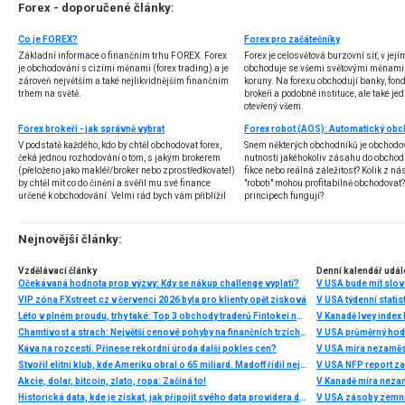
Forex - doporučené články:
Co je FOREX?
Forex pro začátečníky
Základní informace o finančním trhu FOREX. Forex
Forex je celosvětová burzovní síť, v jej
je obchodování s cizími měnami (forex trading) a je
obchoduje se všemi světovými měnami,
zároveň největším a také nejlikvidnějším finančním
koruny. Na forexu obchodují banky, fondy
trhem na světě.
brokeři a podobné instituce, ale také jedn
otevřený všem.
Forex brokeři - jak správně vybrat
V podstatě každého, kdo by chtěl obchodovat forex,
Snem některých obchodníků je obchodo
čeká jednou rozhodování o tom, s jakým brokerem
nutnosti jakéhokoliv zásahu do obchod
(přeloženo jako makléř/broker nebo zprostředkovatel)
fikce nebo reálná záležitost? Kolik z nás
by chtěl mít co do činění a svěřil mu své finance
"roboti" mohou profitabilně obchodovat
určené k obchodování. Velmi rád bych vám přiblížil
principech fungují?
problematiku výběru brokera, rozdíl mezi
jednotlivými typy brokerů a v neposlední řadě uvedu
několik příkladů nejznámějších z nich.
Nejnovější články:
Vzdělávací články
Denní kalendář udál
Očekávaná hodnota prop výzvy: Kdy se nákup challenge vyplatí?
V USA bude mít slo
VIP zóna FXstreet.cz v červenci 2026 byla pro klienty opět zisková
V USA týdenní statist
Léto v plném proudu, trhy také: Top 3 obchody traderů Fintokei na indexech a zlatě
V Kanadě Ivey index
Chamtivost a strach: Největší cenové pohyby na finančních trzích (červenec 2026)
V USA průměrný hod
Káva na rozcestí. Přinese rekordní úroda další pokles cen?
V USA míra nezaměs
Stvořil elitní klub, kde Ameriku obral o 65 miliard. Madoff řídil největší Ponzi dějin
V USA NFP report z
Akcie, dolar, bitcoin, zlato, ropa: Začíná to!
V Kanadě míra neza
Historická data, kde je získat, jak připojit svého data providera do MultiCharts a proč je budeme potřebovat? (4. díl)
V USA zásoby zemní