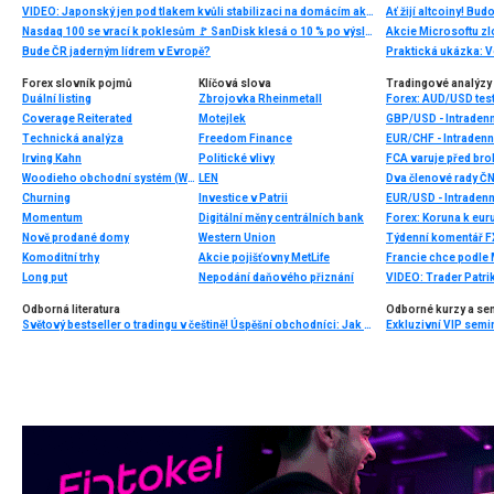
VIDEO: Japonský jen pod tlakem kvůli stabilizaci na domácím akciovém trhu
Ať žijí altcoiny! Bu
Nasdaq 100 se vrací k poklesům 🚩 SanDisk klesá o 10 % po výsledcích
Bude ČR jaderným lídrem v Evropě?
Praktická ukázka: V
Forex slovník pojmů
Klíčová slova
Tradingové analýzy 
Duální listing
Zbrojovka Rheinmetall
Forex: AUD/USD test
Coverage Reiterated
Motejlek
GBP/USD - Intradenn
Technická analýza
Freedom Finance
EUR/CHF - Intradenn
Irving Kahn
Politické vlivy
FCA varuje před br
Woodieho obchodní systém (WoodiesCCI)
LEN
Dva členové rady ČN
Churning
Investice v Patrii
EUR/USD - Intradenn
Momentum
Digitální měny centrálních bank
Nově prodané domy
Western Union
Týdenní komentář FX
Komoditní trhy
Akcie pojišťovny MetLife
Long put
Nepodání daňového přiznání
Odborná literatura
Odborné kurzy a se
Světový bestseller o tradingu v češtině! Úspěšní obchodníci: Jak běžní lidé porážejí Wall Street v jeho vlastní hře
Exkluzivní VIP semi