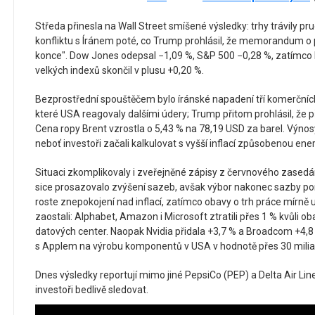
Středa přinesla na Wall Street smíšené výsledky: trhy trávily p
konfliktu s Íránem poté, co Trump prohlásil, že memorandum o
konce". Dow Jones odepsal −1,09 %, S&P 500 −0,28 %, zatímco 
velkých indexů skončil v plusu +0,20 %.
Bezprostřední spouštěčem bylo íránské napadení tří komerčníc
které USA reagovaly dalšími údery; Trump přitom prohlásil, že 
Cena ropy Brent vzrostla o 5,43 % na 78,19 USD za barel. Výnosy
neboť investoři začali kalkulovat s vyšší inflací způsobenou e
Situaci zkomplikovaly i zveřejněné zápisy z červnového zasedá
sice prosazovalo zvýšení sazeb, avšak výbor nakonec sazby p
roste znepokojení nad inflací, zatímco obavy o trh práce mírně u
zaostali: Alphabet, Amazon i Microsoft ztratili přes 1 % kvůli 
datových center. Naopak Nvidia přidala +3,7 % a Broadcom +4,
s Applem na výrobu komponentů v USA v hodnotě přes 30 miliar
Dnes výsledky reportují mimo jiné PepsiCo (PEP) a Delta Air Line
investoři bedlivě sledovat.