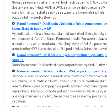
Googlu reagovaly v after market hodinách pádem o 6 %. Pod tla
dostaly ale například i AMD a UPS, zatímco se dařilo akciím GM
který by měl ponechat sazby beze změny. Z korporátního kale
budou stát i výsledky Boeingu.
Ranní komentář: Další sada výsledků v čele s Amazonem, a
kancelářských budov v SF
Výsledková sezóna včera nabídla další sérii čísel. Své výsledky 
Amazon, Intel, AbbVie, Snap, Pinterest a další. Amazon dokázal 
ale nakonec v after-marketu o všechny zisky přišel. Za pozornos
amerického HDP, které sice skončilo pod očekáváním, ale hlavn
Ranní komentář: Další série silných korporátních vysledků, tr
$100 tis.
Ranní komentář: Další série silných korporátních vysledků, trhy př
Ranní komentář: Další silná data z USA, ropa koriguje ztráty
Středeční seance pomohla americkým indexům do zelených číse
o přibližně 0.8 %, zatímco Dow Jones přidal 1.2 %. Sentimentu 
makro, které včera opět příjemně překvapovalo. Pozitivní dopad
republikánů, kteří jsou ochotni jednat o fiskálním balíčku ve výš
požadují minimálně 2.2 bln., takže přestože se návrhy postupně sb
vzdálené.