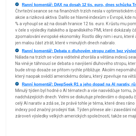
Ranní komentář: DAX na dosah 12 tis. euro, dnes schůzka 
Čtvrteční seance se na finančních trzích nesla v optimistickém d
akcie a riziková aktiva. Dařilo se hlavně indexům v Evropě, kde 
% a vyhoupl se až na dosah hranice 12 tis. euro. K růstu mu po
v čele s výsledky italského a španělského PMI, které dokázaly č
zpomalování evropské ekonomiky. Rostlo díky nim i euro, které 
jen malou část ztrát, které v minulých dnech nabralo.
Ranní komentář: Debata o dluhovém stropu zatím bez výsledk
Nálada na trzích se včera viditelně zhoršila a většina indexů sea
Na vině je táhnoucí se debata o navýšení dluhového stropu, kter
bude strop dosaže se přitom rychle přibližuje. Akciím nepomáh
který naopak svědčí americkému dolaru, který zpevňuje na vět
Ranní komentář: DeepSeek R1 a jeho dopad na AI narativ, rů
Minulý týden byl hodně o AI tématech a vše nasvědčuje tomu, ž
nadcházejících dnech. Velmi se diskutuje především o dopadu
celý AI narativ a zdá se, že právě tohle je téma, které dnes rá
indexy pod značný prodejní tlak. Týden přinese ale i zasedání n
zároveň výsledky velkých amerických společností, takže se mají 