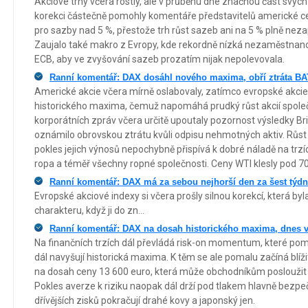
Akciové trhy včera rostly, ale v průběhu dne značnou část svýc
korekci částečně pomohly komentáře představitelů americké centr
pro sazby nad 5 %, přestože trh růst sazeb ani na 5 % plně nez
Zaujalo také makro z Evropy, kde rekordně nízká nezaměstnano
ECB, aby ve zvyšování sazeb prozatím nijak nepolevovala.
Ranní komentář: DAX dosáhl nového maxima, obří ztráta BA
Americké akcie včera mírně oslabovaly, zatímco evropské akcie
historického maxima, čemuž napomáhá prudký růst akcií spole
korporátních zpráv včera určitě upoutaly pozornost výsledky Br
oznámilo obrovskou ztrátu kvůli odpisu nehmotných aktiv. Růs
pokles jejich výnosů nepochybně přispívá k dobré náladě na tr
ropa a téměř všechny ropné společnosti. Ceny WTI klesly pod 70
Ranní komentář: DAX má za sebou nejhorší den za šest týdn
Evropské akciové indexy si včera prošly silnou korekcí, která byl
charakteru, když ji do zn...
Ranní komentář: DAX na dosah historického maxima, dnes 
Na finančních trzích dál převládá risk-on momentum, které pom
dál navyšují historická maxima. K těm se ale pomalu začíná blíži
na dosah ceny 13 600 euro, která může obchodníkům posloužit n
Pokles averze k riziku naopak dál drží pod tlakem hlavně bezpeč
dřívějších zisků pokračují drahé kovy a japonský jen.