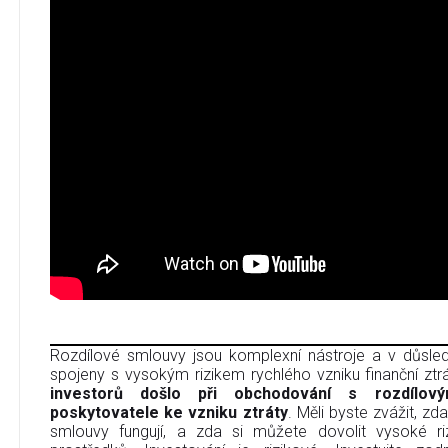
Rozdílové smlouvy jsou komplexní nástroje a v důsledk
spojeny s vysokým rizikem rychlého vzniku finanční ztr
investorů došlo při obchodování s rozdílov
poskytovatele ke vzniku ztráty
. Měli byste zvážit, zd
smlouvy fungují, a zda si můžete dovolit vysoké riz