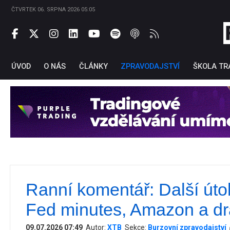
ČTVRTEK 06. SRPNA 2026 05:05
ÚVOD
O NÁS
ČLÁNKY
ZPRAVODAJSTVÍ
ŠKOLA TR
Ranní komentář: Další útok
Ti
Fed minutes, Amazon a dr
09.07.2026 07:49
Autor:
XTB
Sekce:
Burzovní zpravodajství