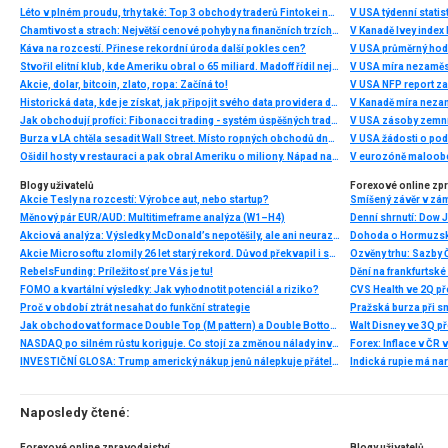
Léto v plném proudu, trhy také: Top 3 obchody traderů Fintokei na indexech a zlatě
V USA týdenní statist
Chamtivost a strach: Největší cenové pohyby na finančních trzích (červenec 2026)
V Kanadě Ivey index
Káva na rozcestí. Přinese rekordní úroda další pokles cen?
V USA průměrný hod
Stvořil elitní klub, kde Ameriku obral o 65 miliard. Madoff řídil největší Ponzi dějin
V USA míra nezaměs
Akcie, dolar, bitcoin, zlato, ropa: Začíná to!
V USA NFP report z
Historická data, kde je získat, jak připojit svého data providera do MultiCharts a proč je budeme potřebovat? (4. díl)
V Kanadě míra neza
Jak obchodují profíci: Fibonacci trading - systém úspěšných traderů
V USA zásoby zemní
Burza v LA chtěla sesadit Wall Street. Místo ropných obchodů dnes místem duní basy
V USA žádosti o po
Ošidil hosty v restauraci a pak obral Ameriku o miliony. Nápad na obří podvod dostal Ponzi náhodou
V eurozóně maloobc
Blogy uživatelů
Forexové online zp
Akcie Tesly na rozcestí: Výrobce aut, nebo startup?
Smíšený závěr v zá
Měnový pár EUR/AUD: Multitimeframe analýza (W1–H4)
Akciová analýza: Výsledky McDonald’s nepotěšily, ale ani neurazily. Jakou vizi společnost prezentovala?
Dohoda o Hormuzské
Akcie Microsoftu zlomily 26 let starý rekord. Důvod překvapil i samotné investory
RebelsFunding: Príležitosť pre Vás je tu!
FOMO a kvartální výsledky: Jak vyhodnotit potenciál a riziko?
Proč v období ztrát nesahat do funkční strategie
Pražská burza při s
Jak obchodovat formace Double Top (M pattern) a Double Bottom (W pattern)
NASDAQ po silném růstu koriguje. Co stojí za změnou nálady investorů?
INVESTIČNÍ GLOSA: Trump americký nákup jenů nálepkuje přátelstvím. Pravda je jinde
Naposledy čtené:
Forexové online zpravodajství
Blogy uživatelů