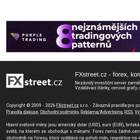
FXstreet.cz - forex, ko
Nezávislý investiční server zaměř
Vzdělávací články, cenové grafy,
Copyright © 2009 - 2026
FXstreet.cz
s.r.o. - Závazná pravidla pro p
Pravidla diskuse
,
Obchodní podmínky
,
Reklama/Advertising
,
RSS
,
Vý
Hlavní světové měny jsou americký dolar (USD), euro (EUR), britská 
světě, na kterém se obchoduje s měnami. Forex nemá žádné centrál
obchodník na forexu, který vydělává na pohyb měn, respektive na v