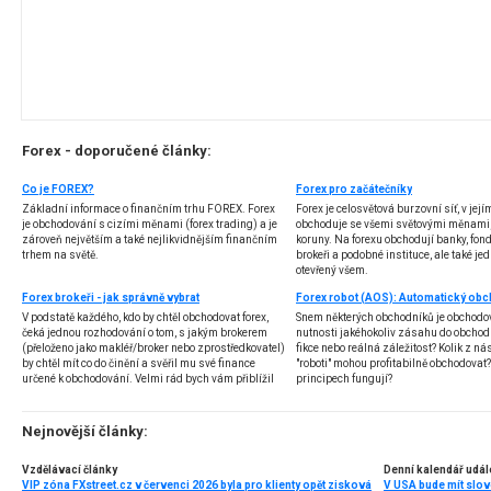
Forex - doporučené články:
Co je FOREX?
Forex pro začátečníky
Základní informace o finančním trhu FOREX. Forex
Forex je celosvětová burzovní síť, v jej
je obchodování s cizími měnami (forex trading) a je
obchoduje se všemi světovými měnami,
zároveň největším a také nejlikvidnějším finančním
koruny. Na forexu obchodují banky, fondy
trhem na světě.
brokeři a podobné instituce, ale také jedn
otevřený všem.
Forex brokeři - jak správně vybrat
V podstatě každého, kdo by chtěl obchodovat forex,
Snem některých obchodníků je obchodo
čeká jednou rozhodování o tom, s jakým brokerem
nutnosti jakéhokoliv zásahu do obchod
(přeloženo jako makléř/broker nebo zprostředkovatel)
fikce nebo reálná záležitost? Kolik z nás
by chtěl mít co do činění a svěřil mu své finance
"roboti" mohou profitabilně obchodovat
určené k obchodování. Velmi rád bych vám přiblížil
principech fungují?
problematiku výběru brokera, rozdíl mezi
jednotlivými typy brokerů a v neposlední řadě uvedu
několik příkladů nejznámějších z nich.
Nejnovější články:
Vzdělávací články
Denní kalendář udál
VIP zóna FXstreet.cz v červenci 2026 byla pro klienty opět zisková
V USA bude mít slo