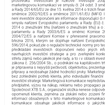
prostředků. Investování je rizikové. Investujte zo
marketingovou komunikací ve smyslu čl. 24 odst. 3 sm
a Rady 2014/65/EU ze dne 15. května 2014 o trzích finan
směrnice 2002/92/ES a směrnice 2011/61/EU (MiFID I
není investiční doporučení ani informace doporučující či na
smyslu nařízení Evropského parlamentu a Rady (EU) č
2014 o zneužívání trhu (nařízení o zneužívání trhu) a 
parlamentu a Rady 2003/6/ES a směrnic Komise 2
2004/72/ES a nařízení Komise v přenesené pravomo
března 2016, kterým se doplňuje nařízení Evropskéh
596/2014, pokud jde o regulační technické normy pro tec
předkládání investičních doporučení nebo jiných in
navrhujících investiční strategie a pro zveřejnění ko
střetu zájmů nebo jakékoli jiné rady, a to i v oblasti inve
zákona č. 256/2004 Sb., o podnikání na kapitálovém t
je připravena s nejvyšší pečlivostí, objektivitou, prezent
přípravy a neobsahuje žádné hodnotící prvky. Marketin
bez zohlednění potřeb klienta, jeho individuální finanční
investiční strategii. Marketingová komunikace nepředstavu
předplatné, výzvu na nákup, reklamu nebo propagaci jak
Společnost XTB S.A., organizační složka nenese odpověd
opomenutí klienta, zejména za získání nebo zcizení fi
informací obsažených v této marketingové komunikaci
komunikace obsahuje jakékoli informace o jakýchko