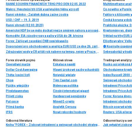
RANNÍ SOUHRN FINANČNÍCH TRHŮ PRO DEN 02.05.2022
Multitimeframe ana
Makro: Hypoteční trh USA v uplynulém týdnu vzrostl
Co nového v Purple
Ranní okénko - Začátek dubna začne zostra
Faktory s klíčovým 
USD / CHF – 19. 3. 2019
Česká koruna v do
Ranní shrnutí (02.03.2023)
Praktická ukázka: D
Americké HDP by se mělo dočkat revize směrem nahoru a prospět dolaru
Kryptoměny vs. digi
Komodity: EIA zásoby ropy a paliv v USA do 28. března
Výhľad na trhy EUR
Forex: Zářijové zasedání ČNB nepřekvapilo
Doporučení pro obchodování a analýza EUR/USD ze dne 26. září. Euro zpomaluje, a to už je dobré znamení
🔴 Kopírujte úspěšné
Zdražování vody v ČR příští rok nabere na tempu, nejen v Praze, některá města zvažují zastropování její ceny. Důraz na šetření vodou lze čekat spíše od žen než od mužů
Forex slovník pojmů
Klíčová slova
Tradingové analýzy 
Operativní marže
Eskalace napětí
Rusko asi překoná Au
Dollar Cost Averaging
Hlavní úrokové sazby v Austrálii
Théta (opční list)
Nejvyšší výplaty
Index Russell 2000 -
Chop
Tým Capital.com
Swingové obchodová
Půjčky, výpůjčky
Bidenova politika
Intradenní Price Act
Představenstvo
Čínský internetový gigant
Intradenní Price Ac
Přijetí zisku
Hardwarové peněženky
Forex: Koruna dnes o
Put opce
Mined E-crypto
Intradenní obchodo
Přímá banka
Analytik Cyrrusu
Bitcoin poprvé přek
IFRS
Nové rekordní hodnoty
Reuters: USA připra
Odborná literatura
Odborné kurzy a se
Kniha "FOREX – Ziskové intradenní a swingové obchodní strategie" od Kathy Lien vychází v češtině!
Jak vytvářet ziskov