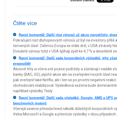
Sdílení článku:
Čtěte více
Ranní komentář: Další růst výnosů už akcie nevydržely, dne
Pokračující růst dluhopisových výnosů už byl na investory příliš 
červených čísel. Zatímco Evropa se stále drží, v USA ztrácely hl
Dvouleté výnosy totiž v USA šplhají zpět ke 4,7 % a desetileté se 
Ranní komentář: Další sada korporátních výsledků, trhy zůstá
propouštět
Akciové trhy si včera své pozice podržely a zůstávají i nadále sta
banky (BAC, GS), jejichž akcie ale na zveřejnění nových čísel re
pak zveřejnil také Netflix, ale i ten se po prvotní negativní reak
obchodování stabilizoval. Výsledková sezóna bude dominantním
například výsledky Tesly.
Ranní komentář: Další sada výsledků, Google, AMD a UPS 
benzínových motorů
Včerejší seance přinesla hned několik důležitých korporátních vý
třeba Microsoft a Google a přestože výsledky v obou případech