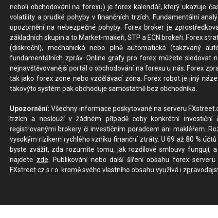
neboli obchodování na forexu) je forex kalendář, který ukazuje č
volatility a prudké pohyby v finančních trzích. Fundamentální ana
upozornění na nebezpečné pohyby. Forex broker je zprostředkov
základních skupin a to Market-makeři, STP a ECN brokeři. Forex stra
(diskreční), mechanická nebo plně automatická (takzvaný aut
fundamentálních zpráv. Online grafy pro forex můžete sledovat na 
nejnavštěvovanější portál o obchodování na forexu u nás. Forex zprav
tak jako forex zone nebo vzdělávací zóna. Forex robot je jiný náz
takovýto systém pak obchoduje samostatně bez obchodníka.
Upozornění:
Všechny informace poskytované na serveru FXstreet.cz
trzích a neslouží v žádném případě coby konkrétní investiční č
registrovanými brokery či investičním poradcem ani makléřem. Rozd
vysokým rizikem rychlého vzniku finanční ztráty. U 69 až 80 % účtů 
byste zvážit, zda rozumíte tomu, jak rozdílové smlouvy fungují, a
najdete
zde
. Publikování nebo další šíření obsahu forex serveru
FXstreet.cz s.r.o. kromě svého vlastního obsahu využívá i zpravodajs