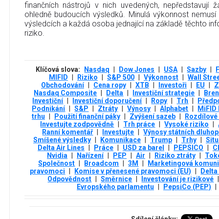
finančních nástrojů v nich uvedených, nepředstavují
ohledně budoucích výsledků. Minulá výkonnost nemusí
výsledcích a každá osoba jednající na základě těchto info
riziko.
Klíčová slova:
Nasdaq
|
Dow Jones
|
USA
|
Sazby
|
MIFID
|
Riziko
|
S&P 500
|
Výkonnost
|
Wall Stre
Obchodování
|
Cena ropy
|
XTB
|
Investoři
|
EU
|
Z
Nasdaq Composite
|
Delta
|
Investiční strategie
|
Bren
Investiční
|
Investiční doporučení
|
Ropy
|
Trh
|
Předp
Podnikání
|
S&P
|
Ztráty
|
Výnosy
|
Alphabet
|
MiFID 
trhu
|
Použití finanční páky
|
Zvýšení sazeb
|
Rozdílové
Investujte zodpovědně
|
Trh práce
|
Vysoké riziko
|
Ranní komentář
|
Investujte
|
Výnosy státních dluhop
Smíšené výsledky
|
Komunikace
|
Trump
|
Trhy
|
Sit
Delta Air Lines
|
Práce
|
USD za barel
|
PEPSICO
|
C
Nvidia
|
Nařízení
|
PEP
|
Air
|
Riziko ztráty
|
Tok
Společnost
|
Broadcom
|
3М
|
Marketingová komun
pravomoci
|
Komise v přenesené pravomoci (EU)
|
Delta
Odpovědnost
|
Směrnice
|
Investování je rizikové
Evropského parlamentu
|
PepsiCo (PEP)
|