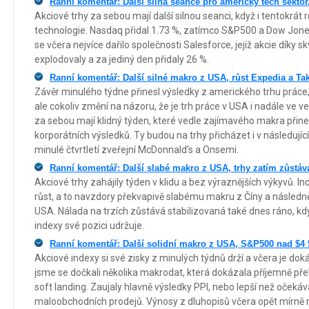
Ranní komentář: Další silná seance pro americký tech sektor
Akciové trhy za sebou mají další silnou seanci, když i tentokrát 
technologie. Nasdaq přidal 1.73 %, zatímco S&P500 a Dow Jones 
se včera nejvíce dařilo společnosti Salesforce, jejíž akcie dí
explodovaly a za jediný den přidaly 26 %.
Ranní komentář: Další silné makro z USA, růst Expedia a Ta
Závěr minulého týdne přinesl výsledky z amerického trhu práce,
ale cokoliv změní na názoru, že je trh práce v USA i nadále ve v
za sebou mají klidný týden, které vedle zajímavého makra přines
korporátních výsledků. Ty budou na trhy přicházet i v následujíc
minulé čtvrtletí zveřejní McDonnald’s a Onsemi.
Ranní komentář: Další slabé makro z USA, trhy zatím zůstáva
Akciové trhy zahájily týden v klidu a bez výraznějších výkyvů. I
růst, a to navzdory překvapivě slabému makru z Číny a násled
USA. Nálada na trzích zůstává stabilizovaná také dnes ráno, kdy
indexy své pozici udržuje.
Ranní komentář: Další solidní makro z USA, S&P500 nad $4 
Akciové indexy si své zisky z minulých týdnů drží a včera je doká
jsme se dočkali několika makrodat, která dokázala příjemně pře
soft landing. Zaujaly hlavně výsledky PPI, nebo lepší než oček
maloobchodních prodejů. Výnosy z dluhopisů včera opět mírně ro