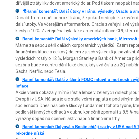
dřívější ztráty likvidovat americký dolar. Pod tlakem naopak i na
🎥Ranní komentář: Další útoky v Íránu, výsledky Oraclu a am
Donald Trump opět pohrozil Íránu, že pokud nedojde k uzavření
další útoky. Ve včerejším aftermarketu Oracle zveřejnil své výsl
klesly o 10 %. Zveřejněna byla také americká inflace CPI, která 
Ranní komentář: Další výsledky amerických bank, Microsoft z
Máme za sebou sérii dalších korporátních výsledků. Zatím repor
finanční instituce a celkový dojem z jejich výsledků je pozitivn
výsledcích rostly o 12 %, Morgan Stanley a Bank of America při
sezóna bude v centru dění také dnes, kdy svá čísla za 2Q nab
Sachs, Netflix, nebo Tesla.
Ranní komentář: Další z členů FOMC mluvil o možnosti zvýš
inflace
Akcie včera dokázaly mírně růst a lehce v zelených číslech jsou
Evropě i v USA. Nálada je ale stále velmi napjatá a pod silným 
společností. Dnes nás čeká klíčový fundament tohoto týdne, kte
podle většinových odhadů v dubnu konečně zpomalit z 8.5 % na 
výrazný dopad na ocenění aktiv napříč finančními trhy.
Ranní komentář: Dalyová a Bostic chtějí sazby v USA nad 5
rekordně nízká