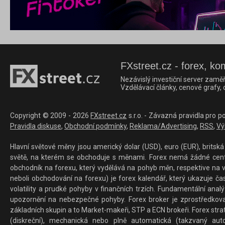
FXstreet.cz - forex, ko
Nezávislý investiční server zaměř
Vzdělávací články, cenové grafy,
Copyright © 2009 - 2026
FXstreet.cz
s.r.o. - Závazná pravidla pro p
Pravidla diskuse
,
Obchodní podmínky
,
Reklama/Advertising
,
RSS
,
Vý
Hlavní světové měny jsou americký dolar (USD), euro (EUR), britská 
světě, na kterém se obchoduje s měnami. Forex nemá žádné centrál
obchodník na forexu, který vydělává na pohyb měn, respektive na v
neboli obchodování na forexu) je forex kalendář, který ukazuje č
volatility a prudké pohyby v finančních trzích. Fundamentální ana
upozornění na nebezpečné pohyby. Forex broker je zprostředkov
základních skupin a to Market-makeři, STP a ECN brokeři. Forex stra
(diskreční), mechanická nebo plně automatická (takzvaný aut