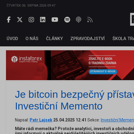
ČTVRTEK 06. SRPNA 2026 09:47
ÚVOD
O NÁS
ČLÁNKY
ZPRAVODAJSTVÍ
ŠKOLA TR
Je bitcoin bezpečný přístav
Investiční Memento
Napsal:
Petr Lajsek
25.04.2025 12:41
Sekce:
Investiční Memen
Máte rádi memečka? Protože analytici, investoři a obchodní
jimi informují o aktuálně nejdůležitějších investičních událo