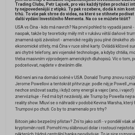
Trading Clubu, Petr Lajsek, pro vás každý týden prochází int
ty nejpovedenější z vtípků. Ty pak rozebere, dodá k nim kont
trhů. To vše pak shrne do videa, na které se stihnete podíva
další vydání Investičního Mementa. Na co se můžete těšit?
USA vs Čína - kdo má navrch? Na první pohled to vypadá jasně - 
naopak, takže by teoreticky měly mít v rukávu větší daňové tru
znamená spíš závislost - americké regály jsou plné čínského zbo
ekonomické střety, má Čína v ruce silné karty. Ovládá klíčové s
ani chytré telefony, ani vojenské technologie, a kdyby chtěla, 
třeba masivním výprodejem amerických dluhopisů. Víc o tom, 
podceňovat, najdete v dnešním díle.
Klid není ani na domácí scéně v USA. Donald Trump znovu rozjížd
Jerome Powellovi a tentokrát přitvrzuje: podle něj je Powell „ma
nechce snižovat sazby, i když ceny energií a vajec (ano, i vajec!) 
znervózňuje - Fed má být nezávislý, ale Trump by Powella nejr
reality show. Mluví se o náhradě v podobě Kevina Warsha, který F
Trumpovi po chuti. Co by to znamenalo pro trhy?
Bitcoin jako bezpečný přístav? Zní to jako scifi - v pondělí však a
kryptoměn rostl. Pomohl mu slábnoucí dolar i rostoucí nejistota 
některých žádná centrální banka neovlivňuje. To je sice rozporup