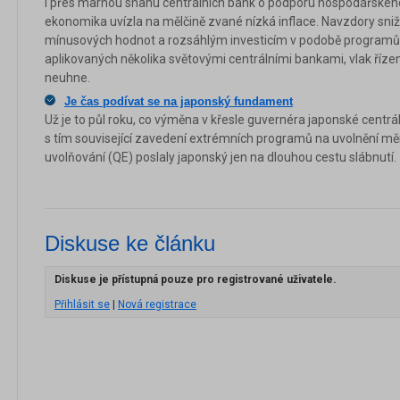
I přes marnou snahu centrálních bank o podporu hospodářského
ekonomika uvízla na mělčině zvané nízká inflace. Navzdory sni
mínusových hodnot a rozsáhlým investicím v podobě programů 
aplikovaných několika světovými centrálními bankami, vlak řízený 
neuhne.
Je čas podívat se na japonský fundament
Už je to půl roku, co výměna v křesle guvernéra japonské centrá
s tím související zavedení extrémních programů na uvolnění měno
uvolňování (QE) poslaly japonský jen na dlouhou cestu slábnutí.
Diskuse ke článku
Diskuse je přístupná pouze pro registrované uživatele.
Přihlásit se
|
Nová registrace