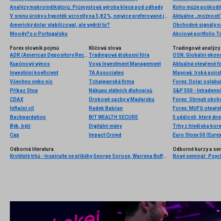
Analýzy makroindikátorů: Průmyslová výroba klesá pod odhady
Koho může poškodit 
V srpnu úroky u hypoték vzrostly na 5,82 %, nejvíce preferované jsou stále pětileté fixace sazeb
Aktuálne „možnosti
Americký dolar stabilizoval, ale vydrží to?
Moody?s o Portugalsku
Forex slovník pojmů
Klíčová slova
Tradingové analýzy 
ADR (American Depository Receipt)
Tradingová diskusní fóra
Kupónový výnos
Voya Investment Management
Aktuálně otevřené f
Investiční koeficient
TA Associates
Všechno nebo nic
Tchajwanská firma
Příkaz Stop
Nákupu státních dluhopisů
S&P 500 - Intradenn
CDAX
Úrokové sazby v Maďarsku
Forex: Shrnutí obc
Inflační cíl
Radek Babčan
Forex: MUFG otevře
Backwardation
BIT WEALTH SECURE
5 událostí, které dn
Býk, býčí
Digitální měny
Trhy z hlediska kore
Cap
Impact Crowd
Euro Stoxx 50 (Eurex
Odborná literatura
Odborné kurzy a se
Krotitelé trhů - Inspirujte se příběhy George Sorose, Warrena Buffetta a Paula Volckera