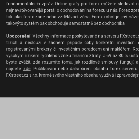
fundamentálních zpráv. Online grafy pro forex můžete sledovat na 
nejnavštěvovanější portál o obchodování na forexu u nás. Forex zprav
tak jako forex zone nebo vzdělávací zóna. Forex robot je jiný náz
takovýto systém pak obchoduje samostatně bez obchodníka.
Upozornění:
Všechny informace poskytované na serveru FXstreet.cz
trzích a neslouží v žádném případě coby konkrétní investiční č
registrovanými brokery či investičním poradcem ani makléřem. Rozd
vysokým rizikem rychlého vzniku finanční ztráty. U 69 až 80 % účtů 
byste zvážit, zda rozumíte tomu, jak rozdílové smlouvy fungují, a
najdete
zde
. Publikování nebo další šíření obsahu forex serveru
FXstreet.cz s.r.o. kromě svého vlastního obsahu využívá i zpravodajs