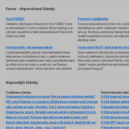
Forex - doporučené články:
Co je FOREX?
Forex pro začátečníky
Základní informace o finančním trhu FOREX. Forex
Forex je celosvětová burzovní síť, v jej
je obchodování s cizími měnami (forex trading) a je
obchoduje se všemi světovými měnami,
zároveň největším a také nejlikvidnějším finančním
koruny. Na forexu obchodují banky, fondy
trhem na světě.
brokeři a podobné instituce, ale také jedn
otevřený všem.
Forex brokeři - jak správně vybrat
V podstatě každého, kdo by chtěl obchodovat forex,
Snem některých obchodníků je obchodo
čeká jednou rozhodování o tom, s jakým brokerem
nutnosti jakéhokoliv zásahu do obchod
(přeloženo jako makléř/broker nebo zprostředkovatel)
fikce nebo reálná záležitost? Kolik z nás
by chtěl mít co do činění a svěřil mu své finance
"roboti" mohou profitabilně obchodovat
určené k obchodování. Velmi rád bych vám přiblížil
principech fungují?
problematiku výběru brokera, rozdíl mezi
jednotlivými typy brokerů a v neposlední řadě uvedu
několik příkladů nejznámějších z nich.
Nejnovější články:
Vzdělávací články
Denní kalendář udál
Očekávaná hodnota prop výzvy: Kdy se nákup challenge vyplatí?
V USA bude mít slo
VIP zóna FXstreet.cz v červenci 2026 byla pro klienty opět zisková
V USA týdenní statist
Léto v plném proudu, trhy také: Top 3 obchody traderů Fintokei na indexech a zlatě
V Kanadě Ivey index
Chamtivost a strach: Největší cenové pohyby na finančních trzích (červenec 2026)
V USA průměrný hod
Káva na rozcestí. Přinese rekordní úroda další pokles cen?
V USA míra nezaměs
Stvořil elitní klub, kde Ameriku obral o 65 miliard. Madoff řídil největší Ponzi dějin
V USA NFP report z
Akcie, dolar, bitcoin, zlato, ropa: Začíná to!
V Kanadě míra neza