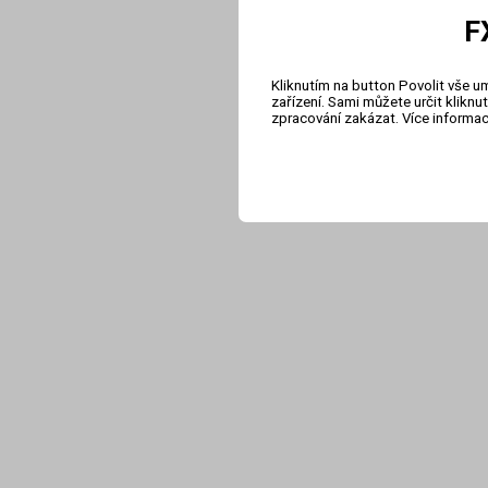
F
Kliknutím na button Povolit vše u
zařízení. Sami můžete určit klikn
zpracování zakázat. Více informa