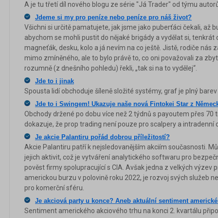
A je tu třetí díl nového blogu ze série "Já Trader" od týmu auto
Jdeme si my pro peníze nebo peníze pro náš život?
Všichni si určitě pamatujete, jak jsme jako puberťáci čekali, až
abychom se mohli pustit do nějaké brigády a vydělat si, tenkrát
magneťák, desku, kolo a já nevím na co ještě. Jistě, rodiče nás 
mimo zmíněného, ale to bylo právě to, co oni považovali za zby
rozumně (z dnešního pohledu) řekli, „tak si na to vydělej“.
Jde to i jinak
Spousta lidí obchoduje šíleně složité systémy, graf je plný bare
Jde to i Swingem! Ukazuje naše nová Fintokei Star z Němec
Obchody držené po dobu více než 2 týdnů s payoutem přes 70 t
dokazuje, že prop trading není pouze pro scalpery a intradenní
Je akcie Palantiru pořád dobrou příležitostí?
Akcie Palantiru patří k nejsledovanějším akciím současnosti. Může
jejich aktivit, což je vytváření analytického softwaru pro bezpeč
pověst firmy spolupracující s CIA. Avšak jedna z velkých výzev p
americkou burzu v polovině roku 2022, je rozvoj svých služeb n
pro komerční sféru.
Je akciová party u konce? Aneb aktuální sentiment americk
Sentiment amerického akciového trhu na konci 2. kvartálu připo