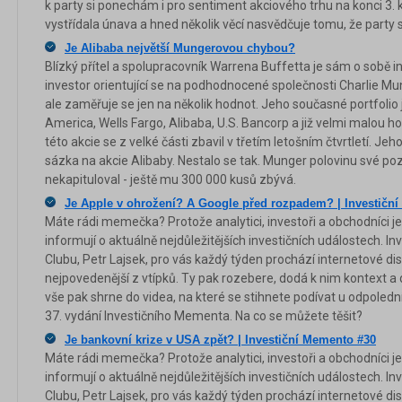
k party si ponechám i pro sentiment akciového trhu na konci 3. 
vystřídala únava a hned několik věcí nasvědčuje tomu, že party s
Je Alibaba největší Mungerovou chybou?
Blízký přítel a spolupracovník Warrena Buffetta je sám o sobě i
investor orientující se na podhodnocené společnosti Charlie Mu
ale zaměřuje se jen na několik hodnot. Jeho současné portfolio 
America, Wells Fargo, Alibaba, U.S. Bancorp a již velmi mal
této akcie se z velké části zbavil v třetím letošním čtvrtletí. Je
sázka na akcie Alibaby. Nestalo se tak. Munger polovinu své poz
nekapituloval - ještě mu 300 000 kusů zbývá.
Je Apple v ohrožení? A Google před rozpadem? | Investičn
Máte rádi memečka? Protože analytici, investoři a obchodníci je
informují o aktuálně nejdůležitějších investičních událostech. In
Clubu, Petr Lajsek, pro vás každý týden prochází internetové dis
nejpovedenější z vtípků. Ty pak rozebere, dodá k nim kontext a 
vše pak shrne do videa, na které se stihnete podívat u odpolední
37. vydání Investičního Mementa. Na co se můžete těšit?
Je bankovní krize v USA zpět? | Investiční Memento #30
Máte rádi memečka? Protože analytici, investoři a obchodníci je
informují o aktuálně nejdůležitějších investičních událostech. In
Clubu, Petr Lajsek, pro vás každý týden prochází internetové dis