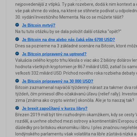
nejpovedenější z vtípků. Ty pak rozebere, dodá k nim kontext a 
vše pak shrne do videa, na které se stihnete podívat u odpolední
30. vydání Investičního Mementa. Na co se můžete těšit?
Je Bitcoin mrtvý?
Na tu tuto otázku by se dala položit další otázka "opět?"
Je Bitcoin na dne alebo nás čaká ešte 6700 USD?
Dnes sa pozrieme na 3 základné scenáre na Bitcoin, ktoré mô
Je Bitcoin pripravený na uptrend?
Valuácia celého krypto trhu klesla o viac ako 2 bilióny dolárov l
hodnota všetkých kryptomien je 867 miliárd USD, zatiaľ čo sam
veľkosti 332 miliárd USD. Príchod nového roka rozbieha debaty o
Je Bitcoin pripravený na 30 000 USD?
Bitcoin zaznamenal najväčší týždenný nárast za takmer dva roky
týždeň, čím priniesol dlho očakávanú úľavu (relief rally). Investor
zima (známa ako crypto winter) skončila. Ale je to naozaj tak?
Je brexit započítaný v kurzu libry?
Březen 2019 měl být tím rozhodným okamžikem, kdy se cesty Ve
rozdělí, a uvrhne obchod mezi ostrovy a kontinentální Evropou d
důsledky pro britskou ekonomiku i libru. I přes značnou nepřehl
londýnského parlamentu však volatilita na libře zůstává nízká