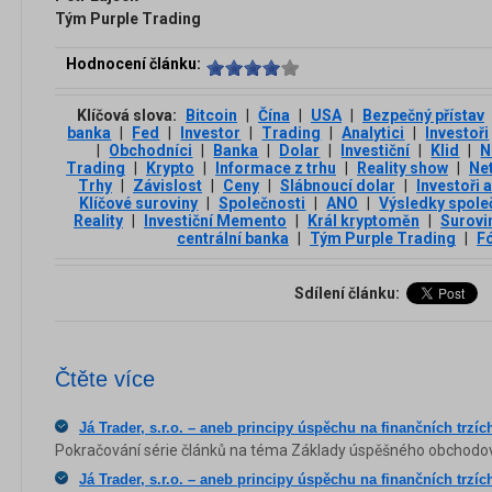
Tým Purple Trading
Hodnocení článku:
Klíčová slova:
Bitcoin
|
Čína
|
USA
|
Bezpečný přístav
banka
|
Fed
|
Investor
|
Trading
|
Analytici
|
Investoři
|
Obchodníci
|
Banka
|
Dolar
|
Investiční
|
Klid
|
N
Trading
|
Krypto
|
Informace z trhu
|
Reality show
|
Net
Trhy
|
Závislost
|
Ceny
|
Slábnoucí dolar
|
Investoři 
Klíčové suroviny
|
Společnosti
|
ANO
|
Výsledky spole
Reality
|
Investiční Memento
|
Král kryptoměn
|
Surovi
centrální banka
|
Tým Purple Trading
|
F
Sdílení článku:
Čtěte více
Já Trader, s.r.o. – aneb principy úspěchu na finančních trzíc
Pokračování série článků na téma Základy úspěšného obchodov
Já Trader, s.r.o. – aneb principy úspěchu na finančních trzíc