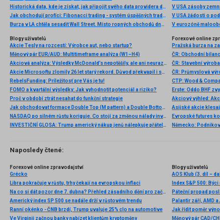
Historická data, kde je získat, jak připojit svého data providera do MultiCharts a proč je budeme potřebovat? (4. díl)
V USA zásoby zemní
Jak obchodují profíci: Fibonacci trading - systém úspěšných traderů
V USA žádosti o po
Burza v LA chtěla sesadit Wall Street. Místo ropných obchodů dnes místem duní basy
V eurozóně maloobc
Blogy uživatelů
Forexové online zp
Akcie Tesly na rozcestí: Výrobce aut, nebo startup?
Pražská burza na za
Měnový pár EUR/AUD: Multitimeframe analýza (W1–H4)
Akciová analýza: Výsledky McDonald’s nepotěšily, ale ani neurazily. Jakou vizi společnost prezentovala?
ČR: Stavební výroba
Akcie Microsoftu zlomily 26 let starý rekord. Důvod překvapil i samotné investory
RebelsFunding: Príležitosť pre Vás je tu!
FOMO a kvartální výsledky: Jak vyhodnotit potenciál a riziko?
Proč v období ztrát nesahat do funkční strategie
Jak obchodovat formace Double Top (M pattern) a Double Bottom (W pattern)
NASDAQ po silném růstu koriguje. Co stojí za změnou nálady investorů?
Evropské futures kon
INVESTIČNÍ GLOSA: Trump americký nákup jenů nálepkuje přátelstvím. Pravda je jinde
Naposledy čtené:
Forexové online zpravodajství
Blogy uživatelů
Grécko
AOS Klub (3. díl – d
Libra pokračuje v růstu, trhy čekají na evropskou inflaci
Index S&P 500: Býci
Na co si dát pozor dne 7. dubna? Přehled zásadního dění pro začátečníky
Páteční propad posl
Americký index SP 500 se nadále drží v růstovém trendu
Ranní okénko - ČNB brzdí, Trump uvaluje 25% clo na automotive
Jak řídit poměr výno
Ve Virginii začnou banky nabízet klientům kryptoměny
Měnový pár CAD/CHF