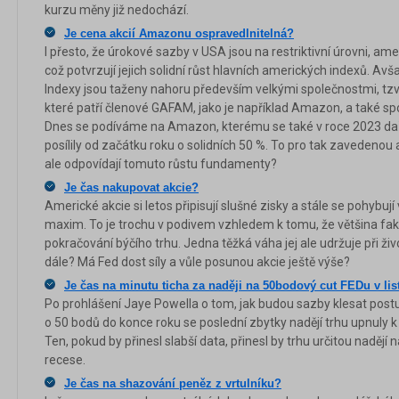
kurzu měny již nedochází.
Je cena akcií Amazonu ospravedlnitelná?
I přesto, že úrokové sazby v USA jsou na restriktivní úrovni, a
což potvrzují jejich solidní růst hlavních amerických indexů. Avš
Indexy jsou taženy nahoru především velkými společnostmi, tz
které patří členové GAFAM, jako je například Amazon, a také spo
Dnes se podíváme na Amazon, kterému se také v roce 2023 da
posílily od začátku roku o solidních 50 %. To pro tak zavedeno
ale odpovídají tomuto růstu fundamenty?
Je čas nakupovat akcie?
Americké akcie si letos připisují slušné zisky a stále se pohybují 
maxim. To je trochu v podivem vzhledem k tomu, že většina fakt
pokračování býčího trhu. Jedna těžká váha jej ale udržuje při živ
dále? Má Fed dost síly a vůle posunou akcie ještě výše?
Je čas na minutu ticha za naději na 50bodový cut FEDu v li
Po prohlášení Jaye Powella o tom, jak budou sazby klesat postu
o 50 bodů do konce roku se poslední zbytky nadějí trhu upnuly k
Ten, pokud by přinesl slabší data, přinesl by trhu určitou nadějí
recese.
Je čas na shazování peněz z vrtulníku?