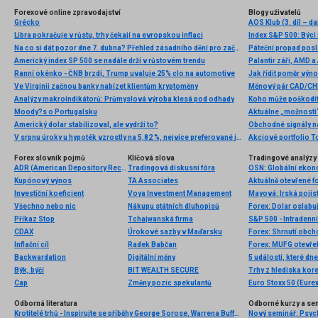
Forexové online zpravodajství
Blogy uživatelů
Grécko
AOS Klub (3. díl – d
Libra pokračuje v růstu, trhy čekají na evropskou inflaci
Index S&P 500: Býci
Na co si dát pozor dne 7. dubna? Přehled zásadního dění pro začátečníky
Páteční propad posl
Americký index SP 500 se nadále drží v růstovém trendu
Ranní okénko - ČNB brzdí, Trump uvaluje 25% clo na automotive
Jak řídit poměr výno
Ve Virginii začnou banky nabízet klientům kryptoměny
Měnový pár CAD/CHF
Analýzy makroindikátorů: Průmyslová výroba klesá pod odhady
Koho může poškodit 
Moody?s o Portugalsku
Aktuálne „možnosti
Americký dolar stabilizoval, ale vydrží to?
V srpnu úroky u hypoték vzrostly na 5,82 %, nejvíce preferované jsou stále pětileté fixace sazeb
Forex slovník pojmů
Klíčová slova
Tradingové analýzy 
ADR (American Depository Receipt)
Tradingová diskusní fóra
Kupónový výnos
TA Associates
Aktuálně otevřené f
Investiční koeficient
Voya Investment Management
Všechno nebo nic
Nákupu státních dluhopisů
Příkaz Stop
Tchajwanská firma
S&P 500 - Intradenn
CDAX
Úrokové sazby v Maďarsku
Forex: Shrnutí obc
Inflační cíl
Radek Babčan
Forex: MUFG otevře
Backwardation
Digitální měny
5 událostí, které dn
Býk, býčí
BIT WEALTH SECURE
Trhy z hlediska kore
Cap
Změny pozic spekulantů
Euro Stoxx 50 (Eurex
Odborná literatura
Odborné kurzy a se
Krotitelé trhů - Inspirujte se příběhy George Sorose, Warrena Buffetta a Paula Volckera