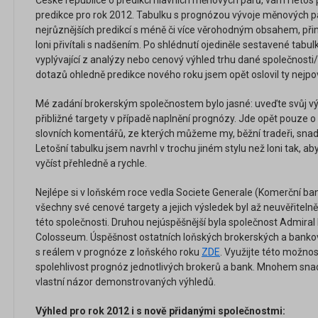
České republice o predikci hlavních měnových párů, vám i letos
predikce pro rok 2012. Tabulku s prognózou vývoje měnových p
nejrůznějších predikcí s méně či více věrohodným obsahem, přin
loni přivítali s nadšením. Po shlédnutí ojediněle sestavené tabu
vyplývající z analýzy nebo cenový výhled trhu dané společnosti/
dotazů ohledně predikce nového roku jsem opět oslovil ty nejpov
Mé zadání brokerským společnostem bylo jasné: uveďte svůj vý
přibližné targety v případě naplnění prognózy. Jde opět pouze o
slovních komentářů, ze kterých můžeme my, běžní tradeři, sna
Letošní tabulku jsem navrhl v trochu jiném stylu než loni tak, a
vyčíst přehledně a rychle.
Nejlépe si v loňském roce vedla Societe Generale (Komerční ba
všechny své cenové targety a jejich výsledek byl až neuvěřitelně
této společnosti. Druhou nejúspěšnější byla společnost Admiral 
Colosseum. Úspěšnost ostatních loňských brokerských a banko
s reálem v prognóze z loňského roku
ZDE
. Využijte této možnos
spolehlivost prognóz jednotlivých brokerů a bank. Mnohem snadn
vlastní názor demonstrovaných výhledů.
Výhled pro rok 2012 i s nově přidanými společnostmi: