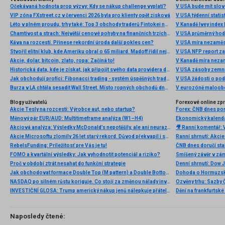
Očekávaná hodnota prop výzvy: Kdy se nákup challenge vyplatí?
V USA bude mít slo
VIP zóna FXstreet.cz v červenci 2026 byla pro klienty opět zisková
V USA týdenní statist
Léto v plném proudu, trhy také: Top 3 obchody traderů Fintokei na indexech a zlatě
V Kanadě Ivey index
Chamtivost a strach: Největší cenové pohyby na finančních trzích (červenec 2026)
V USA průměrný hod
Káva na rozcestí. Přinese rekordní úroda další pokles cen?
V USA míra nezaměs
Stvořil elitní klub, kde Ameriku obral o 65 miliard. Madoff řídil největší Ponzi dějin
V USA NFP report z
Akcie, dolar, bitcoin, zlato, ropa: Začíná to!
V Kanadě míra neza
Historická data, kde je získat, jak připojit svého data providera do MultiCharts a proč je budeme potřebovat? (4. díl)
V USA zásoby zemní
Jak obchodují profíci: Fibonacci trading - systém úspěšných traderů
V USA žádosti o po
Burza v LA chtěla sesadit Wall Street. Místo ropných obchodů dnes místem duní basy
V eurozóně maloobc
Blogy uživatelů
Forexové online zp
Akcie Tesly na rozcestí: Výrobce aut, nebo startup?
Měnový pár EUR/AUD: Multitimeframe analýza (W1–H4)
Ekonomický kalendář
Akciová analýza: Výsledky McDonald’s nepotěšily, ale ani neurazily. Jakou vizi společnost prezentovala?
Akcie Microsoftu zlomily 26 let starý rekord. Důvod překvapil i samotné investory
RebelsFunding: Príležitosť pre Vás je tu!
ČNB dnes doručí sta
FOMO a kvartální výsledky: Jak vyhodnotit potenciál a riziko?
Smíšený závěr v zá
Proč v období ztrát nesahat do funkční strategie
Jak obchodovat formace Double Top (M pattern) a Double Bottom (W pattern)
Dohoda o Hormuzské
NASDAQ po silném růstu koriguje. Co stojí za změnou nálady investorů?
INVESTIČNÍ GLOSA: Trump americký nákup jenů nálepkuje přátelstvím. Pravda je jinde
Naposledy čtené: