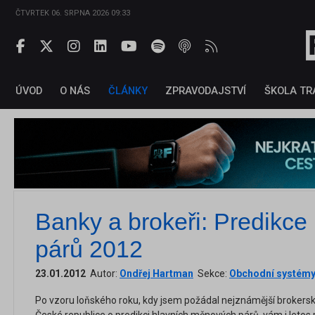
ČTVRTEK 06. SRPNA 2026 09:33
ÚVOD
O NÁS
ČLÁNKY
ZPRAVODAJSTVÍ
ŠKOLA TR
Banky a brokeři: Predikc
párů 2012
23.01.2012
Autor:
Ondřej Hartman
Sekce:
Obchodní systémy
Po vzoru loňského roku, kdy jsem požádal nejznámější brokerské