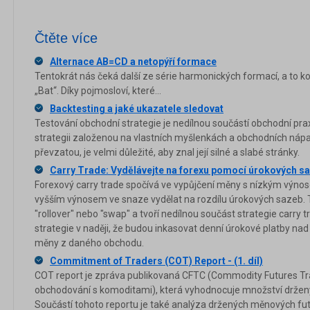
Čtěte více
Alternace AB=CD a netopýří formace
Tentokrát nás čeká další ze série harmonických formací, a to ko
„Bat“. Díky pojmosloví, které...
Backtesting a jaké ukazatele sledovat
Testování obchodní strategie je nedílnou součástí obchodní pra
strategii založenou na vlastních myšlenkách a obchodních nápa
převzatou, je velmi důležité, aby znal její silné a slabé stránky.
Carry Trade: Vydělávejte na forexu pomocí úrokových s
Forexový carry trade spočívá ve vypůjčení měny s nízkým výn
vyšším výnosem ve snaze vydělat na rozdílu úrokových sazeb. 
"rollover" nebo "swap" a tvoří nedílnou součást strategie carry 
strategie v naději, že budou inkasovat denní úrokové platby n
měny z daného obchodu.
Commitment of Traders (COT) Report - (1. díl)
COT report je zpráva publikovaná CFTC (Commodity Futures T
obchodování s komoditami), která vyhodnocuje množství držen
Součástí tohoto reportu je také analýza držených měnových fu