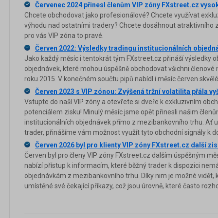
Červenec 2024 přinesl členům VIP zóny FXstreet.cz vyso
Chcete obchodovat jako profesionálové? Chcete využívat exkluz
výhodu nad ostatními tradery? Chcete dosáhnout atraktivního z
pro vás VIP zóna to pravé.
Červen 2022: Výsledky tradingu institucionálních objedn
Jako každý měsíc i tentokrát tým FXstreet.cz přináší výsledky o
objednávek, které mohou úspěšně obchodovat všichni členové na
roku 2015. V konečném součtu pipů nabídl i měsíc červen skvělé
Červen 2023 s VIP zónou: Zvýšená tržní volatilita přála v
Vstupte do naší VIP zóny a otevřete si dveře k exkluzivním obc
potenciálem zisku! Minulý měsíc jsme opět přinesli našim členů
institucionálních objednávek přímo z mezibankovního trhu. Ať 
trader, přinášíme vám možnost využít tyto obchodní signály k do
Červen 2026 byl pro klienty VIP zóny FXstreet.cz další z
Červen byl pro členy VIP zóny FXstreet.cz dalším úspěšným mě
nabízí přístup k informacím, které běžný trader k dispozici nem
objednávkám z mezibankovního trhu. Díky nim je možné vidět, kd
umístěné své čekající příkazy, což jsou úrovně, které často rozh