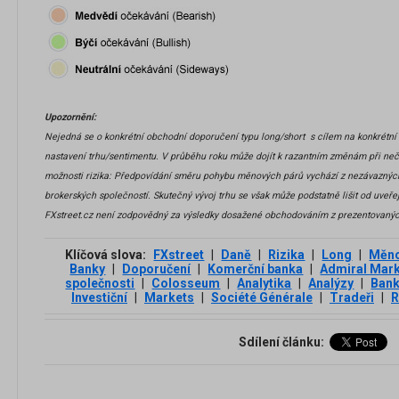
Upozornění:
Nejedná se o konkrétní obchodní doporučení typu long/short s cílem na konkrétní 
nastavení trhu/sentimentu. V průběhu roku může dojít k razantním změnám při ne
možnosti rizika: Předpovídání směru pohybu měnových párů vychází z nezávazných
brokerských společností. Skutečný vývoj trhu se však může podstatně lišit od uveř
FXstreet.cz není zodpovědný za výsledky dosažené obchodováním z prezentovanýc
Klíčová slova:
FXstreet
|
Daně
|
Rizika
|
Long
|
Měno
Banky
|
Doporučení
|
Komerční banka
|
Admiral Mar
společnosti
|
Colosseum
|
Analytika
|
Analýzy
|
Ban
Investiční
|
Markets
|
Société Générale
|
Tradeři
|
Sdílení článku: