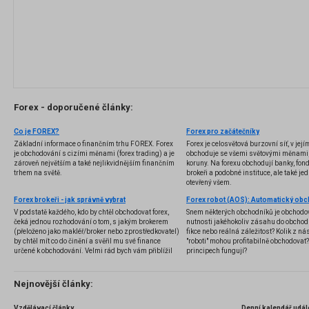
Forex - doporučené články:
Co je FOREX?
Forex pro začátečníky
Základní informace o finančním trhu FOREX. Forex
Forex je celosvětová burzovní síť, v jej
je obchodování s cizími měnami (forex trading) a je
obchoduje se všemi světovými měnami,
zároveň největším a také nejlikvidnějším finančním
koruny. Na forexu obchodují banky, fondy
trhem na světě.
brokeři a podobné instituce, ale také jedn
otevřený všem.
Forex brokeři - jak správně vybrat
V podstatě každého, kdo by chtěl obchodovat forex,
Snem některých obchodníků je obchodo
čeká jednou rozhodování o tom, s jakým brokerem
nutnosti jakéhokoliv zásahu do obchod
(přeloženo jako makléř/broker nebo zprostředkovatel)
fikce nebo reálná záležitost? Kolik z nás
by chtěl mít co do činění a svěřil mu své finance
"roboti" mohou profitabilně obchodovat
určené k obchodování. Velmi rád bych vám přiblížil
principech fungují?
problematiku výběru brokera, rozdíl mezi
jednotlivými typy brokerů a v neposlední řadě uvedu
několik příkladů nejznámějších z nich.
Nejnovější články:
Vzdělávací články
Denní kalendář udál