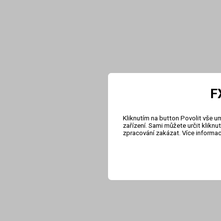
F
Kliknutím na button Povolit vše u
zařízení. Sami můžete určit klikn
zpracování zakázat. Více informa