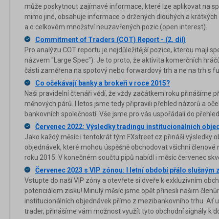
může poskytnout zajímavé informace, které lze aplikovat na sp
mimo jiné, obsahuje informace o držených dlouhých a krátkých 
a o celkovém množství neuzavřených pozic (open interest).
Commitment of Traders (COT) Report - (2. díl)
Pro analýzu COT reportu je nejdůležitější pozice, kterou mají s
názvem "Large Spec"). Je to proto, že aktivita komerčních hrá
části zaměřena na spotový nebo forwardový trh a ne na trh s fu
Co očekávají banky a brokeři v roce 2015?
Naši pravidelní čtenáři vědí, že vždy začátkem roku přinášíme 
měnových párů. I letos jsme tedy připravili přehled názorů a oč
bankovních společností. Vše jsme pro vás uspořádali do přehled
Červenec 2022: Výsledky tradingu institucionálních obj
Jako každý měsíc i tentokrát tým FXstreet.cz přináší výsledky o
objednávek, které mohou úspěšně obchodovat všichni členové na
roku 2015. V konečném součtu pipů nabídl i měsíc červenec skvě
Červenec 2023 s VIP zónou: I letní období přálo slušným
Vstupte do naší VIP zóny a otevřete si dveře k exkluzivním obc
potenciálem zisku! Minulý měsíc jsme opět přinesli našim členů
institucionálních objednávek přímo z mezibankovního trhu. Ať 
trader, přinášíme vám možnost využít tyto obchodní signály k do