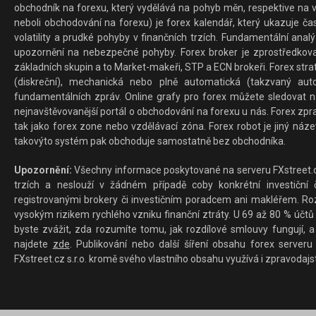
obchodník na forexu, který vydělává na pohyb měn, respektive na v
neboli obchodování na forexu) je forex kalendář, který ukazuje č
volatility a prudké pohyby v finančních trzích. Fundamentální ana
upozornění na nebezpečné pohyby. Forex broker je zprostředkov
základních skupin a to Market-makeři, STP a ECN brokeři. Forex stra
(diskreční), mechanická nebo plně automatická (takzvaný aut
fundamentálních zpráv. Online grafy pro forex můžete sledovat na 
nejnavštěvovanější portál o obchodování na forexu u nás. Forex zprav
tak jako forex zone nebo vzdělávací zóna. Forex robot je jiný náz
takovýto systém pak obchoduje samostatně bez obchodníka.
Upozornění:
Všechny informace poskytované na serveru FXstreet.cz
trzích a neslouží v žádném případě coby konkrétní investiční č
registrovanými brokery či investičním poradcem ani makléřem. Rozd
vysokým rizikem rychlého vzniku finanční ztráty. U 69 až 80 % účtů 
byste zvážit, zda rozumíte tomu, jak rozdílové smlouvy fungují, a
najdete
zde
. Publikování nebo další šíření obsahu forex serveru
FXstreet.cz s.r.o. kromě svého vlastního obsahu využívá i zpravodajs