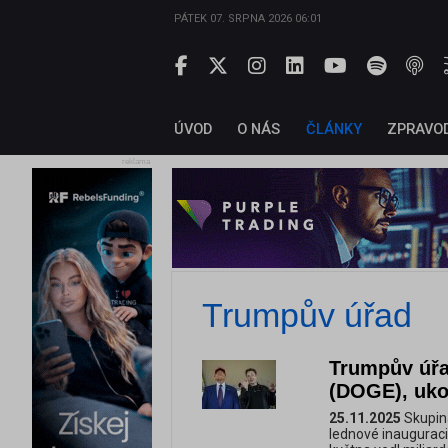
PÁTEK 07. SRPNA 2026 06:01
ÚVOD
O NÁS
ČLÁNKY
ZPRAVO
reklama
Trumpův úřad
Trumpův úřad
(DOGE), uko
25.11.2025
Skupina
lednové inauguraci