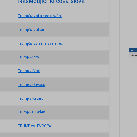
Následující klíčová slova
Trumpův zákaz cestování
Trumpův zákon
Trumpův zvláštní vyslanec
On-li
zázn
Trump včera
Trump v Číně
Trump v Davosu
Trump v Kataru
Trump vs. Biden
TRUMP vs. EVROPA