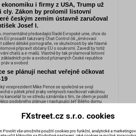
í ekonomiku i firmy z USA, Trump už
 cly. Zákon by prolomil listovní
které českým zemím ústavně zaručoval
tišek Josef I.
, momentálně předsedající Radě Evropské unie, chce do
i EU prosadit takzvaný Chat Control čili „šmírovací
 sdílení dětské pornografie, ve skutečnosti by ale hlavně
lomově připravit občany EU o soukromí. Zavedl by totiž
ání chatů a e-mailů. Vlastně by tak prolamoval listovní
a základních práv a svobod přiznaných České republice
h práv a svobod.
e se plánují nechat veřejně očkovat
-19
ý viceprezident Mike Pence se společně se svojí
echá v pátek před zraky veřejnosti naočkovat vakcínou
ho kancelář to ve středu oznámila s tím, že cílem je posílit
 Něco podobného plánuje i nastupující šéf Bílého domu
nformací agentury AP by mohl veřejné očkování
í týden.
FXstreet.cz s.r.o. cookies
á vrátka, aby mohla odstoupit do
vřené obchodní dohody s USA.
n Povolit vše umožníte použití cookies pro funkční, analytické a marketingo
riskovat další navýšení cel ze strany
ete určit kliknutím na Podrobné nastavení, jaké cookies je možné zpracovávat