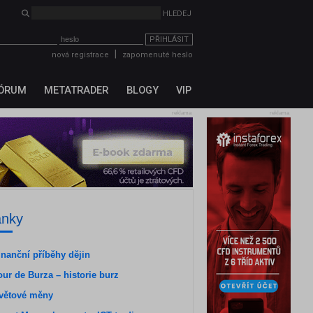
PŘIHLÁSIT
|
nová registrace
zapomenuté heslo
ÓRUM
METATRADER
BLOGY
VIP
reklama
reklama
ánky
inanční příběhy dějin
our de Burza – historie burz
větové měny