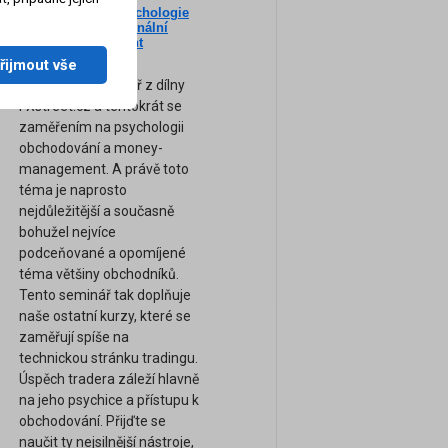
Nový seminář: Psychologie
ne
tradingu a profesionální
am
Money-Management
(Záznam semináře)
řijmout vše
Zcela nový seminář z dílny
FXstreet.cz a tentokrát se
zaměřením na psychologii
obchodování a money-
management. A právě toto
téma je naprosto
nejdůležitější a současně
bohužel nejvíce
podceňované a opomíjené
téma většiny obchodníků.
Tento seminář tak doplňuje
naše ostatní kurzy, které se
zaměřují spíše na
technickou stránku tradingu.
Úspěch tradera záleží hlavně
na jeho psychice a přístupu k
obchodování. Přijďte se
naučit ty nejsilnější nástroje,