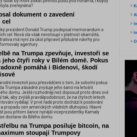
ký dolar by mohl získat pevnou půdu pod nohama, i kdyby
byla zveřejněna?
K
sal dokument o zavedení
A
 cel
I
ký prezident Donald Trump podepsal memorandum o
I
ch cel. Nová cla však nevstoupí v platnost okamžitě,
ativa má nyní za úkol připravit příslušné návrhy pro
O
nformovaly agentury.
elbě na Trumpa zpevňuje, investoři se
a jeho čtyři roky v Bílém domě. Pokus
aradoxně pomáhá i Bidenovi, škodí
isové
odní investoři jsou přesvědčeni o tom, že sobotní pokus
da Trumpa zásadně zvyšuje jeho šanci na letošní
lého domu. Ještě rozhodněji než doposud proto dnes své
í tak, aby zvýšili pravděpodobnost, že na čtyřech letech
ování vydělají. V prvé řadě proto dochází k posilování
a propadu cen amerických vládních dluhopisů. Hlavní
át jsou přitom šance nynější viceprezidentky Kamaly
e se dostane do Bílého domu.
střelbu na Trumpa posiluje bitcoin, na
maximum stoupají Trumpovy