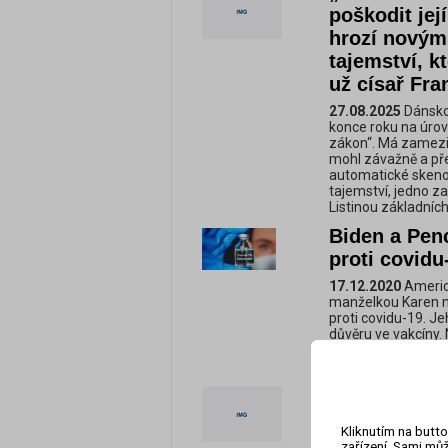
poškodit jej
hrozí novými
tajemství, 
už císař Fran
27.08.2025
Dánsko
konce roku na úrovn
zákon“. Má zamezit
mohl závažně a pře
automatické skenov
tajemství, jedno z
Listinou základníc
Biden a Penc
proti covidu
17.12.2020
Americk
manželkou Karen n
proti covidu-19. Je
důvěru ve vakcíny.
Joe Biden. Podle i
absolvovat už příšt
EU si otevír
nedávno uza
Kliknutím na butto
Raději bude 
zařízení. Sami můž