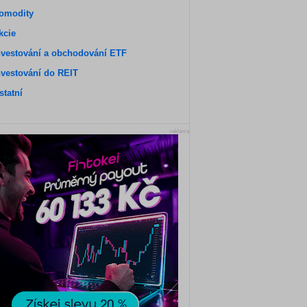
omodity
kcie
nvestování a obchodování ETF
nvestování do REIT
statní
reklama