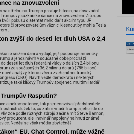
ance na znovuzvolení
i na střelbu na Trumpa posiluje bitcoin, na dosavadní
Trumpovy sázkařské šance na znovuzvolení. Zítra, po
e kvůli pokusu o atentát mělo dařit akciím typu JP
tors či provozovatelům věznic, klesnout by mohla Tesla
Ku
irem .
n zvýší do deseti let dluh USA o 2,4
On-li
zázn
kon o snížení daní a výdajů, jejž podporuje americký
Trump a jehož návrh v současné době prochází
o deseti let dluh federální vlády o dalších 2,4 bilionu
korun) ze současných 36,2 bilionu dolarů (785 bilionů
z nové analýzy, kterou včera zveřejnil nestranický
ongresu (CBO). Návrh vedle demokratů i některých
ritizuje také klíčový Trumpův spojenec, multimiliardář
 Trumpův Rasputin?
ace a nekompetence, tak pojmenovávají představitelé
ostních složek to, co zatím vnáší Trump a jeho lidé do
 vliv zde podle různých zdrojů začíná mít Steve Bannon,
mový producent, ale i novinář napojený na hnutí známé
pravice. Neděsí se však média zbytečně?
zákon“ EU, Chat Control, může vážně