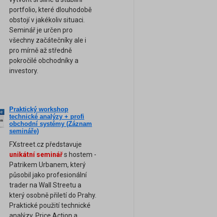
portfolio, které dlouhodobě
obstojí v jakékoliv situaci.
Seminář je určen pro
všechny začátečníky ale i
pro mírně až středně
pokročilé obchodníky a
investory.
Praktický workshop
ne
technické analýzy + profi
am
obchodní systémy (Záznam
semináře)
FXstreet.cz představuje
unikátní seminář
s hostem -
Patrikem Urbanem, který
působil jako profesionální
trader na Wall Streetu a
který osobně přiletí do Prahy.
Praktické použití technické
analýzy, Price Action a