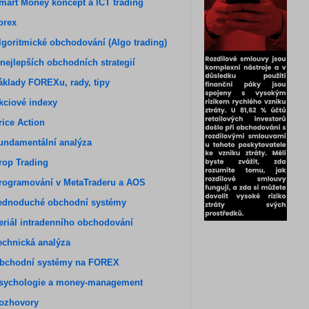
mart Money koncept a ICT trading
orex
lgoritmické obchodování (Algo trading)
 nejlepších obchodních strategií
áklady FOREXu, rady, tipy
kciové indexy
rice Action
undamentální analýza
rop Trading
rogramování v MetaTraderu a AOS
ednoduché obchodní systémy
eriál intradenního obchodování
echnická analýza
bchodní systémy na FOREX
sychologie a money-management
ozhovory