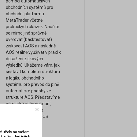
pomocí automatických
obchodních systémů pro
obchodní platformu
MetaTrader včetně
praktických ukázek. Naučíte
se mimo jiné správně
ověřovat (backtestovat)
ziskovost AOS a následně
AOS reálně využívat v praxi k
dosažení ziskových
výsledků. Ukážeme vám, jak
sestavit kompletní strukturu
a logiku obchodního
systému pro převod do plně
automatické podoby ve
struktuře AOS. Představíme
vám také naše vnímání,
obchodní přístupy a
strategie pomocí AOS.
vé účely na vašem
, případně jejich