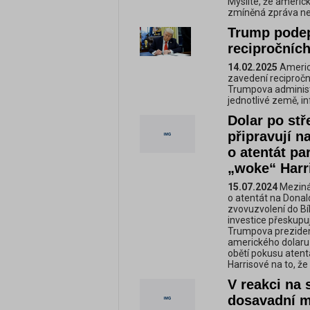
Myslíte, že americ
zmíněná zpráva ne
Trump podep
recipročních
14.02.2025
Americ
zavedení reciproční
Trumpova administr
jednotlivé země, i
Dolar po stř
připravují n
o atentát p
„woke“ Harr
15.07.2024
Mezinár
o atentát na Donal
zvovuzvolení do Bí
investice přeskupuj
Trumpova prezident
amerického dolaru 
obětí pokusu atent
Harrisové na to, ž
V reakci na 
dosavadní 