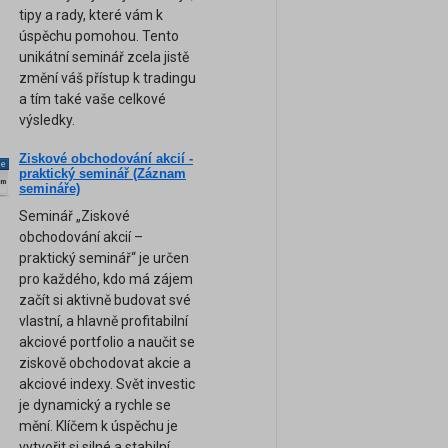
tipy a rady, které vám k
úspěchu pomohou. Tento
unikátní seminář zcela jistě
změní váš přístup k tradingu
a tím také vaše celkové
výsledky.
Ziskové obchodování akcií -
ne
praktický seminář (Záznam
am
semináře)
Seminář „Ziskové
obchodování akcií –
praktický seminář“ je určen
pro každého, kdo má zájem
začít si aktivně budovat své
vlastní, a hlavně profitabilní
akciové portfolio a naučit se
ziskově obchodovat akcie a
akciové indexy. Svět investic
je dynamický a rychle se
mění. Klíčem k úspěchu je
vytvořit si silné a stabilní