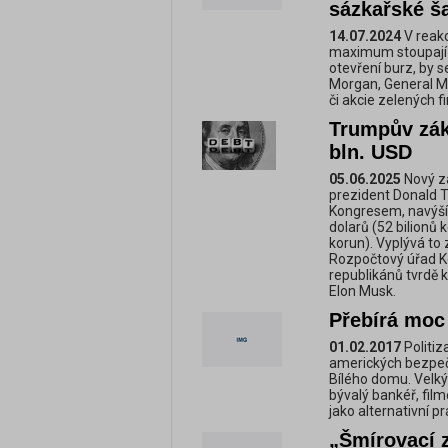
sázkařské š
14.07.2024
V reakc
maximum stoupají 
otevření burz, by s
Morgan, General Mo
či akcie zelených f
Trumpův záko
bln. USD
05.06.2025
Nový zá
prezident Donald 
Kongresem, navýší d
dolarů (52 bilionů 
korun). Vyplývá to 
Rozpočtový úřad K
republikánů tvrdě k
Elon Musk.
Přebírá moc
01.02.2017
Politiz
amerických bezpečn
Bílého domu. Velký
bývalý bankéř, fil
jako alternativní 
„Šmírovací 