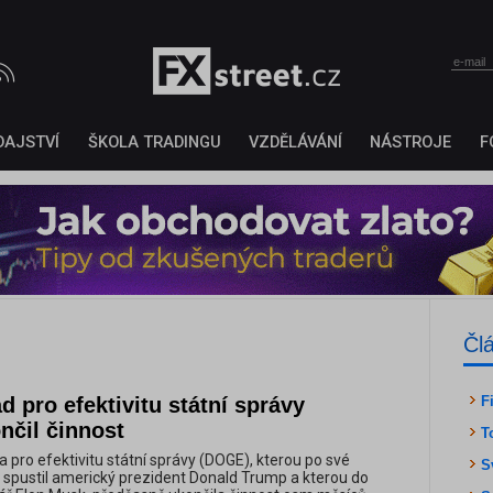
DAJSTVÍ
ŠKOLA TRADINGU
VZDĚLÁVÁNÍ
NÁSTROJE
F
Čl
 pro efektivitu státní správy
F
nčil činnost
T
 pro efektivitu státní správy (DOGE), kterou po své
S
 spustil americký prezident Donald Trump a kterou do