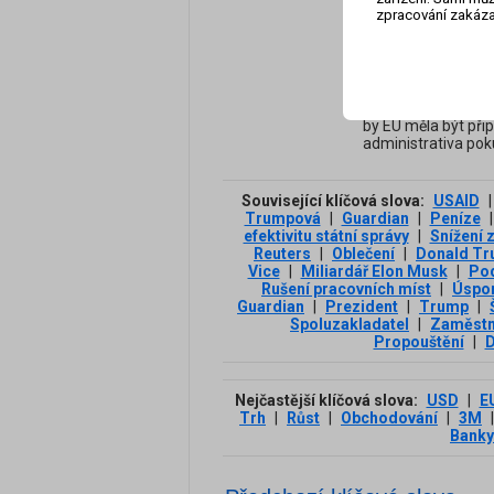
USA, než by
zpracování zakáza
digitálních 
29.08.2025
Evropsk
nedávno uzavřené 
komise Teresa Ribe
by EU měla být př
administrativa pokus
Související klíčová slova:
USAID
|
Trumpová
|
Guardian
|
Peníze
|
efektivitu státní správy
|
Snížení 
Reuters
|
Oblečení
|
Donald T
Vice
|
Miliardář Elon Musk
|
Pod
Rušení pracovních míst
|
Úspo
Guardian
|
Prezident
|
Trump
|
Spoluzakladatel
|
Zaměstn
Propouštění
|
D
Nejčastější klíčová slova:
USD
|
E
Trh
|
Růst
|
Obchodování
|
3М
|
Banky