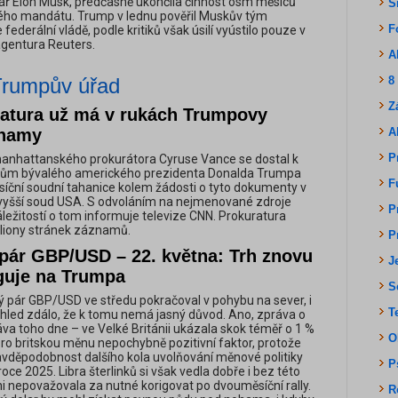
dář Elon Musk, předčasně ukončila činnost osm měsíců
S
ého mandátu. Trump v lednu pověřil Muskův tým
F
federální vládě, podle kritiků však úsilí vyústilo pouze v
agentura Reuters.
A
 Trumpův úřad
8
Z
atura už má v rukách Trumpovy
znamy
A
P
anhattanského prokurátora Cyruse Vance se dostal k
ům bývalého amerického prezidenta Donalda Trumpa
F
íční soudní tahanice kolem žádosti o tyto dokumenty v
jvyšší soud USA. S odvoláním na nejmenované zdroje
P
žitostí o tom informuje televize CNN. Prokuratura
iliony stránek záznamů.
P
 pár GBP/USD – 22. května: Trh znovu
J
aguje na Trumpa
S
pár GBP/USD ve středu pokračoval v pohybu na sever, i
T
ohled zdálo, že k tomu nemá jasný důvod. Ano, zpráva o
ráva toho dne – ve Velké Británii ukázala skok téměř o 1 %
O
pro britskou měnu nepochybně pozitivní faktor, protože
avděpodobnost dalšího kola uvolňování měnové politiky
P
oce 2025. Libra šterlinků si však vedla dobře i bez této
i nepovažovala za nutné korigovat po dvouměsíční rally.
R