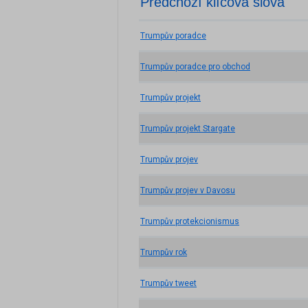
Předchozí klíčová slova
Trumpův poradce
Trumpův poradce pro obchod
Trumpův projekt
Trumpův projekt Stargate
Trumpův projev
Trumpův projev v Davosu
Trumpův protekcionismus
Trumpův rok
Trumpův tweet