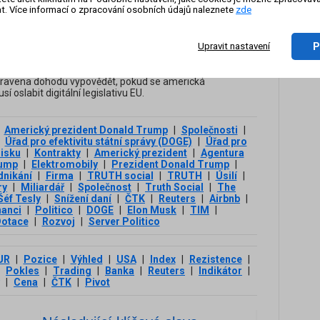
 se vzdala prosazované tuhé regulace
t. Více informací o zpracování osobních údajů naleznete
zde
On-li
služeb, včetně „šmírovacího zákona“
zázn
P
Upravit nastavení
á unie si už otevírá vrátka, aby mohla odstoupit od
obchodní dohody s USA. Místopředsedkyně Evropské
raová dnes v rozhovoru pro Financial Times uvedla, že
ipravena dohodu vypovědět, pokud se americká
í oslabit digitální legislativu EU.
Americký prezident Donald Trump
|
Společnosti
|
Úřad pro efektivitu státní správy (DOGE)
|
Úřad pro
zisku
|
Kontrakty
|
Americký prezident
|
Agentura
rump
|
Elektromobily
|
Prezident Donald Trump
|
nikání
|
Firma
|
TRUTH social
|
TRUTH
|
Úsilí
|
ry
|
Miliardář
|
Společnost
|
Truth Social
|
The
Šéf Tesly
|
Snížení daní
|
ČTK
|
Reuters
|
Airbnb
|
anci
|
Politico
|
DOGE
|
Elon Musk
|
TIM
|
otace
|
Rozvoj
|
Server Politico
UR
|
Pozice
|
Výhled
|
USA
|
Index
|
Rezistence
|
Pokles
|
Trading
|
Banka
|
Reuters
|
Indikátor
|
|
Cena
|
ČTK
|
Pivot