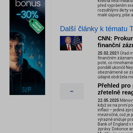
května vedl miliar
před vypršením sv
rozsáhlými škrty ve 
malé úspory, píše 
Další články k tématu
CNN: Prokur
finanční zá
25.02.2021
Úřad m
finančním záznam
poté, co mnohaměs
pondělí ukončil Ne
obeznámené se zále
údajně obdržela m
Přehled pro
zřetelně re
22.05.2025
Měnový 
když se na první p
inflaci – jediná zp
meziročně, což je 
výrazně snižuje pr
Bank of England v r
zprávy. Dokonce an