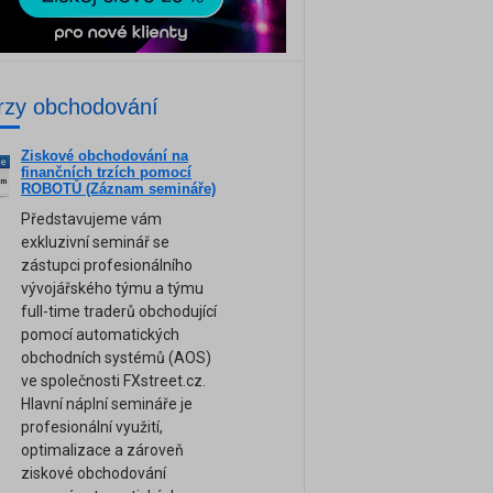
rzy obchodování
Ziskové obchodování na
ne
finančních trzích pomocí
am
ROBOTŮ (Záznam semináře)
Představujeme vám
exkluzivní seminář se
zástupci profesionálního
vývojářského týmu a týmu
full-time traderů obchodující
pomocí automatických
obchodních systémů (AOS)
ve společnosti FXstreet.cz.
Hlavní náplní semináře je
profesionální využití,
optimalizace a zároveň
ziskové obchodování