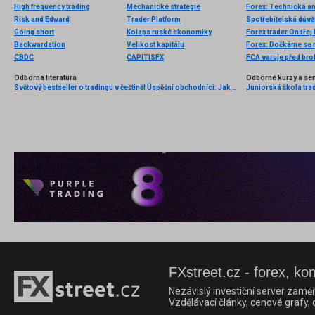
High frequency trading
Mechanické strategie
Forex: Technická a
Risk and Edward
Trader Platform
Spotřebitelská důvěr
Going short
Kolaps ruské ekonomiky
Forex trader Ondřej
Backwardation
Velikost kapitálu
Forex: Dočkáme se 
CBDC
CAPITISFX
FCA varuje před bro
Odborná literatura
Odborné kurzy a se
Světový bestseller o tradingu v češtině! Úspěšní obchodníci: Jak běžní lidé porážejí Wall Street v jeho vlastní hře
Juniorská škola trad
FXstreet.cz - forex, ko
Nezávislý investiční server zaměř
Vzdělávací články, cenové grafy,