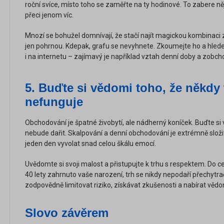
roční svíce, místo toho se zaměřte na ty hodinové. To zabere ně
přeci jenom víc.
Mnozí se bohužel domnívají, že stačí najít magickou kombinaci z
jen pohrnou. Kdepak, grafu se nevyhnete. Zkoumejte ho a hledejt
i na internetu – zajímavý je například vztah denní doby a zob
5. Buďte si vědomi toho, že někdy 
nefunguje
Obchodování je špatné živobytí, ale nádherný koníček. Buďte si
nebude dařit. Skalpování a denní obchodování je extrémně složit
jeden den vyvolat snad celou škálu emocí.
Uvědomte si svoji malost a přistupujte k trhu s respektem. Do 
40 lety zahrnuto vaše narození, trh se nikdy nepodaří přechytra
zodpovědně limitovat riziko, získávat zkušenosti a nabírat vědo
Slovo závěrem