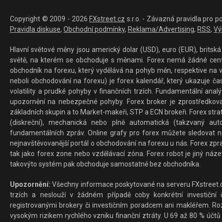
Copyright © 2009 - 2026
FXstreet.cz
s.r.o. - Závazná pravidla pro p
Pravidla diskuse
,
Obchodní podmínky
,
Reklama/Advertising
,
RSS
,
Vý
Hlavní světové měny jsou americký dolar (USD), euro (EUR), britská 
světě, na kterém se obchoduje s měnami. Forex nemá žádné centrál
obchodník na forexu, který vydělává na pohyb měn, respektive na v
neboli obchodování na forexu) je forex kalendář, který ukazuje č
volatility a prudké pohyby v finančních trzích. Fundamentální ana
upozornění na nebezpečné pohyby. Forex broker je zprostředkov
základních skupin a to Market-makeři, STP a ECN brokeři. Forex stra
(diskreční), mechanická nebo plně automatická (takzvaný aut
fundamentálních zpráv. Online grafy pro forex můžete sledovat na 
nejnavštěvovanější portál o obchodování na forexu u nás. Forex zprav
tak jako forex zone nebo vzdělávací zóna. Forex robot je jiný náz
takovýto systém pak obchoduje samostatně bez obchodníka.
Upozornění:
Všechny informace poskytované na serveru FXstreet.cz
trzích a neslouží v žádném případě coby konkrétní investiční č
registrovanými brokery či investičním poradcem ani makléřem. Rozd
vysokým rizikem rychlého vzniku finanční ztráty. U 69 až 80 % účtů 