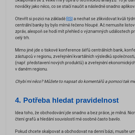
nováčky jako něco, co se stačí naučit a následně snadno aplikova
Otevřít si pozici na základě
RSI
a nechat se zlikvidovat kvůli tý
centrální banky by bylo mírně řečeno hloupé. Ač nemusíte listov
zpráv, alespoň se hodí mít přehled o významných událostech pro 
celý trh.
Mimo jiné jde o tiskové konference šéfů centrálních bank, konfe
zástupců v regionu, zveřejnění kvartálních výsledků společnosti
(např. představení nových produktů) a zveřejnění ekonomickýc
v daném regionu.
Chybí mi něco? Můžete to napsat do komentářů a pomoci tak mě
4. Potřeba hledat pravidelnost
Idea toho, že obchodování jde snadno a bez práce, je milná. Nic
čtení grafů a hledání souvislostí mě osobně často bavilo.
Pokud chcete skalpovat a obchodovat na denní bázi, musíte u