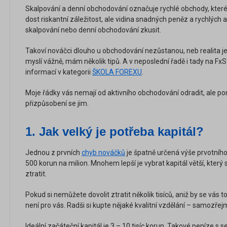
Skalpování a denní obchodování označuje rychlé obchody, které n
dost riskantní záležitost, ale vidina snadných peněz a rychlých
skalpování nebo denní obchodování zkusit.
Takoví nováčci dlouho u obchodování nezůstanou, neb realita je sl
myslí vážně, mám několik tipů. A v neposlední řadě i tady na Fx
informací v kategorii
ŠKOLA FOREXU
.
Moje řádky vás nemají od aktivního obchodování odradit, ale po
přizpůsobení se jim.
1. Jak velký je potřeba kapitál?
Jednou z prvních
chyb nováčků
je špatně určená výše prvotního
500 korun na milion. Mnohem lepší je vybrat kapitál větší, který
ztratit.
Pokud si nemůžete dovolit ztratit několik tisíců, aniž by se vás t
není pro vás. Radši si kupte nějaké kvalitní vzdělání – samozřej
Ideální začáteční kapitál je 3 – 10 tisíc korun. Takové peníze s