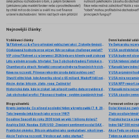
čeká jednou rozhodování o tom, s jakým brokerem
nutnosti jakéhokoliv zásahu do obchod
(přeloženo jako makléř/broker nebo zprostředkovatel)
fikce nebo reálná záležitost? Kolik z nás
by chtěl mít co do činění a svěřil mu své finance
"roboti" mohou profitabilně obchodovat
určené k obchodování. Velmi rád bych vám přiblížil
principech fungují?
problematiku výběru brokera, rozdíl mezi
jednotlivými typy brokerů a v neposlední řadě uvedu
několik příkladů nejznámějších z nich.
Nejnovější články:
Vzdělávací články
Denní kalendář udál
🚀 FXstreet.cz & eToro přinášejí exkluzivní akci: Získejte 6měsíční členství ve VIP zóně ZDARMA
Ve Švýcarsku rezer
Očekávaná hodnota prop výzvy: Kdy se nákup challenge vyplatí?
V USA spotřebitelsk
VIP zóna FXstreet.cz v červenci 2026 byla pro klienty opět zisková
V USA bude mít slo
Léto v plném proudu, trhy také: Top 3 obchody traderů Fintokei na indexech a zlatě
V USA týdenní statist
Chamtivost a strach: Největší cenové pohyby na finančních trzích (červenec 2026)
V Kanadě Ivey index
Káva na rozcestí. Přinese rekordní úroda další pokles cen?
V USA průměrný hod
Stvořil elitní klub, kde Ameriku obral o 65 miliard. Madoff řídil největší Ponzi dějin
V USA míra nezaměs
Akcie, dolar, bitcoin, zlato, ropa: Začíná to!
V USA NFP report z
Historická data, kde je získat, jak připojit svého data providera do MultiCharts a proč je budeme potřebovat? (4. díl)
V Kanadě míra neza
Jak obchodují profíci: Fibonacci trading - systém úspěšných traderů
V USA zásoby zemní
Blogy uživatelů
Forexové online zp
Krypto šeptanda: Co přinesl poslední týden v kryptosvětě (7. 8. 2026)
Dolar klesá po zveře
Tato legenda čeká krach jako v roce 1987!
Zlato posiluje téměř 
Dosáhne SpaceX do roku 2030 tržeb ve výši 1 bilionu dolarů?
Pražská burza v záv
Analýza DAX, Nasdaq, EUR/USD: Zlepšený sentiment poslal DAX na nová maxima
Index S&P 500 mírně 
Praktické okénko: Bitcoin aktuálně jako spekulativní, nikoli investiční aktivum
Akcie Tesly na rozcestí: Výrobce aut, nebo startup?