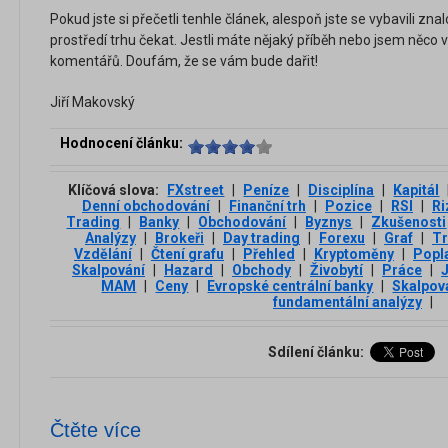
Pokud jste si přečetli tenhle článek, alespoň jste se vybavili zn
prostředí trhu čekat. Jestli máte nějaký příběh nebo jsem něco
komentářů. Doufám, že se vám bude dařit!
Jiří Makovský
Hodnocení článku:
Klíčová slova:
FXstreet
|
Peníze
|
Disciplína
|
Kapitál
Denní obchodování
|
Finanční trh
|
Pozice
|
RSI
|
Ri
Trading
|
Banky
|
Obchodování
|
Byznys
|
Zkušenosti
Analýzy
|
Brokeři
|
Day trading
|
Forexu
|
Graf
|
Tr
Vzdělání
|
Čtení grafu
|
Přehled
|
Kryptoměny
|
Popl
Skalpování
|
Hazard
|
Obchody
|
Živobytí
|
Práce
|
MAM
|
Ceny
|
Evropské centrální banky
|
Skalpová
fundamentální analýzy
|
Sdílení článku:
Čtěte více