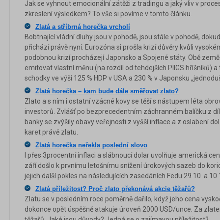
Jak se vyhnout emocionální zátěži z tradingu a jaký vliv v proce
zkreslení výsledkem? To vše si povíme v tomto článku.
Zlatá a stříbrná horečka vrcholí
Bobtnající vládní dluhy jsou v pohodě, jsou stále v pohodě, do
přichází právě nyní. Eurozóna si prošla krizí důvěry kvůli vysoké
podobnou krizí procházejí Japonsko a Spojené státy. Obě země
emitovat vlastní měnu (na rozdíl od tehdejších PIIGS hříšníků)
schodky ve výši 125 % HDP v USA a 230 % v Japonsku „jednoduše
Zlatá horečka – kam bude dále směřovat zlato?
Zlato a s ním i ostatní vzácné kovy se těší s nástupem léta ob
investorů. Zvlášť po bezprecedentním záchranném balíčku z díl
banky se zvýšily obavy veřejnosti z vyšší inflace a z oslabení do
karet právě zlatu.
Zlatá horečka neřekla poslední slovo
I přes 3procentní inflaci a slábnoucí dolar uvolňuje americká ce
září došlo k prvnímu letošnímu snížení úrokových sazeb do korid
jejich další pokles na následujících zasedáních Fedu 29.10. a 10.
Zlatá příležitost? Proč zlato překonává akcie těžařů?
Zlatu se v posledním roce poměrně dařilo, když jeho cena vyskoč
dokonce opět úspěšně atakuje úroveň 2000 USD/unce. Za zlate
těžařů. Jaké jsou důvody? Jedná se o zajímavou příležitost?