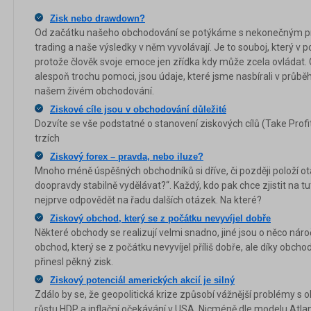
Zisk nebo drawdown?
Od začátku našeho obchodování se potýkáme s nekonečným pr
trading a naše výsledky v něm vyvolávají. Je to souboj, který 
protože člověk svoje emoce jen zřídka kdy může zcela ovládat.
alespoň trochu pomoci, jsou údaje, které jsme nasbírali v průbě
našem živém obchodování.
Ziskové cíle jsou v obchodování důležité
Dozvíte se vše podstatné o stanovení ziskových cílů (Take Profi
trzích
Ziskový forex – pravda, nebo iluze?
Mnoho méně úspěšných obchodníků si dříve, či později položí o
doopravdy stabilně vydělávat?“. Každý, kdo pak chce zjistit na t
nejprve odpovědět na řadu dalších otázek. Na které?
Ziskový obchod, který se z počátku nevyvíjel dobře
Některé obchody se realizují velmi snadno, jiné jsou o něco nár
obchod, který se z počátku nevyvíjel příliš dobře, ale díky obch
přinesl pěkný zisk.
Ziskový potenciál amerických akcií je silný
Zdálo by se, že geopolitická krize způsobí vážnější problémy 
růstu HDP a inflační očekávání v USA. Nicméně dle modelu Atlan