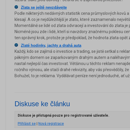
Zlata se ještě nevzdávejte
Podle některých nedávných statistik cena průmyslových kovů a
klesají. A co je nejdůležitější je zlato, které zaznamenalo největ
Momentálně se lidé od zlata odvracejí a investování do zlata je
Nicméně jsou zde i lidé, kteří si navzdory značnému poklesu cen 
ten správný krok, protože je předpoklad, že hodnota zlata opět
Zlaté hodinky, jachty a drahá auta
Každý, kdo se zajímá o investice a trading, se jistě setkal s rek
pěkným domem se zaparkovaným drahým autem a naléhavým h
nastal nejlepší čas investovat. Většinou u těchto reklam nenajd
ročního výnosu, ale stačí drahé rekvizity, aby vás přesvědčily, 
Bohužel, to je reklama. Vydělávat peníze není jednoduché, ať u
Diskuse ke článku
Diskuse je přístupná pouze pro registrované uživatele.
Přihlásit se
|
Nová registrace