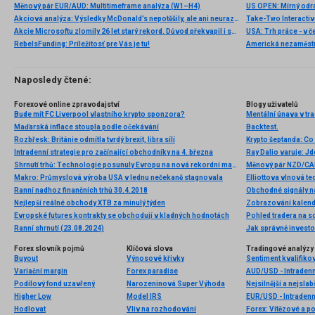
Měnový pár EUR/AUD: Multitimeframe analýza (W1–H4)
US OPEN: Mírný odra
Akciová analýza: Výsledky McDonald’s nepotěšily, ale ani neurazily. Jakou vizi společnost prezentovala?
Akcie Microsoftu zlomily 26 let starý rekord. Důvod překvapil i samotné investory
RebelsFunding: Príležitosť pre Vás je tu!
Americká nezaměstn
Naposledy čtené:
Forexové online zpravodajství
Blogy uživatelů
Bude mít FC Liverpool vlastního krypto sponzora?
Mentální únava v tra
Maďarská inflace stoupla podle očekávání
Backtest.
Rozbřesk: Británie odmítla tvrdý brexit, libra sílí
Intradenní strategie pro začínající obchodníky na 4. března
Ray Dalio varuje: 
Shrnutí trhů: Technologie posunuly Evropu na nová rekordní maxima! Kovy pokračují v růstu navzdory stagnujícímu dolaru (07.08.2026)
Měnový pár NZD/CAD
Makro: Průmyslová výroba USA v lednu nečekaně stagnovala
Ranní nadhoz finančních trhů 30.4.2018
Nejlepší reálné obchody XTB za minulý týden
Zobrazování kalend
Evropské futures kontrakty se obchodují v kladných hodnotách
Pohled tradera na so
Ranní shrnutí (23.08.2024)
Jak správně invest
Forex slovník pojmů
Klíčová slova
Tradingové analýzy 
Buyout
Výnosové křivky
Sentiment kvalifiko
Variační margin
Forex paradise
AUD/USD - Intradenn
Podílový fond uzavřený
Narozeninová Super Výhoda
Nejsilnější a nejsla
Higher Low
Model IRS
EUR/USD - Intradenn
Hodlovat
Vliv na rozhodování
Forex: Vítězové a p