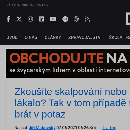
PÁTEK 07. SRPNA 2026 19:50
ÚVOD
O NÁS
ČLÁNKY
ZPRAVODAJSTVÍ
ŠKOLA TR
Zkoušíte skalpování nebo 
lákalo? Tak v tom případě 
brát v potaz
Napsal:
Jiří Makovský
07.06.2021 06:26
Sekce:
Trading