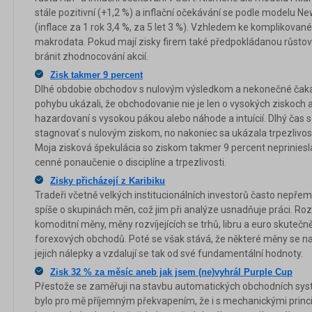
stále pozitivní (+1,2 %) a inflační očekávání se podle modelu N
(inflace za 1 rok 3,4 %, za 5 let 3 %). Vzhledem ke komplikované 
makrodata. Pokud mají zisky firem také předpokládanou růstovou
bránit zhodnocování akcií.
Zisk takmer 9 percent
Dlhé obdobie obchodov s nulovým výsledkom a nekonečné čaka
pohybu ukázali, že obchodovanie nie je len o vysokých ziskoch a
hazardovaní s vysokou pákou alebo náhode a intuícií. Dlhý čas s
stagnovať s nulovým ziskom, no nakoniec sa ukázala trpezlivosť
Moja zisková špekulácia so ziskom takmer 9 percent nepriniesl
cenné ponaučenie o disciplíne a trpezlivosti.
Zisky přicházejí z Karibiku
Tradeři včetně velkých institucionálních investorů často nepře
spíše o skupinách měn, což jim při analýze usnadňuje práci. Ro
komoditní měny, měny rozvíjejících se trhů, libru a euro skutečně
forexových obchodů. Poté se však stává, že některé měny se na
jejich nálepky a vzdalují se tak od své fundamentální hodnoty.
Zisk 32 % za měsíc aneb jak jsem (ne)vyhrál Purple Cup
Přestože se zaměřuji na stavbu automatických obchodních sys
bylo pro mě příjemným překvapením, že i s mechanickými princ