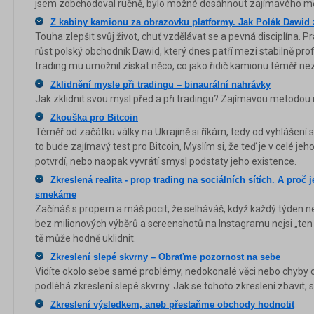
jsem zobchodoval ručně, bylo možné dosáhnout zajímavého mě
Z kabiny kamionu za obrazovku platformy. Jak Polák Dawid z
Touha zlepšit svůj život, chuť vzdělávat se a pevná disciplína. Pr
růst polský obchodník Dawid, který dnes patří mezi stabilně profi
trading mu umožnil získat něco, co jako řidič kamionu téměř nez
Zklidnění mysle při tradingu – binaurální nahrávky
Jak zklidnit svou mysl před a při tradingu? Zajímavou metodou 
Zkouška pro Bitcoin
Téměř od začátku války na Ukrajině si říkám, tedy od vyhlášení sa
to bude zajímavý test pro Bitcoin, Myslím si, že teď je v celé jeh
potvrdí, nebo naopak vyvrátí smysl podstaty jeho existence.
Zkreslená realita - prop trading na sociálních sítích. A proč 
smekáme
Začínáš s propem a máš pocit, že selháváš, když každý týden n
bez milionových výběrů a screenshotů na Instagramu nejsi „ten 
tě může hodně uklidnit.
Zkreslení slepé skvrny – Obraťme pozornost na sebe
Vidíte okolo sebe samé problémy, nedokonalé věci nebo chyby ost
podléhá zkreslení slepé skvrny. Jak se tohoto zkreslení zbavit, 
Zkreslení výsledkem, aneb přestaňme obchody hodnotit