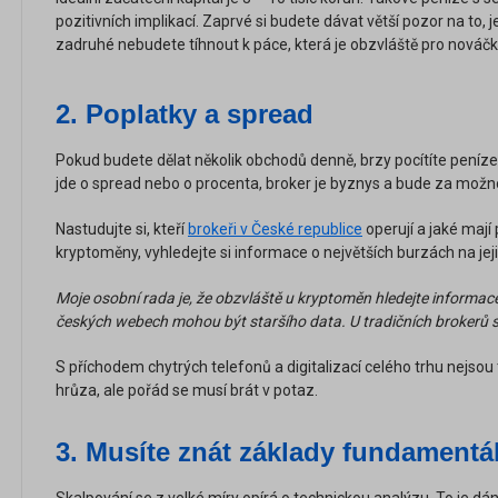
pozitivních implikací. Zaprvé si budete dávat větší pozor na to, j
zadruhé nebudete tíhnout k páce, která je obzvláště pro nováčky
2. Poplatky a spread
Pokud budete dělat několik obchodů denně, brzy pocítíte peníze
jde o spread nebo o procenta, broker je byznys a bude za možn
Nastudujte si, kteří
brokeři v České republice
operují a jaké maj
kryptoměny, vyhledejte si informace o největších burzách na jej
Moje osobní rada je, že obzvláště u kryptoměn hledejte informa
českých webech mohou být staršího data. U tradičních brokerů 
S příchodem chytrých telefonů a digitalizací celého trhu nejsou
hrůza, ale pořád se musí brát v potaz.
3. Musíte znát základy fundamentá
Skalpování se z velké míry opírá o technickou analýzu. To je dán