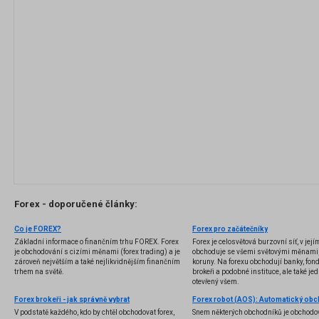
Forex - doporučené články:
Co je FOREX?
Forex pro začátečníky
Základní informace o finančním trhu FOREX. Forex
Forex je celosvětová burzovní síť, v jej
je obchodování s cizími měnami (forex trading) a je
obchoduje se všemi světovými měnami,
zároveň největším a také nejlikvidnějším finančním
koruny. Na forexu obchodují banky, fondy
trhem na světě.
brokeři a podobné instituce, ale také jedn
otevřený všem.
Forex brokeři - jak správně vybrat
V podstatě každého, kdo by chtěl obchodovat forex,
Snem některých obchodníků je obchodo