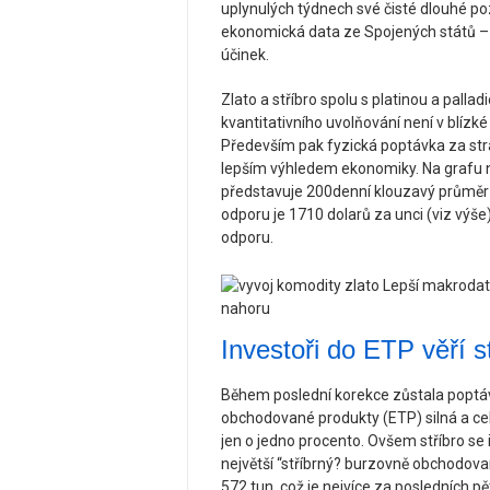
uplynulých týdnech své čisté dlouhé po
ekonomická data ze Spojených států – le
účinek.
Zlato a stříbro spolu s platinou a pall
kvantitativního uvolňování není v blízk
Především pak fyzická poptávka za st
lepším výhledem ekonomiky. Na grafu ní
představuje 200denní klouzavý průměr 
odporu je 1710 dolarů za unci (viz výše)
odporu.
Investoři do ETP věří s
Během poslední korekce zůstala poptáv
obchodované produkty (ETP) silná a ce
jen o jedno procento. Ovšem stříbro se 
největší “stříbrný? burzovně obchodova
572 tun, což je nejvíce za posledních pět