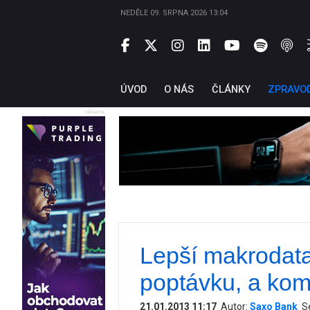
NEDĚLE 09. SRPNA 2026 13:04
ÚVOD
O NÁS
ČLÁNKY
ZPRAVO
reklama
Lepší makrodata 
poptávku, a kom
21.01.2013 11:17
Autor:
Saxo Bank
Se