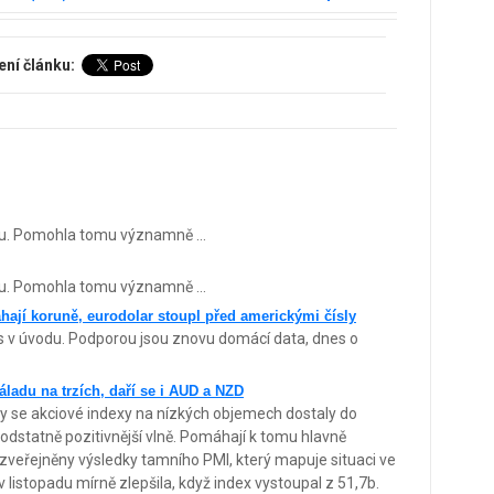
ení článku:
ku. Pomohla tomu významně ...
ku. Pomohla tomu významně ...
ají koruně, eurodolar stoupl před americkými čísly
es v úvodu. Podporou jsou znovu domácí data, dnes o
áladu na trzích, daří se i AUD a NZD
y se akciové indexy na nízkých objemech dostaly do
odstatně pozitivnější vlně. Pomáhají k tomu hlavně
 zveřejněny výsledky tamního PMI, který mapuje situaci ve
v listopadu mírně zlepšila, když index vystoupal z 51,7b.