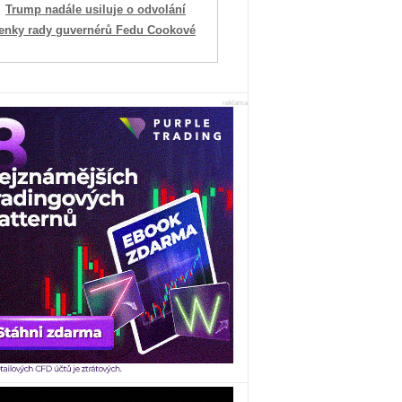
Trump nadále usiluje o odvolání
lenky rady guvernérů Fedu Cookové
reklama