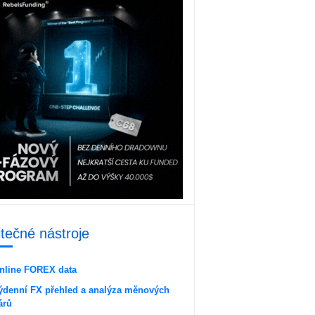
itečné nástroje
nline FOREX data
ýdenní FX přehled a analýza měnových
árů