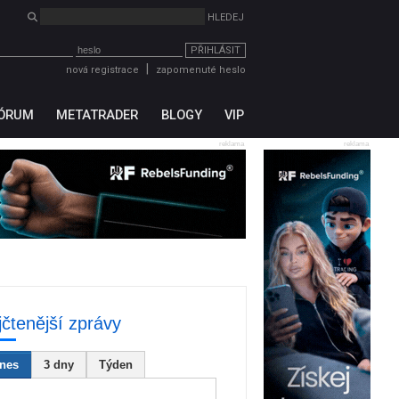
PŘIHLÁSIT
|
nová registrace
zapomenuté heslo
ÓRUM
METATRADER
BLOGY
VIP
reklama
reklama
jčtenější zprávy
nes
3 dny
Týden