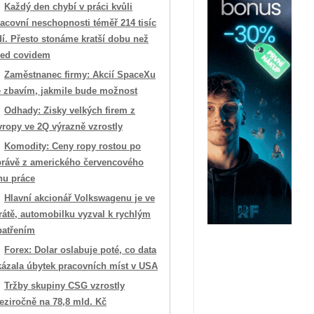
Každý den chybí v práci kvůli
acovní neschopnosti téměř 214 tisíc
dí. Přesto stonáme kratší dobu než
řed covidem
Zaměstnanec firmy: Akcií SpaceXu
e zbavím, jakmile bude možnost
Odhady: Zisky velkých firem z
vropy ve 2Q výrazně vzrostly
Komodity: Ceny ropy rostou po
právě z amerického červencového
hu práce
Hlavní akcionář Volkswagenu je ve
rátě, automobilku vyzval k rychlým
patřením
Forex: Dolar oslabuje poté, co data
kázala úbytek pracovních míst v USA
Tržby skupiny CSG vzrostly
eziročně na 78,8 mld. Kč