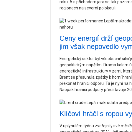
roku. A s příchodem jara se tak pozorno
regionech na severní polokouli.
Ceny energií drží geopo
jim však nepovedlo vym
Energetický sektor byl všeobecně silně
geopolitickým napětím. Drama kolem ún
energetické infrastruktury v zemi, kte
Brent se přesunula zpátky k horní hran
překonat hranici odporu. Ta je nyní na
Naopak hranici podpory představuje 200
Klíčoví hráči s ropou v
V uplynulém týdnu zveřejnily své měsí