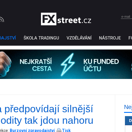
DAJSTVÍ
ŠKOLA TRADINGU
VZDĚLÁVÁNÍ
NÁSTROJE
F
předpovídají silnější
Ne
Ticker Tape
by TradingView
odity tak jdou nahoru
D
kce:
Burzovní zpravodajství
Tisk