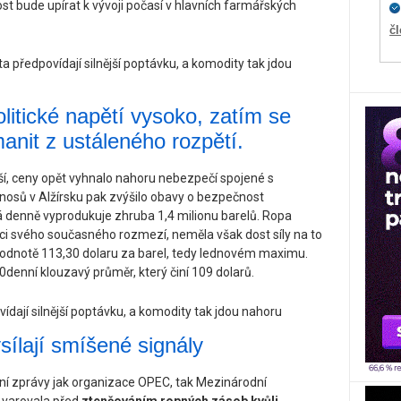
st bude upírat k vývoji počasí v hlavních farmářských
č
litické napětí vysoko, zatím se
anit z ustáleného rozpětí.
jší, ceny opět vyhnalo nahoru nebezpečí spojené s
osů v Alžírsku pak zvýšilo obavy o bezpečnost
rá denně vyprodukuje zhruba 1,4 milionu barelů. Ropa
ici svého současného rozmezí, neměla však dost síly na to
 hodnotě 113,30 dolaru za barel, tedy lednovém maximu.
denní klouzavý průměr, který činí 109 dolarů.
ysílají smíšené signály
ční zprávy jak organizace OPEC, tak Mezinárodní