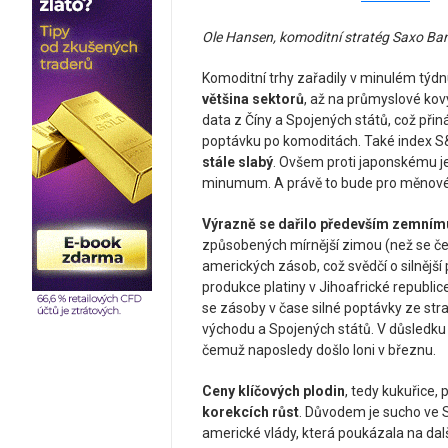
Ole Hansen, komoditní stratég Saxo Ba
Komoditní trhy zařadily v minulém týdnu
většina sektorů
, až na průmyslové kov
data z Číny a Spojených států, což přin
poptávku po komoditách. Také index S&P
stále slabý
. Ovšem proti japonskému je
minumum. A právě to bude pro měnové 
Výrazně se dařilo především zemním
způsobených mírnější zimou (než se čeka
amerických zásob, což svědčí o silnější
produkce platiny v Jihoafrické republic
se zásoby v čase silné poptávky ze st
východu a Spojených států. V důsledku 
čemuž naposledy došlo loni v březnu.
Ceny klíčových plodin
, tedy kukuřice,
korekcích růst
. Důvodem je sucho ve S
americké vlády, která poukázala na d