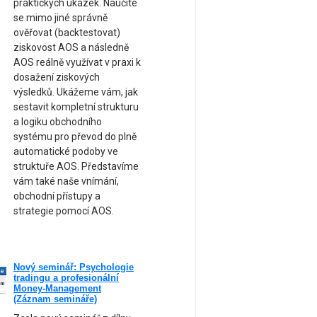
praktických ukázek. Naučíte
se mimo jiné správně
ověřovat (backtestovat)
ziskovost AOS a následně
AOS reálně využívat v praxi k
dosažení ziskových
výsledků. Ukážeme vám, jak
sestavit kompletní strukturu
a logiku obchodního
systému pro převod do plně
automatické podoby ve
struktuře AOS. Představíme
vám také naše vnímání,
obchodní přístupy a
strategie pomocí AOS.
Nový seminář: Psychologie
ne
tradingu a profesionální
am
Money-Management
(Záznam semináře)