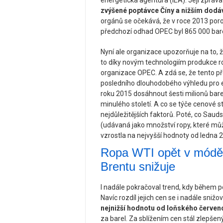
energetická agentura (IEA). Její zpráv
zvýšené poptávce Číny a nižším dod
orgánů se očekává, že v roce 2013 por
předchozí odhad OPEC byl 865 000 bare
Nyní ale organizace upozorňuje na to,
to díky novým technologiím produkce r
organizace OPEC. A zdá se, že tento pře
posledního dlouhodobého výhledu pro e
roku 2015 dosáhnout šesti milionů barelů
minulého století. A co se týče cenové sta
nejdůležitějších faktorů. Poté, co Sauds
(udávaná jako množství ropy, které můž
vzrostla na nejvyšší hodnoty od ledna 
Ropa WTI opět v módě, 
Brentu snižuje
I nadále pokračoval trend, kdy během p
Navíc rozdíl jejich cen se i nadále sniž
nejnižší hodnotu od loňského červen
za barel. Za sblížením cen stál zlepše