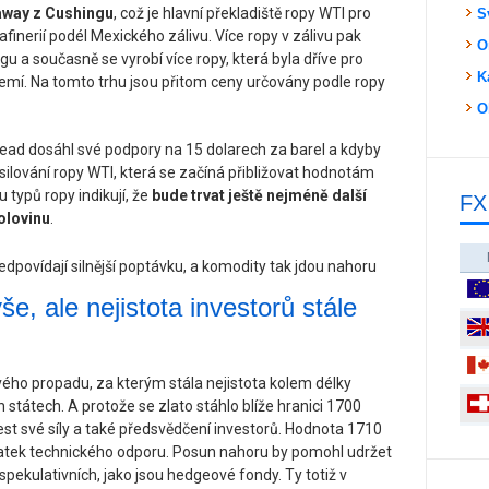
away z Cushingu
, což je hlavní překladiště ropy WTI pro
S
nerií podél Mexického zálivu. Více ropy v zálivu pak
O
u a současně se vyrobí více ropy, která byla dříve pro
K
zemí. Na tomto trhu jsou přitom ceny určovány podle ropy
O
pread dosáhl své podpory na 15 dolarech za barel a kdyby
osilování ropy WTI, která se začíná přibližovat hodnotám
typů ropy indikují, že
bude trvat ještě nejméně další
FX
olovinu
.
še, ale nejistota investorů stále
ého propadu, za kterým stála nejistota kolem délky
 státech. A protože se zlato stáhlo blíže hranici 1700
est své síly a také předsvědčení investorů. Hodnota 1710
tatek technického odporu. Posun nahoru by pomohl udržet
pekulativních, jako jsou hedgeové fondy. Ty totiž v