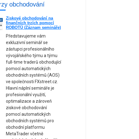
rzy obchodování
Ziskové obchodování na
ne
finančních trzích pomocí
am
ROBOTŮ (Záznam semináře)
Představujeme vám
exkluzivní seminář se
zástupci profesionálního
vývojářského týmu a týmu
full-time traderů obchodující
pomocí automatických
obchodních systémů (AOS)
ve společnosti FXstreet.cz.
Hlavní náplní semináře je
profesionální využití,
optimalizace a zároveň
ziskové obchodování
pomocí automatických
obchodních systémů pro
obchodní platformu
MetaTrader včetně