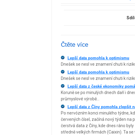
Sdíl
Čtěte více
Lepší data pomohla k optimismu
Dnešek se nesl ve znamení chuti k rizi
Lepší data pomohla k optimismu
Dnešek se nesl ve znamení chuti k rizi
Lepší data z české ekonomiky pomáh
Koruně se po minulých dnech daří i dn
průmyslové výrobě...
Lepší data z Číny pomohla zlepšit n
Po nervózním konci minulého týdne, kd
červených čísel, začíná nový týden na p
čerstvá data z Číny, kde dnes ráno byly
středně velkých firmách (Caixin). Ta se 