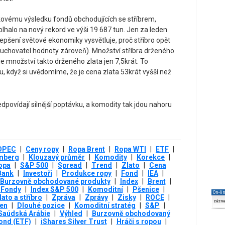
elkovému výsledku fondů obchodujících se stříbrem,
lhalo na nový rekord ve výši 19 687 tun. Jen za leden
epšení světové ekonomiky vysvětluje, proč stříbro opět
a uchovatel hodnoty zároveň). Množství stříbra drženého
 množství takto drženého zlata jen 7,5krát. To
u, když si uvědomíme, že je cena zlata 53krát vyšší než
OPEC
|
Ceny ropy
|
Ropa Brent
|
Ropa WTI
|
ETF
|
mberg
|
Klouzavý průměr
|
Komodity
|
Korekce
|
opa
|
S&P 500
|
Spread
|
Trend
|
Zlato
|
Cena
Bank
|
Investoři
|
Produkce ropy
|
Fond
|
IEA
|
Burzovně obchodované produkty
|
Index
|
Brent
|
Fondy
|
Index S&P 500
|
Komoditní
|
Pšenice
|
On-li
lato a stříbro
|
Zpráva
|
Zprávy
|
Zisky
|
ROCE
|
zázn
en
|
Dlouhé pozice
|
Komoditní stratég
|
S&P
|
Saúdská Arábie
|
Výhled
|
Burzovně obchodovaný
ond (ETF)
|
iShares Silver Trust
|
Hráči s ropou
|