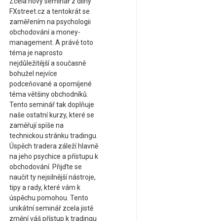
Zcela nový seminář z dílny
FXstreet.cz a tentokrát se
zaměřením na psychologii
obchodování a money-
management. A právě toto
téma je naprosto
nejdůležitější a současně
bohužel nejvíce
podceňované a opomíjené
téma většiny obchodníků.
Tento seminář tak doplňuje
naše ostatní kurzy, které se
zaměřují spíše na
technickou stránku tradingu.
Úspěch tradera záleží hlavně
na jeho psychice a přístupu k
obchodování. Přijďte se
naučit ty nejsilnější nástroje,
tipy a rady, které vám k
úspěchu pomohou. Tento
unikátní seminář zcela jistě
změní váš přístup k tradingu