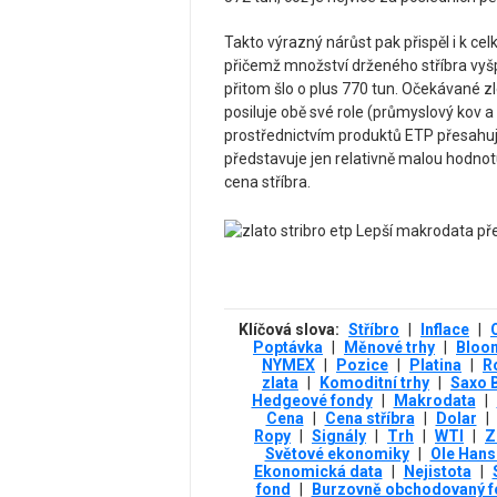
Takto výrazný nárůst pak přispěl i k c
přičemž množství drženého stříbra vyšp
přitom šlo o plus 770 tun. Očekávané zl
posiluje obě své role (průmyslový kov 
prostřednictvím produktů ETP přesahuje
představuje jen relativně malou hodnot
cena stříbra.
Klíčová slova:
Stříbro
|
Inflace
|
Poptávka
|
Měnové trhy
|
Bloo
NYMEX
|
Pozice
|
Platina
|
R
zlata
|
Komoditní trhy
|
Saxo 
Hedgeové fondy
|
Makrodata
|
Cena
|
Cena stříbra
|
Dolar
|
Ropy
|
Signály
|
Trh
|
WTI
|
Z
Světové ekonomiky
|
Ole Hans
Ekonomická data
|
Nejistota
|
fond
|
Burzovně obchodovaný f