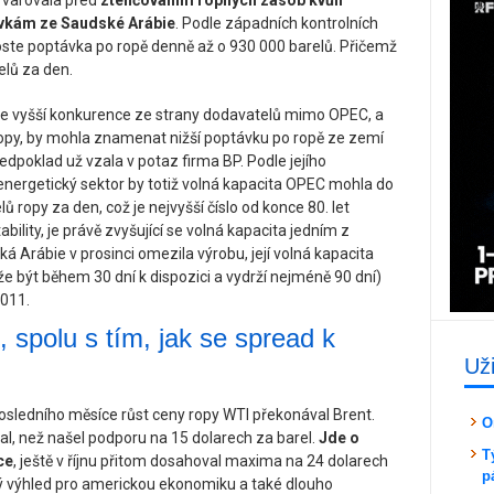
a varovala před
ztenčováním ropných zásob kvůli
ávkám ze Saudské Arábie
. Podle západních kontrolních
oste poptávka po ropě denně až o 930 000 barelů. Přičemž
lů za den.
 že vyšší konkurence ze strany dodavatelů mimo OPEC, a
opy, by mohla znamenat nižší poptávku po ropě ze zemí
dpoklad už vzala v potaz firma BP. Podle jejího
nergetický sektor by totiž volná kapacita OPEC mohla do
 ropy za den, což je nejvyšší číslo od konce 80. let
bility, je právě zvyšující se volná kapacita jedním z
ká Arábie v prosinci omezila výrobu, její volná kapacita
e být během 30 dní k dispozici a vydrží nejméně 90 dní)
2011.
spolu s tím, jak se spread k
Už
osledního měsíce růst ceny ropy WTI překonával Brent.
O
oval, než našel podporu na 15 dolarech za barel.
Jde o
T
ce
, ještě v říjnu přitom dosahoval maxima na 24 dolarech
p
ný výhled pro americkou ekonomiku a také dlouho