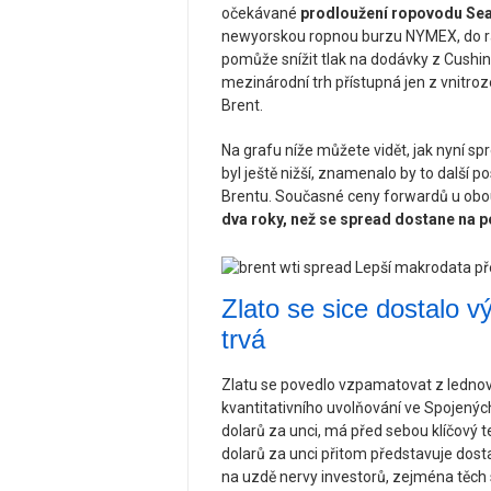
očekávané
prodloužení ropovodu Se
newyorskou ropnou burzu NYMEX, do rafi
pomůže snížit tlak na dodávky z Cushing
mezinárodní trh přístupná jen z vnitro
Brent.
Na grafu níže můžete vidět, jak nyní s
byl ještě nižší, znamenalo by to další p
Brentu. Současné ceny forwardů u obou 
dva roky, než se spread dostane na p
Zlato se sice dostalo vý
trvá
Zlatu se povedlo vzpamatovat z lednov
kvantitativního uvolňování ve Spojených
dolarů za unci, má před sebou klíčový t
dolarů za unci přitom představuje dos
na uzdě nervy investorů, zejména těch s