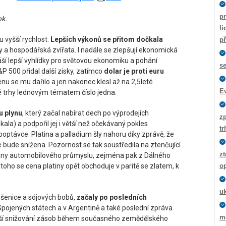
pr
nk.
li
 vyšší rychlost.
Lepších výkonů se přitom dočkala
p
y a hospodářská zvířata. I nadále se zlepšují ekonomická
áší lepší vyhlídky pro světovou ekonomiku a pohání
s
 500 přidal další zisky, zatímco
dolar je proti euru
nu se mu dařilo a jen nakonec klesl až na 2,5leté
E
trhy lednovým tématem číslo jedna.
u plynu
, který začal nabírat dech po výprodejích
z
la) a podpořil jej i větší než očekávaný pokles
tr
 poptávce. Platina a palladium šly nahoru díky zprávě, že
e bude snížena. Pozornost se tak soustředila na ztenčující
zt
rany automobilového průmyslu, zejména pak z Dálného
toho se cena platiny opět obchoduje v paritě se zlatem, k
o
u
 pšenice a sójových bobů,
začaly po posledních
pojených státech a v Argentině a také poslední zpráva
m
alší snižování zásob během současného zemědělského