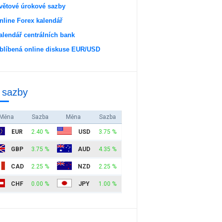
větové úrokové sazby
nline Forex kalendář
alendář centrálních bank
blíbená online diskuse EUR/USD
 sazby
Měna
Sazba
Měna
Sazba
EUR
2.40 %
USD
3.75 %
GBP
3.75 %
AUD
4.35 %
CAD
2.25 %
NZD
2.25 %
CHF
0.00 %
JPY
1.00 %