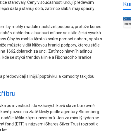
zice stahovaly. Ceny v současnosti určují především
Ku
pší data ji stahují dolů, zatímco slabší mají opačný
On-li
zázn
adiem by mohly i nadále nacházet podporu, protože konec
é době v dohlednu a budoucí inflace se stále čeká vysoká.
rany Číny by mohla těmto kovům pomoct nahoru, spolu s
že můžete vidět klíčovou hranici podpory, kterou stále
na 1662 dolarech za unci. Zatímco hlavní hladinou
, kde se stýká trendová linie a Fibonacciho hranice
tříbru
ka po investicích do vzácných kovů skrze burzovně
lkové pozice na zlatě klesly podle agentury Bloomberg
i nadále těšilo zájmu investorů. Jen za minulý týden se
ný fond (ETF) s názvem iShares Silver Trust rozrostl o
 let.