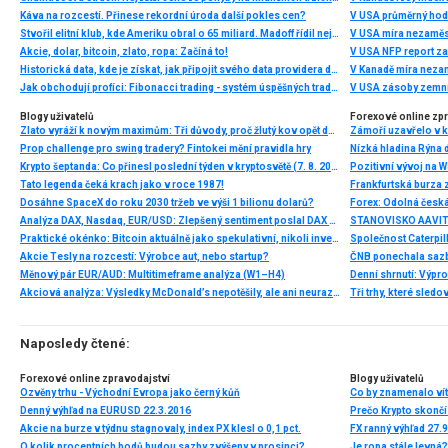
Káva na rozcestí. Přinese rekordní úroda další pokles cen?
V USA průměrný hod
Stvořil elitní klub, kde Ameriku obral o 65 miliard. Madoff řídil největší Ponzi dějin
V USA míra nezaměs
Akcie, dolar, bitcoin, zlato, ropa: Začíná to!
V USA NFP report z
Historická data, kde je získat, jak připojit svého data providera do MultiCharts a proč je budeme potřebovat? (4. díl)
V Kanadě míra neza
Jak obchodují profíci: Fibonacci trading - systém úspěšných traderů
V USA zásoby zemní
Blogy uživatelů
Forexové online zp
Zlato vyráží k novým maximům: Tři důvody, proč žlutý kov opět dominuje
Prop challenge pro swing tradery? Fintokei mění pravidla hry
Nízká hladina Rýna 
Krypto šeptanda: Co přinesl poslední týden v kryptosvětě (7. 8. 2026)
Pozitivní vývoj na Wa
Tato legenda čeká krach jako v roce 1987!
Frankfurtská burza 
Dosáhne SpaceX do roku 2030 tržeb ve výši 1 bilionu dolarů?
Analýza DAX, Nasdaq, EUR/USD: Zlepšený sentiment poslal DAX na nová maxima
Praktické okénko: Bitcoin aktuálně jako spekulativní, nikoli investiční aktivum
Akcie Tesly na rozcestí: Výrobce aut, nebo startup?
Měnový pár EUR/AUD: Multitimeframe analýza (W1–H4)
Denní shrnutí: Výpro
Akciová analýza: Výsledky McDonald’s nepotěšily, ale ani neurazily. Jakou vizi společnost prezentovala?
Tři trhy, které sledo
Naposledy čtené:
Forexové online zpravodajství
Blogy uživatelů
Ozvěny trhu - Východní Evropa jako černý kůň
Denný výhľad na EURUSD 22.3.2016
Prečo Krypto skončí
Akcie na burze v týdnu stagnovaly, index PX klesl o 0,1 pct.
FX ranný výhľad 27.
O kolik procentních bodů budou sazby zvýšeny v prosinci?
Je ropa stále levná?