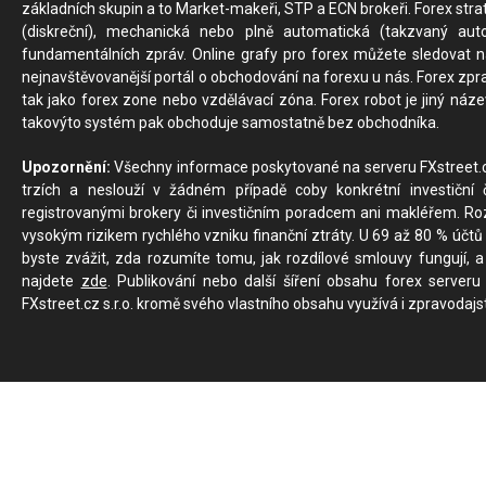
základních skupin a to Market-makeři, STP a ECN brokeři. Forex stra
(diskreční), mechanická nebo plně automatická (takzvaný aut
fundamentálních zpráv. Online grafy pro forex můžete sledovat na 
nejnavštěvovanější portál o obchodování na forexu u nás. Forex zprav
tak jako forex zone nebo vzdělávací zóna. Forex robot je jiný náz
takovýto systém pak obchoduje samostatně bez obchodníka.
Upozornění:
Všechny informace poskytované na serveru FXstreet.cz
trzích a neslouží v žádném případě coby konkrétní investiční č
registrovanými brokery či investičním poradcem ani makléřem. Rozd
vysokým rizikem rychlého vzniku finanční ztráty. U 69 až 80 % účtů 
byste zvážit, zda rozumíte tomu, jak rozdílové smlouvy fungují, a
najdete
zde
. Publikování nebo další šíření obsahu forex serveru
FXstreet.cz s.r.o. kromě svého vlastního obsahu využívá i zpravodajs