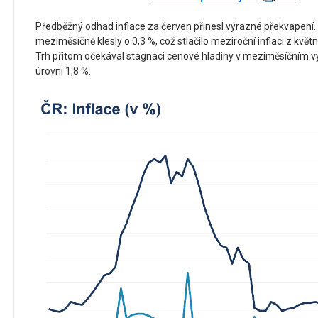
Předběžný odhad inflace za červen přinesl výrazné překvapení.
meziměsíčně klesly o 0,3 %, což stlačilo meziroční inflaci z kvě
Trh přitom očekával stagnaci cenové hladiny v meziměsíčním vyj
úrovni 1,8 %.