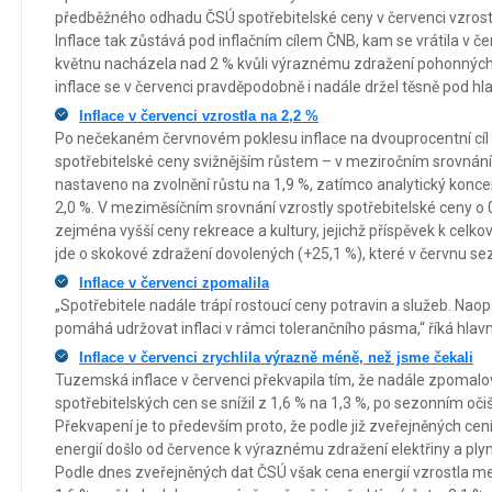
předběžného odhadu ČSÚ spotřebitelské ceny v červenci vzrostly
Inflace tak zůstává pod inflačním cílem ČNB, kam se vrátila v če
květnu nacházela nad 2 % kvůli výraznému zdražení pohonných 
inflace se v červenci pravděpodobně i nadále držel těsně pod hl
Inflace v červenci vzrostla na 2,2 %
Po nečekaném červnovém poklesu inflace na dvouprocentní cíl p
spotřebitelské ceny svižnějším růstem – v meziročním srovnání
nastaveno na zvolnění růstu na 1,9 %, zatímco analytický konc
2,0 %. V meziměsíčním srovnání vzrostly spotřebitelské ceny o
zejména vyšší ceny rekreace a kultury, jejichž příspěvek k celko
jde o skokové zdražení dovolených (+25,1 %), které v červnu se
Inflace v červenci zpomalila
„Spotřebitele nadále trápí rostoucí ceny potravin a služeb. Naopa
pomáhá udržovat inflaci v rámci tolerančního pásma,“ říká hla
Inflace v červenci zrychlila výrazně méně, než jsme čekali
Tuzemská inflace v červenci překvapila tím, že nadále zpomalo
spotřebitelských cen se snížil z 1,6 % na 1,3 %, po sezonním očiš
Překvapení je to především proto, že podle již zveřejněných cení
energií došlo od července k výraznému zdražení elektřiny a ply
Podle dnes zveřejněných dat ČSÚ však cena energií vzrostla 