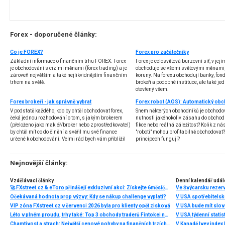
Forex - doporučené články:
Co je FOREX?
Forex pro začátečníky
Základní informace o finančním trhu FOREX. Forex
Forex je celosvětová burzovní síť, v jej
je obchodování s cizími měnami (forex trading) a je
obchoduje se všemi světovými měnami,
zároveň největším a také nejlikvidnějším finančním
koruny. Na forexu obchodují banky, fondy
trhem na světě.
brokeři a podobné instituce, ale také jedn
otevřený všem.
Forex brokeři - jak správně vybrat
V podstatě každého, kdo by chtěl obchodovat forex,
Snem některých obchodníků je obchodo
čeká jednou rozhodování o tom, s jakým brokerem
nutnosti jakéhokoliv zásahu do obchod
(přeloženo jako makléř/broker nebo zprostředkovatel)
fikce nebo reálná záležitost? Kolik z nás
by chtěl mít co do činění a svěřil mu své finance
"roboti" mohou profitabilně obchodovat
určené k obchodování. Velmi rád bych vám přiblížil
principech fungují?
problematiku výběru brokera, rozdíl mezi
jednotlivými typy brokerů a v neposlední řadě uvedu
několik příkladů nejznámějších z nich.
Nejnovější články:
Vzdělávací články
Denní kalendář udál
🚀 FXstreet.cz & eToro přinášejí exkluzivní akci: Získejte 6měsíční členství ve VIP zóně ZDARMA
Ve Švýcarsku rezer
Očekávaná hodnota prop výzvy: Kdy se nákup challenge vyplatí?
V USA spotřebitelsk
VIP zóna FXstreet.cz v červenci 2026 byla pro klienty opět zisková
V USA bude mít slo
Léto v plném proudu, trhy také: Top 3 obchody traderů Fintokei na indexech a zlatě
V USA týdenní statist
Chamtivost a strach: Největší cenové pohyby na finančních trzích (červenec 2026)
V Kanadě Ivey index