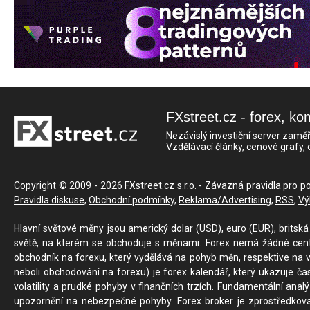
FXstreet.cz - forex, ko
Nezávislý investiční server zaměř
Vzdělávací články, cenové grafy,
Copyright © 2009 - 2026
FXstreet.cz
s.r.o. - Závazná pravidla pro p
Pravidla diskuse
,
Obchodní podmínky
,
Reklama/Advertising
,
RSS
,
Vý
Hlavní světové měny jsou americký dolar (USD), euro (EUR), britská 
světě, na kterém se obchoduje s měnami. Forex nemá žádné centrál
obchodník na forexu, který vydělává na pohyb měn, respektive na v
neboli obchodování na forexu) je forex kalendář, který ukazuje č
volatility a prudké pohyby v finančních trzích. Fundamentální ana
upozornění na nebezpečné pohyby. Forex broker je zprostředkov