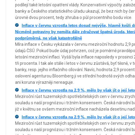
podílejí také letošní opatření vlády. Konzervativní výpočty zal
banky a Českého statistického úřadu ukazují, že bez nich by č
úrovně dvou procent, tedy zhruba o půl procentního bodu více.
Inflace v červnu vzrostla letos dosud nejvýše, hlavně kvůli
Nicméně potraviny by neměla dále zdražovat špatná úroda, která
podprůměrná, ne však katastrofálně
Míra inflace v Česku vykázala v červnu meziroční hodnotu 2,9 
údajů ČSÚ. Pokud bude údaj potvrzen, což je poměrně pravděpo
letošní meziroční inflaci. Vyšší byla inflace naposledy v prosinc
tři procenta. I tak ale stále i letos v červnu zůstává, byť těsně
banky, resp. jejího inflačního cílování. Navíc, hodnota 2,9 procent
oslovení agenturou Bloomberg ji ve střední hodnotě svých odha
ani koruna výrazněji nereaguje.
Inflace v červnu vzrostla na 2,9 %, mělo by však jít o její let
Meziroční růst tuzemských spotřebitelských cen v červnu zrychlil
souladu s naší prognózou i tržním konsensem. Česká národní b
již v květnu se ovšem meziroční inflace nacházela desetinu nad
Inflace v červnu vzrostla na 2,9 %, mělo by však jít o její let
Meziroční růst tuzemských spotřebitelských cen v červnu zrychlil
souladu s naší prognózou i tržním konsensem. Česká národní b