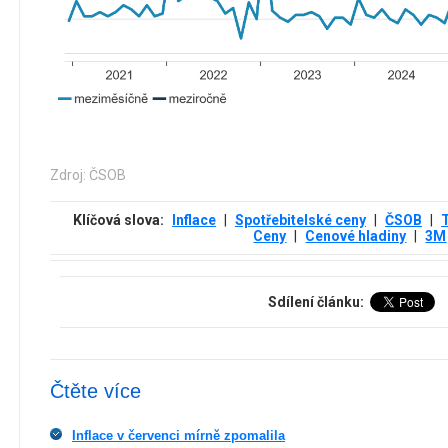
Zdroj: ČSOB
Klíčová slova:
Inflace
|
Spotřebitelské ceny
|
ČSOB
|
Ceny
|
Cenové hladiny
|
3М
Sdílení článku:
Čtěte více
Inflace v červenci mírně zpomalila