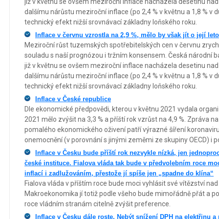
již v květnu se ovšem meziroční inflace nacházela desetinu nad
dalšímu nárůstu meziroční inflace (po 2,4 % v květnu a 1,8 % v
technický efekt nižší srovnávací základny loňského roku.
Inflace v červnu vzrostla na 2,9 %, mělo by však jít o její let
Meziroční růst tuzemských spotřebitelských cen v červnu zrychlil
souladu s naší prognózou i tržním konsensem. Česká národní b
již v květnu se ovšem meziroční inflace nacházela desetinu nad
dalšímu nárůstu meziroční inflace (po 2,4 % v květnu a 1,8 % v
technický efekt nižší srovnávací základny loňského roku.
Inflace v České republice
Dle ekonomické předpovědi, kterou v květnu 2021 vydala organ
2021 mělo zvýšit na 3,3 % a příští rok vzrůst na 4,9 %. Zpráva 
pomalého ekonomického oživení patří výrazné šíření koronaviru
onemocnění (v porovnání s jinými zeměmi ze skupiny OECD) i p
Inflace v Česku bude příští rok nezvykle nízká, jen jednopro
české instituce. Fialova vláda tak bude v předvolebním roce moci
inflací i zadlužováním, přestože jí spíše jen „spadne do klína“
Fialova vláda v příštím roce bude moci vyhlásit své vítězství nad
Makroekonomika jí totiž podle všeho bude mimořádně přát a p
roce vládním stranám citelně zvýšit preference.
Inflace v Česku dále roste. Nebýt snížení DPH na elektřinu a 