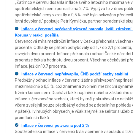
„Zatímco v červnu dosáhla inflace svého letošního maxima ve vý
spotřebitelských cen zpomalilo na 2,7 %. Vyplývá to z dnes pu
spotřebitelské ceny vzrostly o 0,5 %, což bylo ovlivněno předevš
letní dovolené,“ popisuje Petr Kymlička, partner poradenské sk
Inflace v červenci nečekaně výrazně narostla, kvůli zdražení
Koruna v reakci posílila
Červencová míra meziroční inflace v Česku překonala všechna ex
procenta. Odhady se přitom pohybovaly od 1,7 do 2,1 procenta,
rovných dvou procent. Inflace překonala i odhad České národní b
prognóze čekala hodnotu dvou procent. Všechna očekávání pře
inflace, jež činí 0,7 procenta.
Inflace v červenci nepřekvapila, ČNB podrží sazby stabilní
Předběžný odhad inflace v červenci žádné překvapení nepřinesl.
meziměsíčně o 0,5 %, což znamená zvolnění meziroční dynamiky
tržním koncensem. Dochází tak k naplnění našeho základního 
inflace z červnového vrcholu, který by měl pokračovat i v nejbliž
včera zveřejnil pouze předběžný odhad bez detailního pohledu 
v pátek). I v hrubých obrysech je však zřejmé, že sektor služe
proinflačních tlaků.
Inflace v červenci potvrzena pod 2 %
Spotřebitelská inflace v červenci byla víceméně v souladu s t