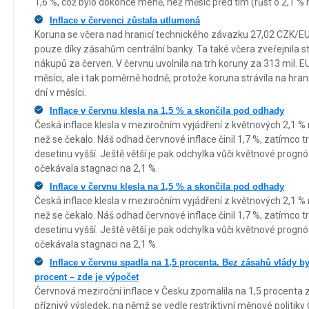
1,6 %, což bylo dokonce méně, než měsíc před tím (růst o 2,1 %
Inflace v červenci zůstala utlumená
Koruna se včera nad hranicí technického závazku 27,02 CZK/
pouze díky zásahům centrální banky. Ta také včera zveřejnila st
nákupů za červen. V červnu uvolnila na trh koruny za 313 mil. EUR
měsíci, ale i tak poměrně hodně, protože koruna strávila na hra
dní v měsíci.
Inflace v červnu klesla na 1,5 % a skončila pod odhady
Česká inflace klesla v meziročním vyjádření z květnových 2,1 % n
než se čekalo. Náš odhad červnové inflace činil 1,7 %, zatímco t
desetinu vyšší. Ještě větší je pak odchylka vůči květnové progn
očekávala stagnaci na 2,1 %.
Inflace v červnu klesla na 1,5 % a skončila pod odhady
Česká inflace klesla v meziročním vyjádření z květnových 2,1 % n
než se čekalo. Náš odhad červnové inflace činil 1,7 %, zatímco t
desetinu vyšší. Ještě větší je pak odchylka vůči květnové progn
očekávala stagnaci na 2,1 %.
Inflace v červnu spadla na 1,5 procenta. Bez zásahů vlády 
procent – zde je výpočet
Červnová meziroční inflace v Česku zpomalila na 1,5 procenta z
příznivý výsledek, na němž se vedle restriktivní měnové politi