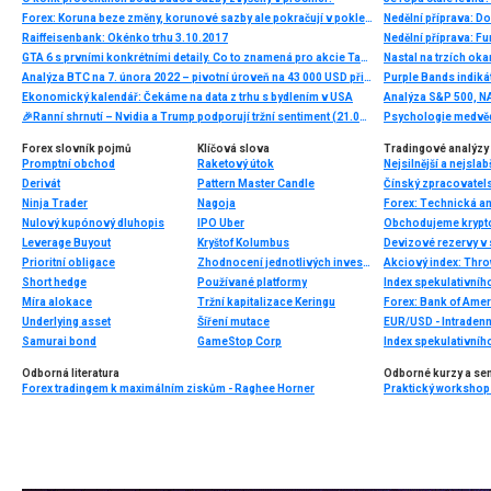
Forex: Koruna beze změny, korunové sazby ale pokračují v poklesu
Nedělní příprava: D
Raiffeisenbank: Okénko trhu 3.10.2017
Nedělní příprava: F
GTA 6 s prvními konkrétními detaily. Co to znamená pro akcie Take-Two Interactive?
Nastal na trzích ok
Analýza BTC na 7. února 2022 – pivotní úroveň na 43 000 USD při testu
Ekonomický kalendář: Čekáme na data z trhu s bydlením v USA
🎉Ranní shrnutí – Nvidia a Trump podporují tržní sentiment (21.05.2026)
Forex slovník pojmů
Klíčová slova
Tradingové analýzy 
Promptní obchod
Raketový útok
Nejsilnější a nejsla
Derivát
Pattern Master Candle
Čínský zpracovatels
Ninja Trader
Nagoja
Forex: Technická a
Nulový kupónový dluhopis
IPO Uber
Leverage Buyout
Kryštof Kolumbus
Devizové rezervy v 
Prioritní obligace
Zhodnocení jednotlivých investic
Akciový index: Thro
Short hedge
Používané platformy
Index spekulativníh
Míra alokace
Tržní kapitalizace Keringu
Forex: Bank of Amer
Underlying asset
Šíření mutace
EUR/USD - Intradenn
Samurai bond
GameStop Corp
Index spekulativníh
Odborná literatura
Odborné kurzy a se
Forex tradingem k maximálním ziskům - Raghee Horner