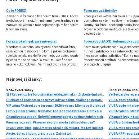
Co je FOREX?
Forex pro začátečníky
Základní informace o finančním trhu FOREX. Forex
Forex je celosvětová burzovní síť, v jej
je obchodování s cizími měnami (forex trading) a je
obchoduje se všemi světovými měnami,
zároveň největším a také nejlikvidnějším finančním
koruny. Na forexu obchodují banky, fondy
trhem na světě.
brokeři a podobné instituce, ale také jedn
otevřený všem.
Forex brokeři - jak správně vybrat
V podstatě každého, kdo by chtěl obchodovat forex,
Snem některých obchodníků je obchodo
čeká jednou rozhodování o tom, s jakým brokerem
nutnosti jakéhokoliv zásahu do obchod
(přeloženo jako makléř/broker nebo zprostředkovatel)
fikce nebo reálná záležitost? Kolik z nás
by chtěl mít co do činění a svěřil mu své finance
"roboti" mohou profitabilně obchodovat
určené k obchodování. Velmi rád bych vám přiblížil
principech fungují?
problematiku výběru brokera, rozdíl mezi
jednotlivými typy brokerů a v neposlední řadě uvedu
několik příkladů nejznámějších z nich.
Nejnovější články:
Vzdělávací články
Denní kalendář udál
🚀 FXstreet.cz & eToro přinášejí exkluzivní akci: Získejte 6měsíční členství ve VIP zóně ZDARMA
Ve Švýcarsku rezer
Očekávaná hodnota prop výzvy: Kdy se nákup challenge vyplatí?
V USA spotřebitelsk
VIP zóna FXstreet.cz v červenci 2026 byla pro klienty opět zisková
V USA bude mít slo
Léto v plném proudu, trhy také: Top 3 obchody traderů Fintokei na indexech a zlatě
V USA týdenní statist
Chamtivost a strach: Největší cenové pohyby na finančních trzích (červenec 2026)
V Kanadě Ivey index
Káva na rozcestí. Přinese rekordní úroda další pokles cen?
V USA průměrný hod
Stvořil elitní klub, kde Ameriku obral o 65 miliard. Madoff řídil největší Ponzi dějin
V USA míra nezaměs
Akcie, dolar, bitcoin, zlato, ropa: Začíná to!
V USA NFP report z