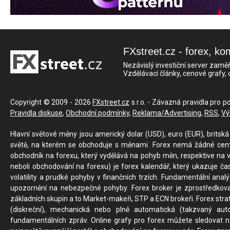
FXstreet.cz - forex, ko
Nezávislý investiční server zaměř
Vzdělávací články, cenové grafy,
Copyright © 2009 - 2026
FXstreet.cz
s.r.o. - Závazná pravidla pro p
Pravidla diskuse
,
Obchodní podmínky
,
Reklama/Advertising
,
RSS
,
Vý
Hlavní světové měny jsou americký dolar (USD), euro (EUR), britská 
světě, na kterém se obchoduje s měnami. Forex nemá žádné centrál
obchodník na forexu, který vydělává na pohyb měn, respektive na v
neboli obchodování na forexu) je forex kalendář, který ukazuje č
volatility a prudké pohyby v finančních trzích. Fundamentální ana
upozornění na nebezpečné pohyby. Forex broker je zprostředkov
základních skupin a to Market-makeři, STP a ECN brokeři. Forex stra
(diskreční), mechanická nebo plně automatická (takzvaný aut
fundamentálních zpráv. Online grafy pro forex můžete sledovat na 