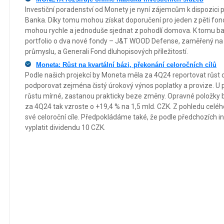
Investiční poradenství od Monety je nyní zájemcům k dispozici p
Banka. Díky tomu mohou získat doporučení pro jeden z pěti fo
mohou rychle a jednoduše sjednat z pohodlí domova. K tomu ban
portfolio o dva nové fondy – J&T WOOD Defense, zaměřený na 
průmyslu, a Generali Fond dluhopisových příležitostí.
Moneta: Růst na kvartální bázi, překonání celoročních cílů
Podle našich projekcí by Moneta měla za 4Q24 reportovat růst 
podporovat zejména čistý úrokový výnos poplatky a provize. U
růstu mírné, zastanou prakticky beze změny. Opravné položky b
za 4Q24 tak vzroste o +19,4 % na 1,5 mld. CZK. Z pohledu celé
své celoroční cíle. Předpokládáme také, že podle předchozích i
vyplatit dividendu 10 CZK.