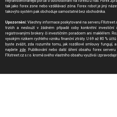
nejnavštěvovanější portál o obchodování na forexu u nás. Forex zprav
tak jako forex zone nebo vzdělávací zóna. Forex robot je jiný náz
takovýto systém pak obchoduje samostatně bez obchodníka.
Upozornění:
Všechny informace poskytované na serveru FXstreet.cz
trzích a neslouží v žádném případě coby konkrétní investiční č
registrovanými brokery či investičním poradcem ani makléřem. Rozd
vysokým rizikem rychlého vzniku finanční ztráty. U 69 až 80 % účtů 
byste zvážit, zda rozumíte tomu, jak rozdílové smlouvy fungují, a
najdete
zde
. Publikování nebo další šíření obsahu forex serveru
FXstreet.cz s.r.o. kromě svého vlastního obsahu využívá i zpravodajs