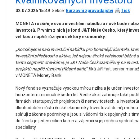
02.07.2026 15:49
Sekce:
Burzovní zpravodajství
Tisk
MONETA rozšiřuje svou investiční nabídku a nově bude nabíz
investorů. Prvním z nich je fond J&T Naše Česko, který inve
velikostí napříč různými sektory ekonomiky.
„
Rozšiřujeme naši investiční nabídku pro bonitnější klientelu, kt
investiční příležitosti a aktiva, jež nejsou široké veřejnosti běž
tento segment otevíráme, je J&T Naše Česko
zaměřený na investi
projektů napříč různými třídami aktiv,
“ říká Jiří Fait, senior man
v MONETA Money Bank.
Nový fond se vyznačuje vysokou mírou rizika a je určen inves
horizontem minimálně sedm let. Vedle akcií zahrnuje také pod
firmách, startupových projektech či nemovitostech, a investor
dlouhodobém růstu české ekonomiky. Investovat do něj mohou kva
splňují zákonné podmínky a jsou si vědomi rizik spojených s tím
do fondu je jeden milion korun a zájemci si jej mohou sjednat 
specialisty.