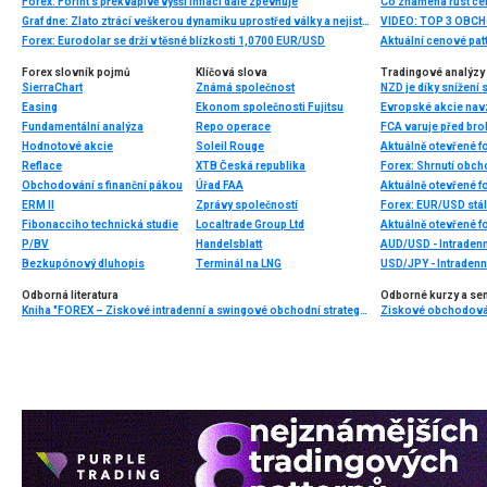
Forex: Forint s překvapivě vyšší inflací dále zpevňuje
Co znamená růst cen
Graf dne: Zlato ztrácí veškerou dynamiku uprostřed války a nejistoty kolem politiky 🟡 (09.04.2026)
VIDEO: TOP 3 OBC
Forex: Eurodolar se drží v těsné blízkosti 1,0700 EUR/USD
Aktuální cenové pat
Forex slovník pojmů
Klíčová slova
Tradingové analýzy 
SierraChart
Známá společnost
NZD je díky snížení
Easing
Ekonom společnosti Fujitsu
Evropské akcie navz
Fundamentální analýza
Repo operace
FCA varuje před br
Hodnotové akcie
Soleil Rouge
Aktuálně otevřené f
Reflace
XTB Česká republika
Forex: Shrnutí obc
Obchodování s finanční pákou
Úřad FAA
Aktuálně otevřené f
ERM II
Zprávy společností
Forex: EUR/USD stál
Fibonacciho technická studie
Localtrade Group Ltd
Aktuálně otevřené f
P/BV
Handelsblatt
AUD/USD - Intradenn
Bezkupónový dluhopis
Terminál na LNG
USD/JPY - Intradenn
Odborná literatura
Odborné kurzy a se
Kniha "FOREX – Ziskové intradenní a swingové obchodní strategie" od Kathy Lien vychází v češtině!