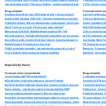
Historická data, kde je získat, jak připojit svého data providera do MultiCharts a proč je budeme potřebovat? (4. díl)
V Kanadě míra neza
Jak obchodují profíci: Fibonacci trading - systém úspěšných traderů
V USA zásoby zemní
Blogy uživatelů
Forexové online zp
Dosáhne SpaceX do roku 2030 tržeb ve výši 1 bilionu dolarů?
Analýza DAX, Nasdaq, EUR/USD: Zlepšený sentiment poslal DAX na nová maxima
Praktické okénko: Bitcoin aktuálně jako spekulativní, nikoli investiční aktivum
Akcie Tesly na rozcestí: Výrobce aut, nebo startup?
AUD/USD testuje klí
Měnový pár EUR/AUD: Multitimeframe analýza (W1–H4)
Zlato po průlomu na
Akciová analýza: Výsledky McDonald’s nepotěšily, ale ani neurazily. Jakou vizi společnost prezentovala?
📊 CSG zveřejnilo vý
Akcie Microsoftu zlomily 26 let starý rekord. Důvod překvapil i samotné investory
RebelsFunding: Príležitosť pre Vás je tu!
ČR: Devizové rezervy
FOMO a kvartální výsledky: Jak vyhodnotit potenciál a riziko?
Proč v období ztrát nesahat do funkční strategie
Naposledy čtené:
Forexové online zpravodajství
Blogy uživatelů
Je růst indexu S&P 500 neudržitelný?
3 základné scenáre 
Klíčové body z tiskové konference Jerome Powella
Na Čechy dolehlo lednové zdražování. Důvěra v českou ekonomiku je nejníže od léta 2014
Technická analýza
Ranní okénko - Jak dlouho vydrží úroková stabilita ČNB?
Pattern Doji - Druhy
Libra dosedla na důležitý support. Býci jej zatím brání
Praktická ukázka: F
Komodity: Hurikán Arthur nepředstavuje větší hrozbu pro východní pobřeží USA
FX ranný výhľad 12.
Ranní komentář: Americké výnosy na 14 měsíčním maximu. Indexy se drží, dolar roste, zlato ztrácí
Malé drobnosti, kter