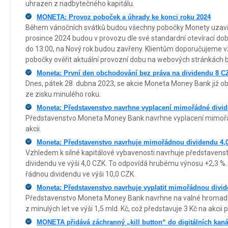
uhrazen z nadbytečného kapitálu.
MONETA: Provoz poboček a úhrady ke konci roku 2024
Během vánočních svátků budou všechny pobočky Monety uzavře
prosince 2024 budou v provozu dle své standardní otevírací dob
do 13:00, na Nový rok budou zavřeny. Klientům doporučujeme 
pobočky ověřit aktuální provozní dobu na webových stránkách 
Moneta: První den obchodování bez práva na dividendu 8 C
Dnes, pátek 28. dubna 2023, se akcie Moneta Money Bank již ob
ze zisku minulého roku.
Moneta: Představenstvo navrhne vyplacení mimořádné divide
Představenstvo Moneta Money Bank navrhne vyplacení mimořád
akcii.
Moneta: Představenstvo navrhuje mimořádnou dividendu 4,
Vzhledem k silné kapitálové vybavenosti navrhuje představe
dividendu ve výši 4,0 CZK. To odpovídá hrubému výnosu +2,3 %. 
řádnou dividendu ve výši 10,0 CZK.
Moneta: Představenstvo navrhuje vyplatit mimořádnou divid
Představenstvo Moneta Money Bank navrhne na valné hromadě
z minulých let ve výši 1,5 mld. Kč, což představuje 3 Kč na akcii
MONETA přidává záchranný „kill button“ do digitálních kan