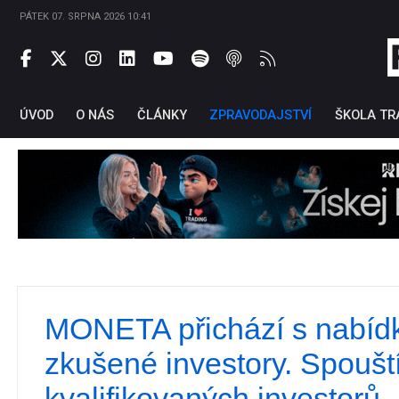
PÁTEK 07. SRPNA 2026 10:41
ÚVOD
O NÁS
ČLÁNKY
ZPRAVODAJSTVÍ
ŠKOLA TR
MONETA přichází s nabíd
Ti
zkušené investory. Spoušt
kvalifikovaných investorů