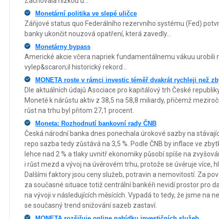
Zachovala nízkou ú...
Monetární politika ve slepé uličce
Zářijové status quo Federálního rezervního systému (Fed) potvrdi
banky ukončit nouzová opatření, která zavedly...
Monetárny bypass
Americké akcie včera napriek fundamentálnemu vákuu urobili 
vylep&scaron;il historický rekord...
MONETA roste v rámci investic téměř dvakrát rychleji než zb
Dle aktuálních údajů Asociace pro kapitálový trh České republik
Monetě k nárůstu aktiv z 38,5 na 58,8 miliardy, přičemž meziročn
růst na trhu byl přitom 27,1 procent.
Moneta: Rozhodnutí bankovní rady ČNB
Česká národní banka dnes ponechala úrokové sazby na stávající
repo sazba tedy zůstává na 3,5 %. Podle ČNB by inflace ve zbyt
lehce nad 2 % a tlaky uvnitř ekonomiky působí spíše na zvyšován
i růst mezd a vývoj na úvěrovém trhu, protože se úvěruje více, 
Dalšími faktory jsou ceny služeb, potravin a nemovitostí. Za po
za současné situace totiž centrální bankéři nevidí prostor pro d
na vývoji v následujících měsících. Vypadá to tedy, že jsme na n
se současný trend snižování sazeb zastaví.
MONETA rozšiřuje online nabídku investičních služeb