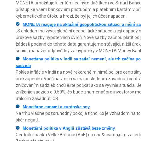
MONETA umožňuje klientům jediným tlačítkem ve Smart Bance
přístup ke všem bankovním přístupům a platebním kartám v pří
kybernetického útoku a hrozí, že byl jejich účet napaden.
MONETA reaguje na aktuální geopolitickou situaci a mění s
„S ohledem na vývoj globální geopolitické situace a její dopady
úrokové sazby hypotečních úvěrů. Nové sazby začnou platit od 
žádosti podané do tohoto data garantujeme stávající, nižší úrok
senior manažer odpovědný za hypotéky v MONETA Money Bank
Monetárna politika v Indii sa zatiaľ nemení, ale trh začína 
sadzieb
Pokles inflácie v Indii na nové rekordné minimá bol pre centrál
prekvapením. Väčšina z nich sa na poslednom zasadnutí centráln
znižovaním sadzieb chcú ešte počkať ako sa vyvinie situácia. J
zníženie sadzieb o 0.50%, čo bude znamenať pre investorov mo
ďalšom zasadnutí CB.
Monetárne cunami a európske sny
Na trhu vládne pozoruhodný pokoj a ticho, čo je vzhľadom na to
skôr negatí...
Monetární politika v Anglii zůstává beze změny
Centrální banka Velké Británie (BoE) na dne&scaron;ním zasedán