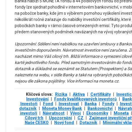
Banka nabízí 5 MONETA fondů a 44 podílových fondů od předníc
fondy lze sjednat pohodlně v internetovém bankovnictví, v mob
na pobočce banky, kde jim s výběrem pomohou vyškolení invest
několikrát ročně zařazuje do nabídky investiční certifikáty, kte
pobočkách banky v rámci časově omezených emisí. Tyto produk
předem stanovených podmínek navázaných na vývoj vybraných a
Upozornění: Sdělení není nabídkou na uzavření smlouvy s Bankou
investičním doporučením. Návratnost investice není zaručena.
nacházet mimo Váš cílový trh. Bližší informace o vymezení cílov
kartě jednotlivého fondu. Před samotným investováním do fondu j
dotazník a důkladně se seznámit se Statutem (Prospektem) a Sdě
naleznete na webu, v sídle Banky a také na vybraných pobočkách
nejsou dle zákona pojištěny. Více informací na moneta.cz.
Klíčová slova:
Rizika
|
Aktiva
|
Certifikáty
|
Investi
Investování
|
Fondy kvalifikovaných investorů
|
Bank
Investoři
|
Fond
|
Investovat
|
Banka
|
Fondy
|
Invest
dotazník
|
Moneta Money Bank
|
Bankovnictví
|
Návrat
investoři
|
Návratnost
|
Vývoj
|
Ekonomiky
|
Moneta
|
Cílový trh
|
Upozornění
|
CZ
|
Zajímavé investiční pří
Naše ČESKO
|
Nový fond
|
Dotazník
|
Minimální vkla