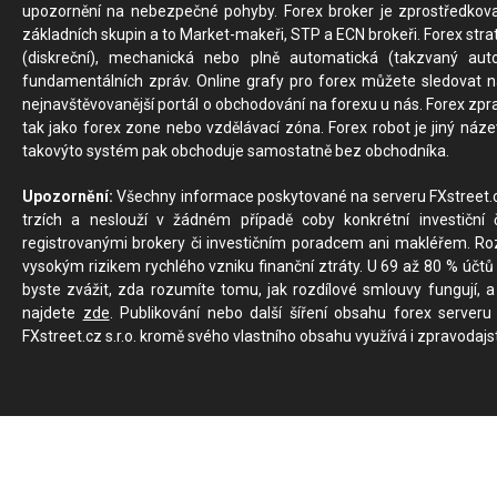
upozornění na nebezpečné pohyby. Forex broker je zprostředkov
základních skupin a to Market-makeři, STP a ECN brokeři. Forex stra
(diskreční), mechanická nebo plně automatická (takzvaný aut
fundamentálních zpráv. Online grafy pro forex můžete sledovat na 
nejnavštěvovanější portál o obchodování na forexu u nás. Forex zprav
tak jako forex zone nebo vzdělávací zóna. Forex robot je jiný náz
takovýto systém pak obchoduje samostatně bez obchodníka.
Upozornění:
Všechny informace poskytované na serveru FXstreet.cz
trzích a neslouží v žádném případě coby konkrétní investiční č
registrovanými brokery či investičním poradcem ani makléřem. Rozd
vysokým rizikem rychlého vzniku finanční ztráty. U 69 až 80 % účtů 
byste zvážit, zda rozumíte tomu, jak rozdílové smlouvy fungují, a
najdete
zde
. Publikování nebo další šíření obsahu forex serveru
FXstreet.cz s.r.o. kromě svého vlastního obsahu využívá i zpravodajs