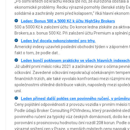
„Po osmi letech od krachu Řecka lze říci, že eurozóna obstála a 
ekonomické problémy. Řecku výrazně pomohly členské státy Evr
solidárně a zachránily zemi před kolapsem,“ říká hlavní ekono
Leden: Bonus 500 a 5000 Kč k účtu HighSky Brokers
500 a 5000 Kč k založení účtu: Do konce ledna získáte za aktiva
Brokers,a.s. bonus 500 Kč. Při založení účtu Premium a splnění
Leden byl docela nekonzistentní pro trhy.
Americký indexy uzavřeli poslední obchodní týden v záporném ter
fakt o tom, že podle dat...
Leden končí poklesem prakticky ve všech hlavních indexech
Již uběhl první měsíc roku 2021 a začínáme únor s očima pevn
očkování. Zavedené očkování nepokračují očekávaným tempem, 
finančních trzích, ale také vyvolalo konfrontaci mezi různými 
společnostmi ohledně distribuce vakcín, naposledy mezi spole
unií.
Leden přinesl další pokles cen povinného ručení, v průměru
Ceny pojištění odpovědnosti z provozu vozidla v prvním měsíci t
Podle údajů Broker Consulting POVIndexu, který pravidelně sle
povinného ručení za typický vůz českých domácností, došlo ke s
porovnání s prosincovou hodnotou činí rozdíl 208 korun. Podle 
výrazné snížení cen v Praze, v menších městech ceny naopak v