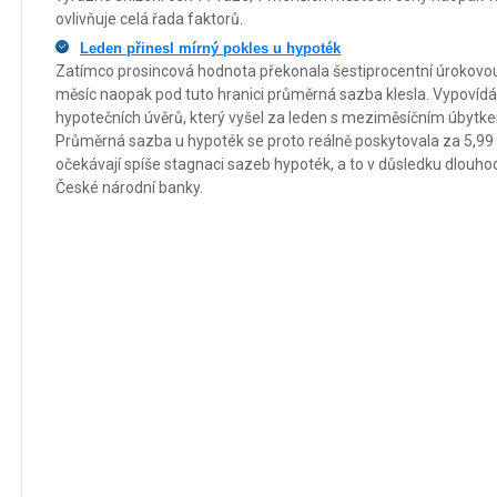
ovlivňuje celá řada faktorů.
Leden přinesl mírný pokles u hypoték
Zatímco prosincová hodnota překonala šestiprocentní úrokovou 
měsíc naopak pod tuto hranici průměrná sazba klesla. Vypovídá
hypotečních úvěrů, který vyšel za leden s meziměsíčním úbytk
Průměrná sazba u hypoték se proto reálně poskytovala za 5,99 
očekávají spíše stagnaci sazeb hypoték, a to v důsledku dlouho
České národní banky.