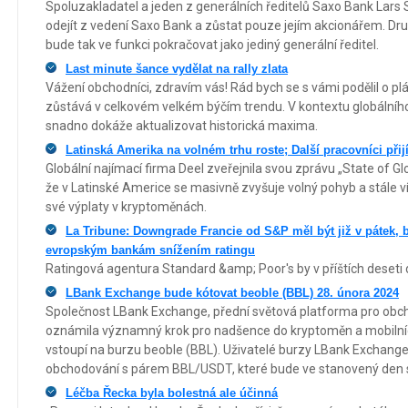
Spoluzakladatel a jeden z generálních ředitelů Saxo Bank Lars 
odejít z vedení Saxo Bank a zůstat pouze jejím akcionářem. Dr
bude tak ve funkci pokračovat jako jediný generální ředitel.
Last minute šance vydělat na rally zlata
Vážení obchodníci, zdravím vás! Rád bych se s vámi podělil o pl
zůstává v celkovém velkém býčím trendu. V kontextu globálního
snadno dokáže aktualizovat historická maxima.
Latinská Amerika na volném trhu roste; Další pracovníci přij
Globální najímací firma Deel zveřejnila svou zprávu „State of Glo
že v Latinské Americe se masivně zvyšuje volný pohyb a stále víc
své výplaty v kryptoměnách.
La Tribune: Downgrade Francie od S&P měl být již v pátek, 
evropským bankám snížením ratingu
Ratingová agentura Standard &amp; Poor's by v příštích deseti 
LBank Exchange bude kótovat beoble (BBL) 28. února 2024
Společnost LBank Exchange, přední světová platforma pro obchod
oznámila významný krok pro nadšence do kryptoměn a mobilníc
vstoupí na burzu beoble (BBL). Uživatelé burzy LBank Exchange
obchodování s párem BBL/USDT, které bude ve stanovený den 
Léčba Řecka byla bolestná ale účinná