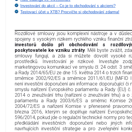
Investování do akcií – Co je to obchodování s akciemi?
Testovací účet u XTB? Procvičte si obchodování zdarma!
Rozdílové smlouvy jsou komplexní nástroje a v důsledk
spojeny s vysokým rizikem rychlého vzniku finanční ztr
investorů došlo při obchodování s rozdílov
poskytovatele ke vzniku ztráty
. Měli byste zvážit, zd
smlouvy fungují, a zda si můžete dovolit vysoké riz
prostředků. Investování je rizikové. Investujte zo
marketingovou komunikací ve smyslu čl. 24 odst. 3 sm
a Rady 2014/65/EU ze dne 15. května 2014 o trzích finan
směrnice 2002/92/ES a směrnice 2011/61/EU (MiFID I
není investiční doporučení ani informace doporučující či na
smyslu nařízení Evropského parlamentu a Rady (EU) č
2014 o zneužívání trhu (nařízení o zneužívání trhu) a 
parlamentu a Rady 2003/6/ES a směrnic Komise 2
2004/72/ES a nařízení Komise v přenesené pravomo
března 2016, kterým se doplňuje nařízení Evropskéh
596/2014, pokud jde o regulační technické normy pro tec
předkládání investičních doporučení nebo jiných in
navrhujících investiční strategie a pro zveřejnění ko