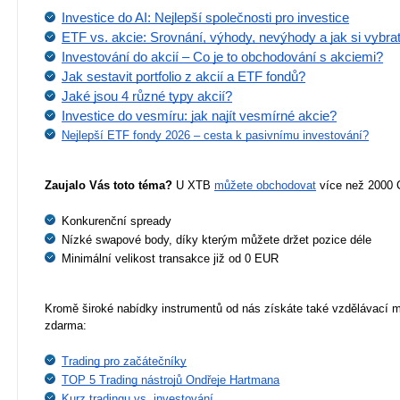
Investice do AI: Nejlepší společnosti pro investice
ETF vs. akcie: Srovnání, výhody, nevýhody a jak si vybra
Investování do akcií – Co je to obchodování s akciemi?
Jak sestavit portfolio z akcií a ETF fondů?
Jaké jsou 4 různé typy akcií?
Investice do vesmíru: jak najít vesmírné akcie?
Nejlepší ETF fondy 2026 – cesta k pasivnímu investování?
Zaujalo Vás toto téma?
 U XTB 
můžete obchodovat
 více než 2000 
Konkurenční spready
Nízké swapové body, díky kterým můžete držet pozice déle
Minimální velikost transakce již od 0 EUR
Kromě široké nabídky instrumentů od nás získáte také vzdělávací ma
zdarma:
Trading pro začátečníky
TOP 5 Trading nástrojů Ondřeje Hartmana
Kurz tradingu vs. investování