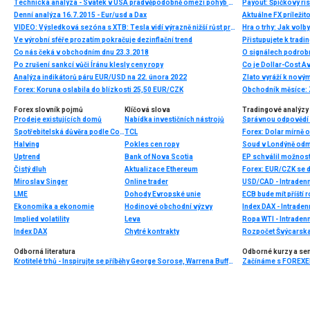
Technická analýza - Svátek v USA pradvěpodobně omezí pohyb EURUSD
Payout: Špičkový r
Denní analýza 16.7.2015 - Eur/usd a Dax
Aktuálne FX príleži
VIDEO: Výsledková sezóna s XTB: Tesla vidí výrazně nižší růst produkce aut než v roce 2023, akcie -7,5 %
Ve výrobní sféře prozatím pokračuje dezinflační trend
Přistupujete k tradi
Co nás čeká v obchodním dnu 23.3.2018
O signálech podrobn
Po zrušení sankcí vůči Íránu klesly ceny ropy
Co je Dollar-Cost Av
Analýza indikátorů páru EUR/USD na 22. února 2022
Forex: Koruna oslabila do blízkosti 25,50 EUR/CZK
Obchodník měsíce: 
Forex slovník pojmů
Klíčová slova
Tradingové analýzy 
Prodeje existujících domů
Nabídka investičních nástrojů
Správnou odpovědí na
Spotřebitelská důvěra podle Conference Board
TCL
Halving
Pokles cen ropy
Uptrend
Bank of Nova Scotia
Čistý dluh
Aktualizace Ethereum
Forex: EUR/CZK se 
Miroslav Singer
Online trader
USD/CAD - Intradenn
LME
Dohody Evropské unie
ECB bude mít příští 
Ekonomika a ekonomie
Hodinové obchodní výzvy
Index DAX - Intraden
Implied volatility
Leva
Ropa WTI - Intraden
Index DAX
Chytré kontrakty
Rozpočet Švýcarska
Odborná literatura
Odborné kurzy a se
Krotitelé trhů - Inspirujte se příběhy George Sorose, Warrena Buffetta a Paula Volckera
Začínáme s FOREXEM 