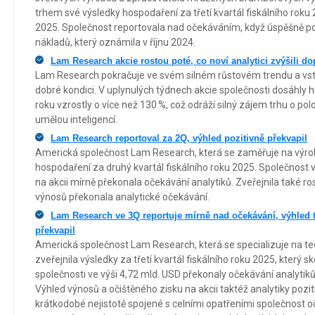
trhem své výsledky hospodaření za třetí kvartál fiskálního roku 
2025. Společnost reportovala nad očekáváním, když úspěšně po
nákladů, který oznámila v říjnu 2024.
Lam Research akcie rostou poté, co noví analytici zvýšili do
Lam Research pokračuje ve svém silném růstovém trendu a vst
dobré kondici. V uplynulých týdnech akcie společnosti dosáhly 
roku vzrostly o více než 130 %, což odráží silný zájem trhu o po
umělou inteligencí.
Lam Research reportoval za 2Q, výhled pozitivně překvapil
Americká společnost Lam Research, která se zaměřuje na výrob
hospodaření za druhý kvartál fiskálního roku 2025. Společnost 
na akcii mírně překonala očekávání analytiků. Zveřejnila také ro
výnosů překonala analytické očekávání.
Lam Research ve 3Q reportuje mírně nad očekávání, výhled tr
překvapil
Americká společnost Lam Research, která se specializuje na te
zveřejnila výsledky za třetí kvartál fiskálního roku 2025, který s
společnosti ve výši 4,72 mld. USD překonaly očekávání analytiků,
Výhled výnosů a očištěného zisku na akcii taktéž analytiky pozi
krátkodobé nejistotě spojené s celními opatřeními společnost 