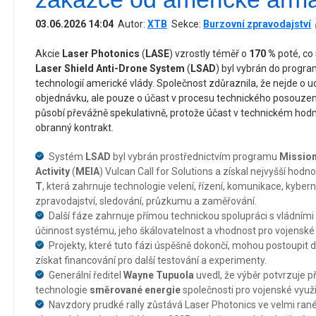
03.06.2026 14:04
Autor:
XTB
Sekce:
Burzovní zpravodajství
Akcie
Laser Photonics
(
LASE
) vzrostly téměř o
170 %
poté, co 
Laser Shield Anti-Drone System
(
LSAD
) byl vybrán do progr
technologií americké vlády. Společnost zdůraznila, že nejde o u
objednávku, ale pouze o účast v procesu technického posouzení
působí převážně spekulativně, protože účast v technickém hod
obranný kontrakt.
Systém
LSAD
byl vybrán prostřednictvím programu
Mission
Activity
(
MEIA
) Vulcan Call for Solutions a získal nejvyšší hodn
T
, která zahrnuje technologie velení, řízení, komunikace, kyber
zpravodajství, sledování, průzkumu a zaměřování.
Další fáze zahrnuje přímou technickou spolupráci s vládními
účinnost systému, jeho škálovatelnost a vhodnost pro vojenské
Projekty, které tuto fázi úspěšně dokončí, mohou postoupi
získat financování pro další testování a experimenty.
Generální ředitel
Wayne Tupuola
uvedl, že výběr potvrzuje p
technologie
směrované energie
společnosti pro vojenské využit
Navzdory prudké rally zůstává Laser Photonics ve velmi ran