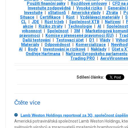
Použití finanční páky
|
Rozdílové smlouvy
|
CFD na 
Investujte zodpovědně
|
Vysoké riziko
|
Generální 
Investujte
|
xStation5
|
Americké vlády
|
Ztráta
|
Po
Situace
|
Certifikace
|
Růst
|
Vzdělávací materiály
|
S
CL
|
JDE
|
Růst tržeb
|
Společnost XTB
|
Nařízení
|
P
akcie
|
Riziko ztráty
|
Technologie
|
AI
|
Společnost
výkonnost
|
Společnost
|
3М
|
Marketingová komuni
pravomoci
|
Komise v přenesené pravomoci (EU)
|
Trad
Další testování
|
Testovací účet
|
D1
|
Vlády
|
Výhod
Materiály
|
Odpovědnost
|
Komercializace
|
Nevýhod
AI
|
Body
|
Investování je rizikové
|
Náklady
|
Účet u 
Ondřeje Hartmana
|
Nařízení Evropského parlamentu
Trading PRO
|
AeroVironmen
Sdílení článku:
Čtěte více
Lamb Weston Holdings reportoval za 3Q, společnost úspěšn
Americká potravinářská společnost Lamb Weston Holdings, která
světových výrobců a zpracovatelů mražených bramborových výr