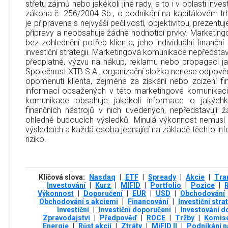
střetu zájmů nebo jakékoli jiné rady, a to i v oblasti inve
zákona č. 256/2004 Sb., o podnikání na kapitálovém t
je připravena s nejvyšší pečlivostí, objektivitou, prezent
přípravy a neobsahuje žádné hodnotící prvky. Marketin
bez zohlednění potřeb klienta, jeho individuální finanční
investiční strategii. Marketingová komunikace nepředstavu
předplatné, výzvu na nákup, reklamu nebo propagaci jak
Společnost XTB S.A., organizační složka nenese odpověd
opomenutí klienta, zejména za získání nebo zcizení fi
informací obsažených v této marketingové komunikaci
komunikace obsahuje jakékoli informace o jakýchko
finančních nástrojů v nich uvedených, nepředstavují
ohledně budoucích výsledků. Minulá výkonnost nemusí
výsledcích a každá osoba jednající na základě těchto info
riziko.
Klíčová slova:
Nasdaq
|
ETF
|
Spready
|
Akcie
|
Tra
Investování
|
Kurz
|
MIFID
|
Portfolio
|
Pozice
|
R
Výkonnost
|
Doporučení
|
EUR
|
USD
|
Obchodování
Obchodování s akciemi
|
Financování
|
Investiční stra
Investiční
|
Investiční doporučení
|
Investování do
Zpravodajství
|
Předpověď
|
ROCE
|
Tržby
|
Komis
Energie
|
Růst akcií
|
Ztráty
|
MiFID II
|
Podnikání n