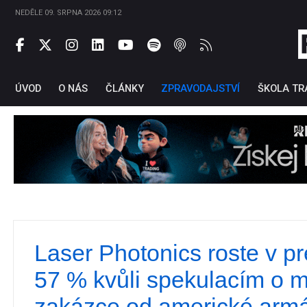
NEDĚLE 09. SRPNA 2026 09:12
ÚVOD
O NÁS
ČLÁNKY
ZPRAVODAJSTVÍ
ŠKOLA TR
Laser Photonics roste v p
Ti
57 % kvůli spekulacím o 
zakázce od americké arm