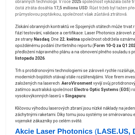
obranných technologií. V roce
2025
společnost vykázala čisté t
čistá ztráta dosáhla
17,5 milionu USD
. Růst tržeb byl tažen př
průmyslovou poptávkou, společnost však zůstává ztrátová.
Získání obranných kontraktů ve Spojených státech může trvat r
fází testování, validace a certifikace. Laser Photonics zárove
ze strany
Nasdaq
. Dne
22. května
společnost obdržela oznámení
opožděnému podání čtvrtletního reportu (
Form 10-Q za Q1 20
předložení nápravného plánu a na obnovení plného souladu s p
listopadu 2026
.
Trh s protidronovými technologiemi se zároveň rychle rozšiřuje
moderních bojištích stávají stále rozšířenějšími. Více firem inv
založených na laserech.
AeroVironment
vyvíjí svůj protidrono
zatímco australská společnost
Electro Optic Systems
(
EOS
) r
vysokovýkonných laserů v
Singapuru
.
Klíčovou výhodou laserových zbraní jsou nízké náklady na jede
záchytnými raketami. Díky tomu jsou systémy se směrovanou ene
vojenské zákazníky po celém světě.
Akcie Laser Photonics
(
LASE.US, 