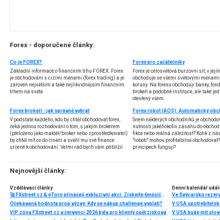
Forex - doporučené články:
Co je FOREX?
Forex pro začátečníky
Základní informace o finančním trhu FOREX. Forex
Forex je celosvětová burzovní síť, v jej
je obchodování s cizími měnami (forex trading) a je
obchoduje se všemi světovými měnami,
zároveň největším a také nejlikvidnějším finančním
koruny. Na forexu obchodují banky, fondy
trhem na světě.
brokeři a podobné instituce, ale také jedn
otevřený všem.
Forex brokeři - jak správně vybrat
V podstatě každého, kdo by chtěl obchodovat forex,
Snem některých obchodníků je obchodo
čeká jednou rozhodování o tom, s jakým brokerem
nutnosti jakéhokoliv zásahu do obchod
(přeloženo jako makléř/broker nebo zprostředkovatel)
fikce nebo reálná záležitost? Kolik z nás
by chtěl mít co do činění a svěřil mu své finance
"roboti" mohou profitabilně obchodovat
určené k obchodování. Velmi rád bych vám přiblížil
principech fungují?
problematiku výběru brokera, rozdíl mezi
jednotlivými typy brokerů a v neposlední řadě uvedu
několik příkladů nejznámějších z nich.
Nejnovější články:
Vzdělávací články
Denní kalendář udál
🚀 FXstreet.cz & eToro přinášejí exkluzivní akci: Získejte 6měsíční členství ve VIP zóně ZDARMA
Ve Švýcarsku rezer
Očekávaná hodnota prop výzvy: Kdy se nákup challenge vyplatí?
V USA spotřebitelsk
VIP zóna FXstreet.cz v červenci 2026 byla pro klienty opět zisková
V USA bude mít slo