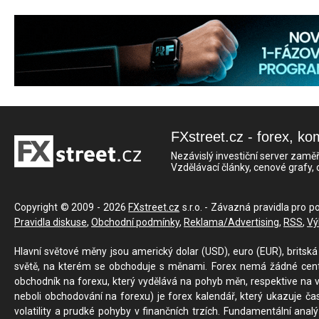
FXstreet.cz - forex, ko
Nezávislý investiční server zaměř
Vzdělávací články, cenové grafy,
Copyright © 2009 - 2026
FXstreet.cz
s.r.o. - Závazná pravidla pro p
Pravidla diskuse
,
Obchodní podmínky
,
Reklama/Advertising
,
RSS
,
Vý
Hlavní světové měny jsou americký dolar (USD), euro (EUR), britská 
světě, na kterém se obchoduje s měnami. Forex nemá žádné centrál
obchodník na forexu, který vydělává na pohyb měn, respektive na v
neboli obchodování na forexu) je forex kalendář, který ukazuje č
volatility a prudké pohyby v finančních trzích. Fundamentální ana