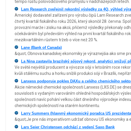
tempo růstu polovodičového průmyslu v nadcházejících letech.
Lam Research zveřejnil rekordní výsledky za 4Q, výhled výr
Americký dodavatel zařízení pro výrobu čipů Lam Research zveř
čtvrtý kvartál fiskálního roku 2026, který skončil 28. června. Sp
provozní marže i zisku na akcii, přičemž výsledky překonaly od
očekáváním byl především výhled na první kvartál fiskálního rok
mezikvartálním růstem tržeb o více než 20 %.
Lane (Bank of Canada)
&quot; Obnova kanadskej ekonomiky je výraznejšia ako sme pred
La Nina zastavila brazilský sójový rekord, analytici snižují 
Ve světě největší producent a vývozce sóji v letošním roce reko
kvůli stálému suchu a horku snížili produkci sóji v Brazílii, nepř
Lanxess podporuje pokles DAXu a celého chemického sekto
Akcie německé chemické společnosti Lanxess (LXS.DE) se dnes
souvislosti s vydaným varováním ohledně hospodářských výsled
společnosti navíc pohání velkou část dnešního výprodeje index
chemických společností na starém kontinentu.
Larry Summers (hlavvný ekonomický poradca US prezidenta
&quot;Je pre nás imperatívom udržať obnovu US ekonomiky a ešte
Lars Seier Christensen odchází z vedení Saxo Bank