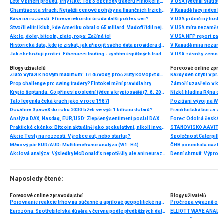
Léto v plném proudu, trhy také: Top 3 obchody traderů Fintokei na indexech a zlatě
V USA týdenní statist
Chamtivost a strach: Největší cenové pohyby na finančních trzích (červenec 2026)
V Kanadě Ivey index
Káva na rozcestí. Přinese rekordní úroda další pokles cen?
V USA průměrný hod
Stvořil elitní klub, kde Ameriku obral o 65 miliard. Madoff řídil největší Ponzi dějin
V USA míra nezaměs
Akcie, dolar, bitcoin, zlato, ropa: Začíná to!
V USA NFP report z
Historická data, kde je získat, jak připojit svého data providera do MultiCharts a proč je budeme potřebovat? (4. díl)
V Kanadě míra neza
Jak obchodují profíci: Fibonacci trading - systém úspěšných traderů
V USA zásoby zemní
Blogy uživatelů
Forexové online zp
Zlato vyráží k novým maximům: Tři důvody, proč žlutý kov opět dominuje
Prop challenge pro swing tradery? Fintokei mění pravidla hry
Krypto šeptanda: Co přinesl poslední týden v kryptosvětě (7. 8. 2026)
Nízká hladina Rýna 
Tato legenda čeká krach jako v roce 1987!
Pozitivní vývoj na Wa
Dosáhne SpaceX do roku 2030 tržeb ve výši 1 bilionu dolarů?
Frankfurtská burza 
Analýza DAX, Nasdaq, EUR/USD: Zlepšený sentiment poslal DAX na nová maxima
Praktické okénko: Bitcoin aktuálně jako spekulativní, nikoli investiční aktivum
Akcie Tesly na rozcestí: Výrobce aut, nebo startup?
Měnový pár EUR/AUD: Multitimeframe analýza (W1–H4)
Akciová analýza: Výsledky McDonald’s nepotěšily, ale ani neurazily. Jakou vizi společnost prezentovala?
Denní shrnutí: Výpro
Naposledy čtené:
Forexové online zpravodajství
Blogy uživatelů
Porovnanie reakcie trhov na súčasné a aprílové geopolitické napätie
Proč ropa výrazně o
Eurozóna: Spotřebitelská důvěra v červnu podle předběžných dat na -17,7 b. při očekávání -18 b.