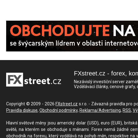
FXstreet.cz - forex, ko
Nezávislý investiční server zaměř
Vzdělávací články, cenové grafy,
Copyright © 2009 - 2026
FXstreet.cz
s.r.o. - Závazná pravidla pro p
Pravidla diskuse
,
Obchodní podmínky
,
Reklama/Advertising
,
RSS
,
Vý
Hlavní světové měny jsou americký dolar (USD), euro (EUR), britská 
světě, na kterém se obchoduje s měnami. Forex nemá žádné centrál
obchodník na forexu, který vydělává na pohyb měn, respektive na v