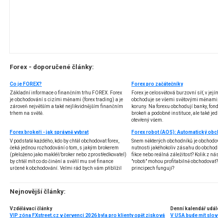
Forex - doporučené články:
Co je FOREX?
Forex pro začátečníky
Základní informace o finančním trhu FOREX. Forex
Forex je celosvětová burzovní síť, v jej
je obchodování s cizími měnami (forex trading) a je
obchoduje se všemi světovými měnami,
zároveň největším a také nejlikvidnějším finančním
koruny. Na forexu obchodují banky, fondy
trhem na světě.
brokeři a podobné instituce, ale také jedn
otevřený všem.
Forex brokeři - jak správně vybrat
V podstatě každého, kdo by chtěl obchodovat forex,
Snem některých obchodníků je obchodo
čeká jednou rozhodování o tom, s jakým brokerem
nutnosti jakéhokoliv zásahu do obchod
(přeloženo jako makléř/broker nebo zprostředkovatel)
fikce nebo reálná záležitost? Kolik z nás
by chtěl mít co do činění a svěřil mu své finance
"roboti" mohou profitabilně obchodovat
určené k obchodování. Velmi rád bych vám přiblížil
principech fungují?
problematiku výběru brokera, rozdíl mezi
jednotlivými typy brokerů a v neposlední řadě uvedu
několik příkladů nejznámějších z nich.
Nejnovější články:
Vzdělávací články
Denní kalendář udál
VIP zóna FXstreet.cz v červenci 2026 byla pro klienty opět zisková
V USA bude mít slo