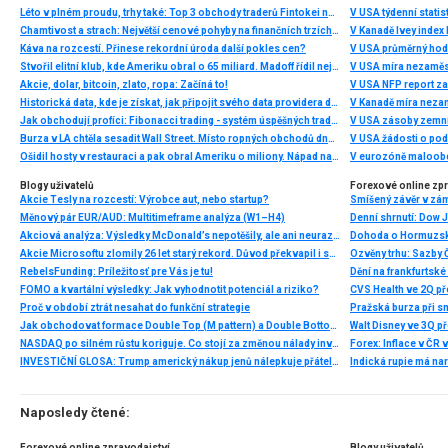
Léto v plném proudu, trhy také: Top 3 obchody traderů Fintokei na indexech a zlatě
V USA týdenní statist
Chamtivost a strach: Největší cenové pohyby na finančních trzích (červenec 2026)
V Kanadě Ivey index
Káva na rozcestí. Přinese rekordní úroda další pokles cen?
V USA průměrný hod
Stvořil elitní klub, kde Ameriku obral o 65 miliard. Madoff řídil největší Ponzi dějin
V USA míra nezaměs
Akcie, dolar, bitcoin, zlato, ropa: Začíná to!
V USA NFP report z
Historická data, kde je získat, jak připojit svého data providera do MultiCharts a proč je budeme potřebovat? (4. díl)
V Kanadě míra neza
Jak obchodují profíci: Fibonacci trading - systém úspěšných traderů
V USA zásoby zemní
Burza v LA chtěla sesadit Wall Street. Místo ropných obchodů dnes místem duní basy
V USA žádosti o po
Ošidil hosty v restauraci a pak obral Ameriku o miliony. Nápad na obří podvod dostal Ponzi náhodou
V eurozóně maloobc
Blogy uživatelů
Forexové online zp
Akcie Tesly na rozcestí: Výrobce aut, nebo startup?
Smíšený závěr v zá
Měnový pár EUR/AUD: Multitimeframe analýza (W1–H4)
Akciová analýza: Výsledky McDonald’s nepotěšily, ale ani neurazily. Jakou vizi společnost prezentovala?
Dohoda o Hormuzské
Akcie Microsoftu zlomily 26 let starý rekord. Důvod překvapil i samotné investory
RebelsFunding: Príležitosť pre Vás je tu!
FOMO a kvartální výsledky: Jak vyhodnotit potenciál a riziko?
Proč v období ztrát nesahat do funkční strategie
Pražská burza při s
Jak obchodovat formace Double Top (M pattern) a Double Bottom (W pattern)
NASDAQ po silném růstu koriguje. Co stojí za změnou nálady investorů?
INVESTIČNÍ GLOSA: Trump americký nákup jenů nálepkuje přátelstvím. Pravda je jinde
Naposledy čtené:
Forexové online zpravodajství
Blogy uživatelů