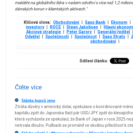
makléře na globálního lídra v našem odvětví s více než 1,2 milion
dánských korun v klientských aktivech."
Klíčová slova:
Obchodování
|
Saxo Bank
|
Ekonom
|
investory
|
ROCE
|
Steen Jakobsen
|
Hlavní ekono
Akciové strategie
|
Peter Garnry
|
Generální ředitel
Odvětví
|
Společnosti
|
Společnost
|
Saxo Strats
|
obchodování
|
Sdílení článku:
Čtěte více
Stávka kupců jenu
Ztráta důvěry v americký dolar, spekulace o koordinované měnov
kapitálu zpět do Japonska tlačí pár USD/JPY zpět do klesajícího
která vycházela ze spekulací, že Bank of Japan v roce 2025 ne
netrvala dlouho. Pullback se proměnil ve skvělou příležitost k ot