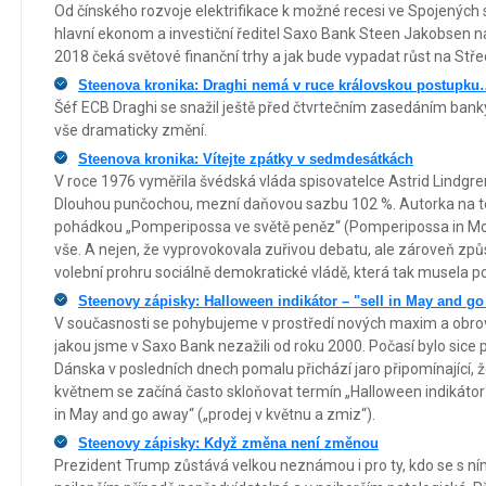
Od čínského rozvoje elektrifikace k možné recesi ve Spojených 
hlavní ekonom a investiční ředitel Saxo Bank Steen Jakobsen nab
2018 čeká světové finanční trhy a jak bude vypadat růst na St
Steenova kronika: Draghi nemá v ruce královskou postupk
Šéf ECB Draghi se snažil ještě před čtvrtečním zasedáním banky 
vše dramaticky změní.
Steenova kronika: Vítejte zpátky v sedmdesátkách
V roce 1976 vyměřila švédská vláda spisovatelce Astrid Lindgren
Dlouhou punčochou, mezní daňovou sazbu 102 %. Autorka na to
pohádkou „Pomperipossa ve světě peněz“ (Pomperipossa in Mon
vše. A nejen, že vyprovokovala zuřivou debatu, ale zároveň způ
volební prohru sociálně demokratické vládě, která tak musela po
Steenovy zápisky: Halloween indikátor – "sell in May and g
V současnosti se pohybujeme v prostředí nových maxim a obro
jakou jsme v Saxo Bank nezažili od roku 2000. Počasí bylo sice p
Dánska v posledních dnech pomalu přichází jaro připomínající, ž
květnem se začíná často skloňovat termín „Halloween indikátor“
in May and go away“ („prodej v květnu a zmiz“).
Steenovy zápisky: Když změna není změnou
Prezident Trump zůstává velkou neznámou i pro ty, kdo se s ním