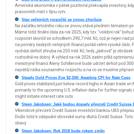
Americká ekonomika v pátek pozitivně překvapila investory, k
pracovních míst v říjnu vytv...
Stav veřejných rozpočtů se znovu zhoršuje
Na začátku letošního roku se znovu stává předním tématem pr
Máme totiž finální čísla za rok 2025, kdy tzv. “volební rok” bohuž
rozpočet skončil se schodkem 290,7 mld. Kč, což je nejen nad p
na poměry českých veřejných financí pořád velmi vysoké číslo. P
vychází deficit zhruba na 250 mld. Kč, tedy „jádrově“ je obráze
rozhodně ne dobrý. A výhled na rok 2026 zatím příliš optimismu
ministryně financí Aleny Schillerové bude udržet deficit pod 300
největší rizika současného rozpočtu a na co se musíme připravi
Steady Gold Prices Eye $2,200: Awaiting CPI for Rate Cues
Gold prices stabilized just below record highs in Asian trade on
primarily to the upcoming U.S. inflation data for further signal
might initiate interest rate cuts.
Steen Jakobsen: Jaké budou dopady převzetí Credit Suisse
Víkendové převzetí Credit Suisse investiční bankou UBS přepisuj
Došlo totiž k odepsání obrovské sumy dluhů Credit Suisse. Tot
obavy.
Steen Jakobsen: Rok 2018 bude rokem změn