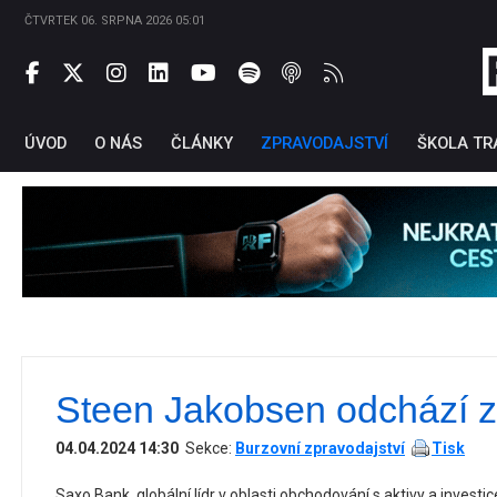
ČTVRTEK 06. SRPNA 2026 05:01
ÚVOD
O NÁS
ČLÁNKY
ZPRAVODAJSTVÍ
ŠKOLA TR
Steen Jakobsen odchází 
Ti
04.04.2024 14:30
Sekce:
Burzovní zpravodajství
Tisk
Saxo Bank, globální lídr v oblasti obchodování s aktivy a invest