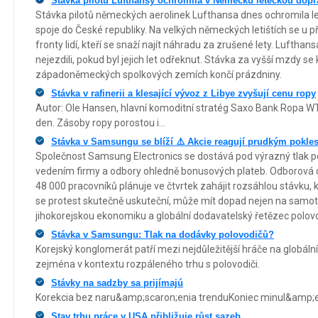
Stávka pilotů Lufthansy ochromila v Německu leteckou dop
Stávka pilotů německých aerolinek Lufthansa dnes ochromila le
spoje do České republiky. Na velkých německých letištích se u p
fronty lidí, kteří se snaží najít náhradu za zrušené lety. Lufthansa
nejezdili, pokud byl jejich let odřeknut. Stávka za vyšší mzdy se
západoněmeckých spolkových zemích končí prázdniny.
Stávka v rafinerii a klesající vývoz z Libye zvyšují cenu ropy
Autor: Ole Hansen, hlavní komoditní stratég Saxo Bank Ropa WTI 
den. Zásoby ropy porostou i...
Stávka v Samsungu se blíží ⚠️ Akcie reagují prudkým pokle
Společnost Samsung Electronics se dostává pod výrazný tlak p
vedením firmy a odbory ohledně bonusových plateb. Odborová or
48 000 pracovníků plánuje ve čtvrtek zahájit rozsáhlou stávku, k
se protest skutečně uskuteční, může mít dopad nejen na samotn
jihokorejskou ekonomiku a globální dodavatelský řetězec polov
Stávka v Samsungu: Tlak na dodávky polovodičů?
Korejský konglomerát patří mezi nejdůležitější hráče na globál
zejména v kontextu rozpáleného trhu s polovodiči.
Stávky na sadzby sa prijímajú
Korekcia bez naru&amp;scaron;enia trenduKoniec minul&amp;e
Stav trhu práce v USA přibližuje růst sazeb