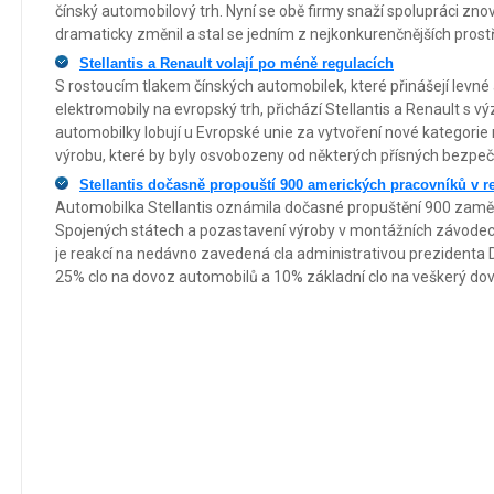
čínský automobilový trh. Nyní se obě firmy snaží spolupráci znovu
dramaticky změnil a stal se jedním z nejkonkurenčnějších prostř
Stellantis a Renault volají po méně regulacích
S rostoucím tlakem čínských automobilek, které přinášejí levn
elektromobily na evropský trh, přichází Stellantis a Renault s 
automobilky lobují u Evropské unie za vytvoření nové kategorie
výrobu, které by byly osvobozeny od některých přísných bezpe
Stellantis dočasně propouští 900 amerických pracovníků v r
Automobilka Stellantis oznámila dočasné propuštění 900 zamě
Spojených státech a pozastavení výroby v montážních závodec
je reakcí na nedávno zavedená cla administrativou prezidenta 
25% clo na dovoz automobilů a 10% základní clo na veškerý do