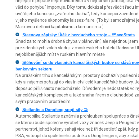
nejlepším případě nepředvídatelná a v nejhorším patologická. P
věci do pohybu“ imponuje. Díky tomu dokázal přesvědčit řadu in
uvěřili jeho koncepci „zvířecího ducha“, tedy koncepci zav
v jeho myšlence ekonomiky laissez-faire. (To byl samozřejmě 
Marxovou definicí kapitalismu a komunismu.)
Steenovy zápisky: Útěk z bezduchého stroje – #SaxoStrats
Snad za to mohla drobná chyba v plánování, ale najednou jsem z
prezidentských voleb sleduji z moskevského hotelu Radisson Uk
nejoblíbenějších míst v ruském hlavním městě.
Stěhování se do vlastních kancelářských budov se stává no
bankovním sektoru
Na pražském trhu s kancelářskými prostory dochází v poslední
kdy si nájemci pořizují do vlastnictví celé kancelářské budovy. J
doposud příliš často nedocházelo. Důvodem je nedostatek voln
kancelářských komplexech a také snaha firem o dlouhodobé zajiš
svým pracovním prostředím.
Stellantis a Dongfeng spojí síly 🤝
Automobilka Stellantis oznámila prohloubení spolupráce s čín
se kterou bude společně vyrábět vozy značek Jeep a Peugeot v
partnerství, jehož kořeny sahají více než tři desetiletí zpět, kdy
PSA, vstoupil do společného podniku s Dongfengem, aby získal l