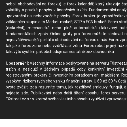
neboli obchodování na forexu) je forex kalendář, který ukazuje č
volatility a prudké pohyby v finančních trzích. Fundamentální ana
upozornění na nebezpečné pohyby. Forex broker je zprostředkov
základních skupin a to Market-makeři, STP a ECN brokeři. Forex stra
(diskreční), mechanická nebo plně automatická (takzvaný aut
fundamentálních zpráv. Online grafy pro forex můžete sledovat na 
nejnavštěvovanější portál o obchodování na forexu u nás. Forex zprav
tak jako forex zone nebo vzdělávací zóna. Forex robot je jiný náz
takovýto systém pak obchoduje samostatně bez obchodníka.
Upozornění:
Všechny informace poskytované na serveru FXstreet.cz
trzích a neslouží v žádném případě coby konkrétní investiční č
registrovanými brokery či investičním poradcem ani makléřem. Rozd
vysokým rizikem rychlého vzniku finanční ztráty. U 69 až 80 % účtů 
byste zvážit, zda rozumíte tomu, jak rozdílové smlouvy fungují, a
najdete
zde
. Publikování nebo další šíření obsahu forex serveru
FXstreet.cz s.r.o. kromě svého vlastního obsahu využívá i zpravodajs