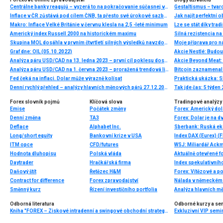
Centrálne banky reagujú – vyzerá to na pokračovanie súčasnej vlny globálneho uvoľňovania
Gestaltismus – tva
Inflace v ČR zůstává pod cílem ČNB, ta přesto své úrokové sazby snižovat nebude. Obává se inflačních tlaků ve službách a obecněji v jádrových položkách
Jak najít perfektní o
Makro: Inflace Velké Británie v červnu klesla na 2,5 -leté minimum
Lze se stát díky tra
Americký index Russell 2000 na historickém maximu
Skupina MOL dosáhla v prvním čtvrtletí silných výsledků navzdory náročnému geopolitickému prostředí a krizím v dodávkách energií
Moje příprava pro ná
Graf dne: OIL (05.10.2022)
Akcie Nestlé: Budou
Analýza páru USD/CAD na 13. ledna 2023 – první cíl poklesu dosažen
Akcie Beyond Meat: 
Analýza páru USD/CAD na 1. června 2023 – proražená trendová linie a potenciál dalšího poklesu
Bitcoin zaznamenal 
Fed čeká na inflaci. Dolar může výrazně kolísat
Praktická ukázka: Sk
Denní rychlý přehled – analýzy hlavních měnových párů 27.12.2013
Tak jde čas: 5 týden
Forex slovník pojmů
Klíčová slova
Tradingové analýzy 
Emise
Počátek změny
Denní změna
TA3
Deflace
Alphabet Inc.
Sberbank: Ruská ek
Long/short equity
Bankovní krize v USA
Index DAX (Eurex) (F
ITM opce
CFD/futures
Hodnota dluhopisu
Polská vláda
Aktuálně otevřené f
Daytrader
Hračkářská firma
Index spekulativníh
Daňový štít
Řetězec H&M
Forex: Vítězové a p
Contract for difference
Forex zpravodajství
Nálada v německém 
Směnný kurz
Řízení investičního portfolia
Analýza hlavních m
Odborná literatura
Odborné kurzy a se
Kniha "FOREX – Ziskové intradenní a swingové obchodní strategie" od Kathy Lien vychází v češtině!
Exkluzivní VIP semi