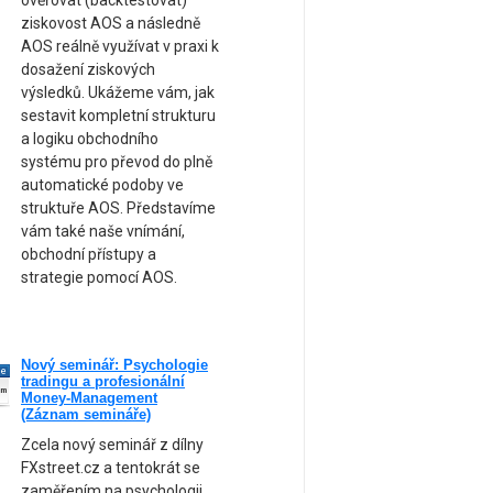
ověřovat (backtestovat)
ziskovost AOS a následně
AOS reálně využívat v praxi k
dosažení ziskových
výsledků. Ukážeme vám, jak
sestavit kompletní strukturu
a logiku obchodního
systému pro převod do plně
automatické podoby ve
struktuře AOS. Představíme
vám také naše vnímání,
obchodní přístupy a
strategie pomocí AOS.
Nový seminář: Psychologie
ne
tradingu a profesionální
am
Money-Management
(Záznam semináře)
Zcela nový seminář z dílny
FXstreet.cz a tentokrát se
zaměřením na psychologii