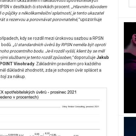
vnávacím ukazatelem nákladovosti spotřebitelských
 RPSN v desítkách či stovkách procent. „
Hlavním důvodem
li o půjčky s několikaměsíční splatností, je tento ukazatel
brát s rezervou a porovnávat porovnatelné,“
upozorňuje
 případech, kdy se rozdíl mezi úrokovou sazbou a RPSN
h bodů.
„U standardních úvěrů by RPSN neměla být oproti
oho procentního bodu. Je-li rozdíl vyšší, klient by se měl
vými službami je tento rozdíl způsoben,“
doporučuje
Jakub
K POINT Vinohrady
. Základním pravidlem pro každého
měl důkladně zhodnotit, zda je schopen úvěr splácet a
stojí za nákup.