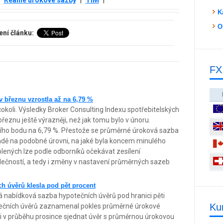
K
O
ení článku:
FX
 březnu vzrostla až na 6,79 %
cokoli. Výsledky Broker Consulting Indexu spotřebitelských
březnu ještě výrazněji, než jak tomu bylo v únoru.
ího bodu na 6,79 %. Přestože se průměrné úroková sazba
sadě na podobné úrovni, na jaké byla koncem minulého
olených lze podle odborníků očekávat zesílení
lečností, a tedy i změny v nastavení průměrných sazeb
h úvěrů klesla pod pět procent
á nabídková sazba hypotečních úvěrů pod hranici pěti
Ku
otečních úvěrů zaznamenal pokles průměrné úrokové
li v průběhu prosince sjednat úvěr s průměrnou úrokovou