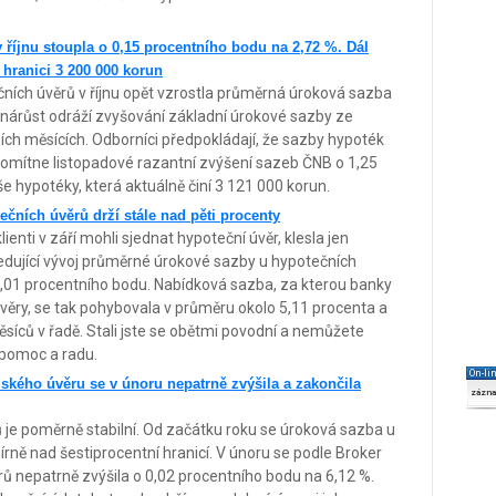
říjnu stoupla o 0,15 procentního bodu na 2,72 %. Dál
í hranici 3 200 000 korun
ních úvěrů v říjnu opět vzrostla průměrná úroková sazba
í nárůst odráží zvyšování základní úrokové sazby ze
ch měsících. Odborníci předpokládají, že sazby hypoték
promítne listopadové razantní zvýšení sazeb ČNB o 1,25
e hypotéky, která aktuálně činí 3 121 000 korun.
čních úvěrů drží stále nad pěti procenty
enti v září mohli sjednat hypoteční úvěr, klesla jen
ledující vývoj průměrné úrokové sazby u hypotečních
0,01 procentního bodu. Nabídková sazba, za kterou banky
úvěry, se tak pohybovala v průměru okolo 5,11 procenta a
ěsíců v řadě. Stali jste se obětmi povodní a nemůžete
 pomoc a radu.
On-li
ského úvěru se v únoru nepatrně zvýšila a zakončila
zázn
ů je poměrně stabilní. Od začátku roku se úroková sazba u
rně nad šestiprocentní hranicí. V únoru se podle Broker
rů nepatrně zvýšila o 0,02 procentního bodu na 6,12 %.