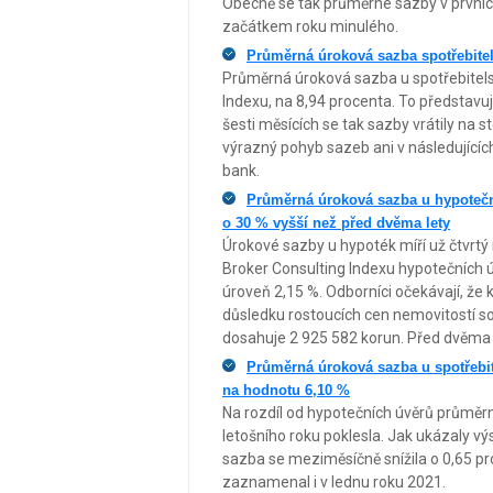
Obecně se tak průměrné sazby v prvních
začátkem roku minulého.
Průměrná úroková sazba spotřebitel
Průměrná úroková sazba u spotřebitels
Indexu, na 8,94 procenta. To představu
šesti měsících se tak sazby vrátily na 
výrazný pohyb sazeb ani v následujícíc
bank.
Průměrná úroková sazba u hypoteční
o 30 % vyšší než před dvěma lety
Úrokové sazby u hypoték míří už čtvrtý m
Broker Consulting Indexu hypotečních ú
úroveň 2,15 %. Odborníci očekávají, že 
důsledku rostoucích cen nemovitostí s
dosahuje 2 925 582 korun. Před dvěma l
Průměrná úroková sazba u spotřebi
na hodnotu 6,10 %
Na rozdíl od hypotečních úvěrů průměr
letošního roku poklesla. Jak ukázaly vý
sazba se meziměsíčně snížila o 0,65 p
zaznamenal i v lednu roku 2021.