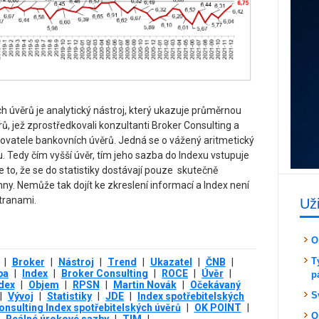
h úvěrů je analytický nástroj, který ukazuje průměrnou
ů, jež zprostředkovali konzultanti Broker Consulting a
ovatele bankovních úvěrů. Jedná se o vážený aritmetický
. Tedy čím vyšší úvěr, tím jeho sazba do Indexu vstupuje
 to, že se do statistiky dostávají pouze skutečně
ny. Nemůže tak dojít ke zkreslení informací a Index není
tranami.
Už
O
T
|
Broker
|
Nástroj
|
Trend
|
Ukazatel
|
ČNB
|
ba
|
Index
|
Broker Consulting
|
ROCE
|
Úvěr
|
p
dex
|
Objem
|
RPSN
|
Martin Novák
|
Očekávaný
S
|
Vývoj
|
Statistiky
|
JDE
|
Index spotřebitelských
onsulting Index spotřebitelských úvěrů
|
OK POINT
|
O
Reálné úrokové sazby
|
TIM
|