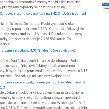
 neočekávají dramatické změny v nejbližších měsících,
On-li
 pro získání hypotéky se postupně zlepšují.
zázn
l roste, v srpnu se vyšplhala na 2,42 %. Úvěry jsou nyní
y
ích měsících stále nahoru. Podle výsledků Broker
ostly v srpnu na úroveň 2,42 %. Odborníci očekávají, že
sazby mohly atakovat 3% hranici. Dál také rostou ceny
otéky, která letos dosahuje 2 925 582 korun. Za
ěř 85 %.
březnu vzrostla na 4,30 %. Meziročně se více než
ekročení čtyřprocentní hranice dál stoupají. Podle
Indexu hypotečních úvěrů, který odráží průměrnou
ných hypoték, se průměrná sazba v březnu zvedla o 0,15
znu minulého roku je tak více než dvojnásobná.
prosinci akcelerovala na nejvyšší obrátky. Meziměsíčně
31 %
odle očekávání odborníků k prudkému nárůstu průměrné
rzují i výsledky Broker Consulting Indexu hypotečních
mpo bylo relativně pozvolné, v prosinci vzrostla průměrná
 na 3,31 %. Průměrná hypotéka se na sklonku roku držela