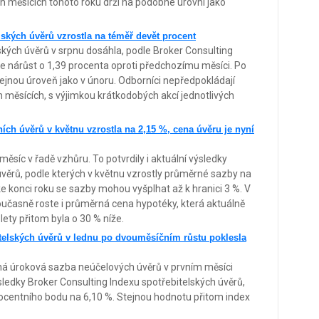
 měsících tohoto roku drží na podobné úrovni jako
ských úvěrů vzrostla na téměř devět procent
kých úvěrů v srpnu dosáhla, podle Broker Consulting
je nárůst o 1,39 procenta oproti předchozímu měsíci. Po
stejnou úroveň jako v únoru. Odborníci nepředpokládají
h měsících, s výjimkou krátkodobých akcí jednotlivých
ch úvěrů v květnu vzrostla na 2,15 %, cena úvěru je nyní
ěsíc v řadě vzhůru. To potvrdily i aktuální výsledky
věrů, podle kterých v květnu vzrostly průměrné sazby na
ke konci roku se sazby mohou vyšplhat až k hranici 3 %. V
oučasně roste i průměrná cena hypotéky, která aktuálně
ety přitom byla o 30 % níže.
telských úvěrů v lednu po dvouměsíčním růstu poklesla
ná úroková sazba neúčelových úvěrů v prvním měsíci
sledky Broker Consulting Indexu spotřebitelských úvěrů,
rocentního bodu na 6,10 %. Stejnou hodnotu přitom index