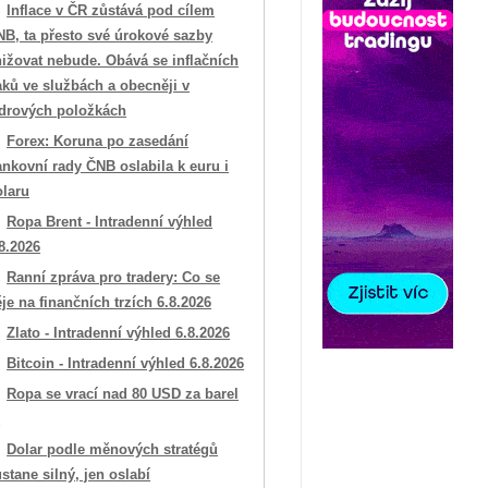
Inflace v ČR zůstává pod cílem
NB, ta přesto své úrokové sazby
ižovat nebude. Obává se inflačních
aků ve službách a obecněji v
ádrových položkách
Forex: Koruna po zasedání
nkovní rady ČNB oslabila k euru i
olaru
Ropa Brent - Intradenní výhled
8.2026
Ranní zpráva pro tradery: Co se
je na finančních trzích 6.8.2026
Zlato - Intradenní výhled 6.8.2026
Bitcoin - Intradenní výhled 6.8.2026
Ropa se vrací nad 80 USD za barel

Dolar podle měnových stratégů
stane silný, jen oslabí