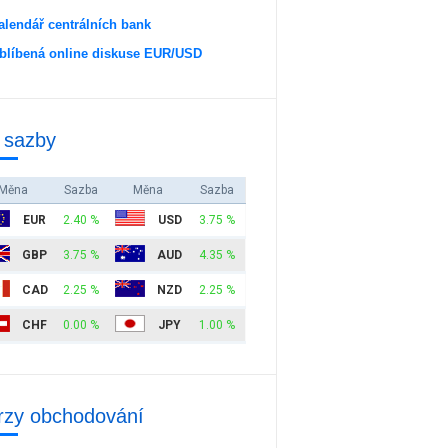
alendář centrálních bank
blíbená online diskuse EUR/USD
 sazby
Měna
Sazba
Měna
Sazba
EUR
2.40 %
USD
3.75 %
GBP
3.75 %
AUD
4.35 %
CAD
2.25 %
NZD
2.25 %
CHF
0.00 %
JPY
1.00 %
rzy obchodování