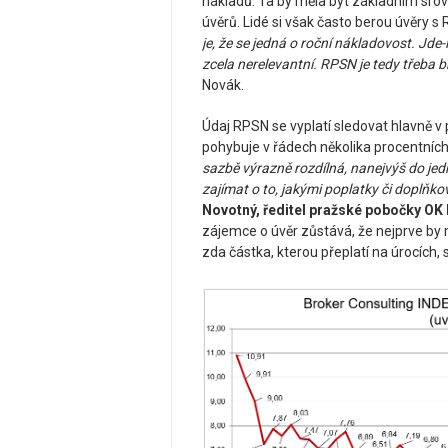
nákladů. Ta by měla být základním sro
úvěrů. Lidé si však často berou úvěry s
je, že se jedná o roční nákladovost. Jde-
zcela nerelevantní. RPSN je tedy třeba 
Novák.
Údaj RPSN se vyplatí sledovat hlavně v
pohybuje v řádech několika procentníc
sazbě výrazně rozdílná, nanejvýš do jedn
zajímat o to, jakými poplatky či doplňko
Novotný, ředitel pražské pobočky O
zájemce o úvěr zůstává, že nejprve by 
zda částka, kterou přeplatí na úrocích, 