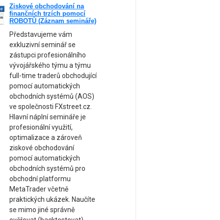
Ziskové obchodování na
ne
finančních trzích pomocí
am
ROBOTŮ (Záznam semináře)
Představujeme vám
exkluzivní seminář se
zástupci profesionálního
vývojářského týmu a týmu
full-time traderů obchodující
pomocí automatických
obchodních systémů (AOS)
ve společnosti FXstreet.cz.
Hlavní náplní semináře je
profesionální využití,
optimalizace a zároveň
ziskové obchodování
pomocí automatických
obchodních systémů pro
obchodní platformu
MetaTrader včetně
praktických ukázek. Naučíte
se mimo jiné správně