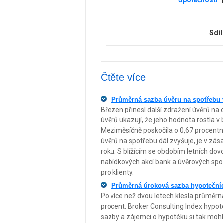
Sdíl
Čtěte více
Průměrná sazba úvěru na spotřebu v
Březen přinesl další zdražení úvěrů na 
úvěrů ukazují, že jeho hodnota rostla v 
Meziměsíčně poskočila o 0,67 procentn
úvěrů na spotřebu dál zvyšuje, je v zá
roku. S blížícím se obdobím letních dov
nabídkových akcí bank a úvěrových spo
pro klienty.
Průměrná úroková sazba hypotečníc
Po více než dvou letech klesla průměrn
procent. Broker Consulting Index hyp
sazby a zájemci o hypotéku si tak moh