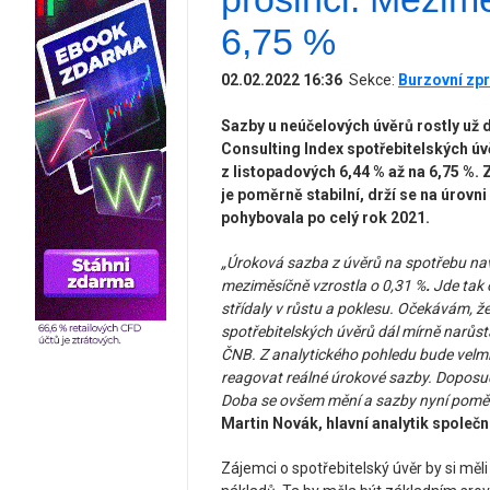
6,75 %
02.02.2022 16:36
Sekce:
Burzovní zpr
Sazby u neúčelových úvěrů rostly už 
Consulting Index spotřebitelských ú
z listopadových 6,44 % až na 6,75 %.
je poměrně stabilní, drží se na úrovn
pohybovala po celý rok 2021.
„Úroková sazba z úvěrů na spotřebu navá
meziměsíčně vzrostla o 0,31 %
.
Jde tak 
střídaly v růstu a poklesu. Očekávám, ž
spotřebitelských úvěrů dál mírně narůst
ČNB. Z analytického pohledu bude velmi
reagovat reálné úrokové sazby. Doposud 
Doba se ovšem mění a sazby nyní poměr
Martin Novák, hlavní analytik společ
Zájemci o spotřebitelský úvěr by si měli