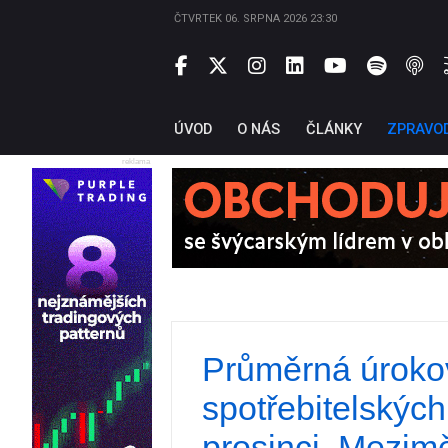
ČTVRTEK 06. SRPNA 2026 23:30
ÚVOD
O NÁS
ČLÁNKY
ZPRAVO
reklama
Průměrná úroko
spotřebitelských 
prosinci. Mezim