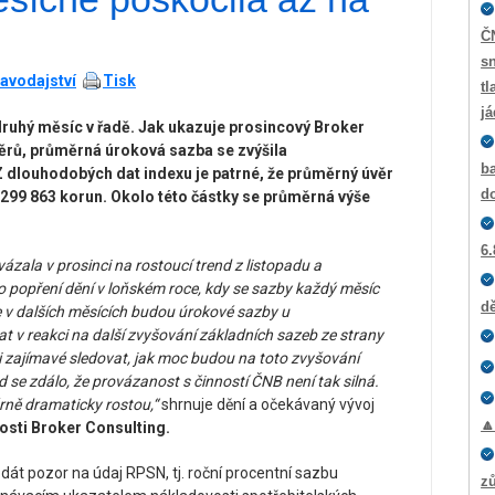
Č
sn
avodajství
Tisk
tl
j
druhý měsíc v řadě. Jak ukazuje prosincový Broker
věrů, průměrná úroková sazba se zvýšila
ba
 Z dlouhodobých dat indexu je patrné, že průměrný úvěr
d
i 299 863 korun. Okolo této částky se průměrná výše
6.
zala v prosinci na rostoucí trend z listopadu a
o popření dění v loňském roce, kdy se sazby každý měsíc
dě
e v dalších měsících budou úrokové sazby u
at v reakci na další zvyšování základních sazeb ze strany
 zajímavé sledovat, jak moc budou na toto zvyšování
se zdálo, že provázanost s činností ČNB není tak silná.
ně dramaticky rostou,“
shrnuje dění a očekávaný vývoj

nosti Broker Consulting.
 dát pozor na údaj RPSN, tj. roční procentní sazbu
zů