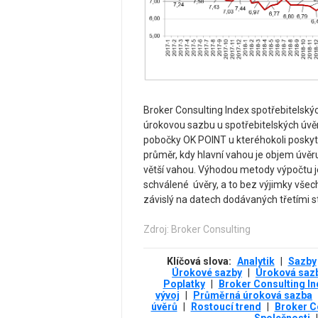
Broker Consulting Index spotřebitelskýc
úrokovou sazbu u spotřebitelských úvěr
pobočky OK POINT u kteréhokoli poskyt
průměr, kdy hlavní vahou je objem úvěru
větší vahou. Výhodou metody výpočtu je
schválené úvěry, a to bez výjimky všech
závislý na datech dodávaných třetími s
Zdroj: Broker Consulting
Klíčová slova:
Analytik
|
Sazby
Úrokové sazby
|
Úroková saz
Poplatky
|
Broker Consulting In
vývoj
|
Průměrná úroková sazba
úvěrů
|
Rostoucí trend
|
Broker C
Společnosti
|