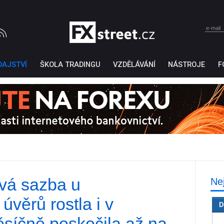
DAJSTVÍ
ŠKOLA TRADINGU
VZDĚLÁVÁNÍ
NÁSTROJE
F
vá sazba u
Ne
Ticker Tape
by TradingView
úvěrů rostla i v
D
ěsíčně poskočila až na