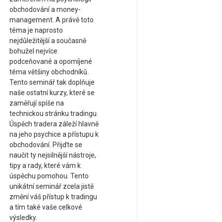
obchodování a money-
management. A právě toto
téma je naprosto
nejdůležitější a současně
bohužel nejvíce
podceňované a opomíjené
téma většiny obchodníků.
Tento seminář tak doplňuje
naše ostatní kurzy, které se
zaměřují spíše na
technickou stránku tradingu.
Úspěch tradera záleží hlavně
na jeho psychice a přístupu k
obchodování. Přijďte se
naučit ty nejsilnější nástroje,
tipy a rady, které vám k
úspěchu pomohou. Tento
unikátní seminář zcela jistě
změní váš přístup k tradingu
a tím také vaše celkové
výsledky.