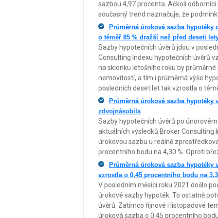
sazbou 4,97 procenta. Ačkoli odborníci
současný trend naznačuje, že podmínky
Průměrná úroková sazba hypotéky dá
o téměř 85 % dražší než před deseti let
Sazby hypotečních úvěrů jdou v posledn
Consulting Indexu hypotečních úvěrů vzr
na sklonku letošního roku by průměrné 
nemovitostí, a tím i průměrná výše hyp
posledních deset let tak vzrostla o tém
Průměrná úroková sazba hypotéky v 
zdvojnásobila
Sazby hypotečních úvěrů po únorovém př
aktuálních výsledků Broker Consulting 
úrokovou sazbu u reálně zprostředkova
procentního bodu na 4,30 %. Oproti bře
Průměrná úroková sazba hypotéky v 
vzrostla o 0,45 procentního bodu na 3,
V posledním měsíci roku 2021 došlo p
úrokové sazby hypoték. To ostatně potv
úvěrů. Zatímco říjnové i listopadové te
úroková sazba o 0,45 procentního bodu