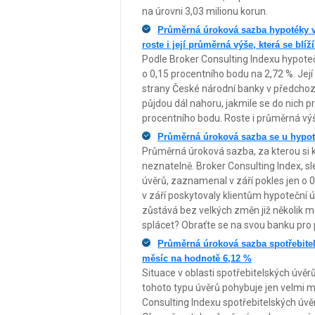
na úrovni 3,03 milionu korun.
Průměrná úroková sazba hypotéky v 
roste i její průměrná výše, která se blíž
Podle Broker Consulting Indexu hypoteč
o 0,15 procentního bodu na 2,72 %. Jej
strany České národní banky v předchozí
půjdou dál nahoru, jakmile se do nich 
procentního bodu. Roste i průměrná výš
Průměrná úroková sazba se u hypote
Průměrná úroková sazba, za kterou si kli
neznatelně. Broker Consulting Index, s
úvěrů, zaznamenal v září pokles jen o 
v září poskytovaly klientům hypoteční 
zůstává bez velkých změn již několik m
splácet? Obraťte se na svou banku pro
Průměrná úroková sazba spotřebitel
měsíc na hodnotě 6,12 %
Situace v oblasti spotřebitelských úvěr
tohoto typu úvěrů pohybuje jen velmi mí
Consulting Indexu spotřebitelských úvě