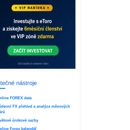
itečné nástroje
nline FOREX data
ýdenní FX přehled a analýza měnových
árů
větové úrokové sazby
nline Forex kalendář