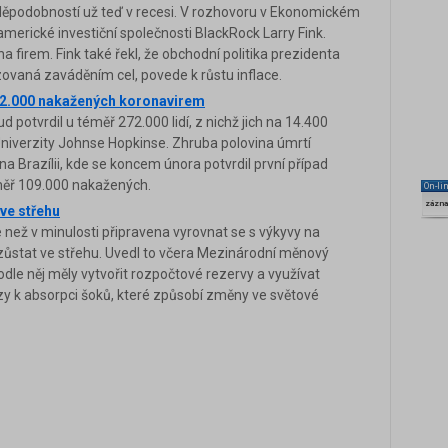
děpodobností už teď v recesi. V rozhovoru v Ekonomickém
 americké investiční společnosti BlackRock Larry Fink.
 firem. Fink také řekl, že obchodní politika prezidenta
ovaná zaváděním cel, povede k růstu inflace.
272.000 nakažených koronavirem
 potvrdil u téměř 272.000 lidí, z nichž jich na 14.400
Univerzity Johnse Hopkinse. Zhruba polovina úmrtí
 na Brazílii, kde se koncem února potvrdil první případ
éměř 109.000 nakažených.
On-li
zázn
ve střehu
e než v minulosti připravena vyrovnat se s výkyvy na
 zůstat ve střehu. Uvedl to včera Mezinárodní měnový
odle něj měly vytvořit rozpočtové rezervy a využívat
y k absorpci šoků, které způsobí změny ve světové