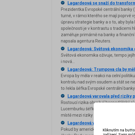
Lagardeová se snaží do transform
Prezidentka Evropské centrální banky (
turné, v rámci kterého se mají poprvé v
úpravu strategie banky a o to, aby byla
společnosti je v kontrastu s tradicemi h
zaměřuje primárně na banky a finanční 
napsala agentura Reuters.
Lagardeová: Světová ekonomika 
Světová ekonomika oživuje, tempo jejího
i nová...
Lagardeová: Trumpova cla by měl
Evropa by měla v reakci na celní polit
kontrolu nad svým osudem a stát se nez
to řekla šéfka Evropské centrální bank
Lagardeová varovala před riziky 
Rostoucí rizika ohrožují hospodářský rů
Lucemburku šéfka Mezinárodního měno
místě mezi riziky přitom zmínila stále 
Lagardeová varuje, že Trumpovo 
Pokud by americký prezident Donald Tr
Kliknutím na butto
zařízení. Sami můž