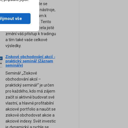
obchodování. Přijďte se
naučit ty nejsilnější nástroje,
tipy a rady, které vám k
řijmout vše
úspěchu pomohou. Tento
unikátní seminář zcela jistě
změní váš přístup k tradingu
a tím také vaše celkové
výsledky.
Ziskové obchodování akcií -
ne
praktický seminář (Záznam
am
semináře)
Seminář „Ziskové
obchodování akcií –
praktický seminář“ je určen
pro každého, kdo má zájem
začít si aktivně budovat své
vlastní, a hlavně profitabilní
akciové portfolio a naučit se
ziskově obchodovat akcie a
akciové indexy. Svět investic
je dynamický a rychle se