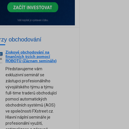
rzy obchodování
Ziskové obchodování na
ne
finančních trzích pomocí
am
ROBOTŮ (Záznam semináře)
Představujeme vám
exkluzivní seminář se
zástupci profesionálního
vývojářského týmu a týmu
full-time traderů obchodující
pomocí automatických
obchodních systémů (AOS)
ve společnosti FXstreet.cz.
Hlavní náplní semináře je
profesionální využití,