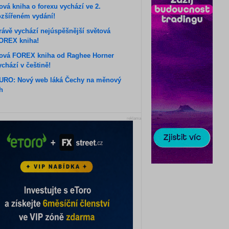
ová kniha o forexu vychází ve 2.
ozšířeném vydání!
rávě vychází nejúspěšnější světová
OREX kniha!
ová FOREX kniha od Raghee Horner
ychází v češtině!
URO: Nový web láká Čechy na měnový
rh
reklama