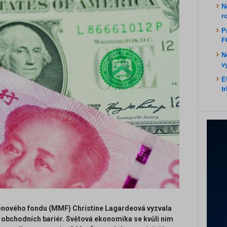
N
r
P
F
N
v
E
t
nového fondu (MMF) Christine Lagardeová vyzvala
í obchodních bariér. Světová ekonomika se kvůli nim