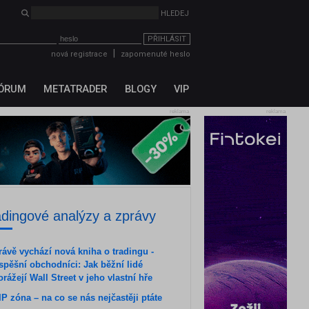
HLEDEJ
PŘIHLÁSIT
|
nová registrace
zapomenuté heslo
ÓRUM
METATRADER
BLOGY
VIP
reklama
reklama
adingové analýzy a zprávy
rávě vychází nová kniha o tradingu -
spěšní obchodníci: Jak běžní lidé
orážejí Wall Street v jeho vlastní hře
IP zóna – na co se nás nejčastěji ptáte