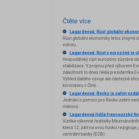
Čtěte více
Lagardeová: Růst globální ekono
Růst globální ekonomiky letos zřejmě d
volnou...
Lagardeová: Růst v eurozóně je s
Hospodářský růst eurozóny zůstává sla
stabilizace. V projevu před výborem 
záležitosti to dnes řekla prezidentka E
Výhled dalšího vývoje ale částečně 
koronaviru v Číně.
Lagardeová: Řecko je zatím vzdá
Jednání o pomoci pro Řecko zatím nedos
měnový...
Lagardeová řídila francouzské f
Vizitka výkonné ředitelky Mezinárodní
která 12. září na svou funkci rezignuje
centrální banky (ECB):