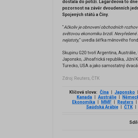
dostala do potíží. Lagardeová to dne
pozornost na závěr dvoudenních jedn
Spojených států a Číny.
"
Ačkoliv je obnovení obchodních rozhov
světovou ekonomiku brzdí. Nevyřešené 
nejistoty,
" uvedla šéfka měnového fond
Skupinu G20 tvoří Argentina, Austrálie, Br
Japonsko, Jihoafrická republika, Jižní
Turecko, USA a jako samostatný dvacát
Zdroj: Reuters, ČTK
Klíčová slova:
Čína
|
Japonsko
Kanada
|
Austrálie
|
Němec
Ekonomika
|
MMF
|
Reuters
|
Saúdská Arábie
|
ČTK
|
Sdíl