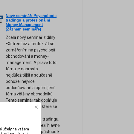
Nový seminář: Psychologie
ne
tradingu a profesionální
am
Money-Management
(Záznam semináře)
Zcela nový seminář z dílny
FXstreet.cz a tentokrát se
zaměřením na psychologii
obchodování a money-
management. A právě toto
téma je naprosto
nejdůležitější a současně
bohužel nejvíce
podceňované a opomíjené
téma většiny obchodníků.
Tento seminář tak doplňuje
naše ostatní kurzy, které se
zaměřují spíše na
technickou stránku tradingu.
Úspěch tradera záleží hlavně
vé účely na vašem
na jeho psychice a přístupu k
, případně jejich