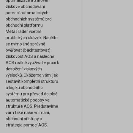
optimalizace a zároveň
ziskové obchodování
pomocí automatických
obchodních systémů pro
obchodní platformu
MetaTrader včetně
praktických ukázek. Naučíte
se mimo jiné správně
ověřovat (backtestovat)
ziskovost AOS a následně
AOS reálně využívat v praxi k
dosažení ziskových
výsledků. Ukážeme vám, jak
sestavit kompletní strukturu
a logiku obchodního
systému pro převod do plně
automatické podoby ve
struktuře AOS. Představíme
vám také naše vnímání,
obchodní přístupy a
strategie pomocí AOS.