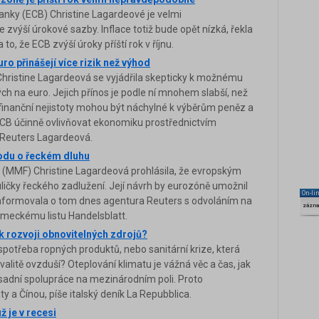
anky (ECB) Christine Lagardeové je velmi
zvýší úrokové sazby. Inflace totiž bude opět nízká, řekla
o, že ECB zvýší úroky příští rok v říjnu.
ro přinášejí více rizik než výhod
Christine Lagardeová se vyjádřila skepticky k možnému
h na euro. Jejich přínos je podle ní mnohem slabší, než
 finanční nejistoty mohou být náchylné k výběrům peněz a
B účinně ovlivňovat ekonomiku prostřednictvím
 Reuters Lagardeová.
odu o řeckém dluhu
MMF) Christine Lagardeová prohlásila, že evropským
uličky řeckého zadlužení. Její návrh by eurozóně umožnil
On-li
u. Informovala o tom dnes agentura Reuters s odvoláním na
zázn
ěmeckému listu Handelsblatt.
 rozvoji obnovitelných zdrojů?
potřeba ropných produktů, nebo sanitární krize, která
kvalitě ovzduší? Oteplování klimatu je vážná věc a čas, jak
zásadní spolupráce na mezinárodním poli. Proto
 a Čínou, píše italský deník La Repubblica.
 je v recesi