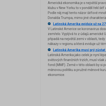
Americká ekonomika je s největší prav
klubu v New Yorku to v pondělí řekl šéf
Podle něj mají tento názor šéfové mnoha
Donalda Trumpa, mimo jiné charakteriz
Latinská Amerika eviduje už na 
V Latinské Americe se koronavirus dosud
zemřelo. Vyplývá to z údajů americké 
připadá na největší zemi v oblasti, tedy
nákazy v regionu a která eviduje už t
Latinská Amerika musí prý zůstat 
Latinská Amerika jako celek je nyní lép
světových finančních trzích, musí však
fond (MMF). Země v této oblasti by si p
měnovou politiku a pružné měnové kurz
ekonomice.