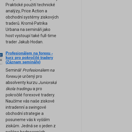
Praktické použití technické
analýzy, Price Action a
obchodní systémy ziskových
traderů. Kromě Patrika
Urbana na semináři jako
host vystoupí také full-time
trader Jakub Hodan.
Profesionálem na forexu -
ne
kurz pro pokročilé tradery
am
(Záznam semináře)
Seminář
Profesionálem na
forexu
je určený pro
absolventy kurzu
Juniorská
škola tradingu
a pro
pokročilé forexové tradery.
Naučíme vás naše ziskové
intradenní a swingové
obchodní strategie a
posuneme vás k vyšším
ziskům. Jedná se o jeden z