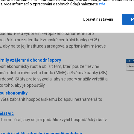
mohlo by to ohrozit jak americkou tak světovou
t. Více informací o zpracování osobních údajů naleznete
zde
nici Radio Classique to dnes řekla šéfka Evropské
eová.
P
Upravit nastavení
ně se kvůli narušené logistice udrží déle
ené dodavatelské řetězce a vysoké ceny energií. Vyšší
pokládalo. Před výborem Evropského parlamentu pro
nes řekla prezidentka Evropské centrální banky (ECB)
y, aby na to její instituce zareagovala zpřísněním měnové
írnily vzájemné obchodní spory
On-li
t ekonomický růst a ublížit těm, kteří pouze "nevině
zázn
ezinárodního měnového fondu (MMF) a Světové banky (SB)
deová. Státy proto vyzvala, aby se spory snažily vyřešit a
o toho, aby je opouštěly.
psu ekonomiky
h světa zabránit hospodářskému kolapsu, neznamená to
lat víc
formní úsilí, aby se jim podařilo zvýšit hospodářský růst v
zóně je příští rok velmi nepravděpodobné