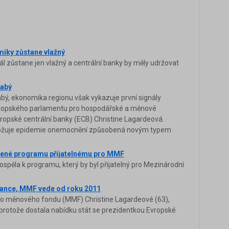
miky zůstane vlažný
ál zůstane jen vlažný a centrální banky by měly udržovat
labý
bý, ekonomika regionu však vykazuje první signály
Evropského parlamentu pro hospodářské a měnové
vropské centrální banky (ECB) Christine Lagardeová.
ohrožuje epidemie onemocnění způsobená novým typem
lené programu přijatelnému pro MMF
pěla k programu, který by byl přijatelný pro Mezinárodní
inance, MMF vede od roku 2011
ho měnového fondu (MMF) Christine Lagardeové (63),
, protože dostala nabídku stát se prezidentkou Evropské