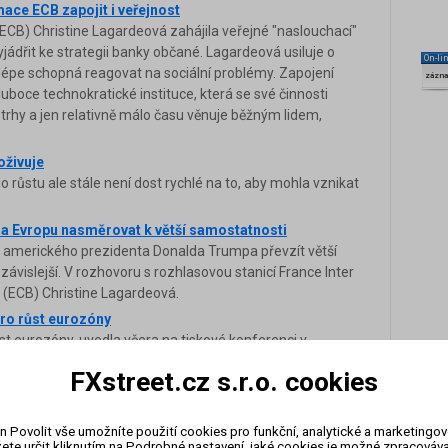
ace ECB zapojit i veřejnost
ECB) Christine Lagardeová zahájila veřejné "naslouchací"
yjádřit ke strategii banky občané. Lagardeová usiluje o
On-li
 lépe schopná reagovat na sociální problémy. Zapojení
zázn
luboce technokratické instituce, která se své činnosti
trhy a jen relativně málo času věnuje běžným lidem,
oživuje
 růstu ale stále není dost rychlé na to, aby mohla vznikat
a Evropu nasměrovat k větší samostatnosti
iku amerického prezidenta Donalda Trumpa převzít větší
ávislejší. V rozhovoru s rozhlasovou stanicí France Inter
y (ECB) Christine Lagardeová.
pro růst eurozóny
st eurozóny, uvedla včera na tiskové konferenci v
vého fondu (MFF) Christine Lagardeová. Na prvním
FXstreet.cz s.r.o. cookies
napjatější situaci v mezinárodním obchodu.
chování vůči Fedu může poškodit světovou ekonomiku
ump odvolal šéfa americké centrální banky (Fed) nebo
n Povolit vše umožníte použití cookies pro funkční, analytické a marketingo
ete určit kliknutím na Podrobné nastavení, jaké cookies je možné zpracovávat