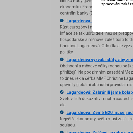
členku Rady guvernérů Lisu Cookovou, 
zpracování zakáza
ekonomiku. Francouzské rozhlasové sta
centrální banky (ECB) Christine Lagard
Lagardeová: Vyšší inflace v eurozó
Růst eurozóny i nadále zpomalují naruš
inflace se tak udrží déle, než se před
hospodářské a měnové záležitosti to d
Christine Lagardeová. Odmítla ale výzv
politiky.
Lagardeová vyzvala státy, aby zm
Obchodní a měnové války mohou poškodi
přihlížejí". Na podzimním zasedání M
to dnes řekla šéfka MMF Christine Lagar
upevnily globální obchodní pravidla míst
Lagardeová: Zabránili jsme kola
Světoví lídři dokázali v mnoha částec
ale...
Lagardeová: Země G20 musejí udě
Největší ekonomiky světa musí zesílit re
souladu...
Lagardeová: Zvýšení sazeb v euro