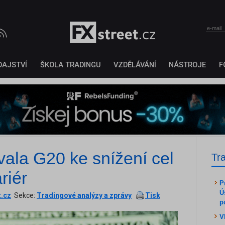
DAJSTVÍ
ŠKOLA TRADINGU
VZDĚLÁVÁNÍ
NÁSTROJE
F
ala G20 ke snížení cel
Tr
riér
P
Ú
t.cz
Sekce:
Tradingové analýzy a zprávy
Tisk
p
V