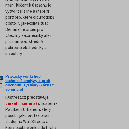
mění. Klíčem k úspěchu je
vytvořit si silné a stabilní
portfolio, které dlouhodobě
obstojí v jakékoliv situaci.
Seminář je určen pro
všechny začátečníky ale i
pro mírně až středně
pokročilé obchodníky a
investory.
Praktický workshop
ne
technické analýzy + profi
am
obchodní systémy (Záznam
semináře)
FXstreet.cz představuje
unikátní seminář
s hostem -
Patrikem Urbanem, který
působil jako profesionální
trader na Wall Streetu a
který osobně přiletí do Prahy.