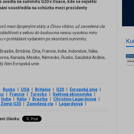
s uvedla na summitu G20 v Ósace, kde se největší
ání soustředila na schůzku mezi prezidenty
orů mezi Spojenými státy a Čínou vítáno, už zavedená cla
záležitosti s sebou do budoucna nesou vysokou míru
u v prohlášení vydaném po skončení summitu.
Ku
azílie, Británie, Čína, Francie, Indie, Indonésie, Itálie,
On-li
 Korea, Kanada, Mexiko, Německo, Rusko, Saúdská Arábie,
zázn
ý člen Evropská unie.
|
Rusko
|
USA
|
Británie
|
G20
|
Evropská unie
|
ko
|
Francie
|
Turecko
|
Světová ekonomika
|
Indie
|
Itálie
|
Brazílie
|
Christine Lagardeová
|
Země G20
|
Zavedená cla
|
Lagardeová
|
ení článku: