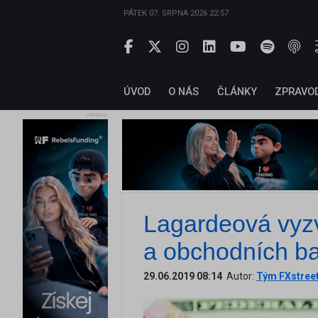
PÁTEK 07. SRPNA 2026 22:57
ÚVOD
O NÁS
ČLÁNKY
ZPRAVO
reklama
Lagardeová vyzv
a obchodních ba
29.06.2019 08:14
Autor:
Tým FXstree