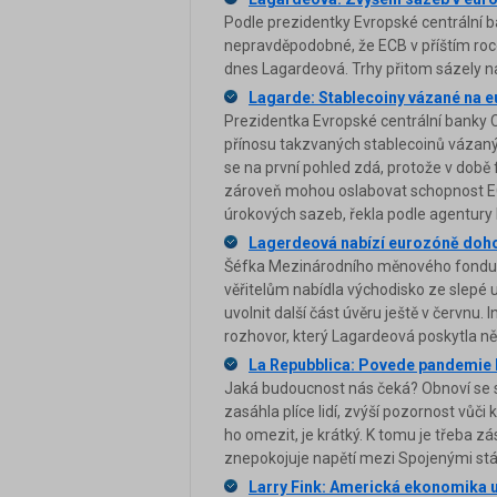
Podle prezidentky Evropské centrální b
nepravděpodobné, že ECB v příštím roce 
dnes Lagardeová. Trhy přitom sázely na t
Lagarde: Stablecoiny vázané na eu
Prezidentka Evropské centrální banky 
přínosu takzvaných stablecoinů vázanýc
se na první pohled zdá, protože v době
zároveň mohou oslabovat schopnost EC
úrokových sazeb, řekla podle agentury
Lagerdeová nabízí eurozóně doh
Šéfka Mezinárodního měnového fondu (
věřitelům nabídla východisko ze slepé 
uvolnit další část úvěru ještě v červn
rozhovor, který Lagardeová poskytla n
La Repubblica: Povede pandemie k
Jaká budoucnost nás čeká? Obnoví se s
zasáhla plíce lidí, zvýší pozornost vůči 
ho omezit, je krátký. K tomu je třeba 
znepokojuje napětí mezi Spojenými státy
Larry Fink: Americká ekonomika už