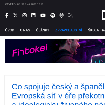
ČTVRTEK 06. SRPNA 2026 13:19
ÚVOD
O NÁS
ČLÁNKY
ZPRAVODAJSTVÍ
ŠKOLA TR
Co spojuje český a španěl
Ti
Evropská síť v éře překot
a ideologicky živeného ná