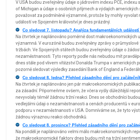
V USA budou zveřejněny údaje o jádrovém indexu PCE, indexu sp
of Michigan a údaje o osobních příjmech a výdajích amerických s
považovat za podmíněně významné, protože by mohly vyvolat ně
událostí ve Spojeném království je dnes prázdný.
Co sledovat 7. listopadu? Analýza fundamentálních událostí
Na čtvrtek je naplánováno poměrně dost makroekonomických ud
významná. V eurozóně budou zveřejněny zprávy o průmyslové
tržbách. Ve Spojených státech budou zveřejněny údaje o žádos
nezaměstnanosti. Tyto reporty podle nás nebudou mít pravděpo
dnes stále pod vlivem vítězství Donalda Trumpa v amerických 
pozorně sledovat výsledky zasedání Bank of England a Federál
Co sledovat 8. ledna? Přehled zásadního dění pro začáteční
Na čtvrtek je naplánováno jen pár makroekonomických publikac
za zásadní. Připomeňme ovšem, že včera vyšly důležitější report
nevyvolaly téměř žádnou tržní reakci. Dnes se obchodníci budou
vedlejšími údaji o nezaměstnanosti a cenách producentů v eur
podporu v nezaměstnanosti v USA. Domníváme se, že tyto výst
žádnou výraznou reakci obchodníků.
Co sledovat 8. prosince? Přehled zásadního dění pro začáte
Na pondělí je naplánováno velmi málo makroekonomických report
že makroekonomické faktory dnes budou mít na tržní sentiment