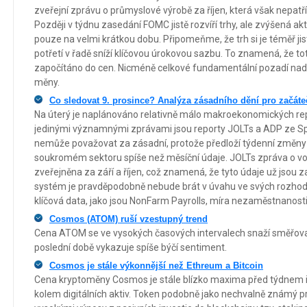
zveřejní zprávu o průmyslové výrobě za říjen, která však nepatří 
Později v týdnu zasedání FOMC jistě rozvíří trhy, ale zvýšená a
pouze na velmi krátkou dobu. Připomeňme, že trh si je téměř jis
potřetí v řadě sníží klíčovou úrokovou sazbu. To znamená, že to
započítáno do cen. Nicméně celkové fundamentální pozadí nad
měny.
Co sledovat 9. prosince? Analýza zásadního dění pro začáte
Na úterý je naplánováno relativně málo makroekonomických repo
jedinými významnými zprávami jsou reporty JOLTs a ADP ze Sp
nemůže považovat za zásadní, protože předloží týdenní změny
soukromém sektoru spíše než měsíční údaje. JOLTs zpráva o v
zveřejněna za září a říjen, což znamená, že tyto údaje už jsou z
systém je pravděpodobně nebude brát v úvahu ve svých rozhodn
klíčová data, jako jsou NonFarm Payrolls, míra nezaměstnanosti 
Cosmos (ATOM) ruší vzestupný trend
Cena ATOM se ve vysokých časových intervalech snaží směřovat
poslední době vykazuje spíše býčí sentiment.
Cosmos je stále výkonnější než Ethreum a Bitcoin
Cena kryptoměny Cosmos je stále blízko maxima před týdnem i 
kolem digitálních aktiv. Token podobně jako nechvalně známý pr