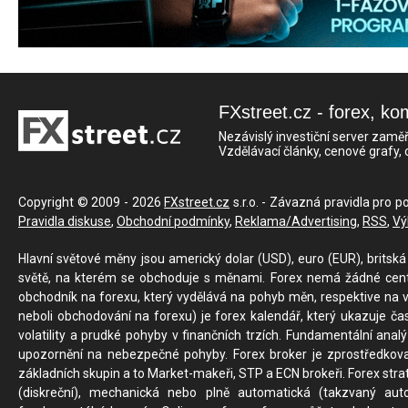
FXstreet.cz - forex, ko
Nezávislý investiční server zaměř
Vzdělávací články, cenové grafy,
Copyright © 2009 - 2026
FXstreet.cz
s.r.o. - Závazná pravidla pro p
Pravidla diskuse
,
Obchodní podmínky
,
Reklama/Advertising
,
RSS
,
Vý
Hlavní světové měny jsou americký dolar (USD), euro (EUR), britská 
světě, na kterém se obchoduje s měnami. Forex nemá žádné centrál
obchodník na forexu, který vydělává na pohyb měn, respektive na v
neboli obchodování na forexu) je forex kalendář, který ukazuje č
volatility a prudké pohyby v finančních trzích. Fundamentální ana
upozornění na nebezpečné pohyby. Forex broker je zprostředkov
základních skupin a to Market-makeři, STP a ECN brokeři. Forex stra
(diskreční), mechanická nebo plně automatická (takzvaný aut