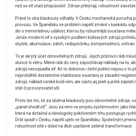
než se síť stačí přizpůsobit. Zdroje přibývají, robustnost zaostáv
Právě to oba blackouty odhalily. V Česku mechanická porucha př
provozu. Ve Španělsku se problém napětí změnil v kaskádu odp
šlo o mimořádnou událost, kterou by robustnější soustava měl
Jenže moderní síť s vysokým podílem kolísavých zdrojů potřeb
služeb, akumulace, záloh, redispečinku, kompenzátorů, ochran a
To je skrytý účet obnovitelných zdrojů. Jejich příznivci rádi ml
slunce či větru. Méně rádi do ceny započítávají náklady na to, aby
zdrojů nerozpadla síť. Ač to dokonce i četní politici nejsou s to
neproběhlé dostatečné stabilizace soustavy je zásadní negativn
zdrojů: náklad vzniká kvůli nim, ale často jej platí a ještě zaplatí
stát či provozovatel sítí.
Proto lze říci, že za oběma blackouty jsou obnovitelné zdroje, 
„panel shodil síť“. Jsou za nimi ve smyslu systémovém: jako hl
která na dotačně a ideologicky pokřiveném trhu postupuje rychle
Drát spadl v Česku, napětí ujelo ve Španělsku. Společným jmen
robustnost sítě v době na dluh uspíšené zelené transformace.