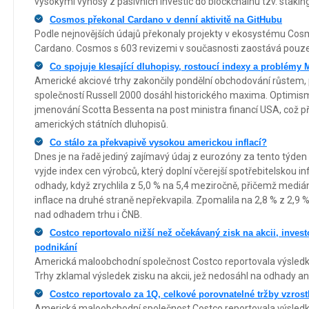
vysokými výnosy z pasivních investic do blockchainu tzv. staking
Cosmos překonal Cardano v denní aktivitě na GitHubu
Podle nejnovějších údajů překonaly projekty v ekosystému Co
Cardano. Cosmos s 603 revizemi v současnosti zaostává pouze
Co spojuje klesající dluhopisy, rostoucí indexy a problémy 
Americké akciové trhy zakončily pondělní obchodování růstem,
společností Russell 2000 dosáhl historického maxima. Optimis
jmenování Scotta Bessenta na post ministra financí USA, což př
amerických státních dluhopisů.
Co stálo za překvapivě vysokou americkou inflací?
Dnes je na řadě jediný zajímavý údaj z eurozóny za tento týde
vyjde index cen výrobců, který doplní včerejší spotřebitelskou inf
odhady, když zrychlila z 5,0 % na 5,4 meziročně, přičemž mediá
inflace na druhé straně nepřekvapila. Zpomalila na 2,8 % z 2,9 
nad odhadem trhu i ČNB.
Costco reportovalo nižší než očekávaný zisk na akcii, investo
podnikání
Americká maloobchodní společnost Costco reportovala výsledky
Trhy zklamal výsledek zisku na akcii, jež nedosáhl na odhady an
Costco reportovalo za 1Q, celkové porovnatelné tržby vzros
Americká maloobchodní společnost Costco reportovala výsledky 