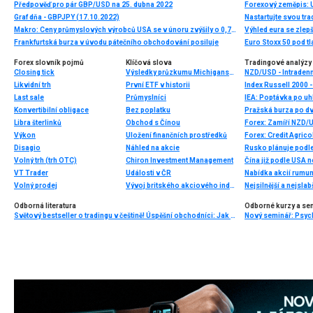
Předpověď pro pár GBP/USD na 25. dubna 2022
Forexový zeměpis:
Graf dňa - GBPJPY (17.10.2022)
Nastartujte svou tra
Makro: Ceny průmyslových výrobců USA se v únoru zvýšily o 0,7pct
Výhled eura se zlep
Frankfurtská burza v úvodu pátečního obchodování posiluje
Euro Stoxx 50 pod t
Forex slovník pojmů
Klíčová slova
Tradingové analýzy 
Closing tick
Výsledky průzkumu Michiganské univerzity
NZD/USD - Intradenn
Likvidní trh
První ETF v historii
Index Russell 2000 -
Last sale
Průmyslníci
Konvertibilní obligace
Bez poplatku
Pražská burza po dv
Libra šterlinků
Obchod s Čínou
Forex: Zamíří NZD/
Výkon
Uložení finančních prostředků
Forex: Credit Agric
Disagio
Náhled na akcie
Volný trh (trh OTC)
Chiron Investment Management
Čína již podle USA 
VT Trader
Události v ČR
Volný prodej
Vývoj britského akciového indexu FTSE
Nejsilnější a nejsla
Odborná literatura
Odborné kurzy a se
Světový bestseller o tradingu v češtině! Úspěšní obchodníci: Jak běžní lidé porážejí Wall Street v jeho vlastní hře