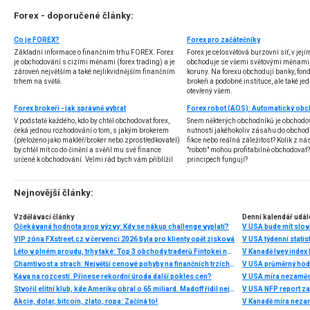
Forex - doporučené články:
Co je FOREX?
Forex pro začátečníky
Základní informace o finančním trhu FOREX. Forex
Forex je celosvětová burzovní síť, v jej
je obchodování s cizími měnami (forex trading) a je
obchoduje se všemi světovými měnami,
zároveň největším a také nejlikvidnějším finančním
koruny. Na forexu obchodují banky, fondy
trhem na světě.
brokeři a podobné instituce, ale také jedn
otevřený všem.
Forex brokeři - jak správně vybrat
V podstatě každého, kdo by chtěl obchodovat forex,
Snem některých obchodníků je obchodo
čeká jednou rozhodování o tom, s jakým brokerem
nutnosti jakéhokoliv zásahu do obchod
(přeloženo jako makléř/broker nebo zprostředkovatel)
fikce nebo reálná záležitost? Kolik z nás
by chtěl mít co do činění a svěřil mu své finance
"roboti" mohou profitabilně obchodovat
určené k obchodování. Velmi rád bych vám přiblížil
principech fungují?
problematiku výběru brokera, rozdíl mezi
jednotlivými typy brokerů a v neposlední řadě uvedu
několik příkladů nejznámějších z nich.
Nejnovější články:
Vzdělávací články
Denní kalendář udál
Očekávaná hodnota prop výzvy: Kdy se nákup challenge vyplatí?
V USA bude mít slo
VIP zóna FXstreet.cz v červenci 2026 byla pro klienty opět zisková
V USA týdenní statist
Léto v plném proudu, trhy také: Top 3 obchody traderů Fintokei na indexech a zlatě
V Kanadě Ivey index
Chamtivost a strach: Největší cenové pohyby na finančních trzích (červenec 2026)
V USA průměrný hod
Káva na rozcestí. Přinese rekordní úroda další pokles cen?
V USA míra nezaměs
Stvořil elitní klub, kde Ameriku obral o 65 miliard. Madoff řídil největší Ponzi dějin
V USA NFP report z
Akcie, dolar, bitcoin, zlato, ropa: Začíná to!
V Kanadě míra neza