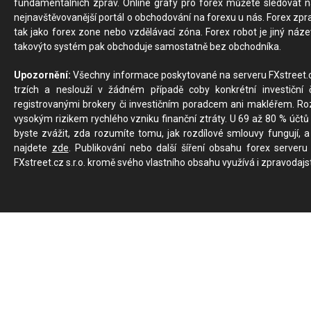
fundamentálních zpráv. Online grafy pro forex můžete sledovat na 
nejnavštěvovanější portál o obchodování na forexu u nás. Forex zprav
tak jako forex zone nebo vzdělávací zóna. Forex robot je jiný náz
takovýto systém pak obchoduje samostatně bez obchodníka.
Upozornění:
Všechny informace poskytované na serveru FXstreet.cz
trzích a neslouží v žádném případě coby konkrétní investiční č
registrovanými brokery či investičním poradcem ani makléřem. Rozd
vysokým rizikem rychlého vzniku finanční ztráty. U 69 až 80 % účtů 
byste zvážit, zda rozumíte tomu, jak rozdílové smlouvy fungují, a
najdete
zde
. Publikování nebo další šíření obsahu forex serveru
FXstreet.cz s.r.o. kromě svého vlastního obsahu využívá i zpravodajs