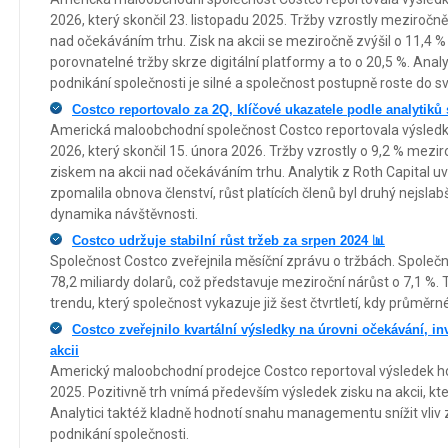
2026, který skončil 23. listopadu 2025. Tržby vzrostly meziročn
nad očekáváním trhu. Zisk na akcii se meziročně zvýšil o 11,4 % 
porovnatelné tržby skrze digitální platformy a to o 20,5 %. Anal
podnikání společnosti je silné a společnost postupně roste do s
Costco reportovalo za 2Q, klíčové ukazatele podle analytiků 
Americká maloobchodní společnost Costco reportovala výsledky 
2026, který skončil 15. února 2026. Tržby vzrostly o 9,2 % mezir
ziskem na akcii nad očekáváním trhu. Analytik z Roth Capital uved
zpomalila obnova členství, růst platících členů byl druhý nejslabš
dynamika návštěvnosti.
Costco udržuje stabilní růst tržeb za srpen 2024 📊
Společnost Costco zveřejnila měsíční zprávu o tržbách. Společn
78,2 miliardy dolarů, což představuje meziroční nárůst o 7,1 %.
trendu, který společnost vykazuje již šest čtvrtletí, kdy průměrn
Costco zveřejnilo kvartální výsledky na úrovni očekávání, inv
akcii
Americký maloobchodní prodejce Costco reportoval výsledek ho
2025. Pozitivně trh vnímá především výsledek zisku na akcii, kt
Analytici taktéž kladně hodnotí snahu managementu snížit vliv 
podnikání společnosti.