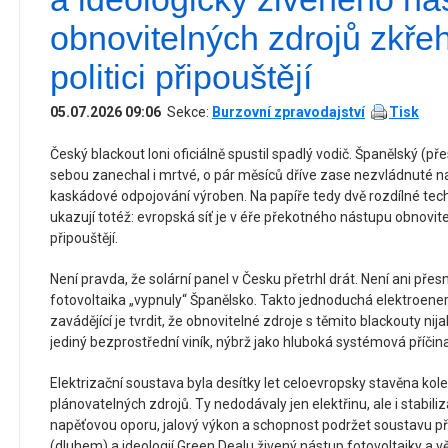
obnovitelných zdrojů zkřeh
politici připouštějí
05.07.2026 09:06
Sekce:
Burzovní zpravodajství
Tisk
Český blackout loni oficiálně spustil spadlý vodič. Španělský (pře
sebou zanechal i mrtvé, o pár měsíců dříve zase nezvládnuté nap
kaskádové odpojování výroben. Na papíře tedy dvě rozdílné tech
ukazují totéž: evropská síť je v éře překotného nástupu obnovitel
připouštějí.
Není pravda, že solární panel v Česku přetrhl drát. Není ani přesné
fotovoltaika „vypnuly“ Španělsko. Takto jednoduchá elektroener
zavádějící je tvrdit, že obnovitelné zdroje s těmito blackouty nija
jediný bezprostřední viník, nýbrž jako hluboká systémová příčina
Elektrizační soustava byla desítky let celoevropsky stavěna kole
plánovatelných zdrojů. Ty nedodávaly jen elektřinu, ale i stabili
napěťovou oporu, jalový výkon a schopnost podržet soustavu př
(dluhem) a ideologií Green Dealu živený nástup fotovoltaiky a vět