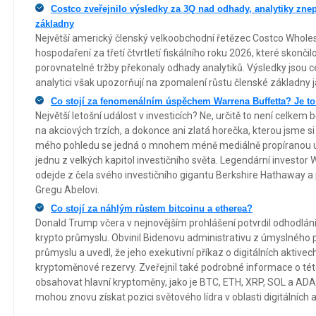
Costco zveřejnilo výsledky za 3Q nad odhady, analytiky zne
základny
Největší americký členský velkoobchodní řetězec Costco Wholes
hospodaření za třetí čtvrtletí fiskálního roku 2026, které skončilo
porovnatelné tržby překonaly odhady analytiků. Výsledky jsou c
analytici však upozorňují na zpomalení růstu členské základny ja
Co stojí za fenomenálním úspěchem Warrena Buffetta? Je t
Největší letošní událost v investicích? Ne, určitě to není celke
na akciových trzích, a dokonce ani zlatá horečka, kterou jsme si 
mého pohledu se jedná o mnohem méně mediálně propíranou udá
jednu z velkých kapitol investičního světa. Legendární investor
odejde z čela svého investičního gigantu Berkshire Hathaway a
Gregu Abelovi.
Co stojí za náhlým růstem bitcoinu a etherea?
Donald Trump včera v nejnovějším prohlášení potvrdil odhodlání
krypto průmyslu. Obvinil Bidenovu administrativu z úmyslného p
průmyslu a uvedl, že jeho exekutivní příkaz o digitálních aktive
kryptoměnové rezervy. Zveřejnil také podrobné informace o této
obsahovat hlavní kryptoměny, jako je BTC, ETH, XRP, SOL a ADA.
mohou znovu získat pozici světového lídra v oblasti digitálních a