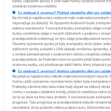
banky. Odpolední zprávy z USA však mohou výrazně ovlivnit tržn
očekávat zvýšenou volatilitu.
Co sledovat 4. prosince? Přehled zásadního dění pro začáte
Na čtvrtek je naplánováno relativně málo makroekonomických r
nepovažuje za důležitý. Ve Spojeném království bude zveřejněn 
sektoru stavebnictví. V eurozóně budou zveřejněny údaje o ma
budou oznámeny údaje o nových žádostech o podporu v nezaměst
pravděpodobně uvědomují, že tyto údaje pravděpodobně nevyvolaj
Všechny významné zprávy již byly zveřejněny tento týden. Index
sektorech výroby a služeb v USA ukázaly smíšenou dynamiku, z
o změně zaměstnanosti v soukromém sektoru nesplnila očekává
pravděpodobné, že Federální rezervní systém příští týden potřetí
úrokovou sazbu, což představuje další faktor, který přispívá k p
Co sledovat 5. prosince? Analýza zásadního dění pro začáte
Na pátek je naplánováno několik makroekonomických reportů. N
mohou zdát významné; nicméně tento týden byla zveřejněna mn
Prakticky všechna tato data měla malý dopad na celkový obraz
rostou v souladu s lokálními trendy, přičemž volatilita je velmi 
že by se dnes na trhu něco změnilo. V eurozóně bude zveřejněno H
prognóze. Tato prognóza se pravděpodobně nebude výrazně lišit
neočekává, že by poskytla velkou podporu euru. Ekonomika euro