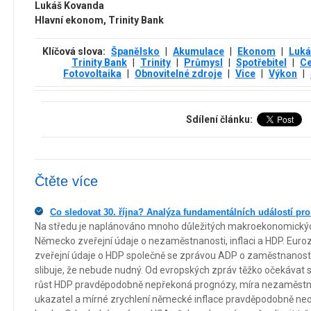
Lukáš Kovanda
Hlavní ekonom, Trinity Bank
Klíčová slova:
Španělsko
|
Akumulace
|
Ekonom
|
Luká
Trinity Bank
|
Trinity
|
Průmysl
|
Spotřebitel
|
C
Fotovoltaika
|
Obnovitelné zdroje
|
Vice
|
Výkon
|
Sdílení článku:
Čtěte více
Co sledovat 30. října? Analýza fundamentálních událostí pro
Na středu je naplánováno mnoho důležitých makroekonomických 
Německo zveřejní údaje o nezaměstnanosti, inflaci a HDP. Eur
zveřejní údaje o HDP společně se zprávou ADP o zaměstnanos
slibuje, že nebude nudný. Od evropských zpráv těžko očekávat s
růst HDP pravděpodobně nepřekoná prognózy, míra nezaměstn
ukazatel a mírné zrychlení německé inflace pravděpodobně neov