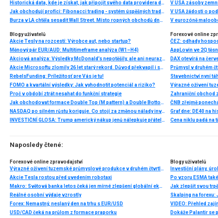
Historická data, kde je získat, jak připojit svého data providera do MultiCharts a proč je budeme potřebovat? (4. díl)
V USA zásoby zemní
Jak obchodují profíci: Fibonacci trading - systém úspěšných traderů
V USA žádosti o po
Burza v LA chtěla sesadit Wall Street. Místo ropných obchodů dnes místem duní basy
V eurozóně maloobc
Blogy uživatelů
Forexové online zp
Akcie Tesly na rozcestí: Výrobce aut, nebo startup?
ČEZ: odhady hospod
Měnový pár EUR/AUD: Multitimeframe analýza (W1–H4)
Akciová analýza: Výsledky McDonald’s nepotěšily, ale ani neurazily. Jakou vizi společnost prezentovala?
Akcie Microsoftu zlomily 26 let starý rekord. Důvod překvapil i samotné investory
RebelsFunding: Príležitosť pre Vás je tu!
Stavebnictví nyní tá
FOMO a kvartální výsledky: Jak vyhodnotit potenciál a riziko?
Proč v období ztrát nesahat do funkční strategie
Zahraniční obchod z
Jak obchodovat formace Double Top (M pattern) a Double Bottom (W pattern)
NASDAQ po silném růstu koriguje. Co stojí za změnou nálady investorů?
INVESTIČNÍ GLOSA: Trump americký nákup jenů nálepkuje přátelstvím. Pravda je jinde
Cena niklu padá na 
Naposledy čtené:
Forexové online zpravodajství
Blogy uživatelů
Výrazné oživení tuzemské průmyslové produkce v druhém čtvrtletí
Akcie Tesla rostou před uvedením robotaxi
Makro: Světová banka letos čeká jen mírné zlepšení globální ekonomiky
Jak zlepšit svou trp
Reálné osobní výdaje vzrostly
Forex: Nemastný, neslaný den na trhu s EUR/USD
VIDEO: Přehled zajím
USD/CAD čeká na průlom z formace praporku