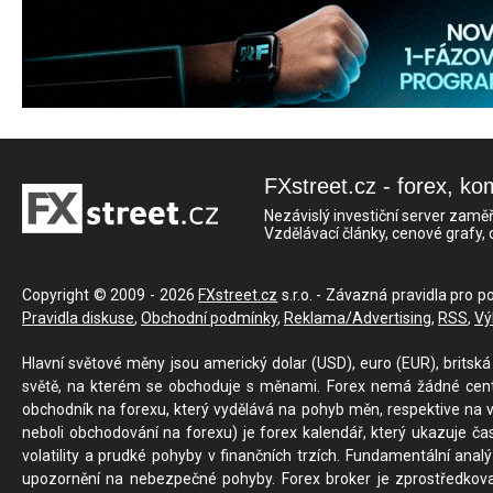
FXstreet.cz - forex, ko
Nezávislý investiční server zaměř
Vzdělávací články, cenové grafy,
Copyright © 2009 - 2026
FXstreet.cz
s.r.o. - Závazná pravidla pro p
Pravidla diskuse
,
Obchodní podmínky
,
Reklama/Advertising
,
RSS
,
Vý
Hlavní světové měny jsou americký dolar (USD), euro (EUR), britská 
světě, na kterém se obchoduje s měnami. Forex nemá žádné centrál
obchodník na forexu, který vydělává na pohyb měn, respektive na v
neboli obchodování na forexu) je forex kalendář, který ukazuje č
volatility a prudké pohyby v finančních trzích. Fundamentální ana
upozornění na nebezpečné pohyby. Forex broker je zprostředkov