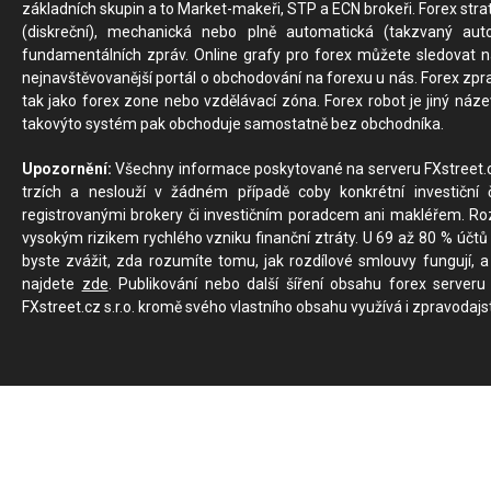
základních skupin a to Market-makeři, STP a ECN brokeři. Forex stra
(diskreční), mechanická nebo plně automatická (takzvaný aut
fundamentálních zpráv. Online grafy pro forex můžete sledovat na 
nejnavštěvovanější portál o obchodování na forexu u nás. Forex zprav
tak jako forex zone nebo vzdělávací zóna. Forex robot je jiný náz
takovýto systém pak obchoduje samostatně bez obchodníka.
Upozornění:
Všechny informace poskytované na serveru FXstreet.cz
trzích a neslouží v žádném případě coby konkrétní investiční č
registrovanými brokery či investičním poradcem ani makléřem. Rozd
vysokým rizikem rychlého vzniku finanční ztráty. U 69 až 80 % účtů 
byste zvážit, zda rozumíte tomu, jak rozdílové smlouvy fungují, a
najdete
zde
. Publikování nebo další šíření obsahu forex serveru
FXstreet.cz s.r.o. kromě svého vlastního obsahu využívá i zpravodajs