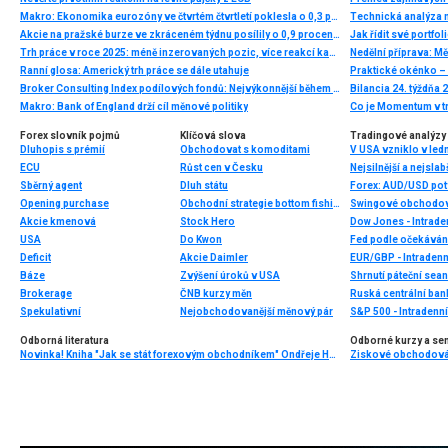
Makro: Ekonomika eurozóny ve čtvrtém čtvrtletí poklesla o 0,3 pct, zpřesněný odhad
Technická analýza
Akcie na pražské burze ve zkráceném týdnu posílily o 0,9 procenta
Jak řídit své portfol
Trh práce v roce 2025: méně inzerovaných pozic, více reakcí kandidátů a růst nabízených mezd
Nedělní příprava: 
Ranní glosa: Americký trh práce se dále utahuje
Broker Consulting Index podílových fondů: Nejvýkonnější během října akciové fondy
Bilancia 24. týždňa 
Makro: Bank of England drží cíl měnové politiky
Co je Momentum v t
Forex slovník pojmů
Klíčová slova
Tradingové analýzy 
Dluhopis s prémií
Obchodovat s komoditami
V USA vzniklo v led
ECU
Růst cen v Česku
Nejsilnější a nejsla
Sběrný agent
Dluh státu
Forex: AUD/USD potv
Opening purchase
Obchodní strategie bottom fishing
Swingové obchodová
Akcie kmenová
Stock Hero
Dow Jones - Intrade
USA
Do Kwon
Fed podle očekáván
Deficit
Akcie Daimler
EUR/GBP - Intradenn
Báze
Zvýšení úroků v USA
Brokerage
ČNB kurzy měn
Ruská centrální ban
Spekulativní
Nejobchodovanější měnový pár
S&P 500 - Intradenn
Odborná literatura
Odborné kurzy a se
Novinka! Kniha "Jak se stát forexovým obchodníkem" Ondřeje Hartmana vychází ve druhém a výrazně rozšířeném vydání!