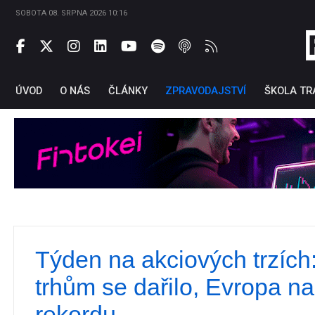
SOBOTA 08. SRPNA 2026 10:16
ÚVOD
O NÁS
ČLÁNKY
ZPRAVODAJSTVÍ
ŠKOLA TR
Týden na akciových trzích
Ti
trhům se dařilo, Evropa na
rekordu