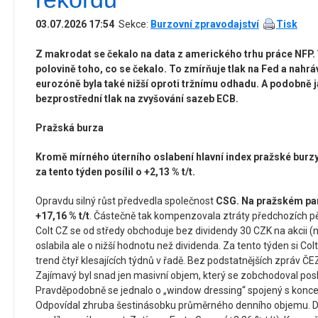
03.07.2026 17:54
Sekce:
Burzovní zpravodajství
Tisk
Z makrodat se čekalo na data z amerického trhu práce NFP. 
polovině toho, co se čekalo. To zmírňuje tlak na Fed a nahrává
eurozóně byla také nižší oproti tržnímu odhadu. A podobně j
bezprostřední tlak na zvyšování sazeb ECB.
Pražská burza
Kromě mírného úterního oslabení hlavní index pražské burzy
za tento týden posílil o +2,13 % t/t.
Opravdu silný růst předvedla společnost
CSG. Na pražském par
+17,16 % t/t
. Částečně tak kompenzovala ztráty předchozích pěti
Colt CZ se od středy obchoduje bez dividendy 30 CZK na akcii (
oslabila ale o nižší hodnotu než dividenda. Za tento týden si Colt 
trend čtyř klesajících týdnů v řadě. Bez podstatnějších zpráv ČEZ
Zajímavý byl snad jen masivní objem, který se zobchodoval pos
Pravděpodobně se jednalo o „window dressing“ spojený s koncem č
Odpovídal zhruba šestinásobku průměrného denního objemu. D