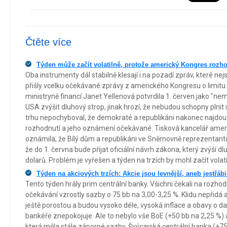
Čtěte více
Týden může začít volatilně, protože americký Kongres rozho
Oba instrumenty dál stabilně klesají i na pozadí zpráv, které nejs
přišly vcelku očekávané zprávy z amerického Kongresu o limitu
ministryně financí Janet Yellenová potvrdila 1. červen jako "ne
USA zvýšit dluhový strop, jinak hrozí, že nebudou schopny plnit 
trhu nepochyboval, že demokraté a republikáni nakonec najdou 
rozhodnutí a jeho oznámení očekávané. Tisková kancelář amer
oznámila, že Bílý dům a republikáni ve Sněmovně reprezentant
že do 1. června bude přijat oficiální návrh zákona, který zvýší dlu
dolarů. Problém je vyřešen a týden na trzích by mohl začít volati
Týden na akciových trzích: Akcie jsou levnější, aneb jestřábi
Tento týden hrály prim centrální banky. Všichni čekali na rozh
očekávání vzrostly sazby o 75 bb na 3,00-3,25 %. Klidu nepřid
ještě porostou a budou vysoko déle, vysoká inflace a obavy o da
bankéře znepokojuje. Ale to nebylo vše BoE (+50 bb na 2,25 %) a
která měla stále záporné sazby, Švýcarská centrální banka (+75