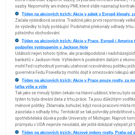
sazby. Nepomohly ani indexy PMI, které stále naznačují kontrakc
Týden na akciových trzích: Akcie v pátek v Evropě klesaly, za
Začala výsledková sezóna. Tradičně jako první reportovaly velké
že výsledky to byly potěšující. Podstatně překonaly odhady trhu a
pátečního obchodování.
Týden na akciových trzích: Akcie v Praze, Evropě i Americe t
podpořen vystoupením v Jackson Hole
Událostí nejen tohoto týdne, ale pravděpodobně i nadcházejících
bankéřů v Jackson Hole. Vzhledem k posledním datům z ekonomi
mohl Fed rozhodnutí pomalu utahovat rozvolněnou politiku ještě
guvernéra Fedu Powella by mohlo dojít k omezování nákupů akti
Týden na akciových trzích: Akcie v Praze pouze rostly, za 
laťka výše a výše
Tak jako se minulý týden čekalo na hlavní událost, kterou bylo s
týden to byla dnešní data z trhu práce. Ta jsou důležitým vodít
měnové politiky. Zklamala, bohužel, když nová pracovní místa
zaostala o odhady trhu. Tentokrát se tak potvrdily předstihové
spotřebitelská důvěra podle University of Michigan. Naproti tomu
průmyslu v USA nejenže neoslabil, ale ještě dokázal vylepšit již
Týden na akciových trzích: Akciové indexy rostly, Praha od z