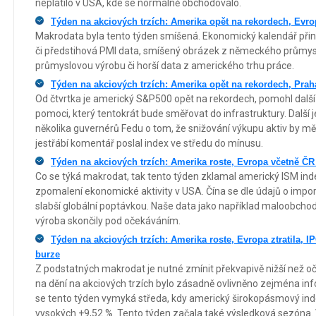
neplatilo v USA, kde se normálně obchodovalo.
Týden na akciových trzích: Amerika opět na rekordech, Evro
Makrodata byla tento týden smíšená. Ekonomický kalendář přine
či předstihová PMI data, smíšený obrázek z německého průmys
průmyslovou výrobu či horší data z amerického trhu práce.
Týden na akciových trzích: Amerika opět na rekordech, Praha
Od čtvrtka je americký S&P500 opět na rekordech, pomohl další ji
pomoci, který tentokrát bude směřovat do infrastruktury. Další 
několika guvernérů Fedu o tom, že snižování výkupu aktiv by mělo
jestřábí komentář poslal index ve středu do mínusu.
Týden na akciových trzích: Amerika roste, Evropa včetně ČR
Co se týká makrodat, tak tento týden zklamal americký ISM ind
zpomalení ekonomické aktivity v USA. Čína se dle údajů o impo
slabší globální poptávkou. Naše data jako například maloobchod
výroba skončily pod očekáváním.
Týden na akciových trzích: Amerika roste, Evropa ztratila, 
burze
Z podstatných makrodat je nutné zmínit překvapivě nižší než o
na dění na akciových trzích bylo zásadně ovlivněno zejména info
se tento týden vymyká středa, kdy americký širokopásmový ind
vysokých +9,52 %. Tento týden začala také výsledková sezóna.