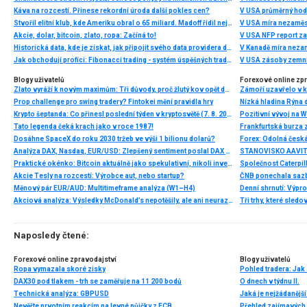
Káva na rozcestí. Přinese rekordní úroda další pokles cen?
V USA průměrný hod
Stvořil elitní klub, kde Ameriku obral o 65 miliard. Madoff řídil největší Ponzi dějin
V USA míra nezaměs
Akcie, dolar, bitcoin, zlato, ropa: Začíná to!
V USA NFP report z
Historická data, kde je získat, jak připojit svého data providera do MultiCharts a proč je budeme potřebovat? (4. díl)
V Kanadě míra neza
Jak obchodují profíci: Fibonacci trading - systém úspěšných traderů
V USA zásoby zemní
Blogy uživatelů
Forexové online zp
Zlato vyráží k novým maximům: Tři důvody, proč žlutý kov opět dominuje
Prop challenge pro swing tradery? Fintokei mění pravidla hry
Nízká hladina Rýna 
Krypto šeptanda: Co přinesl poslední týden v kryptosvětě (7. 8. 2026)
Pozitivní vývoj na Wa
Tato legenda čeká krach jako v roce 1987!
Frankfurtská burza 
Dosáhne SpaceX do roku 2030 tržeb ve výši 1 bilionu dolarů?
Analýza DAX, Nasdaq, EUR/USD: Zlepšený sentiment poslal DAX na nová maxima
Praktické okénko: Bitcoin aktuálně jako spekulativní, nikoli investiční aktivum
Akcie Tesly na rozcestí: Výrobce aut, nebo startup?
Měnový pár EUR/AUD: Multitimeframe analýza (W1–H4)
Denní shrnutí: Výpro
Akciová analýza: Výsledky McDonald’s nepotěšily, ale ani neurazily. Jakou vizi společnost prezentovala?
Tři trhy, které sledo
Naposledy čtené:
Forexové online zpravodajství
Blogy uživatelů
Ropa vymazala skoré zisky
Pohled tradera: Jak 
DAX30 pod tlakem - trh se zaměřuje na 11 200 bodů
O dnech v týdnu II.
Technická analýza: GBPUSD
Jaká je nejžádanějš
Nevěřte prvotním reakcím na levné půjčky z ECB
Přehled zajímavých o