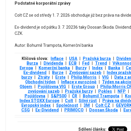
Podstatné korporátní zprávy
Colt CZ se od středy 1. 7. 2026 obchoduje již bez práva na divi
Ex-dividend je od pátku 3. 7. 20236 taky Doosan Škoda. Dividend
CZK.
Autor: Bohumil Trampota, Komerční banka
Klíčová slova:
Inflace
|
USA
|
Pražská burza
|
Divide
Burza
|
Dividenda
|
ECB
|
Fed
|
Trend
|
Výkonno
Evropa
|
Komerční banka
|
Burzy
|
Index
|
Banka
|
Ce
Ex-dividend
|
Burze
|
Zvyšování sazeb
|
Index pražs
burzy
|
Ztráty
|
Erste
|
Philip Morris
|
VIG
|
Data z a
Obchodní týden
|
Inflace v eurozóně
|
Týden na akcio
Objem
|
Pojišťovna VIG
|
Erste Group
|
Philip Morris Č
zvyšování sazeb
|
Pražské burzy
|
Pokles
|
NFP
|
Pojišťovna
|
S&P500
|
ČR
|
Bohumil Trampota
|
Kor
Index STOXX Europe
|
Colt
|
Silný růst
|
Práva na divi
Evropský index
|
Společnost
|
3М
|
Colt CZ
|
GEVOR
CSG
|
Ex-Dividend
|
PRIMOCO
|
Doosan Škoda
|
Eur
Sdílení článku: