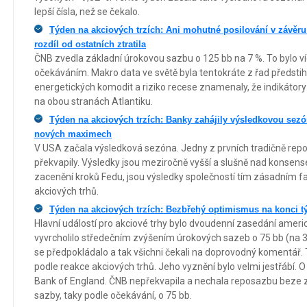
lepší čísla, než se čekalo.
Týden na akciových trzích: Ani mohutné posilování v závěr
rozdíl od ostatních ztratila
ČNB zvedla základní úrokovou sazbu o 125 bb na 7 %. To bylo v
očekáváním. Makro data ve světě byla tentokráte z řad předsti
energetických komodit a riziko recese znamenaly, že indikátory
na obou stranách Atlantiku.
Týden na akciových trzích: Banky zahájily výsledkovou sezó
nových maximech
V USA začala výsledková sezóna. Jedny z prvních tradičně repor
překvapily. Výsledky jsou meziročně vyšší a slušně nad konsens
zacenění kroků Fedu, jsou výsledky společností tím zásadním fa
akciových trhů.
Týden na akciových trzích: Bezbřehý optimismus na konci t
Hlavní událostí pro akciové trhy bylo dvoudenní zasedání americ
vyvrcholilo středečním zvýšením úrokových sazeb o 75 bb (na 3
se předpokládalo a tak všichni čekali na doprovodný komentář. 
podle reakce akciových trhů. Jeho vyznění bylo velmi jestřábí.
Bank of England. ČNB nepřekvapila a nechala reposazbu beze 
sazby, taky podle očekávání, o 75 bb.