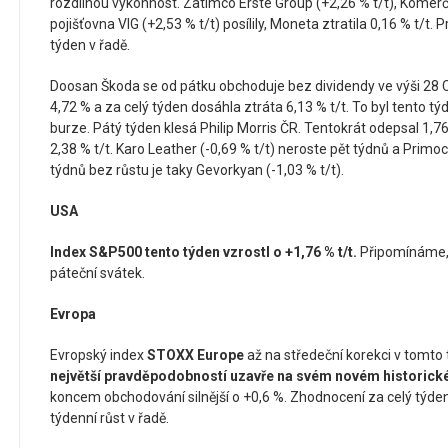
rozdílnou výkonnost. Zatímco Erste Group (+2,26 % t/t), Komerč
pojišťovna VIG (+2,53 % t/t) posílily, Moneta ztratila 0,16 % t/t. P
týden v řadě.
Doosan Škoda se od pátku obchoduje bez dividendy ve výši 28 
4,72 % a za celý týden dosáhla ztráta 6,13 % t/t. To byl tento t
burze. Pátý týden klesá Philip Morris ČR. Tentokrát odepsal 1,76 
2,38 % t/t. Karo Leather (-0,69 % t/t) neroste pět týdnů a Primoco
týdnů bez růstu je taky Gevorkyan (-1,03 % t/t).
USA
Index S&P500 tento týden vzrostl o +1,76 % t/t.
Připomínáme, 
páteční svátek.
Evropa
Evropský index
STOXX Europe
až na středeční korekci v tomto
největší pravděpodobností uzavře na svém novém historic
koncem obchodování silnější o +0,6 %. Zhodnocení za celý týden b
týdenní růst v řadě.