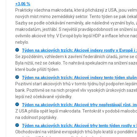
+3,06 %
Prakticky všechna makrodata, která přicházejí z USA, jsou velmi 
nových míst mimo zemědělský sektor. Tento týden se pak čeka
Sazby se podle očekávání neměnily, ale následné vyznění bylo, z
makrodatům, jestřábí. S největší pravděpodobností se snížení
ovlivnilo akciové trhy. V Evropě bylo lepší HDP a inflace lehce
nebylo.
Týden na akciových trzích: Akciové indexy rostly v Evropě 
Se zpožděním, vzhledem k zavření federálních úřadů, jsme se do
Byla nižší, než se čekalo. To nahrává spekulacím na snížení sa
které bude příští týden.
Týden na akciových trzích: Akciové indexy tento týden slušn
Pozitivní start akciových trhů v tomto týdnu byl podpořen lepším
bank. Pozitivně se na nich projevil vliv vysokých úrokových sazeb
lepší než očekávané výsledky.
Týden na akciových trzích: Akciové trhy nepřestávají růst, 
Z USA přišla opět lepší makrodata. Tentokrát v podobě maloobch
na odolnost poptávky.
Týden na akciových trzích: Akciové trhy tento týden rostly v
Obchodování na většině evropských trhů bylo kratší o pondělní s