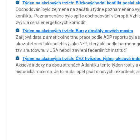
Týden na akciových trzích: Blízkovýchodní konflikt poslal ak
Obchodování bylo zejména na začátku týdne poznamenáno vy
konfliktu. Poznamenáno bylo spíše obchodování v Evropě. Vzhl
zvýšila cena energetických komodit.
Týden na akciových trzích: Burzy dosáhly nových maxim
Zářijová data z amerického trhu práce podle ADP reportu byla
ukazatel není tak spolehlivý jako NFP, který ale podle harmono
tzv. shutdownu v USA neboli zavření federálních institucí.
Týden na akciových trzích: ČEZ hvězdou týdne, akciové inde
Akciové indexy na obou stranách Atlantiku tento týden rostly a
historická maxima. Je to nuda, opět psát o nových rekordech, ale