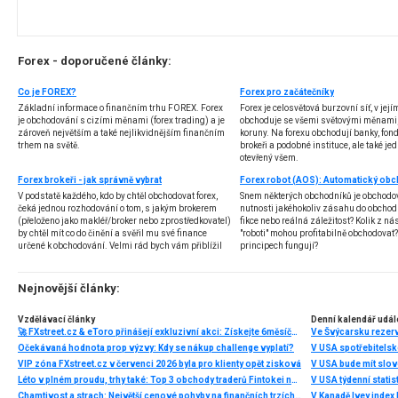
Forex - doporučené články:
Co je FOREX?
Forex pro začátečníky
Základní informace o finančním trhu FOREX. Forex
Forex je celosvětová burzovní síť, v jej
je obchodování s cizími měnami (forex trading) a je
obchoduje se všemi světovými měnami,
zároveň největším a také nejlikvidnějším finančním
koruny. Na forexu obchodují banky, fondy
trhem na světě.
brokeři a podobné instituce, ale také jedn
otevřený všem.
Forex brokeři - jak správně vybrat
V podstatě každého, kdo by chtěl obchodovat forex,
Snem některých obchodníků je obchodo
čeká jednou rozhodování o tom, s jakým brokerem
nutnosti jakéhokoliv zásahu do obchod
(přeloženo jako makléř/broker nebo zprostředkovatel)
fikce nebo reálná záležitost? Kolik z nás
by chtěl mít co do činění a svěřil mu své finance
"roboti" mohou profitabilně obchodovat
určené k obchodování. Velmi rád bych vám přiblížil
principech fungují?
problematiku výběru brokera, rozdíl mezi
jednotlivými typy brokerů a v neposlední řadě uvedu
několik příkladů nejznámějších z nich.
Nejnovější články:
Vzdělávací články
Denní kalendář udál
🚀 FXstreet.cz & eToro přinášejí exkluzivní akci: Získejte 6měsíční členství ve VIP zóně ZDARMA
Ve Švýcarsku rezer
Očekávaná hodnota prop výzvy: Kdy se nákup challenge vyplatí?
V USA spotřebitelsk
VIP zóna FXstreet.cz v červenci 2026 byla pro klienty opět zisková
V USA bude mít slo
Léto v plném proudu, trhy také: Top 3 obchody traderů Fintokei na indexech a zlatě
V USA týdenní statist
Chamtivost a strach: Největší cenové pohyby na finančních trzích (červenec 2026)
V Kanadě Ivey index