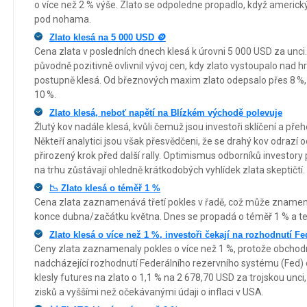
o více než 2 % výše. Zlato se odpoledne propadlo, když americk
pod nohama.
Zlato klesá na 5 000 USD 🪙
Cena zlata v posledních dnech klesá k úrovni 5 000 USD za unci
původně pozitivně ovlivnil vývoj cen, kdy zlato vystoupalo nad h
postupně klesá. Od březnových maxim zlato odepsalo přes 8 %,
10 %.
Zlato klesá, neboť napětí na Blízkém východě polevuje
Žlutý kov nadále klesá, kvůli čemuž jsou investoři sklíčení a pře
Někteří analytici jsou však přesvědčeni, že se drahý kov odrazí 
přirozený krok před další rally. Optimismus odborníků investory 
na trhu zůstávají ohledně krátkodobých vyhlídek zlata skeptičtí.
📉 Zlato klesá o téměř 1 %
Cena zlata zaznamenává třetí pokles v řadě, což může znamenat
konce dubna/začátku května. Dnes se propadá o téměř 1 % a te
Zlato klesá o více než 1 %, investoři čekají na rozhodnutí F
Ceny zlata zaznamenaly pokles o více než 1 %, protože obchodní
nadcházející rozhodnutí Federálního rezervního systému (Fed) 
klesly futures na zlato o 1,1 % na 2 678,70 USD za trojskou unc
zisků a vyššími než očekávanými údaji o inflaci v USA.