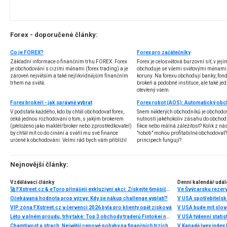
Forex - doporučené články:
Co je FOREX?
Forex pro začátečníky
Základní informace o finančním trhu FOREX. Forex
Forex je celosvětová burzovní síť, v jej
je obchodování s cizími měnami (forex trading) a je
obchoduje se všemi světovými měnami,
zároveň největším a také nejlikvidnějším finančním
koruny. Na forexu obchodují banky, fondy
trhem na světě.
brokeři a podobné instituce, ale také jedn
otevřený všem.
Forex brokeři - jak správně vybrat
V podstatě každého, kdo by chtěl obchodovat forex,
Snem některých obchodníků je obchodo
čeká jednou rozhodování o tom, s jakým brokerem
nutnosti jakéhokoliv zásahu do obchod
(přeloženo jako makléř/broker nebo zprostředkovatel)
fikce nebo reálná záležitost? Kolik z nás
by chtěl mít co do činění a svěřil mu své finance
"roboti" mohou profitabilně obchodovat
určené k obchodování. Velmi rád bych vám přiblížil
principech fungují?
problematiku výběru brokera, rozdíl mezi
jednotlivými typy brokerů a v neposlední řadě uvedu
několik příkladů nejznámějších z nich.
Nejnovější články:
Vzdělávací články
Denní kalendář udál
🚀 FXstreet.cz & eToro přinášejí exkluzivní akci: Získejte 6měsíční členství ve VIP zóně ZDARMA
Ve Švýcarsku rezer
Očekávaná hodnota prop výzvy: Kdy se nákup challenge vyplatí?
V USA spotřebitelsk
VIP zóna FXstreet.cz v červenci 2026 byla pro klienty opět zisková
V USA bude mít slo
Léto v plném proudu, trhy také: Top 3 obchody traderů Fintokei na indexech a zlatě
V USA týdenní statist
Chamtivost a strach: Největší cenové pohyby na finančních trzích (červenec 2026)
V Kanadě Ivey index