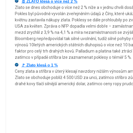
🥇 ZLATO klesá o více než 2 %
Zlato se dnes obchoduje o více než 2 % níže a v jednu chvíli dosá
Pokles byl původně vyvolán zveřejněním údajů z Číny, které ukáz
květnu zastavila nákupy zlata. Poklesy se dále prohloubily po z
USA za květen. Zpráva o NFP dopadla velmi dobře – zaměstnanost
mezd zrychlil z 3,9 % na 4,1 % a míra nezaměstnanosti se zvýš
Bloomberg nepředpovídal tak silné uvolnění, tudíž silné pohyby
výnosů 10letých amerických státních dluhopisů o více než 10 ba
faktor pro celý trh drahých kovů. Palladium a platina také ztrácí
zatímco v případě stříbra lze zaznamenat poklesy o téměř 5 %.
🚩 Zlato klesá o 1 %
Ceny zlata a stříbra v úterý klesají navzdory nižším výnosům am
Zlato se obchoduje poblíž 4 500 USD za unci, zatímco stříbro z
drahé kovy tlačí silnější americký dolar, zatímco ceny ropy prudc