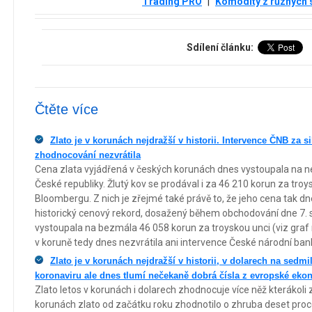
Trading PRO
|
Komodity z různých 
Sdílení článku:
Čtěte více
Zlato je v korunách nejdražší v historii. Intervence ČNB za si
zhodnocování nezvrátila
Cena zlata vyjádřená v českých korunách dnes vystoupala na ne
České republiky. Žlutý kov se prodával i za 46 210 korun za troy
Bloombergu. Z nich je zřejmé také právě to, že jeho cena tak d
historický cenový rekord, dosažený během obchodování dne 7. 
vystoupala na bezmála 46 058 korun za troyskou unci (viz graf
v koruně tedy dnes nezvrátila ani intervence České národní bank
Zlato je v korunách nejdražší v historii, v dolarech na sedm
koronaviru ale dnes tlumí nečekaně dobrá čísla z evropské eko
Zlato letos v korunách i dolarech zhodnocuje více něž kterákoli
korunách zlato od začátku roku zhodnotilo o zhruba deset procen