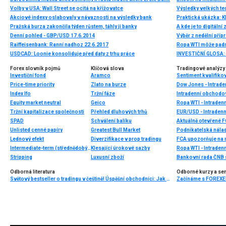
Volby v USA: Wall Street se ocitá na křižovatce
Akciové indexy oslabovaly v návaznosti na výsledky bank
Praktická ukázka: K
Pražská burza zakončila týden růstem, táhly ji banky
A kde je to digitální 
Denní pohled - GBP/USD 17.6.2014
Výběr z nedělní pří
Raiffeisenbank: Ranní nadhoz 22.6.2017
Ropa WTI môže padn
USDCAD: Loonie konsoliduje před daty z trhu práce
Forex slovník pojmů
Klíčová slova
Tradingové analýzy 
Investiční fond
Aramco
Sentiment kvalifiko
Price-time priority
Zlato na burze
Dow Jones - Intrade
Index Ifo
Tržní fáze
Intradenní obchodo
Equity market neutral
Geico
Ropa WTI - Intraden
Tržní kapitalizace společnosti
Přehled dluhových trhů
EUR/USD - Intradenn
SPAD
Schválení balíku
Aktuálně otevřené 
Unlisted cenné papíry
Greatest Bull Market
Podnikatelská nálad
Lednový efekt
Diverzifikace v prop tradingu
FCA upozorňuje na n
Intermediate-term (střednědobý horizont)
Klesající úrokové sazby
Ropa WTI - Intraden
Stripping
Luxusní zboží
Odborná literatura
Odborné kurzy a se
Světový bestseller o tradingu v češtině! Úspěšní obchodníci: Jak běžní lidé porážejí Wall Street v jeho vlastní hře
Začínáme s FOREXEM 