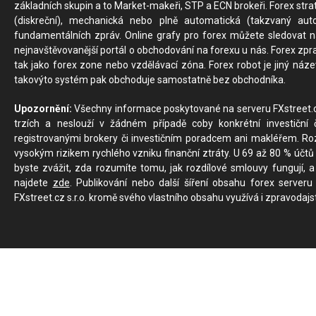
základních skupin a to Market-makeři, STP a ECN brokeři. Forex stra
(diskreční), mechanická nebo plně automatická (takzvaný aut
fundamentálních zpráv. Online grafy pro forex můžete sledovat na 
nejnavštěvovanější portál o obchodování na forexu u nás. Forex zprav
tak jako forex zone nebo vzdělávací zóna. Forex robot je jiný náz
takovýto systém pak obchoduje samostatně bez obchodníka.
Upozornění:
Všechny informace poskytované na serveru FXstreet.cz
trzích a neslouží v žádném případě coby konkrétní investiční č
registrovanými brokery či investičním poradcem ani makléřem. Rozd
vysokým rizikem rychlého vzniku finanční ztráty. U 69 až 80 % účtů 
byste zvážit, zda rozumíte tomu, jak rozdílové smlouvy fungují, a
najdete
zde
. Publikování nebo další šíření obsahu forex serveru
FXstreet.cz s.r.o. kromě svého vlastního obsahu využívá i zpravodajs