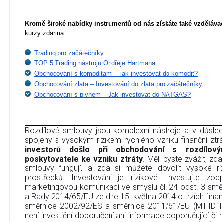
Kromě široké nabídky instrumentů od nás získáte také vzdělávac
kurzy zdarma:
Trading pro začátečníky
TOP 5 Trading nástrojů Ondřeje Hartmana
Obchodování s komoditami – jak investovat do komodit?
Obchodování zlata – Investování do zlata pro začátečníky
Obchodování s plynem – Jak investovat do NATGAS?
Rozdílové smlouvy jsou komplexní nástroje a v důsledk
spojeny s vysokým rizikem rychlého vzniku finanční ztr
investorů došlo při obchodování s rozdílov
poskytovatele ke vzniku ztráty
. Měli byste zvážit, zd
smlouvy fungují, a zda si můžete dovolit vysoké riz
prostředků. Investování je rizikové. Investujte zo
marketingovou komunikací ve smyslu čl. 24 odst. 3 sm
a Rady 2014/65/EU ze dne 15. května 2014 o trzích finan
směrnice 2002/92/ES a směrnice 2011/61/EU (MiFID I
není investiční doporučení ani informace doporučující či na