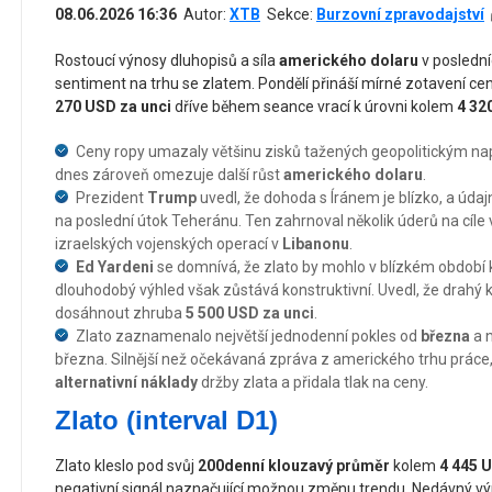
08.06.2026 16:36
Autor:
XTB
Sekce:
Burzovní zpravodajství
Rostoucí výnosy dluhopisů a síla
amerického dolaru
v poslední
sentiment na trhu se zlatem. Pondělí přináší mírné zotavení cen
270 USD za unci
dříve během seance vrací k úrovni kolem
4 32
Ceny ropy umazaly většinu zisků tažených geopolitickým n
dnes zároveň omezuje další růst
amerického dolaru
.
Prezident
Trump
uvedl, že dohoda s Íránem je blízko, a údaj
na poslední útok Teheránu. Ten zahrnoval několik úderů na cíle 
izraelských vojenských operací v
Libanonu
.
Ed Yardeni
se domnívá, že zlato by mohlo v blízkém období
dlouhodobý výhled však zůstává konstruktivní. Uvedl, že drahý
dosáhnout zhruba
5 500 USD za unci
.
Zlato zaznamenalo největší jednodenní pokles od
března
a n
března. Silnější než očekávaná zpráva z amerického trhu práce,
alternativní náklady
držby zlata a přidala tlak na ceny.
Zlato (interval D1)
Zlato kleslo pod svůj
200denní klouzavý průměr
kolem
4 445 
negativní signál naznačující možnou změnu trendu. Nedávný vý