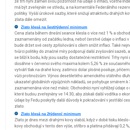
že trh nyní zaměří svou pozornost na údaje o inflaci, včetně Ind
má být zveřejněn ve středu, a na komentáře Federálního reze
politiky. Vyšší úrokové sazby, které snižují atraktivitu drahých k
zlata dále omezit.
Zlato klesá na šestitýdenní minimum
Cena zlata během dnešní seance klesla o více než 1 % a obchodu
zaznamenány od začátku ledna, neboť čerstvé údaje o inflaci v 
bude držet své cesty zpřísňování s cílem snížit inflaci. Také ne
tvůrci politiky do značné míry podporují další zvyšování sazeb, a
se blíží k bodu, kdy jsou sazby dostatečně restriktivní. Trhy nyn
dosáhne v červenci svého maxima kolem 5,26 % ze současného r
vytváří tlak na drahé kovy, zatímco dolar plošně posiluje, přičem
vůči protinožcům. Výnos desetiletého amerického státního dluh
ukazatel globálních výpůjčních nákladů, se pohybuje směrem k 3
zaznamenána více než měsíc. Obchodníci nyní vyhlížejí údaje 
které budou zveřejněny ve 14:30, aby získali další vodítka o e
údaje by Fedu poskytly další důvody k pokračování v jestřábí cestě
zlato.
Zlato klesá na 2týdenní minimum
Zlato je dnes mezi drahými kovy slabší, když v době tisku kleslo
kovy obchodují v tento den výše, stříbro a platina přidávají 0,2