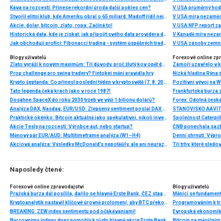
Káva na rozcestí. Přinese rekordní úroda další pokles cen?
V USA průměrný hod
Stvořil elitní klub, kde Ameriku obral o 65 miliard. Madoff řídil největší Ponzi dějin
V USA míra nezaměs
Akcie, dolar, bitcoin, zlato, ropa: Začíná to!
V USA NFP report z
Historická data, kde je získat, jak připojit svého data providera do MultiCharts a proč je budeme potřebovat? (4. díl)
V Kanadě míra neza
Jak obchodují profíci: Fibonacci trading - systém úspěšných traderů
V USA zásoby zemní
Blogy uživatelů
Forexové online zp
Zlato vyráží k novým maximům: Tři důvody, proč žlutý kov opět dominuje
Prop challenge pro swing tradery? Fintokei mění pravidla hry
Nízká hladina Rýna 
Krypto šeptanda: Co přinesl poslední týden v kryptosvětě (7. 8. 2026)
Pozitivní vývoj na Wa
Tato legenda čeká krach jako v roce 1987!
Frankfurtská burza 
Dosáhne SpaceX do roku 2030 tržeb ve výši 1 bilionu dolarů?
Analýza DAX, Nasdaq, EUR/USD: Zlepšený sentiment poslal DAX na nová maxima
Praktické okénko: Bitcoin aktuálně jako spekulativní, nikoli investiční aktivum
Akcie Tesly na rozcestí: Výrobce aut, nebo startup?
Měnový pár EUR/AUD: Multitimeframe analýza (W1–H4)
Denní shrnutí: Výpro
Akciová analýza: Výsledky McDonald’s nepotěšily, ale ani neurazily. Jakou vizi společnost prezentovala?
Tři trhy, které sledo
Naposledy čtené:
Forexové online zpravodajství
Blogy uživatelů
Pražská burza dál posílila, dařilo se hlavně Erste Bank, ČEZ stagnoval
Měnící se fundament
Kryptoanalytik nastavil klíčové úrovně prolomení, aby BTC překonal 24 000 dolarů
Programováním k tra
BREAKING: ZEW index sentimentu pod očakávaniami!
Burzovnímu indexu dnes pomohly k růstu hlavně akcie Erste Bank
Bitcoin na měsíčním