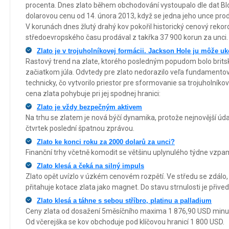
procenta. Dnes zlato během obchodování vystoupalo dle dat Bl
dolarovou cenu od 14. února 2013, když se jedna jeho unce prod
V korunách dnes žlutý drahý kov pokořil historický cenový reko
středoevropského času prodával z takřka 37 900 korun za unci.
Zlato je v trojuholníkovej formácii. Jackson Hole ju môže uk
Rastový trend na zlate, ktorého posledným popudom bolo brits
začiatkom júla. Odvtedy pre zlato nedorazilo veľa fundamentov
technicky, čo vytvorilo priestor pre sformovanie sa trojuholníko
cena zlata pohybuje pri jej spodnej hranici:
Zlato je vždy bezpečným aktivem
Na trhu se zlatem je nová býčí dynamika, protože nejnovější úda
čtvrtek poslední špatnou zprávou.
Zlato ke konci roku za 2000 dolarů za unci?
Finanční trhy včetně komodit se většinu uplynulého týdne vzpam
Zlato klesá a čeká na silný impuls
Zlato opět uvízlo v úzkém cenovém rozpětí. Ve středu se zdálo
přitahuje kotace zlata jako magnet. Do stavu strnulosti je přived
Zlato klesá a táhne s sebou stříbro, platinu a palladium
Ceny zlata od dosažení 5měsíčního maxima 1 876,90 USD minulý
Od včerejška se kov obchoduje pod klíčovou hranicí 1 800 USD.