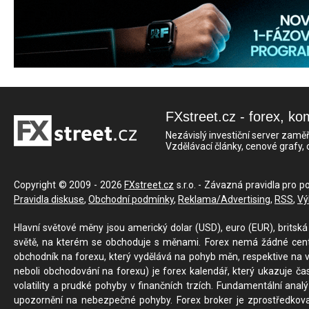
FXstreet.cz - forex, ko
Nezávislý investiční server zaměř
Vzdělávací články, cenové grafy,
Copyright © 2009 - 2026
FXstreet.cz
s.r.o. - Závazná pravidla pro p
Pravidla diskuse
,
Obchodní podmínky
,
Reklama/Advertising
,
RSS
,
Vý
Hlavní světové měny jsou americký dolar (USD), euro (EUR), britská 
světě, na kterém se obchoduje s měnami. Forex nemá žádné centrál
obchodník na forexu, který vydělává na pohyb měn, respektive na v
neboli obchodování na forexu) je forex kalendář, který ukazuje č
volatility a prudké pohyby v finančních trzích. Fundamentální ana
upozornění na nebezpečné pohyby. Forex broker je zprostředkov