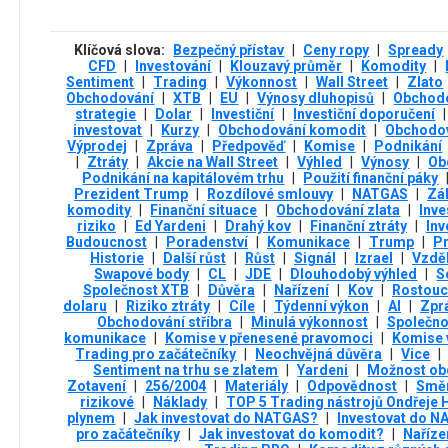
Klíčová slova:
Bezpečný přístav
|
Ceny ropy
|
Spready
CFD
|
Investování
|
Klouzavý průměr
|
Komodity
|
Sentiment
|
Trading
|
Výkonnost
|
Wall Street
|
Zlato
Obchodování
|
XTB
|
EU
|
Výnosy dluhopisů
|
Obchod
strategie
|
Dolar
|
Investiční
|
Investiční doporučení
|
investovat
|
Kurzy
|
Obchodování komodit
|
Obchodov
Výprodej
|
Zpráva
|
Předpověď
|
Komise
|
Podnikání
|
Ztráty
|
Akcie na Wall Street
|
Výhled
|
Výnosy
|
Ob
Podnikání na kapitálovém trhu
|
Použití finanční páky
Prezident Trump
|
Rozdílové smlouvy
|
NATGAS
|
Zá
komodity
|
Finanční situace
|
Obchodování zlata
|
Inv
riziko
|
Ed Yardeni
|
Drahý kov
|
Finanční ztráty
|
Inv
Budoucnost
|
Poradenství
|
Komunikace
|
Trump
|
Pr
Historie
|
Další růst
|
Růst
|
Signál
|
Izrael
|
Vzděl
Swapové body
|
CL
|
JDE
|
Dlouhodobý výhled
|
S
Společnost XTB
|
Důvěra
|
Nařízení
|
Kov
|
Rostouc
dolaru
|
Riziko ztráty
|
Cíle
|
Týdenní výkon
|
AI
|
Zpr
Obchodování stříbra
|
Minulá výkonnost
|
Společno
komunikace
|
Komise v přenesené pravomoci
|
Komise 
Trading pro začátečníky
|
Neochvějná důvěra
|
Vice
|
Sentiment na trhu se zlatem
|
Yardeni
|
Možnost ob
Zotavení
|
256/2004
|
Materiály
|
Odpovědnost
|
Smě
rizikové
|
Náklady
|
TOP 5 Trading nástrojů Ondřeje
plynem
|
Jak investovat do NATGAS?
|
Investovat do 
pro začátečníky
|
Jak investovat do komodit?
|
Naříze