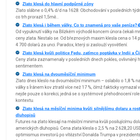
Zlato klesá do hlavní podpůrné zóny
Zlato slábne o 0,4% d/d na 1628. Obchodování v posledních týd
co trh prorazil 1,5mě...
Zlato klesá i během války. Co to znamená pro vaše peníze?
Od vypuknutí války na Blízkém východě koncem února čekali mno
ceny zlata. Nestalo se. Od březnových maxim klesla cena o 14 
4 700 dolarů za unci. Paradox, který si zaslouží vysvětlení.
Zlato klesá kvůli politice Fedu, zatímco poptávka v Indii a Č
Ceny zlata zaznamenaly v posledních dnech pokles, ovlivněný 
sentimentem.
Zlato klesá na dvouměsíční minimum
Zlato dnes kleslo na dvouměsíční minimum – oslabilo o 1,8 % n
války s Íránem kov ztratil více než 17 %, čímž fakticky vymazal 
nejde pouze o korekci; jedná se o systémové přehodnocení rol
kontextu.
Zlato klesá na měsíční minima kvůli silnějšímu dolaru a r
dluhopisů
Futures na zlato klesají na měsíční minima kvůli posilujícímu d
amerických dluhopisů. Cena zlata klesla o 2,5 % na 2 628,20 USD
optimismus investorů po vítězství Donalda Trumpa v prezidentsk