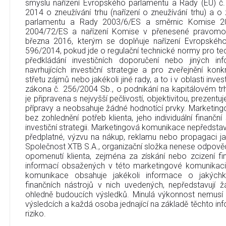
smyslu nařízení Evropského parlamentu a Rady (EU) č
2014 o zneužívání trhu (nařízení o zneužívání trhu) a 
parlamentu a Rady 2003/6/ES a směrnic Komise 2
2004/72/ES a nařízení Komise v přenesené pravomo
března 2016, kterým se doplňuje nařízení Evropskéh
596/2014, pokud jde o regulační technické normy pro tec
předkládání investičních doporučení nebo jiných in
navrhujících investiční strategie a pro zveřejnění ko
střetu zájmů nebo jakékoli jiné rady, a to i v oblasti inve
zákona č. 256/2004 Sb., o podnikání na kapitálovém t
je připravena s nejvyšší pečlivostí, objektivitou, prezent
přípravy a neobsahuje žádné hodnotící prvky. Marketin
bez zohlednění potřeb klienta, jeho individuální finanční
investiční strategii. Marketingová komunikace nepředstavu
předplatné, výzvu na nákup, reklamu nebo propagaci jak
Společnost XTB S.A., organizační složka nenese odpověd
opomenutí klienta, zejména za získání nebo zcizení fi
informací obsažených v této marketingové komunikaci
komunikace obsahuje jakékoli informace o jakýchko
finančních nástrojů v nich uvedených, nepředstavují
ohledně budoucích výsledků. Minulá výkonnost nemusí
výsledcích a každá osoba jednající na základě těchto info
riziko.