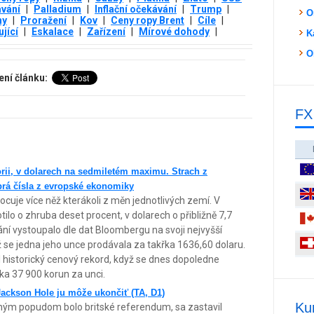
vání
|
Palladium
|
Inflační očekávání
|
Trump
|
O
ny
|
Proražení
|
Kov
|
Ceny ropy Brent
|
Cíle
|
jící
|
Eskalace
|
Zařízení
|
Mírové dohody
|
K
O
ení článku:
FX
torii, v dolarech na sedmiletém maximu. Strach z
brá čísla z evropské ekonomiky
ocuje více něž kterákoli z měn jednotlivých zemí. V
lo o zhruba deset procent, v dolarech o přibližně 7,7
í vystoupalo dle dat Bloombergu na svoji nejvyšší
 se jedna jeho unce prodávala za takřka 1636,60 dolaru.
l historický cenový rekord, když se dnes dopoledne
ka 37 900 korun za unci.
 Jackson Hole ju môže ukončiť (TA, D1)
Ku
dným popudom bolo britské referendum, sa zastavil