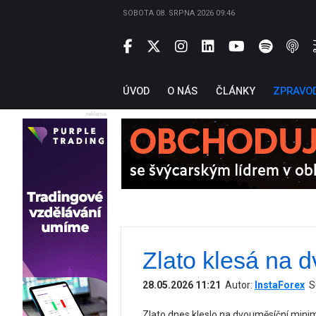
SOBOTA 08. SRPNA 2026 09:46
ÚVOD
O NÁS
ČLÁNKY
ZPRAVO
reklama
Zlato klesá na
28.05.2026 11:21
Autor:
InstaForex
S
Zlato dnes kleslo na dvouměsíční minim