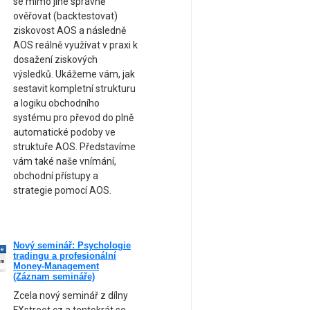
se mimo jiné správně
ověřovat (backtestovat)
ziskovost AOS a následně
AOS reálně využívat v praxi k
dosažení ziskových
výsledků. Ukážeme vám, jak
sestavit kompletní strukturu
a logiku obchodního
systému pro převod do plně
automatické podoby ve
struktuře AOS. Představíme
vám také naše vnímání,
obchodní přístupy a
strategie pomocí AOS.
Nový seminář: Psychologie
ne
tradingu a profesionální
am
Money-Management
(Záznam semináře)
Zcela nový seminář z dílny