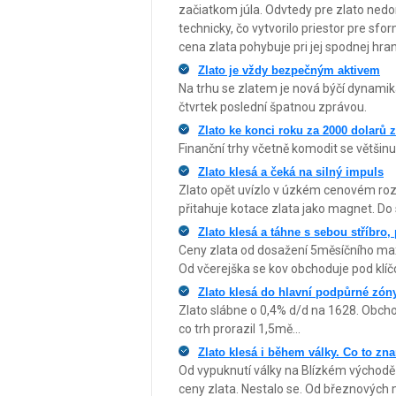
začiatkom júla. Odvtedy pre zlato nedo
technicky, čo vytvorilo priestor pre sf
cena zlata pohybuje pri jej spodnej hrani
Zlato je vždy bezpečným aktivem
Na trhu se zlatem je nová býčí dynamika
čtvrtek poslední špatnou zprávou.
Zlato ke konci roku za 2000 dolarů 
Finanční trhy včetně komodit se většin
Zlato klesá a čeká na silný impuls
Zlato opět uvízlo v úzkém cenovém rozp
přitahuje kotace zlata jako magnet. Do s
Zlato klesá a táhne s sebou stříbro,
Ceny zlata od dosažení 5měsíčního max
Od včerejška se kov obchoduje pod klíč
Zlato klesá do hlavní podpůrné zón
Zlato slábne o 0,4% d/d na 1628. Obch
co trh prorazil 1,5mě...
Zlato klesá i během války. Co to z
Od vypuknutí války na Blízkém východě 
ceny zlata. Nestalo se. Od březnových