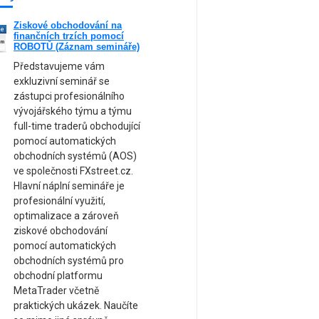
Ziskové obchodování na
ne
finančních trzích pomocí
am
ROBOTŮ (Záznam semináře)
Představujeme vám
exkluzivní seminář se
zástupci profesionálního
vývojářského týmu a týmu
full-time traderů obchodující
pomocí automatických
obchodních systémů (AOS)
ve společnosti FXstreet.cz.
Hlavní náplní semináře je
profesionální využití,
optimalizace a zároveň
ziskové obchodování
pomocí automatických
obchodních systémů pro
obchodní platformu
MetaTrader včetně
praktických ukázek. Naučíte