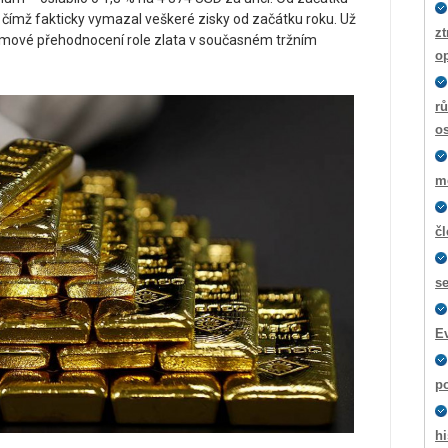
%, čímž fakticky vymazal veškeré zisky od začátku roku. Už
zt
témové přehodnocení role zlata v současném tržním
o
rů
os
m
č
s
E
p
hi