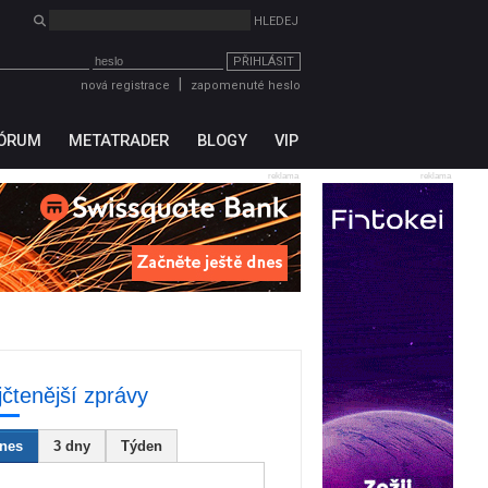
PŘIHLÁSIT
|
nová registrace
zapomenuté heslo
ÓRUM
METATRADER
BLOGY
VIP
reklama
reklama
jčtenější zprávy
nes
3 dny
Týden