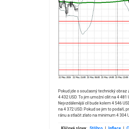
Pokud jde o současný technický obraz zla
4 432 USD. To jim umožní cílit na 4 481
Nejvzdálenější cíl bude kolem 4 546 USD
na 4 372 USD. Pokud se jim to podaří, 
ránu a stlačit zlato na minimum 4 304 
Klíčová slova:
Stříbro
|
Inflace
|
C