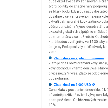
bude držet své cesty zpřísňování s cílem
tvůrci politiky do značné míry podporují
se blíží k bodu, kdy jsou sazby dostateč
dosáhne v červenci svého maxima kolem
vytváří tlak na drahé kovy, zatímco dola
vůči protinožcům. Výnos desetiletého a
ukazatel globálních výpůjčních nákladů
zaznamenána více než měsíc. Obchodníc
které budou zveřejněny ve 14:30, aby z
údaje by Fedu poskytly další důvody k po
zlato.
Zlato klesá na 2týdenní minimum
Zlato je dnes mezi drahými kovy slabší,
kovy obchodují v tento den výše, stříbr
o více než 2 % výše. Zlato se odpoledn
pod nohama.
Zlato klesá na 5 000 USD 🪙
Cena zlata v posledních dnech klesá k 
původně pozitivně ovlivnil vývoj cen, k
postupně klesá. Od březnových maxim z
10 %.