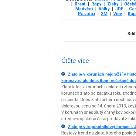
|
Brent
|
Ropy
|
Zisky
|
Očeká
Medvědi
|
Války
|
JDE
|
Ce
Paradox
|
3М
|
Vice
|
Kupu
Sdíl
Čtěte více
Zlato je v korunách nejdražší v his
koronaviru ale dnes tlumí nečekaně do
Zlato letos v korunách i dolarech zhodn
korunách zlato od začátku roku zhodnoti
procenta. Dnes zlato během obchodován
dolarovou cenu od 14. února 2013, když
V korunách dnes žlutý drahý kov pokoři
středoevropského času prodával z takř
Zlato je v trojuholníkovej formácii.
Rastový trend na zlate, ktorého posle