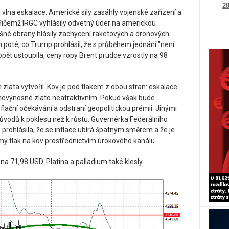
2
lna eskalace. Americké síly zasáhly vojenské zařízení a
 přičemž IRGC vyhlásily odvetný úder na americkou
šné obrany hlásily zachycení raketových a dronových
in poté, co Trump prohlásil, že s průběhem jednání "není
pět ustoupila, ceny ropy Brent prudce vzrostly na 98
 zlata vytvořil. Kov je pod tlakem z obou stran: eskalace
ní nevýnosné zlato neatraktivním. Pokud však bude
flační očekávání a odstraní geopolitickou prémii. Jinými
důvodů k poklesu než k růstu. Guvernérka Federálního
rohlásila, že se inflace ubírá špatným směrem a že je
ímý tlak na kov prostřednictvím úrokového kanálu.
% na 71,98 USD. Platina a palladium také klesly.