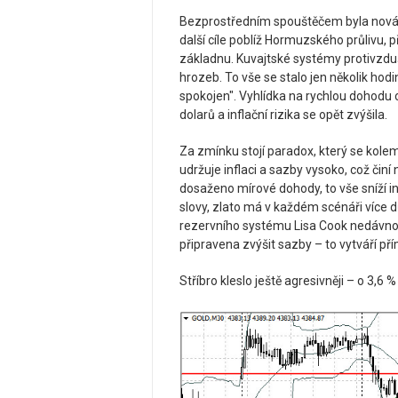
Bezprostředním spouštěčem byla nová v
další cíle poblíž Hormuzského průlivu,
základnu. Kuvajtské systémy protivzdu
hrozeb. To vše se stalo jen několik hod
spokojen". Vyhlídka na rychlou dohodu o
dolarů a inflační rizika se opět zvýšila.
Za zmínku stojí paradox, který se kolem
udržuje inflaci a sazby vysoko, což či
dosaženo mírové dohody, to vše sníží in
slovy, zlato má v každém scénáři více 
rezervního systému Lisa Cook nedávno p
připravena zvýšit sazby – to vytváří př
Stříbro kleslo ještě agresivněji – o 3,6 