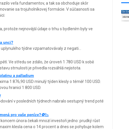
razilo veľa fundamentov, a tak sa obchoduje skôr
ormovanie sa trojuholníkovej formácie. V súčasnosti sa
On-li
ci:
zázn
, protože nejnovější údaje o trhu s bydlením byly ve
za unci?
u uplynulého týdne vzpamatovávaly z negati...
ětí. Ve středu se zdálo, že úroveň 1 780 USD k sobě
tavu strnulosti je přivedla rozsáhlá nejistota.
 platinu a palladium
ima 1 876,90 USD minulý týden klesly o téměř 100 USD.
ovou hranicí 1 800 USD.
y
odování v posledních týdnech nabralo sestupný trend poté
namená pro vaše peníze?🪙📉
koncem února čekali mnozí investoři jedno: prudký růst
 maxim klesla cena o 14 procent a dnes se pohybuje kolem