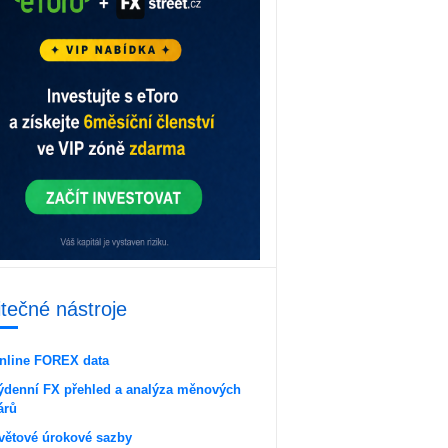
itečné nástroje
nline FOREX data
ýdenní FX přehled a analýza měnových
árů
větové úrokové sazby