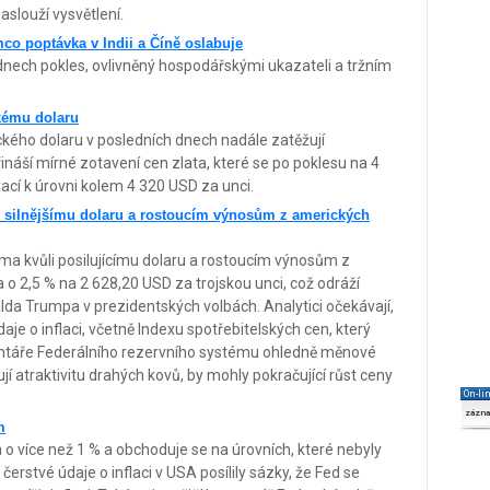
aslouží vysvětlení.
ímco poptávka v Indii a Číně oslabuje
nech pokles, ovlivněný hospodářskými ukazateli a tržním
ckému dolaru
ckého dolaru v posledních dnech nadále zatěžují
ináší mírné zotavení cen zlata, které se po poklesu na 4
cí k úrovni kolem 4 320 USD za unci.
i silnějšímu dolaru a rostoucím výnosům z amerických
ima kvůli posilujícímu dolaru a rostoucím výnosům z
 o 2,5 % na 2 628,20 USD za trojskou unci, což odráží
lda Trumpa v prezidentských volbách. Analytici očekávají,
aje o inflaci, včetně Indexu spotřebitelských cen, který
entáře Federálního rezervního systému ohledně měnové
ují atraktivitu drahých kovů, by mohly pokračující růst ceny
On-li
zázn
m
o více než 1 % a obchoduje se na úrovních, které nebyly
rstvé údaje o inflaci v USA posílily sázky, že Fed se