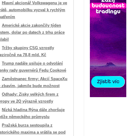
Hlavní akcionář Volkswagenu je ve
rátě, automobilku vyzval k rychlým
patřením
Americké akcie zakončily týden
stem, dolar po datech z trhu práce
labil
Tržby skupiny CSG vzrostly
eziročně na 78,8 mld. Kč
Trump nadále usiluje o odvolání
lenky rady guvernérů Fedu Cookové
Zaměstnanec firmy: Akcií SpaceXu
e zbavím, jakmile bude možnost
Odhady: Zisky velkých firem z
vropy ve 2Q výrazně vzrostly
Nízká hladina Rýna dále zhoršuje
otíže německého průmyslu
Pražská burza sestoupila z
storického maxima a vrátila se pod