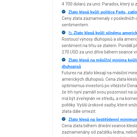
4 700 dolarů za unci. Paradox, který si z
Zlato klesá kvůli politice Fedu, zat
Ceny zlata zaznamenaly v posledních d
sentimentem.
📉 Zlato klesá kvůli silnému ameri
Rostoucí výnosy dluhopisů a síla ameri
sentiment na trhu se zlatem. Pondělí př
270 USD za unci dříve během seance vra
Zlato klesá na měsíční minima kvůl
dluhopisů
Futures na zlato klesají na měsíční min
amerických dluhopisů. Cena zlata klesla
optimismus investorů po vítězství Dona
že trh nyní zaměří svou pozornost na úd
má být zveřejněn ve středu, a na kom
politiky. Vyšší úrokové sazby, které sniž
zlata dále omezit.
Zlato klesá na šestitýdenní minimu
Cena zlata během dnešní seance klesla 
zaznamenány od začátku ledna, neboť če