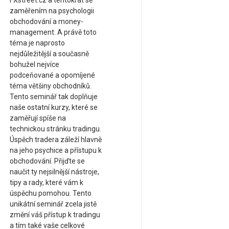
FXstreet.cz a tentokrát se
zaměřením na psychologii
obchodování a money-
management. A právě toto
téma je naprosto
nejdůležitější a současně
bohužel nejvíce
podceňované a opomíjené
téma většiny obchodníků.
Tento seminář tak doplňuje
naše ostatní kurzy, které se
zaměřují spíše na
technickou stránku tradingu.
Úspěch tradera záleží hlavně
na jeho psychice a přístupu k
obchodování. Přijďte se
naučit ty nejsilnější nástroje,
tipy a rady, které vám k
úspěchu pomohou. Tento
unikátní seminář zcela jistě
změní váš přístup k tradingu
a tím také vaše celkové