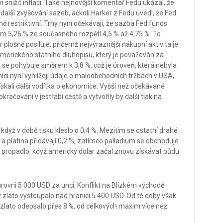
 snížit inflaci. Také nejnovější komentář Fedu ukázal, že
 další zvyšování sazeb, ačkoli Harker z Fedu uvedl, že Fed
ně restriktivní. Trhy nyní očekávají, že sazba Fed funds
 5,26 % ze současného rozpětí 4,5 % až 4,75 %. To
r plošně posiluje, přičemž nejvýraznější nákupní aktivita je
merického státního dluhopisu, který je považován za
, se pohybuje směrem k 3,8 %, což je úroveň, která nebyla
i nyní vyhlížejí údaje o maloobchodních tržbách v USA,
ískali další vodítka o ekonomice. Vyšší než očekávané
kračování v jestřábí cestě a vytvořily by další tlak na
 když v době tisku kleslo o 0,4 %. Mezitím se ostatní drahé
o a platina přidávají 0,2 %, zatímco palladium se obchoduje
e propadlo, když americký dolar začal znovu získávat půdu
úrovni 5 000 USD za unci. Konflikt na Blízkém východě
dy zlato vystoupalo nad hranici 5 400 USD. Od té doby však
lato odepsalo přes 8 %, od celkových maxim více než