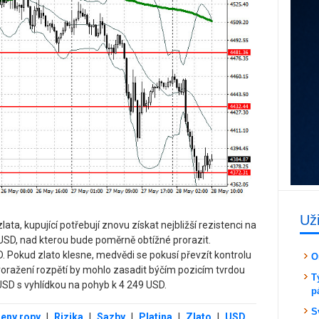
Už
ta, kupující potřebují znovu získat nejbližší rezistenci na
 USD, nad kterou bude poměrně obtížné prorazit.
. Pokud zlato klesne, medvědi se pokusí převzít kontrolu
O
proražení rozpětí by mohlo zasadit býčím pozicím tvrdou
T
USD s vyhlídkou na pohyb k 4 249 USD.
p
S
eny ropy
|
Rizika
|
Sazby
|
Platina
|
Zlato
|
USD