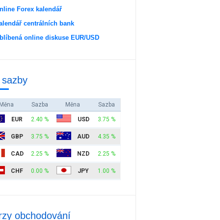
nline Forex kalendář
alendář centrálních bank
blíbená online diskuse EUR/USD
 sazby
Měna
Sazba
Měna
Sazba
EUR
2.40 %
USD
3.75 %
GBP
3.75 %
AUD
4.35 %
CAD
2.25 %
NZD
2.25 %
CHF
0.00 %
JPY
1.00 %
rzy obchodování